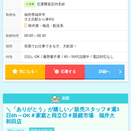
交通費規定内支給
交通費
福井県福井市
勤務地
大土呂駅から車9分
軽作業・物流・配送系
00:00～08:30
勤務時間
長期でお仕事できる方、大歓迎！
期間
日払いOK
/
履歴書不要
/
40～50代活躍中
/
電話対応なし
特徴
気になる！
応募する
詳細へ
未読
＼「ありがとう」が嬉しい／販売スタッフ＃週3
日6h～OK＃家庭と両立◎＃眼鏡市場 福井大
和田店
アルバイト
職種未経験OK