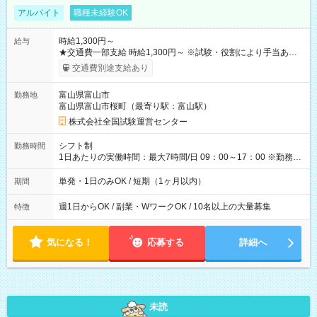
アルバイト
職種未経験OK
時給1,300円～
給与
★交通費一部支給 時給1,300円～ ※試験・役割により手当あり
※勤務回数により昇給あり 【即給（前払い）オプションあ
交通費別途支給あり
り！】 希望される場合、勤務から1週間ほどで給与の一部を受け
取れます。 ※手数料418円がかかります。 【過去試験日の収入
富山県富山市
勤務地
例】 ・河合塾模擬試験 8:30～17:30（休憩1時間） 時給1,300円
富山県富山市桜町（最寄り駅：富山駅）
×8時間＝日収10,400円＋交通費 ※当日の役割により時給＋100
円の場合あり ・国家試験 7:00～13:30（休憩なし） 時給1,300
株式会社全国試験運営センター
円（役割手当＋100円）×6時間＝日収8,400円＋交通費 【試用期
間】試用期間なし
シフト制
勤務時間
1日あたりの実働時間：最大7時間/日 09：00～17：00 ※勤務時
間は 試験により異なります。
単発・1日のみOK / 短期（1ヶ月以内）
期間
週1日からOK / 副業・WワークOK / 10名以上の大量募集
特徴
気になる！
応募する
詳細へ
未読