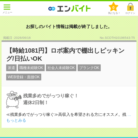
0
メニュー
気になる！
ログイン
お探しのバイト情報は掲載が終了しました。
掲載日 :2026
/
06
/
16
No.SCOTH10196543-T5
【時給1081円】ロボ案内で棚出しピッキン
グ/日払いOK
派遣
職種未経験OK
社会人未経験OK
ブランクOK
WEB登録・面接OK
残業多めでがっつり稼ぐ！
週休2日制！
≪残業多めでがっつり稼ぐ≫高収入を希望される方にオススメ。残
...
もっとみる