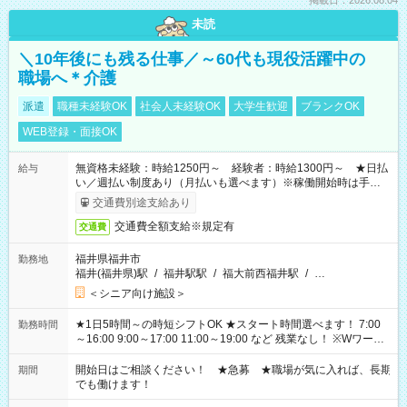
掲載日：2026.08.04
未読
＼10年後にも残る仕事／～60代も現役活躍中の
職場へ＊介護
派遣
職種未経験OK
社会人未経験OK
大学生歓迎
ブランクOK
WEB登録・面接OK
無資格未経験：時給1250円～ 経験者：時給1300円～ ★日払
給与
い／週払い制度あり（月払いも選べます）※稼働開始時は手続き
完了次第のお支払いとなります。
交通費別途支給あり
交通費全額支給※規定有
交通費
福井県福井市
勤務地
福井(福井県)駅
/
福井駅駅
/
福大前西福井駅
/
…
＜シニア向け施設＞
★1日5時間～の時短シフトOK ★スタート時間選べます！ 7:00
勤務時間
～16:00 9:00～17:00 11:00～19:00 など 残業なし！ ※Wワーク
の場合、他のお仕事と合わせ週40時間超の就業はご案内できま
せん ※法令に基づき、週20時間以上勤務は社会保険への加入対
開始日はご相談ください！ ★急募 ★職場が気に入れば、長期
期間
象となります ※労働者派遣法（日雇い派遣の原則禁止）によ
でも働けます！
り、短時間・短期間の就業はご案内が難しい場合があります