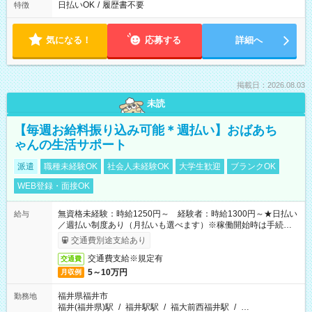
日払いOK
/
履歴書不要
特徴
気になる！
応募する
詳細へ
掲載日：2026.08.03
未読
【毎週お給料振り込み可能＊週払い】おばあち
ゃんの生活サポート
派遣
職種未経験OK
社会人未経験OK
大学生歓迎
ブランクOK
WEB登録・面接OK
無資格未経験：時給1250円～ 経験者：時給1300円～★日払い
給与
／週払い制度あり（月払いも選べます）※稼働開始時は手続き完
了次第のお支払いとなります。
交通費別途支給あり
交通費支給※規定有
交通費
5～10万円
月収例
福井県福井市
勤務地
福井(福井県)駅
/
福井駅駅
/
福大前西福井駅
/
…