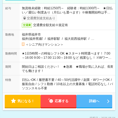
無資格未経験：時給1250円～ 経験者：時給1300円～ ★日払
給与
い／週払い制度あり（月払いも選べます）※稼働開始時は手続き
完了次第のお支払いとなります。
交通費別途支給あり
交通費全額支給※規定有
交通費
福井県福井市
勤務地
福井(福井県)駅
/
福井駅駅
/
福大前西福井駅
/
…
＜シニア向けマンション＞
★1日5時間～の時短シフトOK ★スタート時間選べます！ 7:00
勤務時間
～16:00 9:00～17:00 11:00～19:00 など 残業なし！ ※Wワーク
の場合、他のお仕事と合わせ週40時間超の就業はご案内できま
せん ※法令に基づき、週20時間以上勤務は社会保険への加入対
開始日はご相談ください！ ★急募 ★職場が気に入れば、長期
期間
象となります ※労働者派遣法（日雇い派遣の原則禁止）によ
でも働けます！
り、短時間・短期間の就業はご案内が難しい場合があります
日払いOK
/
履歴書不要
/
40～50代活躍中
/
副業・WワークOK
/
特徴
服装自由
/
シフト勤務
/
10名以上の大量募集
/
電話対応なし
/
パ
ソコンスキル不要
気になる！
応募する
詳細へ