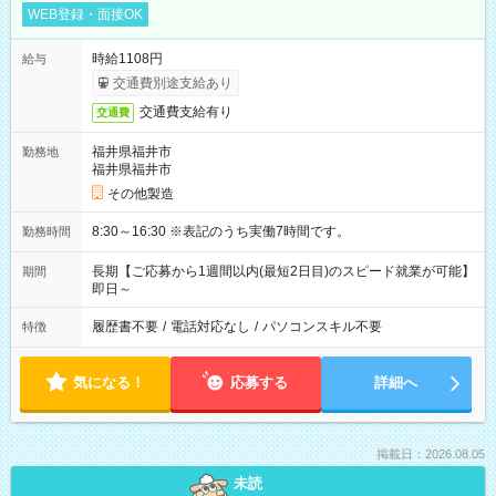
WEB登録・面接OK
時給1108円
給与
交通費別途支給あり
交通費支給有り
交通費
福井県福井市
勤務地
福井県福井市
その他製造
8:30～16:30 ※表記のうち実働7時間です。
勤務時間
長期【ご応募から1週間以内(最短2日目)のスピード就業が可能】
期間
即日～
履歴書不要
/
電話対応なし
/
パソコンスキル不要
特徴
気になる！
応募する
詳細へ
掲載日：2026.08.05
未読