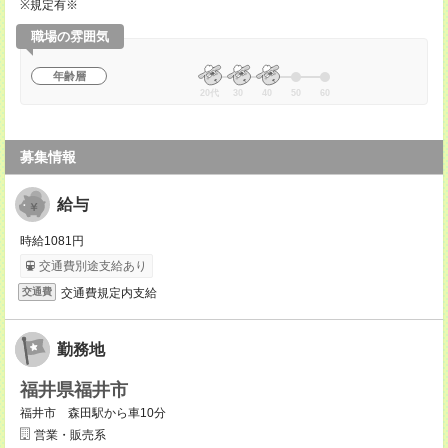
※規定有※
職場の雰囲気
年齢層
20代
30
40
50
60
募集情報
給与
時給1081円
交通費別途支給あり
交通費規定内支給
交通費
勤務地
福井県福井市
福井市 森田駅から車10分
営業・販売系