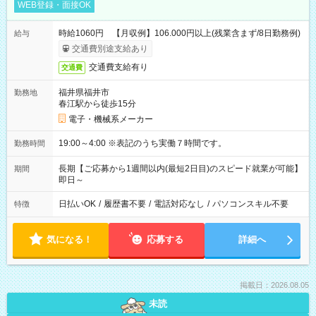
WEB登録・面接OK
時給1060円 【月収例】106.000円以上(残業含まず/8日勤務例)
給与
交通費別途支給あり
交通費支給有り
交通費
福井県福井市
勤務地
春江駅から徒歩15分
電子・機械系メーカー
19:00～4:00 ※表記のうち実働７時間です。
勤務時間
長期【ご応募から1週間以内(最短2日目)のスピード就業が可能】
期間
即日～
日払いOK
/
履歴書不要
/
電話対応なし
/
パソコンスキル不要
特徴
気になる！
応募する
詳細へ
掲載日：2026.08.05
未読