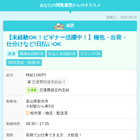
あなたの閲覧履歴からのオススメ
掲載日：2026.08.05
未読
【未経験OK！ビギナー活躍中！】梱包・出荷・
仕分けなど/日払いOK
派遣
職種未経験OK
社会人未経験OK
ブランクOK
WEB登録・面接OK
時給1180円
給与
交通費別途支給あり
交通費規定内支給
交通費
富山県射水市
勤務地
小杉駅から車5分
軽作業・物流・配送系
08:30～17:35
勤務時間
長期でお仕事できる方、大歓迎！
期間