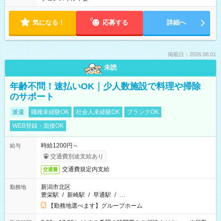
気になる！
応募する
詳細へ
掲載日：2026.08.01
未読
年齢不問！速払いOK｜少人数施設で料理や掃除
のサポート
派遣
職種未経験OK
社会人未経験OK
ブランクOK
WEB登録・面接OK
時給1200円～
給与
交通費別途支給あり
交通費規定内支給
交通費
新潟市北区
勤務地
豊栄駅
/
新崎駅
/
早通駅
/
…
【勤務地選べます】グループホーム