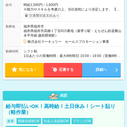
時給1,500円～1,600円
給与
※能力やスキルを考慮の上、当社規程により決定します。 【試
用期間】試用期間あり 試用期間の長さ：3ヶ月 雇用形態、給与
交通費別途支給あり
は本採用時と同じです。
福井県福井市
勤務地
福井県福井市高柳１丁目915番地（最寄り駅：えちぜん鉄道勝山
永平寺線 越前開発駅）
株式会社マーキュリー セールスプロモーション事業
シフト制
勤務時間
1日あたりの実働時間：最大8時間/日 10:00～19:00（実働8時間
／休憩1時間） ※シフト制・週5日勤務
気になる！
応募する
詳細へ
未読
給与即払いOK！高時給！土日休み！シート貼り
（軽作業）
派遣
職種未経験OK
社会人未経験OK
ブランクOK