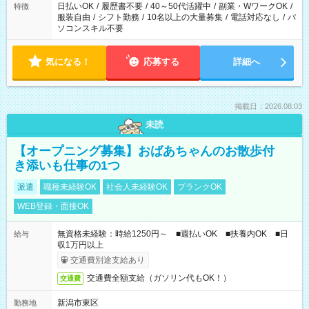
日払いOK
/
履歴書不要
/
40～50代活躍中
/
副業・WワークOK
/
特徴
服装自由
/
シフト勤務
/
10名以上の大量募集
/
電話対応なし
/
パ
ソコンスキル不要
気になる！
応募する
詳細へ
掲載日：2026.08.03
未読
【オープニング募集】おばあちゃんのお散歩付
き添いも仕事の1つ
派遣
職種未経験OK
社会人未経験OK
ブランクOK
WEB登録・面接OK
無資格未経験：時給1250円～ ■週払いOK ■扶養内OK ■日
給与
収1万円以上
交通費別途支給あり
交通費全額支給（ガソリン代もOK！）
交通費
新潟市東区
勤務地