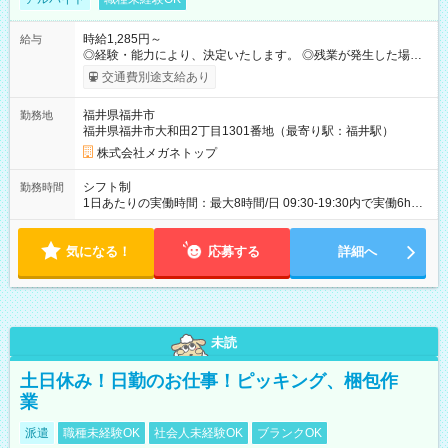
時給1,285円～
給与
◎経験・能力により、決定いたします。 ◎残業が発生した場合
は、1分単位で時間外手当を支給します。 【試用期間】試用期間
交通費別途支給あり
あり 試用期間の長さ：3ヶ月 雇用形態、給与は本採用時と同じ
です。
福井県福井市
勤務地
福井県福井市大和田2丁目1301番地（最寄り駅：福井駅）
株式会社メガネトップ
シフト制
勤務時間
1日あたりの実働時間：最大8時間/日 09:30-19:30内で実働6h
※1日6h以上、 土日含む週3日以上勤務できる方 （シフト例）
パート（朝）：10～17時 パート（昼）：12～19時など ※副
気になる！
業・Wワーク不可
応募する
詳細へ
未読
土日休み！日勤のお仕事！ピッキング、梱包作
業
派遣
職種未経験OK
社会人未経験OK
ブランクOK