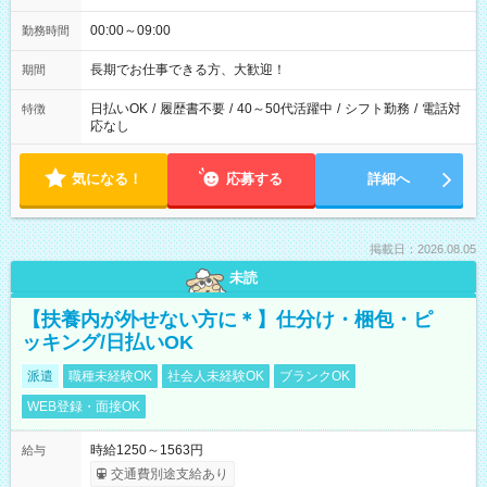
00:00～09:00
勤務時間
長期でお仕事できる方、大歓迎！
期間
日払いOK
/
履歴書不要
/
40～50代活躍中
/
シフト勤務
/
電話対
特徴
応なし
気になる！
応募する
詳細へ
掲載日：2026.08.05
未読
【扶養内が外せない方に＊】仕分け・梱包・ピ
ッキング/日払いOK
派遣
職種未経験OK
社会人未経験OK
ブランクOK
WEB登録・面接OK
時給1250～1563円
給与
交通費別途支給あり