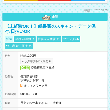
掲載日：2026.08.05
未読
【未経験OK！】紙書類のスキャン・データ保
存/日払いOK
派遣
職種未経験OK
社会人未経験OK
ブランクOK
WEB登録・面接OK
時給1200円
給与
交通費別途支給あり
交通費規定内支給
交通費
長野県埴科郡
勤務地
坂城駅から車10分
オフィスワーク系
08:00～17:00
勤務時間
長期でお仕事できる方、大歓迎！
期間