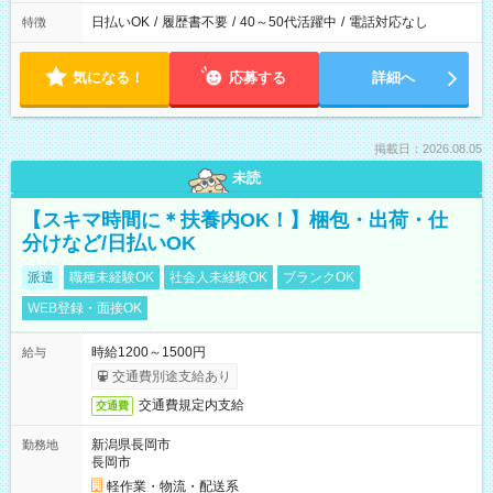
日払いOK
/
履歴書不要
/
40～50代活躍中
/
電話対応なし
特徴
気になる！
応募する
詳細へ
掲載日：2026.08.05
未読
【スキマ時間に＊扶養内OK！】梱包・出荷・仕
分けなど/日払いOK
派遣
職種未経験OK
社会人未経験OK
ブランクOK
WEB登録・面接OK
時給1200～1500円
給与
交通費別途支給あり
交通費規定内支給
交通費
新潟県長岡市
勤務地
長岡市
軽作業・物流・配送系