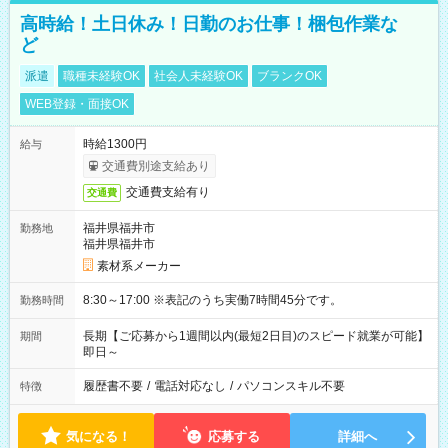
高時給！土日休み！日勤のお仕事！梱包作業な
ど
派遣
職種未経験OK
社会人未経験OK
ブランクOK
WEB登録・面接OK
時給1300円
給与
交通費別途支給あり
交通費支給有り
交通費
福井県福井市
勤務地
福井県福井市
素材系メーカー
8:30～17:00 ※表記のうち実働7時間45分です。
勤務時間
長期【ご応募から1週間以内(最短2日目)のスピード就業が可能】
期間
即日～
履歴書不要
/
電話対応なし
/
パソコンスキル不要
特徴
気になる！
応募する
詳細へ