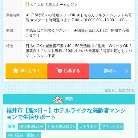
＜ご近所の老人ホームなど＞
★1日5時間～の時短シフトOK ★もちろんフルタイムシフトも可
勤務時間
能 ★スタート時間選べます 7:00～16:00 9:00～18:00 11:00～
20:00 など 残業なし！ ※Wワークの場合、他のお仕事と合わせ
週40時間超の就業はご案内できません ※法令に基づき、週20時
開始日はご相談ください！ ★職場が気に入れば、長期でも働
期間
間以上勤務は社会保険への加入対象となります ※労働者派遣法
けます！
（日雇い派遣の原則禁止）により、短時間・短期間の就業はご
案内が難しい場合があります
日払いOK
/
履歴書不要
/
40～50代活躍中
/
副業・WワークOK
/
特徴
服装自由
/
シフト勤務
/
10名以上の大量募集
/
電話対応なし
/
パ
ソコンスキル不要
気になる！
応募する
詳細へ
掲載日：2026.07.31
未読
福井市【週3日～】ホテルライクな高齢者マンシ
ョンで生活サポート
派遣
職種未経験OK
社会人未経験OK
大学生歓迎
ブランクOK
WEB登録・面接OK