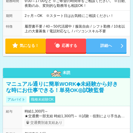
9:00～17:00など ※ご希望の時間帯をご相談ください。 ※日勤、
勤務時間
夜勤のみ、変則的な勤務等も相談OK！
2ヶ月～OK ※スタート日はお気軽にご相談ください！
期間
履歴書不要
/
40～50代活躍中
/
服装自由
/
シフト勤務
/
10名以
特徴
上の大量募集
/
電話対応なし
/
パソコンスキル不要
気になる！
応募する
詳細へ
未読
マニュアル通りに簡単WORK◆未経験から好き
な時にお仕事できる！単発OK◎試験監督
アルバイト
職種未経験OK
時給1,300円～
給与
★交通費一部支給 時給1,300円～ ※試験・役割により手当あり
※勤務回数により昇給あり 【即給（前払い）オプションあ
交通費別途支給あり
り！】 希望される場合、勤務から1週間ほどで給与の一部を受け
取れます。 ※手数料418円がかかります。 【過去試験日の収入