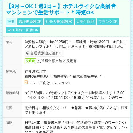
【8月～OK！週3日～】ホテルライクな高齢者
マンションで生活サポート＊時短OK
派遣
職種未経験OK
社会人未経験OK
大学生歓迎
ブランクOK
WEB登録・面接OK
無資格未経験：時給1250円～ 経験者：時給1300円～★日払い
給与
／週払い制度あり（月払いも選べます）※稼働開始時は手続き完
了次第のお支払いとなります。
交通費別途支給あり
交通費全額支給※規定有
交通費
福井県福井市
勤務地
福井(福井県)駅
/
福井駅駅
/
福大前西福井駅
/
…
＜シニア向けマンション＞
★1日5時間～の時短シフトOK ★スタート時間選べます！ 7:00
勤務時間
～16:00 9:00～17:00 11:00～19:00 など 残業なし！ ※Wワーク
の場合、他のお仕事と合わせ週40時間超の就業はご案内できま
せん ※法令に基づき、週20時間以上勤務は社会保険への加入対
開始日はご相談ください！ ★急募 ★職場が気に入れば、長期
期間
象となります ※労働者派遣法（日雇い派遣の原則禁止）によ
でも働けます！
り、短時間・短期間の就業はご案内が難しい場合があります
日払いOK
/
履歴書不要
/
40～50代活躍中
/
副業・WワークOK
/
特徴
服装自由
/
シフト勤務
/
10名以上の大量募集
/
電話対応なし
/
パ
ソコンスキル不要