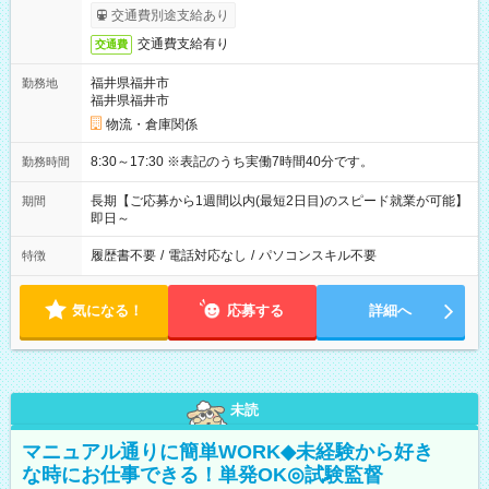
交通費別途支給あり
交通費支給有り
交通費
福井県福井市
勤務地
福井県福井市
物流・倉庫関係
8:30～17:30 ※表記のうち実働7時間40分です。
勤務時間
長期【ご応募から1週間以内(最短2日目)のスピード就業が可能】
期間
即日～
履歴書不要
/
電話対応なし
/
パソコンスキル不要
特徴
気になる！
応募する
詳細へ
未読
マニュアル通りに簡単WORK◆未経験から好き
な時にお仕事できる！単発OK◎試験監督