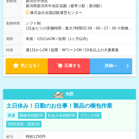
新潟市中央区
勤務地
例】 ・河合塾模擬試験 8:30～17:30（休憩1時間） 時給1,300円
新潟県新潟市中央区花園（最寄り駅：新潟駅）
×8時間＝日収10,400円＋交通費 ※当日の役割により時給＋100
円の場合あり ・国家試験 7:00～13:30（休憩なし） 時給1,300
株式会社全国試験運営センター
円（役割手当＋100円）×6時間＝日収8,400円＋交通費 【試用期
間】試用期間なし
シフト制
勤務時間
1日あたりの実働時間：最大7時間/日 09：00～17：00 ※勤務時
間は 試験により異なります。
単発・1日のみOK / 短期（1ヶ月以内）
期間
週1日からOK / 副業・WワークOK / 10名以上の大量募集
特徴
気になる！
応募する
詳細へ
未読
土日休み！日勤のお仕事！製品の梱包作業
派遣
職種未経験OK
社会人未経験OK
ブランクOK
WEB登録・面接OK
時給1250円
給与