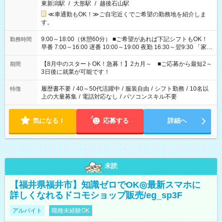
東新潟駅
/
大形駅
/
越後石山駅
≪車通勤もOK！≫ご自宅近くでご希望の勤務地を紹介しま
す。
9:00～18:00（休憩60分） ■ご希望があれば下記シフトもOK！
勤務時間
早番 7:00～16:00 遅番 10:00～19:00 夜勤 16:30～翌9:30 「家族
と休みを合わせたい」 「余裕を持って夕飯の準備がしたい」
「できれば残業はしたくない」 など、ご希望を教えてください
【8月中のスタートOK！急募！】2カ月～ ■ご応募から最短2～
期間
ね。 ※Wワーク希望の方へ 今ご覧のお仕事で希望する勤務時間
3日後に就業が可能です！
と、もう1つのお仕事の勤務時間。 合計で週40時間を超える場
合は応募できません。
履歴書不要
/
40～50代活躍中
/
服装自由
/
シフト勤務
/
10名以
特徴
上の大量募集
/
電話対応なし
/
パソコンスキル不要
気になる！
応募する
詳細へ
未読
【福井県福井市】知識ゼロでOK◎最新スマホに
詳しくなれるドコモショップ販売/eg_sp3F
アルバイト
職種未経験OK