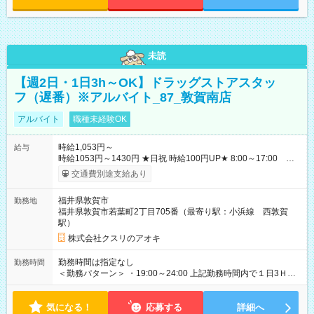
未読
【週2日・1日3h～OK】ドラッグストアスタッ
フ（遅番）※アルバイト_87_敦賀南店
アルバイト
職種未経験OK
時給1,053円～
給与
時給1053円～1430円 ★日祝 時給100円UP★ 8:00～17:00 時
給1053円 17:00～22:00 時給1053円 ★下記当社条件に対応で
交通費別途支給あり
きる方の時給 8:00～17:00 +147円 17:00～22:00 +247円 【手
当】 登録販売者手当あり 時給＋30円 ★当社条件★ 1.月の半分
福井県敦賀市
勤務地
以上 水 日曜日出勤可能な方 2.当社近隣店舗へのヘルプが可能な
福井県敦賀市若葉町2丁目705番（最寄り駅：小浜線 西敦賀
方 3.下記の時間での勤務が可能な方 ・ 8:30～ ・ ～
駅）
18:00 ・ ～閉店時間 【試用期間】試用期間なし
株式会社クスリのアオキ
勤務時間は指定なし
勤務時間
＜勤務パターン＞ ・19:00～24:00 上記勤務時間内で１日3Ｈ以
上 ※1日の実働時間が法定労働時間（1日8時間）を超えることは
ありません。
気になる！
応募する
詳細へ