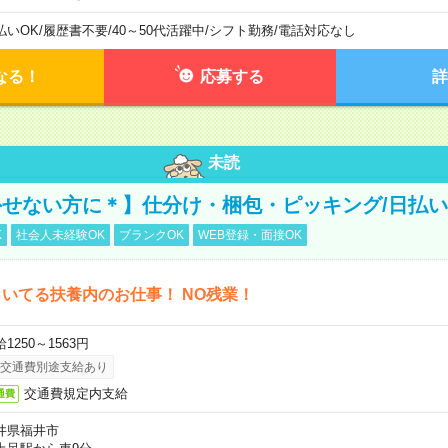
払いOK
/
履歴書不要
/
40～50代活躍中
/
シフト勤務
/
電話対応なし
なる！
応募する
詳
未読
せない方に＊】仕分け・梱包・ピッキング/日払い
K
社会人未経験OK
ブランクOK
WEB登録・面接OK
いてる扶養内のお仕事！ NO残業！
1250～1563円
交通費別途支給あり
交通費規定内支給
通費
井県福井市