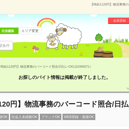
【時給1120円】物流事務の
会員登録
エリア変更
北信越版
望条件
時給1120円】物流事務のバーコード照合/日払いOK(110399371）
お探しのバイト情報は掲載が終了しました。
N
120円】物流事務のバーコード照合/日払
験OK
社会人未経験OK
ブランクOK
WEB登録・面接OK