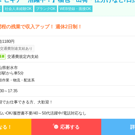
K
社会人未経験OK
ブランクOK
WEB登録・面接OK
間程の残業で収入アップ！ 週休2日制！
1180円
交通費別途支給あり
交通費規定内支給
通費
山県射水市
杉駅から車5分
軽作業・物流・配送系
:30～17:35
期でお仕事できる方、大歓迎！
払いOK
/
履歴書不要
/
40～50代活躍中
/
電話対応なし
なる！
応募する
詳