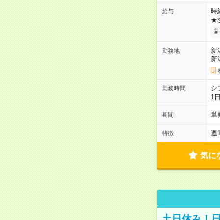
時給
給与
★
新
勤務地
新
シ
勤務時間
1
単
期間
週
特徴
気に
土日休み！