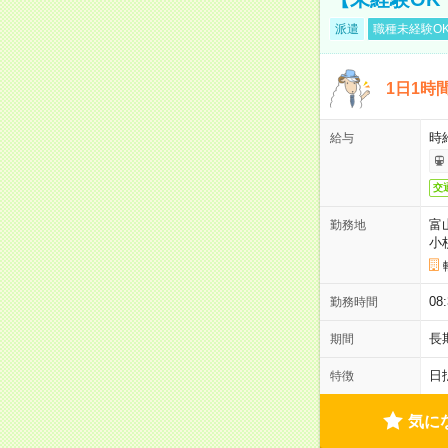
派遣
職種未経験O
1日1時
時給
給与
交
富
勤務地
小
08
勤務時間
長
期間
日
特徴
気に