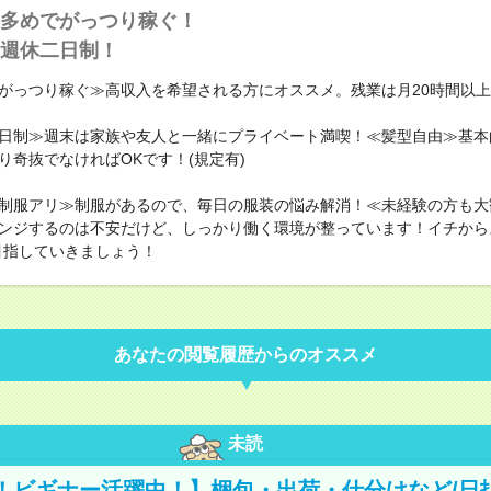
多めでがっつり稼ぐ！
週休二日制！
がっつり稼ぐ≫高収入を希望される方にオススメ。残業は月20時間以
日制≫週末は家族や友人と一緒にプライベート満喫！≪髪型自由≫基本
り奇抜でなければOKです！(規定有)
制服アリ≫制服があるので、毎日の服装の悩み解消！≪未経験の方も大
ンジするのは不安だけど、しっかり働く環境が整っています！イチから
目指していきましょう！
あなたの閲覧履歴からのオススメ
未読
！ビギナー活躍中！】梱包・出荷・仕分けなど/日