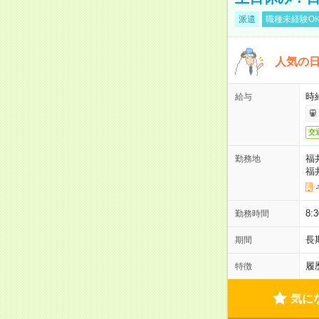
派遣
職種未経験O
人気の
時給
給与
交
福
勤務地
福
8
勤務時間
長
期間
履
特徴
気に