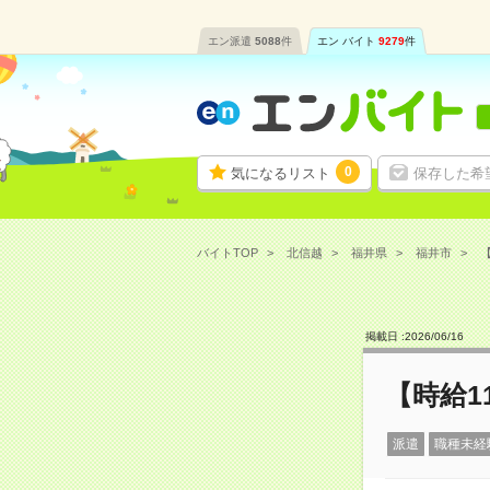
エン派遣
5088
件
エン バイト
9279
件
0
気になるリスト
保存した希
バイトTOP
北信越
福井県
福井市
【
掲載日 :
2026
/
06
/
16
【時給1
派遣
職種未経