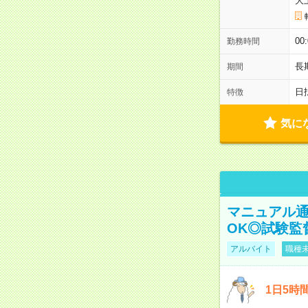
大
00
勤務時間
長
期間
日
特徴
気に
マニュアル通
OK◎試験監
アルバイト
職種未
1日5時