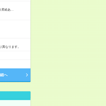
り昇給あ…
より異なります。
細へ