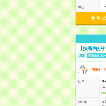
日
特徴
気に
【扶養内が外
派遣
職種未経験O
自分に向
時給
給与
交
福
勤務地