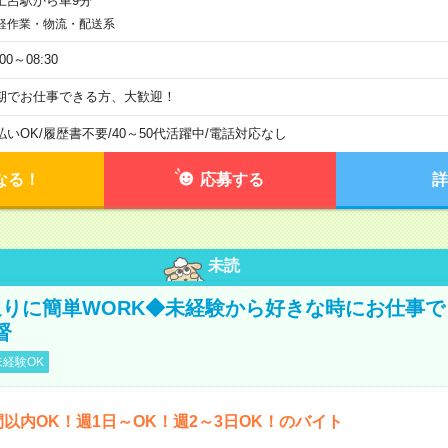
土呂駅から車9分
軽作業・物流・配送系
:00～08:30
期でお仕事できる方、大歓迎！
払いOK
/
履歴書不要
/
40～50代活躍中
/
電話対応なし
なる！
応募する
詳
未読
りに簡単WORK◆未経験から好きな時にお仕事で
督
経験OK
間以内OK！週1日～OK！週2～3日OK！のバイト