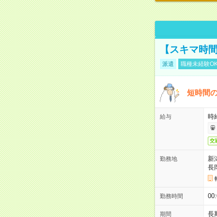
【スキマ時間
派遣
職種未経験O
短時間の
時給
給与
交
新
勤務地
長
00
勤務時間
長
期間