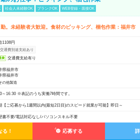
K
社会人未経験OK
ブランクOK
WEB登録・面接OK
日勤。未経験者大歓迎。食材のピッキング、梱包作業：福井市
1108円
交通費別途支給あり
交通費支給有り
通費
井県福井市
井県福井市
その他製造
:30～16:30 ※表記のうち実働7時間です。
期【ご応募から1週間以内(最短2日目)のスピード就業が可能】即日～
歴書不要
/
電話対応なし
/
パソコンスキル不要
なる！
応募する
詳