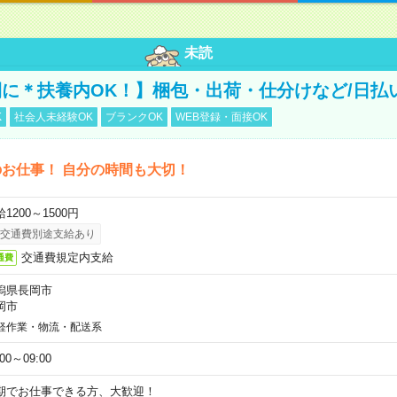
未読
に＊扶養内OK！】梱包・出荷・仕分けなど/日払
K
社会人未経験OK
ブランクOK
WEB登録・面接OK
お仕事！ 自分の時間も大切！
1200～1500円
交通費別途支給あり
交通費規定内支給
通費
潟県長岡市
岡市
軽作業・物流・配送系
:00～09:00
期でお仕事できる方、大歓迎！