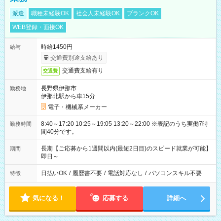
派遣
職種未経験OK
社会人未経験OK
ブランクOK
WEB登録・面接OK
時給1450円
給与
交通費別途支給あり
交通費支給有り
交通費
長野県伊那市
勤務地
伊那北駅から車15分
電子・機械系メーカー
8:40～17:20 10:25～19:05 13:20～22:00 ※表記のうち実働7時
勤務時間
間40分です。
長期【ご応募から1週間以内(最短2日目)のスピード就業が可能】
期間
即日～
日払いOK
/
履歴書不要
/
電話対応なし
/
パソコンスキル不要
特徴
気になる！
応募する
詳細へ