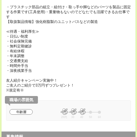
・プラスチック部品の組立・組付け・取っ手や脚などのパーツを製品に固定
する作業です(工具使用)・重量物もないのでどなたでも活躍できるお仕事で
す
【取扱製品情報】強化樹脂製のユニットバスなどの製造
≪待遇・福利厚生≫
・日払い制度
・社会保険完備
・無料定期健診
・有給休暇
・年末調整
・交通費支給
・時間外手当
・深夜残業手当
友人紹介キャンペーン実施中！
ご友人のご紹介で3万円ずつプレゼント！
※規定有※
職場の雰囲気
年齢層
20代
30
40
50
60
募集情報