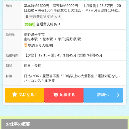
基本時給1600円・深夜時給2000円 【月収例】28.8万円（20
給与
日勤務＋深夜100h ※残業なしの場合） ※7ヶ月目以降は時給
1230円・深夜時給1538円となります。
交通費別途支給あり
交通費支給あり
交通費
長野県松本市
勤務地
南松本駅
/
松本駅
/
平田(長野県)駅
空調ありの職場!
【夕勤】 19:15～翌3:45 休憩45分 [実働]7時間45分
勤務時間
即日～長期
期間
日払いOK
/
履歴書不要
/
10名以上の大量募集
/
電話対応なし
/
特徴
パソコンスキル不要
気になる！
応募する
詳細へ
お仕事の概要