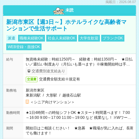
掲載日：2026.08.07
未読
新潟市東区【週3日～】ホテルライクな高齢者マ
ンションで生活サポート
派遣
職種未経験OK
社会人未経験OK
大学生歓迎
ブランクOK
WEB登録・面接OK
無資格未経験：時給1250円～ 経験者：時給1350円～ ★日払
給与
い／週払い制度あり（月払いも選べます）※稼働開始時は手続き
完了次第のお支払いとなります。
交通費別途支給あり
交通費全額支給※規定有
交通費
新潟市東区
勤務地
東新潟駅
/
大形駅
/
越後石山駅
＜シニア向けマンション＞
★1日4時間～の時短シフトOK ★スタート時間選べます！ 7:00
勤務時間
～16:00 9:00～17:00 11:00～19:00 など 残業なし！ ※Wワーク
の場合、他のお仕事と合わせ週40時間超の就業はご案内できま
せん ※法令に基づき、週20時間以上勤務は社会保険への加入対
開始日はご相談ください！ ★急募 ★職場が気に入れば、長期
期間
象となります ※労働者派遣法（日雇い派遣の原則禁止）によ
でも働けます！
り、短時間・短期間の就業はご案内が難しい場合があります