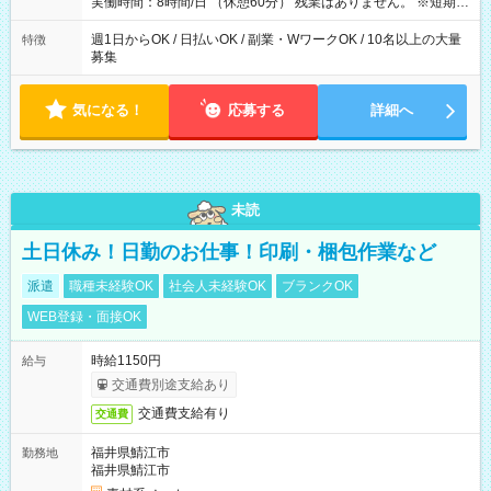
実働時間：8時間/日 （休憩60分） 残業はありません。 ※短期の
募集は行っておりません。予めご了承くださいませ。
週1日からOK / 日払いOK / 副業・WワークOK / 10名以上の大量
特徴
募集
気になる！
応募する
詳細へ
未読
土日休み！日勤のお仕事！印刷・梱包作業など
派遣
職種未経験OK
社会人未経験OK
ブランクOK
WEB登録・面接OK
時給1150円
給与
交通費別途支給あり
交通費支給有り
交通費
福井県鯖江市
勤務地
福井県鯖江市