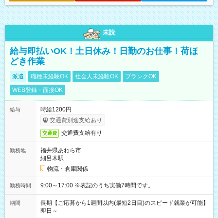
未読
給与即払いOK！土日休み！日勤のお仕事！荷ほ
どき作業
派遣
職種未経験OK
社会人未経験OK
ブランクOK
WEB登録・面接OK
時給1200円
給与
交通費別途支給あり
交通費支給有り
交通費
福井県あわら市
勤務地
細呂木駅
物流・倉庫関係
9:00～17:00 ※表記のうち実働7時間です。
勤務時間
長期【ご応募から1週間以内(最短2日目)のスピード就業が可能】
期間
即日～