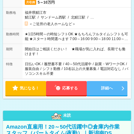
5～10万円
月収例
福井県鯖江市
勤務地
鯖江駅
/
サンドーム西駅
/
北鯖江駅
/
…
＜ご近所の老人ホームなど＞
★1日5時間～の時短シフトOK ★もちろんフルタイムシフトも可
勤務時間
能 ★スタート時間選べます 7:00～16:00 9:00～18:00 11:00～
20:00 など 残業なし！ ※Wワークの場合、他のお仕事と合わせ
週40時間超の就業はご案内できません ※法令に基づき、週20時
開始日はご相談ください！ ★職場が気に入れば、長期でも働
期間
間以上勤務は社会保険への加入対象となります ※労働者派遣法
けます！
（日雇い派遣の原則禁止）により、短時間・短期間の就業はご
案内が難しい場合があります
日払いOK
/
履歴書不要
/
40～50代活躍中
/
副業・WワークOK
/
特徴
服装自由
/
シフト勤務
/
10名以上の大量募集
/
電話対応なし
/
パ
ソコンスキル不要
気になる！
応募する
詳細へ
未読
Amazon直雇用！20～50代活躍中◎倉庫内作業
スタッフ（パートタイム/夜勤）｜新潟南DS