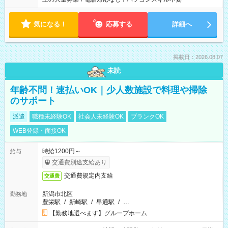
気になる！
応募する
詳細へ
掲載日：2026.08.07
未読
年齢不問！速払いOK｜少人数施設で料理や掃除
のサポート
派遣
職種未経験OK
社会人未経験OK
ブランクOK
WEB登録・面接OK
時給1200円～
給与
交通費別途支給あり
交通費規定内支給
交通費
新潟市北区
勤務地
豊栄駅
/
新崎駅
/
早通駅
/
…
【勤務地選べます】グループホーム