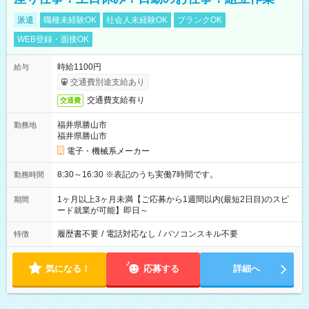
派遣
職種未経験OK
社会人未経験OK
ブランクOK
WEB登録・面接OK
時給1100円
給与
交通費別途支給あり
交通費支給有り
交通費
福井県勝山市
勤務地
福井県勝山市
電子・機械系メーカー
8:30～16:30 ※表記のうち実働7時間です。
勤務時間
1ヶ月以上3ヶ月未満【ご応募から1週間以内(最短2日目)のスピ
期間
ード就業が可能】即日～
履歴書不要
/
電話対応なし
/
パソコンスキル不要
特徴
気になる！
応募する
詳細へ