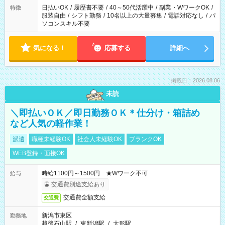
日払いOK
/
履歴書不要
/
40～50代活躍中
/
副業・WワークOK
/
特徴
服装自由
/
シフト勤務
/
10名以上の大量募集
/
電話対応なし
/
パ
ソコンスキル不要
気になる！
応募する
詳細へ
掲載日：2026.08.06
未読
＼即払いＯＫ／即日勤務ＯＫ＊仕分け・箱詰め
など人気の軽作業！
派遣
職種未経験OK
社会人未経験OK
ブランクOK
WEB登録・面接OK
時給1100円～1500円 ★Wワーク不可
給与
交通費別途支給あり
交通費全額支給
交通費
新潟市東区
勤務地
越後石山駅
/
東新潟駅
/
大形駅