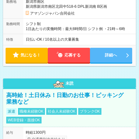
新潟市南区
勤務地
☆Amazon直雇用で安定して働けます！ 【試用期間】試用期間
新潟県新潟市南区北田中518-6 DPL新潟南 B区画
あり 試用期間の長さ：1週間 雇用形態、給与は本採用時と同じ
です。
アマゾンジャパン合同会社
シフト制
勤務時間
1日あたりの実働時間：最大8時間/日 シフト例 ・21時～6時
日払いOK / 10名以上の大量募集
特徴
気になる！
応募する
詳細へ
未読
高時給！土日休み！日勤のお仕事！ピッキング
業務など
派遣
職種未経験OK
社会人未経験OK
ブランクOK
WEB登録・面接OK
時給1300円
給与