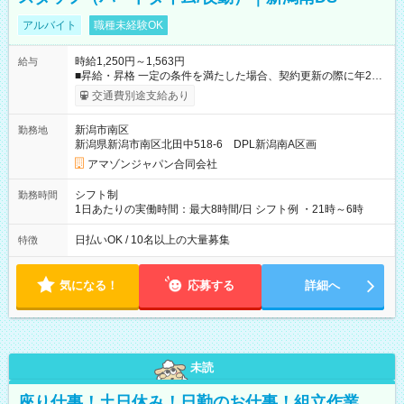
アルバイト
職種未経験OK
時給1,250円～1,563円
給与
■昇給・昇格 一定の条件を満たした場合、契約更新の際に年2回
まで昇給の機会があります。 ■正社員登用制度あり ※月末締/翌
交通費別途支給あり
月25日支払い ※時間外手当、別途支給 ※深夜割増賃金 (22:00～
翌5:00までは時給が25%UPします) ☆給与前払い制度有！
新潟市南区
勤務地
☆Amazon直雇用で安定して働けます！ 【試用期間】試用期間
新潟県新潟市南区北田中518-6 DPL新潟南A区画
あり 試用期間の長さ：1週間 雇用形態、給与は本採用時と同じ
です。
アマゾンジャパン合同会社
シフト制
勤務時間
1日あたりの実働時間：最大8時間/日 シフト例 ・21時～6時
日払いOK / 10名以上の大量募集
特徴
気になる！
応募する
詳細へ
未読
座り仕事！土日休み！日勤のお仕事！組立作業