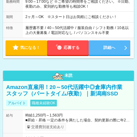
9:00～17:00など ※ご希望の時間帯をご相談ください。 ※日勤、
勤務時間
夜勤のみ、変則的な勤務等も相談OK！
2ヶ月～OK ※スタート日はお気軽にご相談ください！
期間
履歴書不要
/
40～50代活躍中
/
服装自由
/
シフト勤務
/
10名以
特徴
上の大量募集
/
電話対応なし
/
パソコンスキル不要
気になる！
応募する
詳細へ
未読
Amazon直雇用！20～50代活躍中◎倉庫内作業
スタッフ（パートタイム/夜勤）｜新潟南SSD
アルバイト
職種未経験OK
時給1,250円～1,563円
給与
■昇給・昇格 一定の条件を満たした場合、契約更新の際に年2回
まで昇給の機会があります。 ■正社員登用制度あり ※月末締/翌
交通費別途支給あり
月25日支払い ※時間外手当、別途支給 ※深夜割増賃金 (22:00～
翌5:00までは時給が25%UPします) ☆給与前払い制度有！