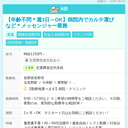
掲載日：2026.08.04
未読
【年齢不問＊週3日～OK】病院内でカルテ運び
など＊メッセンジャー業務
派遣
職種未経験OK
社会人未経験OK
ブランクOK
WEB登録・面接OK
時給1150円～
給与
交通費別途支給あり
交通費規定内支給
交通費
長野県長野市
勤務地
北長野駅
/
今井駅
/
豊野駅
/
…
【勤務地選べます】病院・クリニック
9:00～17:00など ※ご希望の時間帯をご相談ください。 ※日勤、
勤務時間
夜勤のみ、変則的な勤務等も相談OK！
2ヶ月～OK ※スタート日はお気軽にご相談ください！
期間
履歴書不要
/
40～50代活躍中
/
服装自由
/
シフト勤務
/
10名以
特徴
上の大量募集
/
電話対応なし
/
パソコンスキル不要