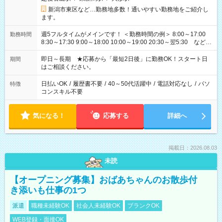
新潟市東区など…勤務地多数！通いやすい勤務地をご紹介し
ます。
週5フルタイムがメインです！ ＜勤務時間の例＞ 8:00～17:00
勤務時間
8:30～17:30 9:00～18:00 10:00～19:00 20:30～翌5:30 など ★
その他にも勤務時間多数！ 日勤のみ、残業なし、交替制など
ご希望を教えてください！
即日～長期 ★応募から「最短2日後」に勤務OK！スタート日
期間
はご相談ください。
日払いOK
/
履歴書不要
/
40～50代活躍中
/
電話対応なし
/
パソ
特徴
コンスキル不要
気になる！
応募する
詳細へ
掲載日：2026.08.03
未読
【オープニング募集】おばあちゃんのお散歩付
き添いも仕事の1つ
派遣
職種未経験OK
社会人未経験OK
ブランクOK
WEB登録・面接OK