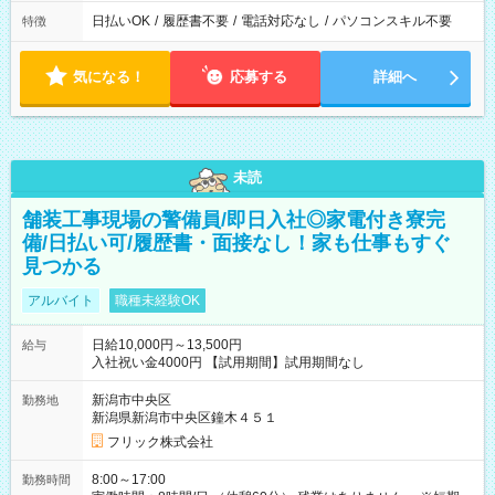
日払いOK
/
履歴書不要
/
電話対応なし
/
パソコンスキル不要
特徴
気になる！
応募する
詳細へ
未読
舗装工事現場の警備員/即日入社◎家電付き寮完
備/日払い可/履歴書・面接なし！家も仕事もすぐ
見つかる
アルバイト
職種未経験OK
日給10,000円～13,500円
給与
入社祝い金4000円 【試用期間】試用期間なし
新潟市中央区
勤務地
新潟県新潟市中央区鐘木４５１
フリック株式会社
8:00～17:00
勤務時間