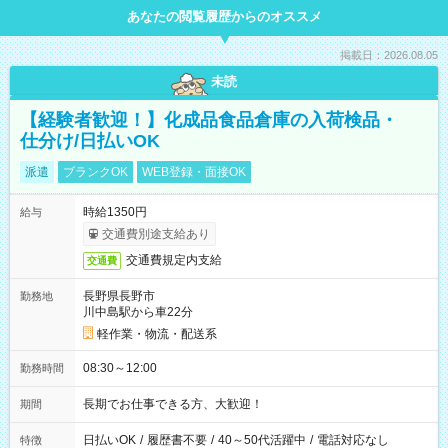
あなたの閲覧履歴からのオススメ
掲載日：2026.08.05
未読
【経験者歓迎！】化成品食品倉庫の入荷検品・
仕分け/日払いOK
派遣
ブランクOK
WEB登録・面接OK
時給1350円
給与
交通費別途支給あり
交通費規定内支給
交通費
長野県長野市
勤務地
川中島駅から車22分
軽作業・物流・配送系
08:30～12:00
勤務時間
長期でお仕事できる方、大歓迎！
期間
日払いOK
/
履歴書不要
/
40～50代活躍中
/
電話対応なし
特徴