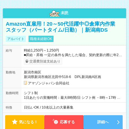
未読
Amazon直雇用！20～50代活躍中◎倉庫内作業
スタッフ（パートタイム/日勤）｜新潟南DS
アルバイト
職種未経験OK
時給1,250円～1,250円
給与
■昇給・昇格 一定の条件を満たした場合、契約更新の際に年2回
まで昇給の機会があります。 ■正社員登用制度あり ※月末締/翌
交通費別途支給あり
月25日支払い ※時間外手当、別途支給 ※深夜割増賃金 (22:00～
翌5:00までは時給が25%UPします) ☆給与前払い制度有！
新潟市南区
勤務地
☆Amazon直雇用で安定して働けます！ 【試用期間】試用期間
新潟県新潟市南区北田中518-6 DPL新潟南A区画
あり 試用期間の長さ：1週間 雇用形態、給与は本採用時と同じ
です。
アマゾンジャパン合同会社
シフト制
勤務時間
1日あたりの実働時間：最大8時間/日 シフト例 ・8時～17時 ・
12時～21時
日払いOK / 10名以上の大量募集
特徴
気になる！
応募する
詳細へ