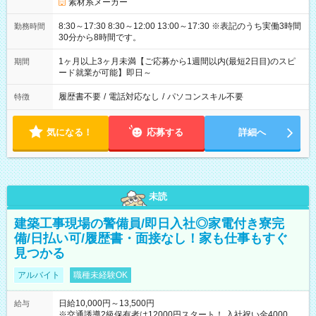
素材系メーカー
8:30～17:30 8:30～12:00 13:00～17:30 ※表記のうち実働3時間
勤務時間
30分から8時間です。
1ヶ月以上3ヶ月未満【ご応募から1週間以内(最短2日目)のスピ
期間
ード就業が可能】即日～
履歴書不要
/
電話対応なし
/
パソコンスキル不要
特徴
気になる！
応募する
詳細へ
未読
建築工事現場の警備員/即日入社◎家電付き寮完
備/日払い可/履歴書・面接なし！家も仕事もすぐ
見つかる
アルバイト
職種未経験OK
日給10,000円～13,500円
給与
※交通誘導2級保有者は12000円スタート！ 入社祝い金4000円