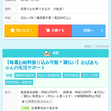
08:30～17:15
勤務時間
長期でお仕事できる方、大歓迎！
期間
日払いOK
/
履歴書不要
/
電話対応なし
特徴
気になる！
応募する
詳細へ
掲載日：2026.08.05
未読
【毎週お給料振り込み可能＊週払い】おばあち
ゃんの生活サポート
派遣
職種未経験OK
社会人未経験OK
大学生歓迎
ブランクOK
WEB登録・面接OK
無資格未経験：時給1250円～ 経験者：時給1300円～★日払い
給与
／週払い制度あり（月払いも選べます）※稼働開始時は手続き完
了次第のお支払いとなります。
交通費別途支給あり
交通費支給※規定有
交通費