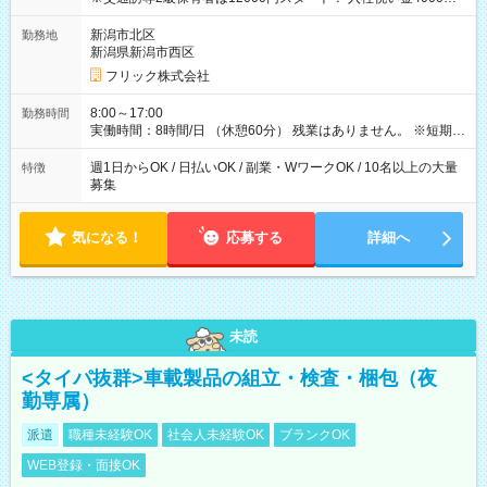
【試用期間】試用期間なし
新潟市北区
勤務地
新潟県新潟市西区
フリック株式会社
8:00～17:00
勤務時間
実働時間：8時間/日 （休憩60分） 残業はありません。 ※短期の
募集は行っておりません。予めご了承くださいませ。
週1日からOK / 日払いOK / 副業・WワークOK / 10名以上の大量
特徴
募集
気になる！
応募する
詳細へ
未読
<タイパ抜群>車載製品の組立・検査・梱包（夜
勤専属）
派遣
職種未経験OK
社会人未経験OK
ブランクOK
WEB登録・面接OK