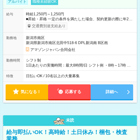
アルバイト
職種未経験OK
時給1,250円～1,250円
給与
■昇給・昇格 一定の条件を満たした場合、契約更新の際に年2回
まで昇給の機会があります。 ■正社員登用制度あり ※月末締/翌
交通費別途支給あり
月25日支払い ※時間外手当、別途支給 ※深夜割増賃金 (22:00～
翌5:00までは時給が25%UPします) ☆給与前払い制度有！
新潟市南区
勤務地
☆Amazon直雇用で安定して働けます！ 【試用期間】試用期間
新潟県新潟市南区北田中518-6 DPL新潟南 B区画
あり 試用期間の長さ：1週間 雇用形態、給与は本採用時と同じ
です。
アマゾンジャパン合同会社
シフト制
勤務時間
1日あたりの実働時間：最大8時間/日 シフト例 ・8時～17時 ・
12時～21時
日払いOK / 10名以上の大量募集
特徴
気になる！
応募する
詳細へ
未読
給与即払いOK！高時給！土日休み！梱包・検査
業務