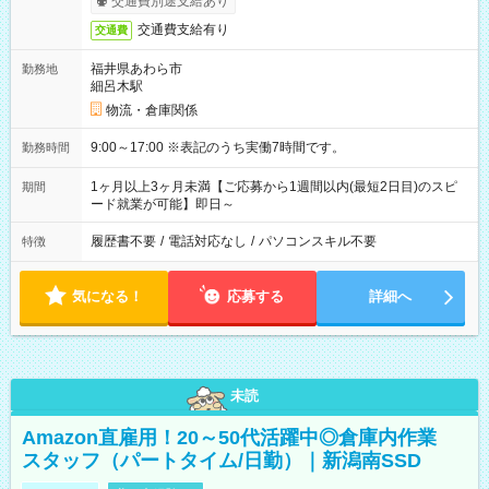
交通費別途支給あり
交通費支給有り
交通費
福井県あわら市
勤務地
細呂木駅
物流・倉庫関係
9:00～17:00 ※表記のうち実働7時間です。
勤務時間
1ヶ月以上3ヶ月未満【ご応募から1週間以内(最短2日目)のスピ
期間
ード就業が可能】即日～
履歴書不要
/
電話対応なし
/
パソコンスキル不要
特徴
気になる！
応募する
詳細へ
未読
Amazon直雇用！20～50代活躍中◎倉庫内作業
スタッフ（パートタイム/日勤）｜新潟南SSD