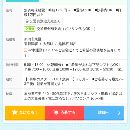
無資格未経験：時給1250円～ ■週払いOK ■扶養内OK ■日
給与
収1万円以上
交通費別途支給あり
交通費全額支給（ガソリン代もOK！）
交通費
新潟市東区
勤務地
東新潟駅
/
大形駅
/
越後石山駅
≪車通勤もOK！≫ご自宅近くでご希望の勤務地を紹介しま
す。
9:00～18:00（休憩60分） ■ご希望があれば下記シフトもOK！
勤務時間
早番 7:00～16:00 遅番 10:00～19:00 夜勤 16:30～翌9:30 「家族
と休みを合わせたい」 「余裕を持って夕飯の準備がしたい」
「できれば残業はしたくない」 など、ご希望を教えてください
【8月中のスタートOK！急募！】2カ月～ ■ご応募から最短2～
期間
ね。 ※Wワーク希望の方へ 今ご覧のお仕事で希望する勤務時間
3日後に就業が可能です！
と、もう1つのお仕事の勤務時間。 合計で週40時間を超える場
合は応募できません。
履歴書不要
/
40～50代活躍中
/
服装自由
/
シフト勤務
/
10名以
特徴
上の大量募集
/
電話対応なし
/
パソコンスキル不要
気になる！
応募する
詳細へ