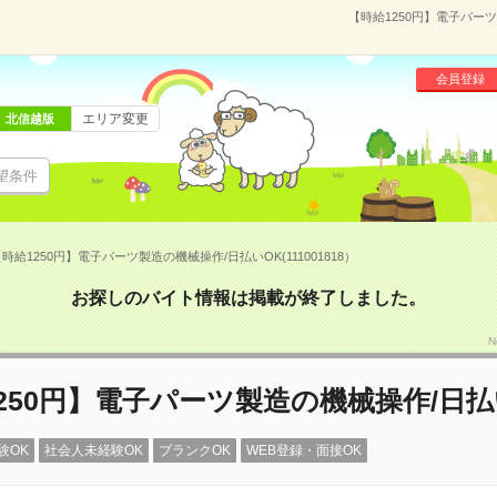
【時給1250円】電子パーツ
会員登録
エリア変更
北信越版
望条件
時給1250円】電子パーツ製造の機械操作/日払いOK(111001818）
お探しのバイト情報は掲載が終了しました。
N
250円】電子パーツ製造の機械操作/日払
験OK
社会人未経験OK
ブランクOK
WEB登録・面接OK