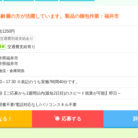
年齢層の方が活躍しています。製品の梱包作業：福井市
1250円
交通費別途支給あり
交通費支給有り
通費
井県福井市
井県福井市
物流・倉庫関係
:30～17:30 ※表記のうち実働7時間40分です。
期【ご応募から1週間以内(最短2日目)のスピード就業が可能】即日～
歴書不要
/
電話対応なし
/
パソコンスキル不要
なる！
応募する
詳