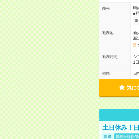
時給
給与
■
新
勤務地
新
シ
勤務時間
1
日
特徴
気に
土日休み！
派遣
職種未経験O