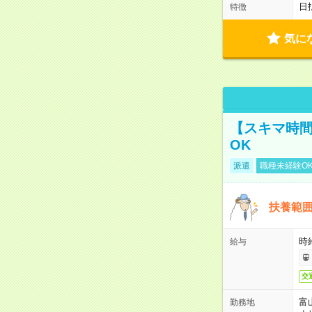
日
特徴
気に
【スキマ時間
OK
派遣
職種未経験O
扶養範囲
時給
給与
交
富
勤務地