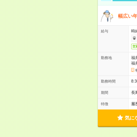
幅広い
時給
給与
交
福
勤務地
福
8
勤務時間
長
期間
履
特徴
気に