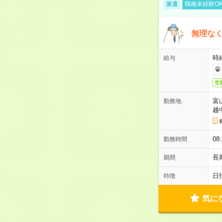
派遣
職種未経験O
無理なく
時給
給与
交
富
勤務地
越
08
勤務時間
長
期間
日
特徴
気に