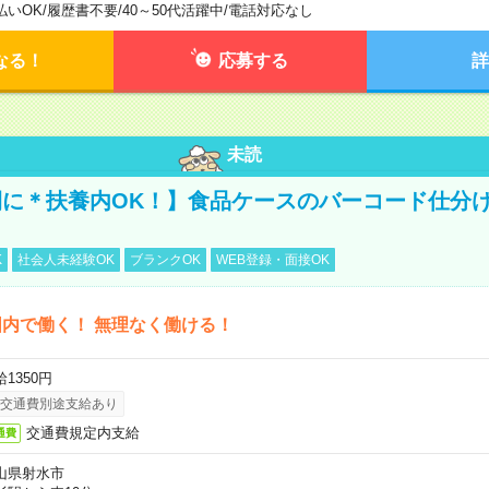
払いOK
/
履歴書不要
/
40～50代活躍中
/
電話対応なし
なる！
応募する
詳
未読
に＊扶養内OK！】食品ケースのバーコード仕分け
K
社会人未経験OK
ブランクOK
WEB登録・面接OK
内で働く！ 無理なく働ける！
1350円
交通費別途支給あり
交通費規定内支給
通費
山県射水市