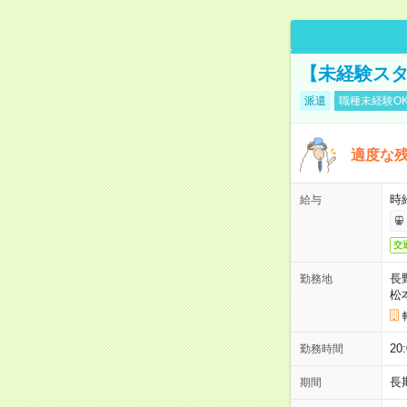
【未経験スタ
派遣
職種未経験O
適度な残
時給
給与
交
長
勤務地
松
20
勤務時間
長
期間