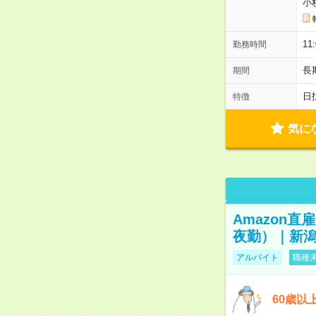
小
11
勤務時間
長
期間
日
特徴
気に
Amazon
夜勤）｜新潟
アルバイト
職種未
60歳以