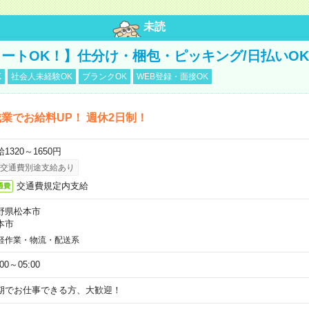
未読
ートOK！】仕分け・梱包・ピッキング/日払いOK
K
社会人未経験OK
ブランクOK
WEB登録・面接OK
業でお給料UP！ 週休2日制！
1320～1650円
交通費別途支給あり
交通費規定内支給
通費
野県松本市
本市
軽作業・物流・配送系
:00～05:00
期でお仕事できる方、大歓迎！