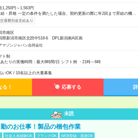
1,250円～1,563円
昇給・昇格 一定の条件を満たした場合、契約更新の際に年2回まで昇給の機…
交通費別途支給あり
潟市南区
潟県新潟市南区北田中518-6 DPL新潟南A区画
アマゾンジャパン合同会社
フト制
日あたりの実働時間：最大8時間/日 シフト例 ・21時～6時
払いOK / 10名以上の大量募集
なる！
応募する
詳
未読
日勤のお仕事！製品の梱包作業
K
社会人未経験OK
ブランクOK
WEB登録・面接OK