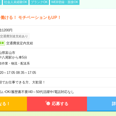
K
社会人未経験OK
ブランクOK
WEB登録・面接OK
働ける！ モチベーションもUP！
1200円
交通費別途支給あり
交通費規定内支給
通費
山県富山市
中八尾駅から車5分
軽作業・物流・配送系
:20～17:05 08:35～17:05
期でお仕事できる方、大歓迎！
払いOK
/
履歴書不要
/
40～50代活躍中
/
電話対応なし
なる！
応募する
詳