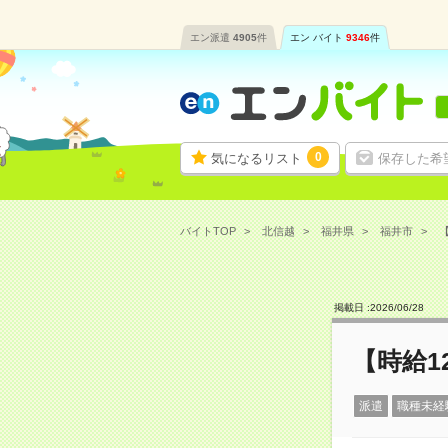
エン派遣
4905
件
エン バイト
9346
件
0
気になるリスト
保存した希
バイトTOP
北信越
福井県
福井市
【
掲載日 :
2026
/
06
/
28
【時給1
派遣
職種未経