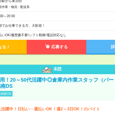
杉駅から車10分
軽作業・物流・配送系
:00～20:00
期でお仕事できる方、大歓迎！
払いOK
/
履歴書不要
/
シフト勤務
/
電話対応なし
なる！
応募する
詳
未読
直雇用！20～50代活躍中◎倉庫内作業スタッフ（パー
南DS
経験OK
上活躍中！日払い・週払いOK！週2～3日OK！のバイト