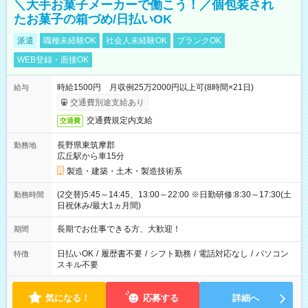
＼大手お菓子メーカーで働こう！／個包装され
たお菓子の箱づめ/日払いOK
派遣
職種未経験OK
社会人未経験OK
ブランクOK
WEB登録・面接OK
時給1500円 月収例25万2000円以上可(8時間×21日)
給与
交通費別途支給あり
交通費規定内支給
交通費
長野県東筑摩郡
勤務地
広丘駅から車15分
製造・建築・土木・製造技術系
(2交替)5:45～14:45、13:00～22:00 ※日勤研修:8:30～17:30(土
勤務時間
日祝休み/最大1ヵ月間)
長期でお仕事できる方、大歓迎！
期間
日払いOK
/
履歴書不要
/
シフト勤務
/
電話対応なし
/
パソコン
特徴
スキル不要
気になる！
応募する
詳細へ