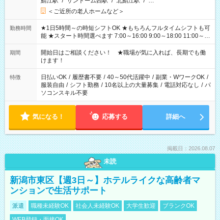
鯖江駅
/
サンドーム西駅
/
北鯖江駅
/
…
＜ご近所の老人ホームなど＞
★1日5時間～の時短シフトOK ★もちろんフルタイムシフトも可
勤務時間
能 ★スタート時間選べます 7:00～16:00 9:00～18:00 11:00～
20:00 など 残業なし！ ※Wワークの場合、他のお仕事と合わせ
週40時間超の就業はご案内できません ※法令に基づき、週20時
開始日はご相談ください！ ★職場が気に入れば、長期でも働
期間
間以上勤務は社会保険への加入対象となります ※労働者派遣法
けます！
（日雇い派遣の原則禁止）により、短時間・短期間の就業はご
案内が難しい場合があります
日払いOK
/
履歴書不要
/
40～50代活躍中
/
副業・WワークOK
/
特徴
服装自由
/
シフト勤務
/
10名以上の大量募集
/
電話対応なし
/
パ
ソコンスキル不要
気になる！
応募する
詳細へ
掲載日：2026.08.07
未読
新潟市東区【週3日～】ホテルライクな高齢者マ
ンションで生活サポート
派遣
職種未経験OK
社会人未経験OK
大学生歓迎
ブランクOK
WEB登録・面接OK