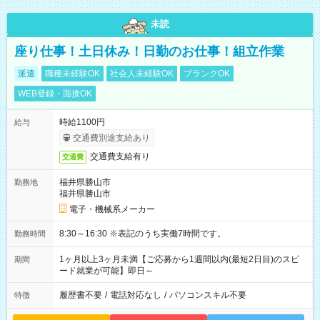
未読
座り仕事！土日休み！日勤のお仕事！組立作業
派遣
職種未経験OK
社会人未経験OK
ブランクOK
WEB登録・面接OK
時給1100円
給与
交通費別途支給あり
交通費支給有り
交通費
福井県勝山市
勤務地
福井県勝山市
電子・機械系メーカー
8:30～16:30 ※表記のうち実働7時間です。
勤務時間
1ヶ月以上3ヶ月未満【ご応募から1週間以内(最短2日目)のスピ
期間
ード就業が可能】即日～
履歴書不要
/
電話対応なし
/
パソコンスキル不要
特徴