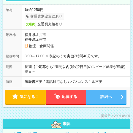
時給1250円
給与
交通費別途支給あり
交通費支給有り
交通費
福井県坂井市
勤務地
福井県坂井市
物流・倉庫関係
8:00～17:00 ※表記のうち実働7時間40分です。
勤務時間
長期【ご応募から1週間以内(最短2日目)のスピード就業が可能】
期間
即日～
履歴書不要
/
電話対応なし
/
パソコンスキル不要
特徴
気になる！
応募する
詳細へ
掲載日：2026.08.05
未読