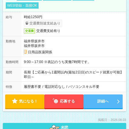
WEB登録・面接OK
時給1250円
給与
交通費別途支給あり
交通費支給有り
交通費
福井県坂井市
勤務地
福井県坂井市
日用品医薬関係
9:00～17:00 ※表記のうち実働7時間です。
勤務時間
長期【ご応募から1週間以内(最短2日目)のスピード就業が可能】
期間
即日～
履歴書不要
/
電話対応なし
/
パソコンスキル不要
特徴
気になる！
応募する
詳細へ
掲載日：2026.08.03
未読