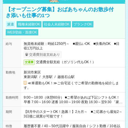
【オープニング募集】おばあちゃんのお散歩付
き添いも仕事の1つ
派遣
職種未経験OK
社会人未経験OK
ブランクOK
WEB登録・面接OK
無資格未経験：時給1250円～ ■週払いOK ■扶養内OK ■日
給与
収1万円以上
交通費別途支給あり
交通費全額支給（ガソリン代もOK！）
交通費
新潟市東区
勤務地
東新潟駅
/
大形駅
/
越後石山駅
≪車通勤もOK！≫ご自宅近くでご希望の勤務地を紹介しま
す。
9:00～18:00（休憩60分） ■ご希望があれば下記シフトもOK！
勤務時間
早番 7:00～16:00 遅番 10:00～19:00 夜勤 16:30～翌9:30 「家族
と休みを合わせたい」 「余裕を持って夕飯の準備がしたい」
「できれば残業はしたくない」 など、ご希望を教えてください
【8月中のスタートOK！急募！】2カ月～ ■ご応募から最短2～
期間
ね。 ※Wワーク希望の方へ 今ご覧のお仕事で希望する勤務時間
3日後に就業が可能です！
と、もう1つのお仕事の勤務時間。 合計で週40時間を超える場
合は応募できません。
履歴書不要
/
40～50代活躍中
/
服装自由
/
シフト勤務
/
10名以
特徴