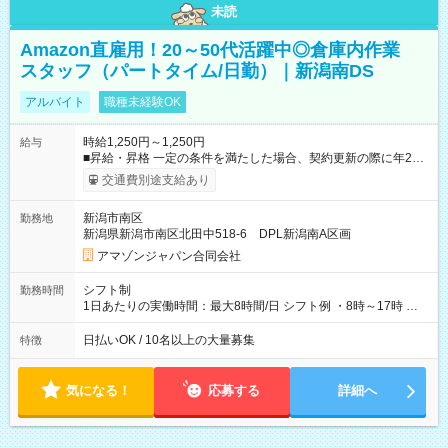
未読
Amazon直雇用！20～50代活躍中◎倉庫内作業
スタッフ（パートタイム/日勤）｜新潟南DS
アルバイト
職種未経験OK
時給1,250円～1,250円
給与
■昇給・昇格 一定の条件を満たした場合、契約更新の際に年2回
まで昇給の機会があります。 ■正社員登用制度あり ※月末締/翌
交通費別途支給あり
月25日支払い ※時間外手当、別途支給 ※深夜割増賃金 (22:00～
翌5:00までは時給が25%UPします) ☆給与前払い制度有！
新潟市南区
勤務地
☆Amazon直雇用で安定して働けます！ 【試用期間】試用期間
新潟県新潟市南区北田中518-6 DPL新潟南A区画
あり 試用期間の長さ：1週間 雇用形態、給与は本採用時と同じ
です。
アマゾンジャパン合同会社
シフト制
勤務時間
1日あたりの実働時間：最大8時間/日 シフト例 ・8時～17時 ・
12時～21時
日払いOK / 10名以上の大量募集
特徴
気になる！
応募する
詳細へ