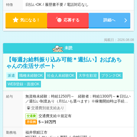
日払いOK
/
履歴書不要
/
電話対応なし
特徴
気になる！
応募する
詳細へ
掲載日：2026.08.08
未読
【毎週お給料振り込み可能＊週払い】おばあち
ゃんの生活サポート
派遣
職種未経験OK
社会人未経験OK
大学生歓迎
ブランクOK
WEB登録・面接OK
無資格未経験：時給1250円～ 経験者：時給1300円～★日払い
給与
／週払い制度あり（月払いも選べます）※稼働開始時は手続き完
了次第のお支払いとなります。
交通費別途支給あり
交通費支給※規定有
交通費
5～10万円
月収例
福井県鯖江市
勤務地