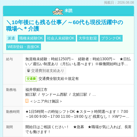
掲載日：2026.08.08
未読
＼10年後にも残る仕事／～60代も現役活躍中の
職場へ＊介護
派遣
職種未経験OK
社会人未経験OK
大学生歓迎
ブランクOK
WEB登録・面接OK
無資格未経験：時給1250円～ 経験者：時給1300円～ ★日払
給与
い／週払い制度あり（月払いも選べます）※稼働開始時は手続き
完了次第のお支払いとなります。
交通費別途支給あり
交通費全額支給※規定有
交通費
福井県鯖江市
勤務地
鯖江駅
/
サンドーム西駅
/
北鯖江駅
/
…
＜シニア向け施設＞
★1日5時間～の時短シフトOK ★スタート時間選べます！ 7:00
勤務時間
～16:00 9:00～17:00 11:00～19:00 など 残業なし！ ※Wワーク
の場合、他のお仕事と合わせ週40時間超の就業はご案内できま
せん ※法令に基づき、週20時間以上勤務は社会保険への加入対
開始日はご相談ください！ ★急募 ★職場が気に入れば、長期
期間
象となります ※労働者派遣法（日雇い派遣の原則禁止）によ
でも働けます！
り、短時間・短期間の就業はご案内が難しい場合があります