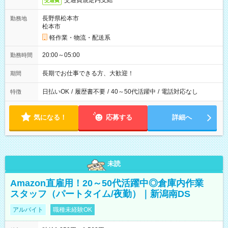
交通費規定内支給
交通費
長野県松本市
勤務地
松本市
軽作業・物流・配送系
20:00～05:00
勤務時間
長期でお仕事できる方、大歓迎！
期間
日払いOK
/
履歴書不要
/
40～50代活躍中
/
電話対応なし
特徴
気になる！
応募する
詳細へ
未読
Amazon直雇用！20～50代活躍中◎倉庫内作業
スタッフ（パートタイム/夜勤）｜新潟南DS
アルバイト
職種未経験OK