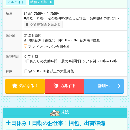
アルバイト
職種未経験OK
時給1,250円～1,250円
給与
■昇給・昇格 一定の条件を満たした場合、契約更新の際に年2回
まで昇給の機会があります。 ■正社員登用制度あり ※月末締/翌
交通費別途支給あり
月25日支払い ※時間外手当、別途支給 ※深夜割増賃金 (22:00～
翌5:00までは時給が25%UPします) ☆給与前払い制度有！
新潟市南区
勤務地
☆Amazon直雇用で安定して働けます！ 【試用期間】試用期間
新潟県新潟市南区北田中518-6 DPL新潟南 B区画
あり 試用期間の長さ：1週間 雇用形態、給与は本採用時と同じ
です。
アマゾンジャパン合同会社
シフト制
勤務時間
1日あたりの実働時間：最大8時間/日 シフト例 ・8時～17時 ・
12時～21時
日払いOK / 10名以上の大量募集
特徴
気になる！
応募する
詳細へ
未読
土日休み！日勤のお仕事！梱包、出荷準備