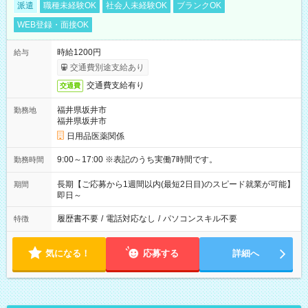
派遣
職種未経験OK
社会人未経験OK
ブランクOK
WEB登録・面接OK
時給1200円
給与
交通費別途支給あり
交通費支給有り
交通費
福井県坂井市
勤務地
福井県坂井市
日用品医薬関係
9:00～17:00 ※表記のうち実働7時間です。
勤務時間
長期【ご応募から1週間以内(最短2日目)のスピード就業が可能】
期間
即日～
履歴書不要
/
電話対応なし
/
パソコンスキル不要
特徴
気になる！
応募する
詳細へ