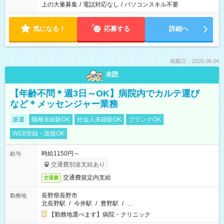
上の大量募集
/
電話対応なし
/
パソコンスキル不要
気になる！
応募する
詳細へ
掲載日：2026.08.04
未読
【年齢不問＊週3日～OK】病院内でカルテ運び
など＊メッセンジャー業務
派遣
職種未経験OK
社会人未経験OK
ブランクOK
WEB登録・面接OK
時給1150円～
給与
交通費別途支給あり
交通費規定内支給
交通費
長野県長野市
勤務地
北長野駅
/
今井駅
/
豊野駅
/
…
【勤務地選べます】病院・クリニック