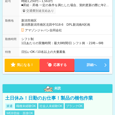
時給1,250円～1,563円
給与
■昇給・昇格 一定の条件を満たした場合、契約更新の際に年2回
まで昇給の機会があります。 ■正社員登用制度あり ※月末締/翌
交通費別途支給あり
月25日支払い ※時間外手当、別途支給 ※深夜割増賃金 (22:00～
翌5:00までは時給が25%UPします) ☆給与前払い制度有！
新潟市南区
勤務地
☆Amazon直雇用で安定して働けます！ 【試用期間】試用期間
新潟県新潟市南区北田中518-6 DPL新潟南A区画
あり 試用期間の長さ：1週間 雇用形態、給与は本採用時と同じ
です。
アマゾンジャパン合同会社
シフト制
勤務時間
1日あたりの実働時間：最大8時間/日 シフト例 ・21時～6時
日払いOK / 10名以上の大量募集
特徴
気になる！
応募する
詳細へ
未読
土日休み！日勤のお仕事！製品の梱包作業
派遣
職種未経験OK
社会人未経験OK
ブランクOK
WEB登録・面接OK