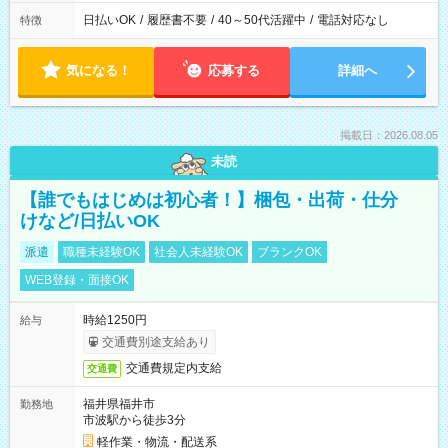
日払いOK
/
履歴書不要
/
40～50代活躍中
/
電話対応なし
特徴
気になる！
応募する
詳細へ
掲載日：2026.08.05
未読
【誰でもはじめは初心者！】梱包・出荷・仕分
けなど/日払いOK
派遣
職種未経験OK
社会人未経験OK
ブランクOK
WEB登録・面接OK
時給1250円
給与
交通費別途支給あり
交通費規定内支給
交通費
福井県福井市
勤務地
市波駅から徒歩3分
軽作業・物流・配送系