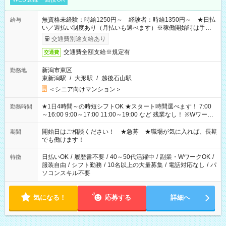
無資格未経験：時給1250円～ 経験者：時給1350円～ ★日払
給与
い／週払い制度あり（月払いも選べます）※稼働開始時は手続き
完了次第のお支払いとなります。
交通費別途支給あり
交通費全額支給※規定有
交通費
新潟市東区
勤務地
東新潟駅
/
大形駅
/
越後石山駅
＜シニア向けマンション＞
★1日4時間～の時短シフトOK ★スタート時間選べます！ 7:00
勤務時間
～16:00 9:00～17:00 11:00～19:00 など 残業なし！ ※Wワーク
の場合、他のお仕事と合わせ週40時間超の就業はご案内できま
せん ※法令に基づき、週20時間以上勤務は社会保険への加入対
開始日はご相談ください！ ★急募 ★職場が気に入れば、長期
期間
象となります ※労働者派遣法（日雇い派遣の原則禁止）によ
でも働けます！
り、短時間・短期間の就業はご案内が難しい場合があります
日払いOK
/
履歴書不要
/
40～50代活躍中
/
副業・WワークOK
/
特徴
服装自由
/
シフト勤務
/
10名以上の大量募集
/
電話対応なし
/
パ
ソコンスキル不要
気になる！
応募する
詳細へ