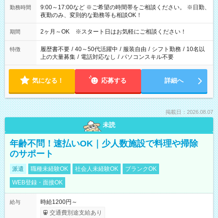
9:00～17:00など ※ご希望の時間帯をご相談ください。 ※日勤、
勤務時間
夜勤のみ、変則的な勤務等も相談OK！
2ヶ月～OK ※スタート日はお気軽にご相談ください！
期間
履歴書不要
/
40～50代活躍中
/
服装自由
/
シフト勤務
/
10名以
特徴
上の大量募集
/
電話対応なし
/
パソコンスキル不要
気になる！
応募する
詳細へ
掲載日：2026.08.07
未読
年齢不問！速払いOK｜少人数施設で料理や掃除
のサポート
派遣
職種未経験OK
社会人未経験OK
ブランクOK
WEB登録・面接OK
時給1200円～
給与
交通費別途支給あり