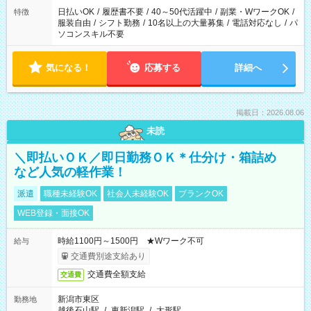
日払いOK
/
履歴書不要
/
40～50代活躍中
/
副業・WワークOK
/
特徴
服装自由
/
シフト勤務
/
10名以上の大量募集
/
電話対応なし
/
パ
ソコンスキル不要
気になる！
応募する
詳細へ
掲載日：2026.08.06
未読
＼即払いＯＫ／即日勤務ＯＫ＊仕分け・箱詰め
など人気の軽作業！
派遣
職種未経験OK
社会人未経験OK
ブランクOK
WEB登録・面接OK
時給1100円～1500円 ★Wワーク不可
給与
交通費別途支給あり
交通費全額支給
交通費
新潟市東区
勤務地
越後石山駅
/
東新潟駅
/
大形駅