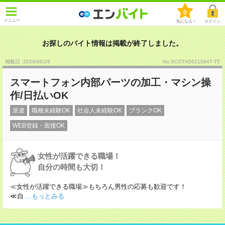
0
メニュー
気になる！
ログイン
お探しのバイト情報は掲載が終了しました。
掲載日 :2026
/
06
/
29
No.SCOTH26210947-T5
スマートフォン内部パーツの加工・マシン操
作/日払いOK
派遣
職種未経験OK
社会人未経験OK
ブランクOK
WEB登録・面接OK
女性が活躍できる職場！
自分の時間も大切！
≪女性が活躍できる職場≫もちろん男性の応募も歓迎です！
≪自
...もっとみる