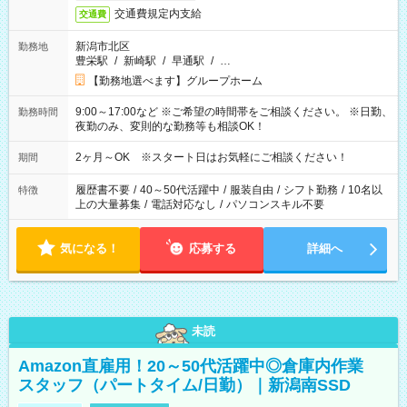
交通費規定内支給
交通費
新潟市北区
勤務地
豊栄駅
/
新崎駅
/
早通駅
/
…
【勤務地選べます】グループホーム
9:00～17:00など ※ご希望の時間帯をご相談ください。 ※日勤、
勤務時間
夜勤のみ、変則的な勤務等も相談OK！
2ヶ月～OK ※スタート日はお気軽にご相談ください！
期間
履歴書不要
/
40～50代活躍中
/
服装自由
/
シフト勤務
/
10名以
特徴
上の大量募集
/
電話対応なし
/
パソコンスキル不要
気になる！
応募する
詳細へ
未読
Amazon直雇用！20～50代活躍中◎倉庫内作業
スタッフ（パートタイム/日勤）｜新潟南SSD