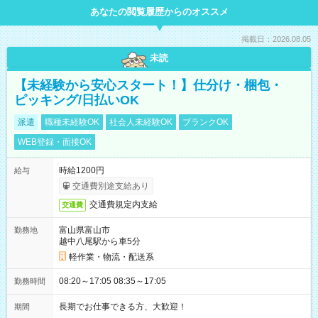
あなたの閲覧履歴からのオススメ
掲載日：2026.08.05
未読
【未経験から安心スタート！】仕分け・梱包・
ピッキング/日払いOK
派遣
職種未経験OK
社会人未経験OK
ブランクOK
WEB登録・面接OK
時給1200円
給与
交通費別途支給あり
交通費規定内支給
交通費
富山県富山市
勤務地
越中八尾駅から車5分
軽作業・物流・配送系
08:20～17:05 08:35～17:05
勤務時間
長期でお仕事できる方、大歓迎！
期間