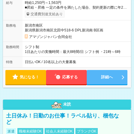
時給1,250円～1,563円
給与
■昇給・昇格 一定の条件を満たした場合、契約更新の際に年2回
まで昇給の機会があります。 ■正社員登用制度あり ※月末締/翌
交通費別途支給あり
月25日支払い ※時間外手当、別途支給 ※深夜割増賃金 (22:00～
翌5:00までは時給が25%UPします) ☆給与前払い制度有！
新潟市南区
勤務地
☆Amazon直雇用で安定して働けます！ 【試用期間】試用期間
新潟県新潟市南区北田中518-6 DPL新潟南 B区画
あり 試用期間の長さ：1週間 雇用形態、給与は本採用時と同じ
です。
アマゾンジャパン合同会社
シフト制
勤務時間
1日あたりの実働時間：最大8時間/日 シフト例 ・21時～6時
日払いOK / 10名以上の大量募集
特徴
気になる！
応募する
詳細へ
未読
土日休み！日勤のお仕事！ラベル貼り、梱包な
ど
派遣
職種未経験OK
社会人未経験OK
ブランクOK