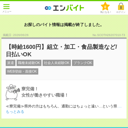
0
メニュー
気になる！
ログイン
お探しのバイト情報は掲載が終了しました。
掲載日 :2026
/
06
/
26
No.SCOTH26207010-T3
【時給1600円】組立・加工・食品製造など/
日払いOK
派遣
職種未経験OK
社会人未経験OK
ブランクOK
WEB登録・面接OK
寮完備！
女性が働きやすい職場！
≪寮完備≫県外の方はもちろん、通勤にはちょっと遠い…という県
...
もっとみる