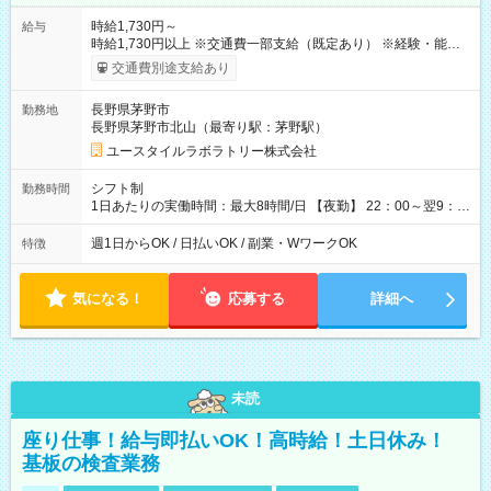
時給1,730円～
給与
時給1,730円以上 ※交通費一部支給（既定あり） ※経験・能力を
考慮して決定します 【収入例】 週1回勤務の場合：1,730円×8時
交通費別途支給あり
間×4回=5万5,360円 週3回勤務の場合：1,730円×8時間×12回
=16万6,080円 【試用期間】試用期間あり 試用期間の長さ：2ヶ
長野県茅野市
勤務地
月 ※ 雇用形態と給与に、本採用時と異なる部分があります。 雇
長野県茅野市北山（最寄り駅：茅野駅）
用形態：本採用時と同じです。 給与：時給 1,500円以上
ユースタイルラボラトリー株式会社
シフト制
勤務時間
1日あたりの実働時間：最大8時間/日 【夜勤】 22：00～翌9：
00 ※週1日～OK ／ 夜勤専従 ＊＊ 勤務時間例 ＊＊ ■22時か
ら翌7時 ■23時から翌8時 ■24時から翌9時 など ※上記の時間
週1日からOK / 日払いOK / 副業・WワークOK
特徴
内で8時間勤務（休憩1時間）ご利用者様により、時間は異なり
ます。 ※曜日固定（毎週同じ曜日での勤務となります）
気になる！
応募する
詳細へ
未読
座り仕事！給与即払いOK！高時給！土日休み！
基板の検査業務