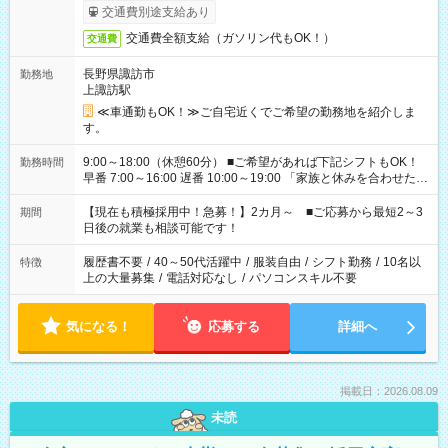
交通費別途支給あり
交通費全額支給（ガソリン代もOK！）
交通費
長野県諏訪市
勤務地
上諏訪駅
≪車通勤もOK！≫ご自宅近くでご希望の勤務地を紹介しま
す。
9:00～18:00（休憩60分） ■ご希望があれば下記シフトもOK！
勤務時間
早番 7:00～16:00 遅番 10:00～19:00 「家族と休みを合わせた
い」 「余裕を持って夕飯の準備がしたい」 「できれば残業はし
たくない」 など、ご希望を教えてくださいね。 ※Wワーク希望
【現在も積極採用中！急募！】2カ月～ ■ご応募から最短2～3
期間
の方へ 今ご覧のお仕事で希望する勤務時間と、もう1つのお仕事
日後の就業も相談可能です！
の勤務時間。 合計で週40時間を超える場合は応募できません。
履歴書不要
/
40～50代活躍中
/
服装自由
/
シフト勤務
/
10名以
特徴
上の大量募集
/
電話対応なし
/
パソコンスキル不要
気になる！
応募する
詳細へ
掲載日：2026.08.09
未読