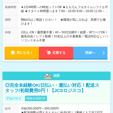
★1日4時間～の時短シフトOK ★もちろんフルタイムシフトも可
勤務時間
能 ★スタート時間選べます 7:00～16:00 9:00～18:00 11:00～
20:00 など 残業なし！ ※Wワークの場合、他のお仕事と合わせ
週40時間超の就業はご案内できません ※法令に基づき、週20時
開始日はご相談ください！ ★職場が気に入れば、長期でも働
期間
間以上勤務は社会保険への加入対象となります ※労働者派遣法
けます！
（日雇い派遣の原則禁止）により、短時間・短期間の就業はご
案内が難しい場合があります
日払いOK
/
履歴書不要
/
40～50代活躍中
/
副業・WワークOK
/
特徴
服装自由
/
シフト勤務
/
10名以上の大量募集
/
電話対応なし
/
パ
ソコンスキル不要
気になる！
応募する
詳細へ
未読
◎完全未経験OK/日払い・週払い対応！配送ス
タッフ/初期費用0円！【JCSロジスコ】
アルバイト
職種未経験OK
月給300,000円～500,000円
給与
★配達個数が増えるとさらに給与UP！ 1番稼ぐ人で月120万ほ