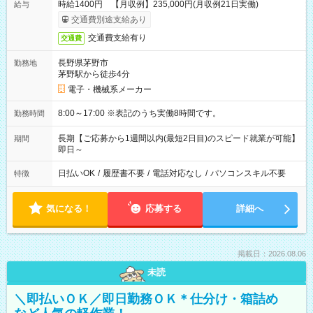
時給1400円 【月収例】235,000円(月収例21日実働)
給与
交通費別途支給あり
交通費支給有り
交通費
長野県茅野市
勤務地
茅野駅から徒歩4分
電子・機械系メーカー
8:00～17:00 ※表記のうち実働8時間です。
勤務時間
長期【ご応募から1週間以内(最短2日目)のスピード就業が可能】
期間
即日～
日払いOK
/
履歴書不要
/
電話対応なし
/
パソコンスキル不要
特徴
気になる！
応募する
詳細へ
掲載日：2026.08.06
未読
＼即払いＯＫ／即日勤務ＯＫ＊仕分け・箱詰め