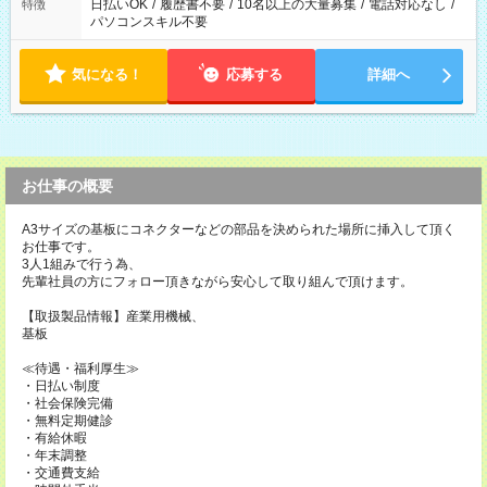
日払いOK
/
履歴書不要
/
10名以上の大量募集
/
電話対応なし
/
特徴
パソコンスキル不要
気になる！
応募する
詳細へ
お仕事の概要
A3サイズの基板にコネクターなどの部品を決められた場所に挿入して頂く
お仕事です。
3人1組みで行う為、
先輩社員の方にフォロー頂きながら安心して取り組んで頂けます。
【取扱製品情報】産業用機械、
基板
≪待遇・福利厚生≫
・日払い制度
・社会保険完備
・無料定期健診
・有給休暇
・年末調整
・交通費支給