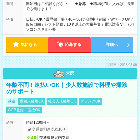
せん ※法令に基づき、週20時間以上勤務は社会保険への加入対
開始日はご相談ください！ ★急募 ★職場が気に入れば、長期
期間
象となります ※労働者派遣法（日雇い派遣の原則禁止）によ
でも働けます！
り、短時間・短期間の就業はご案内が難しい場合があります
日払いOK
/
履歴書不要
/
40～50代活躍中
/
副業・WワークOK
/
特徴
服装自由
/
シフト勤務
/
10名以上の大量募集
/
電話対応なし
/
パ
ソコンスキル不要
気になる！
応募する
詳細へ
掲載日：2026.08.09
未読
年齢不問！速払いOK｜少人数施設で料理や掃除
のサポート
派遣
職種未経験OK
社会人未経験OK
ブランクOK
WEB登録・面接OK
時給1200円～
給与
交通費別途支給あり
交通費規定内支給
交通費