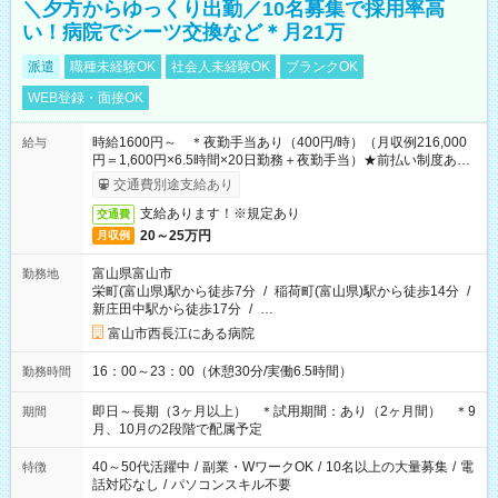
＼夕方からゆっくり出勤／10名募集で採用率高
い！病院でシーツ交換など＊月21万
派遣
職種未経験OK
社会人未経験OK
ブランクOK
WEB登録・面接OK
時給1600円～ ＊夜勤手当あり（400円/時）（月収例216,000
給与
円＝1,600円×6.5時間×20日勤務＋夜勤手当）★前払い制度あり
（会社規定内）
交通費別途支給あり
支給あります！※規定あり
交通費
20～25万円
月収例
富山県富山市
勤務地
栄町(富山県)駅から徒歩7分
/
稲荷町(富山県)駅から徒歩14分
/
新庄田中駅から徒歩17分
/
…
富山市西長江にある病院
16：00～23：00（休憩30分/実働6.5時間）
勤務時間
即日～長期（3ヶ月以上） ＊試用期間：あり（2ヶ月間） ＊9
期間
月、10月の2段階で配属予定
40～50代活躍中
/
副業・WワークOK
/
10名以上の大量募集
/
電
特徴
話対応なし
/
パソコンスキル不要