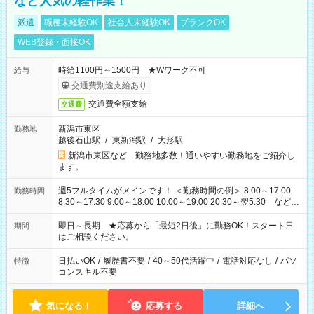
など人気の軽作業！
派遣
職種未経験OK
社会人未経験OK
ブランクOK
WEB登録・面接OK
時給1100円～1500円 ★Wワーク不可
給与
交通費別途支給あり
交通費全額支給
交通費
新潟市東区
勤務地
越後石山駅
/
東新潟駅
/
大形駅
新潟市東区など…勤務地多数！通いやすい勤務地をご紹介し
ます。
週5フルタイムがメインです！ ＜勤務時間の例＞ 8:00～17:00
勤務時間
8:30～17:30 9:00～18:00 10:00～19:00 20:30～翌5:30 など ★
その他にも勤務時間多数！ 日勤のみ、残業なし、交替制など
ご希望を教えてください！
即日～長期 ★応募から「最短2日後」に勤務OK！スタート日
期間
はご相談ください。
日払いOK
/
履歴書不要
/
40～50代活躍中
/
電話対応なし
/
パソ
特徴
コンスキル不要
気になる！
応募する
詳細へ