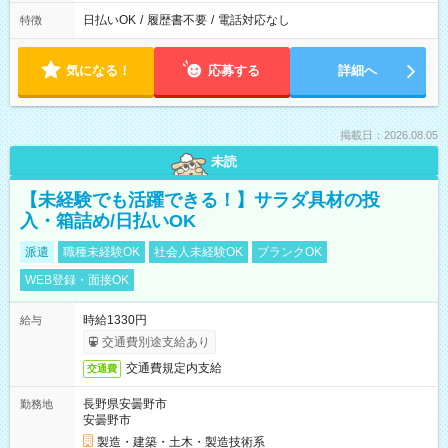
日払いOK
/
履歴書不要
/
電話対応なし
特徴
気になる！
応募する
詳細へ
掲載日：2026.08.05
未読
【未経験でも活躍できる！】サラダ具材の投
入・箱詰め/日払いOK
派遣
職種未経験OK
社会人未経験OK
ブランクOK
WEB登録・面接OK
時給1330円
給与
交通費別途支給あり
交通費規定内支給
交通費
長野県安曇野市
勤務地
安曇野市
製造・建築・土木・製造技術系