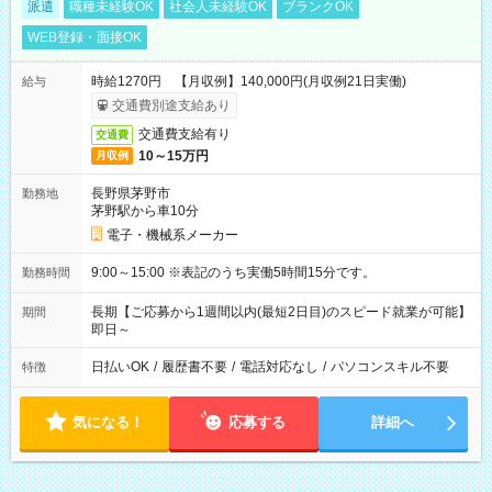
派遣
職種未経験OK
社会人未経験OK
ブランクOK
WEB登録・面接OK
時給1270円 【月収例】140,000円(月収例21日実働)
給与
交通費別途支給あり
交通費支給有り
交通費
10～15万円
月収例
長野県茅野市
勤務地
茅野駅から車10分
電子・機械系メーカー
9:00～15:00 ※表記のうち実働5時間15分です。
勤務時間
長期【ご応募から1週間以内(最短2日目)のスピード就業が可能】
期間
即日～
日払いOK
/
履歴書不要
/
電話対応なし
/
パソコンスキル不要
特徴
気になる！
応募する
詳細へ