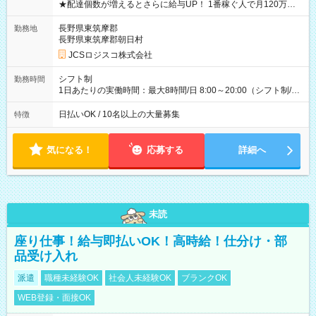
★配達個数が増えるとさらに給与UP！ 1番稼ぐ人で月120万ほ
ど！ ・主要都市エリア 月収55万円／週5日稼働 月収65万~112
万円／週6日稼働 ・地方郊外エリア 月収40万円／週5日稼働 月
長野県東筑摩郡
勤務地
収40万円~50万円／週6日稼働 ＜モデルイメージ＞ ■月収50万
長野県東筑摩郡朝日村
円 (27歳男性/江東区在住)※元建築関係 1日150個配達×25日勤務
JCSロジスコ株式会社
(日休み) ■月収80万円(43歳男性/墨田区在住)※元営業 1日200個
配達×25日勤務(月休み) 【試用期間】試用期間なし
シフト制
勤務時間
1日あたりの実働時間：最大8時間/日 8:00～20:00（シフト制/実
働8時間） ※週5日勤務（場所次第では週4も有り） ※配達状況
によって時間外での勤務可能性有り ※案件により多少の前後あ
日払いOK / 10名以上の大量募集
特徴
り ※配達が完了次第、帰社OKです
気になる！
応募する
詳細へ
未読
座り仕事！給与即払いOK！高時給！仕分け・部
品受け入れ
派遣
職種未経験OK
社会人未経験OK
ブランクOK
WEB登録・面接OK