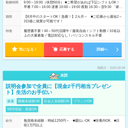
9:00～18:00（休憩60分） ■ご希望があれば下記シフトもOK！
勤務時間
早番 7:00～16:00 遅番 10:00～19:00 夜勤 16:30～翌9:30 「家族
と休みを合わせたい」 「余裕を持って夕飯の準備がしたい」
「できれば残業はしたくない」 など、ご希望を教えてください
【8月中のスタートOK！急募！】2カ月～ ■ご応募から最短2～
期間
ね。 ※Wワーク希望の方へ 今ご覧のお仕事で希望する勤務時間
3日後に就業が可能です！
と、もう1つのお仕事の勤務時間。 合計で週40時間を超える場
合は応募できません。
履歴書不要
/
40～50代活躍中
/
服装自由
/
シフト勤務
/
10名以
特徴
上の大量募集
/
電話対応なし
/
パソコンスキル不要
気になる！
応募する
詳細へ
掲載日：2026.08.08
未読
説明会参加で全員に【現金2千円相当プレゼン
ト】生活のお手伝い
派遣
職種未経験OK
社会人未経験OK
ブランクOK
WEB登録・面接OK
無資格未経験：時給1250円～ ■週払いOK ■扶養内OK ■日
給与
収1万円以上