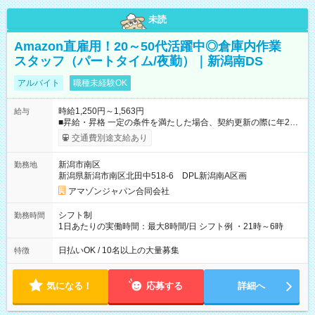
未読
Amazon直雇用！20～50代活躍中◎倉庫内作業
スタッフ（パートタイム/夜勤）｜新潟南DS
アルバイト
職種未経験OK
時給1,250円～1,563円
給与
■昇給・昇格 一定の条件を満たした場合、契約更新の際に年2回
まで昇給の機会があります。 ■正社員登用制度あり ※月末締/翌
交通費別途支給あり
月25日支払い ※時間外手当、別途支給 ※深夜割増賃金 (22:00～
翌5:00までは時給が25%UPします) ☆給与前払い制度有！
新潟市南区
勤務地
☆Amazon直雇用で安定して働けます！ 【試用期間】試用期間
新潟県新潟市南区北田中518-6 DPL新潟南A区画
あり 試用期間の長さ：1週間 雇用形態、給与は本採用時と同じ
です。
アマゾンジャパン合同会社
シフト制
勤務時間
1日あたりの実働時間：最大8時間/日 シフト例 ・21時～6時
日払いOK / 10名以上の大量募集
特徴
気になる！
応募する
詳細へ