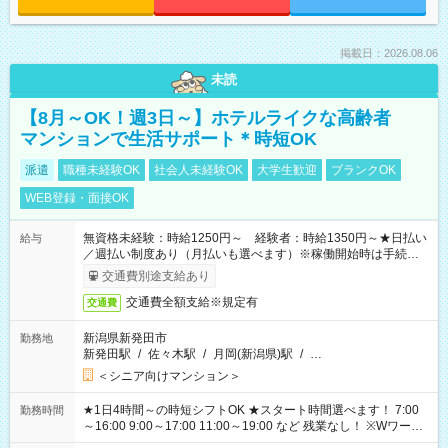
掲載日：2026.08.06
未読
【8月～OK！週3日～】ホテルライクな高齢者
マンションで生活サポート＊時短OK
派遣
職種未経験OK
社会人未経験OK
大学生歓迎
ブランクOK
WEB登録・面接OK
無資格未経験：時給1250円～ 経験者：時給1350円～★日払い
給与
／週払い制度あり（月払いも選べます）※稼働開始時は手続き完
了次第のお支払いとなります。
交通費別途支給あり
交通費全額支給※規定有
交通費
新潟県新発田市
勤務地
新発田駅
/
佐々木駅
/
月岡(新潟県)駅
/
…
＜シニア向けマンション＞
★1日4時間～の時短シフトOK ★スタート時間選べます！ 7:00
勤務時間
～16:00 9:00～17:00 11:00～19:00 など 残業なし！ ※Wワーク
の場合、他のお仕事と合わせ週40時間超の就業はご案内できま