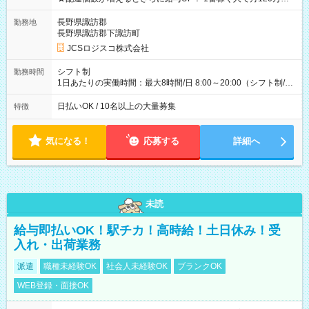
ど！ ・主要都市エリア 月収55万円／週5日稼働 月収65万~112
万円／週6日稼働 ・地方郊外エリア 月収40万円／週5日稼働 月
長野県諏訪郡
勤務地
収40万円~50万円／週6日稼働 ＜モデルイメージ＞ ■月収50万
長野県諏訪郡下諏訪町
円 (27歳男性/江東区在住)※元建築関係 1日150個配達×25日勤務
JCSロジスコ株式会社
(日休み) ■月収80万円(43歳男性/墨田区在住)※元営業 1日200個
配達×25日勤務(月休み) 【試用期間】試用期間なし
シフト制
勤務時間
1日あたりの実働時間：最大8時間/日 8:00～20:00（シフト制/実
働8時間） ※週5日勤務（場所次第では週4も有り） ※配達状況
によって時間外での勤務可能性有り ※案件により多少の前後あ
日払いOK / 10名以上の大量募集
特徴
り ※配達が完了次第、帰社OKです
気になる！
応募する
詳細へ
未読
給与即払いOK！駅チカ！高時給！土日休み！受
入れ・出荷業務
派遣
職種未経験OK
社会人未経験OK
ブランクOK
WEB登録・面接OK