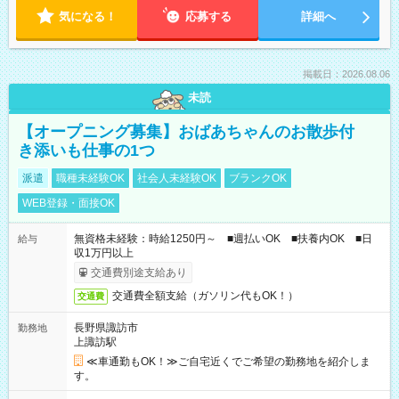
気になる！
応募する
詳細へ
掲載日：2026.08.06
未読
【オープニング募集】おばあちゃんのお散歩付
き添いも仕事の1つ
派遣
職種未経験OK
社会人未経験OK
ブランクOK
WEB登録・面接OK
無資格未経験：時給1250円～ ■週払いOK ■扶養内OK ■日
給与
収1万円以上
交通費別途支給あり
交通費全額支給（ガソリン代もOK！）
交通費
長野県諏訪市
勤務地
上諏訪駅
≪車通勤もOK！≫ご自宅近くでご希望の勤務地を紹介しま
す。