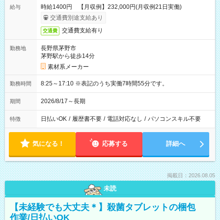
時給1400円 【月収例】232,000円(月収例21日実働)
給与
交通費別途支給あり
交通費支給有り
交通費
長野県茅野市
勤務地
茅野駅から徒歩14分
素材系メーカー
8:25～17:10 ※表記のうち実働7時間55分です。
勤務時間
2026/8/17～長期
期間
日払いOK
/
履歴書不要
/
電話対応なし
/
パソコンスキル不要
特徴
気になる！
応募する
詳細へ
掲載日：2026.08.05
未読
【未経験でも大丈夫＊】殺菌タブレットの梱包
作業/日払いOK