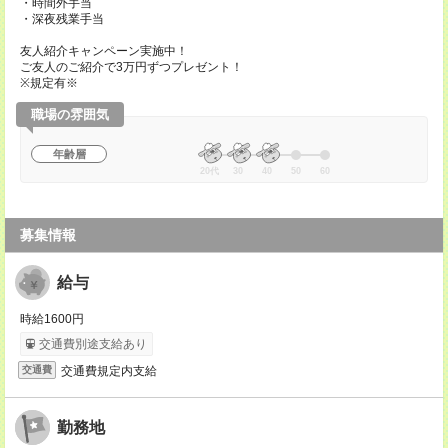
・時間外手当
・深夜残業手当
友人紹介キャンペーン実施中！
ご友人のご紹介で3万円ずつプレゼント！
※規定有※
職場の雰囲気
年齢層
20代
30
40
50
60
募集情報
給与
時給1600円
交通費別途支給あり
交通費規定内支給
交通費
勤務地