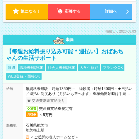
気になる！
応募する
詳細へ
掲載日：2026.08.03
未読
【毎週お給料振り込み可能＊週払い】おばあち
ゃんの生活サポート
派遣
職種未経験OK
社会人未経験OK
大学生歓迎
ブランクOK
WEB登録・面接OK
無資格未経験：時給1350円～ 経験者：時給1400円～★日払い
給与
／週払い制度あり（月払いも選べます）※稼働開始時は手続き完
了次第のお支払いとなります。
交通費別途支給あり
交通費支給※規定有
交通費
～5万円
月収例
石川県能美市
勤務地
能美根上駅
＜ご近所の老人ホームなど＞