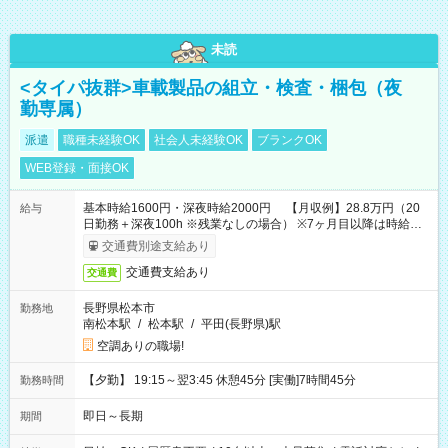
未読
<タイパ抜群>車載製品の組立・検査・梱包（夜
勤専属）
派遣
職種未経験OK
社会人未経験OK
ブランクOK
WEB登録・面接OK
基本時給1600円・深夜時給2000円 【月収例】28.8万円（20
給与
日勤務＋深夜100h ※残業なしの場合） ※7ヶ月目以降は時給
1230円・深夜時給1538円となります。
交通費別途支給あり
交通費支給あり
交通費
長野県松本市
勤務地
南松本駅
/
松本駅
/
平田(長野県)駅
空調ありの職場!
【夕勤】 19:15～翌3:45 休憩45分 [実働]7時間45分
勤務時間
即日～長期
期間