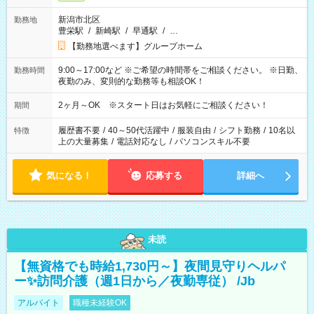
新潟市北区
勤務地
豊栄駅
/
新崎駅
/
早通駅
/
…
【勤務地選べます】グループホーム
9:00～17:00など ※ご希望の時間帯をご相談ください。 ※日勤、
勤務時間
夜勤のみ、変則的な勤務等も相談OK！
2ヶ月～OK ※スタート日はお気軽にご相談ください！
期間
履歴書不要
/
40～50代活躍中
/
服装自由
/
シフト勤務
/
10名以
特徴
上の大量募集
/
電話対応なし
/
パソコンスキル不要
気になる！
応募する
詳細へ
未読
【無資格でも時給1,730円～】夜間見守りヘルパ
ー✨訪問介護（週1日から／夜勤専従） /Jb
アルバイト
職種未経験OK