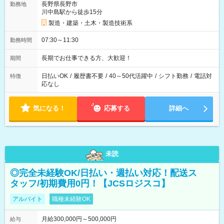
長野県長野市
勤務地
川中島駅から徒歩15分
製造・建築・土木・製造技術系
07:30～11:30
勤務時間
長期でお仕事できる方、大歓迎！
期間
日払いOK
/
履歴書不要
/
40～50代活躍中
/
シフト勤務
/
電話対
特徴
応なし
気になる！
応募する
詳細へ
未読
◎完全未経験OK/日払い・週払い対応！配送ス
タッフ/初期費用0円！【JCSロジスコ】
アルバイト
職種未経験OK
月給300,000円～500,000円
給与