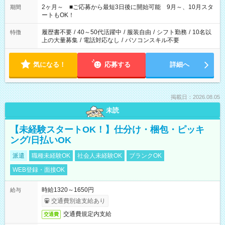
たい」 「できれば残業はしたくない」 など、ご希望があれば教
2ヶ月～ ■ご応募から最短3日後に開始可能 9月～、10月スタ
期間
えてくださいね。 ※Wワーク希望の方へ 今ご覧のお仕事で希望
ートもOK！
する勤務時間と、もう1つのお仕事の勤務時間。 合計で週40時
間を超える場合は応募できません
履歴書不要
/
40～50代活躍中
/
服装自由
/
シフト勤務
/
10名以
特徴
上の大量募集
/
電話対応なし
/
パソコンスキル不要
気になる！
応募する
詳細へ
掲載日：2026.08.05
未読
【未経験スタートOK！】仕分け・梱包・ピッキ
ング/日払いOK
派遣
職種未経験OK
社会人未経験OK
ブランクOK
WEB登録・面接OK
時給1320～1650円
給与
交通費別途支給あり
交通費規定内支給
交通費