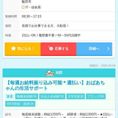
飯田市
IT・技術系
08:30～17:15
勤務時間
長期でお仕事できる方、大歓迎！
期間
日払いOK
/
履歴書不要
/
40～50代活躍中
特徴
気になる！
応募する
詳細へ
掲載日：2026.08.08
未読
【毎週お給料振り込み可能＊週払い】おばあち
ゃんの生活サポート
派遣
職種未経験OK
社会人未経験OK
大学生歓迎
ブランクOK
WEB登録・面接OK
無資格未経験：時給1250円～ 経験者：時給1300円～★日払い
給与