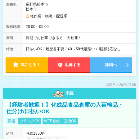
長野県松本市
勤務地
松本市
軽作業・物流・配送系
20:00～05:00
勤務時間
長期でお仕事できる方、大歓迎！
期間
日払いOK
/
履歴書不要
/
40～50代活躍中
/
電話対応なし
特徴
気になる！
応募する
詳細へ
掲載日：2026.08.05
未読
【経験者歓迎！】化成品食品倉庫の入荷検品・
仕分け/日払いOK
派遣
ブランクOK
WEB登録・面接OK
時給1350円
給与