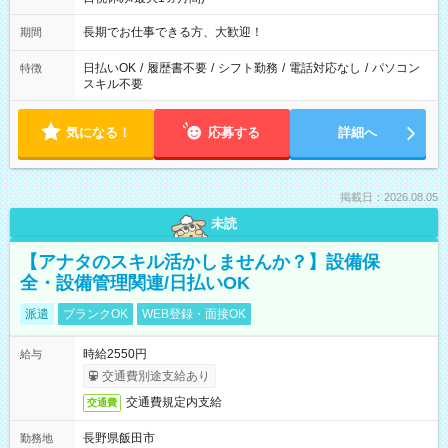
長期でお仕事できる方、大歓迎！
期間
日払いOK
/
履歴書不要
/
シフト勤務
/
電話対応なし
/
パソコン
特徴
スキル不要
気になる！
応募する
詳細へ
掲載日：2026.08.05
未読
【アナタのスキル活かしませんか？】設備保
全・設備管理関連/日払いOK
派遣
ブランクOK
WEB登録・面接OK
時給2550円
給与
交通費別途支給あり
交通費規定内支給
交通費
長野県飯田市
勤務地