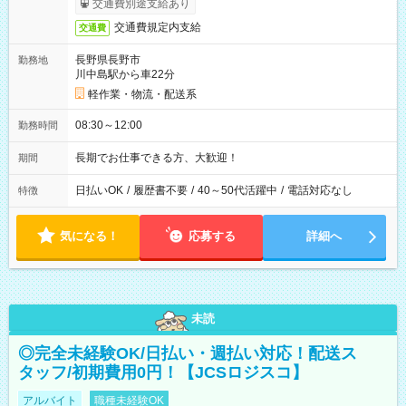
交通費別途支給あり
交通費規定内支給
交通費
長野県長野市
勤務地
川中島駅から車22分
軽作業・物流・配送系
08:30～12:00
勤務時間
長期でお仕事できる方、大歓迎！
期間
日払いOK
/
履歴書不要
/
40～50代活躍中
/
電話対応なし
特徴
気になる！
応募する
詳細へ
未読
◎完全未経験OK/日払い・週払い対応！配送ス
タッフ/初期費用0円！【JCSロジスコ】
アルバイト
職種未経験OK