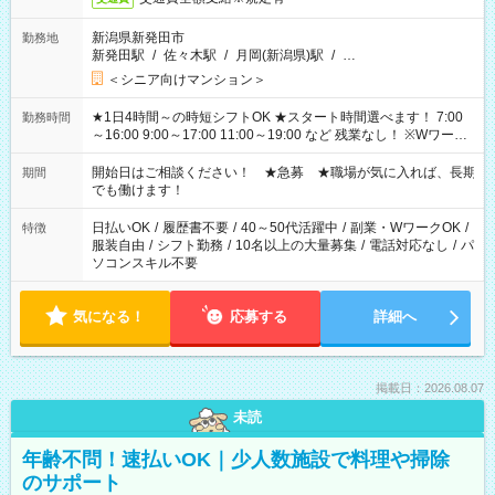
新潟県新発田市
勤務地
新発田駅
/
佐々木駅
/
月岡(新潟県)駅
/
…
＜シニア向けマンション＞
★1日4時間～の時短シフトOK ★スタート時間選べます！ 7:00
勤務時間
～16:00 9:00～17:00 11:00～19:00 など 残業なし！ ※Wワーク
の場合、他のお仕事と合わせ週40時間超の就業はご案内できま
せん ※法令に基づき、週20時間以上勤務は社会保険への加入対
開始日はご相談ください！ ★急募 ★職場が気に入れば、長期
期間
象となります ※労働者派遣法（日雇い派遣の原則禁止）によ
でも働けます！
り、短時間・短期間の就業はご案内が難しい場合があります
日払いOK
/
履歴書不要
/
40～50代活躍中
/
副業・WワークOK
/
特徴
服装自由
/
シフト勤務
/
10名以上の大量募集
/
電話対応なし
/
パ
ソコンスキル不要
気になる！
応募する
詳細へ
掲載日：2026.08.07
未読
年齢不問！速払いOK｜少人数施設で料理や掃除
のサポート