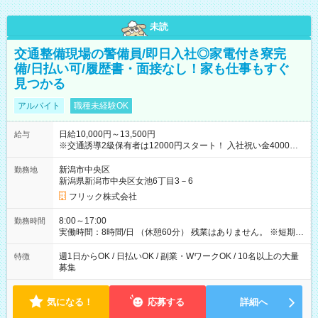
未読
交通整備現場の警備員/即日入社◎家電付き寮完
備/日払い可/履歴書・面接なし！家も仕事もすぐ
見つかる
アルバイト
職種未経験OK
日給10,000円～13,500円
給与
※交通誘導2級保有者は12000円スタート！ 入社祝い金4000円
【試用期間】試用期間なし
新潟市中央区
勤務地
新潟県新潟市中央区女池6丁目3－6
フリック株式会社
8:00～17:00
勤務時間
実働時間：8時間/日 （休憩60分） 残業はありません。 ※短期の
募集は行っておりません。予めご了承くださいませ。
週1日からOK / 日払いOK / 副業・WワークOK / 10名以上の大量
特徴
募集
気になる！
応募する
詳細へ