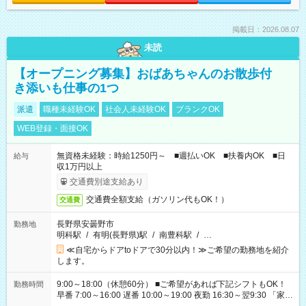
掲載日：2026.08.07
未読
【オープニング募集】おばあちゃんのお散歩付
き添いも仕事の1つ
派遣
職種未経験OK
社会人未経験OK
ブランクOK
WEB登録・面接OK
無資格未経験：時給1250円～ ■週払いOK ■扶養内OK ■日
給与
収1万円以上
交通費別途支給あり
交通費全額支給（ガソリン代もOK！）
交通費
長野県安曇野市
勤務地
明科駅
/
有明(長野県)駅
/
南豊科駅
/
…
≪自宅からドアtoドアで30分以内！≫ご希望の勤務地を紹介
します。
9:00～18:00（休憩60分） ■ご希望があれば下記シフトもOK！
勤務時間
早番 7:00～16:00 遅番 10:00～19:00 夜勤 16:30～翌9:30 「家族