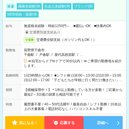
派遣
職種未経験OK
社会人未経験OK
ブランクOK
WEB登録・面接OK
無資格未経験：時給1250円～ ■週払いOK ■扶養内OK
給与
交通費別途支給あり
交通費全額支給（ガソリン代もOK！）
交通費
長野県千曲市
勤務地
千曲駅
/
戸倉駅
/
屋代高校前駅
/
…
≪自宅からドアtoドアで30分以内！≫ご希望の勤務地を紹介
します。
1日5時間からOK！ ■シフト例 (1)8:00～13:00 (2)10:00～15:00
勤務時間
(3)12:00～17:00 「子どもたちが学校に行く間だけ働きたい」
「余裕を持って夕飯の準備がしたい」 「午前中は働いて、午後
はプライベートの時間にしたい」 など、ご希望を教えてくださ
【積極採用中！】＊1年以上勤務している方が多数！ご応募から
期間
いね。 ※Wワーク希望の方へ 今ご覧のお仕事で希望する勤務時
最短2～3日後の就業も相談可能です！
間と、もう1つのお仕事の勤務時間。 合計で週40時間を超える
場合は応募できません。
履歴書不要
/
40～50代活躍中
/
服装自由
/
シフト勤務
/
10名以
特徴
上の大量募集
/
電話対応なし
/
パソコンスキル不要
気になる！
応募する
詳細へ