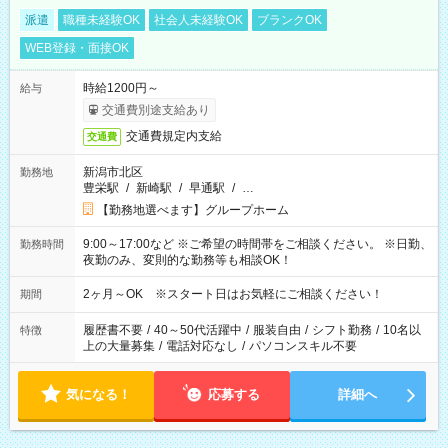
派遣
職種未経験OK
社会人未経験OK
ブランクOK
WEB登録・面接OK
時給1200円～
給与
交通費別途支給あり
交通費規定内支給
交通費
新潟市北区
勤務地
豊栄駅
/
新崎駅
/
早通駅
/
…
【勤務地選べます】グループホーム
9:00～17:00など ※ご希望の時間帯をご相談ください。 ※日勤、
勤務時間
夜勤のみ、変則的な勤務等も相談OK！
2ヶ月～OK ※スタート日はお気軽にご相談ください！
期間
履歴書不要
/
40～50代活躍中
/
服装自由
/
シフト勤務
/
10名以
特徴
上の大量募集
/
電話対応なし
/
パソコンスキル不要
気になる！
応募する
詳細へ