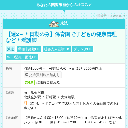
あなたの閲覧履歴からのオススメ
掲載日：2026.08.07
未読
【週2～＊日勤のみ】保育園で子どもの健康管理
など＊看護師
派遣
職種未経験OK
社会人未経験OK
ブランクOK
WEB登録・面接OK
時給1900円～ ■週払いOK ■日収1万5200円以上
給与
交通費別途支給あり
交通費全額支給
交通費
石川県金沢市
勤務地
北鉄金沢駅
/
野町駅
/
大河端駅
/
…
【自宅からドアtoドアで30分以内】お近くの保育園でのお仕
事です！
【日勤のみ】9:00～18:00（休憩60分） ■ご希望があればその他
勤務時間
シフトもOK！ （例）8:30～17:30 10:00～19:00 など
「家族とお休みを合わせたい」 「余裕を持って夕飯の準備がし