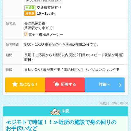
交通費別途支給あり
交通費支給有り
交通費
10～15万円
月収例
長野県茅野市
勤務地
茅野駅から車10分
電子・機械系メーカー
9:00～15:00 ※表記のうち実働5時間15分です。
勤務時間
長期【ご応募から1週間以内(最短2日目)のスピード就業が可能】
期間
即日～
日払いOK
/
履歴書不要
/
電話対応なし
/
パソコンスキル不要
特徴
気になる！
応募する
詳細へ
掲載日：2026.08.08
未読
≪ジモトで時短！！≫近所の施設で身の回りの
お手伝いなど