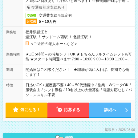
／週払い制度あり（月払いも選べます）※稼働開始時は手続き完
了次第のお支払いとなります。
交通費別途支給あり
交通費支給※規定有
交通費
5～10万円
月収例
福井県鯖江市
勤務地
鯖江駅
/
サンドーム西駅
/
北鯖江駅
/
…
＜ご近所の老人ホームなど＞
★1日5時間～の時短シフトOK ★もちろんフルタイムシフトも可
勤務時間
能 ★スタート時間選べます 7:00～16:00 9:00～18:00 11:00～
20:00 など 残業なし！ ※Wワークの場合、他のお仕事と合わせ
週40時間超の就業はご案内できません ※法令に基づき、週20時
開始日はご相談ください！ ★職場が気に入れば、長期でも働
期間
間以上勤務は社会保険への加入対象となります ※労働者派遣法
けます！
（日雇い派遣の原則禁止）により、短時間・短期間の就業はご
案内が難しい場合があります
日払いOK
/
履歴書不要
/
40～50代活躍中
/
副業・WワークOK
/
特徴
服装自由
/
シフト勤務
/
10名以上の大量募集
/
電話対応なし
/
パ
ソコンスキル不要
気になる！
応募する
詳細へ
掲載日：2026.08.06
未読