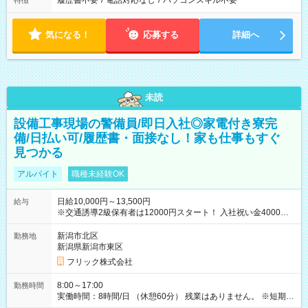
履歴書不要
/
電話対応なし
/
パソコンスキル不要
特徴
気になる！
応募する
詳細へ
未読
設備工事現場の警備員/即日入社◎家電付き寮完
備/日払い可/履歴書・面接なし！家も仕事もすぐ
見つかる
アルバイト
職種未経験OK
日給10,000円～13,500円
給与
※交通誘導2級保有者は12000円スタート！ 入社祝い金4000円
【試用期間】試用期間なし
新潟市北区
勤務地
新潟県新潟市東区
フリック株式会社
8:00～17:00
勤務時間
実働時間：8時間/日 （休憩60分） 残業はありません。 ※短期の
募集は行っておりません。予めご了承くださいませ。