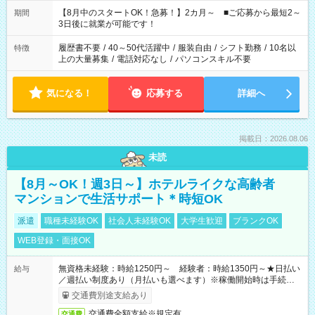
と休みを合わせたい」 「余裕を持って夕飯の準備がしたい」
「できれば残業はしたくない」 など、ご希望を教えてください
【8月中のスタートOK！急募！】2カ月～ ■ご応募から最短2～
期間
ね。 ※Wワーク希望の方へ 今ご覧のお仕事で希望する勤務時間
3日後に就業が可能です！
と、もう1つのお仕事の勤務時間。 合計で週40時間を超える場
合は応募できません。
履歴書不要
/
40～50代活躍中
/
服装自由
/
シフト勤務
/
10名以
特徴
上の大量募集
/
電話対応なし
/
パソコンスキル不要
気になる！
応募する
詳細へ
掲載日：2026.08.06
未読
【8月～OK！週3日～】ホテルライクな高齢者
マンションで生活サポート＊時短OK
派遣
職種未経験OK
社会人未経験OK
大学生歓迎
ブランクOK
WEB登録・面接OK
無資格未経験：時給1250円～ 経験者：時給1350円～★日払い
給与
／週払い制度あり（月払いも選べます）※稼働開始時は手続き完
了次第のお支払いとなります。
交通費別途支給あり
交通費全額支給※規定有
交通費