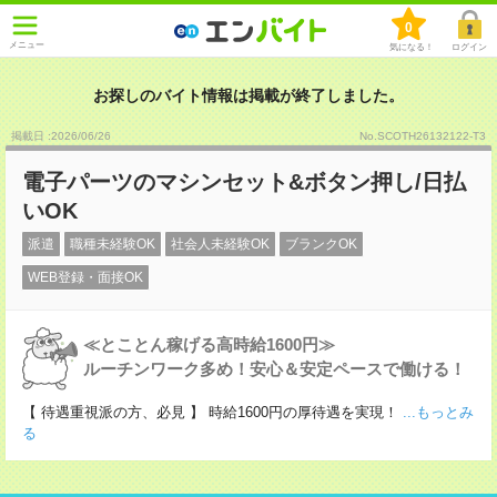
0
メニュー
気になる！
ログイン
お探しのバイト情報は掲載が終了しました。
掲載日 :2026
/
06
/
26
No.SCOTH26132122-T3
電子パーツのマシンセット&ボタン押し/日払
いOK
派遣
職種未経験OK
社会人未経験OK
ブランクOK
WEB登録・面接OK
≪とことん稼げる高時給1600円≫
ルーチンワーク多め！安心＆安定ペースで働ける！
【 待遇重視派の方、必見 】 時給1600円の厚待遇を実現！
...もっとみ
る