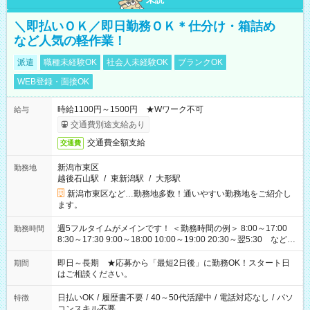
＼即払いＯＫ／即日勤務ＯＫ＊仕分け・箱詰め
など人気の軽作業！
派遣
職種未経験OK
社会人未経験OK
ブランクOK
WEB登録・面接OK
時給1100円～1500円 ★Wワーク不可
給与
交通費別途支給あり
交通費全額支給
交通費
新潟市東区
勤務地
越後石山駅
/
東新潟駅
/
大形駅
新潟市東区など…勤務地多数！通いやすい勤務地をご紹介し
ます。
週5フルタイムがメインです！ ＜勤務時間の例＞ 8:00～17:00
勤務時間
8:30～17:30 9:00～18:00 10:00～19:00 20:30～翌5:30 など ★
その他にも勤務時間多数！ 日勤のみ、残業なし、交替制など
ご希望を教えてください！
即日～長期 ★応募から「最短2日後」に勤務OK！スタート日
期間
はご相談ください。
日払いOK
/
履歴書不要
/
40～50代活躍中
/
電話対応なし
/
パソ
特徴
コンスキル不要