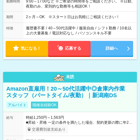
9:00～17:00など ※ご希望の時間帯をご相談ください。 ※日勤、
勤務時間
夜勤のみ、変則的な勤務等も相談OK！
2ヶ月～OK ※スタート日はお気軽にご相談ください！
期間
履歴書不要
/
40～50代活躍中
/
服装自由
/
シフト勤務
/
10名以
特徴
上の大量募集
/
電話対応なし
/
パソコンスキル不要
気になる！
応募する
詳細へ
未読
Amazon直雇用！20～50代活躍中◎倉庫内作業
スタッフ（パートタイム/夜勤）｜新潟南DS
アルバイト
職種未経験OK
時給1,250円～1,563円
給与
■昇給・昇格 一定の条件を満たした場合、契約更新の際に年2回
まで昇給の機会があります。 ■正社員登用制度あり ※月末締/翌
交通費別途支給あり
月25日支払い ※時間外手当、別途支給 ※深夜割増賃金 (22:00～
翌5:00までは時給が25%UPします) ☆給与前払い制度有！