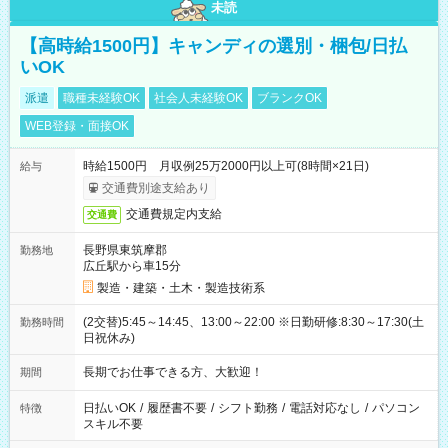
未読
【高時給1500円】キャンディの選別・梱包/日払
いOK
派遣
職種未経験OK
社会人未経験OK
ブランクOK
WEB登録・面接OK
時給1500円 月収例25万2000円以上可(8時間×21日)
給与
交通費別途支給あり
交通費規定内支給
交通費
長野県東筑摩郡
勤務地
広丘駅から車15分
製造・建築・土木・製造技術系
(2交替)5:45～14:45、13:00～22:00 ※日勤研修:8:30～17:30(土
勤務時間
日祝休み)
長期でお仕事できる方、大歓迎！
期間
日払いOK
/
履歴書不要
/
シフト勤務
/
電話対応なし
/
パソコン
特徴
スキル不要