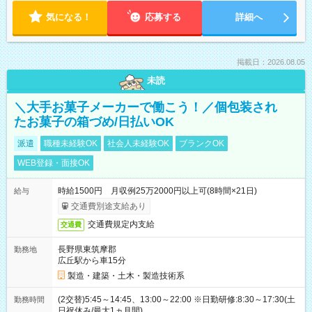
気になる！
応募する
詳細へ
掲載日：2026.08.05
未読
＼大手お菓子メーカーで働こう！／個包装され
たお菓子の箱づめ/日払いOK
派遣
職種未経験OK
社会人未経験OK
ブランクOK
WEB登録・面接OK
時給1500円 月収例25万2000円以上可(8時間×21日)
給与
交通費別途支給あり
交通費規定内支給
交通費
長野県東筑摩郡
勤務地
広丘駅から車15分
製造・建築・土木・製造技術系
(2交替)5:45～14:45、13:00～22:00 ※日勤研修:8:30～17:30(土
勤務時間
日祝休み/最大1ヵ月間)