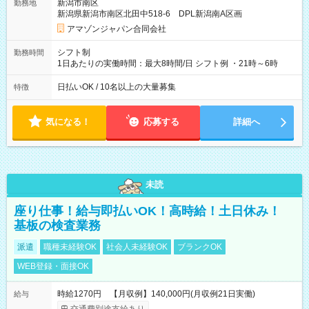
新潟市南区
勤務地
☆Amazon直雇用で安定して働けます！ 【試用期間】試用期間
新潟県新潟市南区北田中518-6 DPL新潟南A区画
あり 試用期間の長さ：1週間 雇用形態、給与は本採用時と同じ
です。
アマゾンジャパン合同会社
シフト制
勤務時間
1日あたりの実働時間：最大8時間/日 シフト例 ・21時～6時
日払いOK / 10名以上の大量募集
特徴
気になる！
応募する
詳細へ
未読
座り仕事！給与即払いOK！高時給！土日休み！
基板の検査業務
派遣
職種未経験OK
社会人未経験OK
ブランクOK
WEB登録・面接OK
時給1270円 【月収例】140,000円(月収例21日実働)
給与