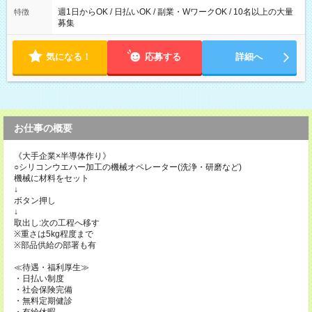
週1日からOK / 日払いOK / 副業・WワークOK / 10名以上の大量
特徴
募集
気になる！
応募する
詳細へ
お仕事の概要
《大手企業×半導体作り》
○シリコンウエハー加工の機械オペレーター(洗浄・研磨など)
機械に材料をセット
↓
ボタン押し
↓
取出し:次の工程へ移す
※重さは5kg程度まで
※部品供給の部署も有
≪待遇・福利厚生≫
・日払い制度
・社会保険完備
・無料定期健診