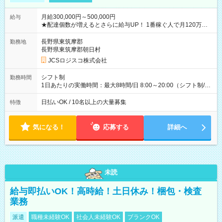
月給300,000円～500,000円
給与
★配達個数が増えるとさらに給与UP！ 1番稼ぐ人で月120万ほ
ど！ ・主要都市エリア 月収55万円／週5日稼働 月収65万~112
万円／週6日稼働 ・地方郊外エリア 月収40万円／週5日稼働 月
長野県東筑摩郡
勤務地
収40万円~50万円／週6日稼働 ＜モデルイメージ＞ ■月収50万
長野県東筑摩郡朝日村
円 (27歳男性/江東区在住)※元建築関係 1日150個配達×25日勤務
JCSロジスコ株式会社
(日休み) ■月収80万円(43歳男性/墨田区在住)※元営業 1日200個
配達×25日勤務(月休み) 【試用期間】試用期間なし
シフト制
勤務時間
1日あたりの実働時間：最大8時間/日 8:00～20:00（シフト制/実
働8時間） ※週5日勤務（場所次第では週4も有り） ※配達状況
によって時間外での勤務可能性有り ※案件により多少の前後あ
日払いOK / 10名以上の大量募集
特徴
り ※配達が完了次第、帰社OKです
気になる！
応募する
詳細へ
未読
給与即払いOK！高時給！土日休み！梱包・検査
業務
派遣
職種未経験OK
社会人未経験OK
ブランクOK