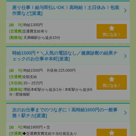
座り仕事！給与即払いOK！高時給！土日休み！包装
作業など[派遣]
[給 与]
時給1300円
[交通費]
交通費支給有り
気になる！
[勤務地]
天満橋駅から徒歩10分
時給1500円＊＼人気の電話なし／健康診断の結果チ
ェックのお仕事＠本町[派遣]
[給 与]
時給1500円 月収例 225,000円
[交通費]
全額支給
[月収例]
20～25万円
気になる！
[勤務地]
堺筋本町駅から徒歩1分
/
本町駅から徒歩6
分
/
肥後橋駅
次のお仕事までのつなぎに！高時給1600円の一般事
務！駅チカ[派遣]
[給 与]
時給1600円＋交
[交通費]
◆交通費実費支給※当社規定あり