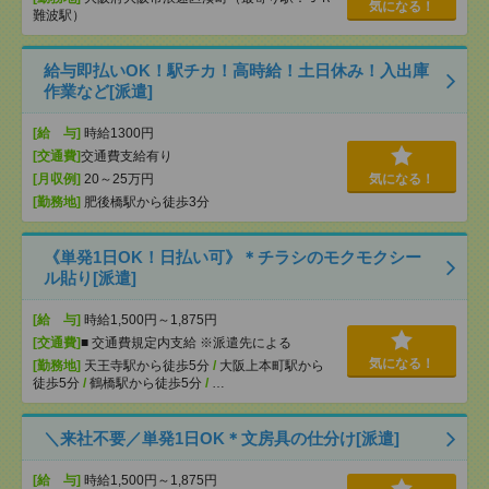
気になる！
難波駅）
給与即払いOK！駅チカ！高時給！土日休み！入出庫
作業など[派遣]
[給 与]
時給1300円
[交通費]
交通費支給有り
[月収例]
20～25万円
気になる！
[勤務地]
肥後橋駅から徒歩3分
《単発1日OK！日払い可》＊チラシのモクモクシー
ル貼り[派遣]
[給 与]
時給1,500円～1,875円
[交通費]
■ 交通費規定内支給 ※派遣先による
気になる！
[勤務地]
天王寺駅から徒歩5分
/
大阪上本町駅から
徒歩5分
/
鶴橋駅から徒歩5分
/
…
＼来社不要／単発1日OK＊文房具の仕分け[派遣]
[給 与]
時給1,500円～1,875円