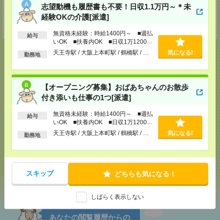
登録交通費
志望動機も履歴書も不要！日収1.1万円～＊未
経験OKの介護[派遣]
【面談付き電話登録】・【面談なしオンライン登録】どちらも来社不要で
す！
無資格未経験：時給1400円～ ■週払
給与
いOK ■扶養内OK ■日収1万1200円
以上
天王寺駅 / 大阪上本町駅 / 鶴橋駅 / …
気になる!
勤務地
応募ページへ
【オープニング募集】おばあちゃんのお散歩
付き添いも仕事の1つ[派遣]
気になる！
無資格未経験：時給1400円～ ■週払
給与
いOK ■扶養内OK ■日収1万1200円
以上
天王寺駅 / 大阪上本町駅 / 鶴橋駅 / …
気になる!
勤務地
メール
LINE
で送る
で送る
スキップ
どちらも気になる！
シェア
ツイート
ブックマーク
しばらく表示しない
あなたの閲覧履歴からの