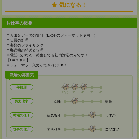
気になる！
お仕事の概要
＊入出金データの集計（Excelのフォーマット使用！）
＊伝票の処理
＊書類のファイリング
＊郵送物の発送＆管理
※電話は少なめ！発生しても社内対応のみです！
【OAスキル】
※フォーマット入力ができればOK！
職場の雰囲気
年齢層
20代
30
40
50
60
男女比率
女性
男性
職場の様子
活気あり
しずか
仕事の仕方
テキパキ
コツコツ