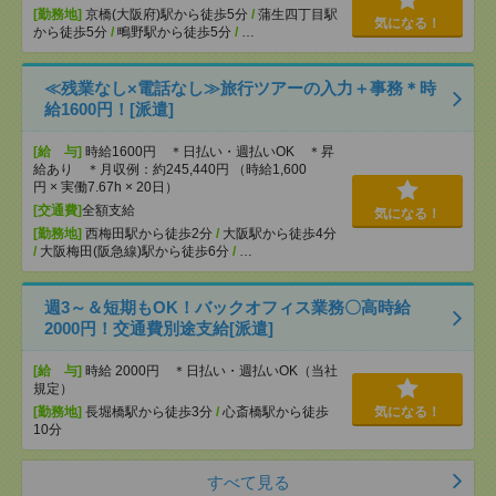
[勤務地]
京橋(大阪府)駅から徒歩5分
/
蒲生四丁目駅
気になる！
から徒歩5分
/
鴫野駅から徒歩5分
/
…
≪残業なし×電話なし≫旅行ツアーの入力＋事務＊時
給1600円！[派遣]
[給 与]
時給1600円 ＊日払い・週払いOK ＊昇
給あり ＊月収例：約245,440円 （時給1,600
円 × 実働7.67h × 20日）
[交通費]
全額支給
気になる！
[勤務地]
西梅田駅から徒歩2分
/
大阪駅から徒歩4分
/
大阪梅田(阪急線)駅から徒歩6分
/
…
週3～＆短期もOK！バックオフィス業務〇高時給
2000円！交通費別途支給[派遣]
[給 与]
時給 2000円 ＊日払い・週払いOK（当社
規定）
[勤務地]
長堀橋駅から徒歩3分
/
心斎橋駅から徒歩
気になる！
10分
すべて見る