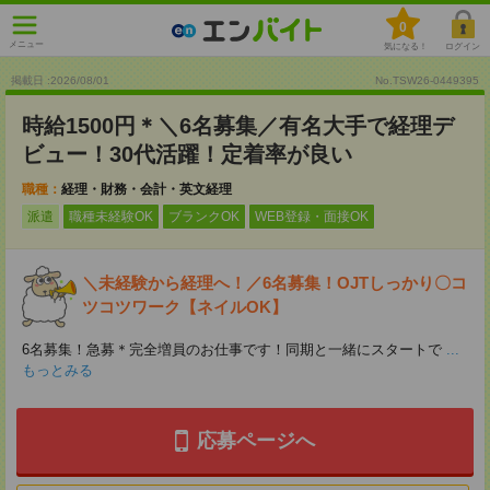
0
メニュー
気になる！
ログイン
掲載日 :2026
/
08
/
01
No.TSW26-0449395
時給1500円＊＼6名募集／有名大手で経理デ
ビュー！30代活躍！定着率が良い
職種：
経理・財務・会計・英文経理
派遣
職種未経験OK
ブランクOK
WEB登録・面接OK
＼未経験から経理へ！／6名募集！OJTしっかり〇コ
ツコツワーク【ネイルOK】
6名募集！急募＊完全増員のお仕事です！同期と一緒にスタートで
...
もっとみる
応募ページへ