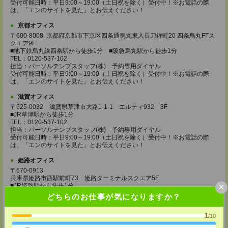
受付可能日時：平日9:00～19:00（土日祝を除く）受付中！※お電話の際
は、「エンのサイトを見た」とお伝えください！
京都オフィス
〒600-8008 京都府京都市下京区四条通烏丸東入長刀鉾町20 四条烏丸FTス
クエア9F
■地下鉄烏丸線四条駅から徒歩1分 ■阪急烏丸駅から徒歩1分
TEL：0120-537-102
担当：パーソルテンプスタッフ(株) 予約専用ダイヤル
受付可能日時：平日9:00～19:00（土日祝を除く）受付中！※お電話の際
は、「エンのサイトを見た」とお伝えください！
滋賀オフィス
〒525-0032 滋賀県草津市大路1-1-1 エルティ932 3F
■JR草津駅から徒歩1分
TEL：0120-537-102
担当：パーソルテンプスタッフ(株) 予約専用ダイヤル
受付可能日時：平日9:00～19:00（土日祝を除く）受付中！※お電話の際
は、「エンのサイトを見た」とお伝えください！
姫路オフィス
〒670-0913
兵庫県姫路市西駅前町73 姫路ターミナルスクエア5F
×
■JR姫路駅から徒歩1分
TEL：0120-537-102
どちらのお仕事が気になりますか？
担当：パーソルテンプスタッフ(株) 予約専用ダイヤル
受付可能日時：平日9:00～19:00（土日祝を除く）受付中！※お電話の際
1
/10
は、「エンのサイトを見た」とお伝えください！