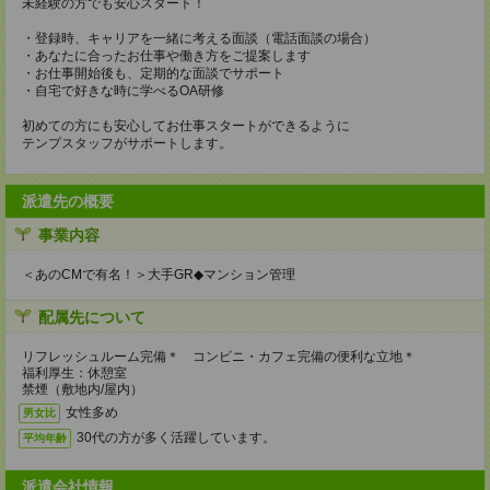
未経験の方でも安心スタート！
・登録時、キャリアを一緒に考える面談（電話面談の場合）
・あなたに合ったお仕事や働き方をご提案します
・お仕事開始後も、定期的な面談でサポート
・自宅で好きな時に学べるOA研修
初めての方にも安心してお仕事スタートができるように
テンプスタッフがサポートします。
派遣先の概要
事業内容
＜あのCMで有名！＞大手GR◆マンション管理
配属先について
リフレッシュルーム完備＊ コンビニ・カフェ完備の便利な立地＊
福利厚生：休憩室
禁煙（敷地内/屋内）
女性多め
男女比
30代の方が多く活躍しています。
平均年齢
派遣会社情報