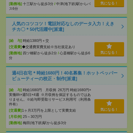
気になる！
[勤務地]
十三駅から徒歩3分
/
中津(地下鉄)駅からバ
ス6分
人気のコツコツ！電話対応なしのデータ入力！えき
チカ〇＊50代活躍中[派遣]
[給 与]
時給1380円＋交
[交通費]
◆交通費実費支給※当社規定あり
気になる！
[勤務地]
四ツ橋駅から徒歩2分
/
心斎橋駅から徒歩6
分
週4日在宅＊時給1680円！40名募集！ホットペッパー
ビューティーの校正・制作[派遣]
[給 与]
時給1680円 月収例 26万円 時給1680円×
実働8h×週5日×4週 ※月収例を保証するものではあ
りません。※給与即受取りサービス利用可（利用条
件有）
気になる！
[交通費]
1ヶ月3万円を上限として実費支給
[月収例]
25～30万円
[勤務地]
梅田(地下鉄)駅から徒歩3分