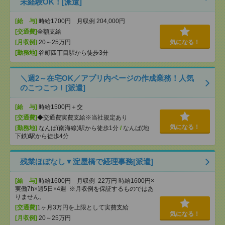
未経験OK！[派遣]
[給 与]
時給1700円 月収例 204,000円
[交通費]
全額支給
[月収例]
20～25万円
気になる！
[勤務地]
谷町四丁目駅から徒歩3分
＼週2～在宅OK／アプリ内ページの作成業務！人気
のこつこつ！[派遣]
[給 与]
時給1500円＋交
[交通費]
◆交通費実費支給※当社規定あり
気になる！
[勤務地]
なんば(南海線)駅から徒歩1分
/
なんば(地
下鉄)駅から徒歩4分
残業ほぼなし▼淀屋橋で経理事務[派遣]
[給 与]
時給1600円 月収例 22万円 時給1600円×
実働7h×週5日×4週 ※月収例を保証するものではあ
りません。
[交通費]
1ヶ月3万円を上限として実費支給
気になる！
[月収例]
20～25万円