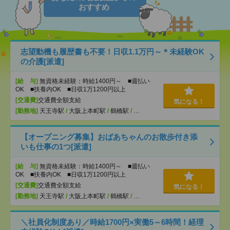
おすすめ
志望動機も履歴書も不要！日収1.1万円～＊未経験OK
の介護[派遣]
[給 与]
無資格未経験：時給1400円～ ■週払い
OK ■扶養内OK ■日収1万1200円以上
[交通費]
交通費全額支給
気になる！
[勤務地]
天王寺駅
/
大阪上本町駅
/
鶴橋駅
/
…
【オープニング募集】おばあちゃんのお散歩付き添
いも仕事の1つ[派遣]
[給 与]
無資格未経験：時給1400円～ ■週払い
OK ■扶養内OK ■日収1万1200円以上
[交通費]
交通費全額支給
気になる！
[勤務地]
天王寺駅
/
大阪上本町駅
/
鶴橋駅
/
…
＼社員化制度あり／時給1700円×実働5～6時間！経理