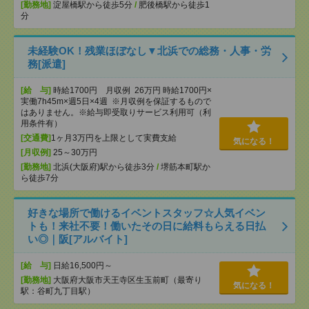
[勤務地]
淀屋橋駅から徒歩5分
/
肥後橋駅から徒歩1
分
未経験OK！残業ほぼなし▼北浜での総務・人事・労
務[派遣]
[給 与]
時給1700円 月収例 26万円 時給1700円×
実働7h45m×週5日×4週 ※月収例を保証するもので
はありません。※給与即受取りサービス利用可（利
用条件有）
[交通費]
1ヶ月3万円を上限として実費支給
気になる！
[月収例]
25～30万円
[勤務地]
北浜(大阪府)駅から徒歩3分
/
堺筋本町駅か
ら徒歩7分
好きな場所で働けるイベントスタッフ☆人気イベン
トも！来社不要！働いたその日に給料もらえる日払
い◎｜阪[アルバイト]
[給 与]
日給16,500円～
[勤務地]
大阪府大阪市天王寺区生玉前町（最寄り
気になる！
駅：谷町九丁目駅）