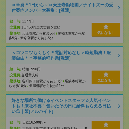
≪単発＊1日から～≫天王寺動物園／ナイトズーの受
付案内メンバー大募集！[派遣]
[給 与]
1177円
[交通費]
1日450円迄の実費を支給
気になる！
[勤務地]
天王寺駅から徒歩5分
/
動物園前駅から徒
歩5分
/
新今宮駅から徒歩5分
＜コツコツもくもく＊電話対応なし＞時短勤務！服
装自由＊＊事務的軽作業[派遣]
[給 与]
時給1550円
[交通費]
交通費支給
気になる！
[勤務地]
谷町四丁目駅から徒歩3分
/
堺筋本町駅か
ら徒歩10分
/
天満橋駅から徒歩11分
好きな場所で働けるイベントスタッフ☆人気イベン
トも！来社不要！働いたその日に給料もらえる日払
い◎｜阪[アルバイト]
[給 与]
日給16,500円～
[勤務地]
大阪府大阪市浪速区湊町（最寄り駅：ＪＲ