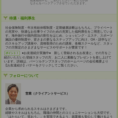
就業期間中も、ご安心ください！私たちがみ
なさんをバックアップさせていただきます。
待遇・福利厚生
社会保険制度・年次有給休暇制度・定期健康診断はもちろん、プライベート
の充実や、快適なお仕事ライフのための充実した福利厚生をご用意していま
す。海外旅行や国内宿泊の割引をはじめ、ショッピング・エステ、スポーツ
施設の優待制度や、皆さまの更なるステップアップに向け、OA・語学など
のスキルアップ講座や、資格取得のための講座、各種スクールなど、スタッ
フの方限定のさまざまなサービスやサポートが豊富です！
●お友達紹介実施中● 新しく登録されるお友達と、その方をご
ポイント！
紹介いただいた登録スタッフの方、お二人に素敵なプレゼントを差し上げて
います。詳細は、パーソルテンプスタッフのホームページの会社概要より
【お友達紹介】バナーをクリックしてご覧ください。
フォローについて
営業（クライアントサービス）
企業から求められるスキルはさまざまです。
経験やスキルはもちろん、職場の仲間とのコミュニケーションも大切です。
「はたらいて、笑おう。」を実現できるよう、就業後も安心して働けるよう