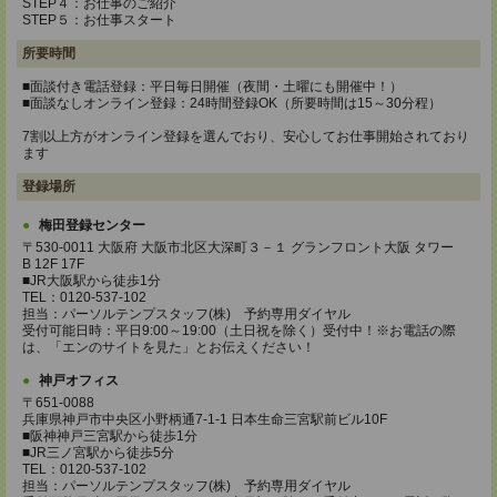
STEP４：お仕事のご紹介
STEP５：お仕事スタート
所要時間
■面談付き電話登録：平日毎日開催（夜間・土曜にも開催中！）
■面談なしオンライン登録：24時間登録OK（所要時間は15～30分程）
7割以上方がオンライン登録を選んでおり、安心してお仕事開始されており
ます
登録場所
梅田登録センター
〒530-0011 大阪府 大阪市北区大深町３－１ グランフロント大阪 タワー
B 12F 17F
■JR大阪駅から徒歩1分
TEL：0120-537-102
担当：パーソルテンプスタッフ(株) 予約専用ダイヤル
受付可能日時：平日9:00～19:00（土日祝を除く）受付中！※お電話の際
は、「エンのサイトを見た」とお伝えください！
神戸オフィス
〒651-0088
兵庫県神戸市中央区小野柄通7-1-1 日本生命三宮駅前ビル10F
■阪神神戸三宮駅から徒歩1分
■JR三ノ宮駅から徒歩5分
TEL：0120-537-102
担当：パーソルテンプスタッフ(株) 予約専用ダイヤル