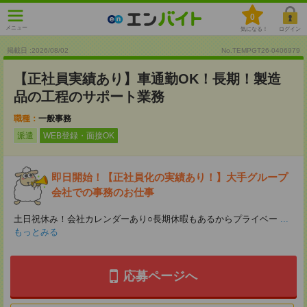
0
メニュー
気になる！
ログイン
掲載日 :2026
/
08
/
02
No.TEMPGT26-0406979
【正社員実績あり】車通勤OK！長期！製造
品の工程のサポート業務
職種：
一般事務
派遣
WEB登録・面接OK
即日開始！【正社員化の実績あり！】大手グループ
会社での事務のお仕事
土日祝休み！会社カレンダーあり○長期休暇もあるからプライベー
...
もっとみる
応募ページへ