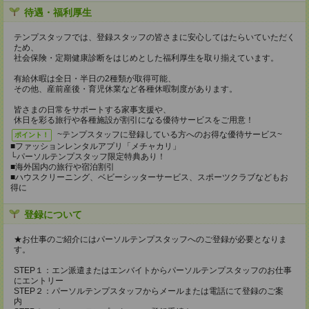
待遇・福利厚生
テンプスタッフでは、登録スタッフの皆さまに安心してはたらいていただく
ため、
社会保険・定期健康診断をはじめとした福利厚生を取り揃えています。
有給休暇は全日・半日の2種類が取得可能、
その他、産前産後・育児休業など各種休暇制度があります。
皆さまの日常をサポートする家事支援や、
休日を彩る旅行や各種施設が割引になる優待サービスをご用意！
~テンプスタッフに登録している方へのお得な優待サービス~
ポイント！
■ファッションレンタルアプリ「メチャカリ」
└パーソルテンプスタッフ限定特典あり！
■海外国内の旅行や宿泊割引
■ハウスクリーニング、ベビーシッターサービス、スポーツクラブなどもお
得に
登録について
★お仕事のご紹介にはパーソルテンプスタッフへのご登録が必要となりま
す。
STEP１：エン派遣またはエンバイトからパーソルテンプスタッフのお仕事
にエントリー
STEP２：パーソルテンプスタッフからメールまたは電話にて登録のご案
内