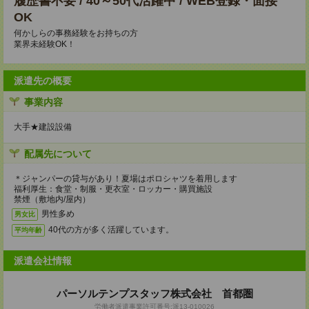
履歴書不要 / 40～50代活躍中 / WEB登録・面接
OK
何かしらの事務経験をお持ちの方
業界未経験OK！
派遣先の概要
事業内容
大手★建設設備
配属先について
＊ジャンパーの貸与があり！夏場はポロシャツを着用します
福利厚生：食堂・制服・更衣室・ロッカー・購買施設
禁煙（敷地内/屋内）
男性多め
男女比
40代の方が多く活躍しています。
平均年齢
派遣会社情報
パーソルテンプスタッフ株式会社 首都圏
労働者派遣事業許可番号:派13-010026