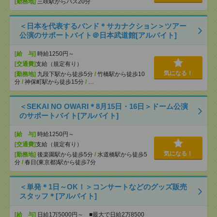
[勤務地]
三咲駅からバス20分
＜日本を代表するバンド＊サカナクション＞ツアー
公演のサポートバイト＠日本武道館[アルバイト]
[給 与]
時給1250円～
[交通費]
支給（規定有り）
気になる！
[勤務地]
九段下駅から徒歩5分
/
竹橋駅から徒歩10
分
/
神保町駅から徒歩15分
/
…
＜SEKAI NO OWARI＊8月15日・16日＞ドーム公演
のサポートバイト[アルバイト]
[給 与]
時給1250円～
[交通費]
支給（規定有り）
気になる！
[勤務地]
後楽園駅から徒歩5分
/
水道橋駅から徒歩5
分
/
春日(東京都)駅から徒歩7分
＜単発＊1日～OK！＞コンサートなどのグッズ販売
スタッフ＊[アルバイト]
[給 与]
日給1万5000円～ ■最大で日給2万8500