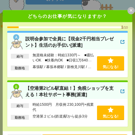
×
どちらのお仕事が気になりますか？
説明会参加で全員に【現金2千円相当プレゼント】生
1
/10
活のお手伝い[派遣]
説明会参加で全員に【現金2千円相当プレゼ
[給 与]
無資格未経験：時給1330円～ ■週払い
ント】生活のお手伝い[派遣]
OK ■扶養内OK ■日収1万640円以上
[交通費]
交通費全額支給
気になる！
無資格未経験：時給1330円～ ■週払
給与
[勤務地]
幕張駅
/
幕張本郷駅
/
新検見川駅
/
…
いOK ■扶養内OK ■日収1万640円
以上
幕張駅 / 幕張本郷駅 / 新検見川駅 / …
気になる!
勤務地
【空港第2ビル駅直結！】免税ショップを支える！本
社サポート事務[派遣]
【空港第2ビル駅直結！】免税ショップを支
[給 与]
時給1500円 月収例 230,100円+残業代
える！本社サポート事務[派遣]
[交通費]
全額支給
時給1500円 月収例 230,100円+残業
[月収例]
20～25万円
気になる！
給与
代
[勤務地]
空港第２ビル(鉄道)駅から徒歩3分
空港第２ビル(鉄道)駅から徒歩3分
気になる!
勤務地
＼高時給1750円／電話は社内のみ！コツコツ業務！
海浜幕張駅[派遣]