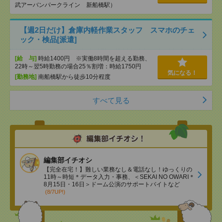
武アーバンパークライン 新船橋駅）
【週2日だけ】倉庫内軽作業スタッフ スマホのチェ
ック・検品[派遣]
[給 与]
時給1400円 ※実働8時間を超える勤務、
22時～翌5時勤務の場合25％割増：時給1750円
気になる！
[勤務地]
南船橋駅から徒歩10分程度
すべて見る
編集部イチオシ
【完全在宅！】難しい業務なし＆電話なし！ゆっくりの
11時～時短＊データ入力・事務、＜SEKAI NO OWARI＊
8月15日・16日＞ドーム公演のサポートバイトなど
(8/7UP!)