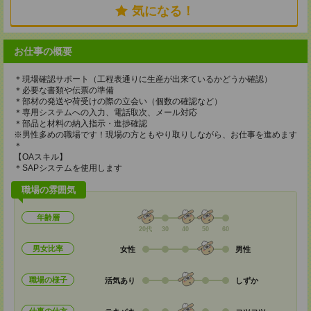
気になる！
お仕事の概要
＊現場確認サポート（工程表通りに生産が出来ているかどうか確認）
＊必要な書類や伝票の準備
＊部材の発送や荷受けの際の立会い（個数の確認など）
＊専用システムへの入力、電話取次、メール対応
＊部品と材料の納入指示・進捗確認
※男性多めの職場です！現場の方ともやり取りしながら、お仕事を進めます
＊
【OAスキル】
＊SAPシステムを使用します
職場の雰囲気
年齢層
20代
30
40
50
60
男女比率
女性
男性
職場の様子
活気あり
しずか