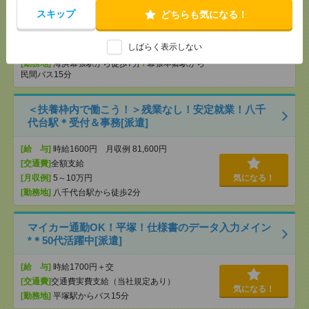
スキップ
どちらも気になる！
[給 与]
時給1750円 月収例 280,000円
[交通費]
全額支給
しばらく表示しない
[月収例]
25～30万円
気になる！
[勤務地]
海浜幕張駅から徒歩7分
/
幕張本郷駅から
民間バス15分
＜扶養枠内で働こう！＞残業なし！安定就業！八千
代台駅＊受付＆事務[派遣]
[給 与]
時給1600円 月収例 81,600円
[交通費]
全額支給
[月収例]
5～10万円
気になる！
[勤務地]
八千代台駅から徒歩2分
マイカー通勤OK！平塚！仕様書のデータ入力メイン
*＊50代活躍中[派遣]
[給 与]
時給1700円＋交
[交通費]
交通費実費支給（当社規定あり）
気になる！
[勤務地]
平塚駅からバス15分