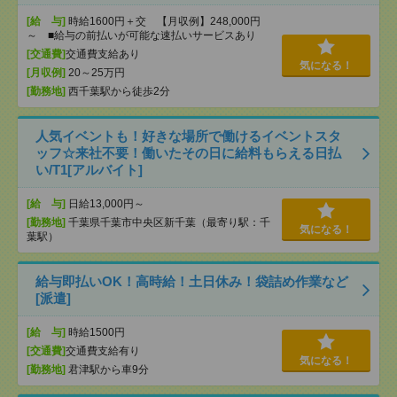
[給 与]
時給1600円＋交 【月収例】248,000円
～ ■給与の前払いが可能な速払いサービスあり
[交通費]
交通費支給あり
気になる！
[月収例]
20～25万円
[勤務地]
西千葉駅から徒歩2分
人気イベントも！好きな場所で働けるイベントスタ
ッフ☆来社不要！働いたその日に給料もらえる日払
い/T1[アルバイト]
[給 与]
日給13,000円～
[勤務地]
千葉県千葉市中央区新千葉（最寄り駅：千
気になる！
葉駅）
給与即払いOK！高時給！土日休み！袋詰め作業など
[派遣]
[給 与]
時給1500円
[交通費]
交通費支給有り
気になる！
[勤務地]
君津駅から車9分