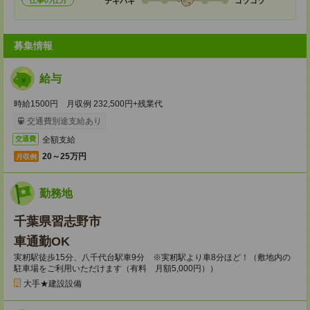
仕事の仕方
テキパキ
コツコツ
募集情報
給与
時給1500円 月収例 232,500円+残業代
交通費別途支給あり
全額支給
交通費
20～25万円
月収例
勤務地
千葉県習志野市
車通勤OK
実籾駅徒歩15分、八千代台駅車9分 ※実籾駅より車8分ほど！（敷地内の
駐車場をご利用いただけます（有料 月額5,000円））
大手★建設設備