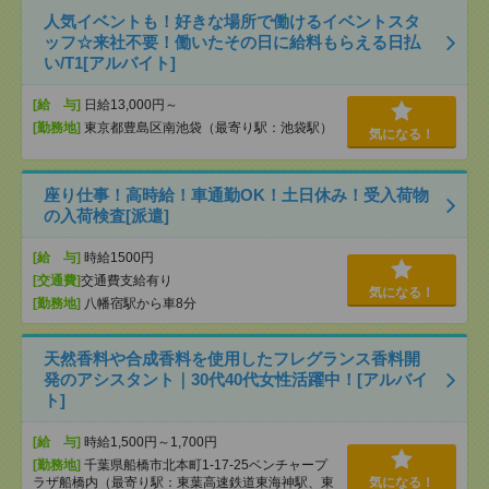
人気イベントも！好きな場所で働けるイベントスタ
ッフ☆来社不要！働いたその日に給料もらえる日払
い/T1[アルバイト]
[給 与]
日給13,000円～
[勤務地]
東京都豊島区南池袋（最寄り駅：池袋駅）
気になる！
座り仕事！高時給！車通勤OK！土日休み！受入荷物
の入荷検査[派遣]
[給 与]
時給1500円
[交通費]
交通費支給有り
気になる！
[勤務地]
八幡宿駅から車8分
天然香料や合成香料を使用したフレグランス香料開
発のアシスタント｜30代40代女性活躍中！[アルバイ
ト]
[給 与]
時給1,500円～1,700円
[勤務地]
千葉県船橋市北本町1-17-25ベンチャープ
ラザ船橋内（最寄り駅：東葉高速鉄道東海神駅、東
気になる！