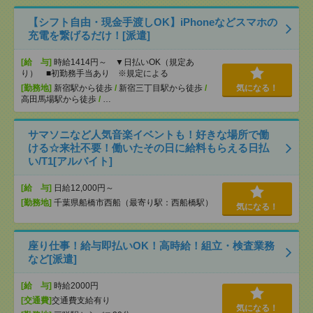
【シフト自由・現金手渡しOK】iPhoneなどスマホの
充電を繋げるだけ！[派遣]
[給 与]
時給1414円～ ▼日払いOK（規定あ
り） ■初勤務手当あり ※規定による
[勤務地]
新宿駅から徒歩
/
新宿三丁目駅から徒歩
/
気になる！
高田馬場駅から徒歩
/
…
サマソニなど人気音楽イベントも！好きな場所で働
ける☆来社不要！働いたその日に給料もらえる日払
い/T1[アルバイト]
[給 与]
日給12,000円～
[勤務地]
千葉県船橋市西船（最寄り駅：西船橋駅）
気になる！
座り仕事！給与即払いOK！高時給！組立・検査業務
など[派遣]
[給 与]
時給2000円
[交通費]
交通費支給有り
気になる！