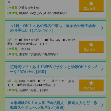
円！
[交通費]
交通費規定支給
気になる！
[勤務地]
横浜駅
/
みなとみらい駅
/
西横浜駅
/
…
＜1日～OK！＞あの有名企業も！展示会や株主総会
のお手伝い！[アルバイト]
[給 与]
■日給16,840円～ ■日払いOK ■実働3時
間5,120円のお仕事あります！
[交通費]
一部支給
気になる！
[勤務地]
東京駅
/
水道橋駅
/
有楽町駅
/
…
短時間シフトあり！WEBでサクッと登録OK＊クッキ
ーなどの仕分け[派遣]
[給 与]
時給1500円 ■日払い・週払いOK！(規定
あり) ■現金日払いもOK(規定あり)
気になる！
[勤務地]
新宿駅
/
新宿三丁目駅
≪未経験OK！≫大学で物品購入・伝票入力など・教
職員スケジュール管理など[派遣]