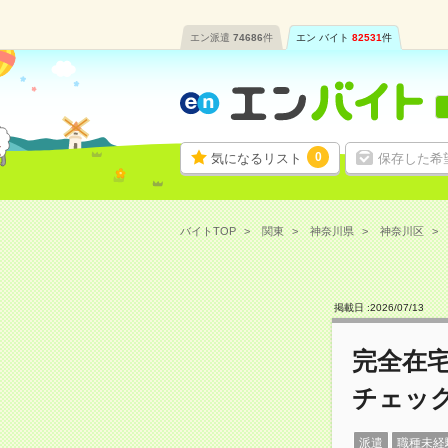
エン派遣
74686
件
エン バイト
82531
件
0
気になるリスト
保存した希
バイトTOP
関東
神奈川県
神奈川区
掲載日 :
2026
/
07
/
13
完全在宅
チェッ
派遣
職種未経