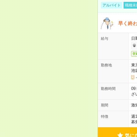
アルバイト
職種未
早く終
日
給与
交
東
勤務地
池
09
勤務時間
ざ
激
期間
週
特徴
募
気に