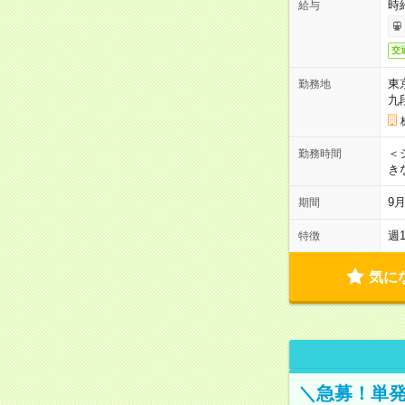
時
給与
交
東
勤務地
九
＜シ
勤務時間
き
9
期間
週
特徴
気に
＼急募！単発