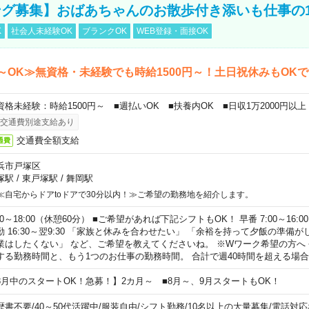
グ募集】おばあちゃんのお散歩付き添いも仕事の
K
社会人未経験OK
ブランクOK
WEB登録・面接OK
～OK≫無資格・未経験でも時給1500円～！土日祝休みもOK
資格未経験：時給1500円～ ■週払いOK ■扶養内OK ■日収1万2000円以上
交通費別途支給あり
交通費全額支給
通費
浜市戸塚区
塚駅
/
東戸塚駅
/
舞岡駅
≪自宅からドアtoドアで30分以内！≫ご希望の勤務地を紹介します。
00～18:00（休憩60分） ■ご希望があれば下記シフトもOK！ 早番 7:00～16:00 遅
勤 16:30～翌9:30 「家族と休みを合わせたい」 「余裕を持って夕飯の準備
業はしたくない」 など、ご希望を教えてくださいね。 ※Wワーク希望の方へ
する勤務時間と、もう1つのお仕事の勤務時間。 合計で週40時間を超える場
8月中のスタートOK！急募！】2カ月～ ■8月～、9月スタートもOK！
歴書不要
/
40～50代活躍中
/
服装自由
/
シフト勤務
/
10名以上の大量募集
/
電話対応