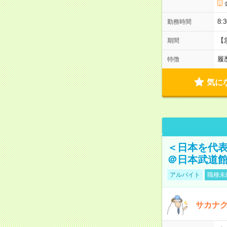
8:
勤務時間
【
期間
履
特徴
気に
＜日本を代
＠日本武道
アルバイト
職種未
サカナク