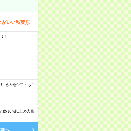
スがいい秋葉原
あり！
時間～OK！ その他シフトもご
勤務
/
10名以上の大量
細へ