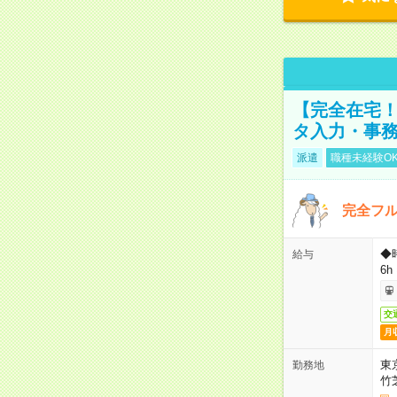
【完全在宅！
タ入力・事
派遣
職種未経験O
完全フ
◆
給与
6h
交
月
東
勤務地
竹