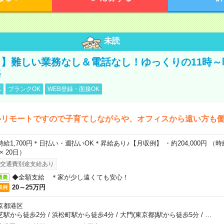
未読
】難しい業務なし＆電話なし！ゆっくりの11時～
務
K
ブランクOK
WEB登録・面接OK
ルリモートですので子育てしながらや、オフィスから遠い方も
時給1,700円＊日払い・週払いOK＊昇給あり♪【月収例】 ・約204,000円 （時給1
 × 20日）
交通費別途支給あり
◆全額支給 ＊家が少し遠くても安心！
通費
20～25万円
収例
京都港区
芝駅から徒歩2分
/
浜松町駅から徒歩4分
/
大門(東京都)駅から徒歩5分
/
…