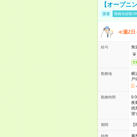
【オープニン
派遣
職種未経験O
≪週2日
無
給与
交
横
勤務地
戸
9:
勤務時間
夜
残
望
【
期間
履
特徴