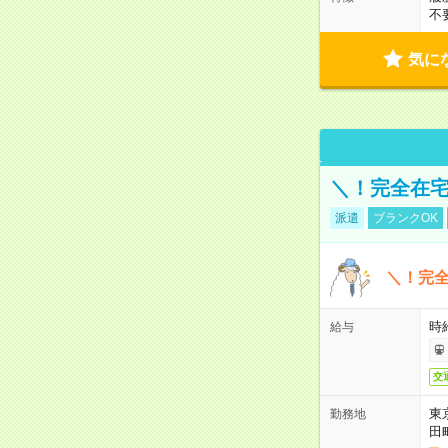
不
気に
＼！完全在宅
派遣
ブランクOK
＼！完全
時
給与
交
東
勤務地
田