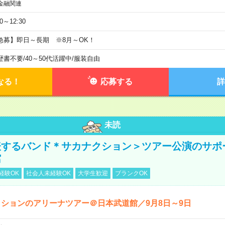
金融関連
30～12:30
急募】即日～長期 ※8月～OK！
歴書不要
/
40～50代活躍中
/
服装自由
なる！
応募する
詳
未読
表するバンド＊サカナクション＞ツアー公演のサポ
館
経験OK
社会人未経験OK
大学生歓迎
ブランクOK
ションのアリーナツアー＠日本武道館／9月8日～9日