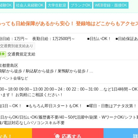
経験OK
社会人未経験OK
大学生歓迎
ブランクOK
WEB登録・面接OK
わっても日給保障があるから安心！ 登録地はどこからもアクセ
勤日給：1万円～ 夜勤日給：1万2500円～ ■日払いOK！ ■日給保証
交通費別途支給あり
交通費規定支給
通費
京都豊島区
袋駅から徒歩
/
駒込駅から徒歩
/
巣鴨駅から徒歩
/
…
イベント会場など
:00～18:00 09:00～13:00 20:00～24：00 22：00～31:00 …など1日4
います！ お気軽にご相談ください！
短1日～OK！ ■もちろん即日スタートもOK！ ■曜日・日数はアナタ次第！
1日からOK
/
日払いOK
/
履歴書不要
/
40～50代活躍中
/
副業・WワークOK
/
シフト
集
/
電話対応なし
/
パソコンスキル不要
なる！
応募する
詳