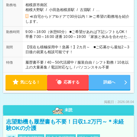
相模原市南区
勤務地
相模大野駅
/
小田急相模原駅
/
古淵駅
/
…
≪自宅からドアtoドアで30分以内！≫ご希望の勤務地を紹介
します。
9:00～18:00（休憩60分） ■ご希望があれば下記シフトもOK！
勤務時間
早番 7:00～16:00 遅番 10:00～19:00 「家族と休みを合わせた
い」 「余裕を持って夕飯の準備がしたい」 「できれば残業はし
たくない」 など、ご希望を教えてくださいね。 ※Wワーク希望
【現在も積極採用中！急募！】2カ月～ ■ご応募から最短2～3
期間
の方へ 今ご覧のお仕事で希望する勤務時間と、もう1つのお仕事
日後の就業も相談可能です！
の勤務時間。 合計で週40時間を超える場合は応募できません。
履歴書不要
/
40～50代活躍中
/
服装自由
/
シフト勤務
/
10名以
特徴
上の大量募集
/
電話対応なし
/
パソコンスキル不要
気になる！
応募する
詳細へ
掲載日：2026.08.04
未読
志望動機も履歴書も不要！日収1.2万円～＊未経
験OKの介護