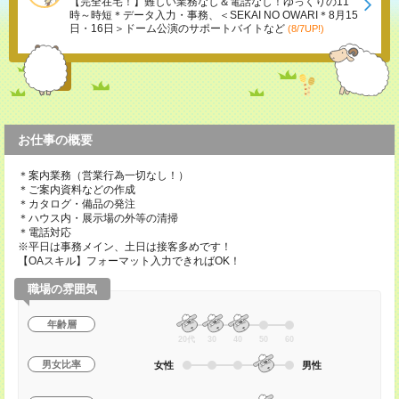
【完全在宅！】難しい業務なし＆電話なし！ゆっくりの11
時～時短＊データ入力・事務、＜SEKAI NO OWARI＊8月15
日・16日＞ドーム公演のサポートバイトなど
(8/7UP!)
お仕事の概要
＊案内業務（営業行為一切なし！）
＊ご案内資料などの作成
＊カタログ・備品の発注
＊ハウス内・展示場の外等の清掃
＊電話対応
※平日は事務メイン、土日は接客多めです！
【OAスキル】フォーマット入力できればOK！
職場の雰囲気
年齢層
20代
30
40
50
60
男女比率
女性
男性