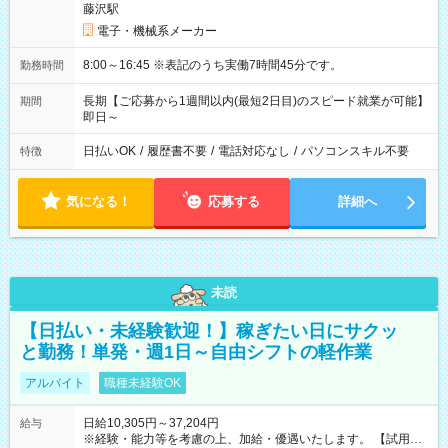
藤沢駅
電子・機械系メーカー
8:00～16:45 ※表記のうち実働7時間45分です。
勤務時間
長期【ご応募から1週間以内(最短2日目)のスピード就業が可能】
期間
即日～
日払いOK
/
履歴書不要
/
電話対応なし
/
パソコンスキル不要
特徴
気になる！
応募する
詳細へ
未読
【日払い・未経験歓迎！】稼ぎたい日にサクッ
と勤務！単発・週1日～自由シフトの軽作業
アルバイト
職種未経験OK
日給10,305円～37,204円
給与
※経験・能力等を考慮の上、加給・優遇いたします。 【試用期