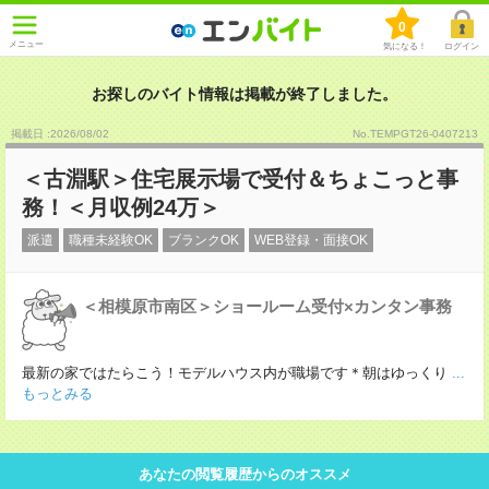
0
メニュー
気になる！
ログイン
お探しのバイト情報は掲載が終了しました。
掲載日 :2026
/
08
/
02
No.TEMPGT26-0407213
＜古淵駅＞住宅展示場で受付＆ちょこっと事
務！＜月収例24万＞
派遣
職種未経験OK
ブランクOK
WEB登録・面接OK
＜相模原市南区＞ショールーム受付×カンタン事務
最新の家ではたらこう！モデルハウス内が職場です＊朝はゆっくり
...
もっとみる
あなたの閲覧履歴からのオススメ