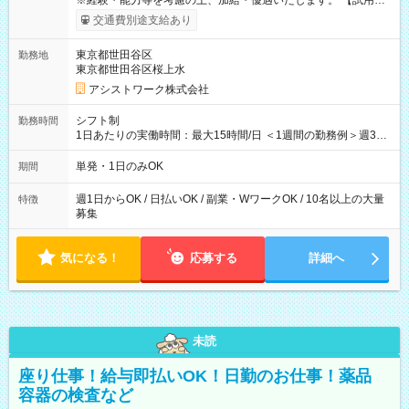
※経験・能力等を考慮の上、加給・優遇いたします。 【試用期
間】試用期間なし
交通費別途支給あり
東京都世田谷区
勤務地
東京都世田谷区桜上水
アシストワーク株式会社
シフト制
勤務時間
1日あたりの実働時間：最大15時間/日 ＜1週間の勤務例＞週3回
勤務 勤務：月・水・金 休み：火・木・土・日 好きな時にお仕事
可能です！ ※1日あたりの最大実働時間は日勤、夜勤共に勤務し
単発・1日のみOK
期間
た時間になります。
週1日からOK / 日払いOK / 副業・WワークOK / 10名以上の大量
特徴
募集
気になる！
応募する
詳細へ
未読
座り仕事！給与即払いOK！日勤のお仕事！薬品
容器の検査など