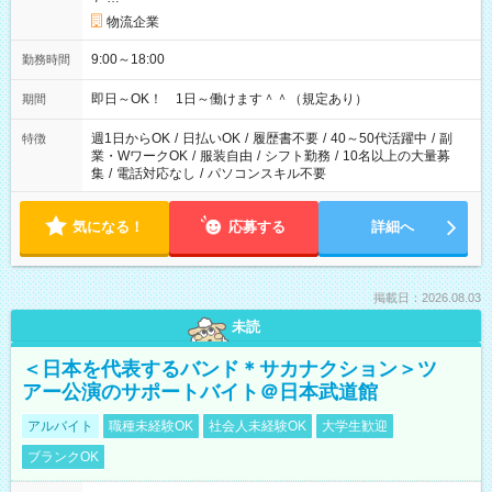
物流企業
9:00～18:00
勤務時間
即日～OK！ 1日～働けます＾＾（規定あり）
期間
週1日からOK
/
日払いOK
/
履歴書不要
/
40～50代活躍中
/
副
特徴
業・WワークOK
/
服装自由
/
シフト勤務
/
10名以上の大量募
集
/
電話対応なし
/
パソコンスキル不要
気になる！
応募する
詳細へ
掲載日：2026.08.03
未読
＜日本を代表するバンド＊サカナクション＞ツ
アー公演のサポートバイト＠日本武道館
アルバイト
職種未経験OK
社会人未経験OK
大学生歓迎
ブランクOK