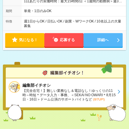
1日あたりの実働時間：最大15時間/日 ＜1週間の勤務例＞週3回
勤務 勤務：月・水・金 休み：火・木・土・日 好きな時にお仕事
可能です！ ※1日あたりの最大実働時間は日勤、夜勤共に勤務し
単発・1日のみOK
期間
た時間になります。
週1日からOK / 日払いOK / 副業・WワークOK / 10名以上の大量
特徴
募集
気になる！
応募する
詳細へ
編集部イチオシ
【完全在宅！】難しい業務なし＆電話なし！ゆっくりの11
時～時短＊データ入力・事務、＜SEKAI NO OWARI＊8月15
日・16日＞ドーム公演のサポートバイトなど
(8/7UP!)