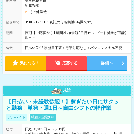
埼玉県越谷市
勤務地
新越谷駅
その他製造
8:00～17:00 ※表記のうち実働8時間です。
勤務時間
長期【ご応募から1週間以内(最短2日目)のスピード就業が可能】
期間
即日～
日払いOK
/
履歴書不要
/
電話対応なし
/
パソコンスキル不要
特徴
気になる！
応募する
詳細へ
未読
【日払い・未経験歓迎！】稼ぎたい日にサクッ
と勤務！単発・週1日～自由シフトの軽作業
アルバイト
職種未経験OK
日給10,305円～37,204円
給与