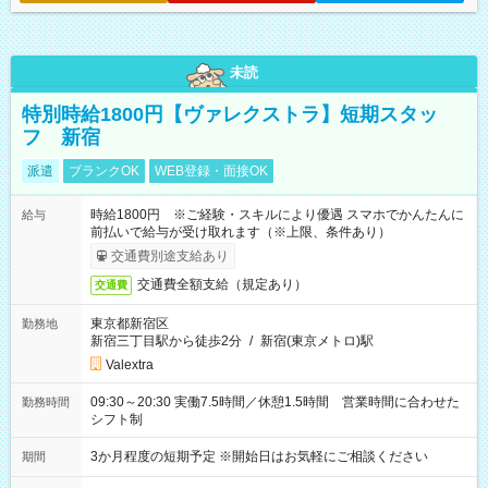
未読
特別時給1800円【ヴァレクストラ】短期スタッ
フ 新宿
派遣
ブランクOK
WEB登録・面接OK
時給1800円 ※ご経験・スキルにより優遇 スマホでかんたんに
給与
前払いで給与が受け取れます（※上限、条件あり）
交通費別途支給あり
交通費全額支給（規定あり）
交通費
東京都新宿区
勤務地
新宿三丁目駅から徒歩2分
/
新宿(東京メトロ)駅
Valextra
09:30～20:30 実働7.5時間／休憩1.5時間 営業時間に合わせた
勤務時間
シフト制
3か月程度の短期予定 ※開始日はお気軽にご相談ください
期間