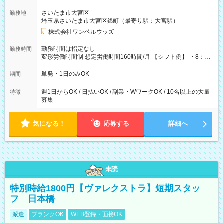
用期間なし
さいたま市大宮区
勤務地
埼玉県さいたま市大宮区錦町（最寄り駅：大宮駅）
株式会社ワンベルウッズ
勤務時間は指定なし
勤務時間
変形労働時間制 想定労働時間160時間/月 【シフト例】 ・8：00
～21：00
単発・1日のみOK
期間
週1日からOK / 日払いOK / 副業・WワークOK / 10名以上の大量
特徴
募集
気になる！
応募する
詳細へ
未読
特別時給1800円【ヴァレクストラ】短期スタッ
フ 日本橋
派遣
ブランクOK
WEB登録・面接OK