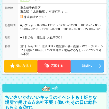
東京都千代田区
勤務地
東京駅
/
水道橋駅
/
有楽町駅
/
…
株式会社マッシュ
■シフト例 ・07:00～19:30 ・09:00～12:00 ・10:00～17:00 ・
勤務時間
18:00～23:00 ・19:00～07:00 ・20:00～09:00 ・22:00～06:00
etc ★最短で3時間で5,120円のお仕事から 15時間で2万円近く稼
げるお仕事も！ ご希望のお時間に合わせてご紹介！ ※シフトは
■１日のみ・1回だけお仕事OK！
期間
現場によって異なります。 ※勿論、休憩時間はあるのでご安心
ください！
週1日からOK
/
日払いOK
/
履歴書不要
/
副業・WワークOK
/
シ
特徴
フト勤務
/
10名以上の大量募集
/
電話対応なし
/
パソコンスキ
ル不要
気になる！
応募する
詳細へ
未読
ちいさいかわいいキャラのイベントも！好きな
場所で働ける☆来社不要！働いたその日に給料
もらえる◎/T1