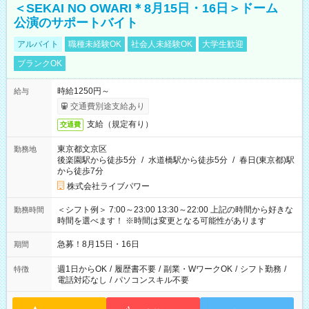
＜SEKAI NO OWARI＊8月15日・16日＞ドーム
公演のサポートバイト
アルバイト
職種未経験OK
社会人未経験OK
大学生歓迎
ブランクOK
時給1250円～
給与
交通費別途支給あり
支給（規定有り）
交通費
東京都文京区
勤務地
後楽園駅から徒歩5分
/
水道橋駅から徒歩5分
/
春日(東京都)駅
から徒歩7分
株式会社ライブパワー
＜シフト例＞ 7:00～23:00 13:30～22:00 上記の時間から好きな
勤務時間
時間を選べます！ ※時間は変更となる可能性があります
急募！8月15日・16日
期間
週1日からOK
/
履歴書不要
/
副業・WワークOK
/
シフト勤務
/
特徴
電話対応なし
/
パソコンスキル不要