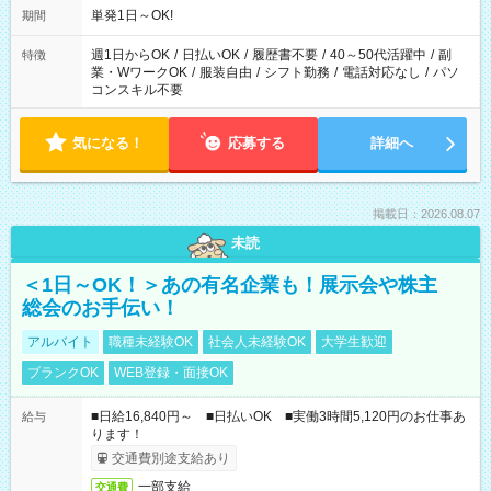
単発1日～OK!
期間
週1日からOK
/
日払いOK
/
履歴書不要
/
40～50代活躍中
/
副
特徴
業・WワークOK
/
服装自由
/
シフト勤務
/
電話対応なし
/
パソ
コンスキル不要
気になる！
応募する
詳細へ
掲載日：2026.08.07
未読
＜1日～OK！＞あの有名企業も！展示会や株主
総会のお手伝い！
アルバイト
職種未経験OK
社会人未経験OK
大学生歓迎
ブランクOK
WEB登録・面接OK
■日給16,840円～ ■日払いOK ■実働3時間5,120円のお仕事あ
給与
ります！
交通費別途支給あり
一部支給
交通費