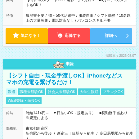
【8月中のスタートOK！急募！】2カ月～ ■8月～、9月スター
期間
ね。 ※Wワーク希望の方へ 今ご覧のお仕事で希望する勤務時間
トもOK！
と、もう1つのお仕事の勤務時間。 合計で週40時間を超える場
合は応募できません。
履歴書不要
/
40～50代活躍中
/
服装自由
/
シフト勤務
/
10名以
特徴
上の大量募集
/
電話対応なし
/
パソコンスキル不要
気になる！
応募する
詳細へ
掲載日：2026.08.07
未読
【シフト自由・現金手渡しOK】iPhoneなどス
マホの充電を繋げるだけ！
派遣
職種未経験OK
社会人未経験OK
大学生歓迎
ブランクOK
WEB登録・面接OK
時給1414円～ ▼日払いOK（規定あり） ■初勤務手当あり
給与
※規定による
東京都新宿区
勤務地
新宿駅から徒歩
/
新宿三丁目駅から徒歩
/
高田馬場駅から徒歩
/
…