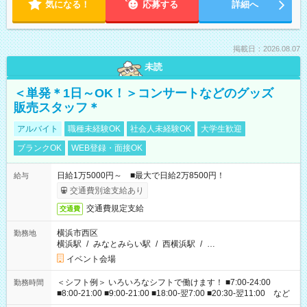
気になる！
応募する
詳細へ
掲載日：2026.08.07
未読
＜単発＊1日～OK！＞コンサートなどのグッズ
販売スタッフ＊
アルバイト
職種未経験OK
社会人未経験OK
大学生歓迎
ブランクOK
WEB登録・面接OK
日給1万5000円～ ■最大で日給2万8500円！
給与
交通費別途支給あり
交通費規定支給
交通費
横浜市西区
勤務地
横浜駅
/
みなとみらい駅
/
西横浜駅
/
…
イベント会場
＜シフト例＞ いろいろなシフトで働けます！ ■7:00-24:00
勤務時間
■8:00-21:00 ■9:00-21:00 ■18:00-翌7:00 ■20:30-翌11:00 など