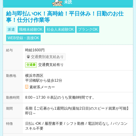
未読
給与即払いOK！高時給！平日休み！日勤のお仕
事！仕分け作業等
派遣
職種未経験OK
社会人未経験OK
ブランクOK
WEB登録・面接OK
時給1600円
給与
交通費別途支給あり
交通費支給有り
交通費
横浜市西区
勤務地
平沼橋駅から徒歩12分
素材系メーカー
8:00～17:30 ※表記のうち実働8時間です。
勤務時間
長期【ご応募から1週間以内(最短2日目)のスピード就業が可能】
期間
即日～
日払いOK
/
履歴書不要
/
シフト勤務
/
電話対応なし
/
パソコン
特徴
スキル不要