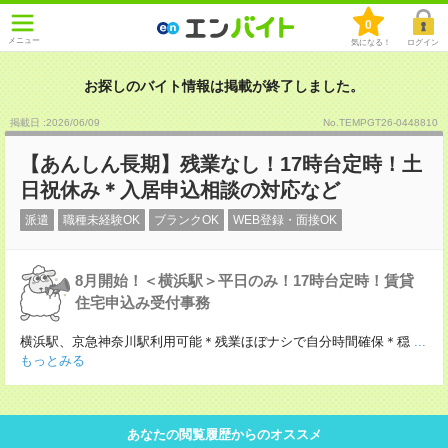
0
メニュー
気になる！
ログイン
お探しのバイト情報は掲載が終了しました。
掲載日 :2026
/
06
/
09
No.TEMPGT26-0448810
【あんしん長期】残業なし！17時台定時！土
日祝休み＊入居申込相談の対応など
派遣
職種未経験OK
ブランクOK
WEB登録・面接OK
8月開始！＜横浜駅＞平日のみ！17時台定時！賃貸
住宅申込み受付事務
横浜駅、京急神奈川駅利用可能＊残業ほぼナシで自分時間確保＊穏
...
もっとみる
あなたの閲覧履歴からのオススメ