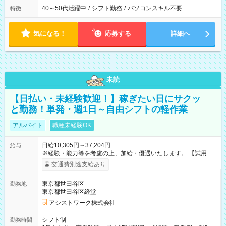
40～50代活躍中
/
シフト勤務
/
パソコンスキル不要
特徴
気になる！
応募する
詳細へ
未読
【日払い・未経験歓迎！】稼ぎたい日にサクッ
と勤務！単発・週1日～自由シフトの軽作業
アルバイト
職種未経験OK
日給10,305円～37,204円
給与
※経験・能力等を考慮の上、加給・優遇いたします。 【試用期
間】試用期間なし
交通費別途支給あり
東京都世田谷区
勤務地
東京都世田谷区経堂
アシストワーク株式会社
シフト制
勤務時間