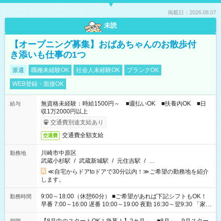
掲載日：2026.08.07
未読
【オープニング募集】おばあちゃんのお散歩付
き添いも仕事の1つ
派遣
職種未経験OK
社会人未経験OK
ブランクOK
WEB登録・面接OK
無資格未経験：時給1500円～ ■週払いOK ■扶養内OK ■日
給与
収1万2000円以上
交通費別途支給あり
交通費全額支給
交通費
川崎市中原区
勤務地
武蔵小杉駅
/
武蔵新城駅
/
元住吉駅
/
…
≪自宅からドアtoドアで30分以内！≫ご希望の勤務地を紹介
します。
9:00～18:00（休憩60分） ■ご希望があれば下記シフトもOK！
勤務時間
早番 7:00～16:00 遅番 10:00～19:00 夜勤 16:30～翌9:30 「家族
と休みを合わせたい」 「余裕を持って夕飯の準備がしたい」
「できれば残業はしたくない」 など、ご希望を教えてください