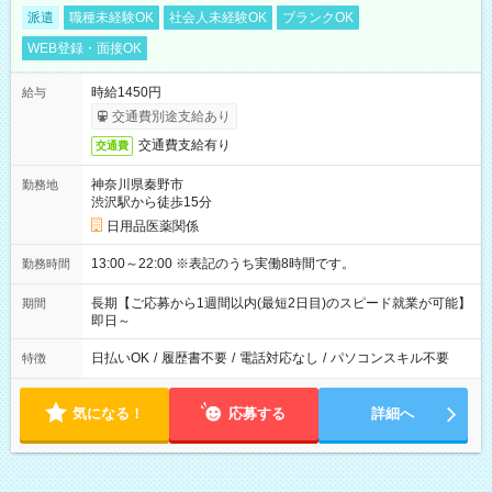
派遣
職種未経験OK
社会人未経験OK
ブランクOK
WEB登録・面接OK
時給1450円
給与
交通費別途支給あり
交通費支給有り
交通費
神奈川県秦野市
勤務地
渋沢駅から徒歩15分
日用品医薬関係
13:00～22:00 ※表記のうち実働8時間です。
勤務時間
長期【ご応募から1週間以内(最短2日目)のスピード就業が可能】
期間
即日～
日払いOK
/
履歴書不要
/
電話対応なし
/
パソコンスキル不要
特徴
気になる！
応募する
詳細へ