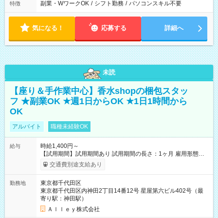
副業・WワークOK
/
シフト勤務
/
パソコンスキル不要
特徴
気になる！
応募する
詳細へ
未読
【座り＆手作業中心】香水shopの梱包スタッ
フ ★副業OK ★週1日からOK ★1日1時間から
OK
アルバイト
職種未経験OK
時給1,400円～
給与
【試用期間】試用期間あり 試用期間の長さ：1ヶ月 雇用形態、
給与は本採用時と同じです。
交通費別途支給あり
東京都千代田区
勤務地
東京都千代田区内神田2丁目14番12号 星屋第六ビル402号（最
寄り駅：神田駅）
Ａｌｌｅｙ株式会社