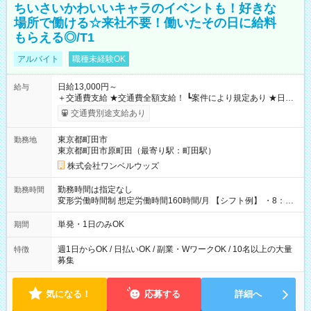
ちいさいかわいいキャラのイベントも！好きな
場所で働ける☆来社不要！働いたその日に給料
もらえる◎/T1
アルバイト
職種未経験OK
日給13,000円～
給与
＋交通費支給 ★交通費全額支給！ ┗案件により規定あり ★日払
いOK！（規定あり） ┗働いたその日に現金GET♪ お仕事後はコ
交通費別途支給あり
ンビニATMから 日払い分を引き落とせます！ 【試用期間】試
用期間なし
東京都町田市
勤務地
東京都町田市原町田（最寄り駅：町田駅）
株式会社ワンベルウッズ
勤務時間は指定なし
勤務時間
変形労働時間制 想定労働時間160時間/月 【シフト例】 ・8：00
～21：00
単発・1日のみOK
期間
週1日からOK / 日払いOK / 副業・WワークOK / 10名以上の大量
特徴
募集
気になる！
応募する
詳細へ