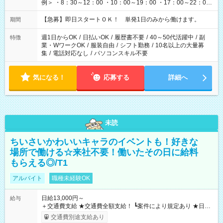
例＞ ・8：30～12：00 ・10：00～19：00 ・17：00～22：00
・13：00～22：00 ・22：00～翌6：00 など
【急募】即日スタートＯＫ！ 単発1日のみから働けます。
期間
週1日からOK
/
日払いOK
/
履歴書不要
/
40～50代活躍中
/
副
特徴
業・WワークOK
/
服装自由
/
シフト勤務
/
10名以上の大量募
集
/
電話対応なし
/
パソコンスキル不要
気になる！
応募する
詳細へ
未読
ちいさいかわいいキャラのイベントも！好きな
場所で働ける☆来社不要！働いたその日に給料
もらえる◎/T1
アルバイト
職種未経験OK
日給13,000円～
給与
＋交通費支給 ★交通費全額支給！ ┗案件により規定あり ★日払
いOK！（規定あり） ┗働いたその日に現金GET♪ お仕事後はコ
交通費別途支給あり
ンビニATMから 日払い分を引き落とせます！ 【試用期間】試