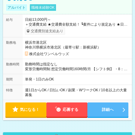
アルバイト
職種未経験OK
日給13,000円～
給与
＋交通費支給 ★交通費全額支給！ ┗案件により規定あり ★日払
いOK！（規定あり） ┗働いたその日に現金GET♪ お仕事後はコ
交通費別途支給あり
ンビニATMから 日払い分を引き落とせます！ 【試用期間】試
用期間なし
横浜市港北区
勤務地
神奈川県横浜市港北区（最寄り駅：新横浜駅）
株式会社ワンベルウッズ
勤務時間は指定なし
勤務時間
変形労働時間制 想定労働時間160時間/月 【シフト例】 ・8：00
～21：00
単発・1日のみOK
期間
週1日からOK / 日払いOK / 副業・WワークOK / 10名以上の大量
特徴
募集
気になる！
応募する
詳細へ