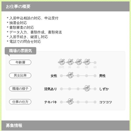
お仕事の概要
＊入居申込相談の対応、申込受付
＊抽選会対応
＊書類審査の対応
＊データ入力、書類作成、書類発送
＊入居手続き、鍵渡し対応
＊電話での問合せ対応
職場の雰囲気
年齢層
20代
30
40
50
60
男女比率
女性
男性
職場の様子
活気あり
しずか
仕事の仕方
テキパキ
コツコツ
募集情報