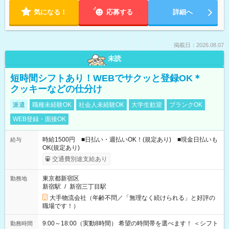
気になる！
応募する
詳細へ
掲載日：2026.08.07
未読
短時間シフトあり！WEBでサクッと登録OK＊
クッキーなどの仕分け
派遣
職種未経験OK
社会人未経験OK
大学生歓迎
ブランクOK
WEB登録・面接OK
時給1500円 ■日払い・週払いOK！(規定あり) ■現金日払いも
給与
OK(規定あり)
交通費別途支給あり
東京都新宿区
勤務地
新宿駅
/
新宿三丁目駅
大手物流会社（年齢不問／「無理なく続けられる」と好評の
職場です！）
9:00～18:00（実動8時間） 希望の時間帯を選べます！ ＜シフト
勤務時間