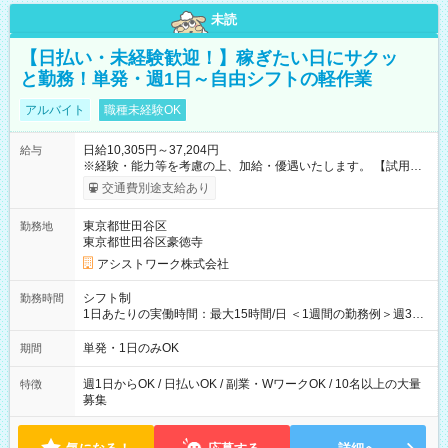
未読
【日払い・未経験歓迎！】稼ぎたい日にサクッ
と勤務！単発・週1日～自由シフトの軽作業
アルバイト
職種未経験OK
日給10,305円～37,204円
給与
※経験・能力等を考慮の上、加給・優遇いたします。 【試用期
間】試用期間なし
交通費別途支給あり
東京都世田谷区
勤務地
東京都世田谷区豪徳寺
アシストワーク株式会社
シフト制
勤務時間
1日あたりの実働時間：最大15時間/日 ＜1週間の勤務例＞週3回
勤務 勤務：月・水・金 休み：火・木・土・日 好きな時にお仕事
可能です！ ※1日あたりの最大実働時間は日勤、夜勤共に勤務し
単発・1日のみOK
期間
た時間になります。
週1日からOK / 日払いOK / 副業・WワークOK / 10名以上の大量
特徴
募集