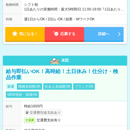
シフト制
勤務時間
1日あたりの実働時間：最大5時間/日 11:00-19:00 └1日あたりの
実働時間：1-5時間 └上記の時間帯内であれば、いつでも勤務可
能！ └平日・土曜日の中で、お好きな曜日でご勤務いただけま
週1日からOK / 日払いOK / 副業・WワークOK
特徴
す！ 【シフト例】 ・11:00～14:00 ・16:30～19:00 ・13:00～
18:00 などのように、自由な働き方が可能なお仕事です！
気になる！
応募する
詳細へ
未読
給与即払いOK！高時給！土日休み！仕分け・検
品作業
派遣
職種未経験OK
社会人未経験OK
ブランクOK
WEB登録・面接OK
時給1600円
給与
交通費別途支給あり
交通費支給有り
交通費