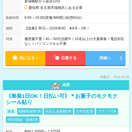
新瑞橋駅から徒歩10分
愛知県 名古屋市瑞穂区にある企業
9:00～18:00(実働:8時間) (休憩60分)
勤務時間
【急募】即日～2026/9/30 ★8月～OK！
期間
履歴書不要
/
40～50代活躍中
/
10名以上の大量募集
/
電話対応
特徴
なし
/
パソコンスキル不要
気になる！
応募する
詳細へ
掲載日：2026.08.08
未読
《単発1日OK！日払い可》＊お菓子のモクモク
シール貼り
派遣
職種未経験OK
社会人未経験OK
大学生歓迎
ブランクOK
WEB登録・面接OK
時給1,500円～1,875円
給与