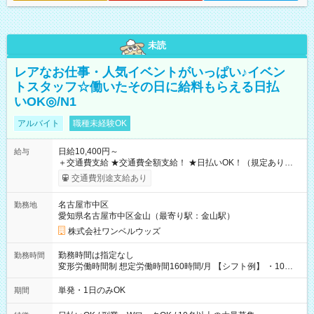
未読
レアなお仕事・人気イベントがいっぱい♪イベン
トスタッフ☆働いたその日に給料もらえる日払
いOK◎/N1
アルバイト
職種未経験OK
日給10,400円～
給与
＋交通費支給 ★交通費全額支給！ ★日払いOK！（規定あり） ┗
働いたその日に現金GET♪ お仕事後はコンビニATMから 日払
交通費別途支給あり
い分を引き落とせます！ 【試用期間】試用期間なし
名古屋市中区
勤務地
愛知県名古屋市中区金山（最寄り駅：金山駅）
株式会社ワンベルウッズ
勤務時間は指定なし
勤務時間
変形労働時間制 想定労働時間160時間/月 【シフト例】 ・10：
00～20：00
単発・1日のみOK
期間