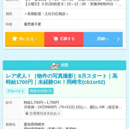
【土曜日】※月2回程度 8：15～12：00 ・実働3時間45分 ・休
憩なし
＜長期歓迎・入社日応相談＞
期間
履歴書不要
特徴
気になる！
応募する
詳細へ
未読
レア求人！［物件の写真撮影］8月スタート｜高
時給1700円｜未経験OK！岡崎市(cb1sr02)
アルバイト
職種未経験OK
時給1,700円～1,700円
給与
月収例：24万9900円（7h×21日) 日払い、週払いOK（規定有
り） 【試用期間】試用期間なし
交通費別途支給あり
愛知県岡崎市
勤務地