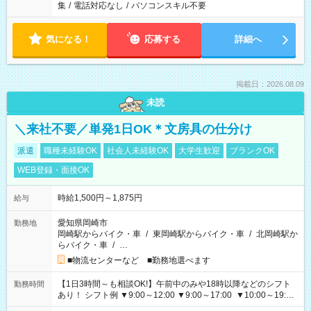
集
/
電話対応なし
/
パソコンスキル不要
気になる！
応募する
詳細へ
掲載日：2026.08.09
未読
＼来社不要／単発1日OK＊文房具の仕分け
派遣
職種未経験OK
社会人未経験OK
大学生歓迎
ブランクOK
WEB登録・面接OK
時給1,500円～1,875円
給与
愛知県岡崎市
勤務地
岡崎駅からバイク・車
/
東岡崎駅からバイク・車
/
北岡崎駅か
らバイク・車
/
…
■物流センターなど ■勤務地選べます
【1日3時間～も相談OK!】午前中のみや18時以降などのシフト
勤務時間
あり！ シフト例 ▼9:00～12:00 ▼9:00～17:00 ▼10:00～19:00
▼18:00～21:00