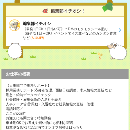
編集部イチオシ
《単発1日OK！日払い可》＊DMのモクモクシール貼り、
《好きな1日～OK》イベントでイス並べなどのカンタン作業
など
(8/10UP!)
お仕事の概要
【人事部門で事務サポート】
採用業務サポート:応募者管理、面接日程調整、求人情報の更新 など
勤怠・給与データのチェック
社会保険・雇用保険の入退社手続き
人事データ管理:異動・入退社など社員情報の更新・管理
電話対応／
ここがpoint*
お迎えにも間に合う時短勤務
車通勤OKでお迎えや買い物にも便利な環境
残業少なめ×17:15定時でオンオフ切替えばっちり