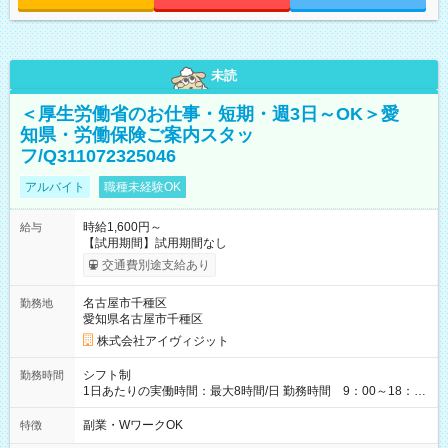
未読
＜厚生労働省のお仕事・短期・週3日～OK＞愛
知県・労働保険ご案内スタッ
フ/Q311072325046
アルバイト
職種未経験OK
時給1,600円～
給与
【試用期間】試用期間なし
交通費別途支給あり
名古屋市千種区
勤務地
愛知県名古屋市千種区
株式会社アイヴィジット
シフト制
勤務時間
1日あたりの実働時間：最大8時間/日 勤務時間 9：00～18：
00(実働8h、休憩1h) 土日祝含む週3日～OK、シフト制 ※もちろ
ん週5日勤務もOK♪ 勤務期間：2026年8月12日～9月9日※リスト
副業・WワークOK
特徴
全件完了で業務終了