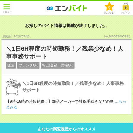
0
メニュー
気になる！
ログイン
お探しのバイト情報は掲載が終了しました。
掲載日 :2026
/
07
/
20
No.MPGT1695782
＼1日6H程度の時短勤務！／残業少なめ！人
事事務サポート
派遣
ブランクOK
WEB登録・面接OK
＼1日6H程度の時短勤務！／残業少なめ！人事事務
サポート
【9時-16時の時短勤務！】部品メーカーで社保手続きなどの事
...もっ
とみる
あなたの閲覧履歴からのオススメ