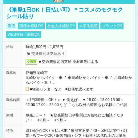
《単発1日OK！日払い可》＊コスメのモクモク
シール貼り
派遣
職種未経験OK
社会人未経験OK
大学生歓迎
ブランクOK
WEB登録・面接OK
時給1,500円～1,875円
給与
交通費別途支給あり
■ 交通費規定内支給 ※派遣先による
交通費
愛知県岡崎市
勤務地
岡崎駅からバイク・車
/
東岡崎駅からバイク・車
/
北岡崎駅か
らバイク・車
/
…
■物流センターなど ■勤務地選べます
＜1日3時間～OK！＞ ▼ 例えば… ▼ 15:00～18:00 15:00～
勤務時間
22:00 17:00～22:00 など こちら以外の時間もお気軽にご相談く
ださい！
単発1日～！ ★勤務開始日や期間はお気軽にご相談くださ
期間
い！ ＃8月～ ＃9月～
週1日からOK
/
日払いOK
/
履歴書不要
/
40～50代活躍中
/
副
特徴
業・WワークOK
/
服装自由
/
シフト勤務
/
10名以上の大量募