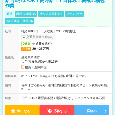
給与即払いOK！高時給！土日休み！機械の梱包
作業
派遣
職種未経験OK
社会人未経験OK
ブランクOK
WEB登録・面接OK
時給1600円 【月収例】233600円以上
給与
交通費別途支給あり
交通費支給有り
交通費
20～25万円
月収例
愛知県岡崎市
勤務地
大門(愛知県)駅から車16分
物流・倉庫関係
8:15～17:00 ※表記のうち実働7時間30分です。
勤務時間
長期【ご応募から1週間以内(最短2日目)のスピード就業が可能】
期間
即日～
日払いOK
/
履歴書不要
/
電話対応なし
/
パソコンスキル不要
特徴
気になる！
応募する
詳細へ