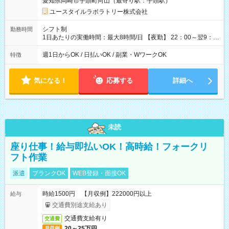
愛知県岡崎市宇頭町向山（最寄り駅：宇頭駅）
用形態：本採用時と同じです。 給与：時給 1,570円以上
ユースタイルラボラトリー株式会社
シフト制
勤務時間
1日あたりの実働時間：最大8時間/日 【夜勤】 22：00～翌9：
00 ※週1日～OK ／ 夜勤専従 ＊＊ 勤務時間例 ＊＊ ■22時か
ら翌7時 ■23時から翌8時 ■24時から翌9時 など ※上記の時間
週1日からOK / 日払いOK / 副業・WワークOK
特徴
内で8時間勤務（休憩1時間）ご利用者様により、時間は異なり
ます。 ※曜日固定（毎週同じ曜日での勤務となります）
気になる！
応募する
詳細へ
未読
座り仕事！給与即払いOK！高時給！フォークリ
フト作業
派遣
ブランクOK
WEB登録・面接OK
時給1500円 【月収例】222000円以上
給与
交通費別途支給あり
交通費支給有り
交通費
20～25万円
月収例