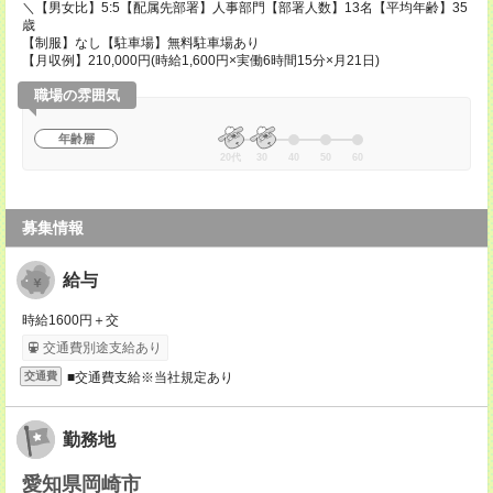
＼【男女比】5:5【配属先部署】人事部門【部署人数】13名【平均年齢】35
歳
【制服】なし【駐車場】無料駐車場あり
【月収例】210,000円(時給1,600円×実働6時間15分×月21日)
職場の雰囲気
年齢層
20代
30
40
50
60
募集情報
給与
時給1600円＋交
交通費別途支給あり
■交通費支給※当社規定あり
交通費
勤務地
愛知県岡崎市