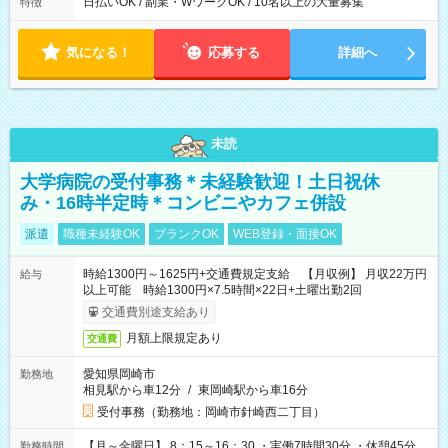
日払いOK / 副業・WワークOK / 10名以上の大量募集
特徴
気になる！
応募する
詳細へ
未読
大学病院の受付事務＊未経験歓迎！土日祝休
み・16時半定時＊コンビニやカフェ併設
派遣
職種未経験OK
ブランクOK
WEB登録・面接OK
時給1300円～1625円+交通費規定支給 【月収例】 月収22万円
給与
以上可能 時給1300円×7.5時間×22日+土曜出勤2回
交通費別途支給あり
月額上限規定あり
交通費
愛知県岡崎市
勤務地
相見駅から車12分
/
東岡崎駅から車16分
受付事務（勤務地：岡崎市針崎西二丁目）
【月～金曜日】 8：15～16：30 ・実働7時間30分 ・休憩45分
勤務時間