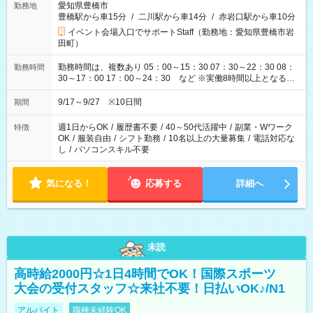
愛知県豊橋市
勤務地
豊橋駅から車15分
/
二川駅から車14分
/
赤岩口駅から車10分
イベント会場入口でサポートStaff（勤務地：愛知県豊橋市岩
田町）
勤務時間は、複数あり 05：00～15：30 07：30～22：30 08：
勤務時間
30～17：00 17：00～24：30 など ※実働8時間以上となる勤
務もあります。 【休憩】60分+他休憩あり 交替で取得します。
安全面に配慮しこまめな休憩があります。
9/17～9/27 ※10日間
期間
週1日からOK
/
履歴書不要
/
40～50代活躍中
/
副業・Wワーク
特徴
OK
/
服装自由
/
シフト勤務
/
10名以上の大量募集
/
電話対応な
し
/
パソコンスキル不要
気になる！
応募する
詳細へ
未読
高時給2000円☆1日4時間でOK！国際スポーツ
大会の受付スタッフ☆来社不要！日払いOK♪/N1
アルバイト
職種未経験OK