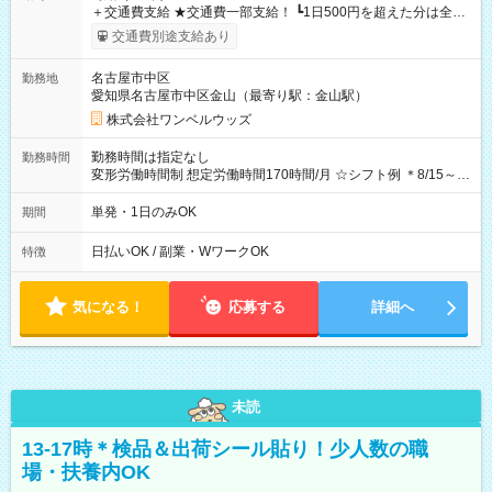
＋交通費支給 ★交通費一部支給！ ┗1日500円を超えた分は全額
支給！ ※往復500円以内の方は自己負担となります ★日払い
交通費別途支給あり
OK！（規定あり） ┗働いたその日に現金GET♪ お仕事後はコン
ビニATMから 日払い分を引き落とせます！ 【試用期間】試用
名古屋市中区
勤務地
期間なし
愛知県名古屋市中区金山（最寄り駅：金山駅）
株式会社ワンベルウッズ
勤務時間は指定なし
勤務時間
変形労働時間制 想定労働時間170時間/月 ☆シフト例 ＊8/15～
10/26 全日共通 08：00～12：00 17：00～21：00 ＊8/31
～9/19のみ下記シフトもあります！ 12：00～16：00 ＊9/6～
単発・1日のみOK
期間
10/6、10/11～26のみ下記シフトもあります！ 07：00～11：
00
日払いOK / 副業・WワークOK
特徴
気になる！
応募する
詳細へ
未読
13-17時＊検品＆出荷シール貼り！少人数の職
場・扶養内OK