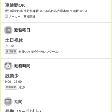
車通勤OK
愛知環状鉄道 北野桝塚駅 車3分/名鉄名古屋本線 宇頭駅 車9分
メーカー・商社関連
勤務曜日
土日祝休
月～金
土日休み ※会社カレンダーあり
休日休暇
勤務時間
残業少
9:00～16:00
月10h
残業時間
期間
長期（3ヶ月以上）