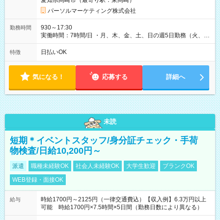
愛知県岡崎市（最寄り駅：東岡崎）
パーソルマーケティング株式会社
930～17:30
勤務時間
実働時間：7時間/日 ・月、木、金、土、日の週5日勤務（火、水
は固定休です／夏季、年末年始等、長期休暇有り！） ・ワンシ
フト！ 残業ほぼナシ（0～5h/月）
日払いOK
特徴
気になる！
応募する
詳細へ
未読
短期＊イベントスタッフ/身分証チェック・手荷
物検査/日給10,200円～
派遣
職種未経験OK
社会人未経験OK
大学生歓迎
ブランクOK
WEB登録・面接OK
時給1700円～2125円（一律交通費込）【収入例】6.3万円以上
給与
可能 時給1700円×7.5時間×5日間（勤務日数により異なる）