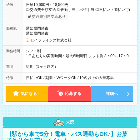
日給10,600円～18,500円
給与
◎交通費全額支給 ◎夜勤手当、出張手当 ◎日払い・週払い可(希
望者／条件有) ＜月収例＞ 日給10,600円×22日稼働＝23.5万円/
交通費別途支給あり
月 ◎自分のぺースで勤務可能 週2～OK！あなたの働き方と相談
します♪ ダブルワークも可能です☺ 【試用期間】試用期間あり
愛知県岡崎市
勤務地
試用期間の長さ：3ヶ月 雇用形態、給与は本採用時と同じです。
愛知県岡崎市
セイフラインズ株式会社
シフト制
勤務時間
1日あたりの実働時間：最大8時間/日 シフト例 8：00～17：00
21：00～6：00 ※現場によっては多少時間は前後します ▶残業
ほとんどなし！ ▶時間より早く終わることの方が多いと思いま
短期（1ヶ月以内）
期間
す。現場によっては午前中で終わってしまう場合も。その場合
も日給は同額支給！
日払いOK / 副業・WワークOK / 10名以上の大量募集
特徴
気になる！
応募する
詳細へ
未読
【駅から車で5分！電車・バス通勤もOK♪】お菓