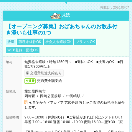
掲載日：2026.08.07
未読
【オープニング募集】おばあちゃんのお散歩付
き添いも仕事の1つ
派遣
職種未経験OK
社会人未経験OK
ブランクOK
WEB登録・面接OK
無資格未経験：時給1350円～ ■週払いOK ■扶養内OK ■日
給与
収1万800円以上
交通費別途支給あり
交通費全額支給
交通費
愛知県岡崎市
勤務地
岡崎駅
/
岡崎公園前駅
/
中岡崎駅
/
…
≪自宅からドアtoドアで30分以内！≫ご希望の勤務地を紹介
します。
9:00～18:00（休憩60分） ■ご希望があれば下記シフトもOK！
勤務時間
早番 7:00～16:00 遅番 10:00～19:00 夜勤 16:30～翌9:30 「家族
と休みを合わせたい」 「余裕を持って夕飯の準備がしたい」
「できれば残業はしたくない」 など、ご希望を教えてください