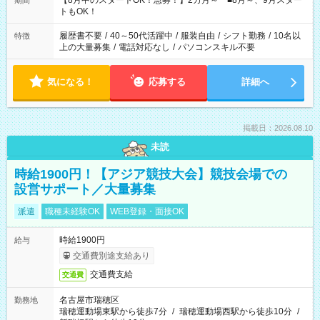
【8月中のスタートOK！急募！】2カ月～ ■8月～、9月スター
期間
ね。 ※Wワーク希望の方へ 今ご覧のお仕事で希望する勤務時間
トもOK！
と、もう1つのお仕事の勤務時間。 合計で週40時間を超える場
合は応募できません。
履歴書不要
/
40～50代活躍中
/
服装自由
/
シフト勤務
/
10名以
特徴
上の大量募集
/
電話対応なし
/
パソコンスキル不要
気になる！
応募する
詳細へ
掲載日：2026.08.10
未読
時給1900円！【アジア競技大会】競技会場での
設営サポート／大量募集
派遣
職種未経験OK
WEB登録・面接OK
時給1900円
給与
交通費別途支給あり
交通費支給
交通費
名古屋市瑞穂区
勤務地
瑞穂運動場東駅から徒歩7分
/
瑞穂運動場西駅から徒歩10分
/