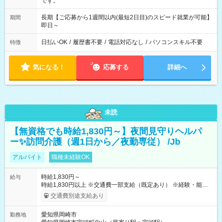
です。
長期【ご応募から1週間以内(最短2日目)のスピード就業が可能】
期間
即日～
日払いOK
/
履歴書不要
/
電話対応なし
/
パソコンスキル不要
特徴
気になる！
応募する
詳細へ
未読
【無資格でも時給1,830円～】夜間見守りヘルパ
ー✨訪問介護（週1日から／夜勤専従） /Jb
アルバイト
職種未経験OK
時給1,830円～
給与
時給1,830円以上 ※交通費一部支給（既定あり） ※経験・能力を
考慮して決定します 【収入例】 週1回勤務の場合：1,830円×8時
交通費別途支給あり
間×4回=5万8,560円 週3回勤務の場合：1,830円×8時間×12回
=17万5,680円 【試用期間】試用期間あり 試用期間の長さ：2ヶ
愛知県岡崎市
勤務地
月 ※ 雇用形態と給与に、本採用時と異なる部分があります。 雇