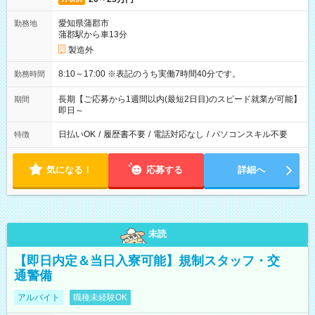
愛知県蒲郡市
勤務地
蒲郡駅から車13分
製造外
8:10～17:00 ※表記のうち実働7時間40分です。
勤務時間
長期【ご応募から1週間以内(最短2日目)のスピード就業が可能】
期間
即日～
日払いOK
/
履歴書不要
/
電話対応なし
/
パソコンスキル不要
特徴
気になる！
応募する
詳細へ
未読
【即日内定＆当日入寮可能】規制スタッフ・交
通警備
アルバイト
職種未経験OK