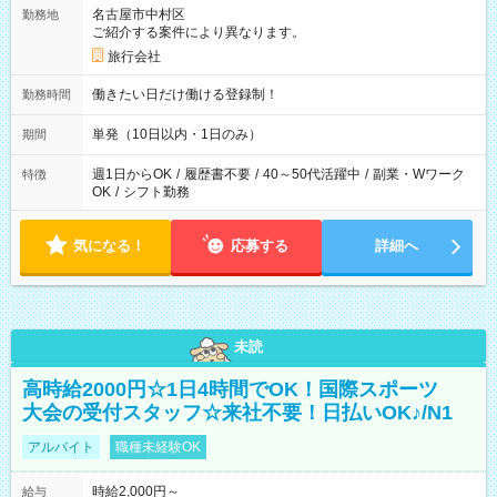
名古屋市中村区
勤務地
ご紹介する案件により異なります。
旅行会社
働きたい日だけ働ける登録制！
勤務時間
単発（10日以内・1日のみ）
期間
週1日からOK
/
履歴書不要
/
40～50代活躍中
/
副業・Wワーク
特徴
OK
/
シフト勤務
気になる！
応募する
詳細へ
未読
高時給2000円☆1日4時間でOK！国際スポーツ
大会の受付スタッフ☆来社不要！日払いOK♪/N1
アルバイト
職種未経験OK
時給2,000円～
給与