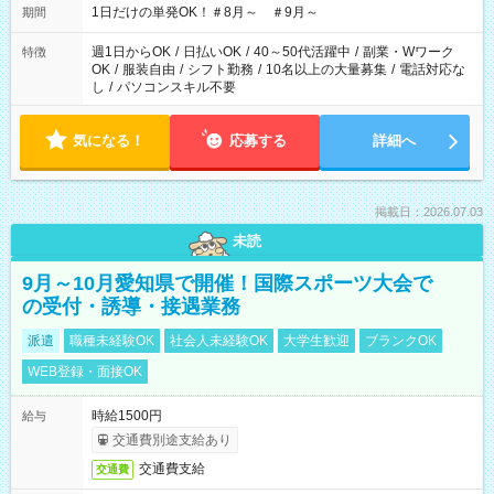
1日だけの単発OK！＃8月～ ＃9月～
期間
週1日からOK
/
日払いOK
/
40～50代活躍中
/
副業・Wワーク
特徴
OK
/
服装自由
/
シフト勤務
/
10名以上の大量募集
/
電話対応な
し
/
パソコンスキル不要
気になる！
応募する
詳細へ
掲載日：2026.07.03
未読
9月～10月愛知県で開催！国際スポーツ大会で
の受付・誘導・接遇業務
派遣
職種未経験OK
社会人未経験OK
大学生歓迎
ブランクOK
WEB登録・面接OK
時給1500円
給与
交通費別途支給あり
交通費支給
交通費