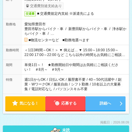
交通費別途支給あり
■ 交通費規定内支給 ※派遣先による
交通費
愛知県豊田市
勤務地
豊田市駅からバイク・車
/
新豊田駅からバイク・車
/
浄水駅か
らバイク・車
/
…
■物流センターなど ■勤務地選べます
＜1日3時間～OK！＞ ▼ 例えば… ▼ 15:00～18:00 15:00～
勤務時間
22:00 17:00～22:00 など こちら以外の時間もお気軽にご相談く
ださい！
単発1日～！ ★勤務開始日や期間はお気軽にご相談くださ
期間
い！ ＃8月～ ＃9月～
週1日からOK
/
日払いOK
/
履歴書不要
/
40～50代活躍中
/
副
特徴
業・WワークOK
/
服装自由
/
シフト勤務
/
10名以上の大量募
集
/
電話対応なし
/
パソコンスキル不要
気になる！
応募する
詳細へ
掲載日：2026.08.09
未読