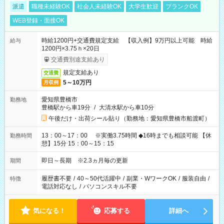
派遣
職種未経験OK
社会人未経験OK
大学生歓迎
ブランクOK
WEB登録・面接OK
時給1200円+交通費規定支給 【収入例】9万円以上可能 時給
給与
1200円×3.75ｈ×20日
交通費別途支給あり
規定支給あり
交通費
5～10万円
月収例
愛知県豊橋市
勤務地
豊橋駅から車19分
/
大清水駅から車10分
午後だけ・出荷シール貼り（勤務地：愛知県豊橋市船渡町）
13：00～17：00 ※実働3.75時間 ◆16時までも相談可能 【休
勤務時間
憩】15分 15：00～15：15
即日～長期 ※2.3ヵ月毎の更新
期間
履歴書不要
/
40～50代活躍中
/
副業・WワークOK
/
服装自由
/
特徴
電話対応なし
/
パソコンスキル不要
気になる！
応募する
詳細へ