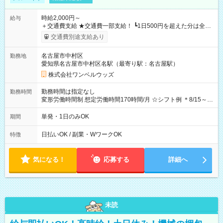
時給2,000円～
給与
＋交通費支給 ★交通費一部支給！ ┗1日500円を超えた分は全額
支給！ ※往復500円以内の方は自己負担となります ★日払い
交通費別途支給あり
OK！（規定あり） ┗働いたその日に現金GET♪ お仕事後はコン
ビニATMから 日払い分を引き落とせます！ 【試用期間】試用
名古屋市中村区
勤務地
期間なし
愛知県名古屋市中村区名駅（最寄り駅：名古屋駅）
株式会社ワンベルウッズ
勤務時間は指定なし
勤務時間
変形労働時間制 想定労働時間170時間/月 ☆シフト例 ＊8/15～
10/26 全日共通 08：00～12：00 17：00～21：00 ＊8/31
～9/19のみ下記シフトもあります！ 12：00～16：00 ＊9/6～
単発・1日のみOK
期間
10/6、10/11～26のみ下記シフトもあります！ 07：00～11：
00
日払いOK / 副業・WワークOK
特徴
気になる！
応募する
詳細へ
未読