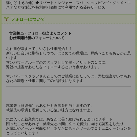
講など【その他】◆リゾート・レジャー・スパ・ショッピング・グルメ・エ
ステなど各施設を特別割引価格にて利用できる優待サービス
フォローについて
営業担当・フォロー担当よりコメント
お仕事開始後のフォローについて
お仕事が決まって、いざお仕事開始！！
新しい出会いに期待もしつつ、はじめての職場は、戸惑うこともあるかと思
います。
マンパワーグループのスタッフとして働くメリットの１つに、
弊社の担当があなたをフォローするという点があります。
マンパワースタッフさんとしてのご就業にあたっては、弊社担当がいつもあ
なたの職場・仕事に関しての相談役になります。
就業先（派遣先）もあなたも両者を担当しますので、
就業先の環境も理解している強い味方になれますよ。
気に入った就業先では、あなたは長く続けられるようにサポート
困ったことがあれば、就業先との間に立って解決に向けて調整をしたり
お電話やメール・対面など あなたに合ったツールでコミュニケーションを
とってまいります！