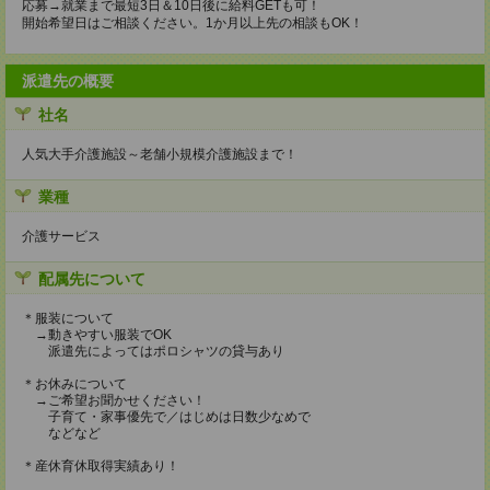
応募→就業まで最短3日＆10日後に給料GETも可！
開始希望日はご相談ください。1か月以上先の相談もOK！
派遣先の概要
社名
人気大手介護施設～老舗小規模介護施設まで！
業種
介護サービス
配属先について
＊服装について
→動きやすい服装でOK
派遣先によってはポロシャツの貸与あり
＊お休みについて
→ご希望お聞かせください！
子育て・家事優先で／はじめは日数少なめで
などなど
＊産休育休取得実績あり！