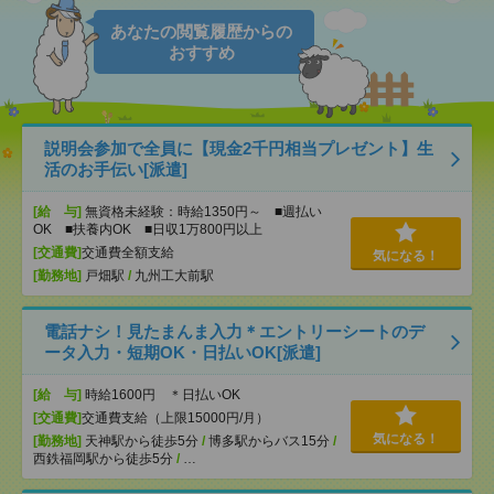
あなたの閲覧履歴からの
おすすめ
説明会参加で全員に【現金2千円相当プレゼント】生
活のお手伝い[派遣]
[給 与]
無資格未経験：時給1350円～ ■週払い
OK ■扶養内OK ■日収1万800円以上
[交通費]
交通費全額支給
気になる！
[勤務地]
戸畑駅
/
九州工大前駅
電話ナシ！見たまんま入力＊エントリーシートのデ
ータ入力・短期OK・日払いOK[派遣]
[給 与]
時給1600円 ＊日払いOK
[交通費]
交通費支給（上限15000円/月）
気になる！
[勤務地]
天神駅から徒歩5分
/
博多駅からバス15分
/
西鉄福岡駅から徒歩5分
/
…