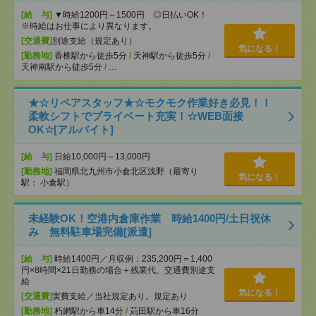
[給 与]
▼時給1200円～1500円 ◎日払いOK！
※時給はお仕事により異なります。
[交通費]
別途支給（規定あり）
気になる！
[勤務地]
香椎駅から徒歩5分
/
天神駅から徒歩5分
/
天神南駅から徒歩5分
/
…
★☆リペアスタッフ★☆モクモク作業好き必見！！
柔軟シフトでプライベート充実！☆WEB面接
OK☆[アルバイト]
[給 与]
日給10,000円～13,000円
[勤務地]
福岡県北九州市小倉北区浅野（最寄り
気になる！
駅： 小倉駅）
未経験OK！空港内倉庫作業 時給1400円/土日祝休
み 無料駐車場完備[派遣]
[給 与]
時給1400円／月収例：235,200円＝1,400
円×8時間×21日勤務の場合＋残業代、交通費別途支
給
気になる！
[交通費]
実費支給／当社規定あり。規定あり
[勤務地]
朽網駅から車14分
/
苅田駅から車16分