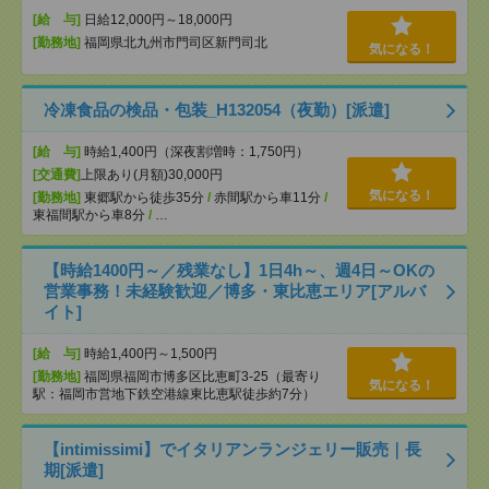
[給 与]
日給12,000円～18,000円
[勤務地]
福岡県北九州市門司区新門司北
気になる！
冷凍食品の検品・包装_H132054（夜勤）[派遣]
[給 与]
時給1,400円（深夜割増時：1,750円）
[交通費]
上限あり(月額)30,000円
気になる！
[勤務地]
東郷駅から徒歩35分
/
赤間駅から車11分
/
東福間駅から車8分
/
…
【時給1400円～／残業なし】1日4h～、週4日～OKの
営業事務！未経験歓迎／博多・東比恵エリア[アルバ
イト]
[給 与]
時給1,400円～1,500円
[勤務地]
福岡県福岡市博多区比恵町3-25（最寄り
気になる！
駅：福岡市営地下鉄空港線東比恵駅徒歩約7分）
【intimissimi】でイタリアンランジェリー販売｜長
期[派遣]