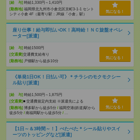
[給 与]
時給1,330円～1,410円
[勤務地]
福岡県北九州市小倉北区京町3-1-1 セント
気になる！
シティ小倉 4F（最寄り駅：JR線「小倉」駅）
座り仕事！給与即払いOK！高時給！ＮＣ旋盤オペレ
ーター[派遣]
[給 与]
時給1500円
[交通費]
交通費支給有り
気になる！
[勤務地]
戸畑駅から徒歩10分
《単発1日OK！日払い可》＊チラシのモクモクシー
ル貼り[派遣]
[給 与]
時給1,500円～1,875円
[交通費]
■ 交通費規定内支給 ※派遣先による
気になる！
[勤務地]
博多駅から徒歩5分
/
福岡空港(鉄道)駅から
徒歩5分
/
南福岡駅から徒歩5分
/
…
【1日～＆3時間～！】ぺたぺた＊シール貼りやスイ
ーツのトッピングなど[派遣]