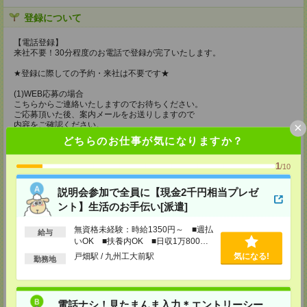
登録について
【電話登録】
来社不要！30分程度のお電話で登録が完了いたします。
★登録に際しての予約・来社は不要です★
(1)WEB応募の場合
こちらからご連絡いたしますのでお待ちください。
ご応募頂いた後、案内メールをお送りしますので
×
内容をご確認ください。
どちらのお仕事が気になりますか？
(2)電話応募の場合
お時間のあるときにお電話にてご応募いただければ
1
その場で登録も可能です。
/10
持ち物
説明会参加で全員に【現金2千円相当プレゼ
ント】生活のお手伝い[派遣]
【電話登録】
弊社HPよりマイページ作成をお願いします
電話での登録の際に、マイページ作成をいただいた旨をお伝えください。
無資格未経験：時給1350円～ ■週払
給与
いOK ■扶養内OK ■日収1万800円
所要時間
以上
戸畑駅 / 九州工大前駅
気になる!
勤務地
【電話登録】30分程度
・経験やご希望などをインタビュー
・お仕事のご紹介など
電話ナシ！見たまんま入力＊エントリーシー