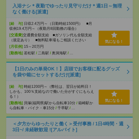
入浴ナシ＊夜勤でゆったり見守りだけ＊週1日～無理
なく働ける[派遣]
[給 与]
日収2.4万円～（日勤時給1500円） ■月
収例19.4万円～（夜勤月8回勤務の場合）
[交通費]
交通費全額支給 ■ガソリン代も全額支給
（規定あり） ■無料駐車場もご相談ください
気になる！
[月収例]
15～20万円
[勤務地]
若松駅
/
二島駅
/
奥洞海駅
/
…
【1日のみの単発OK！】店頭でお客様に配るグッズ
を袋や箱にセットするだけ[派遣]
[給 与]
時給1200円～（弊社は、翌日が給料日！
しかも、100％支給なので働いた分がすぐにもらえ
る！）
気になる！
[勤務地]
貝塚(福岡県)駅から自転車10分
/
箱崎駅か
ら自転車・バイク・車15分
/
千早駅
/
…
＜夕方からゆったりと働く＞受付事務 / 1日4時間・週
3日~/ 未経験歓迎 ![アルバイト]