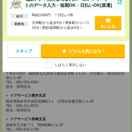
登録場所
トのデータ入力・短期OK・日払いOK[派遣]
ケアサービス鹿児島支店
時給1600円 ＊日払いOK
給与
〒892-0846
鹿児島市加治屋町 15-9 大同生命鹿児島ビル 9F
天神駅から徒歩5分 / 博多駅からバス
勤務地
TEL：099-239-1070
気になる!
15分 / 西鉄福岡駅から徒歩5分 / …
担当：採用担当
ケアサービス福岡支店
〒812-0024 福岡県福岡市博多区綱場町4-11 パシフィックコート博
多 3F（25.3.17～）
スキップ
どちらも気になる！
TEL：092-517-3686
担当：採用担当
しばらく表示しない
ケアサービス北九州支店
〒802-0003 福岡県北九州市小倉北区米町 1-1-21 大分銀行・明治安田生
命ビル 6F
TEL：093-555-4597
担当：採用担当
ケアサービス熊本支店
熊本県熊本市中央区花畑町1-1 大同生命鹿児島ビル 4F
TEL：096-211-9572
担当：採用担当
ケアサービス長崎支店
長崎市万才町 7-1 TBM長崎ビル 3F
TEL：095-816-2793