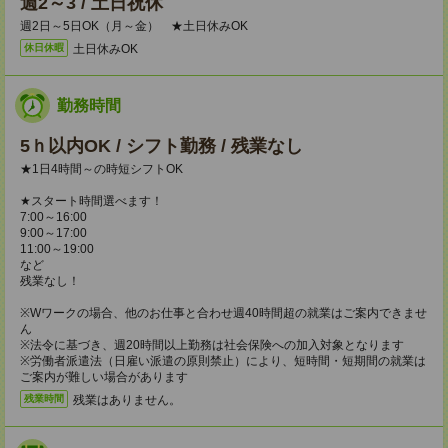
週2～3 / 土日祝休
週2日～5日OK（月～金） ★土日休みOK
土日休みOK
休日休暇
勤務時間
5ｈ以内OK / シフト勤務 / 残業なし
★1日4時間～の時短シフトOK
★スタート時間選べます！
7:00～16:00
9:00～17:00
11:00～19:00
など
残業なし！
※Wワークの場合、他のお仕事と合わせ週40時間超の就業はご案内できませ
ん
※法令に基づき、週20時間以上勤務は社会保険への加入対象となります
※労働者派遣法（日雇い派遣の原則禁止）により、短時間・短期間の就業は
ご案内が難しい場合があります
残業はありません。
残業時間