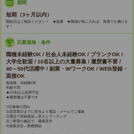
期間
短期（3ヶ月以内）
開始日はご相談ください！ ★急募 ★職場が気に入れば、長期でも働けま
す！
応募資格・条件
職種未経験OK / 社会人未経験OK / ブランクOK /
大学生歓迎 / 10名以上の大量募集 / 履歴書不要 /
40～50代活躍中 / 副業・WワークOK / WEB登録・
面接OK
無資格・未経験OK
年齢不問
★10名以上採用予定
★履歴書は不要です
▽応募後の流れ
1)翌営業日までに担当より電話・メールでご連絡
2)電話で登録面談→求人とマッチング
3)ご希望の施設で、職場見学
4)就業決定→勤務開始