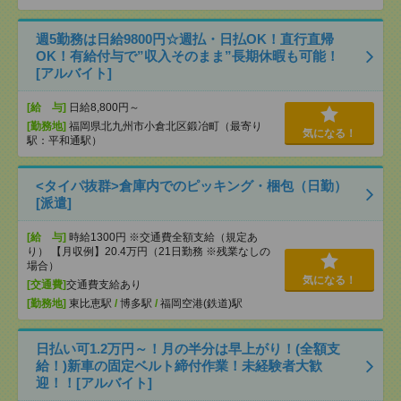
週5勤務は日給9800円☆週払・日払OK！直行直帰
OK！有給付与で”収入そのまま”長期休暇も可能！
[アルバイト]
[給 与]
日給8,800円～
[勤務地]
福岡県北九州市小倉北区鍛冶町（最寄り
気になる！
駅：平和通駅）
<タイパ抜群>倉庫内でのピッキング・梱包（日勤）
[派遣]
[給 与]
時給1300円 ※交通費全額支給（規定あ
り） 【月収例】20.4万円（21日勤務 ※残業なしの
場合）
気になる！
[交通費]
交通費支給あり
[勤務地]
東比恵駅
/
博多駅
/
福岡空港(鉄道)駅
日払い可1.2万円～！月の半分は早上がり！(全額支
給！)新車の固定ベルト締付作業！未経験者大歓
迎！！[アルバイト]