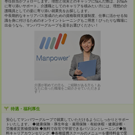
専任担当がフォローします。理想と現実とのギャップに悩んだ際は、お悩み
に寄り添いサポート。介護職としてのキャリアを積みたい方には、理想の介
護職員としての姿に寄り添い就業先をお探しします。
中長期的なキャリアパス形成のための資格取得支援制度、仕事に活かせる知
識を身に付けるためのオンライントレーニングもご用意！ぴったりな職場に
出会うなら、マンパワーグループを是非お選びください！
介護が初めての方も、ご経験がある方も！あ
なたに合った職場をご紹介させていただきま
す！
待遇・福利厚生
安心してマンパワーグループで就業していただけるようにしっかりとサポー
トいたします。 ◆健康保険・厚生年金・雇用保険・有給休暇・健康診断・
労働者災害補償保険 ◆無料で自宅で学習できるパソコントレーニング◆無
料キャリアカウンセリング ◆各種提携スクールのメニューを優待料金で受