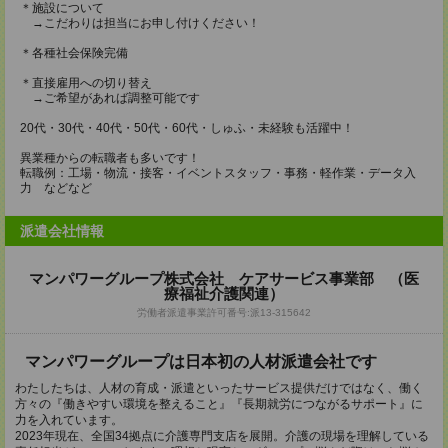
＊施設について
→こだわりは担当にお申し付けください！
＊各種社会保険完備
＊直接雇用への切り替え
→ご希望があれば調整可能です
20代・30代・40代・50代・60代・しゅふ・未経験も活躍中！
異業種からの転職者も多いです！
転職例：工場・物流・接客・イベントスタッフ・事務・軽作業・データ入
力 などなど
派遣会社情報
マンパワーグループ株式会社 ケアサービス事業部 （医
療福祉介護関連）
労働者派遣事業許可番号:派13-315642
マンパワーグループは日本初の人材派遣会社です
わたしたちは、人材の育成・派遣といったサービス提供だけではなく、働く
方々の『働きやすい環境を整えること』『長期就労につながるサポート』に
力を入れています。
2023年現在、全国34拠点に介護専門支店を展開。介護の現場を理解している