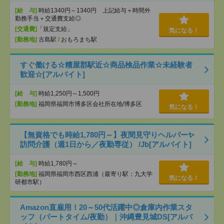
[給 与]
時給1340円～1340円 上記給与＋時間外
勤務手当＋交通費支給◎
[交通費]
「規定支給」
気になる！
[勤務地]
古島駅
/
おもろまち駅
すぐ働ける☆糟屋郡駅近☆商品検品作業☆未経験者
歓迎☆[アルバイト]
[給 与]
時給1,250円～1,500円
[勤務地]
福岡県福岡市博多区会社所在地/博多区
気になる！
【無資格でも時給1,780円～】夜間見守りヘルパー✨
訪問介護（週1日から／夜勤専従） /Jb[アルバイト]
[給 与]
時給1,780円～
[勤務地]
福岡県福岡市西区西浦（最寄り駅：九大学
気になる！
研都市駅）
Amazon直雇用！20～50代活躍中◎倉庫内作業スタ
ッフ（パートタイム/夜勤）｜沖縄豊見城DS[アルバ