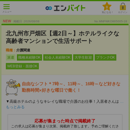
0
メニュー
気になる！
ログイン
NEW
掲載日 :2026
/
08
/
08
No.MNPWKO865005-18
北九州市戸畑区【週2日～】ホテルライクな
高齢者マンションで生活サポート
職種：
介護関連
派遣
職種未経験OK
社会人未経験OK
大学生歓迎
ブランクOK
WEB登録・面接OK
自由なシフト＊7時～、11時～、16時～など好きな
勤務時間×好きな曜日で働く！
▼高級ホテルのようなキレイな職場で介護のお仕事！入居者さんは
...
もっとみる
応募が集まった時点で掲載終了
この求人は応募が集まり次第、掲載終了致します。予めご理解くださ