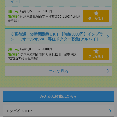
イト]
[給 与]
時給1,225円～1,531円
[勤務地]
沖縄県豊見城市字与根西原50-110DPL沖縄
気になる！
豊見城1
※高待遇！短時間勤務OK！【時給5000円】インプラ
ント（オールオン4）専任ドクター募集[アルバイト]
[給 与]
時給5,000円～5,000円
[勤務地]
福岡県福岡市南区大楠3-22-8（最寄り駅：
気になる！
高宮駅(西鉄大牟田線)）
すべて見る
かんたん検索はこちら
エンバイトTOP