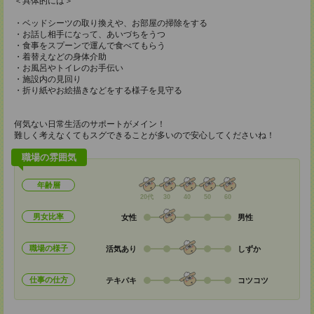
＜具体的には＞
・ベッドシーツの取り換えや、お部屋の掃除をする
・お話し相手になって、あいづちをうつ
・食事をスプーンで運んで食べてもらう
・着替えなどの身体介助
・お風呂やトイレのお手伝い
・施設内の見回り
・折り紙やお絵描きなどをする様子を見守る
何気ない日常生活のサポートがメイン！
難しく考えなくてもスグできることが多いので安心してくださいね！
職場の雰囲気
年齢層
20代
30
40
50
60
男女比率
女性
男性
職場の様子
活気あり
しずか
仕事の仕方
テキパキ
コツコツ