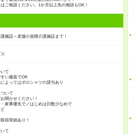
はご相談ください。1か月以上先の相談もOK！
介護施設～老舗小規模介護施設まで！
ビス
ついて
すい服装でOK
よってはポロシャツの貸与あり
について
お聞かせください！
家事優先で／はじめは日数少なめで
ど
休取得実績あり！
ついて