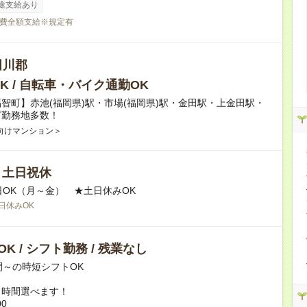
途支給あり
費全額支給※規定有
田川郡
K / 自転車・バイク通勤OK
智町】赤池(福岡県)駅・市場(福岡県)駅・金田駅・上金田駅・
ど勤務地多数！
向けマンション＞
/ 土日祝休
日OK（月～金） ★土日休みOK
日休みOK
K / シフト勤務 / 残業なし
間～の時短シフトOK
ト時間選べます！
00