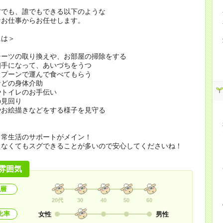
方でも、誰でもできる以下のような
なお仕事からお任せします。
には＞
シーツの取り換えや、お部屋の掃除をする
相手になって、あいづちをうつ
スプーンで運んで食べてもらう
などの身体介助
やトイレのお手伝い
の見回り
やお絵描きなどをする様子を見守る
日常生活のサポートがメイン！
えなくてもスグできることが多いので安心してくださいね！
雰囲気
層
20代
30
40
50
60
比率
女性
男性