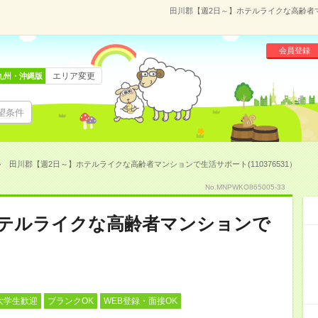
田川郡【週2日～】ホテルライクな高齢者マン
会員登録
エリア変更
九州・沖縄版
望条件
田川郡【週2日～】ホテルライクな高齢者マンションで生活サポート(110376531）
No.MNPWKO865005-33
ホテルライクな高齢者マンションで
大学生歓迎
ブランクOK
WEB登録・面接OK