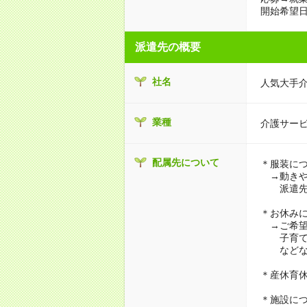
開始希望日
派遣先の概要
社名
人気大手
業種
介護サー
配属先について
＊服装に
→動きや
派遣先に
＊お休み
→ご希望
子育て・
などな
＊産休育
＊施設に