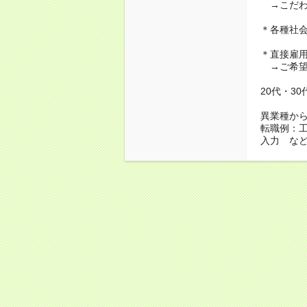
→こだわ
＊各種社
＊直接雇
→ご希望
20代・3
異業種か
転職例：
入力 な