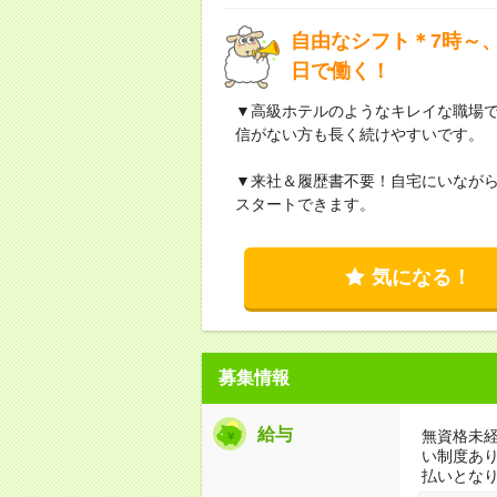
自由なシフト＊7時～、
日で働く！
▼高級ホテルのようなキレイな職場
信がない方も長く続けやすいです。
▼来社＆履歴書不要！自宅にいなが
スタートできます。
気になる！
募集情報
給与
無資格未経
い制度あ
払いとな