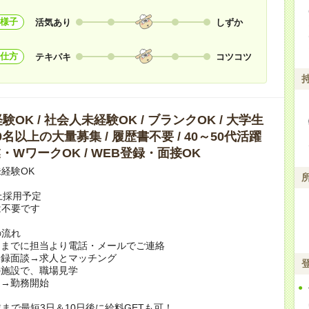
様子
活気あり
しずか
仕方
テキパキ
コツコツ
OK / 社会人未経験OK / ブランクOK / 大学生
10名以上の大量募集 / 履歴書不要 / 40～50代活躍
副業・WワークOK / WEB登録・面接OK
経験OK
上採用予定
は不要です
の流れ
日までに担当より電話・メールでご連絡
登録面談→求人とマッチング
の施設で、職場見学
定→勤務開始
まで最短3日＆10日後に給料GETも可！