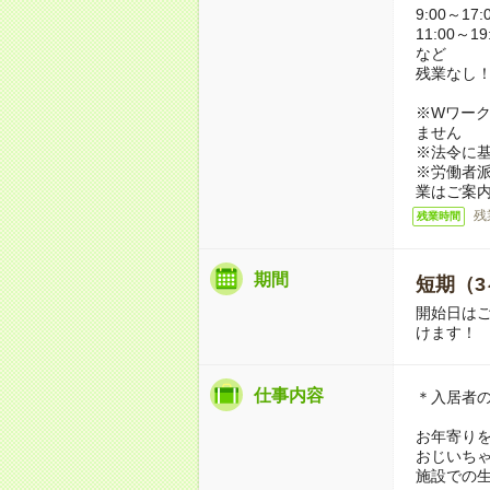
9:00～17:
11:00～19
など
残業なし
※Wワーク
ません
※法令に基
※労働者
業はご案
残
残業時間
期間
短期（3
開始日は
けます！
仕事内容
＊入居者
お年寄り
おじいち
施設での