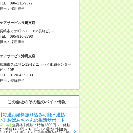
TEL：096-211-9572
担当：採用担当
ケアサービス長崎支店
長崎市万才町 7-1 TBM長崎ビル 3F
TEL：095-816-2793
担当：採用担当
ケアサービス沖縄支店
那覇市久茂地 1-12-12 ニッセイ那覇センター
ビル 10F
TEL：0120-435-133
担当：登録担当
この会社のその他のバイト情報
【毎週お給料振り込み可能＊週払
い】おばあちゃんの生活サポート
[給 与]
無資格未経験：時給1300円～ 経験
者：時給1400円～★日払い／週払い制度あ
り（月払いも選べます）※稼働開始時は手続