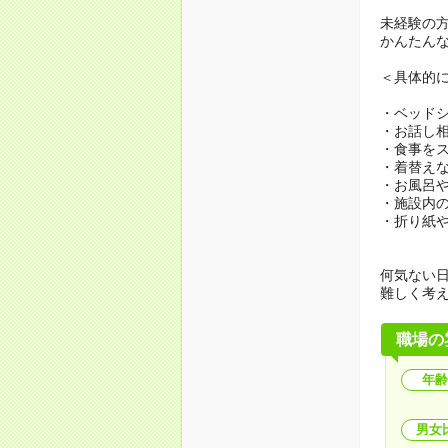
未経験の
かんたん
＜具体的
・ベッド
・お話し
・食事を
・着替え
・お風呂
・施設内
・折り紙
何気ない
難しく考
職場の
年齢
男女