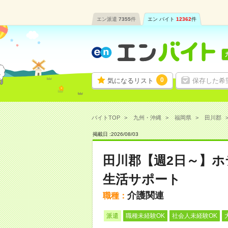
エン派遣
7355
件
エン バイト
12362
件
0
気になるリスト
保存した希
バイトTOP
九州・沖縄
福岡県
田川郡
掲載日 :
2026
/
08
/
03
田川郡【週2日～】
生活サポート
介護関連
職種：
派遣
職種未経験OK
社会人未経験OK