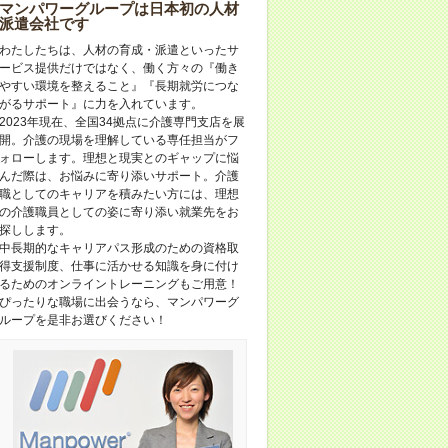
マンパワーグループは日本初の人材
派遣会社です
わたしたちは、人材の育成・派遣といったサ
ービス提供だけではなく、働く方々の『働き
やすい環境を整えること』『長期就労につな
がるサポート』に力を入れています。
2023年現在、全国34拠点に介護専門支店を展
開。介護の現場を理解している専任担当がフ
ォローします。理想と現実とのギャップに悩
んだ際は、お悩みに寄り添いサポート。介護
職としてのキャリアを積みたい方には、理想
の介護職員としての姿に寄り添い就業先をお
探しします。
中長期的なキャリアパス形成のための資格取
得支援制度、仕事に活かせる知識を身に付け
るためのオンライントレーニングもご用意！
ぴったりな職場に出会うなら、マンパワーグ
ループを是非お選びください！