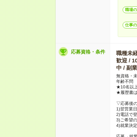
職場の
仕事の
応募資格・条件
職種未経験
歓迎 / 
中 / 
無資格・未
年齢不問
★10名以
★履歴書
▽応募後
1)翌営業
2)電話で
3)ご希望
4)就業決
応募→就業