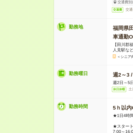
交通費別
交通
交通費
勤務地
福岡県
車通勤O
【田川郡福
人見駅な
＜シニア
勤務曜日
週2～3 
週2日～5
土
休日休暇
勤務時間
5ｈ以内O
★1日4時
★スター
7:00～16: