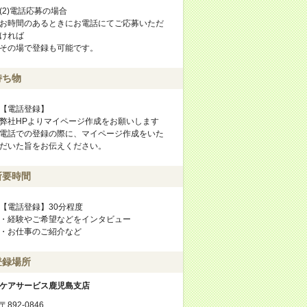
(2)電話応募の場合
お時間のあるときにお電話にてご応募いただ
ければ
その場で登録も可能です。
持ち物
【電話登録】
弊社HPよりマイページ作成をお願いします
電話での登録の際に、マイページ作成をいた
だいた旨をお伝えください。
所要時間
【電話登録】30分程度
・経験やご希望などをインタビュー
・お仕事のご紹介など
登録場所
ケアサービス鹿児島支店
〒892-0846