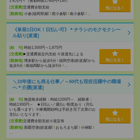
2.6万円～（夜勤時給1760円×15h）
[交通費]
交通費全額支給
気になる！
[勤務地]
小倉(福岡県)駅
/
西小倉駅
/
南小倉駅
/
…
《単発1日OK！日払い可》＊チラシのモクモクシー
ル貼り[派遣]
[給 与]
時給1,500円～1,875円
[交通費]
■ 交通費規定内支給 ※派遣先による
気になる！
[勤務地]
博多駅から徒歩5分
/
福岡空港(鉄道)駅から
徒歩5分
/
南福岡駅から徒歩5分
/
…
＼10年後にも残る仕事／～60代も現役活躍中の職場
へ＊介護[派遣]
[給 与]
無資格未経験：時給1200円～ 経験者：
時給1300円～ ★日払い／週払い制度あり（月払
いも選べます）※稼働開始時は手続き完了次第のお
支払いとなります。
気になる！
[交通費]
交通費全額支給※規定有
[勤務地]
那覇空港(鉄道)駅
/
おもろまち駅
/
小禄駅
/
…