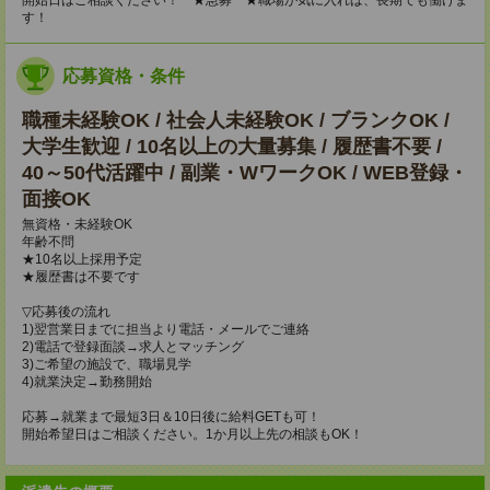
開始日はご相談ください！ ★急募 ★職場が気に入れば、長期でも働けま
す！
応募資格・条件
職種未経験OK / 社会人未経験OK / ブランクOK /
大学生歓迎 / 10名以上の大量募集 / 履歴書不要 /
40～50代活躍中 / 副業・WワークOK / WEB登録・
面接OK
無資格・未経験OK
年齢不問
★10名以上採用予定
★履歴書は不要です
▽応募後の流れ
1)翌営業日までに担当より電話・メールでご連絡
2)電話で登録面談→求人とマッチング
3)ご希望の施設で、職場見学
4)就業決定→勤務開始
応募→就業まで最短3日＆10日後に給料GETも可！
開始希望日はご相談ください。1か月以上先の相談もOK！