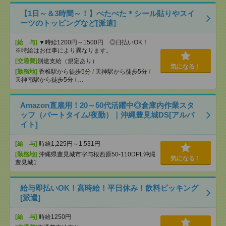
【1日～＆3時間～！】ぺたぺた＊シール貼りやスイ
ーツのトッピングなど[派遣]
[給 与]
▼時給1200円～1500円 ◎日払いOK！
※時給はお仕事により異なります。
[交通費]
別途支給（規定あり）
気になる！
[勤務地]
香椎駅から徒歩5分
/
天神駅から徒歩5分
/
天神南駅から徒歩5分
/
…
Amazon直雇用！20～50代活躍中◎倉庫内作業スタ
ッフ（パートタイム/夜勤）｜沖縄豊見城DS[アルバ
イト]
[給 与]
時給1,225円～1,531円
[勤務地]
沖縄県豊見城市字与根西原50-110DPL沖縄
気になる！
豊見城1
給与即払いOK！高時給！平日休み！飲料ピッキング
[派遣]
[給 与]
時給1250円