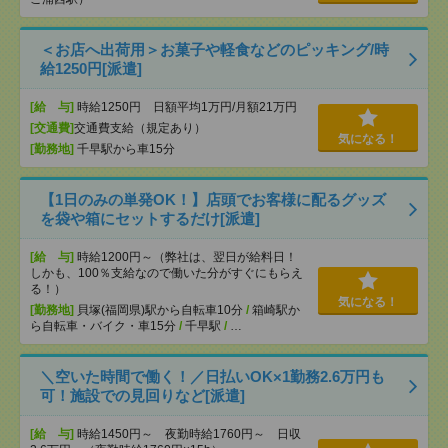
＜お店へ出荷用＞お菓子や軽食などのピッキング/時
給1250円[派遣]
[給 与]
時給1250円 日額平均1万円/月額21万円
[交通費]
交通費支給（規定あり）
気になる！
[勤務地]
千早駅から車15分
【1日のみの単発OK！】店頭でお客様に配るグッズ
を袋や箱にセットするだけ[派遣]
[給 与]
時給1200円～（弊社は、翌日が給料日！
しかも、100％支給なので働いた分がすぐにもらえ
る！）
気になる！
[勤務地]
貝塚(福岡県)駅から自転車10分
/
箱崎駅か
ら自転車・バイク・車15分
/
千早駅
/
…
＼空いた時間で働く！／日払いOK×1勤務2.6万円も
可！施設での見回りなど[派遣]
[給 与]
時給1450円～ 夜勤時給1760円～ 日収