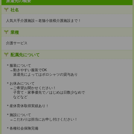
派遣先の概要
社名
人気大手介護施設～老舗小規模介護施設まで！
業種
介護サービス
配属先について
＊服装について
→動きやすい服装でOK
派遣先によってはポロシャツの貸与あり
＊お休みについて
→ご希望お聞かせください！
子育て・家事優先で／はじめは日数少なめで
などなど
＊産休育休取得実績あり！
＊施設について
→こだわりは担当にお申し付けください！
＊各種社会保険完備