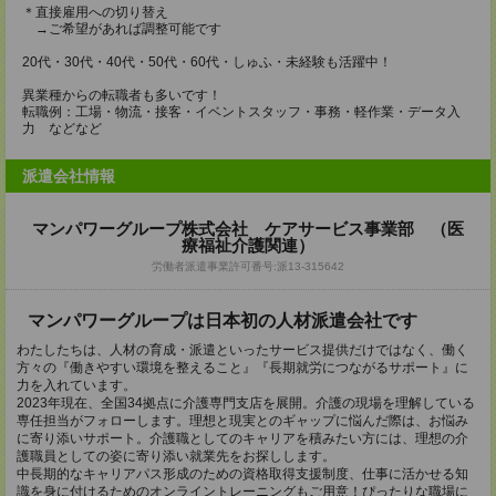
＊直接雇用への切り替え
→ご希望があれば調整可能です
20代・30代・40代・50代・60代・しゅふ・未経験も活躍中！
異業種からの転職者も多いです！
転職例：工場・物流・接客・イベントスタッフ・事務・軽作業・データ入
力 などなど
派遣会社情報
マンパワーグループ株式会社 ケアサービス事業部 （医
療福祉介護関連）
労働者派遣事業許可番号:派13-315642
マンパワーグループは日本初の人材派遣会社です
わたしたちは、人材の育成・派遣といったサービス提供だけではなく、働く
方々の『働きやすい環境を整えること』『長期就労につながるサポート』に
力を入れています。
2023年現在、全国34拠点に介護専門支店を展開。介護の現場を理解している
専任担当がフォローします。理想と現実とのギャップに悩んだ際は、お悩み
に寄り添いサポート。介護職としてのキャリアを積みたい方には、理想の介
護職員としての姿に寄り添い就業先をお探しします。
中長期的なキャリアパス形成のための資格取得支援制度、仕事に活かせる知
識を身に付けるためのオンライントレーニングもご用意！ぴったりな職場に