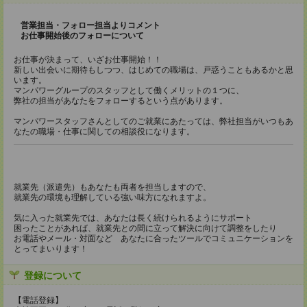
営業担当・フォロー担当よりコメント
お仕事開始後のフォローについて
お仕事が決まって、いざお仕事開始！！
新しい出会いに期待もしつつ、はじめての職場は、戸惑うこともあるかと思
います。
マンパワーグループのスタッフとして働くメリットの１つに、
弊社の担当があなたをフォローするという点があります。
マンパワースタッフさんとしてのご就業にあたっては、弊社担当がいつもあ
なたの職場・仕事に関しての相談役になります。
就業先（派遣先）もあなたも両者を担当しますので、
就業先の環境も理解している強い味方になれますよ。
気に入った就業先では、あなたは長く続けられるようにサポート
困ったことがあれば、就業先との間に立って解決に向けて調整をしたり
お電話やメール・対面など あなたに合ったツールでコミュニケーションを
とってまいります！
登録について
【電話登録】