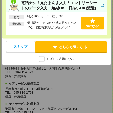
鹿児島市加治屋町 15-9 大同生命鹿児島ビル 9F
電話ナシ！見たまんま入力＊エントリーシー
TEL：099-239-1070
トのデータ入力・短期OK・日払いOK[派遣]
担当：採用担当
ケアサービス福岡支店
時給1600円 ＊日払いOK
給与
〒812-0024 福岡県福岡市博多区綱場町4-11 パシフィックコート博
天神駅から徒歩5分 / 博多駅からバス
勤務地
多 3F（25.3.17～）
気になる!
15分 / 西鉄福岡駅から徒歩5分 / …
TEL：092-517-3686
担当：採用担当
ケアサービス北九州支店
〒802-0003 福岡県北九州市小倉北区米町 1-1-21 大分銀行・明治安田生
スキップ
どちらも気になる！
命ビル 6F
TEL：093-555-4597
担当：採用担当
しばらく表示しない
ケアサービス熊本支店
熊本県熊本市中央区花畑町1-1 大同生命鹿児島ビル 4F
TEL：096-211-9572
担当：採用担当
ケアサービス長崎支店
長崎市万才町 7-1 TBM長崎ビル 3F
TEL：095-816-2793
担当：採用担当
ケアサービス沖縄支店
那覇市久茂地 1-12-12 ニッセイ那覇センタービル 10F
TEL：0120-435-133