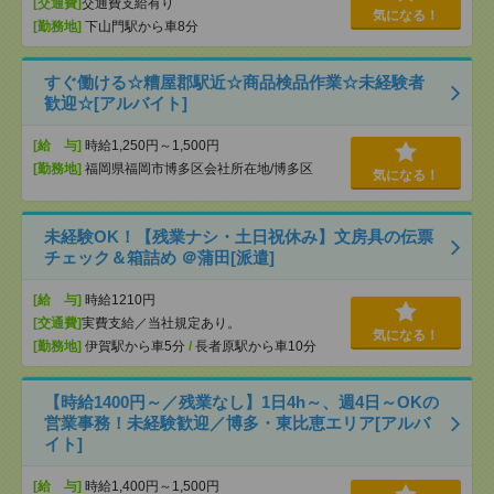
[交通費]
交通費支給有り
気になる！
[勤務地]
下山門駅から車8分
すぐ働ける☆糟屋郡駅近☆商品検品作業☆未経験者
歓迎☆[アルバイト]
[給 与]
時給1,250円～1,500円
[勤務地]
福岡県福岡市博多区会社所在地/博多区
気になる！
未経験OK！【残業ナシ・土日祝休み】文房具の伝票
チェック＆箱詰め ＠蒲田[派遣]
[給 与]
時給1210円
[交通費]
実費支給／当社規定あり。
気になる！
[勤務地]
伊賀駅から車5分
/
長者原駅から車10分
【時給1400円～／残業なし】1日4h～、週4日～OKの
営業事務！未経験歓迎／博多・東比恵エリア[アルバ
イト]
[給 与]
時給1,400円～1,500円