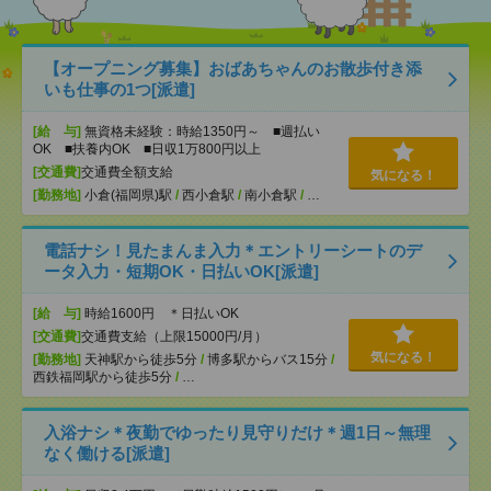
【オープニング募集】おばあちゃんのお散歩付き添
いも仕事の1つ[派遣]
[給 与]
無資格未経験：時給1350円～ ■週払い
OK ■扶養内OK ■日収1万800円以上
[交通費]
交通費全額支給
気になる！
[勤務地]
小倉(福岡県)駅
/
西小倉駅
/
南小倉駅
/
…
電話ナシ！見たまんま入力＊エントリーシートのデ
ータ入力・短期OK・日払いOK[派遣]
[給 与]
時給1600円 ＊日払いOK
[交通費]
交通費支給（上限15000円/月）
気になる！
[勤務地]
天神駅から徒歩5分
/
博多駅からバス15分
/
西鉄福岡駅から徒歩5分
/
…
入浴ナシ＊夜勤でゆったり見守りだけ＊週1日～無理
なく働ける[派遣]