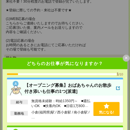
来社不要！30分程度のお電話で登録が完了いたします。
★登録に際しての予約・来社は不要です★
(1)WEB応募の場合
こちらからご連絡いたしますのでお待ちください。
ご応募頂いた後、案内メールをお送りしますので
内容をご確認ください。
(2)電話応募の場合
お時間のあるときにお電話にてご応募いただければ
その場で登録も可能です。
×
持ち物
どちらのお仕事が気になりますか？
【電話登録】
弊社HPよりマイページ作成をお願いします
1
/10
電話での登録の際に、マイページ作成をいただいた旨をお伝えください。
所要時間
【オープニング募集】おばあちゃんのお散歩
付き添いも仕事の1つ[派遣]
【電話登録】30分程度
・経験やご希望などをインタビュー
無資格未経験：時給1350円～ ■週払
・お仕事のご紹介など
給与
いOK ■扶養内OK ■日収1万800円
登録場所
以上
小倉(福岡県)駅 / 西小倉駅 / 南小倉駅 /
気になる!
勤務地
…
ケアサービス鹿児島支店
〒892-0846