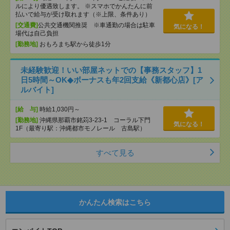
ルにより優遇致します。 ※スマホでかんたんに前
払いで給与が受け取れます（※上限、条件あり）
[交通費]
公共交通機関推奨 ※車通勤の場合は駐車
気になる！
場代は自己負担
[勤務地]
おもろまち駅から徒歩1分
未経験歓迎！いい部屋ネットでの【事務スタッフ】1
日5時間～OK◆ボーナスも年2回支給《新都心店》[ア
ルバイト]
[給 与]
時給1,030円～
[勤務地]
沖縄県那覇市銘苅3-23-1 コーラル下門
気になる！
1F（最寄り駅：沖縄都市モノレール 古島駅）
すべて見る
かんたん検索はこちら