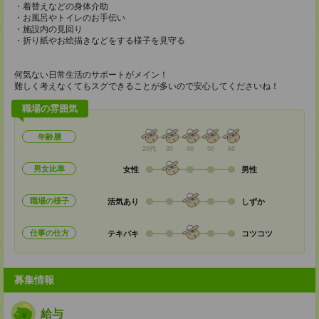
・着替えなどの身体介助
・お風呂やトイレのお手伝い
・施設内の見回り
・折り紙やお絵描きなどをする様子を見守る
何気ない日常生活のサポートがメイン！
難しく考えなくてもスグできることが多いので安心してくださいね！
職場の雰囲気
年齢層
20代
30
40
50
60
男女比率
女性
男性
職場の様子
活気あり
しずか
仕事の仕方
テキパキ
コツコツ
募集情報
給与