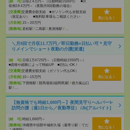
[給 与]
日収2.4万円～（日勤時給1500円） ■月
収例19.4万円～（夜勤月8回勤務の場合）
[交通費]
交通費全額支給 ■ガソリン代も全額支給
（規定あり） ■無料駐車場もご相談ください
気になる！
[月収例]
15～20万円
[勤務地]
若松駅
/
二島駅
/
奥洞海駅
/
…
＼月8回で月収11.7万円／即日勤務×日払い可＊見守
りメインでショート夜勤の介護[派遣]
[給 与]
日収1万4725円～（日勤時給1550円～）
■資格や経験によって時給UP ■日払いOK！
[交通費]
交通費全額支給（ガソリン代もOK）
[月収例]
10～15万円
気になる！
[勤務地]
下曽根駅
/
競馬場前(福岡県)駅
/
徳力嵐山口
駅
/
…
【無資格でも時給1,680円～】夜間見守りヘルパー✨
訪問介護（週1日から／夜勤専従） /Jb[アルバイト]
[給 与]
時給1,680円～
[勤務地]
沖縄県中頭郡中城村久場（最寄り駅：てだ
気になる！
こ浦西駅）