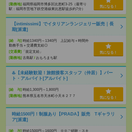
[勤務地]
福岡県福岡市博多区比恵町3-25（最寄り
気になる！
駅：福岡市営地下鉄空港線東比恵駅徒歩約7分）
【intimissimi】でイタリアンランジェリー販売｜長
期[派遣]
[給 与]
時給1340円～1340円 上記給与＋時間外
勤務手当＋交通費支給◎
[交通費]
「規定支給」
気になる！
[勤務地]
古島駅
/
おもろまち駅
♨️【未経験歓迎！旅館接客スタッフ（仲居）】パー
ト・アルバイト[アルバイト]
[給 与]
時給1,300円～1,800円
[勤務地]
熊本県玉名市天水町小天８２７７
気になる！
時給1500円！制服あり【PRADA】販売 Tギャラリ
ア[派遣]
[給 与]
時給1500円～1600円 ※※ご経験・スキ