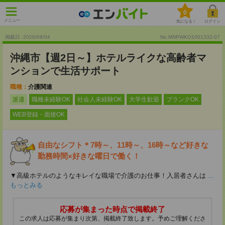
0
メニュー
気になる！
ログイン
掲載日 :2026
/
08
/
04
No.MNPWKO1001332-07
沖縄市【週2日～】ホテルライクな高齢者マ
ンションで生活サポート
職種：
介護関連
派遣
職種未経験OK
社会人未経験OK
大学生歓迎
ブランクOK
WEB登録・面接OK
自由なシフト＊7時～、11時～、16時～など好きな
勤務時間×好きな曜日で働く！
▼高級ホテルのようなキレイな職場で介護のお仕事！入居者さんは
...
もっとみる
応募が集まった時点で掲載終了
この求人は応募が集まり次第、掲載終了致します。予めご理解くださ