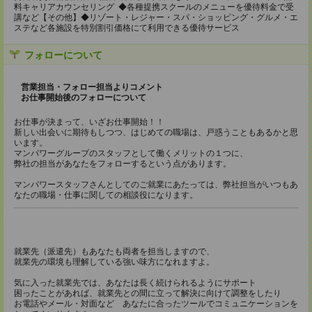
料キャリアカウンセリング ◆各種提携スクールのメニューを優待料金で受
講など【その他】◆リゾート・レジャー・スパ・ショッピング・グルメ・エ
ステなど各施設を特別割引価格にて利用できる優待サービス
フォローについて
営業担当・フォロー担当よりコメント
お仕事開始後のフォローについて
お仕事が決まって、いざお仕事開始！！
新しい出会いに期待もしつつ、はじめての職場は、戸惑うこともあるかと思
います。
マンパワーグループのスタッフとして働くメリットの１つに、
弊社の担当があなたをフォローするという点があります。
マンパワースタッフさんとしてのご就業にあたっては、弊社担当がいつもあ
なたの職場・仕事に関しての相談役になります。
就業先（派遣先）もあなたも両者を担当しますので、
就業先の環境も理解している強い味方になれますよ。
気に入った就業先では、あなたは長く続けられるようにサポート
困ったことがあれば、就業先との間に立って解決に向けて調整をしたり
お電話やメール・対面など あなたに合ったツールでコミュニケーションを