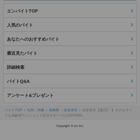
エンバイトTOP
人気のバイト
あなたへのおすすめバイト
最近見たバイト
詳細検索
バイトQ&A
アンケート&プレゼント
バイトTOP
九州・沖縄
長崎県
佐世保市
佐世保市【週2日～】ホテルライ
クな高齢者マンションで生活サポート(110376499）
Copyright © en Inc.