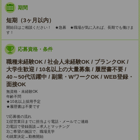
期間
短期（3ヶ月以内）
開始日はご相談ください！ ★急募 ★職場が気に入れば、長期でも働けま
す！
応募資格・条件
職種未経験OK / 社会人未経験OK / ブランクOK /
大学生歓迎 / 10名以上の大量募集 / 履歴書不要 /
40～50代活躍中 / 副業・WワークOK / WEB登録・
面接OK
無資格・未経験OK
年齢不問
★10名以上採用予定
★履歴書は不要です
▽応募後の流れ
1)翌営業日までに担当より電話・メールでご連絡
2)電話で登録面談→求人とマッチング
3)ご希望の施設で、職場見学
4)就業決定→勤務開始