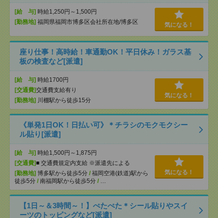
[給 与]
時給1,250円～1,500円
[勤務地]
福岡県福岡市博多区会社所在地/博多区
気になる！
座り仕事！高時給！車通勤OK！平日休み！ガラス基
板の検査など[派遣]
[給 与]
時給1700円
[交通費]
交通費支給有り
気になる！
[勤務地]
川棚駅から徒歩15分
《単発1日OK！日払い可》＊チラシのモクモクシー
ル貼り[派遣]
[給 与]
時給1,500円～1,875円
[交通費]
■ 交通費規定内支給 ※派遣先による
気になる！
[勤務地]
博多駅から徒歩5分
/
福岡空港(鉄道)駅から
徒歩5分
/
南福岡駅から徒歩5分
/
…
【1日～＆3時間～！】ぺたぺた＊シール貼りやスイ
ーツのトッピングなど[派遣]