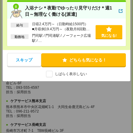
登録場所
入浴ナシ＊夜勤でゆったり見守りだけ＊週1
日～無理なく働ける[派遣]
ケアサービス鹿児島支店
〒892-0846
日収2.4万円～（日勤時給1500円）
給与
鹿児島市加治屋町 15-9 大同生命鹿児島ビル 9F
■月収例19.4万円～（夜勤月8回勤務
TEL：099-239-1070
の場合）
門司駅 / 門司港駅 / ノーフォーク広場
気になる!
担当：採用担当
勤務地
駅 / …
ケアサービス福岡支店
〒812-0024 福岡県福岡市博多区綱場町4-11 パシフィックコート博
多 3F（25.3.17～）
TEL：092-517-3686
スキップ
どちらも気になる！
担当：採用担当
ケアサービス北九州支店
しばらく表示しない
〒802-0003 福岡県北九州市小倉北区米町 1-1-21 大分銀行・明治安田生
命ビル 6F
TEL：093-555-4597
担当：採用担当
ケアサービス熊本支店
熊本県熊本市中央区花畑町1-1 大同生命鹿児島ビル 4F
TEL：096-211-9572
担当：採用担当
ケアサービス長崎支店
長崎市万才町 7-1 TBM長崎ビル 3F