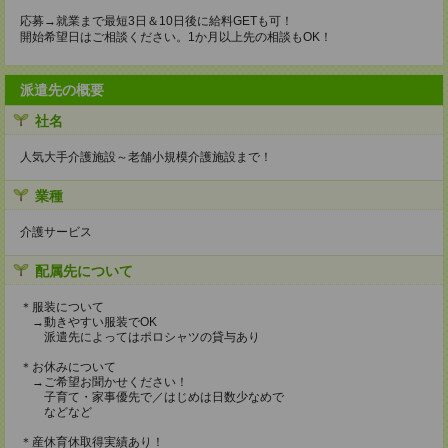
応募→就業まで最短3日＆10日後に給料GETも可！
開始希望日はご相談ください。1か月以上先の相談もOK！
派遣先の概要
社名
人気大手介護施設～老舗小規模介護施設まで！
業種
介護サービス
配属先について
＊服装について
→動きやすい服装でOK
派遣先によってはポロシャツの貸与あり
＊お休みについて
→ご希望お聞かせください！
子育て・家事優先で／はじめは日数少なめで
などなど
＊産休育休取得実績あり！