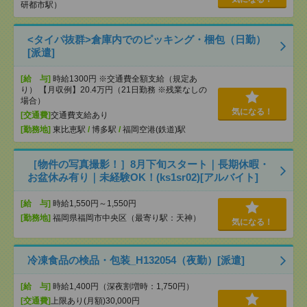
研都市駅）
<タイパ抜群>倉庫内でのピッキング・梱包（日勤）
[派遣]
[給 与]
時給1300円 ※交通費全額支給（規定あ
り） 【月収例】20.4万円（21日勤務 ※残業なしの
場合）
気になる！
[交通費]
交通費支給あり
[勤務地]
東比恵駅
/
博多駅
/
福岡空港(鉄道)駅
［物件の写真撮影！］8月下旬スタート｜長期休暇・
お盆休み有り｜未経験OK！(ks1sr02)[アルバイト]
[給 与]
時給1,550円～1,550円
[勤務地]
福岡県福岡市中央区（最寄り駅：天神）
気になる！
冷凍食品の検品・包装_H132054（夜勤）[派遣]
[給 与]
時給1,400円（深夜割増時：1,750円）
[交通費]
上限あり(月額)30,000円