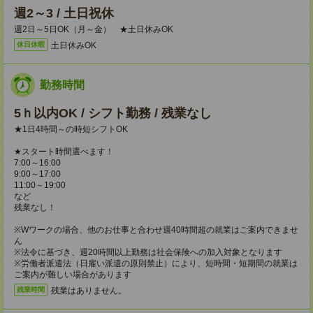
週2～3 / 土日祝休
週2日～5日OK（月～金） ★土日休みOK
土日休みOK
休日休暇
勤務時間
5ｈ以内OK / シフト勤務 / 残業なし
★1日4時間～の時短シフトOK
★スタート時間選べます！
7:00～16:00
9:00～17:00
11:00～19:00
など
残業なし！
※Wワークの場合、他のお仕事と合わせ週40時間超の就業はご案内できませ
ん
※法令に基づき、週20時間以上勤務は社会保険への加入対象となります
※労働者派遣法（日雇い派遣の原則禁止）により、短時間・短期間の就業は
ご案内が難しい場合があります
残業はありません。
残業時間