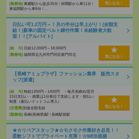
気になる！
[勤務地]
東郷駅から徒歩35分
/
赤間駅から車11分
/
東福間駅から車8分
/
…
日払い可1.2万円～！月の半分は早上がり！(全額支
給！)新車の固定ベルト締付作業！未経験者大歓
迎！！[アルバイト]
[給 与]
日給12,000円～18,000円
[勤務地]
福岡県北九州市門司区新門司北
気になる！
【長崎アミュプラザ】ファッション業界 販売スタ
ッフ[派遣]
[給 与]
時給1350円～1400円 ・毎月末締め/翌月
15日支払い・残業は1分単位で支給します・前払い
制度（速払いドットコム導入）
気になる！
[交通費]
別途全額支給
[勤務地]
長崎(長崎県)駅
/
長崎駅前駅
★☆リペアスタッフ★☆モクモク作業好き必見！！
柔軟シフトでプライベート充実！☆WEB面接