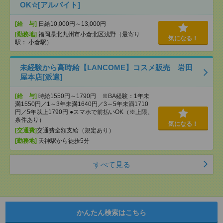
OK☆[アルバイト]
[給 与]
日給10,000円～13,000円
[勤務地]
福岡県北九州市小倉北区浅野（最寄り
気になる！
駅： 小倉駅）
未経験から高時給【LANCOME】コスメ販売 岩田
屋本店[派遣]
[給 与]
時給1550円～1790円 ※BA経験：1年未
満1550円／1～3年未満1640円／3～5年未満1710
円／5年以上1790円 ●スマホで前払いOK（※上限、
条件あり）
気になる！
[交通費]
交通費全額支給（規定あり）
[勤務地]
天神駅から徒歩5分
すべて見る
かんたん検索はこちら