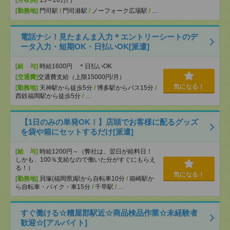
[月収例]
15～20万円
[勤務地]
門司駅
/
門司港駅
/
ノーフォーク広場駅
/
…
電話ナシ！見たまんま入力＊エントリーシートのデ
ータ入力・短期OK・日払いOK[派遣]
[給 与]
時給1600円 ＊日払いOK
[交通費]
交通費支給（上限15000円/月）
気になる！
[勤務地]
天神駅から徒歩5分
/
博多駅からバス15分
/
西鉄福岡駅から徒歩5分
/
…
【1日のみの単発OK！】店頭でお客様に配るグッズ
を袋や箱にセットするだけ[派遣]
[給 与]
時給1200円～（弊社は、翌日が給料日！
しかも、100％支給なので働いた分がすぐにもらえ
る！）
気になる！
[勤務地]
貝塚(福岡県)駅から自転車10分
/
箱崎駅か
ら自転車・バイク・車15分
/
千早駅
/
…
すぐ働ける☆糟屋郡駅近☆商品検品作業☆未経験者
歓迎☆[アルバイト]