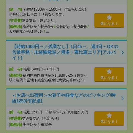
[給 与]
▼時給1200円～1500円 ◎日払いOK！
※時給はお仕事により異なります。
[交通費]
別途支給（規定あり）
気になる！
[勤務地]
香椎駅から徒歩5分
/
天神駅から徒歩5分
/
天神南駅から徒歩5分
/
…
【時給1400円～／残業なし】1日4h～、週4日～OKの
営業事務！未経験歓迎／博多・東比恵エリア[アルバ
イト]
[給 与]
時給1,400円～1,500円
[勤務地]
福岡県福岡市博多区比恵町3-25（最寄り
気になる！
駅：福岡市営地下鉄空港線東比恵駅徒歩約7分）
＜お店へ出荷用＞お菓子や軽食などのピッキング/時
給1250円[派遣]
[給 与]
時給1250円 日額平均1万円/月額21万円
[交通費]
交通費支給（規定あり）
気になる！
[勤務地]
千早駅から車15分