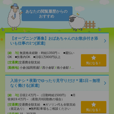
あなたの閲覧履歴からの
おすすめ
【オープニング募集】おばあちゃんのお散歩付き添
いも仕事の1つ[派遣]
[給 与]
無資格未経験：時給1350円～ ■週払い
OK ■扶養内OK ■日収1万800円以上
[交通費]
交通費全額支給
気になる！
[勤務地]
小倉(福岡県)駅
/
西小倉駅
/
南小倉駅
/
…
入浴ナシ＊夜勤でゆったり見守りだけ＊週1日～無理
なく働ける[派遣]
[給 与]
日収2.4万円～（日勤時給1500円） ■月
収例19.4万円～（夜勤月8回勤務の場合）
[交通費]
交通費全額支給 ■ガソリン代も全額支給
（規定あり） ■無料駐車場もご相談ください
気になる！