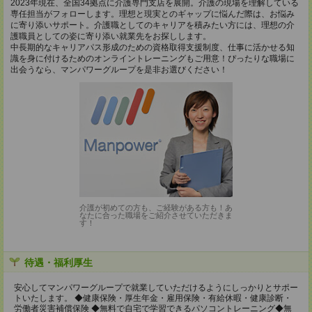
2023年現在、全国34拠点に介護専門支店を展開。介護の現場を理解している
専任担当がフォローします。理想と現実とのギャップに悩んだ際は、お悩み
に寄り添いサポート。介護職としてのキャリアを積みたい方には、理想の介
護職員としての姿に寄り添い就業先をお探しします。
中長期的なキャリアパス形成のための資格取得支援制度、仕事に活かせる知
識を身に付けるためのオンライントレーニングもご用意！ぴったりな職場に
出会うなら、マンパワーグループを是非お選びください！
介護が初めての方も、ご経験がある方も！あ
なたに合った職場をご紹介させていただきま
す！
待遇・福利厚生
安心してマンパワーグループで就業していただけるようにしっかりとサポー
トいたします。 ◆健康保険・厚生年金・雇用保険・有給休暇・健康診断・
労働者災害補償保険 ◆無料で自宅で学習できるパソコントレーニング◆無