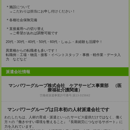
＊施設について
→こだわりは担当にお申し付けください！
＊各種社会保険完備
＊直接雇用への切り替え
→ご希望があれば調整可能です
20代・30代・40代・50代・60代・しゅふ・未経験も活躍中！
異業種からの転職者も多いです！
転職例：工場・物流・接客・イベントスタッフ・事務・軽作業・データ入
力 などなど
派遣会社情報
マンパワーグループ株式会社 ケアサービス事業部 （医
療福祉介護関連）
労働者派遣事業許可番号:派13-315642
マンパワーグループは日本初の人材派遣会社です
わたしたちは、人材の育成・派遣といったサービス提供だけではなく、働く
方々の『働きやすい環境を整えること』『長期就労につながるサポート』に
力を入れています。