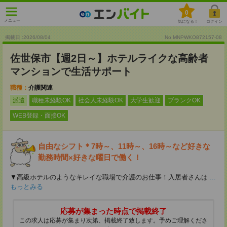
0
メニュー
気になる！
ログイン
掲載日 :2026
/
08
/
04
No.MNPWKO872157-08
佐世保市【週2日～】ホテルライクな高齢者
マンションで生活サポート
職種：
介護関連
派遣
職種未経験OK
社会人未経験OK
大学生歓迎
ブランクOK
WEB登録・面接OK
自由なシフト＊7時～、11時～、16時～など好きな
勤務時間×好きな曜日で働く！
▼高級ホテルのようなキレイな職場で介護のお仕事！入居者さんは
...
もっとみる
応募が集まった時点で掲載終了
この求人は応募が集まり次第、掲載終了致します。予めご理解くださ