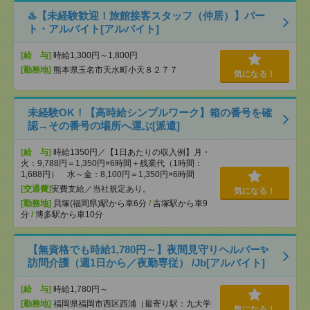
♨️【未経験歓迎！旅館接客スタッフ（仲居）】パー
ト・アルバイト[アルバイト]
[給 与]
時給1,300円～1,800円
[勤務地]
熊本県玉名市天水町小天８２７７
気になる！
未経験OK！【高時給シンプルワーク】箱の番号を確
認→その番号の場所へ運ぶ[派遣]
[給 与]
時給1350円／【1日あたりの収入例】月・
火：9,788円＝1,350円×6時間＋残業代（1時間：
1,688円） 水～金：8,100円＝1,350円×6時間
[交通費]
実費支給／当社規定あり。
気になる！
[勤務地]
貝塚(福岡県)駅から車6分
/
吉塚駅から車9
分
/
博多駅から車10分
【無資格でも時給1,780円～】夜間見守りヘルパー✨
訪問介護（週1日から／夜勤専従） /Jb[アルバイト]
[給 与]
時給1,780円～
[勤務地]
福岡県福岡市西区西浦（最寄り駅：九大学
気になる！