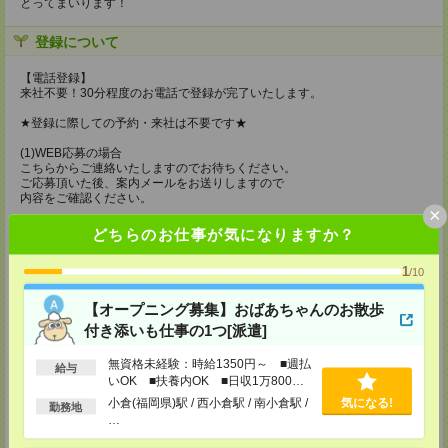
とってまいります！
登録について
【電話登録】
来社不要！30分程度のお電話で登録が完了いたします。
★登録に際しての予約・来社は不要です★
(1)WEB応募の場合
こちらからご連絡いたしますのでお待ちください。
ご応募頂いた後、案内メールをお送りしますので
内容をご確認ください。
×
(2)電話応募の場合
どちらのお仕事が気になりますか？
お時間のあるときにお電話にてご応募いただければ
その場で登録も可能です。
1
/10
持ち物
【オープニング募集】おばあちゃんのお散歩
【電話登録】
付き添いも仕事の1つ[派遣]
弊社HPよりマイページ作成をお願いします
電話での登録の際に、マイページ作成をいただいた旨をお伝えください。
無資格未経験：時給1350円～ ■週払
給与
所要時間
いOK ■扶養内OK ■日収1万800円
以上
小倉(福岡県)駅 / 西小倉駅 / 南小倉駅 /
気になる!
勤務地
【電話登録】30分程度
…
・経験やご希望などをインタビュー
・お仕事のご紹介など