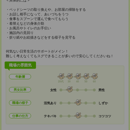
＜具体的には＞
・ベッドシーツの取り換えや、お部屋の掃除をする
・お話し相手になって、あいづちをうつ
・食事をスプーンで運んで食べてもらう
・着替えなどの身体介助
・お風呂やトイレのお手伝い
・施設内の見回り
・折り紙やお絵描きなどをする様子を見守る
何気ない日常生活のサポートがメイン！
難しく考えなくてもスグできることが多いので安心してくださいね！
職場の雰囲気
年齢層
20代
30
40
50
60
男女比率
女性
男性
職場の様子
活気あり
しずか
仕事の仕方
テキパキ
コツコツ