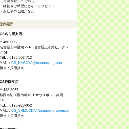
【電話登録】30分程度
・経験やご希望などをインタビュー
・お仕事のご紹介など
登録場所
CS名古屋支店
〒460-0008
名古屋市中区栄 2-3-1 名古屋広小路ビルヂン
グ 5F
TEL：0120-503-713
MAIL：
CS_NAGOYA@manpowergroup.jp
担当：採用担当
CS静岡支店
〒422-8067
静岡市駿河区南町18-1 サウスポット静岡
14F
TEL：0120-923-052
MAIL：
CS_SHIZUOKA@manpowergroup.jp
担当：採用担当