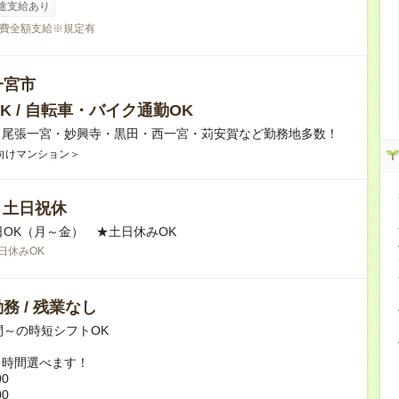
途支給あり
費全額支給※規定有
一宮市
K / 自転車・バイク通勤OK
】尾張一宮・妙興寺・黒田・西一宮・苅安賀など勤務地多数！
向けマンション＞
/ 土日祝休
日OK（月～金） ★土日休みOK
日休みOK
務 / 残業なし
間～の時短シフトOK
ト時間選べます！
00
00