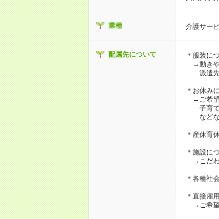
業種
介護サー
配属先について
＊服装に
→動きや
派遣先に
＊お休み
→ご希望
子育て・
などな
＊産休育
＊施設に
→こだわ
＊各種社
＊直接雇
→ご希望