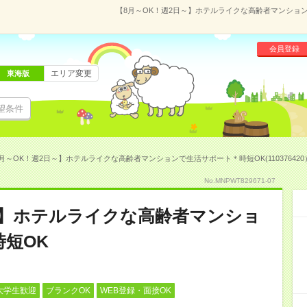
【8月～OK！週2日～】ホテルライクな高齢者マンションで
会員登録
エリア変更
東海版
望条件
月～OK！週2日～】ホテルライクな高齢者マンションで生活サポート＊時短OK(110376420
No.MNPWT829671-07
～】ホテルライクな高齢者マンショ
短OK
大学生歓迎
ブランクOK
WEB登録・面接OK