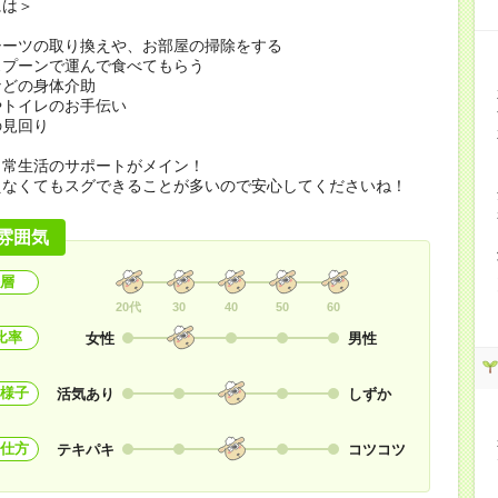
には＞
シーツの取り換えや、お部屋の掃除をする
スプーンで運んで食べてもらう
などの身体介助
やトイレのお手伝い
の見回り
日常生活のサポートがメイン！
えなくてもスグできることが多いので安心してくださいね！
雰囲気
層
20代
30
40
50
60
比率
女性
男性
様子
活気あり
しずか
仕方
テキパキ
コツコツ