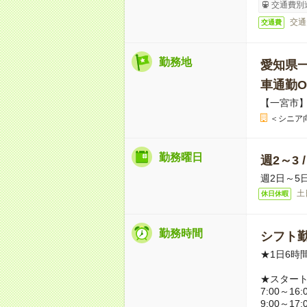
交通費別
交通
交通費
勤務地
愛知県
車通勤O
【一宮市
＜シニア
勤務曜日
週2～3 
週2日～5
土
休日休暇
勤務時間
シフト勤
★1日6時
★スター
7:00～16:
9:00～17: