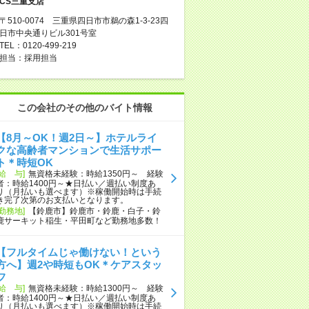
CS三重支店
〒510-0074 三重県四日市市鵜の森1-3-23四
日市中央通りビル301号室
TEL：0120-499-219
担当：採用担当
この会社のその他のバイト情報
【8月～OK！週2日～】ホテルライ
クな高齢者マンションで生活サポー
ト＊時短OK
[給 与]
無資格未経験：時給1350円～ 経験
者：時給1400円～★日払い／週払い制度あ
り（月払いも選べます）※稼働開始時は手続
き完了次第のお支払いとなります。
[勤務地]
【鈴鹿市】鈴鹿市・鈴鹿・白子・鈴
鹿サーキット稲生・平田町など勤務地多数！
【フルタイムじゃ働けない！という
方へ】週2や時短もOK＊ケアスタッ
フ
[給 与]
無資格未経験：時給1300円～ 経験
者：時給1400円～★日払い／週払い制度あ
り（月払いも選べます）※稼働開始時は手続