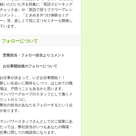
録いただいた方を対象に「英語スピーキング
チェック会」や「英語で習うフラワーアレン
ジメント」、「ときめき片づけ体験セミナ
ー」等、楽しくて役に立つセミナーも開催し
ています。
フォローについて
営業担当・フォロー担当よりコメント
お仕事開始後のフォローについて
お仕事が決まって、いざお仕事開始！！
新しい出会いに期待もしつつ、はじめての職
場は、戸惑うこともあるかと思います。
マンパワーグループのスタッフとして働くメ
リットの１つに、
弊社の担当があなたをフォローするという点
があります。
マンパワースタッフさんとしてのご就業にあ
たっては、弊社担当がいつもあなたの職場・
仕事に関しての相談役になります。