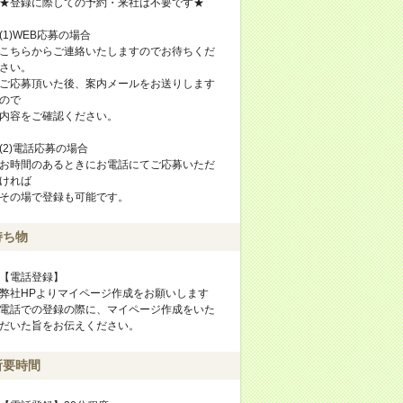
★登録に際しての予約・来社は不要です★
(1)WEB応募の場合
こちらからご連絡いたしますのでお待ちくだ
さい。
ご応募頂いた後、案内メールをお送りします
ので
内容をご確認ください。
(2)電話応募の場合
お時間のあるときにお電話にてご応募いただ
ければ
その場で登録も可能です。
持ち物
【電話登録】
弊社HPよりマイページ作成をお願いします
電話での登録の際に、マイページ作成をいた
だいた旨をお伝えください。
所要時間