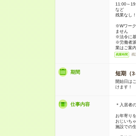
11:00～19
など
残業なし
※Wワーク
ません
※法令に基
※労働者
業はご案
残
残業時間
期間
短期（3
開始日は
けます！
仕事内容
＊入居者
お年寄り
おじいち
施設での