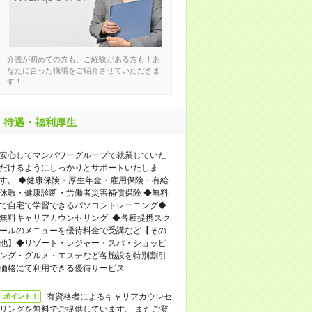
介護が初めての方も、ご経験がある方も！あ
なたに合った職場をご紹介させていただきま
す！
待遇・福利厚生
安心してマンパワーグループで就業していた
だけるようにしっかりとサポートいたしま
す。 ◆健康保険・厚生年金・雇用保険・有給
休暇・健康診断・労働者災害補償保険 ◆無料
で自宅で学習できるパソコントレーニング◆
無料キャリアカウンセリング ◆各種提携スク
ールのメニューを優待料金で受講など【その
他】◆リゾート・レジャー・スパ・ショッピ
ング・グルメ・エステなど各施設を特別割引
価格にて利用できる優待サービス
有資格者によるキャリアカウンセ
ポイント！
リングを無料でご提供しています。 またご登