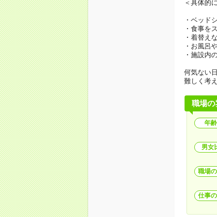
＜具体的
・ベッド
・食事を
・着替え
・お風呂
・施設内
何気ない
難しく考
職場の
年齢
男女
職場の
仕事の