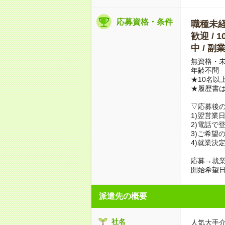
応募資格・条件
職種未経験
歓迎 / 
中 / 
無資格・未
年齢不問
★10名以
★履歴書
▽応募後
1)翌営業
2)電話で
3)ご希望
4)就業決
応募→就業
開始希望日
派遣先の概要
社名
人気大手