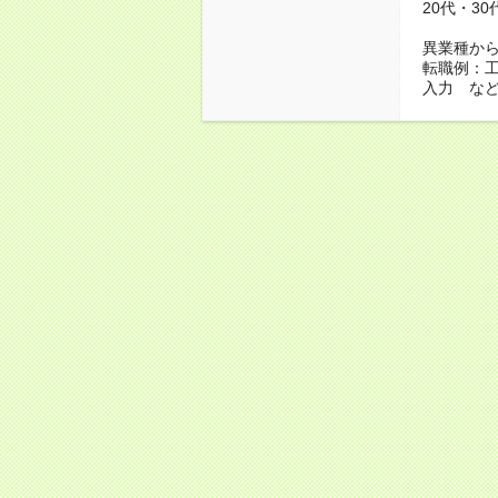
20代・3
異業種か
転職例：
入力 な