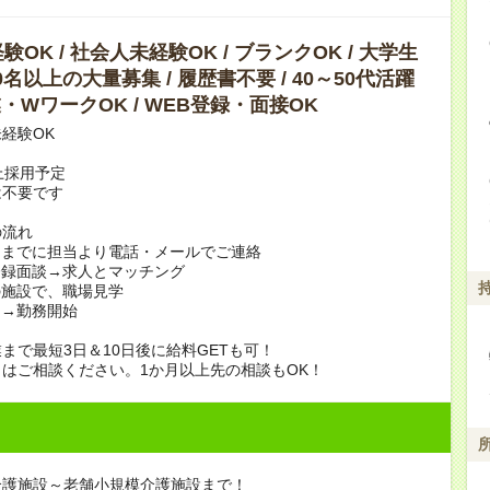
OK / 社会人未経験OK / ブランクOK / 大学生
10名以上の大量募集 / 履歴書不要 / 40～50代活躍
副業・WワークOK / WEB登録・面接OK
経験OK
上採用予定
は不要です
の流れ
日までに担当より電話・メールでご連絡
登録面談→求人とマッチング
の施設で、職場見学
定→勤務開始
まで最短3日＆10日後に給料GETも可！
はご相談ください。1か月以上先の相談もOK！
介護施設～老舗小規模介護施設まで！