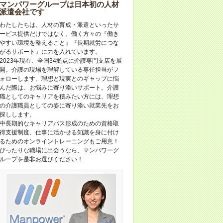
マンパワーグループは日本初の人材
派遣会社です
わたしたちは、人材の育成・派遣といったサ
ービス提供だけではなく、働く方々の『働き
やすい環境を整えること』『長期就労につな
がるサポート』に力を入れています。
2023年現在、全国34拠点に介護専門支店を展
開。介護の現場を理解している専任担当がフ
ォローします。理想と現実とのギャップに悩
んだ際は、お悩みに寄り添いサポート。介護
職としてのキャリアを積みたい方には、理想
の介護職員としての姿に寄り添い就業先をお
探しします。
中長期的なキャリアパス形成のための資格取
得支援制度、仕事に活かせる知識を身に付け
るためのオンライントレーニングもご用意！
ぴったりな職場に出会うなら、マンパワーグ
ループを是非お選びください！