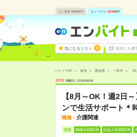
エン派遣
15490
件
エン バイト
22168
件
0
気になるリスト
保存した希
バイトTOP
東海
愛知県
一宮市
【8
NEW
掲載日 :
2026
/
08
/
06
【8月～OK！週2日
ンで生活サポート＊時
介護関連
職種：
派遣
職種未経験OK
社会人未経験OK