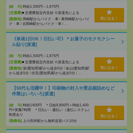
[給 与]
時給1,500円～1,875円
[交通費]
■ 交通費規定内支給 ※派遣先による
気になる！
[勤務地]
岡崎駅からバイク・車
/
東岡崎駅からバイ
ク・車
/
北岡崎駅からバイク・車
/
…
《単発1日OK！日払い可》＊お菓子のモクモクシー
ル貼り[派遣]
[給 与]
時給1,500円～1,875円
[交通費]
■ 交通費規定内支給 ※派遣先による
気になる！
[勤務地]
栄(愛知県)駅から徒歩5分
/
金山(愛知県)駅
から徒歩5分
/
伏見(愛知県)駅から徒歩5分
/
…
【50代も活躍中！】印刷物の封入や景品箱詰めなど
作業はいろいろ[派遣]
[給 与]
時給1400円 ＊日給9,800円＝時給1,400
円×実働7時間 ＊日払い・週払い（速払システム）
制度あり
気になる！
[勤務地]
上小田井駅から無料送迎バス10分