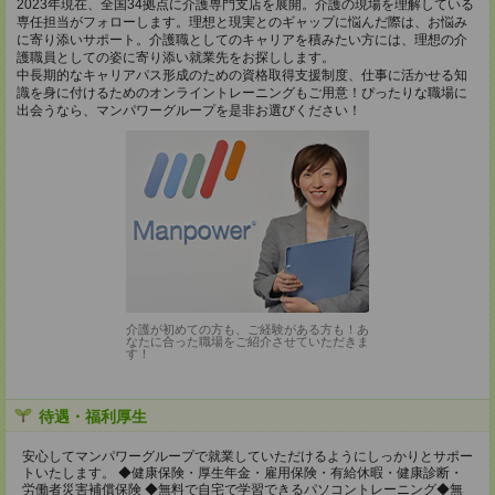
2023年現在、全国34拠点に介護専門支店を展開。介護の現場を理解している
専任担当がフォローします。理想と現実とのギャップに悩んだ際は、お悩み
に寄り添いサポート。介護職としてのキャリアを積みたい方には、理想の介
護職員としての姿に寄り添い就業先をお探しします。
中長期的なキャリアパス形成のための資格取得支援制度、仕事に活かせる知
識を身に付けるためのオンライントレーニングもご用意！ぴったりな職場に
出会うなら、マンパワーグループを是非お選びください！
介護が初めての方も、ご経験がある方も！あ
なたに合った職場をご紹介させていただきま
す！
待遇・福利厚生
安心してマンパワーグループで就業していただけるようにしっかりとサポー
トいたします。 ◆健康保険・厚生年金・雇用保険・有給休暇・健康診断・
労働者災害補償保険 ◆無料で自宅で学習できるパソコントレーニング◆無