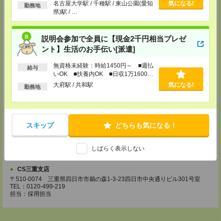
以上
名古屋大学駅 / 千種駅 / 東山公園(愛知
気になる!
勤務地
県)駅 / …
【電話登録】30分程度
・経験やご希望などをインタビュー
・お仕事のご紹介など
説明会参加で全員に【現金2千円相当プレゼ
登録場所
ント】生活のお手伝い[派遣]
CS名古屋支店
無資格未経験：時給1450円～ ■週払
給与
〒460-0008
いOK ■扶養内OK ■日収1万1600円
名古屋市中区栄 2-3-1 名古屋広小路ビルヂング 5F
以上
大府駅 / 共和駅
気になる!
TEL：0120-503-713
勤務地
MAIL：
CS_NAGOYA@manpowergroup.jp
担当：採用担当
CS静岡支店
スキップ
どちらも気になる！
〒422-8067
静岡市駿河区南町18-1 サウスポット静岡 14F
TEL：0120-923-052
MAIL：
CS_SHIZUOKA@manpowergroup.jp
しばらく表示しない
担当：採用担当
CS三重支店
〒510-0074 三重県四日市市鵜の森1-3-23四日市中央通りビル301号室
TEL：0120-499-219
担当：採用担当