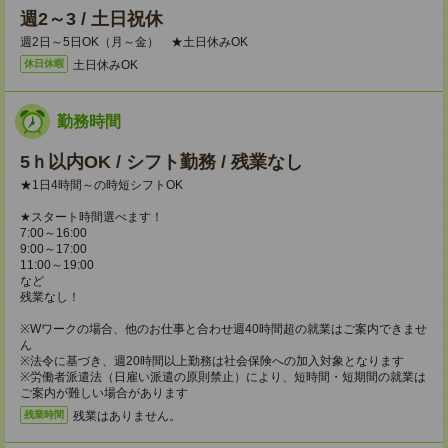
週2～3 / 土日祝休
週2日～5日OK（月～金） ★土日休みOK
土日休みOK
休日休暇
勤務時間
5ｈ以内OK / シフト勤務 / 残業なし
★1日4時間～の時短シフトOK
★スタート時間選べます！
7:00～16:00
9:00～17:00
11:00～19:00
など
残業なし！
※Wワークの場合、他のお仕事と合わせ週40時間超の就業はご案内できませ
ん
※法令に基づき、週20時間以上勤務は社会保険への加入対象となります
※労働者派遣法（日雇い派遣の原則禁止）により、短時間・短期間の就業は
ご案内が難しい場合があります
残業はありません。
残業時間