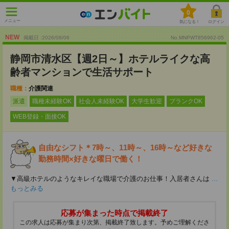
0
メニュー
気になる！
ログイン
NEW
掲載日 :2026
/
08
/
06
No.MNPWT856962-05
静岡市清水区【週2日～】ホテルライクな高
齢者マンションで生活サポート
職種：
介護関連
派遣
職種未経験OK
社会人未経験OK
大学生歓迎
ブランクOK
WEB登録・面接OK
自由なシフト＊7時～、11時～、16時～など好きな
勤務時間×好きな曜日で働く！
▼高級ホテルのようなキレイな職場で介護のお仕事！入居者さんは
...
もっとみる
応募が集まった時点で掲載終了
この求人は応募が集まり次第、掲載終了致します。予めご理解くださ