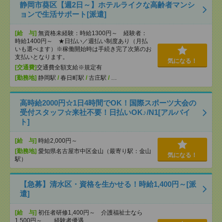
静岡市葵区【週2日～】ホテルライクな高齢者マンシ
ョンで生活サポート[派遣]
[給 与]
無資格未経験：時給1300円～ 経験者：
時給1400円～ ★日払い／週払い制度あり（月払
いも選べます）※稼働開始時は手続き完了次第のお
支払いとなります。
気になる！
[交通費]
交通費全額支給※規定有
[勤務地]
静岡駅
/
春日町駅
/
古庄駅
/
…
高時給2000円☆1日4時間でOK！国際スポーツ大会の
受付スタッフ☆来社不要！日払いOK♪/N1[アルバイ
ト]
[給 与]
時給2,000円～
[勤務地]
愛知県名古屋市中区金山（最寄り駅：金山
気になる！
駅）
【急募】清水区・資格を生かせる！時給1,400円～[派
遣]
[給 与]
初任者研修1,400円～ 介護福祉士なら
1,500円～ 経験者優遇