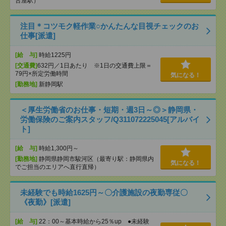
古屋駅）
注目＊コツモク軽作業○かんたんな目視チェックのお
仕事[派遣]
[給 与]
時給1225円
[交通費]
632円／1日あたり ※1日の交通費上限＝
79円×所定労働時間
気になる！
[勤務地]
新静岡駅
＜厚生労働省のお仕事・短期・週3日～◎＞静岡県・
労働保険のご案内スタッフ/Q311072225045[アルバイ
ト]
[給 与]
時給1,300円～
[勤務地]
静岡県静岡市駿河区（最寄り駅：静岡県内
気になる！
でご担当のエリアへ直行直帰）
未経験でも時給1625円～〇介護施設の夜勤専従〇
《夜勤》[派遣]
[給 与]
22：00～基本時給から25％up ●未経験