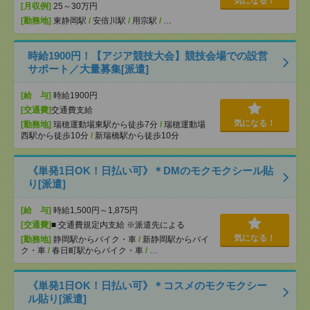
気になる！
[月収例]
25～30万円
[勤務地]
東静岡駅
/
安倍川駅
/
用宗駅
/
…
時給1900円！【アジア競技大会】競技会場での設営
サポート／大量募集[派遣]
[給 与]
時給1900円
[交通費]
交通費支給
気になる！
[勤務地]
瑞穂運動場東駅から徒歩7分
/
瑞穂運動場
西駅から徒歩10分
/
新瑞橋駅から徒歩10分
《単発1日OK！日払い可》＊DMのモクモクシール貼
り[派遣]
[給 与]
時給1,500円～1,875円
[交通費]
■ 交通費規定内支給 ※派遣先による
気になる！
[勤務地]
静岡駅からバイク・車
/
新静岡駅からバイ
ク・車
/
春日町駅からバイク・車
/
…
《単発1日OK！日払い可》＊コスメのモクモクシー
ル貼り[派遣]