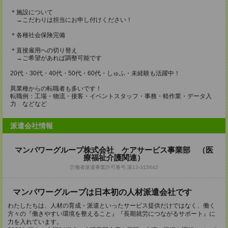
＊施設について
→こだわりは担当にお申し付けください！
＊各種社会保険完備
＊直接雇用への切り替え
→ご希望があれば調整可能です
20代・30代・40代・50代・60代・しゅふ・未経験も活躍中！
異業種からの転職者も多いです！
転職例：工場・物流・接客・イベントスタッフ・事務・軽作業・データ入
力 などなど
派遣会社情報
マンパワーグループ株式会社 ケアサービス事業部 （医
療福祉介護関連）
労働者派遣事業許可番号:派13-315642
マンパワーグループは日本初の人材派遣会社です
わたしたちは、人材の育成・派遣といったサービス提供だけではなく、働く
方々の『働きやすい環境を整えること』『長期就労につながるサポート』に
力を入れています。