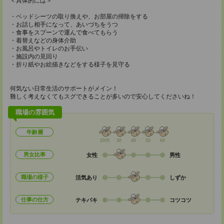
＜具体的には＞
・ベッドシーツの取り換えや、お部屋の掃除をする
・お話し相手になって、あいづちをうつ
・食事をスプーンで運んで食べてもらう
・着替えなどの身体介助
・お風呂やトイレのお手伝い
・施設内の見回り
・折り紙やお絵描きなどをする様子を見守る
何気ない日常生活のサポートがメイン！
難しく考えなくてもスグできることが多いので安心してくださいね！
職場の雰囲気
年齢層
20代
30
40
50
60
男女比率
女性
男性
職場の様子
活気あり
しずか
仕事の仕方
テキパキ
コツコツ