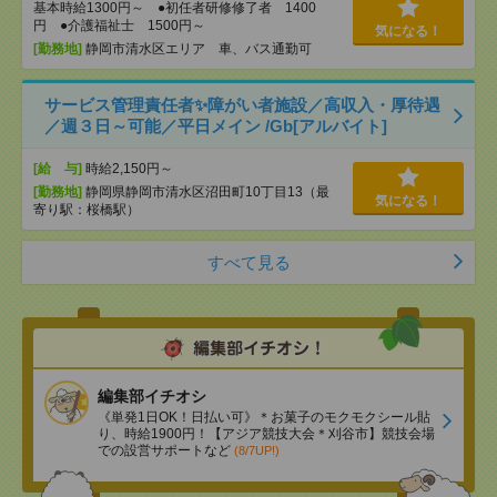
基本時給1300円～ ●初任者研修修了者 1400
円 ●介護福祉士 1500円～
気になる！
[勤務地]
静岡市清水区エリア 車、バス通勤可
サービス管理責任者✨障がい者施設／高収入・厚待遇
／週３日～可能／平日メイン /Gb[アルバイト]
[給 与]
時給2,150円～
[勤務地]
静岡県静岡市清水区沼田町10丁目13（最
気になる！
寄り駅：桜橋駅）
すべて見る
編集部イチオシ
《単発1日OK！日払い可》＊お菓子のモクモクシール貼
り、時給1900円！【アジア競技大会＊刈谷市】競技会場
での設営サポートなど
(8/7UP!)