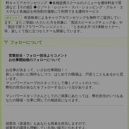
料キャリアカウンセリング ◆各種提携スクールのメニューを優待料金で受
講など【その他】◆リゾート・レジャー・スパ・ショッピング・グルメ・エ
ステなど各施設を特別割引価格にて利用できる優待サービス
有資格者によるキャリアカウンセリングを無料でご提供してい
ポイント！
ます。 またご登録いただいた方を対象に「英語スピーキングチェック会」や
「英語で習うフラワーアレンジメント」、「ときめき片づけ体験セミナー」
等、楽しくて役に立つセミナーも開催しています。
フォローについて
営業担当・フォロー担当よりコメント
お仕事開始後のフォローについて
お仕事が決まって、いざお仕事開始！！
新しい出会いに期待もしつつ、はじめての職場は、戸惑うこともあるかと思
います。
マンパワーグループのスタッフとして働くメリットの１つに、
弊社の担当があなたをフォローするという点があります。
マンパワースタッフさんとしてのご就業にあたっては、弊社担当がいつもあ
なたの職場・仕事に関しての相談役になります。
就業先（派遣先）もあなたも両者を担当しますので、
就業先の環境も理解している強い味方になれますよ。