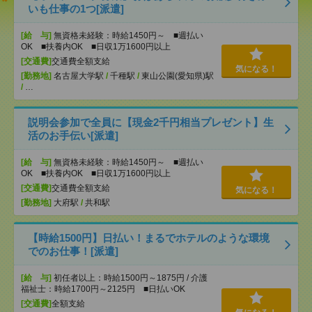
いも仕事の1つ[派遣]
[給 与]
無資格未経験：時給1450円～ ■週払い
OK ■扶養内OK ■日収1万1600円以上
[交通費]
交通費全額支給
気になる！
[勤務地]
名古屋大学駅
/
千種駅
/
東山公園(愛知県)駅
/
…
説明会参加で全員に【現金2千円相当プレゼント】生
活のお手伝い[派遣]
[給 与]
無資格未経験：時給1450円～ ■週払い
OK ■扶養内OK ■日収1万1600円以上
[交通費]
交通費全額支給
気になる！
[勤務地]
大府駅
/
共和駅
【時給1500円】日払い！まるでホテルのような環境
でのお仕事！[派遣]
[給 与]
初任者以上：時給1500円～1875円 / 介護
福祉士：時給1700円～2125円 ■日払いOK
[交通費]
全額支給