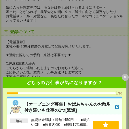
気に入った就業先では、あなたは長く続けられるようにサポート
困ったことがあれば、就業先との間に立って解決に向けて調整をしたり
お電話やメール・対面など あなたに合ったツールでコミュニケーションを
とってまいります！
登録について
【電話登録】
来社不要！30分程度のお電話で登録が完了いたします。
★登録に際しての予約・来社は不要です★
(1)WEB応募の場合
こちらからご連絡いたしますのでお待ちください。
ご応募頂いた後、案内メールをお送りしますので
×
内容をご確認ください。
どちらのお仕事が気になりますか？
(2)電話応募の場合
お時間のあるときにお電話にてご応募いただければ
1
/10
その場で登録も可能です。
持ち物
【オープニング募集】おばあちゃんのお散歩
付き添いも仕事の1つ[派遣]
【電話登録】
弊社HPよりマイページ作成をお願いします
無資格未経験：時給1450円～ ■週払
電話での登録の際に、マイページ作成をいただいた旨をお伝えください。
給与
いOK ■扶養内OK ■日収1万1600円
所要時間