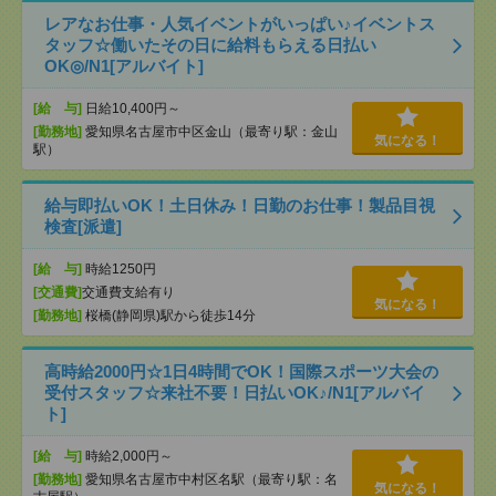
レアなお仕事・人気イベントがいっぱい♪イベントス
タッフ☆働いたその日に給料もらえる日払い
OK◎/N1[アルバイト]
[給 与]
日給10,400円～
[勤務地]
愛知県名古屋市中区金山（最寄り駅：金山
気になる！
駅）
給与即払いOK！土日休み！日勤のお仕事！製品目視
検査[派遣]
[給 与]
時給1250円
[交通費]
交通費支給有り
気になる！
[勤務地]
桜橋(静岡県)駅から徒歩14分
高時給2000円☆1日4時間でOK！国際スポーツ大会の
受付スタッフ☆来社不要！日払いOK♪/N1[アルバイ
ト]
[給 与]
時給2,000円～
[勤務地]
愛知県名古屋市中村区名駅（最寄り駅：名
気になる！