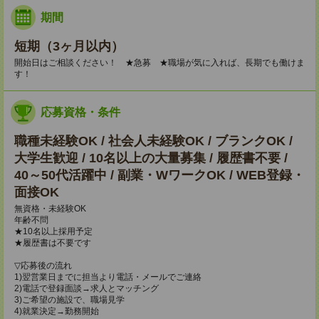
期間
短期（3ヶ月以内）
開始日はご相談ください！ ★急募 ★職場が気に入れば、長期でも働けま
す！
応募資格・条件
職種未経験OK / 社会人未経験OK / ブランクOK /
大学生歓迎 / 10名以上の大量募集 / 履歴書不要 /
40～50代活躍中 / 副業・WワークOK / WEB登録・
面接OK
無資格・未経験OK
年齢不問
★10名以上採用予定
★履歴書は不要です
▽応募後の流れ
1)翌営業日までに担当より電話・メールでご連絡
2)電話で登録面談→求人とマッチング
3)ご希望の施設で、職場見学
4)就業決定→勤務開始