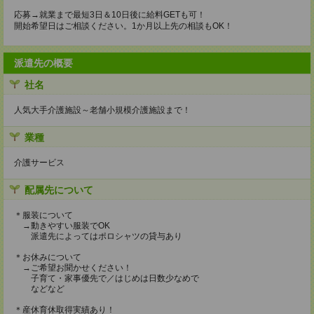
応募→就業まで最短3日＆10日後に給料GETも可！
開始希望日はご相談ください。1か月以上先の相談もOK！
派遣先の概要
社名
人気大手介護施設～老舗小規模介護施設まで！
業種
介護サービス
配属先について
＊服装について
→動きやすい服装でOK
派遣先によってはポロシャツの貸与あり
＊お休みについて
→ご希望お聞かせください！
子育て・家事優先で／はじめは日数少なめで
などなど
＊産休育休取得実績あり！