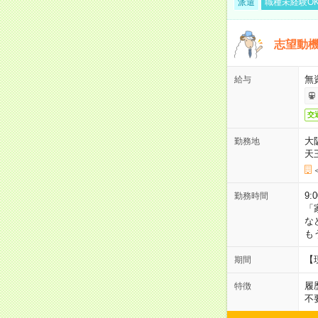
派遣
職種未経験O
志望動機
無
給与
交
大
勤務地
天
9:
勤務時間
「
な
も
【
期間
履
特徴
不