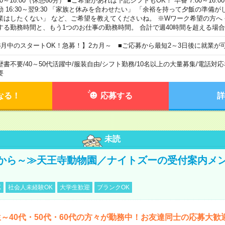
00～18:00（休憩60分） ■ご希望があれば下記シフトもOK！ 早番 7:00～16:00 遅
勤 16:30～翌9:30 「家族と休みを合わせたい」 「余裕を持って夕飯の準備
業はしたくない」 など、ご希望を教えてくださいね。 ※Wワーク希望の方へ
する勤務時間と、もう1つのお仕事の勤務時間。 合計で週40時間を超える場
8月中のスタートOK！急募！】2カ月～ ■ご応募から最短2～3日後に就業が
歴書不要
/
40～50代活躍中
/
服装自由
/
シフト勤務
/
10名以上の大量募集
/
電話対応
要
なる！
応募する
詳
未読
から～≫天王寺動物園／ナイトズーの受付案内メ
K
社会人未経験OK
大学生歓迎
ブランクOK
～40代・50代・60代の方々が勤務中！お友達同士の応募大歓