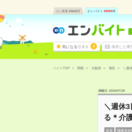
エン派遣
23642
件
エン バイト
28905
件
0
気になるリスト
保存した希
バイトTOP
関西
大阪府
旭区
＼週休
掲載日 :
2026
/
07
/
29
＼週休
る＊介
派遣
職種未経