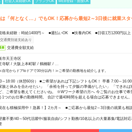
K
社会人未経験OK
ブランクOK
WEB登録・面接OK
は「何となく…」でもOK！応募から最短2～3日後に就業スタ
資格未経験：時給1400円～ ■週払いOK ■扶養内OK ■日収1万1200円以上
交通費別途支給あり
交通費全額支給
通費
阪市天王寺区
王寺駅
/
大阪上本町駅
/
鶴橋駅
/
…
≪自宅からドアtoドアで30分以内！≫ご希望の勤務地を紹介します。
00～18:00（休憩60分） ■ご希望があれば下記シフトもOK！ 早番 7:00～16:00 遅
家族と休みを合わせたい」 「余裕を持って夕飯の準備がしたい」 「できれば
ど、ご希望を教えてくださいね。 ※Wワーク希望の方へ 今ご覧のお仕事で希
う1つのお仕事の勤務時間。 合計で週40時間を超える場合は応募できません。
現在も積極採用中！急募！】2カ月～ ■ご応募から最短2～3日後の就業も相
歴書不要
/
40～50代活躍中
/
服装自由
/
シフト勤務
/
10名以上の大量募集
/
電話対応
要