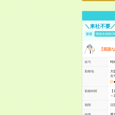
＼来社不要／
派遣
職種未経験O
【面談な
時給
給与
大
勤務地
古
【
勤務時間
～1
1
期間
週
特徴