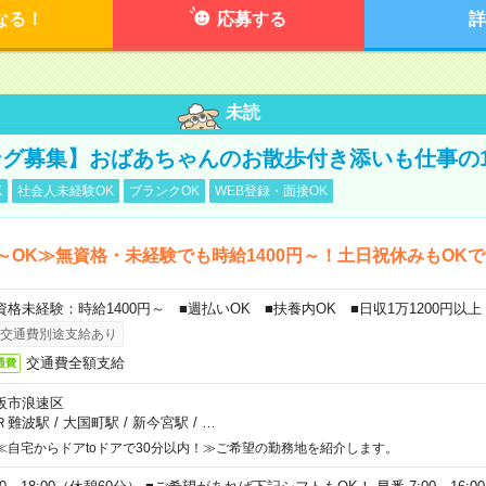
なる！
応募する
詳
未読
グ募集】おばあちゃんのお散歩付き添いも仕事の
K
社会人未経験OK
ブランクOK
WEB登録・面接OK
～OK≫無資格・未経験でも時給1400円～！土日祝休みもOK
資格未経験：時給1400円～ ■週払いOK ■扶養内OK ■日収1万1200円以上
交通費別途支給あり
交通費全額支給
通費
阪市浪速区
Ｒ難波駅
/
大国町駅
/
新今宮駅
/
…
≪自宅からドアtoドアで30分以内！≫ご希望の勤務地を紹介します。