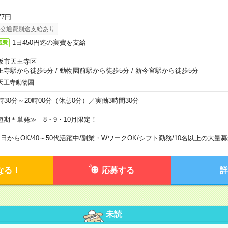
77円
交通費別途支給あり
1日450円迄の実費を支給
通費
阪市天王寺区
王寺駅から徒歩5分
/
動物園前駅から徒歩5分
/
新今宮駅から徒歩5分
天王寺動物園
6時30分～20時00分（休憩0分）／実働3時間30分
短期＊単発≫ 8・9・10月限定！
1日からOK
/
40～50代活躍中
/
副業・WワークOK
/
シフト勤務
/
10名以上の大量募
なる！
応募する
詳
未読