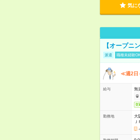
気に
【オープニン
派遣
職種未経験O
≪週2日
無
給与
交
大
勤務地
Ｊ