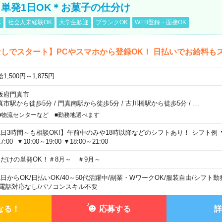
単発1日OK＊お菓子の仕分け
K
社会人未経験OK
大学生歓迎
ブランクOK
WEB登録・面接OK
しでスタート】PCやスマホから登録OK！ 日払いでお給料も
1,500円～1,875円
阪府門真市
真市駅から徒歩5分
/
門真南駅から徒歩5分
/
古川橋駅から徒歩5分
/
…
■物流センターなど ■勤務地選べます
1日3時間～も相談OK!】午前中のみや18時以降などのシフトあり！ シフト例 ▼9:00
7:00 ▼10:00～19:00 ▼18:00～21:00
日だけの単発OK！＃8月～ ＃9月～
1日からOK
/
日払いOK
/
40～50代活躍中
/
副業・WワークOK
/
服装自由
/
シフト勤
電話対応なし
/
パソコンスキル不要
なる！
応募する
詳