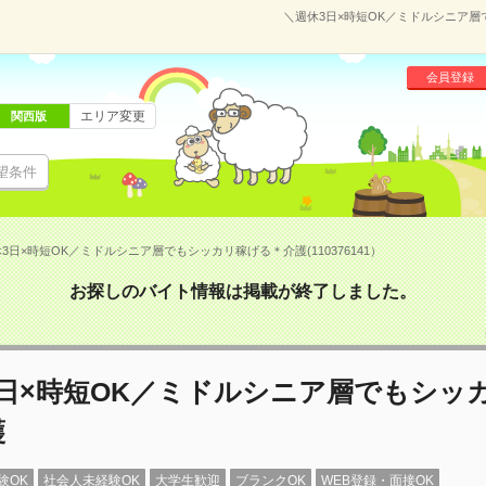
＼週休3日×時短OK／ミドルシニア層で
会員登録
エリア変更
関西版
望条件
3日×時短OK／ミドルシニア層でもシッカリ稼げる＊介護(110376141）
お探しのバイト情報は掲載が終了しました。
3日×時短OK／ミドルシニア層でもシッ
護
験OK
社会人未経験OK
大学生歓迎
ブランクOK
WEB登録・面接OK