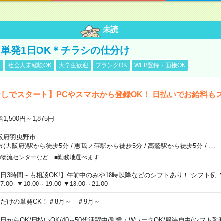
未読
単発1日OK＊チラシの仕分け
K
社会人未経験OK
大学生歓迎
ブランクOK
WEB登録・面接OK
しでスタート】PCやスマホから登録OK！ 日払いでお給料も
1,500円～1,875円
阪府羽曳野市
市(大阪府)駅から徒歩5分
/
恵我ノ荘駅から徒歩5分
/
高鷲駅から徒歩5分
/
…
■物流センターなど ■勤務地選べます
1日3時間～も相談OK!】午前中のみや18時以降などのシフトあり！ シフト例 ▼9:00
7:00 ▼10:00～19:00 ▼18:00～21:00
日だけの単発OK！＃8月～ ＃9月～
1日からOK
/
日払いOK
/
40～50代活躍中
/
副業・WワークOK
/
服装自由
/
シフト勤