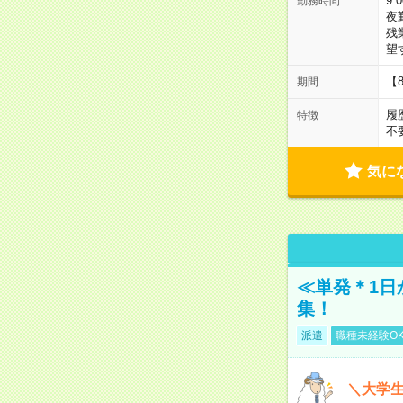
9:
勤務時間
夜
残
望
【
期間
履
特徴
不
気に
≪単発＊1日
集！
派遣
職種未経験O
＼大学生