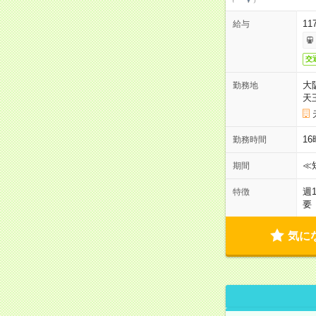
11
給与
交
大
勤務地
天
1
勤務時間
≪
期間
週
特徴
要
気に