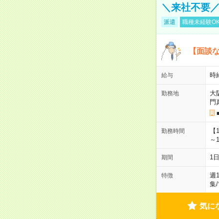
＼来社不要／
派遣
職種未経験O
【面談な
時給
給与
大
勤務地
門
【
勤務時間
～1
1
期間
週
特徴
集
/
気に