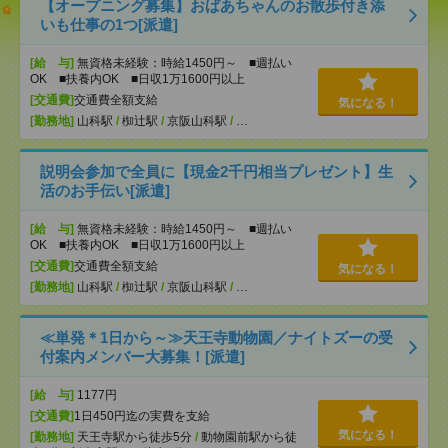
【オープニング募集】おばあちゃんのお散歩付き添
いも仕事の1つ[派遣]
[給 与]
無資格未経験：時給1450円～ ■週払い
OK ■扶養内OK ■日収1万1600円以上
[交通費]
交通費全額支給
気になる！
[勤務地]
山科駅
/
椥辻駅
/
京阪山科駅
/
…
説明会参加で全員に【現金2千円相当プレゼント】生
活のお手伝い[派遣]
[給 与]
無資格未経験：時給1450円～ ■週払い
OK ■扶養内OK ■日収1万1600円以上
[交通費]
交通費全額支給
気になる！
[勤務地]
山科駅
/
椥辻駅
/
京阪山科駅
/
…
≪単発＊1日から～≫天王寺動物園／ナイトズーの受
付案内メンバー大募集！[派遣]
[給 与]
1177円
[交通費]
1日450円迄の実費を支給
気になる！
[勤務地]
天王寺駅から徒歩5分
/
動物園前駅から徒