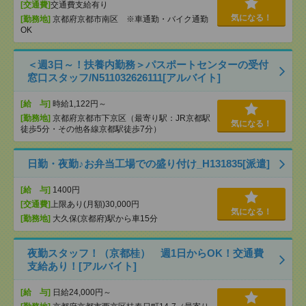
[交通費]
交通費支給有り
気になる！
[勤務地]
京都府京都市南区 ※車通勤・バイク通勤
OK
＜週3日～！扶養内勤務＞パスポートセンターの受付
窓口スタッフ/N511032626111[アルバイト]
[給 与]
時給1,122円～
[勤務地]
京都府京都市下京区（最寄り駅：JR京都駅
気になる！
徒歩5分・その他各線京都駅徒歩7分）
日勤・夜勤♪お弁当工場での盛り付け_H131835[派遣]
[給 与]
1400円
[交通費]
上限あり(月額)30,000円
気になる！
[勤務地]
大久保(京都府)駅から車15分
夜勤スタッフ！（京都桂） 週1日からOK！交通費
支給あり！[アルバイト]
[給 与]
日給24,000円～