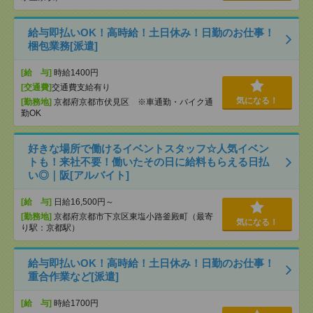
給与即払いOK！高時給！土日休み！日勤のお仕事！
梱包業務[派遣]
[給 与]
時給1400円
[交通費]
交通費支給有り
気になる！
[勤務地]
京都府京都市伏見区 ※車通勤・バイク通
勤OK
好きな場所で働けるイベントスタッフ☆人気イベン
トも！来社不要！働いたその日に給料もらえる日払
い◎｜阪[アルバイト]
[給 与]
日給16,500円～
[勤務地]
京都府京都市下京区東塩小路釜殿町（最寄
気になる！
り駅：京都駅）
給与即払いOK！高時給！土日休み！日勤のお仕事！
重合作業など[派遣]
[給 与]
時給1700円