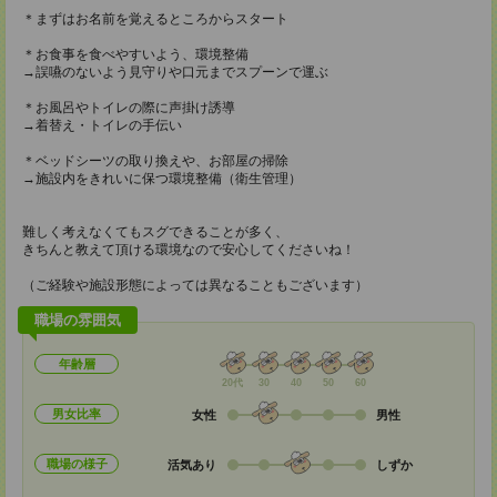
＊まずはお名前を覚えるところからスタート
＊お食事を食べやすいよう、環境整備
→誤嚥のないよう見守りや口元までスプーンで運ぶ
＊お風呂やトイレの際に声掛け誘導
→着替え・トイレの手伝い
＊ベッドシーツの取り換えや、お部屋の掃除
→施設内をきれいに保つ環境整備（衛生管理）
難しく考えなくてもスグできることが多く、
きちんと教えて頂ける環境なので安心してくださいね！
（ご経験や施設形態によっては異なることもございます）
職場の雰囲気
年齢層
20代
30
40
50
60
男女比率
女性
男性
職場の様子
活気あり
しずか