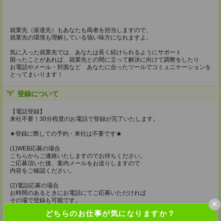
就業先（派遣先）もあなたも両者を担当しますので、
就業先の環境も理解している強い味方になれますよ。
気に入った就業先では、あなたは長く続けられるようにサポート
困ったことがあれば、就業先との間に立って解決に向けて調整をしたり
お電話やメール・対面など あなたに合ったツールでコミュニケーションを
とってまいります！
登録について
【電話登録】
来社不要！30分程度のお電話で登録が完了いたします。
★登録に際しての予約・来社は不要です★
(1)WEB応募の場合
こちらからご連絡いたしますのでお待ちください。
ご応募頂いた後、案内メールをお送りしますので
内容をご確認ください。
(2)電話応募の場合
お時間のあるときにお電話にてご応募いただければ
その場で登録も可能です。
×
どちらのお仕事が気になりますか？
持ち物