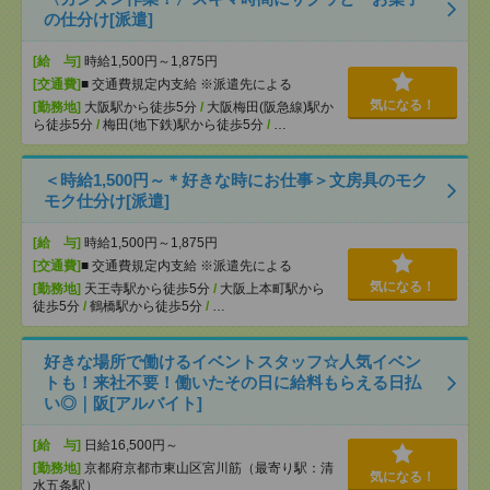
の仕分け[派遣]
[給 与]
時給1,500円～1,875円
[交通費]
■ 交通費規定内支給 ※派遣先による
気になる！
[勤務地]
大阪駅から徒歩5分
/
大阪梅田(阪急線)駅か
ら徒歩5分
/
梅田(地下鉄)駅から徒歩5分
/
…
＜時給1,500円～＊好きな時にお仕事＞文房具のモク
モク仕分け[派遣]
[給 与]
時給1,500円～1,875円
[交通費]
■ 交通費規定内支給 ※派遣先による
気になる！
[勤務地]
天王寺駅から徒歩5分
/
大阪上本町駅から
徒歩5分
/
鶴橋駅から徒歩5分
/
…
好きな場所で働けるイベントスタッフ☆人気イベン
トも！来社不要！働いたその日に給料もらえる日払
い◎｜阪[アルバイト]
[給 与]
日給16,500円～
[勤務地]
京都府京都市東山区宮川筋（最寄り駅：清
気になる！
水五条駅）