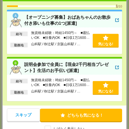
【電話登録】
1
/10
弊社HPよりマイページ作成をお願いします
電話での登録の際に、マイページ作成をいただいた旨をお伝えください。
【オープニング募集】おばあちゃんのお散歩
所要時間
付き添いも仕事の1つ[派遣]
【電話登録】30分程度
無資格未経験：時給1450円～ ■週払
給与
・経験やご希望などをインタビュー
いOK ■扶養内OK ■日収1万1600円
・お仕事のご紹介など
以上
山科駅 / 椥辻駅 / 京阪山科駅 / …
気になる!
勤務地
登録場所
CS大阪支店
説明会参加で全員に【現金2千円相当プレゼ
大阪府大阪市北区堂島2-2-2 近鉄堂島ビル11ＦMAP
TEL：0120-923-052
ント】生活のお手伝い[派遣]
MAIL：
CS_OSAKA@manpowergroup.jp
担当：採用担当
無資格未経験：時給1450円～ ■週払
給与
いOK ■扶養内OK ■日収1万1600円
CS難波支店
以上
山科駅 / 椥辻駅 / 京阪山科駅 / …
気になる!
〒542-0076
勤務地
大阪市中央区難波 2-2-3 御堂筋グランドビル 3F
TEL：0120-923-052
MAIL：
CS_NANBA@manpowergroup.jp
担当：採用担当
スキップ
どちらも気になる！
CS京都支店
〒600-8008
京都府京都市下京区四条通烏丸東入ル長刀鉾町 8 京都三井ビル 6F
しばらく表示しない