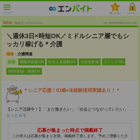
0
メニュー
気になる！
ログイン
NEW
掲載日 :2026
/
08
/
06
No.MNPWW856452-06
＼週休3日×時短OK／ミドルシニア層でもシ
ッカリ稼げる＊介護
職種：
介護関連
派遣
職種未経験OK
社会人未経験OK
大学生歓迎
ブランクOK
WEB登録・面接OK
＊シニア応援！63歳×未経験採用実績あり！＊
【シニア活躍中！】「まだ働きたい」「社会とつながっていたい」
...
もっとみる
応募が集まった時点で掲載終了
この求人は応募が集まり次第、掲載終了致します。予めご理解くださ