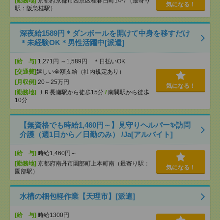
[勤務地]
京都府京都市西京区桂春日町14-7（最寄り
気になる！
駅：阪急桂駅）
深夜給1589円＊ダンボールを開けて中身を移すだけ
＊未経験OK＊男性活躍中[派遣]
[給 与]
1,271円 ～1,589円 ＊日払いOK
[交通費]
嬉しい全額支給（社内規定あり）
[月収例]
20～25万円
気になる！
[勤務地]
ＪＲ長瀬駅から徒歩15分
/
南巽駅から徒歩
10分
【無資格でも時給1,460円～】見守りヘルパー✨訪問
介護（週1日から／日勤のみ） /Ja[アルバイト]
[給 与]
時給1,460円～
[勤務地]
京都府南丹市園部町上本町南（最寄り駅：
気になる！
園部駅）
水槽の梱包軽作業【天理市】[派遣]
[給 与]
時給1300円