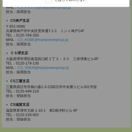
TEL：0120-923-052
MAIL：
CS_KYOTO@manpowergroup.jp
担当：採用担当
CS神戸支店
〒651-0096
兵庫県神戸市中央区雲井通7-1-1 ミント神戸14F
TEL：0120-769-350
MAIL：
CS_KOBE@manpowergroup.jp
担当：採用担当
ＣＳ堺支店
大阪府堺市堺区南花田口町２丁３－２０ 三井堺東ビル6F
TEL：0120-179-130
MAIL：
CS_SAKAI@manpowergroup.jp
担当：採用担当
CS三重支店
三重県四日市市鵜の森1-3-23四日市中央通りビル301号室
TEL：0120-499-219
担当：登録担当
CS滋賀支店
滋賀県草津市大路 1-10-1 第2南洋軒ビル 6F
TEL：0120-239-902
担当：登録担当