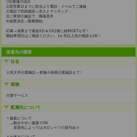
▽応募後の流れ
1)翌営業日までに担当より電話・メールでご連絡
2)電話で登録面談→求人とマッチング
3)ご希望の施設で、職場見学
4)就業決定→勤務開始
応募→就業まで最短3日＆10日後に給料GETも可！
開始希望日はご相談ください。1か月以上先の相談もOK！
派遣先の概要
社名
人気大手介護施設～老舗小規模介護施設まで！
業種
介護サービス
配属先について
＊服装について
→動きやすい服装でOK
派遣先によってはポロシャツの貸与あり
＊お休みについて