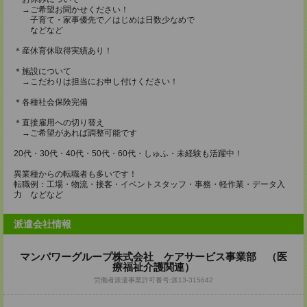
→ご希望お聞かせください！
子育て・家事優先で／はじめは日数少なめで
などなど
＊産休育休取得実績あり！
＊施設について
→こだわりは担当にお申し付けください！
＊各種社会保険完備
＊直接雇用への切り替え
→ご希望があれば調整可能です
20代・30代・40代・50代・60代・しゅふ・未経験も活躍中！
異業種からの転職者も多いです！
転職例：工場・物流・接客・イベントスタッフ・事務・軽作業・データ入
力 などなど
派遣会社情報
マンパワーグループ株式会社 ケアサービス事業部 （医
療福祉介護関連）
労働者派遣事業許可番号:派13-315642