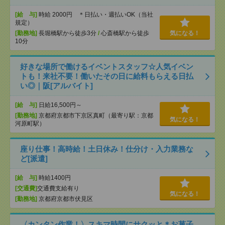
[給 与]
時給 2000円 ＊日払い・週払いOK（当社
規定）
[勤務地]
長堀橋駅から徒歩3分
/
心斎橋駅から徒歩
気になる！
10分
好きな場所で働けるイベントスタッフ☆人気イベン
トも！来社不要！働いたその日に給料もらえる日払
い◎｜阪[アルバイト]
[給 与]
日給16,500円～
[勤務地]
京都府京都市下京区真町（最寄り駅：京都
気になる！
河原町駅）
座り仕事！高時給！土日休み！仕分け・入力業務な
ど[派遣]
[給 与]
時給1400円
[交通費]
交通費支給有り
気になる！
[勤務地]
京都府京都市伏見区
〈カンタン作業！〉スキマ時間にサクッと＊お菓子