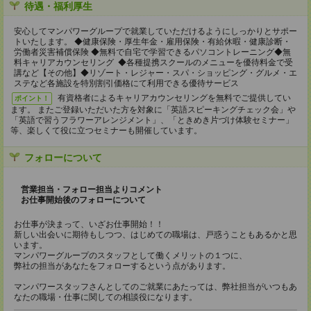
待遇・福利厚生
安心してマンパワーグループで就業していただけるようにしっかりとサポー
トいたします。 ◆健康保険・厚生年金・雇用保険・有給休暇・健康診断・
労働者災害補償保険 ◆無料で自宅で学習できるパソコントレーニング◆無
料キャリアカウンセリング ◆各種提携スクールのメニューを優待料金で受
講など【その他】◆リゾート・レジャー・スパ・ショッピング・グルメ・エ
ステなど各施設を特別割引価格にて利用できる優待サービス
有資格者によるキャリアカウンセリングを無料でご提供してい
ポイント！
ます。 またご登録いただいた方を対象に「英語スピーキングチェック会」や
「英語で習うフラワーアレンジメント」、「ときめき片づけ体験セミナー」
等、楽しくて役に立つセミナーも開催しています。
フォローについて
営業担当・フォロー担当よりコメント
お仕事開始後のフォローについて
お仕事が決まって、いざお仕事開始！！
新しい出会いに期待もしつつ、はじめての職場は、戸惑うこともあるかと思
います。
マンパワーグループのスタッフとして働くメリットの１つに、
弊社の担当があなたをフォローするという点があります。
マンパワースタッフさんとしてのご就業にあたっては、弊社担当がいつもあ
なたの職場・仕事に関しての相談役になります。