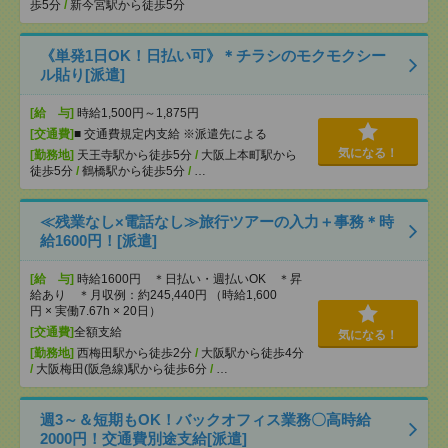
歩5分
/
新今宮駅から徒歩5分
《単発1日OK！日払い可》＊チラシのモクモクシー
ル貼り[派遣]
[給 与]
時給1,500円～1,875円
[交通費]
■ 交通費規定内支給 ※派遣先による
気になる！
[勤務地]
天王寺駅から徒歩5分
/
大阪上本町駅から
徒歩5分
/
鶴橋駅から徒歩5分
/
…
≪残業なし×電話なし≫旅行ツアーの入力＋事務＊時
給1600円！[派遣]
[給 与]
時給1600円 ＊日払い・週払いOK ＊昇
給あり ＊月収例：約245,440円 （時給1,600
円 × 実働7.67h × 20日）
[交通費]
全額支給
気になる！
[勤務地]
西梅田駅から徒歩2分
/
大阪駅から徒歩4分
/
大阪梅田(阪急線)駅から徒歩6分
/
…
週3～＆短期もOK！バックオフィス業務〇高時給
2000円！交通費別途支給[派遣]