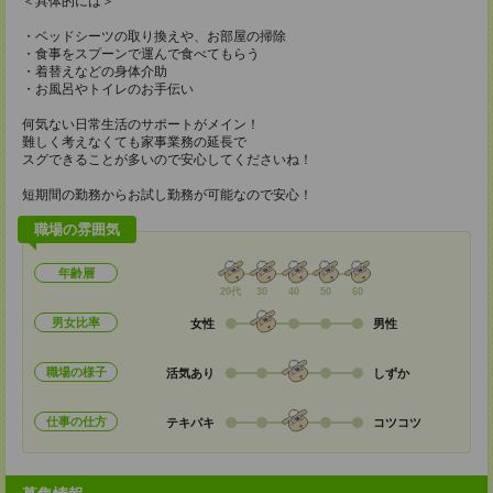
＜具体的には＞
・ベッドシーツの取り換えや、お部屋の掃除
・食事をスプーンで運んで食べてもらう
・着替えなどの身体介助
・お風呂やトイレのお手伝い
何気ない日常生活のサポートがメイン！
難しく考えなくても家事業務の延長で
スグできることが多いので安心してくださいね！
短期間の勤務からお試し勤務が可能なので安心！
職場の雰囲気
年齢層
20代
30
40
50
60
男女比率
女性
男性
職場の様子
活気あり
しずか
仕事の仕方
テキパキ
コツコツ