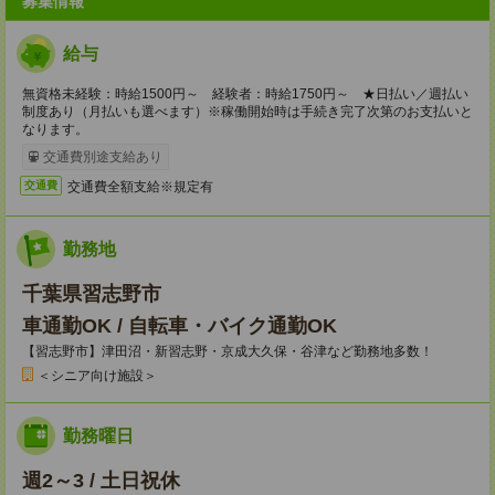
募集情報
給与
無資格未経験：時給1500円～ 経験者：時給1750円～ ★日払い／週払い
制度あり（月払いも選べます）※稼働開始時は手続き完了次第のお支払いと
なります。
交通費別途支給あり
交通費全額支給※規定有
交通費
勤務地
千葉県習志野市
車通勤OK / 自転車・バイク通勤OK
【習志野市】津田沼・新習志野・京成大久保・谷津など勤務地多数！
＜シニア向け施設＞
勤務曜日
週2～3 / 土日祝休