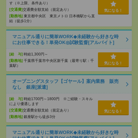
す（※上限、条件あり）
[交通費]
交通費全額支給（規定あり）
気になる！
[勤務地]
東京都中央区 東京メトロ 日本橋駅から直
結（徒歩1分）
マニュアル通りに簡単WORK◆未経験から好きな時
にお仕事できる！単発OK◎試験監督[アルバイト]
[給 与]
時給1,300円～
[勤務地]
千葉県千葉市中央区新千葉（最寄り駅：千
気になる！
葉駅）
オープニングスタッフ【ゴヤール】案内業務 販売
なし 銀座[派遣]
[給 与]
時給1700円～1800円 ※ご経験・スキル
により優遇します
[交通費]
交通費全額支給（規定あり）
気になる！
[勤務地]
銀座駅から徒歩3分
マニュアル通りに簡単WORK◆未経験から好きな時