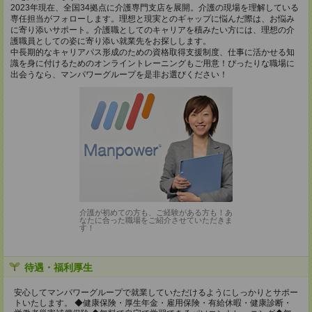
2023年現在、全国34拠点に介護専門支店を展開。介護の現場を理解している
専任担当がフォローします。理想と現実とのギャップに悩んだ際は、お悩み
に寄り添いサポート。介護職としてのキャリアを積みたい方には、理想の介
護職員としての姿に寄り添い就業先をお探しします。
中長期的なキャリアパス形成のための資格取得支援制度、仕事に活かせる知
識を身に付けるためのオンライントレーニングもご用意！ぴったりな職場に
出会うなら、マンパワーグループを是非お選びください！
介護が初めての方も、ご経験がある方も！あ
なたに合った職場をご紹介させていただきま
す！
待遇・福利厚生
安心してマンパワーグループで就業していただけるようにしっかりとサポー
トいたします。 ◆健康保険・厚生年金・雇用保険・有給休暇・健康診断・