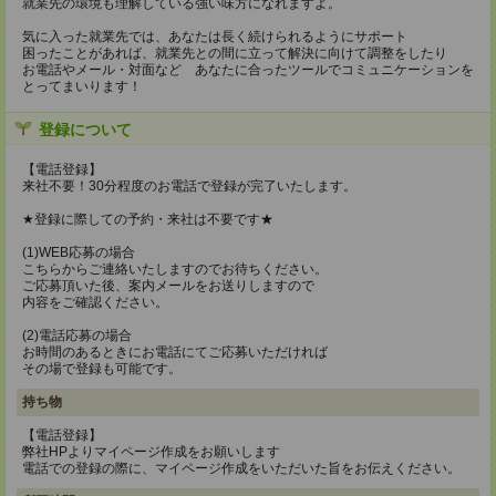
就業先の環境も理解している強い味方になれますよ。
気に入った就業先では、あなたは長く続けられるようにサポート
困ったことがあれば、就業先との間に立って解決に向けて調整をしたり
お電話やメール・対面など あなたに合ったツールでコミュニケーションを
とってまいります！
登録について
【電話登録】
来社不要！30分程度のお電話で登録が完了いたします。
★登録に際しての予約・来社は不要です★
(1)WEB応募の場合
こちらからご連絡いたしますのでお待ちください。
ご応募頂いた後、案内メールをお送りしますので
内容をご確認ください。
(2)電話応募の場合
お時間のあるときにお電話にてご応募いただければ
その場で登録も可能です。
持ち物
【電話登録】
弊社HPよりマイページ作成をお願いします
電話での登録の際に、マイページ作成をいただいた旨をお伝えください。