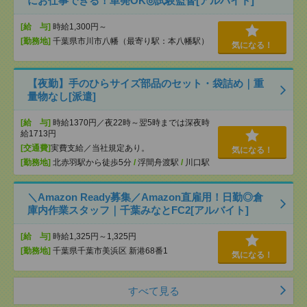
にお仕事できる！単発OK◎試験監督[アルバイト]
[給 与]
時給1,300円～
[勤務地]
千葉県市川市八幡（最寄り駅：本八幡駅）
気になる！
【夜勤】手のひらサイズ部品のセット・袋詰め｜重
量物なし[派遣]
[給 与]
時給1370円／夜22時～翌5時までは深夜時
給1713円
[交通費]
実費支給／当社規定あり。
気になる！
[勤務地]
北赤羽駅から徒歩5分
/
浮間舟渡駅
/
川口駅
＼Amazon Ready募集／Amazon直雇用！日勤◎倉
庫内作業スタッフ｜千葉みなとFC2[アルバイト]
[給 与]
時給1,325円～1,325円
[勤務地]
千葉県千葉市美浜区 新港68番1
気になる！
すべて見る