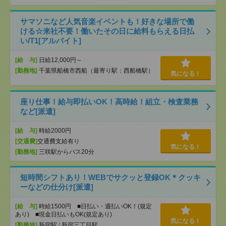
サマソニなど人気音楽イベントも！好きな場所で働
ける☆来社不要！働いたその日に給料もらえる日払
い/T1[アルバイト]
[給 与]
日給12,000円～
[勤務地]
千葉県船橋市西船（最寄り駅：西船橋駅）
気になる！
座り仕事！給与即払いOK！高時給！組立・検査業務
など[派遣]
[給 与]
時給2000円
[交通費]
交通費支給有り
気になる！
[勤務地]
三咲駅からバス20分
短時間シフトあり！WEBでサクッと登録OK＊クッキ
ーなどの仕分け[派遣]
[給 与]
時給1500円 ■日払い・週払いOK！(規定
あり) ■現金日払いもOK(規定あり)
気になる！
[勤務地]
新宿駅
/
新宿三丁目駅