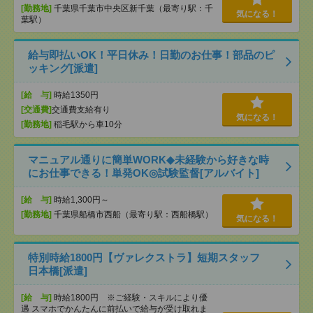
[勤務地]
千葉県千葉市中央区新千葉（最寄り駅：千
気になる！
葉駅）
給与即払いOK！平日休み！日勤のお仕事！部品のピ
ッキング[派遣]
[給 与]
時給1350円
[交通費]
交通費支給有り
気になる！
[勤務地]
稲毛駅から車10分
マニュアル通りに簡単WORK◆未経験から好きな時
にお仕事できる！単発OK◎試験監督[アルバイト]
[給 与]
時給1,300円～
[勤務地]
千葉県船橋市西船（最寄り駅：西船橋駅）
気になる！
特別時給1800円【ヴァレクストラ】短期スタッフ
日本橋[派遣]
[給 与]
時給1800円 ※ご経験・スキルにより優
遇 スマホでかんたんに前払いで給与が受け取れま