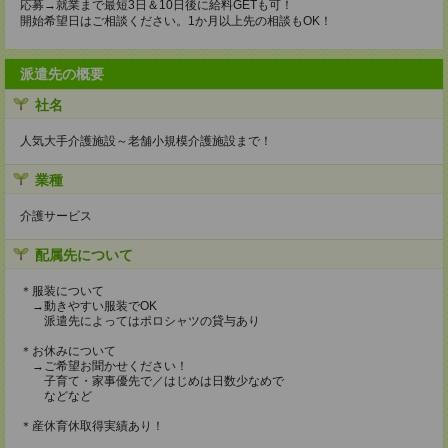
応募→就業まで最短3日＆10日後に給料GETも可！
開始希望日はご相談ください。1か月以上先の相談もOK！
派遣先の概要
社名
人気大手介護施設～老舗小規模介護施設まで！
業種
介護サービス
配属先について
＊服装について
→動きやすい服装でOK
派遣先によってはポロシャツの貸与あり
＊お休みについて
→ご希望お聞かせください！
子育て・家事優先で／はじめは日数少なめで
などなど
＊産休育休取得実績あり！