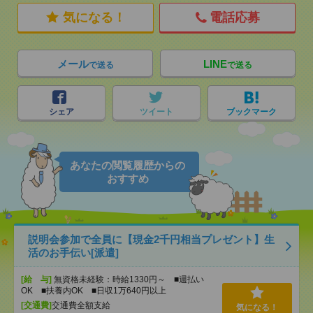
気になる！
電話応募
メール
LINE
で送る
で送る
シェア
ツイート
ブックマーク
あなたの閲覧履歴からの
おすすめ
説明会参加で全員に【現金2千円相当プレゼント】生
活のお手伝い[派遣]
[給 与]
無資格未経験：時給1330円～ ■週払い
OK ■扶養内OK ■日収1万640円以上
[交通費]
交通費全額支給
気になる！