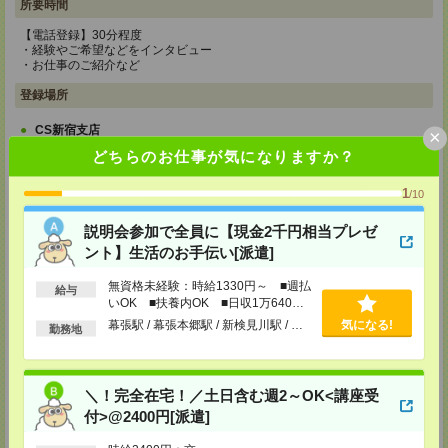
所要時間
【電話登録】30分程度
・経験やご希望などをインタビュー
・お仕事のご紹介など
登録場所
CS新宿支店
×
〒163-1517
どちらのお仕事が気になりますか？
東京都新宿区西新宿 1-6-1 新宿エルタワー 17F
TEL：0120-659-458
1
/10
MAIL：
CS_SHINJUKU@manpowergroup.jp
担当：採用担当
説明会参加で全員に【現金2千円相当プレゼ
CS立川支店
ント】生活のお手伝い[派遣]
〒190-0012
東京都立川市曙町2-34-7 ファーレイーストビル 8F
無資格未経験：時給1330円～ ■週払
TEL：0120-659-460
給与
いOK ■扶養内OK ■日収1万640円
MAIL：
CS_TACHIKAWA@manpowergroup.jp
以上
担当：採用担当
幕張駅 / 幕張本郷駅 / 新検見川駅 / …
気になる!
勤務地
CS横浜支店
〒220-8136
神奈川県横浜市西区みなとみらい 2-2-1 横浜ランドマークタワー36F
＼！完全在宅！／土日含む週2～OK<講座受
TEL：0120-659-459
付>@2400円[派遣]
MAIL：
CS_YOKOHAMA@manpowergroup.jp
担当：採用担当