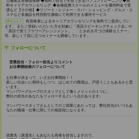
労働者災害補償保険 ◆無料で自宅で学習できるパソコントレーニング◆無
料キャリアカウンセリング ◆各種提携スクールのメニューを優待料金で受
講など【その他】◆リゾート・レジャー・スパ・ショッピング・グルメ・エ
ステなど各施設を特別割引価格にて利用できる優待サービス
有資格者によるキャリアカウンセリングを無料でご提供してい
ポイント！
ます。 またご登録いただいた方を対象に「英語スピーキングチェック会」や
「英語で習うフラワーアレンジメント」、「ときめき片づけ体験セミナー」
等、楽しくて役に立つセミナーも開催しています。
フォローについて
営業担当・フォロー担当よりコメント
お仕事開始後のフォローについて
お仕事が決まって、いざお仕事開始！！
新しい出会いに期待もしつつ、はじめての職場は、戸惑うこともあるかと思
います。
マンパワーグループのスタッフとして働くメリットの１つに、
弊社の担当があなたをフォローするという点があります。
マンパワースタッフさんとしてのご就業にあたっては、弊社担当がいつもあ
なたの職場・仕事に関しての相談役になります。
就業先（派遣先）もあなたも両者を担当しますので、