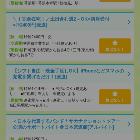
[勤務地]
幕張駅
/
幕張本郷駅
/
新検見川駅
/
…
＼！完全在宅！／土日含む週2～OK<講座受付
>@2400円[派遣]
[給 与]
時給2400円＋交
[交通費]
交通費実費支給（当社規定あり）
気になる！
[勤務地]
田町(東京都)駅から徒歩4分
/
三田(東京都)
駅から徒歩7分
【シフト自由・現金手渡しOK】iPhoneなどスマホの
充電を繋げるだけ！[派遣]
[給 与]
時給1414円～ ▼日払いOK（規定あ
り） ■初勤務手当あり ※規定による
[勤務地]
新宿駅から徒歩
/
新宿三丁目駅から徒歩
/
気になる！
高田馬場駅から徒歩
/
…
＜日本を代表するバンド＊サカナクション＞ツアー
公演のサポートバイト＠日本武道館[アルバイト]
[給 与]
時給1250円～