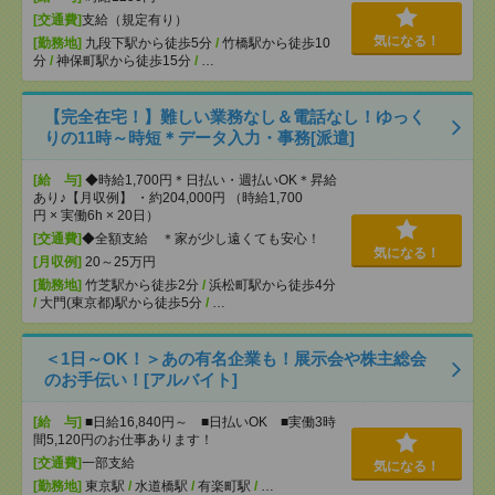
[交通費]
支給（規定有り）
気になる！
[勤務地]
九段下駅から徒歩5分
/
竹橋駅から徒歩10
分
/
神保町駅から徒歩15分
/
…
【完全在宅！】難しい業務なし＆電話なし！ゆっく
りの11時～時短＊データ入力・事務[派遣]
[給 与]
◆時給1,700円＊日払い・週払いOK＊昇給
あり♪【月収例】 ・約204,000円 （時給1,700
円 × 実働6h × 20日）
[交通費]
◆全額支給 ＊家が少し遠くても安心！
気になる！
[月収例]
20～25万円
[勤務地]
竹芝駅から徒歩2分
/
浜松町駅から徒歩4分
/
大門(東京都)駅から徒歩5分
/
…
＜1日～OK！＞あの有名企業も！展示会や株主総会
のお手伝い！[アルバイト]
[給 与]
■日給16,840円～ ■日払いOK ■実働3時
間5,120円のお仕事あります！
[交通費]
一部支給
気になる！
[勤務地]
東京駅
/
水道橋駅
/
有楽町駅
/
…