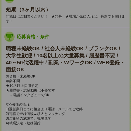
短期（3ヶ月以内）
開始日はご相談ください！ ★急募 ★職場が気に入れば、長期でも働けま
す！
応募資格・条件
職種未経験OK / 社会人未経験OK / ブランクOK /
大学生歓迎 / 10名以上の大量募集 / 履歴書不要 /
40～50代活躍中 / 副業・WワークOK / WEB登録・
面接OK
無資格・未経験OK
年齢不問
★10名以上採用予定
★履歴書・志望動機は不要です
→電話インタビューでOK
▽応募後の流れ
1)翌営業日までに担当より電話・メールでご連絡
2)電話で登録面談→求人とマッチング
3)ご希望の施設で、職場見学
4)就業決定→勤務開始