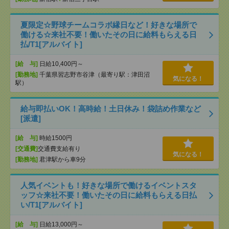
夏限定☆野球チームコラボ縁日など！好きな場所で
働ける☆来社不要！働いたその日に給料もらえる日
払/T1[アルバイト]
[給 与]
日給10,400円～
[勤務地]
千葉県習志野市谷津（最寄り駅：津田沼
気になる！
駅）
給与即払いOK！高時給！土日休み！袋詰め作業など
[派遣]
[給 与]
時給1500円
[交通費]
交通費支給有り
気になる！
[勤務地]
君津駅から車9分
人気イベントも！好きな場所で働けるイベントスタ
ッフ☆来社不要！働いたその日に給料もらえる日払
い/T1[アルバイト]
[給 与]
日給13,000円～