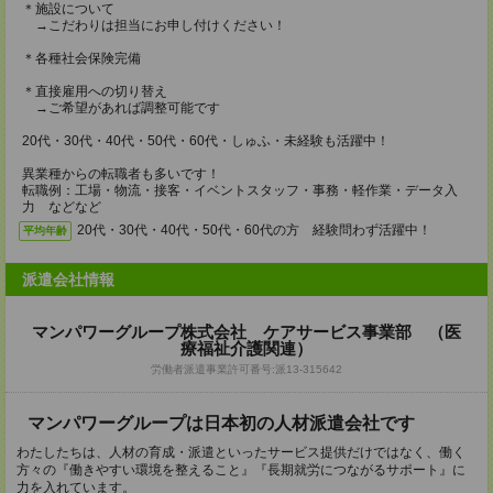
＊施設について
→こだわりは担当にお申し付けください！
＊各種社会保険完備
＊直接雇用への切り替え
→ご希望があれば調整可能です
20代・30代・40代・50代・60代・しゅふ・未経験も活躍中！
異業種からの転職者も多いです！
転職例：工場・物流・接客・イベントスタッフ・事務・軽作業・データ入
力 などなど
20代・30代・40代・50代・60代の方 経験問わず活躍中！
平均年齢
派遣会社情報
マンパワーグループ株式会社 ケアサービス事業部 （医
療福祉介護関連）
労働者派遣事業許可番号:派13-315642
マンパワーグループは日本初の人材派遣会社です
わたしたちは、人材の育成・派遣といったサービス提供だけではなく、働く
方々の『働きやすい環境を整えること』『長期就労につながるサポート』に
力を入れています。