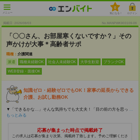
0
メニュー
気になる！
ログイン
掲載日 :2026
/
08
/
03
No.MANPWK903109-06
「〇〇さん、お部屋寒くないですか？」その
声かけが大事＊高齢者サポ
職種：
介護関連
派遣
職種未経験OK
社会人未経験OK
大学生歓迎
ブランクOK
WEB登録・面接OK
知識ゼロ・経験ゼロでもOK！家事の延長からできる
介護、お試し勤務OK
▼「できるかな…」そんな気持ちでも大丈夫！「目の前の方を思っ
...
もっとみる
応募が集まった時点で掲載終了
この求人は応募が集まり次第、掲載終了致します。予めご理解くださ