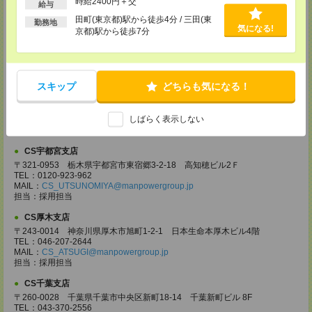
時給2400円＋交
給与
CS大宮支店
田町(東京都)駅から徒歩4分 / 三田(東
〒330-0854 埼玉県さいたま市大宮区桜木町 1-10-16 シーノ大宮ノース
勤務地
気になる!
京都)駅から徒歩7分
ウイング 9階
TEL：0120-769-355
MAIL：
CS_OMIYA@manpowergroup.jp
担当：採用担当
CS高崎支店
スキップ
どちらも気になる！
〒370-0831 群馬県高崎市あら町167 高崎第一生命ビルディング11Ｆ
TEL：027-320-6558
しばらく表示しない
MAIL：
CS_TAKASAKI@manpowergroup.jp
担当：採用担当
CS宇都宮支店
〒321-0953 栃木県宇都宮市東宿郷3-2-18 高知穂ビル2Ｆ
TEL：0120-923-962
MAIL：
CS_UTSUNOMIYA@manpowergroup.jp
担当：採用担当
CS厚木支店
〒243-0014 神奈川県厚木市旭町1-2-1 日本生命本厚木ビル4階
TEL：046-207-2644
MAIL：
CS_ATSUGI@manpowergroup.jp
担当：採用担当
CS千葉支店
〒260-0028 千葉県千葉市中央区新町18-14 千葉新町ビル 8F
TEL：043-370-2556