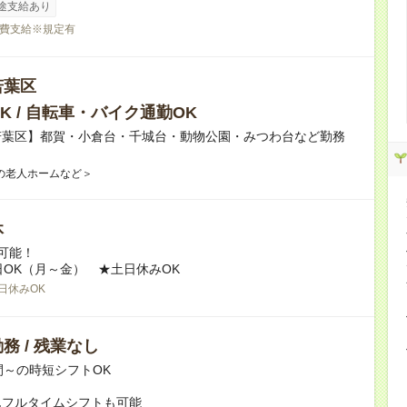
途支給あり
費支給※規定有
若葉区
K / 自転車・バイク通勤OK
若葉区】都賀・小倉台・千城台・動物公園・みつわ台など勤務
の老人ホームなど＞
休
可能！
日OK（月～金） ★土日休みOK
日休みOK
務 / 残業なし
間～の時短シフトOK
んフルタイムシフトも可能