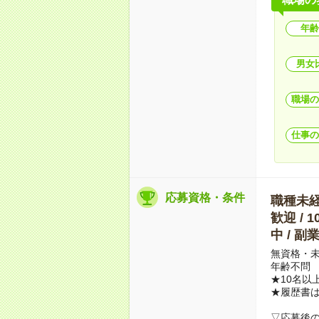
年齢
男女
職場の
仕事の
応募資格・条件
職種未経験
歓迎 / 
中 / 
無資格・未
年齢不問
★10名以
★履歴書
▽応募後