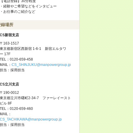
【電話登録】30分程度
・経験やご希望などをインタビュー
・お仕事のご紹介など
登録場所
CS新宿支店
〒163-1517
東京都新宿区西新宿 1-6-1 新宿エルタワ
ー 17F
TEL：0120-659-458
MAIL：
CS_SHINJUKU@manpowergroup.jp
担当：採用担当
CS立川支店
〒190-0012
東京都立川市曙町2-34-7 ファーレイースト
ビル 8F
TEL：0120-659-460
MAIL：
CS_TACHIKAWA@manpowergroup.jp
担当：採用担当