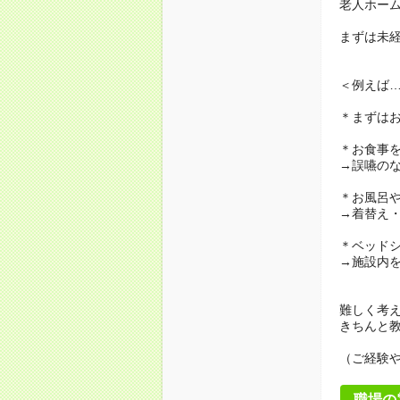
老人ホー
まずは未
＜例えば
＊まずは
＊お食事
→誤嚥の
＊お風呂
→着替え
＊ベッド
→施設内
難しく考
きちんと
（ご経験
職場の