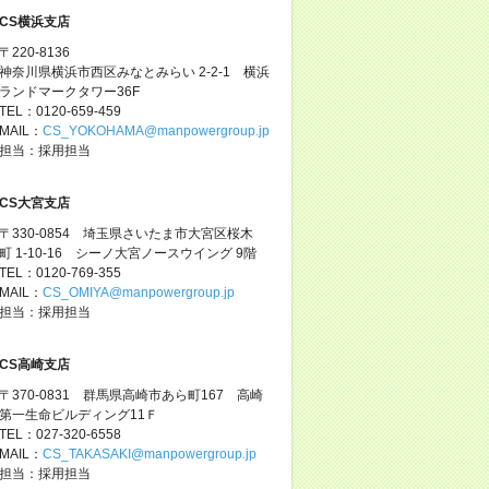
CS横浜支店
〒220-8136
神奈川県横浜市西区みなとみらい 2-2-1 横浜
ランドマークタワー36F
TEL：0120-659-459
MAIL：
CS_YOKOHAMA@manpowergroup.jp
担当：採用担当
CS大宮支店
〒330-0854 埼玉県さいたま市大宮区桜木
町 1-10-16 シーノ大宮ノースウイング 9階
TEL：0120-769-355
MAIL：
CS_OMIYA@manpowergroup.jp
担当：採用担当
CS高崎支店
〒370-0831 群馬県高崎市あら町167 高崎
第一生命ビルディング11Ｆ
TEL：027-320-6558
MAIL：
CS_TAKASAKI@manpowergroup.jp
担当：採用担当