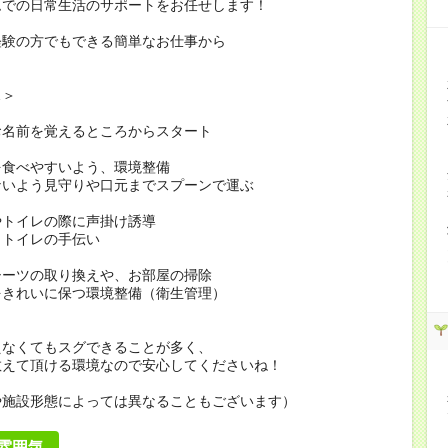
ムでの日常生活のサポートをお任せします！
経験の方でもできる簡単なお仕事から
…＞
お名前を覚えるところからスタート
を食べやすいよう、環境整備
ないよう見守りや口元までスプーンで運ぶ
やトイレの際に声掛け誘導
・トイレの手伝い
シーツの取り換えや、お部屋の掃除
をきれいに保つ環境整備（衛生管理）
えなくてもスグできることが多く、
教えて頂ける環境なので安心してくださいね！
や施設形態によっては異なることもございます）
雰囲気