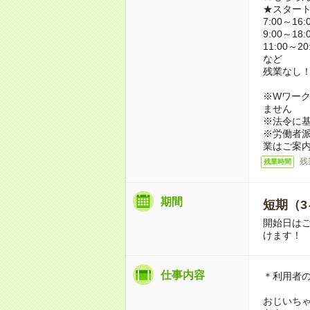
★スター
7:00～16:
9:00～18:
11:00～20
など
残業なし
※Wワーク
ません
※法令に基
※労働者
業はご案
残
残業時間
期間
短期（3
開始日は
けます！
仕事内容
＊利用者
おじいち