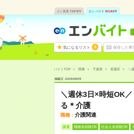
エン派遣
71570
件
エン バイト
82182
件
0
気になるリスト
保存した希
バイトTOP
関東
千葉県
若葉区
＼週
掲載日 :
2026
/
08
/
05
＼週休3日×時短OK
る＊介護
介護関連
職種：
派遣
職種未経験OK
社会人未経験OK