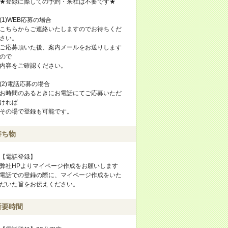
★登録に際しての予約・来社は不要です★
(1)WEB応募の場合
こちらからご連絡いたしますのでお待ちくだ
さい。
ご応募頂いた後、案内メールをお送りします
ので
内容をご確認ください。
(2)電話応募の場合
お時間のあるときにお電話にてご応募いただ
ければ
その場で登録も可能です。
持ち物
【電話登録】
弊社HPよりマイページ作成をお願いします
電話での登録の際に、マイページ作成をいた
だいた旨をお伝えください。
所要時間