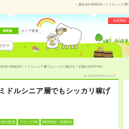
＼週休3日×時短OK／ミドルシニア層で
会員登録
エリア変更
関東版
望条件
休3日×時短OK／ミドルシニア層でもシッカリ稼げる＊介護(110374744）
No.MANPWK903109-17
／ミドルシニア層でもシッカリ稼げ
大学生歓迎
ブランクOK
WEB登録・面接OK