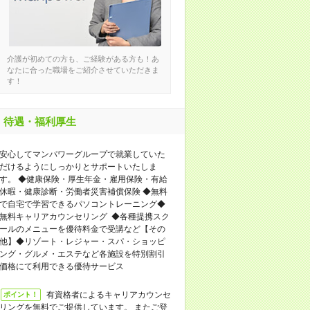
介護が初めての方も、ご経験がある方も！あ
なたに合った職場をご紹介させていただきま
す！
待遇・福利厚生
安心してマンパワーグループで就業していた
だけるようにしっかりとサポートいたしま
す。 ◆健康保険・厚生年金・雇用保険・有給
休暇・健康診断・労働者災害補償保険 ◆無料
で自宅で学習できるパソコントレーニング◆
無料キャリアカウンセリング ◆各種提携スク
ールのメニューを優待料金で受講など【その
他】◆リゾート・レジャー・スパ・ショッピ
ング・グルメ・エステなど各施設を特別割引
価格にて利用できる優待サービス
有資格者によるキャリアカウンセ
ポイント！
リングを無料でご提供しています。 またご登