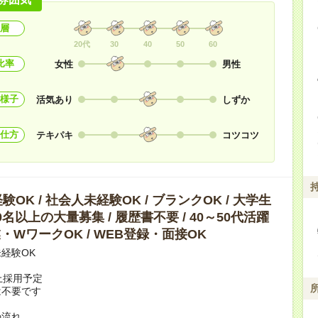
層
20代
30
40
50
60
比率
女性
男性
様子
活気あり
しずか
仕方
テキパキ
コツコツ
OK / 社会人未経験OK / ブランクOK / 大学生
10名以上の大量募集 / 履歴書不要 / 40～50代活躍
副業・WワークOK / WEB登録・面接OK
経験OK
上採用予定
は不要です
の流れ