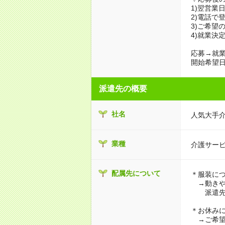
1)翌営業
2)電話で
3)ご希望
4)就業決
応募→就業
開始希望日
派遣先の概要
社名
人気大手
業種
介護サー
配属先について
＊服装に
→動きや
派遣先に
＊お休み
→ご希望