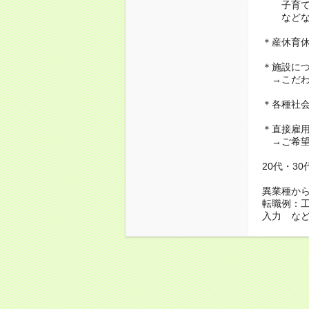
子育て・
などな
＊産休育
＊施設に
→こだわ
＊各種社
＊直接雇
→ご希望
20代・3
異業種か
転職例：
入力 な