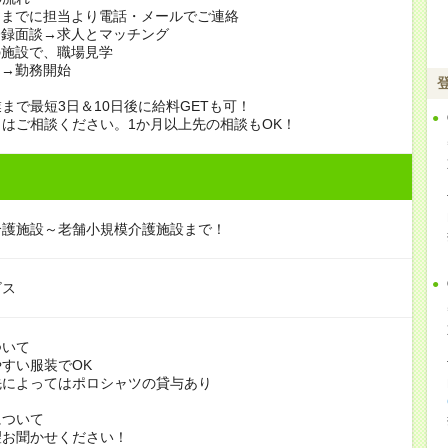
日までに担当より電話・メールでご連絡
登録面談→求人とマッチング
の施設で、職場見学
定→勤務開始
まで最短3日＆10日後に給料GETも可！
はご相談ください。1か月以上先の相談もOK！
介護施設～老舗小規模介護施設まで！
ビス
ついて
すい服装でOK
よってはポロシャツの貸与あり
について
お聞かせください！