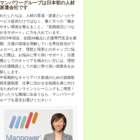
マンパワーグループは日本初の人材
派遣会社です
わたしたちは、人材の育成・派遣といったサ
ービス提供だけではなく、働く方々の『働き
やすい環境を整えること』『長期就労につな
がるサポート』に力を入れています。
2023年現在、全国34拠点に介護専門支店を展
開。介護の現場を理解している専任担当がフ
ォローします。理想と現実とのギャップに悩
んだ際は、お悩みに寄り添いサポート。介護
職としてのキャリアを積みたい方には、理想
の介護職員としての姿に寄り添い就業先をお
探しします。
中長期的なキャリアパス形成のための資格取
得支援制度、仕事に活かせる知識を身に付け
るためのオンライントレーニングもご用意！
ぴったりな職場に出会うなら、マンパワーグ
ループを是非お選びください！