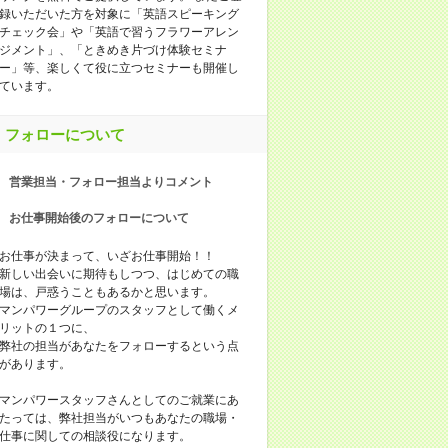
録いただいた方を対象に「英語スピーキング
チェック会」や「英語で習うフラワーアレン
ジメント」、「ときめき片づけ体験セミナ
ー」等、楽しくて役に立つセミナーも開催し
ています。
フォローについて
営業担当・フォロー担当よりコメント
お仕事開始後のフォローについて
お仕事が決まって、いざお仕事開始！！
新しい出会いに期待もしつつ、はじめての職
場は、戸惑うこともあるかと思います。
マンパワーグループのスタッフとして働くメ
リットの１つに、
弊社の担当があなたをフォローするという点
があります。
マンパワースタッフさんとしてのご就業にあ
たっては、弊社担当がいつもあなたの職場・
仕事に関しての相談役になります。