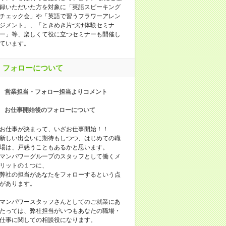
録いただいた方を対象に「英語スピーキング
チェック会」や「英語で習うフラワーアレン
ジメント」、「ときめき片づけ体験セミナ
ー」等、楽しくて役に立つセミナーも開催し
ています。
フォローについて
営業担当・フォロー担当よりコメント
お仕事開始後のフォローについて
お仕事が決まって、いざお仕事開始！！
新しい出会いに期待もしつつ、はじめての職
場は、戸惑うこともあるかと思います。
マンパワーグループのスタッフとして働くメ
リットの１つに、
弊社の担当があなたをフォローするという点
があります。
マンパワースタッフさんとしてのご就業にあ
たっては、弊社担当がいつもあなたの職場・
仕事に関しての相談役になります。