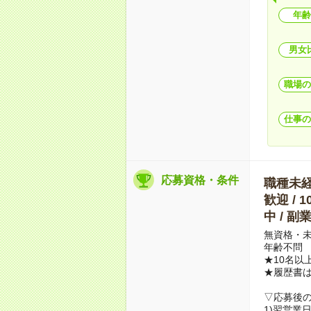
年齢
男女
職場の
仕事の
応募資格・条件
職種未経験
歓迎 / 
中 / 
無資格・未
年齢不問
★10名以
★履歴書
▽応募後
1)翌営業