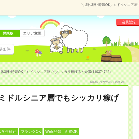
＼週休3日×時短OK／ミドルシニア層で
会員登録
エリア変更
関東版
望条件
休3日×時短OK／ミドルシニア層でもシッカリ稼げる＊介護(110374742）
No.MANPWK903109-28
／ミドルシニア層でもシッカリ稼げ
大学生歓迎
ブランクOK
WEB登録・面接OK