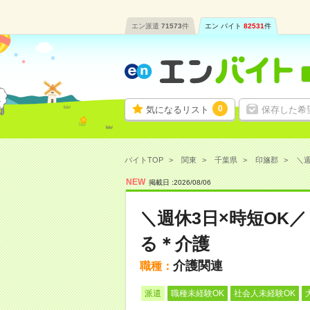
エン派遣
71573
件
エン バイト
82531
件
0
気になるリスト
保存した希
バイトTOP
関東
千葉県
印旛郡
＼週
NEW
掲載日 :
2026
/
08
/
06
＼週休3日×時短OK
る＊介護
介護関連
職種：
派遣
職種未経験OK
社会人未経験OK