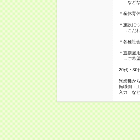
などな
＊産休育
＊施設に
→こだわ
＊各種社
＊直接雇
→ご希望
20代・3
異業種か
転職例：
入力 な