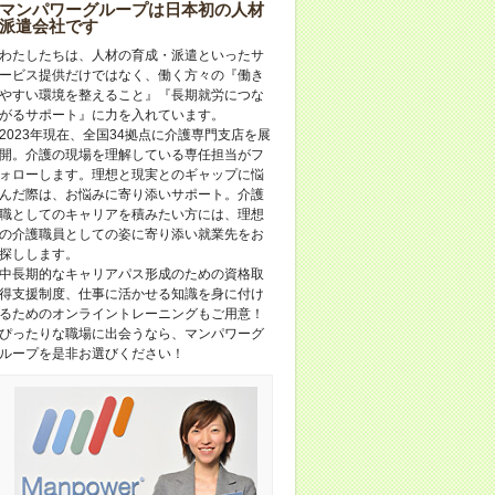
マンパワーグループは日本初の人材
派遣会社です
わたしたちは、人材の育成・派遣といったサ
ービス提供だけではなく、働く方々の『働き
やすい環境を整えること』『長期就労につな
がるサポート』に力を入れています。
2023年現在、全国34拠点に介護専門支店を展
開。介護の現場を理解している専任担当がフ
ォローします。理想と現実とのギャップに悩
んだ際は、お悩みに寄り添いサポート。介護
職としてのキャリアを積みたい方には、理想
の介護職員としての姿に寄り添い就業先をお
探しします。
中長期的なキャリアパス形成のための資格取
得支援制度、仕事に活かせる知識を身に付け
るためのオンライントレーニングもご用意！
ぴったりな職場に出会うなら、マンパワーグ
ループを是非お選びください！