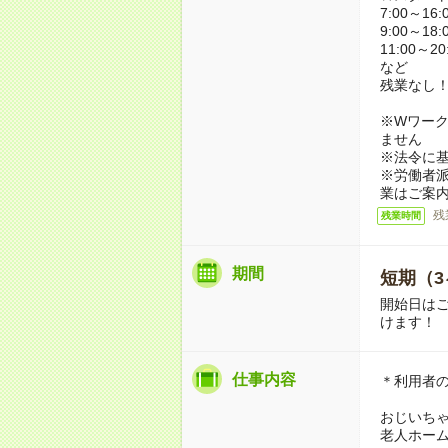
7:00～16:
9:00～18:
11:00～20
など
残業なし
※Wワーク
ません
※法令に基
※労働者
業はご案
残
残業時間
期間
短期（3
開始日は
けます！
仕事内容
＊利用者
おじいち
老人ホー