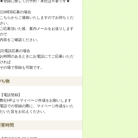
★登録に際しての予約・来社は不要です★
(1)WEB応募の場合
こちらからご連絡いたしますのでお待ちくだ
さい。
ご応募頂いた後、案内メールをお送りします
ので
内容をご確認ください。
(2)電話応募の場合
お時間のあるときにお電話にてご応募いただ
ければ
その場で登録も可能です。
持ち物
【電話登録】
弊社HPよりマイページ作成をお願いします
電話での登録の際に、マイページ作成をいた
だいた旨をお伝えください。
所要時間