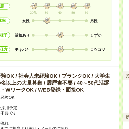
層
20代
30
40
50
60
比率
女性
男性
様子
活気あり
しずか
仕方
テキパキ
コツコツ
OK / 社会人未経験OK / ブランクOK / 大学生
10名以上の大量募集 / 履歴書不要 / 40～50代活躍
副業・WワークOK / WEB登録・面接OK
経験OK
上採用予定
は不要です
の流れ
日までに担当より電話・メールでご連絡