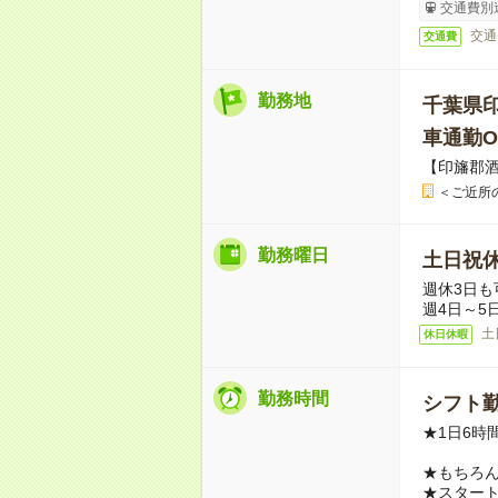
交通費別
交通
交通費
勤務地
千葉県
車通勤O
【印旛郡
＜ご近所
勤務曜日
土日祝
週休3日も
週4日～5
土
休日休暇
勤務時間
シフト勤
★1日6時
★もちろ
★スター