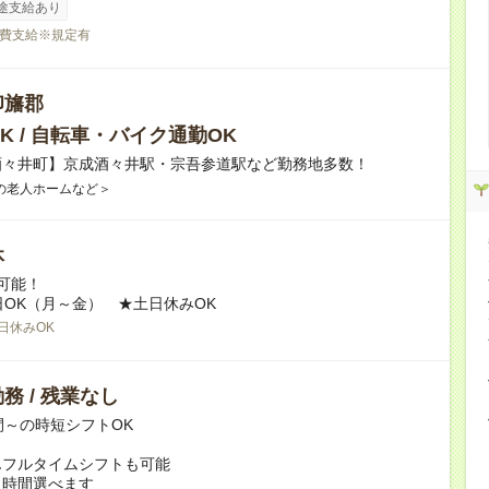
途支給あり
費支給※規定有
印旛郡
K / 自転車・バイク通勤OK
酒々井町】京成酒々井駅・宗吾参道駅など勤務地多数！
の老人ホームなど＞
休
可能！
日OK（月～金） ★土日休みOK
日休みOK
務 / 残業なし
間～の時短シフトOK
んフルタイムシフトも可能
ト時間選べます