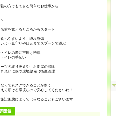
経験の方でもできる簡単なお仕事から
…＞
お名前を覚えるところからスタート
を食べやすいよう、環境整備
ないよう見守りや口元までスプーンで運ぶ
やトイレの際に声掛け誘導
・トイレの手伝い
シーツの取り換えや、お部屋の掃除
をきれいに保つ環境整備（衛生管理）
えなくてもスグできることが多く、
教えて頂ける環境なので安心してくださいね！
や施設形態によっては異なることもございます）
雰囲気