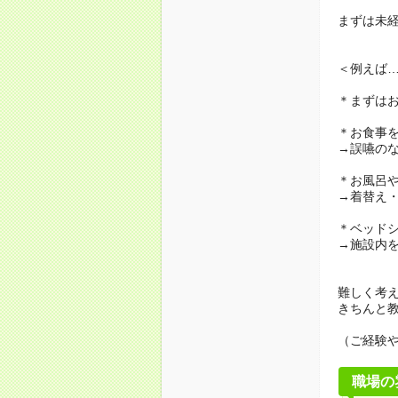
まずは未
＜例えば
＊まずは
＊お食事
→誤嚥の
＊お風呂
→着替え
＊ベッド
→施設内
難しく考
きちんと
（ご経験
職場の