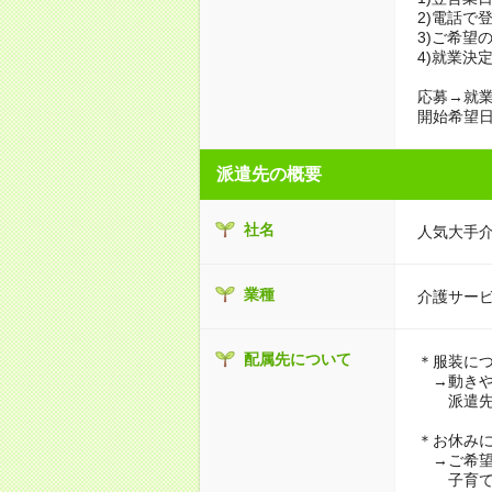
2)電話で
3)ご希望
4)就業決
応募→就業
開始希望日
派遣先の概要
社名
人気大手
業種
介護サー
配属先について
＊服装に
→動きや
派遣先に
＊お休み
→ご希望
子育て・