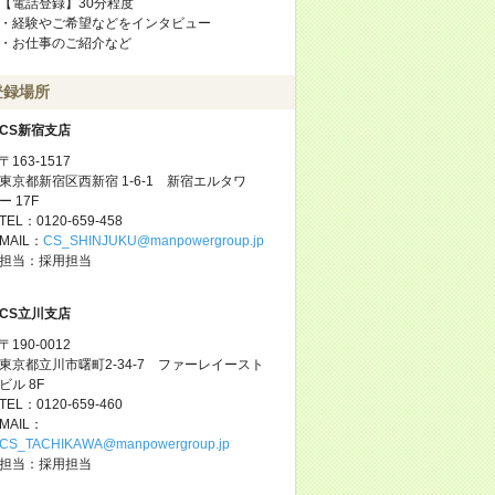
【電話登録】30分程度
・経験やご希望などをインタビュー
・お仕事のご紹介など
登録場所
CS新宿支店
〒163-1517
東京都新宿区西新宿 1-6-1 新宿エルタワ
ー 17F
TEL：0120-659-458
MAIL：
CS_SHINJUKU@manpowergroup.jp
担当：採用担当
CS立川支店
〒190-0012
東京都立川市曙町2-34-7 ファーレイースト
ビル 8F
TEL：0120-659-460
MAIL：
CS_TACHIKAWA@manpowergroup.jp
担当：採用担当