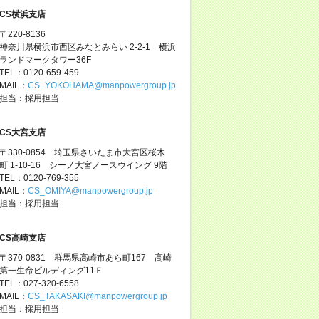
CS横浜支店
〒220-8136
神奈川県横浜市西区みなとみらい 2-2-1 横浜
ランドマークタワー36F
TEL：0120-659-459
MAIL：
CS_YOKOHAMA@manpowergroup.jp
担当：採用担当
CS大宮支店
〒330-0854 埼玉県さいたま市大宮区桜木
町 1-10-16 シーノ大宮ノースウイング 9階
TEL：0120-769-355
MAIL：
CS_OMIYA@manpowergroup.jp
担当：採用担当
CS高崎支店
〒370-0831 群馬県高崎市あら町167 高崎
第一生命ビルディング11Ｆ
TEL：027-320-6558
MAIL：
CS_TAKASAKI@manpowergroup.jp
担当：採用担当