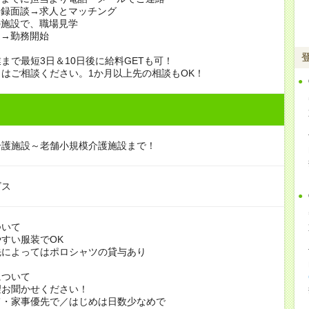
登録面談→求人とマッチング
の施設で、職場見学
定→勤務開始
まで最短3日＆10日後に給料GETも可！
はご相談ください。1か月以上先の相談もOK！
介護施設～老舗小規模介護施設まで！
ビス
ついて
すい服装でOK
よってはポロシャツの貸与あり
について
お聞かせください！
家事優先で／はじめは日数少なめで