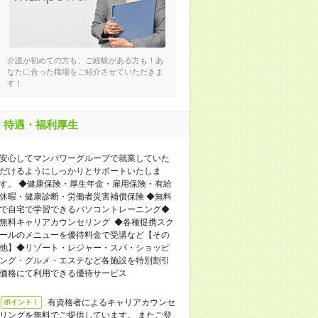
介護が初めての方も、ご経験がある方も！あ
なたに合った職場をご紹介させていただきま
す！
待遇・福利厚生
安心してマンパワーグループで就業していた
だけるようにしっかりとサポートいたしま
す。 ◆健康保険・厚生年金・雇用保険・有給
休暇・健康診断・労働者災害補償保険 ◆無料
で自宅で学習できるパソコントレーニング◆
無料キャリアカウンセリング ◆各種提携スク
ールのメニューを優待料金で受講など【その
他】◆リゾート・レジャー・スパ・ショッピ
ング・グルメ・エステなど各施設を特別割引
価格にて利用できる優待サービス
有資格者によるキャリアカウンセ
ポイント！
リングを無料でご提供しています。 またご登