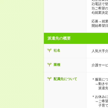
2)電話で
3)ご希望
4)就業決
応募→就業
開始希望日
派遣先の概要
社名
人気大手
業種
介護サー
配属先について
＊服装に
→動きや
派遣先に
＊お休み
→ご希望
子育て・