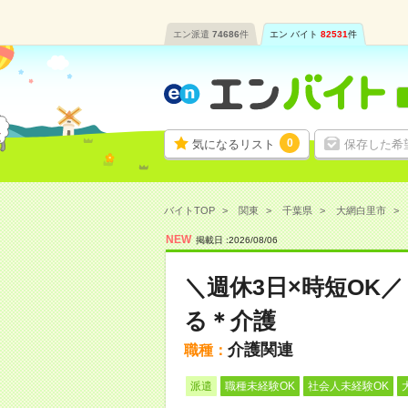
エン派遣
74686
件
エン バイト
82531
件
0
気になるリスト
保存した希
バイトTOP
関東
千葉県
大網白里市
NEW
掲載日 :
2026
/
08
/
06
＼週休3日×時短OK
る＊介護
介護関連
職種：
派遣
職種未経験OK
社会人未経験OK