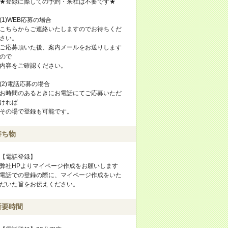
★登録に際しての予約・来社は不要です★
(1)WEB応募の場合
こちらからご連絡いたしますのでお待ちくだ
さい。
ご応募頂いた後、案内メールをお送りします
ので
内容をご確認ください。
(2)電話応募の場合
お時間のあるときにお電話にてご応募いただ
ければ
その場で登録も可能です。
持ち物
【電話登録】
弊社HPよりマイページ作成をお願いします
電話での登録の際に、マイページ作成をいた
だいた旨をお伝えください。
所要時間