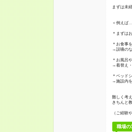
まずは未
＜例えば
＊まずは
＊お食事
→誤嚥の
＊お風呂
→着替え
＊ベッド
→施設内
難しく考
きちんと
（ご経験
職場の