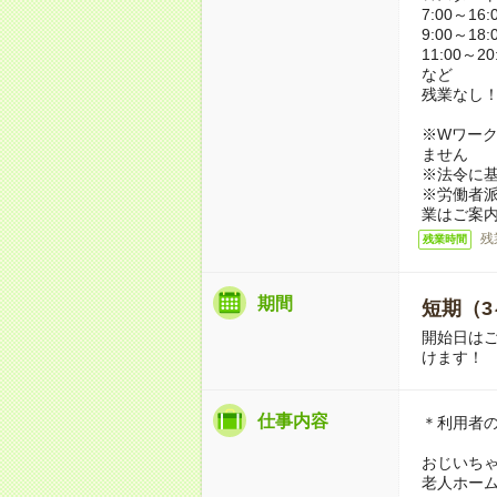
7:00～16:
9:00～18:
11:00～20
など
残業なし
※Wワーク
ません
※法令に基
※労働者
業はご案
残
残業時間
期間
短期（3
開始日は
けます！
仕事内容
＊利用者
おじいち
老人ホー