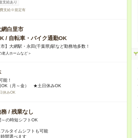
途支給あり
費支給※規定有
大網白里市
K / 自転車・バイク通勤OK
市】大網駅・永田(千葉県)駅など勤務地多数！
の老人ホームなど＞
休
可能！
日OK（月～金） ★土日休みOK
日休みOK
務 / 残業なし
間～の時短シフトOK
んフルタイムシフトも可能
ト時間選べます