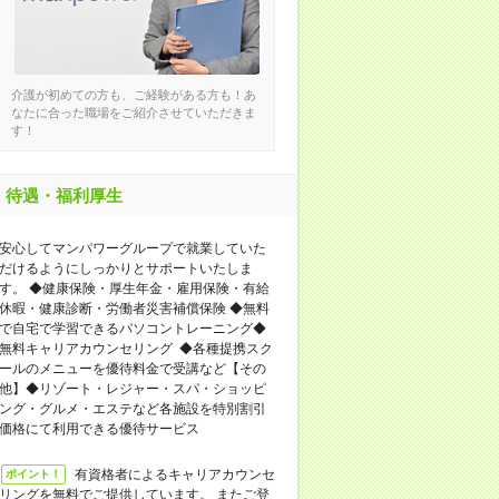
介護が初めての方も、ご経験がある方も！あ
なたに合った職場をご紹介させていただきま
す！
待遇・福利厚生
安心してマンパワーグループで就業していた
だけるようにしっかりとサポートいたしま
す。 ◆健康保険・厚生年金・雇用保険・有給
休暇・健康診断・労働者災害補償保険 ◆無料
で自宅で学習できるパソコントレーニング◆
無料キャリアカウンセリング ◆各種提携スク
ールのメニューを優待料金で受講など【その
他】◆リゾート・レジャー・スパ・ショッピ
ング・グルメ・エステなど各施設を特別割引
価格にて利用できる優待サービス
有資格者によるキャリアカウンセ
ポイント！
リングを無料でご提供しています。 またご登