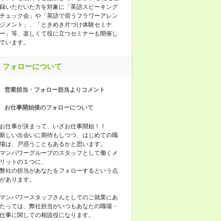
録いただいた方を対象に「英語スピーキング
チェック会」や「英語で習うフラワーアレン
ジメント」、「ときめき片づけ体験セミナ
ー」等、楽しくて役に立つセミナーも開催し
ています。
フォローについて
営業担当・フォロー担当よりコメント
お仕事開始後のフォローについて
お仕事が決まって、いざお仕事開始！！
新しい出会いに期待もしつつ、はじめての職
場は、戸惑うこともあるかと思います。
マンパワーグループのスタッフとして働くメ
リットの１つに、
弊社の担当があなたをフォローするという点
があります。
マンパワースタッフさんとしてのご就業にあ
たっては、弊社担当がいつもあなたの職場・
仕事に関しての相談役になります。