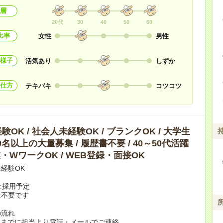
層
20代
30
40
50
60
比率
女性
男性
様子
活気あり
しずか
仕方
テキパキ
コツコツ
OK / 社会人未経験OK / ブランクOK / 大学生
10名以上の大量募集 / 履歴書不要 / 40～50代活躍
副業・WワークOK / WEB登録・面接OK
経験OK
上採用予定
は不要です
の流れ
日までに担当より電話・メールでご連絡