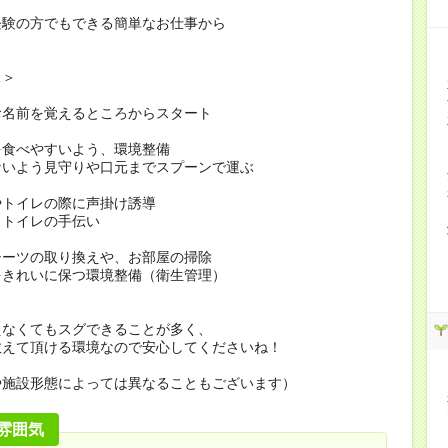
経験の方でもできる簡単なお仕事から
…＞
お名前を覚えるところからスタート
を食べやすいよう、環境整備
ないよう見守りや口元までスプーンで運ぶ
やトイレの際に声掛け誘導
・トイレの手伝い
シーツの取り換えや、お部屋の掃除
をきれいに保つ環境整備（衛生管理）
えなくてもスグできることが多く、
教えて頂ける環境なので安心してくださいね！
や施設形態によっては異なることもございます）
雰囲気