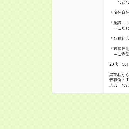
などな
＊産休育
＊施設に
→こだわ
＊各種社
＊直接雇
→ご希望
20代・3
異業種か
転職例：
入力 な