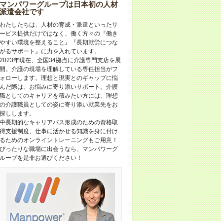
マンパワーグループは日本初の人材
派遣会社です
わたしたちは、人材の育成・派遣といったサ
ービス提供だけではなく、働く方々の『働き
やすい環境を整えること』『長期就労につな
がるサポート』に力を入れています。
2023年現在、全国34拠点に介護専門支店を展
開。介護の現場を理解している専任担当がフ
ォローします。理想と現実とのギャップに悩
んだ際は、お悩みに寄り添いサポート。介護
職としてのキャリアを積みたい方には、理想
の介護職員としての姿に寄り添い就業先をお
探しします。
中長期的なキャリアパス形成のための資格取
得支援制度、仕事に活かせる知識を身に付け
るためのオンライントレーニングもご用意！
ぴったりな職場に出会うなら、マンパワーグ
ループを是非お選びください！