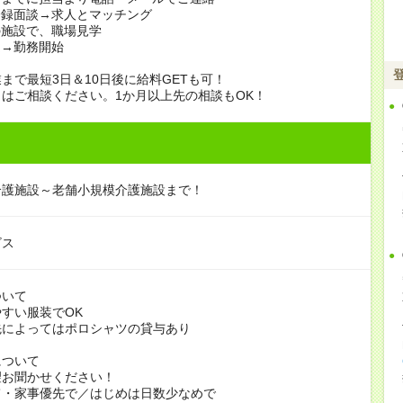
登録面談→求人とマッチング
の施設で、職場見学
定→勤務開始
まで最短3日＆10日後に給料GETも可！
はご相談ください。1か月以上先の相談もOK！
介護施設～老舗小規模介護施設まで！
ビス
ついて
すい服装でOK
よってはポロシャツの貸与あり
について
お聞かせください！
家事優先で／はじめは日数少なめで