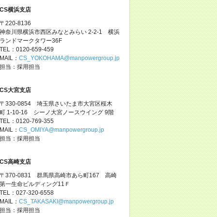
CS横浜支店
〒220-8136
神奈川県横浜市西区みなとみらい 2-2-1 横浜
ランドマークタワー36F
TEL：0120-659-459
MAIL：
CS_YOKOHAMA@manpowergroup.jp
担当：採用担当
CS大宮支店
〒330-0854 埼玉県さいたま市大宮区桜木
町 1-10-16 シーノ大宮ノースウイング 9階
TEL：0120-769-355
MAIL：
CS_OMIYA@manpowergroup.jp
担当：採用担当
CS高崎支店
〒370-0831 群馬県高崎市あら町167 高崎
第一生命ビルディング11Ｆ
TEL：027-320-6558
MAIL：
CS_TAKASAKI@manpowergroup.jp
担当：採用担当