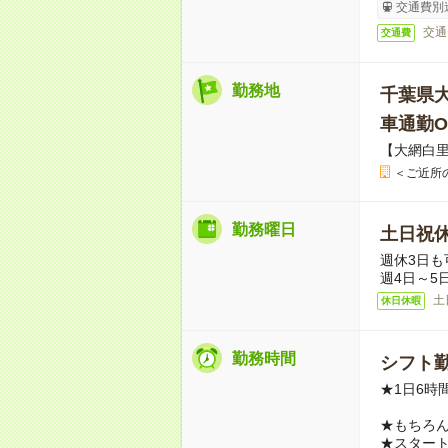
交通費別
交通
交通費
勤務地
千葉県
車通勤O
【大網白里
＜ご近所
勤務曜日
土日祝
週休3日も
週4日～5
土
休日休暇
勤務時間
シフト勤
★1日6時
★もちろ
★スター