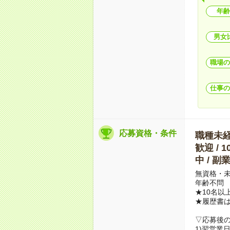
年齢
男女
職場の
仕事の
応募資格・条件
職種未経験
歓迎 / 
中 / 
無資格・未
年齢不問
★10名以
★履歴書
▽応募後
1)翌営業