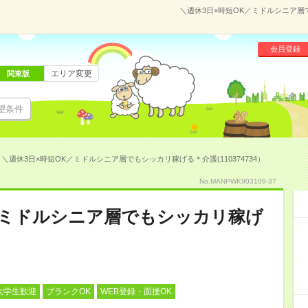
＼週休3日×時短OK／ミドルシニア層で
会員登録
エリア変更
関東版
望条件
＼週休3日×時短OK／ミドルシニア層でもシッカリ稼げる＊介護(110374734）
No.MANPWK903109-37
／ミドルシニア層でもシッカリ稼げ
大学生歓迎
ブランクOK
WEB登録・面接OK