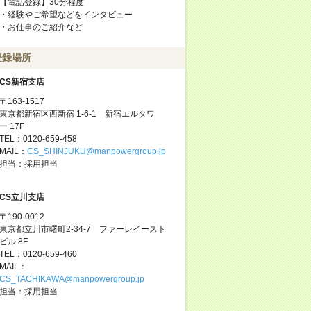
【電話登録】30分程度
・経験やご希望などをインタビュー
・お仕事のご紹介など
登録場所
CS新宿支店
〒163-1517
東京都新宿区西新宿 1-6-1 新宿エルタワ
ー 17F
TEL：0120-659-458
MAIL：
CS_SHINJUKU@manpowergroup.jp
担当：採用担当
CS立川支店
〒190-0012
東京都立川市曙町2-34-7 ファーレイースト
ビル 8F
TEL：0120-659-460
MAIL：
CS_TACHIKAWA@manpowergroup.jp
担当：採用担当