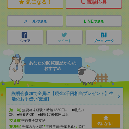
気になる！
電話応募
メール
LINE
で送る
で送る
シェア
ツイート
ブックマーク
あなたの閲覧履歴からの
おすすめ
説明会参加で全員に【現金2千円相当プレゼント】生
活のお手伝い[派遣]
[給 与]
無資格未経験：時給1330円～ ■週払い
OK ■扶養内OK ■日収1万640円以上
[交通費]
交通費全額支給
気になる！
[勤務地]
千葉みなと駅
/
市役所前(千葉県)駅
/
栄町