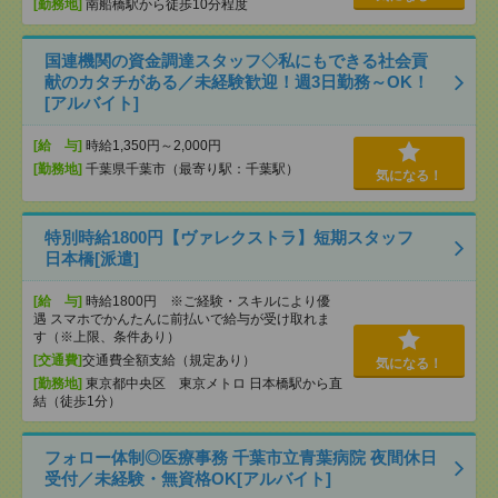
[勤務地]
南船橋駅から徒歩10分程度
国連機関の資金調達スタッフ◇私にもできる社会貢
献のカタチがある／未経験歓迎！週3日勤務～OK！
[アルバイト]
[給 与]
時給1,350円～2,000円
[勤務地]
千葉県千葉市（最寄り駅：千葉駅）
気になる！
特別時給1800円【ヴァレクストラ】短期スタッフ
日本橋[派遣]
[給 与]
時給1800円 ※ご経験・スキルにより優
遇 スマホでかんたんに前払いで給与が受け取れま
す（※上限、条件あり）
[交通費]
交通費全額支給（規定あり）
気になる！
[勤務地]
東京都中央区 東京メトロ 日本橋駅から直
結（徒歩1分）
フォロー体制◎医療事務 千葉市立青葉病院 夜間休日
受付／未経験・無資格OK[アルバイト]