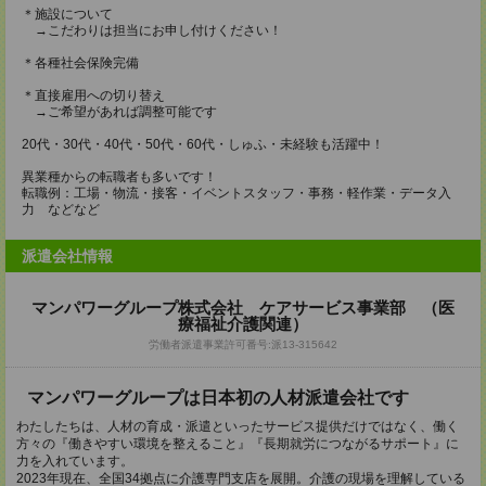
＊施設について
→こだわりは担当にお申し付けください！
＊各種社会保険完備
＊直接雇用への切り替え
→ご希望があれば調整可能です
20代・30代・40代・50代・60代・しゅふ・未経験も活躍中！
異業種からの転職者も多いです！
転職例：工場・物流・接客・イベントスタッフ・事務・軽作業・データ入
力 などなど
派遣会社情報
マンパワーグループ株式会社 ケアサービス事業部 （医
療福祉介護関連）
労働者派遣事業許可番号:派13-315642
マンパワーグループは日本初の人材派遣会社です
わたしたちは、人材の育成・派遣といったサービス提供だけではなく、働く
方々の『働きやすい環境を整えること』『長期就労につながるサポート』に
力を入れています。
2023年現在、全国34拠点に介護専門支店を展開。介護の現場を理解している