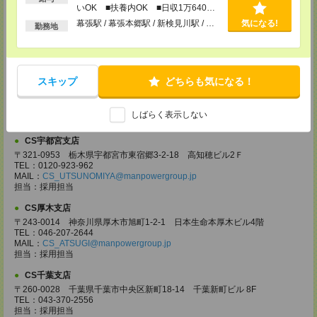
いOK ■扶養内OK ■日収1万640円
〒330-0854 埼玉県さいたま市大宮区桜木町 1-10-16 シーノ大宮ノース
以上
ウイング 9階
幕張駅 / 幕張本郷駅 / 新検見川駅 / …
気になる!
勤務地
TEL：0120-769-355
MAIL：
CS_OMIYA@manpowergroup.jp
担当：採用担当
CS高崎支店
スキップ
どちらも気になる！
〒370-0831 群馬県高崎市あら町167 高崎第一生命ビルディング11Ｆ
TEL：027-320-6558
MAIL：
CS_TAKASAKI@manpowergroup.jp
しばらく表示しない
担当：採用担当
CS宇都宮支店
〒321-0953 栃木県宇都宮市東宿郷3-2-18 高知穂ビル2Ｆ
TEL：0120-923-962
MAIL：
CS_UTSUNOMIYA@manpowergroup.jp
担当：採用担当
CS厚木支店
〒243-0014 神奈川県厚木市旭町1-2-1 日本生命本厚木ビル4階
TEL：046-207-2644
MAIL：
CS_ATSUGI@manpowergroup.jp
担当：採用担当
CS千葉支店
〒260-0028 千葉県千葉市中央区新町18-14 千葉新町ビル 8F
TEL：043-370-2556
担当：採用担当