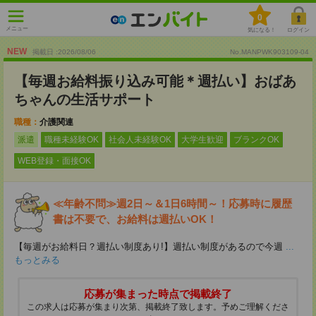
0
メニュー
気になる！
ログイン
NEW
掲載日 :2026
/
08
/
06
No.MANPWK903109-04
【毎週お給料振り込み可能＊週払い】おばあ
ちゃんの生活サポート
職種：
介護関連
派遣
職種未経験OK
社会人未経験OK
大学生歓迎
ブランクOK
WEB登録・面接OK
≪年齢不問≫週2日～＆1日6時間～！応募時に履歴
書は不要で、お給料は週払いOK！
【毎週がお給料日？週払い制度あり!】週払い制度があるので今週
...
もっとみる
応募が集まった時点で掲載終了
この求人は応募が集まり次第、掲載終了致します。予めご理解くださ