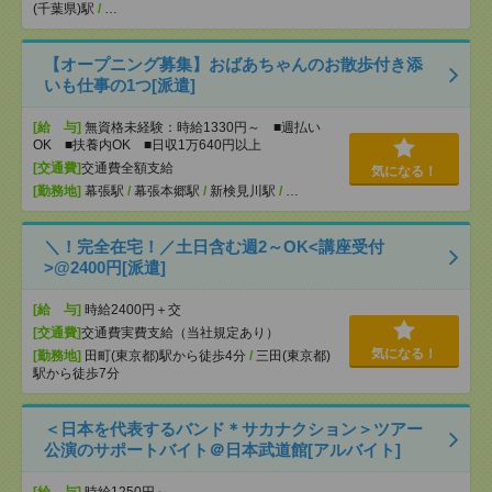
(千葉県)駅
/
…
【オープニング募集】おばあちゃんのお散歩付き添
いも仕事の1つ[派遣]
[給 与]
無資格未経験：時給1330円～ ■週払い
OK ■扶養内OK ■日収1万640円以上
[交通費]
交通費全額支給
気になる！
[勤務地]
幕張駅
/
幕張本郷駅
/
新検見川駅
/
…
＼！完全在宅！／土日含む週2～OK<講座受付
>@2400円[派遣]
[給 与]
時給2400円＋交
[交通費]
交通費実費支給（当社規定あり）
気になる！
[勤務地]
田町(東京都)駅から徒歩4分
/
三田(東京都)
駅から徒歩7分
＜日本を代表するバンド＊サカナクション＞ツアー
公演のサポートバイト＠日本武道館[アルバイト]