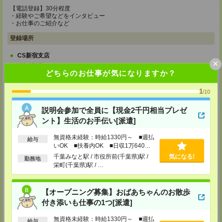
【電話登録】30分程度
・経験やご希望などをインタビュー
・お仕事のご紹介など
登録場所
CS新宿支店
×
〒163-1517
どちらのお仕事が気になりますか？
東京都新宿区西新宿 1-6-1 新宿エルタワー 17F
TEL：0120-659-458
MAIL：
CS_SHINJUKU@manpowergroup.jp
1
/10
担当：採用担当
説明会参加で全員に【現金2千円相当プレゼ
CS立川支店
ント】生活のお手伝い[派遣]
〒190-0012
東京都立川市曙町2-34-7 ファーレイーストビル 8F
TEL：0120-659-460
無資格未経験：時給1330円～ ■週払
給与
MAIL：
CS_TACHIKAWA@manpowergroup.jp
いOK ■扶養内OK ■日収1万640円
担当：採用担当
以上
千葉みなと駅 / 市役所前(千葉県)駅 /
気になる!
勤務地
CS横浜支店
栄町(千葉県)駅 / …
〒220-8136
神奈川県横浜市西区みなとみらい 2-2-1 横浜ランドマークタワー36F
TEL：0120-659-459
【オープニング募集】おばあちゃんのお散歩
MAIL：
CS_YOKOHAMA@manpowergroup.jp
付き添いも仕事の1つ[派遣]
担当：採用担当
無資格未経験：時給1330円～ ■週払
CS大宮支店
給与