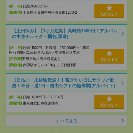
[給 与]
日給20,622円～
[勤務地]
千葉県千葉市中央区青葉町1273-2
気になる！
【土日休み】【1ヶ月短期】高時給1500円！アルバム
の中身チェック・梱包[派遣]
[給 与]
時給1500円／月収例：252,000円＝1,500
円×8時間×21日勤務の場合＋交通費別途支給
[交通費]
実費支給／当社規定あり。
気になる！
[勤務地]
赤羽駅からバス10分
/
川口元郷駅
【日払い・未経験歓迎！】稼ぎたい日にサクッと勤
務！単発・週1日～自由シフトの軽作業[アルバイト]
[給 与]
日給10,305円～37,204円
[勤務地]
東京都世田谷区豪徳寺
気になる！
すべて見る