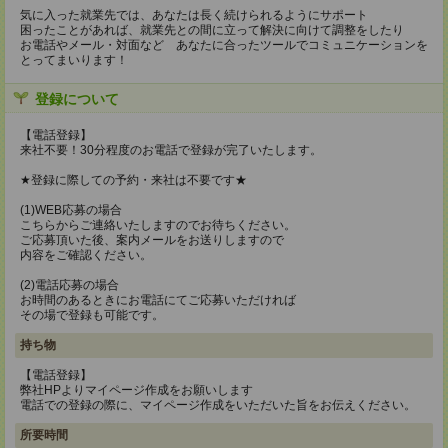
気に入った就業先では、あなたは長く続けられるようにサポート
困ったことがあれば、就業先との間に立って解決に向けて調整をしたり
お電話やメール・対面など あなたに合ったツールでコミュニケーションを
とってまいります！
登録について
【電話登録】
来社不要！30分程度のお電話で登録が完了いたします。
★登録に際しての予約・来社は不要です★
(1)WEB応募の場合
こちらからご連絡いたしますのでお待ちください。
ご応募頂いた後、案内メールをお送りしますので
内容をご確認ください。
(2)電話応募の場合
お時間のあるときにお電話にてご応募いただければ
その場で登録も可能です。
持ち物
【電話登録】
弊社HPよりマイページ作成をお願いします
電話での登録の際に、マイページ作成をいただいた旨をお伝えください。
所要時間