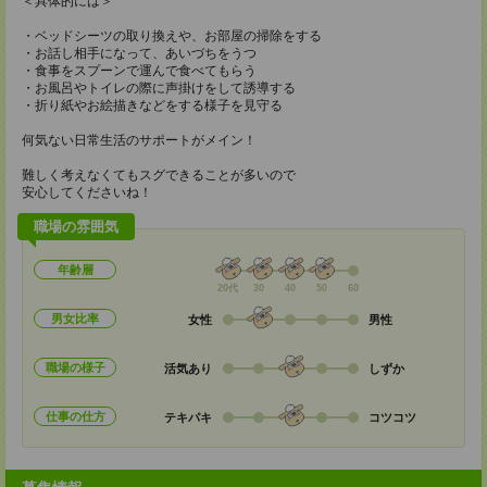
＜具体的には＞
・ベッドシーツの取り換えや、お部屋の掃除をする
・お話し相手になって、あいづちをうつ
・食事をスプーンで運んで食べてもらう
・お風呂やトイレの際に声掛けをして誘導する
・折り紙やお絵描きなどをする様子を見守る
何気ない日常生活のサポートがメイン！
難しく考えなくてもスグできることが多いので
安心してくださいね！
職場の雰囲気
年齢層
20代
30
40
50
60
男女比率
女性
男性
職場の様子
活気あり
しずか
仕事の仕方
テキパキ
コツコツ