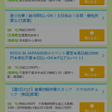
[勤務地]
東京都豊島区南池袋（最寄り駅：池袋駅）
気になる！
座り仕事！給与即払いOK！土日休み！出荷・梱包作
業など[派遣]
[給 与]
時給1300円
[交通費]
交通費支給有り
気になる！
[勤務地]
求名駅から車9分
ROCK IN JAPAN2026☆イベント運営★高日給12000
円★来社不要★日払いOK★/T1[アルバイト]
[給 与]
日給12,000円～
[勤務地]
千葉県千葉市中央区川崎町1-20（最寄り
気になる！
駅：蘇我駅）
【週2日だけ】倉庫内軽作業スタッフ スマホのチェ
ック・検品[派遣]
[給 与]
時給1400円 ※実働8時間を超える勤務、
22時～翌5時勤務の場合25％割増：時給1750円
気になる！