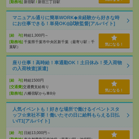
[勤務地]
新宿駅
/
新宿三丁目駅
マニュアル通りに簡単WORK◆未経験から好きな時
にお仕事できる！単発OK◎試験監督[アルバイト]
[給 与]
時給1,300円～
[勤務地]
千葉県千葉市中央区新千葉（最寄り駅：千
気になる！
葉駅）
座り仕事！高時給！車通勤OK！土日休み！受入荷物
の入荷検査[派遣]
[給 与]
時給1500円
[交通費]
交通費支給有り
気になる！
[勤務地]
八幡宿駅から車8分
人気イベントも！好きな場所で働けるイベントスタ
ッフ☆来社不要！働いたその日に給料もらえる日払
い/T1[アルバイト]
[給 与]
日給13,000円～