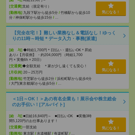
[給 与]
時給1250円～
[交通費]
支給（規定有り）
気になる！
[勤務地]
九段下駅から徒歩5分
/
竹橋駅から徒歩10
分
/
神保町駅から徒歩15分
/
…
【完全在宅！】難しい業務なし＆電話なし！ゆっく
りの11時～時短＊データ入力・事務[派遣]
[給 与]
◆時給1,700円＊日払い・週払いOK＊昇給
あり♪【月収例】 ・約204,000円 （時給1,700
円 × 実働6h × 20日）
[交通費]
◆全額支給 ＊家が少し遠くても安心！
気になる！
[月収例]
20～25万円
[勤務地]
竹芝駅から徒歩2分
/
浜松町駅から徒歩4分
/
大門(東京都)駅から徒歩5分
/
…
＜1日～OK！＞あの有名企業も！展示会や株主総会
のお手伝い！[アルバイト]
[給 与]
■日給16,840円～ ■日払いOK ■実働3時
間5,120円のお仕事あります！
[交通費]
一部支給
気になる！
[勤務地]
東京駅
/
水道橋駅
/
有楽町駅
/
…