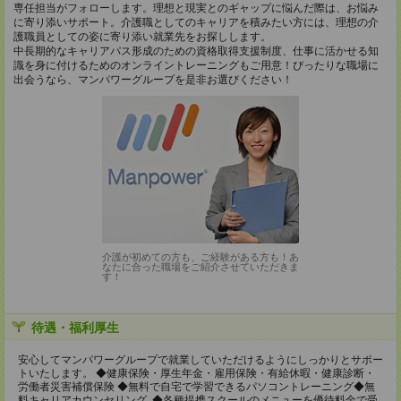
専任担当がフォローします。理想と現実とのギャップに悩んだ際は、お悩み
に寄り添いサポート。介護職としてのキャリアを積みたい方には、理想の介
護職員としての姿に寄り添い就業先をお探しします。
中長期的なキャリアパス形成のための資格取得支援制度、仕事に活かせる知
識を身に付けるためのオンライントレーニングもご用意！ぴったりな職場に
出会うなら、マンパワーグループを是非お選びください！
介護が初めての方も、ご経験がある方も！あ
なたに合った職場をご紹介させていただきま
す！
待遇・福利厚生
安心してマンパワーグループで就業していただけるようにしっかりとサポー
トいたします。 ◆健康保険・厚生年金・雇用保険・有給休暇・健康診断・
労働者災害補償保険 ◆無料で自宅で学習できるパソコントレーニング◆無
料キャリアカウンセリング ◆各種提携スクールのメニューを優待料金で受