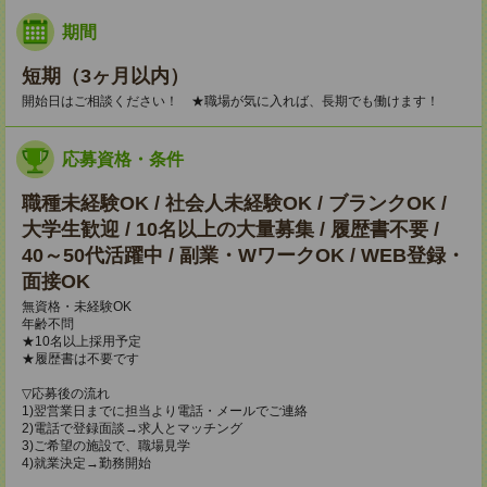
期間
短期（3ヶ月以内）
開始日はご相談ください！ ★職場が気に入れば、長期でも働けます！
応募資格・条件
職種未経験OK / 社会人未経験OK / ブランクOK /
大学生歓迎 / 10名以上の大量募集 / 履歴書不要 /
40～50代活躍中 / 副業・WワークOK / WEB登録・
面接OK
無資格・未経験OK
年齢不問
★10名以上採用予定
★履歴書は不要です
▽応募後の流れ
1)翌営業日までに担当より電話・メールでご連絡
2)電話で登録面談→求人とマッチング
3)ご希望の施設で、職場見学
4)就業決定→勤務開始