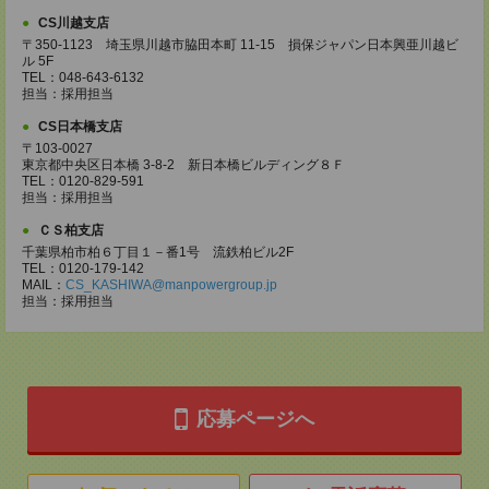
CS川越支店
〒350-1123 埼玉県川越市脇田本町 11-15 損保ジャパン日本興亜川越ビ
ル 5F
TEL：048-643-6132
担当：採用担当
CS日本橋支店
〒103-0027
東京都中央区日本橋 3-8-2 新日本橋ビルディング８Ｆ
TEL：0120-829-591
担当：採用担当
ＣＳ柏支店
千葉県柏市柏６丁目１－番1号 流鉄柏ビル2F
TEL：0120-179-142
MAIL：
CS_KASHIWA@manpowergroup.jp
担当：採用担当
応募ページへ