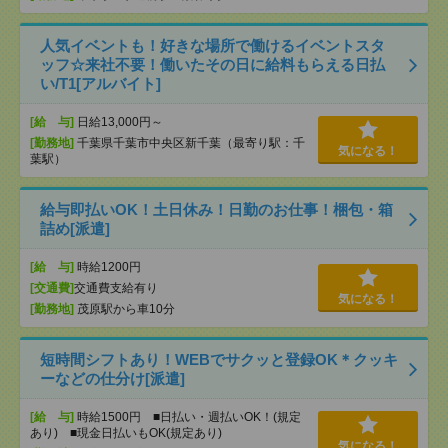
人気イベントも！好きな場所で働けるイベントスタ
ッフ☆来社不要！働いたその日に給料もらえる日払
い/T1[アルバイト]
[給 与]
日給13,000円～
[勤務地]
千葉県千葉市中央区新千葉（最寄り駅：千
気になる！
葉駅）
給与即払いOK！土日休み！日勤のお仕事！梱包・箱
詰め[派遣]
[給 与]
時給1200円
[交通費]
交通費支給有り
気になる！
[勤務地]
茂原駅から車10分
短時間シフトあり！WEBでサクッと登録OK＊クッキ
ーなどの仕分け[派遣]
[給 与]
時給1500円 ■日払い・週払いOK！(規定
あり) ■現金日払いもOK(規定あり)
気になる！