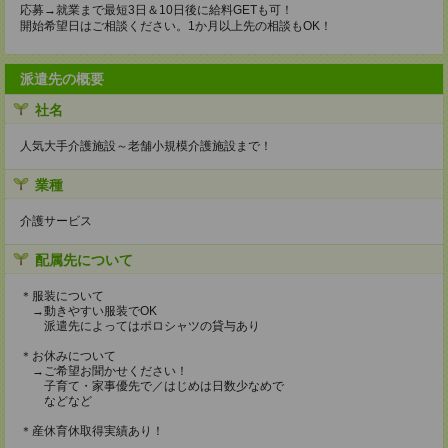
応募→就業まで最短3日＆10日後に給料GETも可！
開始希望日はご相談ください。1か月以上先の相談もOK！
派遣先の概要
社名
人気大手介護施設～老舗小規模介護施設まで！
業種
介護サービス
配属先について
＊服装について
→動きやすい服装でOK
派遣先によってはポロシャツの貸与あり
＊お休みについて
→ご希望お聞かせください！
子育て・家事優先で／はじめは日数少なめで
などなど
＊産休育休取得実績あり！