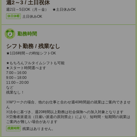
週2～3 / 土日祝休
週2日～5日OK（月～金） ★土日休みOK
土日休みOK
休日休暇
勤務時間
シフト勤務 / 残業なし
★1日6時間～の時短シフトOK
★もちろんフルタイムシフトも可能
★スタート時間選べます
7:00～16:00
9:00～18:00
11:00～20:00
など
残業なし！
※Wワークの場合、他のお仕事と合わせ週40時間超の就業はご案内できませ
ん
※法令に基づき、週20時間以上勤務は社会保険への加入対象となります
※労働者派遣法（日雇い派遣の原則禁止）により、短時間・短期間の就業は
ご案内が難しい場合があります
残業はありません。
残業時間