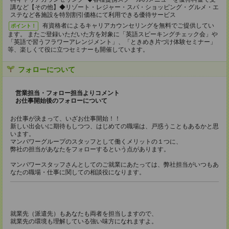
講など【その他】◆リゾート・レジャー・スパ・ショッピング・グルメ・エ
ステなど各施設を特別割引価格にて利用できる優待サービス
有資格者によるキャリアカウンセリングを無料でご提供してい
ポイント！
ます。 またご登録いただいた方を対象に「英語スピーキングチェック会」や
「英語で習うフラワーアレンジメント」、「ときめき片づけ体験セミナー」
等、楽しくて役に立つセミナーも開催しています。
フォローについて
営業担当・フォロー担当よりコメント
お仕事開始後のフォローについて
お仕事が決まって、いざお仕事開始！！
新しい出会いに期待もしつつ、はじめての職場は、戸惑うこともあるかと思
います。
マンパワーグループのスタッフとして働くメリットの１つに、
弊社の担当があなたをフォローするという点があります。
マンパワースタッフさんとしてのご就業にあたっては、弊社担当がいつもあ
なたの職場・仕事に関しての相談役になります。
就業先（派遣先）もあなたも両者を担当しますので、
就業先の環境も理解している強い味方になれますよ。