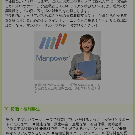
専任担当がフォローします。理想と現実とのギャップに悩んだ際は、お悩み
に寄り添いサポート。介護職としてのキャリアを積みたい方には、理想の介
護職員としての姿に寄り添い就業先をお探しします。
中長期的なキャリアパス形成のための資格取得支援制度、仕事に活かせる知
識を身に付けるためのオンライントレーニングもご用意！ぴったりな職場に
出会うなら、マンパワーグループを是非お選びください！
介護が初めての方も、ご経験がある方も！あ
なたに合った職場をご紹介させていただきま
す！
待遇・福利厚生
安心してマンパワーグループで就業していただけるようにしっかりとサポー
トいたします。 ◆健康保険・厚生年金・雇用保険・有給休暇・健康診断・
労働者災害補償保険 ◆無料で自宅で学習できるパソコントレーニング◆無
料キャリアカウンセリング ◆各種提携スクールのメニューを優待料金で受