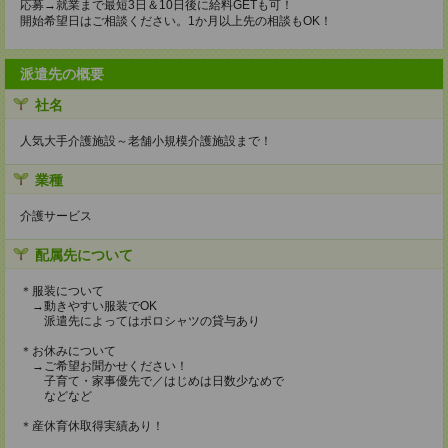
応募→就業まで最短3日＆10日後に給料GETも可！
開始希望日はご相談ください。1か月以上先の相談もOK！
派遣先の概要
社名
人気大手介護施設～老舗小規模介護施設まで！
業種
介護サービス
配属先について
＊服装について
→動きやすい服装でOK
派遣先によってはポロシャツの貸与あり
＊お休みについて
→ご希望お聞かせください！
子育て・家事優先で／はじめは日数少なめで
などなど
＊産休育休取得実績あり！