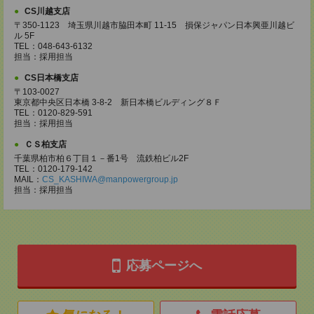
CS川越支店
〒350-1123 埼玉県川越市脇田本町 11-15 損保ジャパン日本興亜川越ビ
ル 5F
TEL：048-643-6132
担当：採用担当
CS日本橋支店
〒103-0027
東京都中央区日本橋 3-8-2 新日本橋ビルディング８Ｆ
TEL：0120-829-591
担当：採用担当
ＣＳ柏支店
千葉県柏市柏６丁目１－番1号 流鉄柏ビル2F
TEL：0120-179-142
MAIL：
CS_KASHIWA@manpowergroup.jp
担当：採用担当
応募ページへ