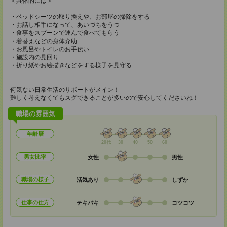
＜具体的には＞
・ベッドシーツの取り換えや、お部屋の掃除をする
・お話し相手になって、あいづちをうつ
・食事をスプーンで運んで食べてもらう
・着替えなどの身体介助
・お風呂やトイレのお手伝い
・施設内の見回り
・折り紙やお絵描きなどをする様子を見守る
何気ない日常生活のサポートがメイン！
難しく考えなくてもスグできることが多いので安心してくださいね！
職場の雰囲気
年齢層
20代
30
40
50
60
男女比率
女性
男性
職場の様子
活気あり
しずか
仕事の仕方
テキパキ
コツコツ