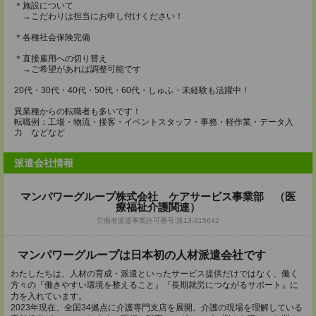
＊施設について
→こだわりは担当にお申し付けください！
＊各種社会保険完備
＊直接雇用への切り替え
→ご希望があれば調整可能です
20代・30代・40代・50代・60代・しゅふ・未経験も活躍中！
異業種からの転職者も多いです！
転職例：工場・物流・接客・イベントスタッフ・事務・軽作業・データ入
力 などなど
派遣会社情報
マンパワーグループ株式会社 ケアサービス事業部 （医
療福祉介護関連）
労働者派遣事業許可番号:派13-315642
マンパワーグループは日本初の人材派遣会社です
わたしたちは、人材の育成・派遣といったサービス提供だけではなく、働く
方々の『働きやすい環境を整えること』『長期就労につながるサポート』に
力を入れています。
2023年現在、全国34拠点に介護専門支店を展開。介護の現場を理解している