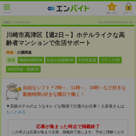
0
メニュー
気になる！
ログイン
掲載日 :2026
/
08
/
03
No.MANPWK856446-66
川崎市高津区【週2日～】ホテルライクな高
齢者マンションで生活サポート
職種：
介護関連
派遣
職種未経験OK
社会人未経験OK
大学生歓迎
ブランクOK
WEB登録・面接OK
自由なシフト＊7時～、11時～、16時～など好きな
勤務時間×好きな曜日で働く！
▼高級ホテルのようなキレイな職場で介護のお仕事！入居者さんは
...
もっとみる
応募が集まった時点で掲載終了
この求人は応募が集まり次第、掲載終了致します。予めご理解くださ