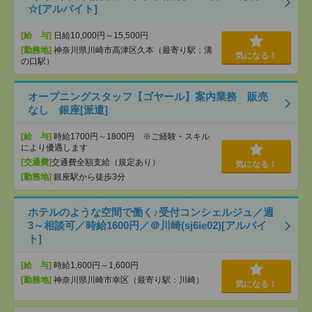
☆[アルバイト]
[給 与]
日給10,000円～15,500円
[勤務地]
神奈川県川崎市高津区久本（最寄り駅：溝
気になる！
の口駅）
オープニングスタッフ【ゴヤール】案内業務 販売
なし 銀座[派遣]
[給 与]
時給1700円～1800円 ※ご経験・スキル
により優遇します
[交通費]
交通費全額支給（規定あり）
気になる！
[勤務地]
銀座駅から徒歩3分
ホテルのような空間で働く♪受付コンシェルジュ／週
3～相談可／時給1600円／＠川崎(sj6ie02)[アルバイ
ト]
[給 与]
時給1,600円～1,600円
[勤務地]
神奈川県川崎市幸区（最寄り駅：川崎）
気になる！