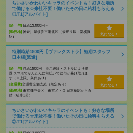
ちいさいかわいいキャラのイベントも！好きな場所
で働ける☆来社不要！働いたその日に給料もらえる
◎/T1[アルバイト]
[給 与]
日給13,000円～
[勤務地]
神奈川県横浜市港北区（最寄り駅：新横浜
気になる！
駅）
特別時給1800円【ヴァレクストラ】短期スタッフ
日本橋[派遣]
[給 与]
時給1800円 ※ご経験・スキルにより優
遇 スマホでかんたんに前払いで給与が受け取れま
す（※上限、条件あり）
[交通費]
交通費全額支給（規定あり）
気になる！
[勤務地]
東京都中央区 東京メトロ 日本橋駅から直
結（徒歩1分）
ちいさいかわいいキャラのイベントも！好きな場所
で働ける☆来社不要！働いたその日に給料もらえる
◎/T1[アルバイト]