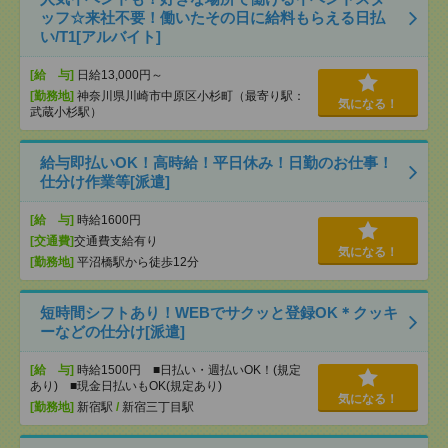
ッフ☆来社不要！働いたその日に給料もらえる日払
い/T1[アルバイト]
[給 与]
日給13,000円～
[勤務地]
神奈川県川崎市中原区小杉町（最寄り駅：
気になる！
武蔵小杉駅）
給与即払いOK！高時給！平日休み！日勤のお仕事！
仕分け作業等[派遣]
[給 与]
時給1600円
[交通費]
交通費支給有り
気になる！
[勤務地]
平沼橋駅から徒歩12分
短時間シフトあり！WEBでサクッと登録OK＊クッキ
ーなどの仕分け[派遣]
[給 与]
時給1500円 ■日払い・週払いOK！(規定
あり) ■現金日払いもOK(規定あり)
気になる！
[勤務地]
新宿駅
/
新宿三丁目駅