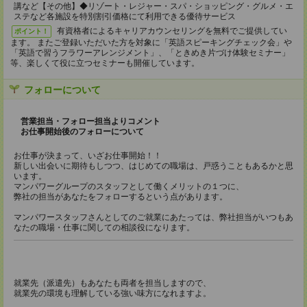
講など【その他】◆リゾート・レジャー・スパ・ショッピング・グルメ・エ
ステなど各施設を特別割引価格にて利用できる優待サービス
有資格者によるキャリアカウンセリングを無料でご提供してい
ポイント！
ます。 またご登録いただいた方を対象に「英語スピーキングチェック会」や
「英語で習うフラワーアレンジメント」、「ときめき片づけ体験セミナー」
等、楽しくて役に立つセミナーも開催しています。
フォローについて
営業担当・フォロー担当よりコメント
お仕事開始後のフォローについて
お仕事が決まって、いざお仕事開始！！
新しい出会いに期待もしつつ、はじめての職場は、戸惑うこともあるかと思
います。
マンパワーグループのスタッフとして働くメリットの１つに、
弊社の担当があなたをフォローするという点があります。
マンパワースタッフさんとしてのご就業にあたっては、弊社担当がいつもあ
なたの職場・仕事に関しての相談役になります。
就業先（派遣先）もあなたも両者を担当しますので、
就業先の環境も理解している強い味方になれますよ。