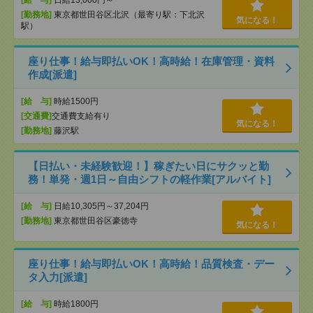
[給 与]
日給13,000円～
[勤務地]
東京都世田谷区北沢（最寄り駅：下北沢
気になる！
駅）
座り仕事！給与即払いOK！高時給！在庫管理・資料
作成[派遣]
[給 与]
時給1500円
[交通費]
交通費支給有り
気になる！
[勤務地]
藤沢駅
【日払い・未経験歓迎！】稼ぎたい日にサクッと勤
務！単発・週1日～自由シフトの軽作業[アルバイト]
[給 与]
日給10,305円～37,204円
[勤務地]
東京都世田谷区豪徳寺
気になる！
座り仕事！給与即払いOK！高時給！品質検査・デー
タ入力[派遣]
[給 与]
時給1800円