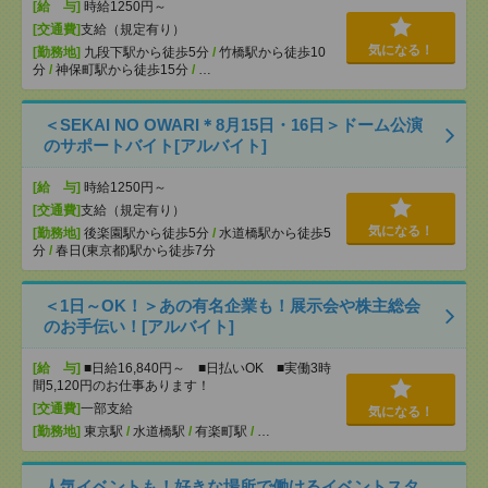
[給 与]
時給1250円～
[交通費]
支給（規定有り）
気になる！
[勤務地]
九段下駅から徒歩5分
/
竹橋駅から徒歩10
分
/
神保町駅から徒歩15分
/
…
＜SEKAI NO OWARI＊8月15日・16日＞ドーム公演
のサポートバイト[アルバイト]
[給 与]
時給1250円～
[交通費]
支給（規定有り）
気になる！
[勤務地]
後楽園駅から徒歩5分
/
水道橋駅から徒歩5
分
/
春日(東京都)駅から徒歩7分
＜1日～OK！＞あの有名企業も！展示会や株主総会
のお手伝い！[アルバイト]
[給 与]
■日給16,840円～ ■日払いOK ■実働3時
間5,120円のお仕事あります！
[交通費]
一部支給
気になる！
[勤務地]
東京駅
/
水道橋駅
/
有楽町駅
/
…
人気イベントも！好きな場所で働けるイベントスタ