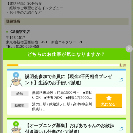
【電話登録】30分程度
・経験やご希望などをインタビュー
・お仕事のご紹介など
登録場所
CS新宿支店
〒163-1517
東京都新宿区西新宿 1-6-1 新宿エルタワー 17F
TEL：0120-659-458
×
MAIL：
CS_SHINJUKU@manpowergroup.jp
どちらのお仕事が気になりますか？
担当：採用担当
CS立川支店
1
/10
〒190-0012
東京都立川市曙町2-34-7 ファーレイーストビル 8F
説明会参加で全員に【現金2千円相当プレゼ
TEL：0120-659-460
ント】生活のお手伝い[派遣]
MAIL：
CS_TACHIKAWA@manpowergroup.jp
担当：採用担当
無資格未経験：時給1500円～ ■週払
給与
CS横浜支店
いOK ■扶養内OK ■日収1万2000円
以上
〒220-8136
溝の口駅 / 武蔵溝ノ口駅 / 高津(神奈川
気になる!
勤務地
神奈川県横浜市西区みなとみらい 2-2-1 横浜ランドマークタワー36F
県)駅 / …
TEL：0120-659-459
MAIL：
CS_YOKOHAMA@manpowergroup.jp
担当：採用担当
【オープニング募集】おばあちゃんのお散歩
CS大宮支店
付き添いも仕事の1つ[派遣]