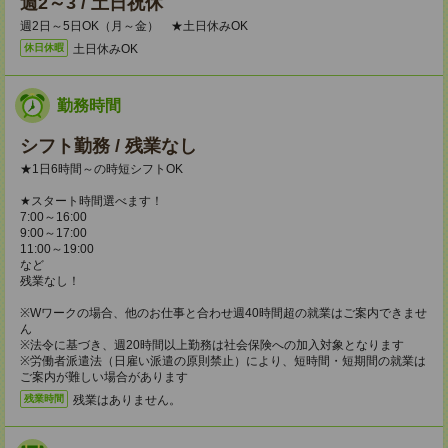
週2～3 / 土日祝休
週2日～5日OK（月～金） ★土日休みOK
土日休みOK
休日休暇
勤務時間
シフト勤務 / 残業なし
★1日6時間～の時短シフトOK
★スタート時間選べます！
7:00～16:00
9:00～17:00
11:00～19:00
など
残業なし！
※Wワークの場合、他のお仕事と合わせ週40時間超の就業はご案内できませ
ん
※法令に基づき、週20時間以上勤務は社会保険への加入対象となります
※労働者派遣法（日雇い派遣の原則禁止）により、短時間・短期間の就業は
ご案内が難しい場合があります
残業はありません。
残業時間