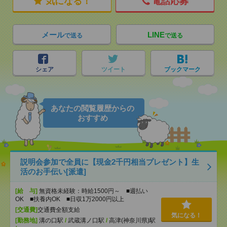
気になる！
電話応募
メール
LINE
で送る
で送る
シェア
ツイート
ブックマーク
あなたの閲覧履歴からの
おすすめ
説明会参加で全員に【現金2千円相当プレゼント】生
活のお手伝い[派遣]
[給 与]
無資格未経験：時給1500円～ ■週払い
OK ■扶養内OK ■日収1万2000円以上
[交通費]
交通費全額支給
気になる！
[勤務地]
溝の口駅
/
武蔵溝ノ口駅
/
高津(神奈川県)駅