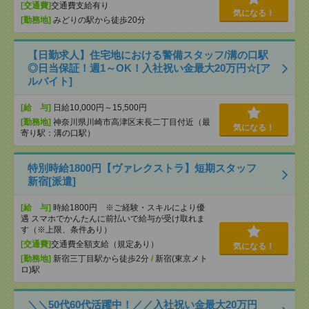
[交通費]
交通費支給有り
気になる！
[勤務地]
みどりの駅から徒歩20分
【日勤求人】住宅地における警備スタッフ/溝の口駅
◎日当保証！週1～OK！入社祝い金最大20万円☆[ア
ルバイト]
[給 与]
日給10,000円～15,500円
[勤務地]
神奈川県川崎市高津区末長二丁目付近（最
気になる！
寄り駅：溝の口駅）
特別時給1800円【ヴァレクストラ】短期スタッフ
新宿[派遣]
[給 与]
時給1800円 ※ご経験・スキルにより優
遇 スマホでかんたんに前払いで給与が受け取れま
す（※上限、条件あり）
[交通費]
交通費全額支給（規定あり）
気になる！
[勤務地]
新宿三丁目駅から徒歩2分
/
新宿(東京メト
ロ)駅
＼＼50代60代活躍中！／／入社祝い金最大20万円