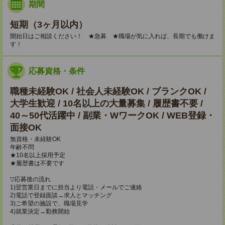
期間
短期（3ヶ月以内）
開始日はご相談ください！ ★急募 ★職場が気に入れば、長期でも働けま
す！
応募資格・条件
職種未経験OK / 社会人未経験OK / ブランクOK /
大学生歓迎 / 10名以上の大量募集 / 履歴書不要 /
40～50代活躍中 / 副業・WワークOK / WEB登録・
面接OK
無資格・未経験OK
年齢不問
★10名以上採用予定
★履歴書は不要です
▽応募後の流れ
1)翌営業日までに担当より電話・メールでご連絡
2)電話で登録面談→求人とマッチング
3)ご希望の施設で、職場見学
4)就業決定→勤務開始