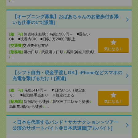
/
…
【オープニング募集】おばあちゃんのお散歩付き添
いも仕事の1つ[派遣]
[給 与]
無資格未経験：時給1500円～ ■週払い
OK ■扶養内OK ■日収1万2000円以上
[交通費]
交通費全額支給
気になる！
[勤務地]
溝の口駅
/
武蔵溝ノ口駅
/
高津(神奈川県)駅
/
…
【シフト自由・現金手渡しOK】iPhoneなどスマホの
充電を繋げるだけ！[派遣]
[給 与]
時給1414円～ ▼日払いOK（規定あ
り） ■初勤務手当あり ※規定による
[勤務地]
新宿駅から徒歩
/
新宿三丁目駅から徒歩
/
気になる！
高田馬場駅から徒歩
/
…
＜日本を代表するバンド＊サカナクション＞ツアー
公演のサポートバイト＠日本武道館[アルバイト]