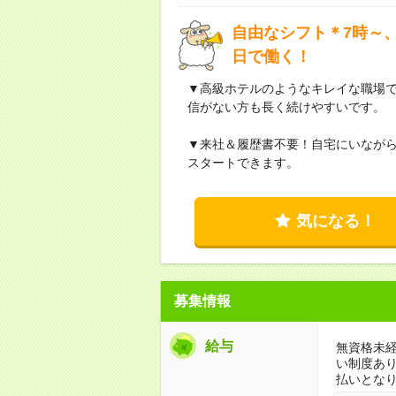
自由なシフト＊7時～、
日で働く！
▼高級ホテルのようなキレイな職場
信がない方も長く続けやすいです。
▼来社＆履歴書不要！自宅にいなが
スタートできます。
気になる！
募集情報
給与
無資格未経
い制度あ
払いとな