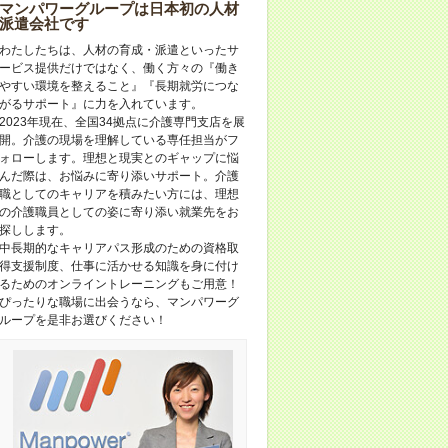
マンパワーグループは日本初の人材
派遣会社です
わたしたちは、人材の育成・派遣といったサ
ービス提供だけではなく、働く方々の『働き
やすい環境を整えること』『長期就労につな
がるサポート』に力を入れています。
2023年現在、全国34拠点に介護専門支店を展
開。介護の現場を理解している専任担当がフ
ォローします。理想と現実とのギャップに悩
んだ際は、お悩みに寄り添いサポート。介護
職としてのキャリアを積みたい方には、理想
の介護職員としての姿に寄り添い就業先をお
探しします。
中長期的なキャリアパス形成のための資格取
得支援制度、仕事に活かせる知識を身に付け
るためのオンライントレーニングもご用意！
ぴったりな職場に出会うなら、マンパワーグ
ループを是非お選びください！