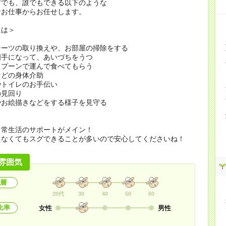
方でも、誰でもできる以下のような
なお仕事からお任せします。
には＞
シーツの取り換えや、お部屋の掃除をする
相手になって、あいづちをうつ
スプーンで運んで食べてもらう
などの身体介助
やトイレのお手伝い
の見回り
やお絵描きなどをする様子を見守る
日常生活のサポートがメイン！
えなくてもスグできることが多いので安心してくださいね！
雰囲気
層
20代
30
40
50
60
比率
女性
男性