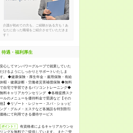
介護が初めての方も、ご経験がある方も！あ
なたに合った職場をご紹介させていただきま
す！
待遇・福利厚生
安心してマンパワーグループで就業していた
だけるようにしっかりとサポートいたしま
す。 ◆健康保険・厚生年金・雇用保険・有給
休暇・健康診断・労働者災害補償保険 ◆無料
で自宅で学習できるパソコントレーニング◆
無料キャリアカウンセリング ◆各種提携スク
ールのメニューを優待料金で受講など【その
他】◆リゾート・レジャー・スパ・ショッピ
ング・グルメ・エステなど各施設を特別割引
価格にて利用できる優待サービス
有資格者によるキャリアカウンセ
ポイント！
リングを無料でご提供しています。 またご登