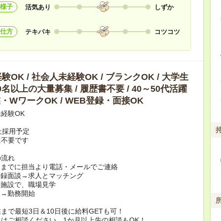
様子
活気あり
しずか
仕方
テキパキ
コツコツ
OK / 社会人未経験OK / ブランクOK / 大学生
10名以上の大量募集 / 履歴書不要 / 40～50代活躍
副業・WワークOK / WEB登録・面接OK
経験OK
上採用予定
は不要です
の流れ
日までに担当より電話・メールでご連絡
登録面談→求人とマッチング
の施設で、職場見学
定→勤務開始
まで最短3日＆10日後に給料GETも可！
はご相談ください。1か月以上先の相談もOK！