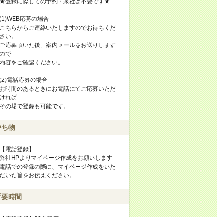
★登録に際しての予約・来社は不要です★
(1)WEB応募の場合
こちらからご連絡いたしますのでお待ちくだ
さい。
ご応募頂いた後、案内メールをお送りします
ので
内容をご確認ください。
(2)電話応募の場合
お時間のあるときにお電話にてご応募いただ
ければ
その場で登録も可能です。
持ち物
【電話登録】
弊社HPよりマイページ作成をお願いします
電話での登録の際に、マイページ作成をいた
だいた旨をお伝えください。
所要時間