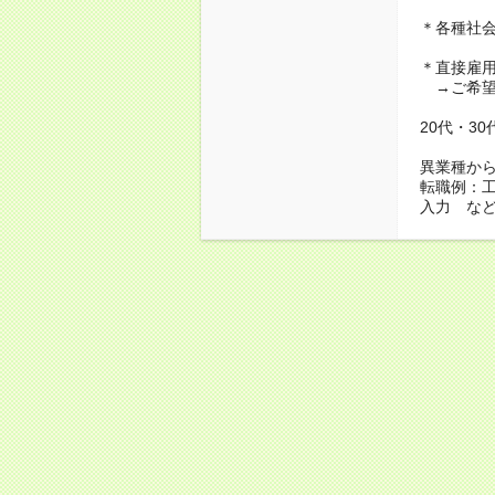
＊各種社
＊直接雇
→ご希望
20代・3
異業種か
転職例：
入力 な