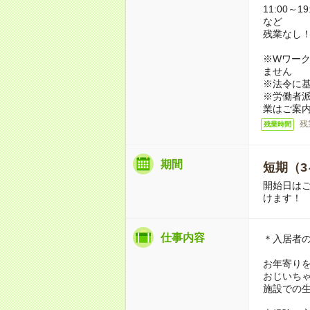
11:00～19
など
残業なし
※Wワーク
ません
※法令に基
※労働者
業はご案
残
残業時間
期間
短期（3
開始日は
けます！
仕事内容
＊入居者
お年寄り
おじいち
施設での