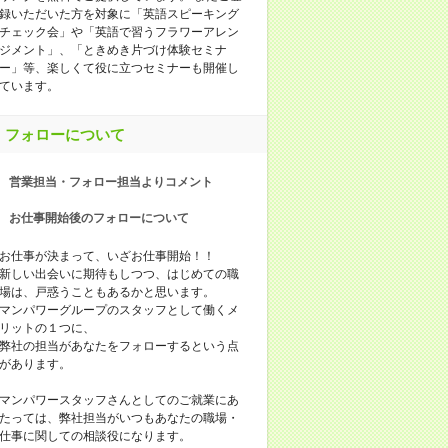
録いただいた方を対象に「英語スピーキング
チェック会」や「英語で習うフラワーアレン
ジメント」、「ときめき片づけ体験セミナ
ー」等、楽しくて役に立つセミナーも開催し
ています。
フォローについて
営業担当・フォロー担当よりコメント
お仕事開始後のフォローについて
お仕事が決まって、いざお仕事開始！！
新しい出会いに期待もしつつ、はじめての職
場は、戸惑うこともあるかと思います。
マンパワーグループのスタッフとして働くメ
リットの１つに、
弊社の担当があなたをフォローするという点
があります。
マンパワースタッフさんとしてのご就業にあ
たっては、弊社担当がいつもあなたの職場・
仕事に関しての相談役になります。