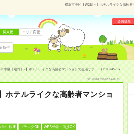
横浜市中区【週2日～】ホテルライクな高齢者マン
会員登録
エリア変更
関東版
望条件
市中区【週2日～】ホテルライクな高齢者マンションで生活サポート(110374570）
No.MANPWK856446-60
～】ホテルライクな高齢者マンショ
大学生歓迎
ブランクOK
WEB登録・面接OK