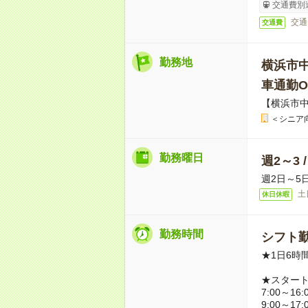
交通費別
交通
交通費
勤務地
横浜市
車通勤O
【横浜市中
＜シニア
勤務曜日
週2～3 
週2日～5
土
休日休暇
勤務時間
シフト勤
★1日6時
★スター
7:00～16:
9:00～17: