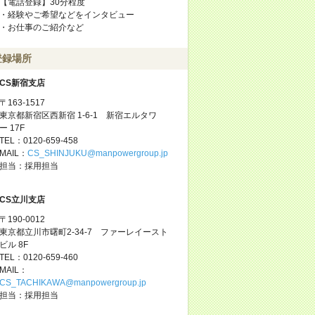
【電話登録】30分程度
・経験やご希望などをインタビュー
・お仕事のご紹介など
登録場所
CS新宿支店
〒163-1517
東京都新宿区西新宿 1-6-1 新宿エルタワ
ー 17F
TEL：0120-659-458
MAIL：
CS_SHINJUKU@manpowergroup.jp
担当：採用担当
CS立川支店
〒190-0012
東京都立川市曙町2-34-7 ファーレイースト
ビル 8F
TEL：0120-659-460
MAIL：
CS_TACHIKAWA@manpowergroup.jp
担当：採用担当