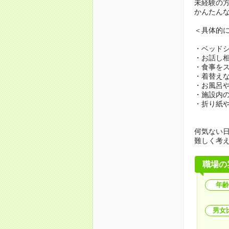
未経験の
かんたん
＜具体的
・ベッド
・お話し
・食事を
・着替え
・お風呂
・施設内
・折り紙
何気ない
難しく考
職場の
年齢
男女