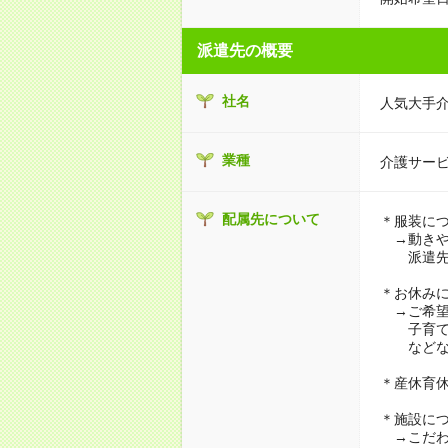
派遣先の概要
社名
人気大手
業種
介護サー
配属先について
＊服装に
→動きや
派遣先に
＊お休み
→ご希望
子育て・
などな
＊産休育
＊施設に
→こだわ