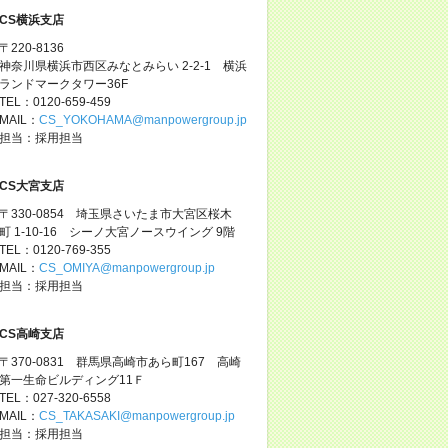
CS横浜支店
〒220-8136
神奈川県横浜市西区みなとみらい 2-2-1 横浜
ランドマークタワー36F
TEL：0120-659-459
MAIL：
CS_YOKOHAMA@manpowergroup.jp
担当：採用担当
CS大宮支店
〒330-0854 埼玉県さいたま市大宮区桜木
町 1-10-16 シーノ大宮ノースウイング 9階
TEL：0120-769-355
MAIL：
CS_OMIYA@manpowergroup.jp
担当：採用担当
CS高崎支店
〒370-0831 群馬県高崎市あら町167 高崎
第一生命ビルディング11Ｆ
TEL：027-320-6558
MAIL：
CS_TAKASAKI@manpowergroup.jp
担当：採用担当