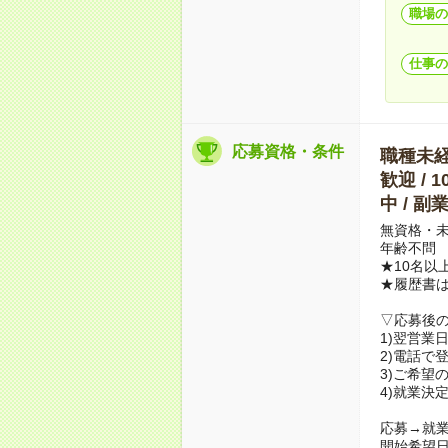
職場の
仕事の
応募資格・条件
職種未経験
歓迎 / 
中 / 
無資格・未
年齢不問
★10名以
★履歴書
▽応募後
1)翌営業
2)電話で
3)ご希望
4)就業決
応募→就業
開始希望日