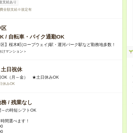
途支給あり
費全額支給※規定有
中区
K / 自転車・バイク通勤OK
区】桜木町(ロープウェイ)駅・運河パーク駅など勤務地多数！
向けマンション＞
/ 土日祝休
日OK（月～金） ★土日休みOK
日休みOK
務 / 残業なし
間～の時短シフトOK
ト時間選べます！
00
00