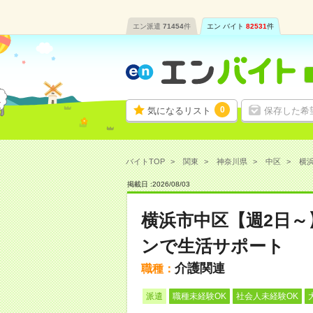
エン派遣
71454
件
エン バイト
82531
件
0
気になるリスト
保存した希
バイトTOP
関東
神奈川県
中区
横浜
掲載日 :
2026
/
08
/
03
横浜市中区【週2日
ンで生活サポート
介護関連
職種：
派遣
職種未経験OK
社会人未経験OK