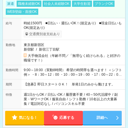
派遣
職種未経験OK
社会人未経験OK
大学生歓迎
ブランクOK
WEB登録・面接OK
時給1500円 ■日払い・週払いOK！(規定あり) ■現金日払いも
給与
OK(規定あり)
交通費別途支給あり
東京都新宿区
勤務地
新宿駅
/
新宿三丁目駅
大手物流会社（年齢不問／「無理なく続けられる」と好評の
職場です！）
9:00～18:00（実動8時間） 希望の時間帯を選べます！ ＜シフト
勤務時間
例＞ ・8：30～12：00 ・10：00～19：00 ・17：00～22：00
・13：00～22：00 ・22：00～翌6：00 など
【急募】即日スタートＯＫ！ 単発1日のみから働けます。
期間
週1日からOK
/
日払いOK
/
履歴書不要
/
40～50代活躍中
/
副
特徴
業・WワークOK
/
服装自由
/
シフト勤務
/
10名以上の大量募
集
/
電話対応なし
/
パソコンスキル不要
気になる！
応募する
詳細へ