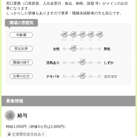
窓口業務（口座新規、入出金受付、振込、納税、諸届 等）がメインのお仕
事になります。
しっかりした研修もありますので業界・職種未経験者の方も安心です。
職場の雰囲気
年齢層
20代
30
40
50
60
男女比率
女性
男性
職場の様子
活気あり
しずか
仕事の仕方
テキパキ
コツコツ
募集情報
給与
時給1,650円（研修3カ月は1,600円）
交通費別途支給あり