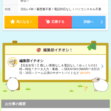
即日～
日払いOK
/
履歴書不要
/
電話対応なし
/
パソコンスキル不要
特徴
気になる！
応募する
詳細へ
編集部イチオシ
【完全在宅！】難しい業務なし＆電話なし！ゆっくりの11
時～時短＊データ入力・事務、＜SEKAI NO OWARI＊8月15
日・16日＞ドーム公演のサポートバイトなど
(8/7UP!)
お仕事の概要