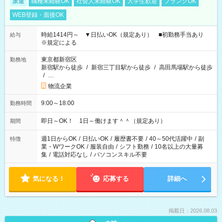
派遣
職種未経験OK
社会人未経験OK
大学生歓迎
ブランクOK
WEB登録・面接OK
時給1414円～ ▼日払いOK（規定あり） ■初勤務手当あり
給与
※規定による
東京都新宿区
勤務地
新宿駅から徒歩
/
新宿三丁目駅から徒歩
/
高田馬場駅から徒歩
/
…
物流企業
9:00～18:00
勤務時間
即日～OK！ 1日～働けます＾＾（規定あり）
期間
週1日からOK
/
日払いOK
/
履歴書不要
/
40～50代活躍中
/
副
特徴
業・WワークOK
/
服装自由
/
シフト勤務
/
10名以上の大量募
集
/
電話対応なし
/
パソコンスキル不要
気になる！
応募する
詳細へ
掲載日：2026.08.03