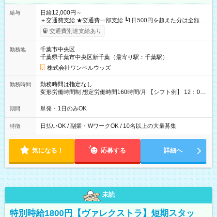
日給12,000円～
給与
＋交通費支給 ★交通費一部支給 ┗1日500円を超えた分は全額支
給！ ※往復500円以内の方は自己負担となります ★日払いOK！
交通費別途支給あり
（規定あり） ┗働いたその日に現金GET♪ お仕事後はコンビニ
ATMから 日払い分を引き落とせます！ 【試用期間】試用期間
千葉市中央区
勤務地
なし
千葉県千葉市中央区新千葉（最寄り駅：千葉駅）
株式会社ワンベルウッズ
勤務時間は指定なし
勤務時間
変形労働時間制 想定労働時間160時間/月 【シフト例】 12：00
～22：00
単発・1日のみOK
期間
日払いOK / 副業・WワークOK / 10名以上の大量募集
特徴
気になる！
応募する
詳細へ
未読
特別時給1800円【ヴァレクストラ】短期スタッ