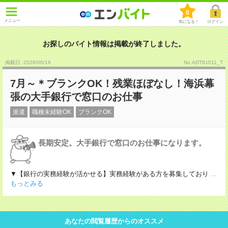
0
メニュー
気になる！
ログイン
お探しのバイト情報は掲載が終了しました。
掲載日 :2026
/
06
/
16
No.ADT91011_T
7月～＊ブランクOK！残業ほぼなし！海浜幕
張の大手銀行で窓口のお仕事
派遣
職種未経験OK
ブランクOK
長期安定。大手銀行で窓口のお仕事になります。
▼【銀行の実務経験が活かせる】実務経験がある方を募集しており
...
もっとみる
あなたの閲覧履歴からのオススメ