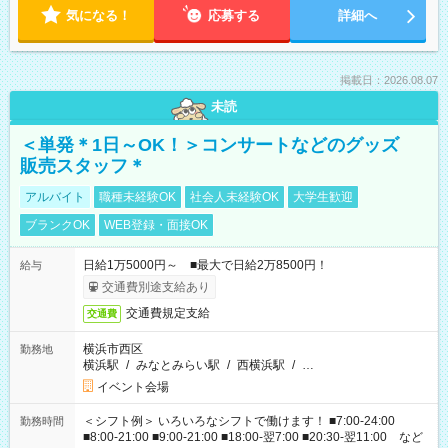
気になる！
応募する
詳細へ
掲載日：2026.08.07
未読
＜単発＊1日～OK！＞コンサートなどのグッズ
販売スタッフ＊
アルバイト
職種未経験OK
社会人未経験OK
大学生歓迎
ブランクOK
WEB登録・面接OK
日給1万5000円～ ■最大で日給2万8500円！
給与
交通費別途支給あり
交通費規定支給
交通費
横浜市西区
勤務地
横浜駅
/
みなとみらい駅
/
西横浜駅
/
…
イベント会場
＜シフト例＞ いろいろなシフトで働けます！ ■7:00-24:00
勤務時間
■8:00-21:00 ■9:00-21:00 ■18:00-翌7:00 ■20:30-翌11:00 など