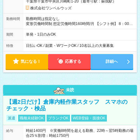
千葉県千葉市中央区川崎町1-20（最寄り駅：蘇我駅）
株式会社ワンベルウッズ
勤務時間は指定なし
勤務時間
変形労働時間制 想定労働時間160時間/月 【シフト例】 8：00～
17：00 9：00～19：00 10：00～20：00 10：30～19：30
単発・1日のみOK
期間
日払いOK / 副業・WワークOK / 10名以上の大量募集
特徴
気になる！
応募する
詳細へ
未読
【週2日だけ】倉庫内軽作業スタッフ スマホの
チェック・検品
派遣
職種未経験OK
ブランクOK
WEB登録・面接OK
時給1400円 ※実働8時間を超える勤務、22時～翌5時勤務の場
給与
合25％割増：時給1750円