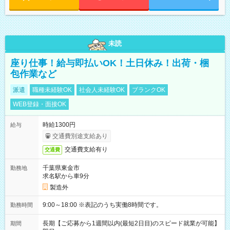
未読
座り仕事！給与即払いOK！土日休み！出荷・梱
包作業など
派遣
職種未経験OK
社会人未経験OK
ブランクOK
WEB登録・面接OK
時給1300円
給与
交通費別途支給あり
交通費支給有り
交通費
千葉県東金市
勤務地
求名駅から車9分
製造外
9:00～18:00 ※表記のうち実働8時間です。
勤務時間
長期【ご応募から1週間以内(最短2日目)のスピード就業が可能】
期間