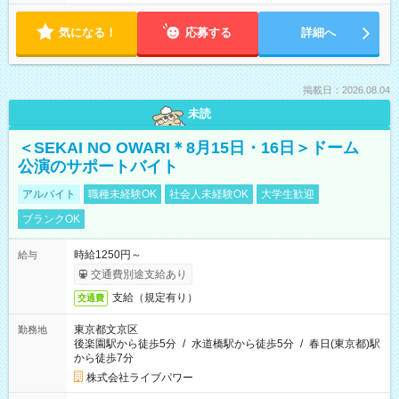
気になる！
応募する
詳細へ
掲載日：2026.08.04
未読
＜SEKAI NO OWARI＊8月15日・16日＞ドーム
公演のサポートバイト
アルバイト
職種未経験OK
社会人未経験OK
大学生歓迎
ブランクOK
時給1250円～
給与
交通費別途支給あり
支給（規定有り）
交通費
東京都文京区
勤務地
後楽園駅から徒歩5分
/
水道橋駅から徒歩5分
/
春日(東京都)駅
から徒歩7分
株式会社ライブパワー