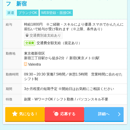
フ 新宿
派遣
ブランクOK
WEB登録・面接OK
時給1800円 ※ご経験・スキルにより優遇 スマホでかんたんに
給与
前払いで給与が受け取れます（※上限、条件あり）
交通費別途支給あり
交通費全額支給（規定あり）
交通費
東京都新宿区
勤務地
新宿三丁目駅から徒歩2分
/
新宿(東京メトロ)駅
Valextra
09:30～20:30 実働7.5時間／休憩1.5時間 営業時間に合わせた
勤務時間
シフト制
3か月程度の短期予定 ※開始日はお気軽にご相談ください
期間
副業・WワークOK
/
シフト勤務
/
パソコンスキル不要
特徴
気になる！
応募する
詳細へ