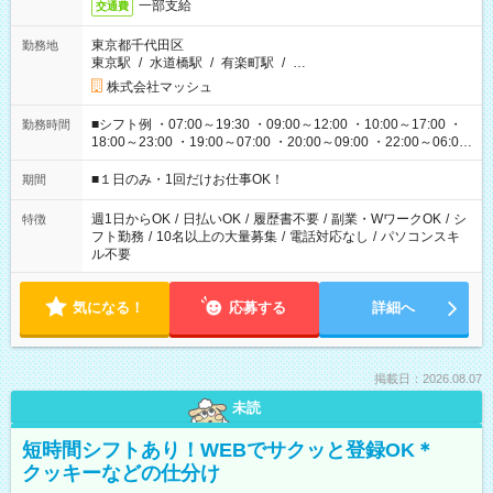
一部支給
交通費
東京都千代田区
勤務地
東京駅
/
水道橋駅
/
有楽町駅
/
…
株式会社マッシュ
■シフト例 ・07:00～19:30 ・09:00～12:00 ・10:00～17:00 ・
勤務時間
18:00～23:00 ・19:00～07:00 ・20:00～09:00 ・22:00～06:00
etc ★最短で3時間で5,120円のお仕事から 15時間で2万円近く稼
げるお仕事も！ ご希望のお時間に合わせてご紹介！ ※シフトは
■１日のみ・1回だけお仕事OK！
期間
現場によって異なります。 ※勿論、休憩時間はあるのでご安心
ください！
週1日からOK
/
日払いOK
/
履歴書不要
/
副業・WワークOK
/
シ
特徴
フト勤務
/
10名以上の大量募集
/
電話対応なし
/
パソコンスキ
ル不要
気になる！
応募する
詳細へ
掲載日：2026.08.07
未読
短時間シフトあり！WEBでサクッと登録OK＊
クッキーなどの仕分け