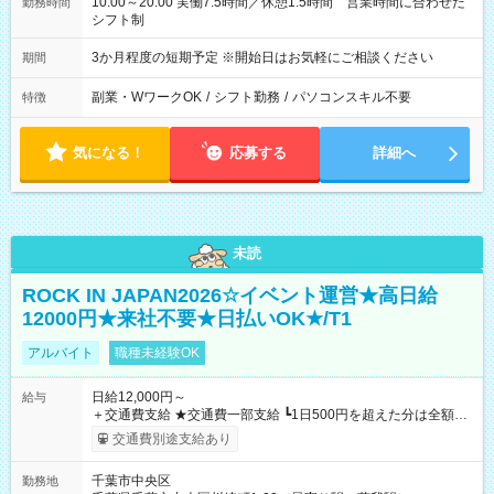
10:00～20:00 実働7.5時間／休憩1.5時間 営業時間に合わせた
勤務時間
シフト制
3か月程度の短期予定 ※開始日はお気軽にご相談ください
期間
副業・WワークOK
/
シフト勤務
/
パソコンスキル不要
特徴
気になる！
応募する
詳細へ
未読
ROCK IN JAPAN2026☆イベント運営★高日給
12000円★来社不要★日払いOK★/T1
アルバイト
職種未経験OK
日給12,000円～
給与
＋交通費支給 ★交通費一部支給 ┗1日500円を超えた分は全額支
給！ ※往復500円以内の方は自己負担となります ★日払いOK！
交通費別途支給あり
（規定あり） ┗働いたその日に現金GET♪ お仕事後はコンビニ
ATMから 日払い分を引き落とせます！ 【試用期間】試用期間
千葉市中央区
勤務地
なし