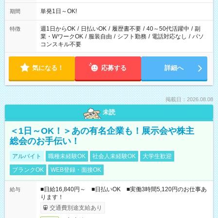
単発1日～OK!
期間
週1日からOK
/
日払いOK
/
履歴書不要
/
40～50代活躍中
/
副
特徴
業・WワークOK
/
服装自由
/
シフト勤務
/
電話対応なし
/
パソ
コンスキル不要
気になる！
応募する
詳細へ
掲載日：2026.08.08
未読
＜1日～OK！＞あの有名企業も！展示会や株主
総会のお手伝い！
アルバイト
職種未経験OK
社会人未経験OK
大学生歓迎
ブランクOK
WEB登録・面接OK
■日給16,840円～ ■日払いOK ■実働3時間5,120円のお仕事あ
給与
ります！
交通費別途支給あり