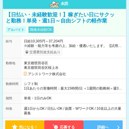
未読
【日払い・未経験歓迎！】稼ぎたい日にサクッ
と勤務！単発・週1日～自由シフトの軽作業
アルバイト
職種未経験OK
日給10,305円～37,204円
給与
※経験・能力等を考慮の上、加給・優遇いたします。 【試用期
間】試用期間なし
交通費別途支給あり
東京都世田谷区
勤務地
東京都世田谷区桜上水
アシストワーク株式会社
シフト制
勤務時間
1日あたりの実働時間：最大15時間/日 ＜1週間の勤務例＞週3回
勤務 勤務：月・水・金 休み：火・木・土・日 好きな時にお仕事
可能です！ ※1日あたりの最大実働時間は日勤、夜勤共に勤務し
単発・1日のみOK
期間
た時間になります。
週1日からOK / 日払いOK / 副業・WワークOK / 10名以上の大量
特徴
募集
気になる！
応募する
詳細へ