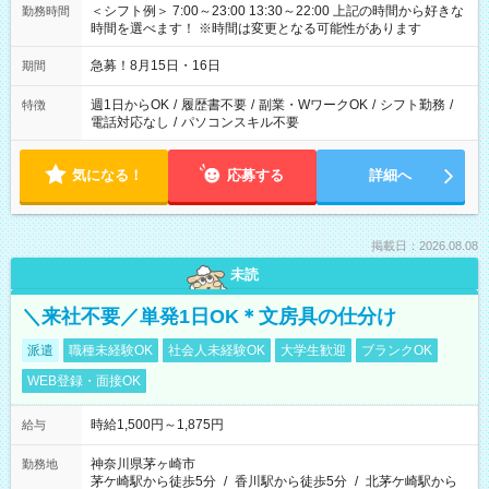
＜シフト例＞ 7:00～23:00 13:30～22:00 上記の時間から好きな
勤務時間
時間を選べます！ ※時間は変更となる可能性があります
急募！8月15日・16日
期間
週1日からOK
/
履歴書不要
/
副業・WワークOK
/
シフト勤務
/
特徴
電話対応なし
/
パソコンスキル不要
気になる！
応募する
詳細へ
掲載日：2026.08.08
未読
＼来社不要／単発1日OK＊文房具の仕分け
派遣
職種未経験OK
社会人未経験OK
大学生歓迎
ブランクOK
WEB登録・面接OK
時給1,500円～1,875円
給与
神奈川県茅ヶ崎市
勤務地
茅ケ崎駅から徒歩5分
/
香川駅から徒歩5分
/
北茅ケ崎駅から