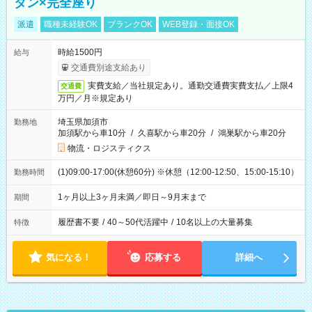
タン×完全座り
派遣
職種未経験OK
ブランクOK
WEB登録・面接OK
時給1500円
給与
交通費別途支給あり
実費支給／当社規定あり。通勤交通費実費支払／上限4
交通費
万円／月※規定あり
埼玉県加須市
勤務地
加須駅から車10分
/
久喜駅から車20分
/
鴻巣駅から車20分
物流・ロジスティクス
(1)09:00-17:00(休憩60分) ※休憩（12:00-12:50、15:00-15:10）
勤務時間
1ヶ月以上3ヶ月未満／即日～9月末まで
期間
履歴書不要
/
40～50代活躍中
/
10名以上の大量募集
特徴
気になる！
応募する
詳細へ