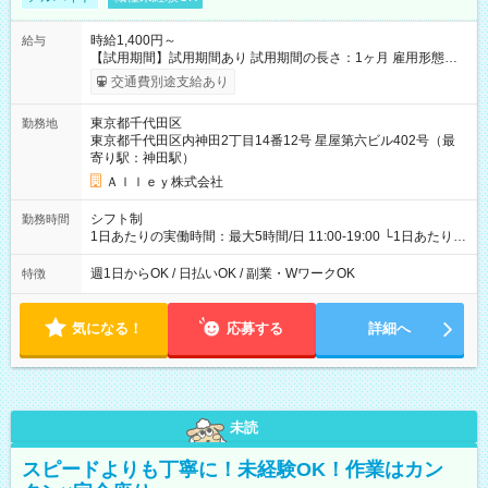
時給1,400円～
給与
【試用期間】試用期間あり 試用期間の長さ：1ヶ月 雇用形態、
給与は本採用時と同じです。
交通費別途支給あり
東京都千代田区
勤務地
東京都千代田区内神田2丁目14番12号 星屋第六ビル402号（最
寄り駅：神田駅）
Ａｌｌｅｙ株式会社
シフト制
勤務時間
1日あたりの実働時間：最大5時間/日 11:00-19:00 └1日あたりの
実働時間：1-5時間 └上記の時間帯内であれば、いつでも勤務可
能！ └平日・土曜日の中で、お好きな曜日でご勤務いただけま
週1日からOK / 日払いOK / 副業・WワークOK
特徴
す！ 【シフト例】 ・11:00～14:00 ・16:30～19:00 ・13:00～
18:00 などのように、自由な働き方が可能なお仕事です！
気になる！
応募する
詳細へ
未読
スピードよりも丁寧に！未経験OK！作業はカン