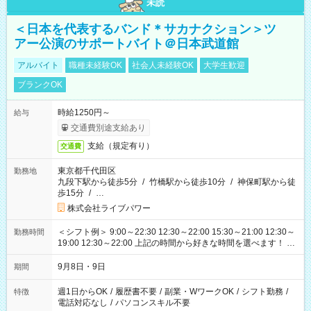
未読
＜日本を代表するバンド＊サカナクション＞ツ
アー公演のサポートバイト＠日本武道館
アルバイト
職種未経験OK
社会人未経験OK
大学生歓迎
ブランクOK
時給1250円～
給与
交通費別途支給あり
支給（規定有り）
交通費
東京都千代田区
勤務地
九段下駅から徒歩5分
/
竹橋駅から徒歩10分
/
神保町駅から徒
歩15分
/
…
株式会社ライブパワー
＜シフト例＞ 9:00～22:30 12:30～22:00 15:30～21:00 12:30～
勤務時間
19:00 12:30～22:00 上記の時間から好きな時間を選べます！ ※
時間は変更となる可能性があります
9月8日・9日
期間
週1日からOK
/
履歴書不要
/
副業・WワークOK
/
シフト勤務
/
特徴
電話対応なし
/
パソコンスキル不要