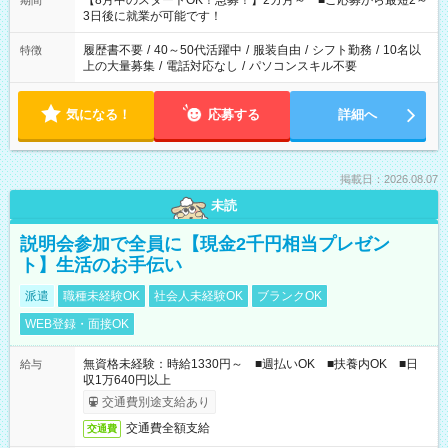
【8月中のスタートOK！急募！】2カ月～ ■ご応募から最短2～
期間
ね。 ※Wワーク希望の方へ 今ご覧のお仕事で希望する勤務時間
3日後に就業が可能です！
と、もう1つのお仕事の勤務時間。 合計で週40時間を超える場
合は応募できません。
履歴書不要
/
40～50代活躍中
/
服装自由
/
シフト勤務
/
10名以
特徴
上の大量募集
/
電話対応なし
/
パソコンスキル不要
気になる！
応募する
詳細へ
掲載日：2026.08.07
未読
説明会参加で全員に【現金2千円相当プレゼン
ト】生活のお手伝い
派遣
職種未経験OK
社会人未経験OK
ブランクOK
WEB登録・面接OK
無資格未経験：時給1330円～ ■週払いOK ■扶養内OK ■日
給与
収1万640円以上
交通費別途支給あり
交通費全額支給
交通費