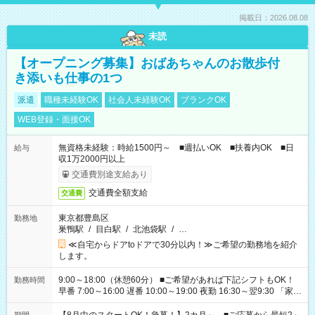
掲載日：2026.08.08
未読
【オープニング募集】おばあちゃんのお散歩付
き添いも仕事の1つ
派遣
職種未経験OK
社会人未経験OK
ブランクOK
WEB登録・面接OK
無資格未経験：時給1500円～ ■週払いOK ■扶養内OK ■日
給与
収1万2000円以上
交通費別途支給あり
交通費全額支給
交通費
東京都豊島区
勤務地
巣鴨駅
/
目白駅
/
北池袋駅
/
…
≪自宅からドアtoドアで30分以内！≫ご希望の勤務地を紹介
します。
9:00～18:00（休憩60分） ■ご希望があれば下記シフトもOK！
勤務時間
早番 7:00～16:00 遅番 10:00～19:00 夜勤 16:30～翌9:30 「家族
と休みを合わせたい」 「余裕を持って夕飯の準備がしたい」
「できれば残業はしたくない」 など、ご希望を教えてください