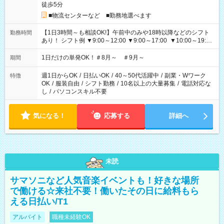
徒歩5分
■物流センターなど ■勤務地選べます
【1日3時間～も相談OK!】午前中のみや18時以降などのシフト
勤務時間
あり！ シフト例 ▼9:00～12:00 ▼9:00～17:00 ▼10:00～19:00
▼18:00～21:00
1日だけの単発OK！＃8月～ ＃9月～
期間
週1日からOK
/
日払いOK
/
40～50代活躍中
/
副業・Wワーク
特徴
OK
/
服装自由
/
シフト勤務
/
10名以上の大量募集
/
電話対応な
し
/
パソコンスキル不要
気になる！
応募する
詳細へ
未読
サマソニなど人気音楽イベントも！好きな場所
で働ける☆来社不要！働いたその日に給料もら
える日払い/T1
アルバイト
職種未経験OK