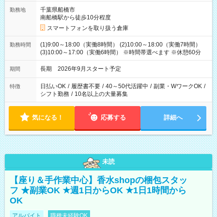
千葉県船橋市
勤務地
南船橋駅から徒歩10分程度
スマートフォンを取り扱う倉庫
(1)9:00～18:00（実働8時間） (2)10:00～18:00（実働7時間）
勤務時間
(3)10:00～17:00（実働6時間） ※時間帯選べます ※休憩60分
長期 2026年9月スタート予定
期間
日払いOK
/
履歴書不要
/
40～50代活躍中
/
副業・WワークOK
/
特徴
シフト勤務
/
10名以上の大量募集
気になる！
応募する
詳細へ
未読
【座り＆手作業中心】香水shopの梱包スタッ
フ ★副業OK ★週1日からOK ★1日1時間から
OK
アルバイト
職種未経験OK