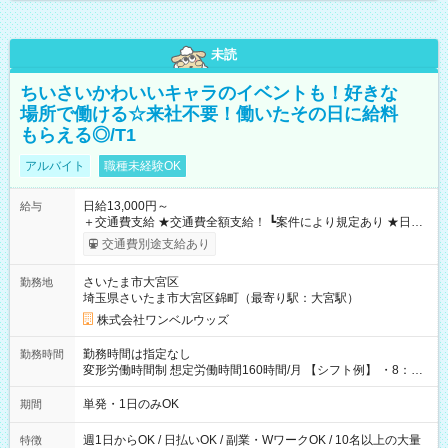
未読
ちいさいかわいいキャラのイベントも！好きな
場所で働ける☆来社不要！働いたその日に給料
もらえる◎/T1
アルバイト
職種未経験OK
日給13,000円～
給与
＋交通費支給 ★交通費全額支給！ ┗案件により規定あり ★日払
いOK！（規定あり） ┗働いたその日に現金GET♪ お仕事後はコ
交通費別途支給あり
ンビニATMから 日払い分を引き落とせます！ 【試用期間】試
用期間なし
さいたま市大宮区
勤務地
埼玉県さいたま市大宮区錦町（最寄り駅：大宮駅）
株式会社ワンベルウッズ
勤務時間は指定なし
勤務時間
変形労働時間制 想定労働時間160時間/月 【シフト例】 ・8：00
～21：00
単発・1日のみOK
期間
週1日からOK / 日払いOK / 副業・WワークOK / 10名以上の大量
特徴