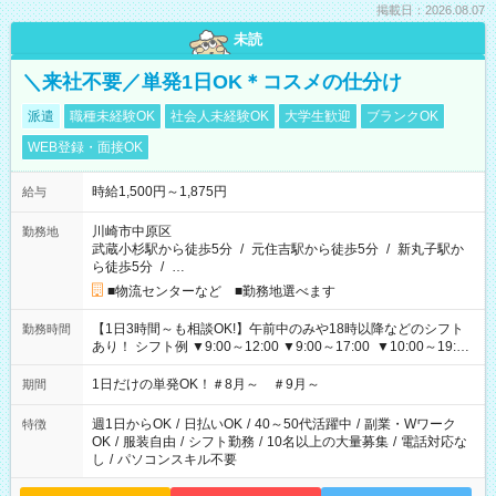
掲載日：2026.08.07
未読
＼来社不要／単発1日OK＊コスメの仕分け
派遣
職種未経験OK
社会人未経験OK
大学生歓迎
ブランクOK
WEB登録・面接OK
時給1,500円～1,875円
給与
川崎市中原区
勤務地
武蔵小杉駅から徒歩5分
/
元住吉駅から徒歩5分
/
新丸子駅か
ら徒歩5分
/
…
■物流センターなど ■勤務地選べます
【1日3時間～も相談OK!】午前中のみや18時以降などのシフト
勤務時間
あり！ シフト例 ▼9:00～12:00 ▼9:00～17:00 ▼10:00～19:00
▼18:00～21:00
1日だけの単発OK！＃8月～ ＃9月～
期間
週1日からOK
/
日払いOK
/
40～50代活躍中
/
副業・Wワーク
特徴
OK
/
服装自由
/
シフト勤務
/
10名以上の大量募集
/
電話対応な
し
/
パソコンスキル不要