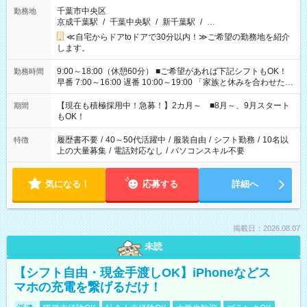
千葉市中央区
勤務地
京成千葉駅
/
千葉中央駅
/
新千葉駅
/
…
≪自宅からドアtoドアで30分以内！≫ご希望の勤務地を紹介
します。
9:00～18:00（休憩60分） ■ご希望があれば下記シフトもOK！
勤務時間
早番 7:00～16:00 遅番 10:00～19:00 「家族と休みを合わせた
い」 「余裕を持って夕飯の準備がしたい」 「できれば残業はし
たくない」 など、ご希望を教えてくださいね。 ※Wワーク希望
【現在も積極採用中！急募！】2カ月～ ■8月～、9月スタート
期間
の方へ 今ご覧のお仕事で希望する勤務時間と、もう1つのお仕事
もOK！
の勤務時間。 合計で週40時間を超える場合は応募できません。
履歴書不要
/
40～50代活躍中
/
服装自由
/
シフト勤務
/
10名以
特徴
上の大量募集
/
電話対応なし
/
パソコンスキル不要
気になる！
応募する
詳細へ
掲載日：2026.08.07
未読
【シフト自由・現金手渡しOK】iPhoneなどス
マホの充電を繋げるだけ！