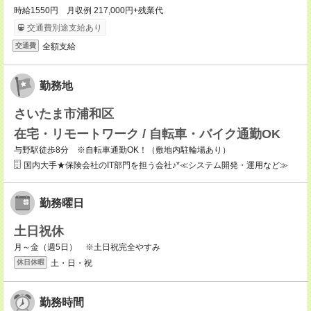
時給1550円 月収例 217,000円+残業代
交通費別途支給あり
全額支給
交通費
勤務地
さいたま市浦和区
在宅・リモートワーク / 自転車・バイク通勤OK
与野駅徒歩8分 ※自転車通勤OK！（敷地内駐輪場あり）
国内大手★保険会社のIT部門を担う会社♪*≪システム開発・運用など≫
勤務曜日
土日祝休
月～金（週5日） ※土日祝完全やすみ
土・日・祝
休日休暇
勤務時間