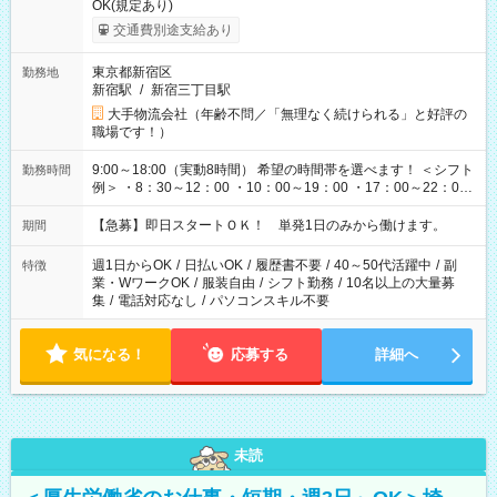
OK(規定あり)
交通費別途支給あり
東京都新宿区
勤務地
新宿駅
/
新宿三丁目駅
大手物流会社（年齢不問／「無理なく続けられる」と好評の
職場です！）
9:00～18:00（実動8時間） 希望の時間帯を選べます！ ＜シフト
勤務時間
例＞ ・8：30～12：00 ・10：00～19：00 ・17：00～22：00
・13：00～22：00 ・22：00～翌6：00 など
【急募】即日スタートＯＫ！ 単発1日のみから働けます。
期間
週1日からOK
/
日払いOK
/
履歴書不要
/
40～50代活躍中
/
副
特徴
業・WワークOK
/
服装自由
/
シフト勤務
/
10名以上の大量募
集
/
電話対応なし
/
パソコンスキル不要
気になる！
応募する
詳細へ
未読