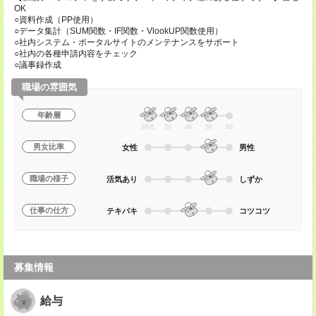
OK
○資料作成（PP使用）
○データ集計（SUM関数・IF関数・VlookUP関数使用）
○社内システム・ポータルサイトのメンテナンスをサポート
○社内の各種申請内容をチェック
○議事録作成
職場の雰囲気
年齢層
20代
30
40
50
60
男女比率
女性
男性
職場の様子
活気あり
しずか
仕事の仕方
テキパキ
コツコツ
募集情報
給与