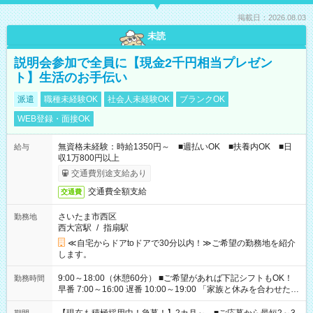
掲載日：2026.08.03
未読
説明会参加で全員に【現金2千円相当プレゼン
ト】生活のお手伝い
派遣
職種未経験OK
社会人未経験OK
ブランクOK
WEB登録・面接OK
無資格未経験：時給1350円～ ■週払いOK ■扶養内OK ■日
給与
収1万800円以上
交通費別途支給あり
交通費全額支給
交通費
さいたま市西区
勤務地
西大宮駅
/
指扇駅
≪自宅からドアtoドアで30分以内！≫ご希望の勤務地を紹介
します。
9:00～18:00（休憩60分） ■ご希望があれば下記シフトもOK！
勤務時間
早番 7:00～16:00 遅番 10:00～19:00 「家族と休みを合わせた
い」 「余裕を持って夕飯の準備がしたい」 「できれば残業はし
たくない」 など、ご希望を教えてくださいね。 ※Wワーク希望