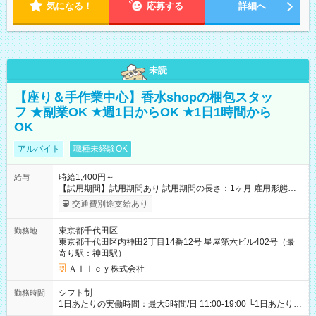
気になる！
応募する
詳細へ
未読
【座り＆手作業中心】香水shopの梱包スタッ
フ ★副業OK ★週1日からOK ★1日1時間から
OK
アルバイト
職種未経験OK
時給1,400円～
給与
【試用期間】試用期間あり 試用期間の長さ：1ヶ月 雇用形態、
給与は本採用時と同じです。
交通費別途支給あり
東京都千代田区
勤務地
東京都千代田区内神田2丁目14番12号 星屋第六ビル402号（最
寄り駅：神田駅）
Ａｌｌｅｙ株式会社
シフト制
勤務時間
1日あたりの実働時間：最大5時間/日 11:00-19:00 └1日あたりの
実働時間：1-5時間 └上記の時間帯内であれば、いつでも勤務可