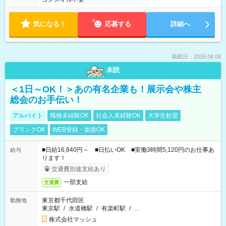
気になる！
応募する
詳細へ
掲載日：2026.08.08
未読
＜1日～OK！＞あの有名企業も！展示会や株主
総会のお手伝い！
アルバイト
職種未経験OK
社会人未経験OK
大学生歓迎
ブランクOK
WEB登録・面接OK
■日給16,840円～ ■日払いOK ■実働3時間5,120円のお仕事あ
給与
ります！
交通費別途支給あり
一部支給
交通費
東京都千代田区
勤務地
東京駅
/
水道橋駅
/
有楽町駅
/
…
株式会社マッシュ