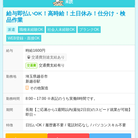
未読
給与即払いOK！高時給！土日休み！仕分け・検
品作業
派遣
職種未経験OK
社会人未経験OK
ブランクOK
WEB登録・面接OK
時給1600円
給与
交通費別途支給あり
交通費支給有り
交通費
埼玉県越谷市
勤務地
新越谷駅
その他製造
8:00～17:00 ※表記のうち実働8時間です。
勤務時間
長期【ご応募から1週間以内(最短2日目)のスピード就業が可能】
期間
即日～
日払いOK
/
履歴書不要
/
電話対応なし
/
パソコンスキル不要
特徴