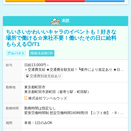
未読
ちいさいかわいいキャラのイベントも！好きな
場所で働ける☆来社不要！働いたその日に給料
もらえる◎/T1
アルバイト
職種未経験OK
日給13,000円～
給与
＋交通費支給 ★交通費全額支給！ ┗案件により規定あり ★日払
いOK！（規定あり） ┗働いたその日に現金GET♪ お仕事後はコ
交通費別途支給あり
ンビニATMから 日払い分を引き落とせます！ 【試用期間】試
用期間なし
東京都町田市
勤務地
東京都町田市原町田（最寄り駅：町田駅）
株式会社ワンベルウッズ
勤務時間は指定なし
勤務時間
変形労働時間制 想定労働時間160時間/月 【シフト例】 ・8：00
～21：00
単発・1日のみOK
期間