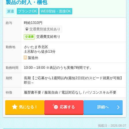
製品の封入・梱包
派遣
ブランクOK
WEB登録・面接OK
時給1310円
給与
交通費別途支給あり
交通費支給有り
交通費
さいたま市北区
勤務地
土呂駅から徒歩13分
製造外
10:00～18:00 ※表記のうち実働7時間です。
勤務時間
長期【ご応募から1週間以内(最短2日目)のスピード就業が可能】
期間
即日～
履歴書不要
/
服装自由
/
電話対応なし
/
パソコンスキル不要
特徴
気になる！
応募する
詳細へ
掲載日：2026.08.07