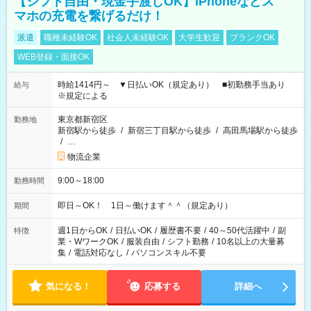
【シフト自由・現金手渡しOK】iPhoneなどス
マホの充電を繋げるだけ！
派遣
職種未経験OK
社会人未経験OK
大学生歓迎
ブランクOK
WEB登録・面接OK
時給1414円～ ▼日払いOK（規定あり） ■初勤務手当あり
給与
※規定による
東京都新宿区
勤務地
新宿駅から徒歩
/
新宿三丁目駅から徒歩
/
高田馬場駅から徒歩
/
…
物流企業
9:00～18:00
勤務時間
即日～OK！ 1日～働けます＾＾（規定あり）
期間
週1日からOK
/
日払いOK
/
履歴書不要
/
40～50代活躍中
/
副
特徴
業・WワークOK
/
服装自由
/
シフト勤務
/
10名以上の大量募
集
/
電話対応なし
/
パソコンスキル不要
気になる！
応募する
詳細へ