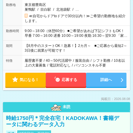
東京都豊島区
勤務地
巣鴨駅
/
目白駅
/
北池袋駅
/
…
≪自宅からドアtoドアで30分以内！≫ご希望の勤務地を紹介
します。
9:00～18:00（休憩60分） ■ご希望があれば下記シフトもOK！
勤務時間
早番 7:00～16:00 遅番 10:00～19:00 夜勤 16:30～翌9:30 「家族
と休みを合わせたい」 「余裕を持って夕飯の準備がしたい」
「できれば残業はしたくない」 など、ご希望を教えてください
【8月中のスタートOK！急募！】2カ月～ ■ご応募から最短2～
期間
ね。 ※Wワーク希望の方へ 今ご覧のお仕事で希望する勤務時間
3日後に就業が可能です！
と、もう1つのお仕事の勤務時間。 合計で週40時間を超える場
合は応募できません。
履歴書不要
/
40～50代活躍中
/
服装自由
/
シフト勤務
/
10名以
特徴
上の大量募集
/
電話対応なし
/
パソコンスキル不要
気になる！
応募する
詳細へ
掲載日：2026.08.08
未読
時給1750円＊完全在宅！KADOKAWA！書籍デ
ータに関わるデータ入力