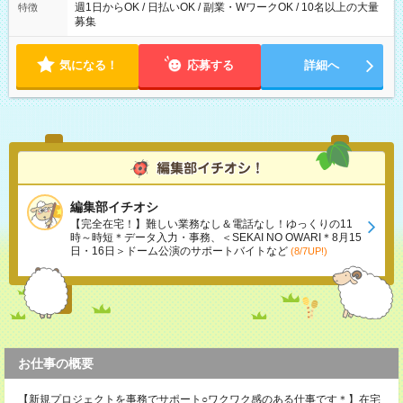
週1日からOK / 日払いOK / 副業・WワークOK / 10名以上の大量
特徴
募集
気になる！
応募する
詳細へ
編集部イチオシ
【完全在宅！】難しい業務なし＆電話なし！ゆっくりの11
時～時短＊データ入力・事務、＜SEKAI NO OWARI＊8月15
日・16日＞ドーム公演のサポートバイトなど
(8/7UP!)
お仕事の概要
【新規プロジェクトを事務でサポート○ワクワク感のある仕事です＊】在宅