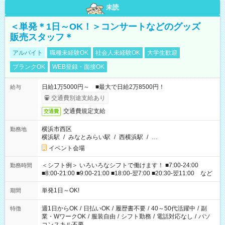
未読
＜単発＊1日～OK！＞コンサートなどのグッズ
販売スタッフ＊
アルバイト
職種未経験OK
社会人未経験OK
大学生歓迎
ブランクOK
WEB登録・面接OK
日給1万5000円～ ■最大で日給2万8500円！
給与
交通費別途支給あり
交通費規定支給
交通費
横浜市西区
勤務地
横浜駅
/
みなとみらい駅
/
西横浜駅
/
…
イベント会場
＜シフト例＞ いろいろなシフトで働けます！ ■7:00-24:00
勤務時間
■8:00-21:00 ■9:00-21:00 ■18:00-翌7:00 ■20:30-翌11:00 など
単発1日～OK!
期間
週1日からOK
/
日払いOK
/
履歴書不要
/
40～50代活躍中
/
副
特徴
業・WワークOK
/
服装自由
/
シフト勤務
/
電話対応なし
/
パソ
コンスキル不要