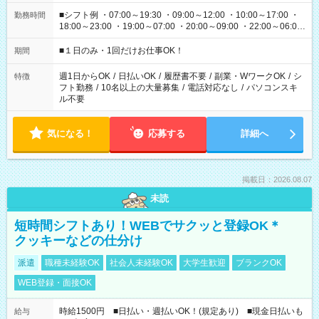
■シフト例 ・07:00～19:30 ・09:00～12:00 ・10:00～17:00 ・
勤務時間
18:00～23:00 ・19:00～07:00 ・20:00～09:00 ・22:00～06:00
etc ★最短で3時間で5,120円のお仕事から 15時間で2万円近く稼
げるお仕事も！ ご希望のお時間に合わせてご紹介！ ※シフトは
■１日のみ・1回だけお仕事OK！
期間
現場によって異なります。 ※勿論、休憩時間はあるのでご安心
ください！
週1日からOK
/
日払いOK
/
履歴書不要
/
副業・WワークOK
/
シ
特徴
フト勤務
/
10名以上の大量募集
/
電話対応なし
/
パソコンスキ
ル不要
気になる！
応募する
詳細へ
掲載日：2026.08.07
未読
短時間シフトあり！WEBでサクッと登録OK＊
クッキーなどの仕分け
派遣
職種未経験OK
社会人未経験OK
大学生歓迎
ブランクOK
WEB登録・面接OK
時給1500円 ■日払い・週払いOK！(規定あり) ■現金日払いも
給与