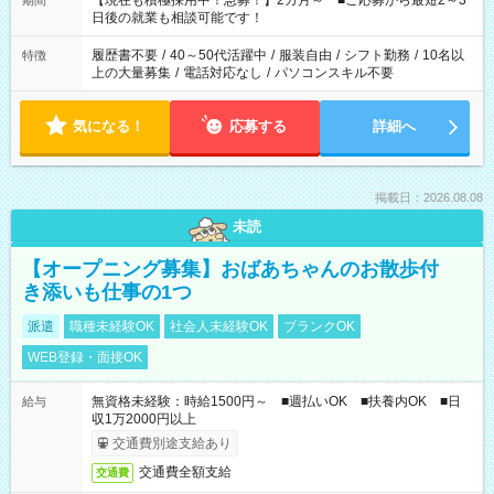
【現在も積極採用中！急募！】2カ月～ ■ご応募から最短2～3
期間
の方へ 今ご覧のお仕事で希望する勤務時間と、もう1つのお仕事
日後の就業も相談可能です！
の勤務時間。 合計で週40時間を超える場合は応募できません。
履歴書不要
/
40～50代活躍中
/
服装自由
/
シフト勤務
/
10名以
特徴
上の大量募集
/
電話対応なし
/
パソコンスキル不要
気になる！
応募する
詳細へ
掲載日：2026.08.08
未読
【オープニング募集】おばあちゃんのお散歩付
き添いも仕事の1つ
派遣
職種未経験OK
社会人未経験OK
ブランクOK
WEB登録・面接OK
無資格未経験：時給1500円～ ■週払いOK ■扶養内OK ■日
給与
収1万2000円以上
交通費別途支給あり
交通費全額支給
交通費