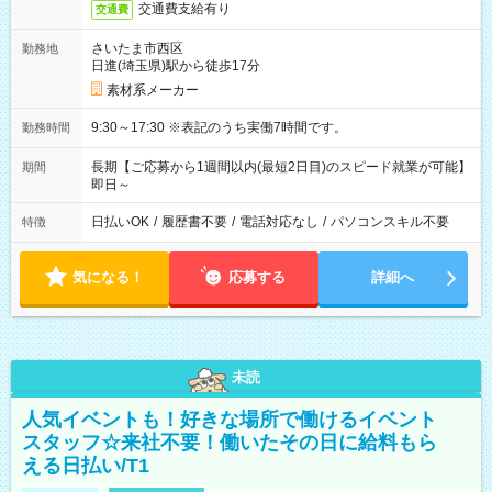
交通費支給有り
交通費
さいたま市西区
勤務地
日進(埼玉県)駅から徒歩17分
素材系メーカー
9:30～17:30 ※表記のうち実働7時間です。
勤務時間
長期【ご応募から1週間以内(最短2日目)のスピード就業が可能】
期間
即日～
日払いOK
/
履歴書不要
/
電話対応なし
/
パソコンスキル不要
特徴
気になる！
応募する
詳細へ
未読
人気イベントも！好きな場所で働けるイベント
スタッフ☆来社不要！働いたその日に給料もら
える日払い/T1