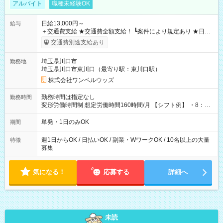
アルバイト
職種未経験OK
日給13,000円～
給与
＋交通費支給 ★交通費全額支給！ ┗案件により規定あり ★日払
いOK！（規定あり） ┗働いたその日に現金GET♪ お仕事後はコ
交通費別途支給あり
ンビニATMから 日払い分を引き落とせます！ 【試用期間】試
用期間なし
埼玉県川口市
勤務地
埼玉県川口市東川口（最寄り駅：東川口駅）
株式会社ワンベルウッズ
勤務時間は指定なし
勤務時間
変形労働時間制 想定労働時間160時間/月 【シフト例】 ・8：00
～21：00
単発・1日のみOK
期間
週1日からOK / 日払いOK / 副業・WワークOK / 10名以上の大量
特徴
募集
気になる！
応募する
詳細へ
未読