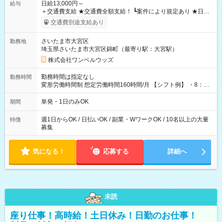
日給13,000円～
給与
＋交通費支給 ★交通費全額支給！ ┗案件により規定あり ★日払
いOK！（規定あり） ┗働いたその日に現金GET♪ お仕事後はコ
交通費別途支給あり
ンビニATMから 日払い分を引き落とせます！ 【試用期間】試
用期間なし
さいたま市大宮区
勤務地
埼玉県さいたま市大宮区錦町（最寄り駅：大宮駅）
株式会社ワンベルウッズ
勤務時間は指定なし
勤務時間
変形労働時間制 想定労働時間160時間/月 【シフト例】 ・8：00
～21：00
単発・1日のみOK
期間
週1日からOK / 日払いOK / 副業・WワークOK / 10名以上の大量
特徴
募集
気になる！
応募する
詳細へ
未読
座り仕事！高時給！土日休み！日勤のお仕事！