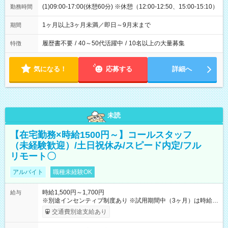
(1)09:00-17:00(休憩60分) ※休憩（12:00-12:50、15:00-15:10）
勤務時間
1ヶ月以上3ヶ月未満／即日～9月末まで
期間
履歴書不要
/
40～50代活躍中
/
10名以上の大量募集
特徴
気になる！
応募する
詳細へ
未読
【在宅勤務×時給1500円～】コールスタッフ
（未経験歓迎）/土日祝休み/スピード内定/フル
リモート〇
アルバイト
職種未経験OK
時給1,500円～1,700円
給与
※別途インセンティブ制度あり ※試用期間中（3ヶ月）は時給
1,400円 【試用期間】試用期間あり 試用期間の長さ：3ヶ月
交通費別途支給あり
※ 雇用形態と給与に、本採用時と異なる部分があります。 雇用
形態：本採用時と同じです。 給与：時給 1,400円 ～ 1,400円 ■