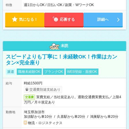
能！ └平日・土曜日の中で、お好きな曜日でご勤務いただけま
週1日からOK / 日払いOK / 副業・WワークOK
特徴
す！ 【シフト例】 ・11:00～14:00 ・16:30～19:00 ・13:00～
18:00 などのように、自由な働き方が可能なお仕事です！
気になる！
応募する
詳細へ
未読
スピードよりも丁寧に！未経験OK！作業はカン
タン×完全座り
派遣
職種未経験OK
ブランクOK
WEB登録・面接OK
時給1500円
給与
交通費別途支給あり
実費支給／当社規定あり。通勤交通費実費支払／上限4
交通費
万円／月※規定あり
埼玉県加須市
勤務地
加須駅から車10分
/
久喜駅から車20分
/
鴻巣駅から車20分
物流・ロジスティクス