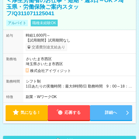
＜厚生労働省のお仕事・短期・週3日～OK＞埼
玉県・労働保険ご案内スタッ
フ/Q311071125041
アルバイト
職種未経験OK
時給1,600円～
給与
【試用期間】試用期間なし
交通費別途支給あり
さいたま市西区
勤務地
埼玉県さいたま市西区
株式会社アイヴィジット
シフト制
勤務時間
1日あたりの実働時間：最大8時間/日 勤務時間 9：00～18：
00(実働8h、休憩1h) 土日祝含む週3日～OK、シフト制 ※もちろ
ん週5日勤務もOK♪ 勤務期間：2026年8月12日～9月9日※リスト
副業・WワークOK
特徴
全件完了で業務終了
気になる！
応募する
詳細へ