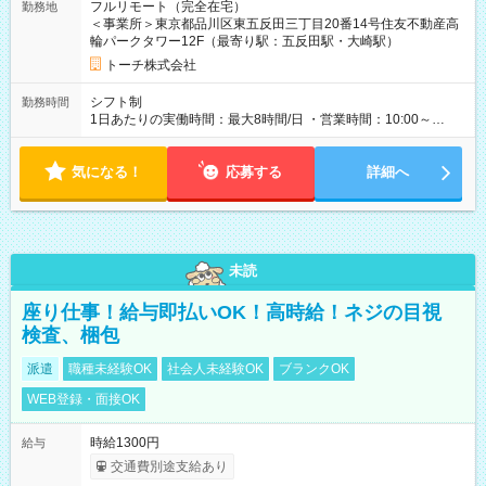
フルリモート（完全在宅）
勤務地
初回3ヶ月契約、以降は6ヶ月毎に更新 ・試用期間：3ヶ月 ・契
＜事業所＞東京都品川区東五反田三丁目20番14号住友不動産高
約更新：あり（契約満了時の業務量、勤務態度、勤務成績によ
輪パークタワー12F（最寄り駅：五反田駅・大崎駅）
り判断）、更新上限なし
トーチ株式会社
シフト制
勤務時間
1日あたりの実働時間：最大8時間/日 ・営業時間：10:00～
19:00（平日のみ） ※9:00～の勤務も応相談 ・勤務日数：週3
日～ ・勤務時間：1日5時間以上、週20時間以上
気になる！
応募する
詳細へ
未読
座り仕事！給与即払いOK！高時給！ネジの目視
検査、梱包
派遣
職種未経験OK
社会人未経験OK
ブランクOK
WEB登録・面接OK
時給1300円
給与
交通費別途支給あり