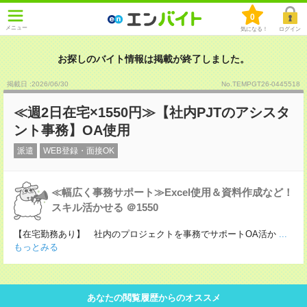
0
メニュー
気になる！
ログイン
お探しのバイト情報は掲載が終了しました。
掲載日 :2026
/
06
/
30
No.TEMPGT26-0445518
≪週2日在宅×1550円≫【社内PJTのアシスタ
ント事務】OA使用
派遣
WEB登録・面接OK
≪幅広く事務サポート≫Excel使用＆資料作成など！
スキル活かせる ＠1550
【在宅勤務あり】 社内のプロジェクトを事務でサポートOA活か
...
もっとみる
あなたの閲覧履歴からのオススメ