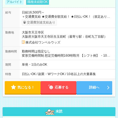
アルバイト
職種未経験OK
日給16,500円～
給与
＋交通費支給 ★交通費全額支給！ ★日払いOK！（規定あり） ┗
働いたその日に現金GET♪ お仕事後はコンビニATMから 日払
交通費別途支給あり
い分を引き落とせます！ 【試用期間】試用期間なし
大阪市天王寺区
勤務地
大阪府大阪市天王寺区生玉前町（最寄り駅：谷町九丁目駅）
株式会社ワンベルウッズ
勤務時間は指定なし
勤務時間
変形労働時間制 想定労働時間160時間/月 【シフト例】 ・10：
00～20：00
単発・1日のみOK
期間
日払いOK / 副業・WワークOK / 10名以上の大量募集
特徴
気になる！
応募する
詳細へ
未読