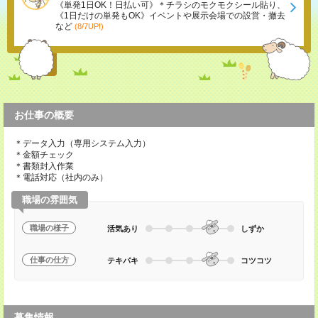
《単発1日OK！日払い可》＊チラシのモクモクシール貼り、
《1日だけの単発もOK》イベントや展示会場での設営・撤去
など
(8/7UP!)
お仕事の概要
＊データ入力（専用システム入力）
＊金額チェック
＊書類封入作業
＊電話対応（社内のみ）
職場の雰囲気
職場の様子
活気あり
しずか
仕事の仕方
テキパキ
コツコツ
募集情報