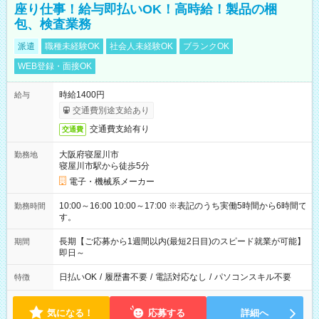
座り仕事！給与即払いOK！高時給！製品の梱
包、検査業務
派遣
職種未経験OK
社会人未経験OK
ブランクOK
WEB登録・面接OK
時給1400円
給与
交通費別途支給あり
交通費支給有り
交通費
大阪府寝屋川市
勤務地
寝屋川市駅から徒歩5分
電子・機械系メーカー
10:00～16:00 10:00～17:00 ※表記のうち実働5時間から6時間で
勤務時間
す。
長期【ご応募から1週間以内(最短2日目)のスピード就業が可能】
期間
即日～
日払いOK
/
履歴書不要
/
電話対応なし
/
パソコンスキル不要
特徴
気になる！
応募する
詳細へ