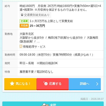
時給1600円 月収例 26万円 時給1600円×実働7h50m×週5日×4
給与
週+残業5h ※月収例を保証するものではありません。
交通費別途支給あり
1ヶ月3万円を上限として実費支給
交通費
25～30万円
月収例
大阪市北区
勤務地
大阪駅から徒歩5分
/
梅田(地下鉄)駅から徒歩5分
/
大阪梅田
(阪急線)駅
/
…
情報処理サ－ビス
09:00-18:00（休憩70分）実働7時間50分（残業少なめ！）
勤務時間
即日～長期 ※開始日相談OK
期間
履歴書不要
/
電話対応なし
特徴
気になる！
応募する
詳細へ
掲載日：2026.08.07
未読