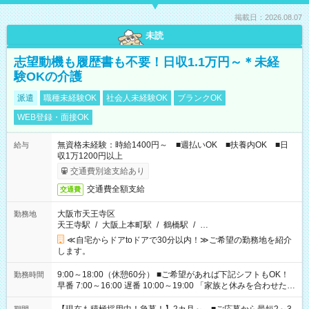
掲載日：2026.08.07
未読
志望動機も履歴書も不要！日収1.1万円～＊未経
験OKの介護
派遣
職種未経験OK
社会人未経験OK
ブランクOK
WEB登録・面接OK
無資格未経験：時給1400円～ ■週払いOK ■扶養内OK ■日
給与
収1万1200円以上
交通費別途支給あり
交通費全額支給
交通費
大阪市天王寺区
勤務地
天王寺駅
/
大阪上本町駅
/
鶴橋駅
/
…
≪自宅からドアtoドアで30分以内！≫ご希望の勤務地を紹介
します。
9:00～18:00（休憩60分） ■ご希望があれば下記シフトもOK！
勤務時間
早番 7:00～16:00 遅番 10:00～19:00 「家族と休みを合わせた
い」 「余裕を持って夕飯の準備がしたい」 「できれば残業はし
たくない」 など、ご希望を教えてくださいね。 ※Wワーク希望