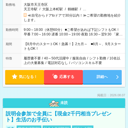
大阪市天王寺区
勤務地
天王寺駅
/
大阪上本町駅
/
鶴橋駅
/
…
≪自宅からドアtoドアで30分以内！≫ご希望の勤務地を紹介
します。
9:00～18:00（休憩60分） ■ご希望があれば下記シフトもOK！
勤務時間
早番 7:00～16:00 遅番 10:00～19:00 夜勤 16:30～翌9:30 「家族
と休みを合わせたい」 「余裕を持って夕飯の準備がしたい」
「できれば残業はしたくない」 など、ご希望を教えてください
【8月中のスタートOK！急募！】2カ月～ ■8月～、9月スター
期間
ね。 ※Wワーク希望の方へ 今ご覧のお仕事で希望する勤務時間
トもOK！
と、もう1つのお仕事の勤務時間。 合計で週40時間を超える場
合は応募できません。
履歴書不要
/
40～50代活躍中
/
服装自由
/
シフト勤務
/
10名以
特徴
上の大量募集
/
電話対応なし
/
パソコンスキル不要
気になる！
応募する
詳細へ
掲載日：2026.08.07
未読
説明会参加で全員に【現金2千円相当プレゼン
ト】生活のお手伝い