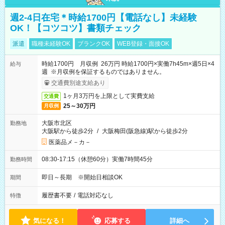
週2-4日在宅＊時給1700円【電話なし】未経験
OK！【コツコツ】書類チェック
派遣
職種未経験OK
ブランクOK
WEB登録・面接OK
時給1700円 月収例 26万円 時給1700円×実働7h45m×週5日×4
給与
週 ※月収例を保証するものではありません。
交通費別途支給あり
1ヶ月3万円を上限として実費支給
交通費
25～30万円
月収例
大阪市北区
勤務地
大阪駅から徒歩2分
/
大阪梅田(阪急線)駅から徒歩2分
医薬品メ－カ－
08:30-17:15（休憩60分）実働7時間45分
勤務時間
即日～長期 ※開始日相談OK
期間
履歴書不要
/
電話対応なし
特徴
気になる！
応募する
詳細へ