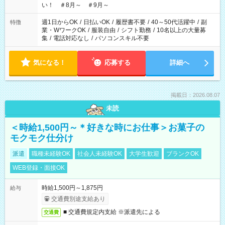
い！ ＃8月～ ＃9月～
週1日からOK
/
日払いOK
/
履歴書不要
/
40～50代活躍中
/
副
特徴
業・WワークOK
/
服装自由
/
シフト勤務
/
10名以上の大量募
集
/
電話対応なし
/
パソコンスキル不要
気になる！
応募する
詳細へ
掲載日：2026.08.07
未読
＜時給1,500円～＊好きな時にお仕事＞お菓子の
モクモク仕分け
派遣
職種未経験OK
社会人未経験OK
大学生歓迎
ブランクOK
WEB登録・面接OK
時給1,500円～1,875円
給与
交通費別途支給あり
■ 交通費規定内支給 ※派遣先による
交通費