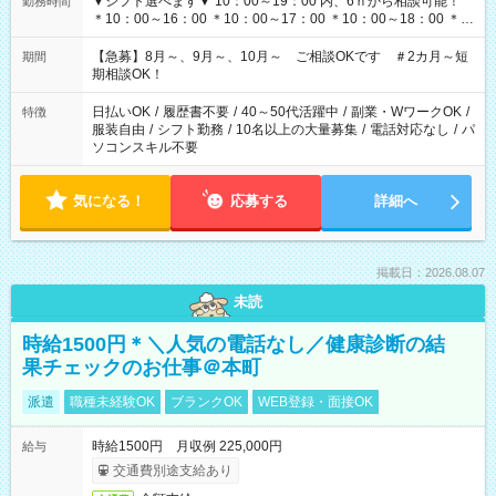
▼シフト選べます▼ 10：00～19：00 内、6ｈから相談可能！
勤務時間
＊10：00～16：00 ＊10：00～17：00 ＊10：00～18：00 ＊
11：00～19：00 ＊12：00～19：00 ＊13：00～19：00
【急募】8月～、9月～、10月～ ご相談OKです ＃2カ月～短
期間
期相談OK！
日払いOK
/
履歴書不要
/
40～50代活躍中
/
副業・WワークOK
/
特徴
服装自由
/
シフト勤務
/
10名以上の大量募集
/
電話対応なし
/
パ
ソコンスキル不要
気になる！
応募する
詳細へ
掲載日：2026.08.07
未読
時給1500円＊＼人気の電話なし／健康診断の結
果チェックのお仕事＠本町
派遣
職種未経験OK
ブランクOK
WEB登録・面接OK
時給1500円 月収例 225,000円
給与
交通費別途支給あり