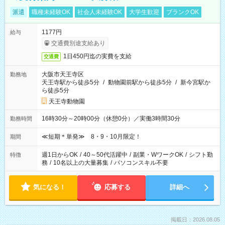
派遣
職種未経験OK
社会人未経験OK
大学生歓迎
ブランクOK
1177円
給与
交通費別途支給あり
1日450円迄の実費を支給
交通費
大阪市天王寺区
勤務地
天王寺駅から徒歩5分
/
動物園前駅から徒歩5分
/
新今宮駅か
ら徒歩5分
天王寺動物園
16時30分～20時00分（休憩0分）／実働3時間30分
勤務時間
≪短期＊単発≫ 8・9・10月限定！
期間
週1日からOK
/
40～50代活躍中
/
副業・WワークOK
/
シフト勤
特徴
務
/
10名以上の大量募集
/
パソコンスキル不要
気になる！
応募する
詳細へ
掲載日：2026.08.05