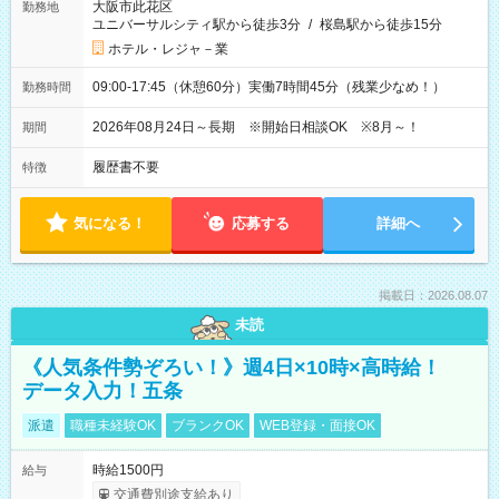
大阪市此花区
勤務地
ユニバーサルシティ駅から徒歩3分
/
桜島駅から徒歩15分
ホテル・レジャ－業
09:00-17:45（休憩60分）実働7時間45分（残業少なめ！）
勤務時間
2026年08月24日～長期 ※開始日相談OK ※8月～！
期間
履歴書不要
特徴
気になる！
応募する
詳細へ
掲載日：2026.08.07
未読
《人気条件勢ぞろい！》週4日×10時×高時給！
データ入力！五条
派遣
職種未経験OK
ブランクOK
WEB登録・面接OK
時給1500円
給与
交通費別途支給あり