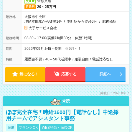
全額支給
交通費
20～25万円
月収例
大阪市中央区
勤務地
堺筋本町駅から徒歩1分
/
本町駅から徒歩6分
/
肥後橋駅
大手サービス会社
08:30～17:00(実働7時間30分 休憩1時間)
勤務時間
2026年09月上旬～長期 ※9月～！
期間
履歴書不要
/
40～50代活躍中
/
服装自由
/
電話対応なし
特徴
気になる！
応募する
詳細へ
掲載日：2026.08.07
未読
ほぼ完全在宅＊時給1600円【電話なし】中途採
用チームでアシスタント事務
派遣
ブランクOK
WEB登録・面接OK