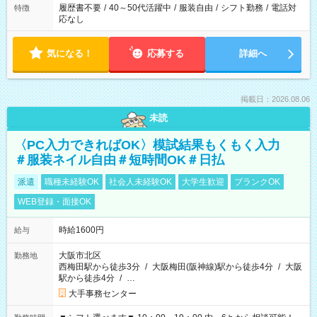
履歴書不要
/
40～50代活躍中
/
服装自由
/
シフト勤務
/
電話対
特徴
応なし
気になる！
応募する
詳細へ
掲載日：2026.08.06
未読
〈PC入力できればOK〉模試結果もくもく入力
＃服装ネイル自由＃短時間OK＃日払
派遣
職種未経験OK
社会人未経験OK
大学生歓迎
ブランクOK
WEB登録・面接OK
時給1600円
給与
大阪市北区
勤務地
西梅田駅から徒歩3分
/
大阪梅田(阪神線)駅から徒歩4分
/
大阪
駅から徒歩4分
/
…
大手事務センター