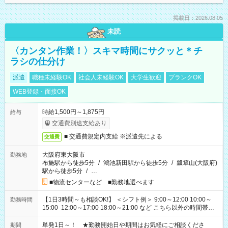
掲載日：2026.08.05
未読
〈カンタン作業！〉スキマ時間にサクッと＊チ
ラシの仕分け
派遣
職種未経験OK
社会人未経験OK
大学生歓迎
ブランクOK
WEB登録・面接OK
時給1,500円～1,875円
給与
交通費別途支給あり
■ 交通費規定内支給 ※派遣先による
交通費
大阪府東大阪市
勤務地
布施駅から徒歩5分
/
鴻池新田駅から徒歩5分
/
瓢箪山(大阪府)
駅から徒歩5分
/
…
■物流センターなど ■勤務地選べます
【1日3時間～も相談OK!】 ＜シフト例＞ 9:00～12:00 10:00～
勤務時間
15:00 12:00～17:00 18:00～21:00 など こちら以外の時間帯も
お気軽にご相談ください！
単発1日～！ ★勤務開始日や期間はお気軽にご相談くださ
期間