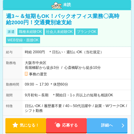
未読
週3～＆短期もOK！バックオフィス業務〇高時
給2000円！交通費別途支給
派遣
職種未経験OK
社会人未経験OK
ブランクOK
WEB登録・面接OK
時給 2000円 ＊日払い・週払いOK（当社規定）
給与
大阪市中央区
勤務地
長堀橋駅から徒歩3分
/
心斎橋駅から徒歩10分
事務の運営
09:00 ～ 17:30 ＊休憩60分
勤務時間
9月初旬～長期 ＊開始日・1ヶ月以上の短期も相談OK
期間
日払いOK
/
履歴書不要
/
40～50代活躍中
/
副業・WワークOK
/
特徴
シフト勤務
気になる！
応募する
詳細へ