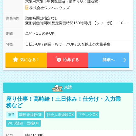
大阪府大阪市中央区難波（最寄り駅：難波駅）
株式会社ワンベルウッズ
勤務時間は指定なし
勤務時間
変形労働時間制 想定労働時間160時間/月 【シフト例】 ・10：
00～20：00
単発・1日のみOK
期間
日払いOK / 副業・WワークOK / 10名以上の大量募集
特徴
気になる！
応募する
詳細へ
未読
座り仕事！高時給！土日休み！仕分け・入力業
務など
派遣
職種未経験OK
社会人未経験OK
ブランクOK
WEB登録・面接OK
時給1400円
給与