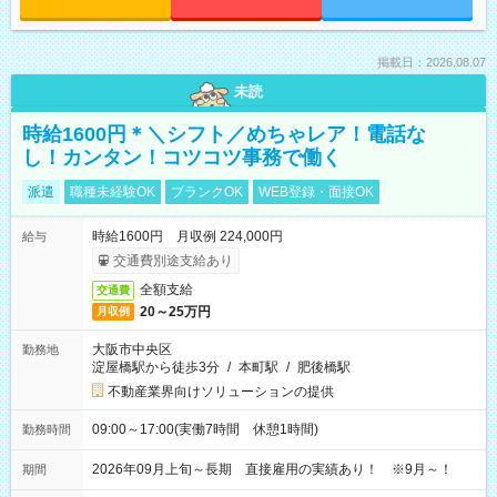
掲載日：2026.08.07
未読
時給1600円＊＼シフト／めちゃレア！電話な
し！カンタン！コツコツ事務で働く
派遣
職種未経験OK
ブランクOK
WEB登録・面接OK
時給1600円 月収例 224,000円
給与
交通費別途支給あり
全額支給
交通費
20～25万円
月収例
大阪市中央区
勤務地
淀屋橋駅から徒歩3分
/
本町駅
/
肥後橋駅
不動産業界向けソリューションの提供
09:00～17:00(実働7時間 休憩1時間)
勤務時間
2026年09月上旬～長期 直接雇用の実績あり！ ※9月～！
期間