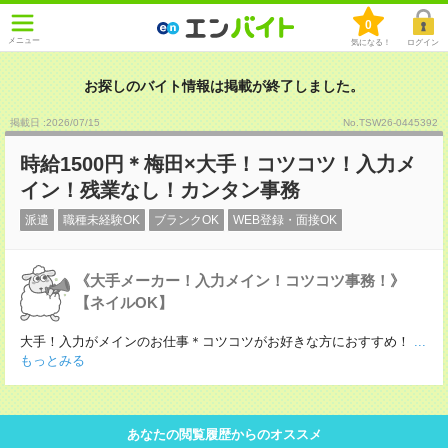
0
メニュー
気になる！
ログイン
お探しのバイト情報は掲載が終了しました。
掲載日 :2026
/
07
/
15
No.TSW26-0445392
時給1500円＊梅田×大手！コツコツ！入力メ
イン！残業なし！カンタン事務
派遣
職種未経験OK
ブランクOK
WEB登録・面接OK
《大手メーカー！入力メイン！コツコツ事務！》
【ネイルOK】
大手！入力がメインのお仕事＊コツコツがお好きな方におすすめ！
...
もっとみる
あなたの閲覧履歴からのオススメ