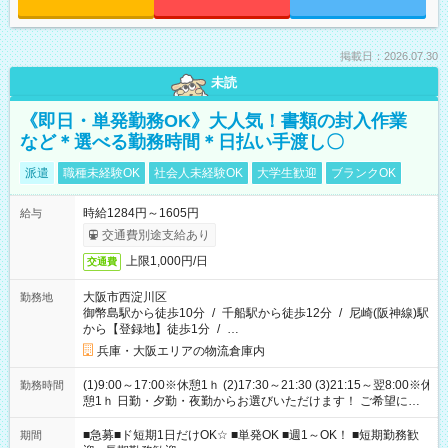
掲載日：2026.07.30
未読
《即日・単発勤務OK》大人気！書類の封入作業
など＊選べる勤務時間＊日払い手渡し〇
派遣
職種未経験OK
社会人未経験OK
大学生歓迎
ブランクOK
時給1284円～1605円
給与
交通費別途支給あり
上限1,000円/日
交通費
大阪市西淀川区
勤務地
御幣島駅から徒歩10分
/
千船駅から徒歩12分
/
尼崎(阪神線)駅
から【登録地】徒歩1分
/
…
兵庫・大阪エリアの物流倉庫内
(1)9:00～17:00※休憩1ｈ (2)17:30～21:30 (3)21:15～翌8:00※休
勤務時間
憩1ｈ 日勤・夕勤・夜勤からお選びいただけます！ ご希望に合
わせて働けるお仕事です(*^^*) 【その他選べる勤務時間】 8-17
時/9-17時/9-18時/10-18時/11-21時/18-22時/20-翌4時/21-翌5
■急募■ド短期1日だけOK☆ ■単発OK ■週1～OK！ ■短期勤務歓
期間