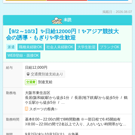
掲載日：2026.08.07
未読
【9/2～10/3】✨日給12000円！✨アジア競技大
会の誘導・もぎり✨学生歓迎
派遣
職種未経験OK
社会人未経験OK
大学生歓迎
ブランクOK
WEB登録・面接OK
日給12,000円
給与
交通費別途支給あり
別途支給
交通費
大阪市東住吉区
勤務地
長居(阪和線)駅から徒歩1分
/
長居(地下鉄)駅から徒歩5分
/
鶴
ケ丘駅から徒歩5分
/
…
スポーツの祭典✨
基本8:00～22:00の間で8時間勤務 ※一部日程で6:45開始有
勤務時間
※8:00～22:00の間で2名以上で入り、人がいない時間帯がない
ように相方と時間を分け合うイメージです
9月2日(水)~10月3日(土) ※急募
期間