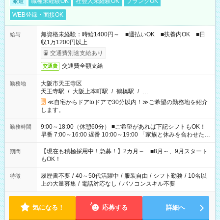
派遣
職種未経験OK
社会人未経験OK
ブランクOK
WEB登録・面接OK
無資格未経験：時給1400円～ ■週払いOK ■扶養内OK ■日
給与
収1万1200円以上
交通費別途支給あり
交通費全額支給
交通費
大阪市天王寺区
勤務地
天王寺駅
/
大阪上本町駅
/
鶴橋駅
/
…
≪自宅からドアtoドアで30分以内！≫ご希望の勤務地を紹介
します。
9:00～18:00（休憩60分） ■ご希望があれば下記シフトもOK！
勤務時間
早番 7:00～16:00 遅番 10:00～19:00 「家族と休みを合わせた
い」 「余裕を持って夕飯の準備がしたい」 「できれば残業はし
たくない」 など、ご希望を教えてくださいね。 ※Wワーク希望
【現在も積極採用中！急募！】2カ月～ ■8月～、9月スタート
期間
の方へ 今ご覧のお仕事で希望する勤務時間と、もう1つのお仕事
もOK！
の勤務時間。 合計で週40時間を超える場合は応募できません。
履歴書不要
/
40～50代活躍中
/
服装自由
/
シフト勤務
/
10名以
特徴
上の大量募集
/
電話対応なし
/
パソコンスキル不要
気になる！
応募する
詳細へ