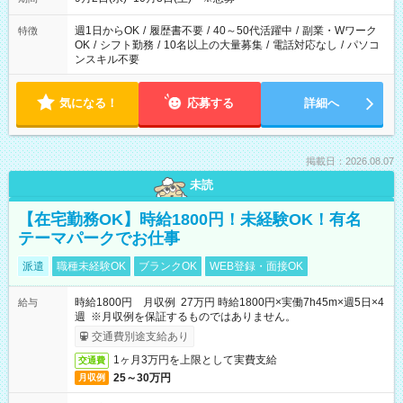
週1日からOK
/
履歴書不要
/
40～50代活躍中
/
副業・Wワーク
特徴
OK
/
シフト勤務
/
10名以上の大量募集
/
電話対応なし
/
パソコ
ンスキル不要
気になる！
応募する
詳細へ
掲載日：2026.08.07
未読
【在宅勤務OK】時給1800円！未経験OK！有名
テーマパークでお仕事
派遣
職種未経験OK
ブランクOK
WEB登録・面接OK
時給1800円 月収例 27万円 時給1800円×実働7h45m×週5日×4
給与
週 ※月収例を保証するものではありません。
交通費別途支給あり
1ヶ月3万円を上限として実費支給
交通費
25～30万円
月収例