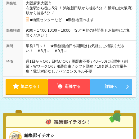
大阪府東大阪市
勤務地
布施駅から徒歩5分
/
鴻池新田駅から徒歩5分
/
瓢箪山(大阪府)
駅から徒歩5分
/
…
■物流センターなど ■勤務地選べます
9:00～17:00 10:00～19:00 など ■ 他の時間帯もお気軽にご相
勤務時間
談ください！
単発1日～！ ★勤務開始日や期間はお気軽にご相談くださ
期間
い！ ＃8月～ ＃9月～
週1日からOK
/
日払いOK
/
履歴書不要
/
40～50代活躍中
/
副
特徴
業・WワークOK
/
服装自由
/
シフト勤務
/
10名以上の大量募
集
/
電話対応なし
/
パソコンスキル不要
気になる！
応募する
詳細へ
編集部イチオシ