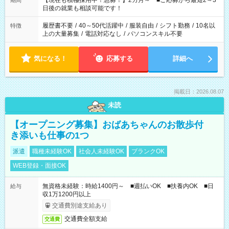
【現在も積極採用中！急募！】2カ月～ ■ご応募から最短2～3
期間
の方へ 今ご覧のお仕事で希望する勤務時間と、もう1つのお仕事
日後の就業も相談可能です！
の勤務時間。 合計で週40時間を超える場合は応募できません。
履歴書不要
/
40～50代活躍中
/
服装自由
/
シフト勤務
/
10名以
特徴
上の大量募集
/
電話対応なし
/
パソコンスキル不要
気になる！
応募する
詳細へ
掲載日：2026.08.07
未読
【オープニング募集】おばあちゃんのお散歩付
き添いも仕事の1つ
派遣
職種未経験OK
社会人未経験OK
ブランクOK
WEB登録・面接OK
無資格未経験：時給1400円～ ■週払いOK ■扶養内OK ■日
給与
収1万1200円以上
交通費別途支給あり
交通費全額支給
交通費