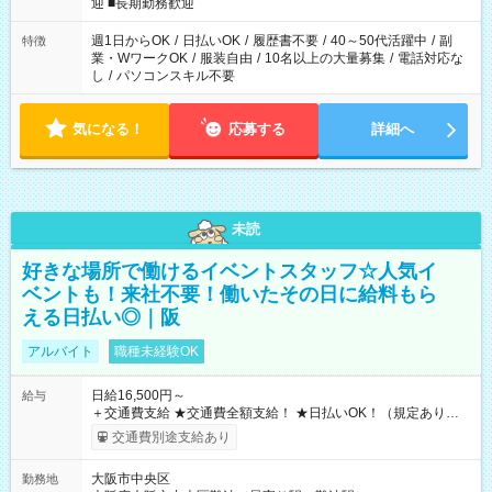
時/22-翌6時/0-翌8時 ご自身のご都合で選んで頂ける完全自由シ
迎 ■長期勤務歓迎
フト！
週1日からOK
/
日払いOK
/
履歴書不要
/
40～50代活躍中
/
副
特徴
業・WワークOK
/
服装自由
/
10名以上の大量募集
/
電話対応な
し
/
パソコンスキル不要
気になる！
応募する
詳細へ
未読
好きな場所で働けるイベントスタッフ☆人気イ
ベントも！来社不要！働いたその日に給料もら
える日払い◎｜阪
アルバイト
職種未経験OK
日給16,500円～
給与
＋交通費支給 ★交通費全額支給！ ★日払いOK！（規定あり） ┗
働いたその日に現金GET♪ お仕事後はコンビニATMから 日払
交通費別途支給あり
い分を引き落とせます！ 【試用期間】試用期間なし
大阪市中央区
勤務地