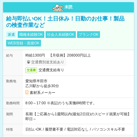
未読
給与即払いOK！土日休み！日勤のお仕事！製品
の検査作業など
派遣
職種未経験OK
社会人未経験OK
ブランクOK
WEB登録・面接OK
時給1300円 【月収例】208000円以上
給与
交通費別途支給あり
交通費支給有り
交通費
愛知県半田市
勤務地
乙川駅から徒歩30分
素材系メーカー
8:00～17:00 ※表記のうち実働8時間です。
勤務時間
長期【ご応募から1週間以内(最短2日目)のスピード就業が可能】
期間
即日～
日払いOK
/
履歴書不要
/
電話対応なし
/
パソコンスキル不要
特徴