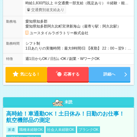
時給1,830円以上 ※交通費一部支給（既定あり） ※経験・能力を
考慮して決定します 【収入例】 週1回勤務の場合：1,830円×8時
交通費別途支給あり
間×4回=5万8,560円 週3回勤務の場合：1,830円×8時間×12回
=17万5,680円 【試用期間】試用期間あり 試用期間の長さ：2ヶ
愛知県知多郡
勤務地
月 ※ 雇用形態と給与に、本採用時と異なる部分があります。 雇
愛知県知多郡阿久比町宮津新海山（最寄り駅：阿久比駅）
用形態：本採用時と同じです。 給与：時給 1,570円以上
ユースタイルラボラトリー株式会社
シフト制
勤務時間
1日あたりの実働時間：最大8時間/日 【夜勤】 22：00～翌9：
00 ※週1日～OK ／ 夜勤専従 ＊＊ 勤務時間例 ＊＊ ■22時か
ら翌7時 ■23時から翌8時 ■24時から翌9時 など ※上記の時間
週1日からOK / 日払いOK / 副業・WワークOK
特徴
内で8時間勤務（休憩1時間）ご利用者様により、時間は異なり
ます。 ※曜日固定（毎週同じ曜日での勤務となります）
気になる！
応募する
詳細へ
未読
高時給！車通勤OK！土日休み！日勤のお仕事！
航空機部品の測定
派遣
職種未経験OK
社会人未経験OK
ブランクOK