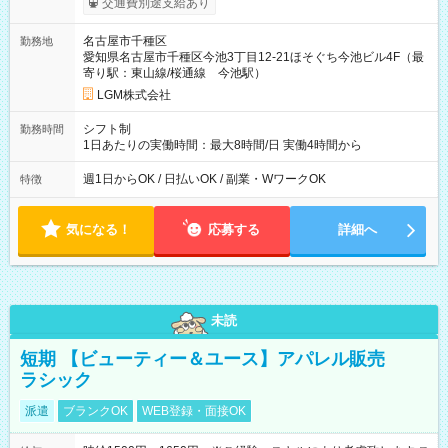
交通費別途支給あり
名古屋市千種区
勤務地
愛知県名古屋市千種区今池3丁目12-21ほそぐち今池ビル4F（最
寄り駅：東山線/桜通線 今池駅）
LGM株式会社
シフト制
勤務時間
1日あたりの実働時間：最大8時間/日 実働4時間から
週1日からOK / 日払いOK / 副業・WワークOK
特徴
気になる！
応募する
詳細へ
未読
短期 【ビューティー＆ユース】アパレル販売
ラシック
派遣
ブランクOK
WEB登録・面接OK