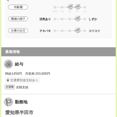
年齢層
20代
30
40
50
60
職場の様子
活気あり
しずか
仕事の仕方
テキパキ
コツコツ
募集情報
給与
時給1450円 月収例 203,000円
交通費別途支給あり
全額支給
交通費
勤務地
愛知県半田市