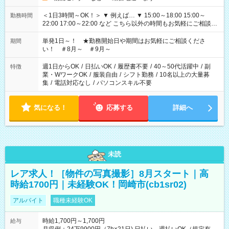
＜1日3時間～OK！＞ ▼ 例えば… ▼ 15:00～18:00 15:00～
勤務時間
22:00 17:00～22:00 など こちら以外の時間もお気軽にご相談く
ださい！
単発1日～！ ★勤務開始日や期間はお気軽にご相談くださ
期間
い！ ＃8月～ ＃9月～
週1日からOK
/
日払いOK
/
履歴書不要
/
40～50代活躍中
/
副
特徴
業・WワークOK
/
服装自由
/
シフト勤務
/
10名以上の大量募
集
/
電話対応なし
/
パソコンスキル不要
気になる！
応募する
詳細へ
未読
レア求人！［物件の写真撮影］8月スタート｜高
時給1700円｜未経験OK！岡崎市(cb1sr02)
アルバイト
職種未経験OK
時給1,700円～1,700円
給与