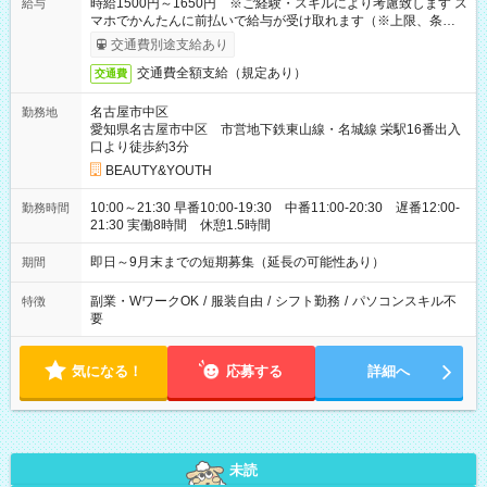
時給1500円～1650円 ※ご経験・スキルにより考慮致します ス
給与
マホでかんたんに前払いで給与が受け取れます（※上限、条件
あり）
交通費別途支給あり
交通費全額支給（規定あり）
交通費
名古屋市中区
勤務地
愛知県名古屋市中区 市営地下鉄東山線・名城線 栄駅16番出入
口より徒歩約3分
BEAUTY&YOUTH
10:00～21:30 早番10:00-19:30 中番11:00-20:30 遅番12:00-
勤務時間
21:30 実働8時間 休憩1.5時間
即日～9月末までの短期募集（延長の可能性あり）
期間
副業・WワークOK
/
服装自由
/
シフト勤務
/
パソコンスキル不
特徴
要
気になる！
応募する
詳細へ
未読