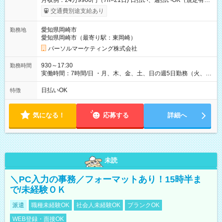
月収例：24万9900円（7h×21日) 日払い、週払いOK（規定有
り） 【試用期間】試用期間なし
交通費別途支給あり
愛知県岡崎市
勤務地
愛知県岡崎市（最寄り駅：東岡崎）
パーソルマーケティング株式会社
930～17:30
勤務時間
実働時間：7時間/日 ・月、木、金、土、日の週5日勤務（火、水
は固定休です／夏季、年末年始等、長期休暇有り！） ・ワンシ
フト！ 残業ほぼナシ（0～5h/月）
日払いOK
特徴
気になる！
応募する
詳細へ
未読
＼PC入力の事務／フォーマットあり！15時半ま
で/未経験ＯＫ
派遣
職種未経験OK
社会人未経験OK
ブランクOK
WEB登録・面接OK