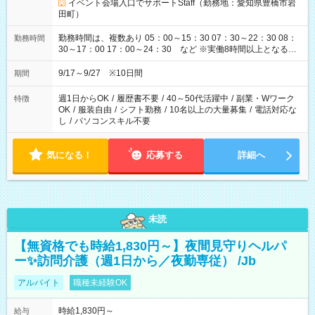
イベント会場入口でサポートStaff（勤務地：愛知県豊橋市岩
田町）
勤務時間は、複数あり 05：00～15：30 07：30～22：30 08：
勤務時間
30～17：00 17：00～24：30 など ※実働8時間以上となる勤
務もあります。 【休憩】60分+他休憩あり 交替で取得します。
安全面に配慮しこまめな休憩があります。
9/17～9/27 ※10日間
期間
週1日からOK
/
履歴書不要
/
40～50代活躍中
/
副業・Wワーク
特徴
OK
/
服装自由
/
シフト勤務
/
10名以上の大量募集
/
電話対応な
し
/
パソコンスキル不要
気になる！
応募する
詳細へ
未読
【無資格でも時給1,830円～】夜間見守りヘルパ
ー✨訪問介護（週1日から／夜勤専従） /Jb
アルバイト
職種未経験OK
時給1,830円～
給与