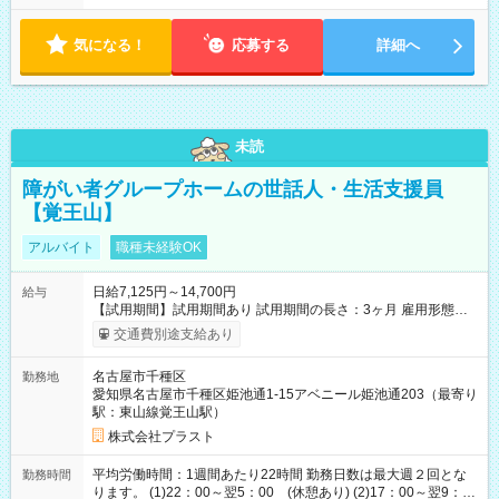
気になる！
応募する
詳細へ
未読
障がい者グループホームの世話人・生活支援員
【覚王山】
アルバイト
職種未経験OK
日給7,125円～14,700円
給与
【試用期間】試用期間あり 試用期間の長さ：3ヶ月 雇用形態、
給与は本採用時と同じです。
交通費別途支給あり
名古屋市千種区
勤務地
愛知県名古屋市千種区姫池通1-15アベニール姫池通203（最寄り
駅：東山線覚王山駅）
株式会社プラスト
平均労働時間：1週間あたり22時間 勤務日数は最大週２回とな
勤務時間
ります。 (1)22：00～翌5：00 (休憩あり) (2)17：00～翌9：