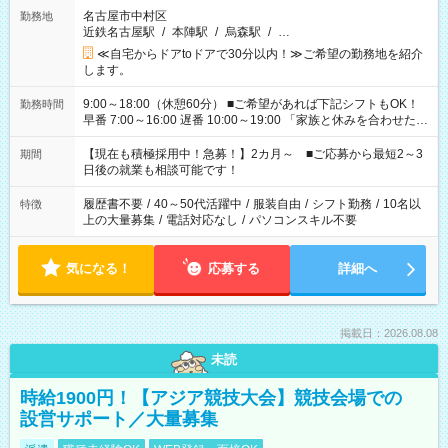
名古屋市中村区
勤務地
近鉄名古屋駅
/
本陣駅
/
烏森駅
/
…
≪自宅からドアtoドアで30分以内！≫ご希望の勤務地を紹介
します。
9:00～18:00（休憩60分） ■ご希望があれば下記シフトもOK！
勤務時間
早番 7:00～16:00 遅番 10:00～19:00 「家族と休みを合わせた
い」 「余裕を持って夕飯の準備がしたい」 「できれば残業はし
たくない」 など、ご希望を教えてくださいね。 ※Wワーク希望
【現在も積極採用中！急募！】2カ月～ ■ご応募から最短2～3
期間
の方へ 今ご覧のお仕事で希望する勤務時間と、もう1つのお仕事
日後の就業も相談可能です！
の勤務時間。 合計で週40時間を超える場合は応募できません。
履歴書不要
/
40～50代活躍中
/
服装自由
/
シフト勤務
/
10名以
特徴
上の大量募集
/
電話対応なし
/
パソコンスキル不要
気になる！
応募する
詳細へ
掲載日：2026.08.08
未読
時給1900円！【アジア競技大会】競技会場での
設営サポート／大量募集