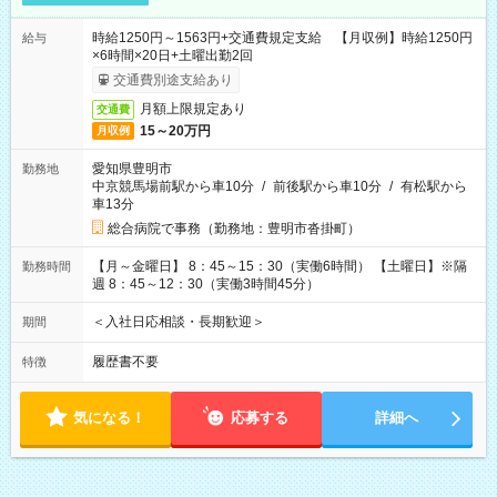
時給1250円～1563円+交通費規定支給 【月収例】時給1250円
給与
×6時間×20日+土曜出勤2回
交通費別途支給あり
月額上限規定あり
交通費
15～20万円
月収例
愛知県豊明市
勤務地
中京競馬場前駅から車10分
/
前後駅から車10分
/
有松駅から
車13分
総合病院で事務（勤務地：豊明市沓掛町）
【月～金曜日】 8：45～15：30（実働6時間） 【土曜日】※隔
勤務時間
週 8：45～12：30（実働3時間45分）
＜入社日応相談・長期歓迎＞
期間
履歴書不要
特徴
気になる！
応募する
詳細へ