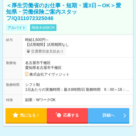
＜厚生労働省のお仕事・短期・週3日～OK＞愛
知県・労働保険ご案内スタッ
フ/Q311072325046
アルバイト
職種未経験OK
時給1,600円～
給与
【試用期間】試用期間なし
交通費別途支給あり
名古屋市千種区
勤務地
愛知県名古屋市千種区
株式会社アイヴィジット
シフト制
勤務時間
1日あたりの実働時間：最大8時間/日 勤務時間 9：00～18：
00(実働8h、休憩1h) 土日祝含む週3日～OK、シフト制 ※もちろ
ん週5日勤務もOK♪ 勤務期間：2026年8月12日～9月9日※リスト
副業・WワークOK
特徴
全件完了で業務終了
気になる！
応募する
詳細へ