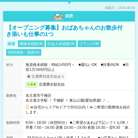
掲載日：2026.08.08
未読
【オープニング募集】おばあちゃんのお散歩付
き添いも仕事の1つ
派遣
職種未経験OK
社会人未経験OK
ブランクOK
WEB登録・面接OK
無資格未経験：時給1450円～ ■週払いOK ■扶養内OK ■日
給与
収1万1600円以上
交通費別途支給あり
交通費全額支給
交通費
名古屋市千種区
勤務地
名古屋大学駅
/
千種駅
/
東山公園(愛知県)駅
/
…
≪自宅からドアtoドアで30分以内！≫ご希望の勤務地を紹介
します。
9:00～18:00（休憩60分） ■ご希望があれば下記シフトもOK！
勤務時間
早番 7:00～16:00 遅番 10:00～19:00 夜勤 16:30～翌9:30 「家族
と休みを合わせたい」 「余裕を持って夕飯の準備がしたい」
「できれば残業はしたくない」 など、ご希望を教えてください