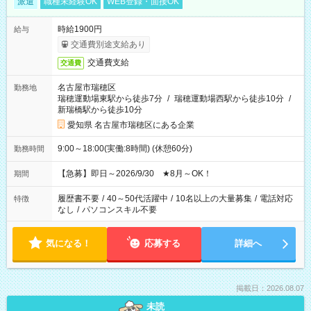
派遣
職種未経験OK
WEB登録・面接OK
時給1900円
給与
交通費別途支給あり
交通費支給
交通費
名古屋市瑞穂区
勤務地
瑞穂運動場東駅から徒歩7分
/
瑞穂運動場西駅から徒歩10分
/
新瑞橋駅から徒歩10分
愛知県 名古屋市瑞穂区にある企業
9:00～18:00(実働:8時間) (休憩60分)
勤務時間
【急募】即日～2026/9/30 ★8月～OK！
期間
履歴書不要
/
40～50代活躍中
/
10名以上の大量募集
/
電話対応
特徴
なし
/
パソコンスキル不要
気になる！
応募する
詳細へ
掲載日：2026.08.07
未読