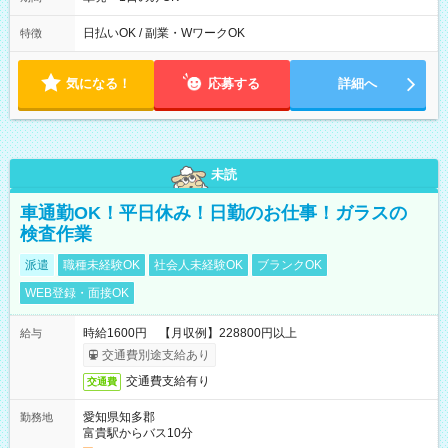
10/6、10/11～26のみ下記シフトもあります！ 07：00～11：
00
日払いOK / 副業・WワークOK
特徴
気になる！
応募する
詳細へ
未読
車通勤OK！平日休み！日勤のお仕事！ガラスの
検査作業
派遣
職種未経験OK
社会人未経験OK
ブランクOK
WEB登録・面接OK
時給1600円 【月収例】228800円以上
給与
交通費別途支給あり
交通費支給有り
交通費
愛知県知多郡
勤務地
富貴駅からバス10分