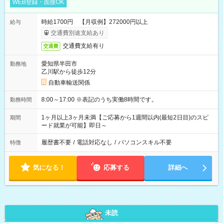
WEB登録・面接OK
時給1700円 【月収例】272000円以上
給与
交通費別途支給あり
交通費支給有り
交通費
愛知県半田市
勤務地
乙川駅から徒歩12分
自動車輸送関係
8:00～17:00 ※表記のうち実働8時間です。
勤務時間
1ヶ月以上3ヶ月未満【ご応募から1週間以内(最短2日目)のスピ
期間
ード就業が可能】即日～
履歴書不要
/
電話対応なし
/
パソコンスキル不要
特徴
気になる！
応募する
詳細へ
未読