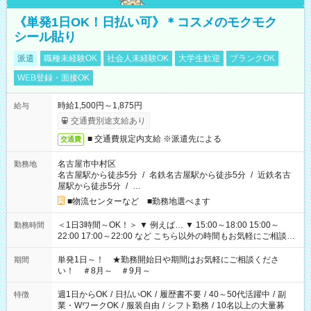
《単発1日OK！日払い可》＊コスメのモクモク
シール貼り
派遣
職種未経験OK
社会人未経験OK
大学生歓迎
ブランクOK
WEB登録・面接OK
時給1,500円～1,875円
給与
交通費別途支給あり
■ 交通費規定内支給 ※派遣先による
交通費
名古屋市中村区
勤務地
名古屋駅から徒歩5分
/
名鉄名古屋駅から徒歩5分
/
近鉄名古
屋駅から徒歩5分
/
…
■物流センターなど ■勤務地選べます
＜1日3時間～OK！＞ ▼ 例えば… ▼ 15:00～18:00 15:00～
勤務時間
22:00 17:00～22:00 など こちら以外の時間もお気軽にご相談く
ださい！
単発1日～！ ★勤務開始日や期間はお気軽にご相談くださ
期間
い！ ＃8月～ ＃9月～
週1日からOK
/
日払いOK
/
履歴書不要
/
40～50代活躍中
/
副
特徴
業・WワークOK
/
服装自由
/
シフト勤務
/
10名以上の大量募