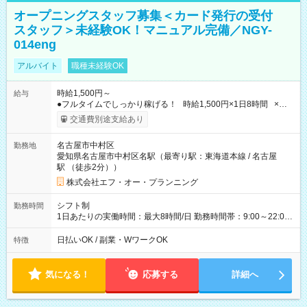
オープニングスタッフ募集＜カード発行の受付
スタッフ＞未経験OK！マニュアル完備／NGY-
014eng
アルバイト
職種未経験OK
時給1,500円～
給与
●フルタイムでしっかり稼げる！ 時給1,500円×1日8時間 ×週5
日勤務 ＝1日あたり 12,000円 ×22日勤務 ＝月収例 264,000円
交通費別途支給あり
【試用期間】試用期間なし
名古屋市中村区
勤務地
愛知県名古屋市中村区名駅（最寄り駅：東海道本線 / 名古屋
駅 （徒歩2分））
株式会社エフ・オー・プランニング
シフト制
勤務時間
1日あたりの実働時間：最大8時間/日 勤務時間帯：9:00～22:00
【シフト例】 ・9:00～18:00 ・13:00～22:00 ■週5日～OK ■1日
8時間（休憩1時間） 時間帯の相談OKでプライベートも充実 ※
日払いOK / 副業・WワークOK
特徴
残業は一切ありません！ 土日祝を含む週5日のフルタイム勤務
（週休2日制）となりますが、 平日休みの曜日はほぼ希望通りに
取得可能です◎
気になる！
応募する
詳細へ