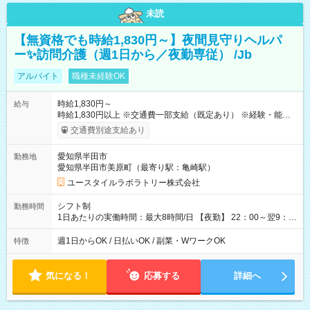
未読
【無資格でも時給1,830円～】夜間見守りヘルパ
ー✨訪問介護（週1日から／夜勤専従） /Jb
アルバイト
職種未経験OK
時給1,830円～
給与
時給1,830円以上 ※交通費一部支給（既定あり） ※経験・能力を
考慮して決定します 【収入例】 週1回勤務の場合：1,830円×8時
交通費別途支給あり
間×4回=5万8,560円 週3回勤務の場合：1,830円×8時間×12回
=17万5,680円 【試用期間】試用期間あり 試用期間の長さ：2ヶ
愛知県半田市
勤務地
月 ※ 雇用形態と給与に、本採用時と異なる部分があります。 雇
愛知県半田市美原町（最寄り駅：亀崎駅）
用形態：本採用時と同じです。 給与：時給 1,570円以上
ユースタイルラボラトリー株式会社
シフト制
勤務時間
1日あたりの実働時間：最大8時間/日 【夜勤】 22：00～翌9：
00 ※週1日～OK ／ 夜勤専従 ＊＊ 勤務時間例 ＊＊ ■22時か
ら翌7時 ■23時から翌8時 ■24時から翌9時 など ※上記の時間
週1日からOK / 日払いOK / 副業・WワークOK
特徴
内で8時間勤務（休憩1時間）ご利用者様により、時間は異なり
ます。 ※曜日固定（毎週同じ曜日での勤務となります）
気になる！
応募する
詳細へ