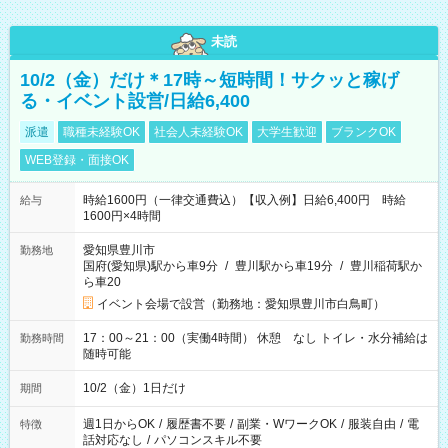
未読
10/2（金）だけ＊17時～短時間！サクッと稼げ
る・イベント設営/日給6,400
派遣
職種未経験OK
社会人未経験OK
大学生歓迎
ブランクOK
WEB登録・面接OK
時給1600円（一律交通費込）【収入例】日給6,400円 時給
給与
1600円×4時間
愛知県豊川市
勤務地
国府(愛知県)駅から車9分
/
豊川駅から車19分
/
豊川稲荷駅か
ら車20
イベント会場で設営（勤務地：愛知県豊川市白鳥町）
17：00～21：00（実働4時間） 休憩 なし トイレ・水分補給は
勤務時間
随時可能
10/2（金）1日だけ
期間
週1日からOK
/
履歴書不要
/
副業・WワークOK
/
服装自由
/
電
特徴
話対応なし
/
パソコンスキル不要