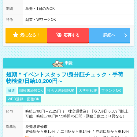
00 (休憩あり) ３６協定提出済 平均労働時間：1週間あたり22
時間 勤務日数は最大週２回となります。 (1)22：00～翌5：00
単発・1日のみOK
期間
(休憩あり) (2)17：00～翌9：00 (休憩あり) ３６協定提出済
副業・WワークOK
特徴
気になる！
応募する
詳細へ
未読
短期＊イベントスタッフ/身分証チェック・手荷
物検査/日給10,200円～
派遣
職種未経験OK
社会人未経験OK
大学生歓迎
ブランクOK
WEB登録・面接OK
時給1700円～2125円（一律交通費込）【収入例】6.3万円以上
給与
可能 時給1700円×7.5時間×5日間（勤務日数により異なる）
愛知県豊橋市
勤務地
豊橋駅から車15分
/
二川駅から車14分
/
赤岩口駅から車10分