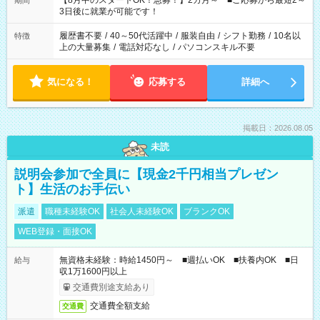
【8月中のスタートOK！急募！】2カ月～ ■ご応募から最短2～
期間
ね。 ※Wワーク希望の方へ 今ご覧のお仕事で希望する勤務時間
3日後に就業が可能です！
と、もう1つのお仕事の勤務時間。 合計で週40時間を超える場
合は応募できません。
履歴書不要
/
40～50代活躍中
/
服装自由
/
シフト勤務
/
10名以
特徴
上の大量募集
/
電話対応なし
/
パソコンスキル不要
気になる！
応募する
詳細へ
掲載日：2026.08.05
未読
説明会参加で全員に【現金2千円相当プレゼン
ト】生活のお手伝い
派遣
職種未経験OK
社会人未経験OK
ブランクOK
WEB登録・面接OK
無資格未経験：時給1450円～ ■週払いOK ■扶養内OK ■日
給与
収1万1600円以上
交通費別途支給あり
交通費全額支給
交通費