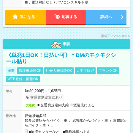
集
/
電話対応なし
/
パソコンスキル不要
気になる！
応募する
詳細へ
掲載日：2026.08.06
未読
《単発1日OK！日払い可》＊DMのモクモクシ
ール貼り
派遣
職種未経験OK
社会人未経験OK
大学生歓迎
ブランクOK
WEB登録・面接OK
時給1,200円～1,625円
給与
交通費別途支給あり
■ 交通費規定内支給 ※派遣先による
交通費
愛知県知多郡
勤務地
知多武豊駅からバイク・車
/
武豊駅からバイク・車
/
富貴駅か
らバイク・車
/
…
■物流センターなど ■勤務地選べます