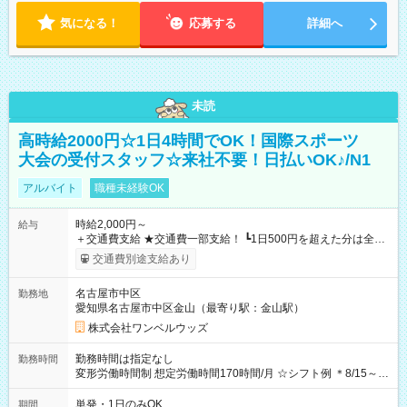
気になる！
応募する
詳細へ
未読
高時給2000円☆1日4時間でOK！国際スポーツ
大会の受付スタッフ☆来社不要！日払いOK♪/N1
アルバイト
職種未経験OK
時給2,000円～
給与
＋交通費支給 ★交通費一部支給！ ┗1日500円を超えた分は全額
支給！ ※往復500円以内の方は自己負担となります ★日払い
交通費別途支給あり
OK！（規定あり） ┗働いたその日に現金GET♪ お仕事後はコン
ビニATMから 日払い分を引き落とせます！ 【試用期間】試用
名古屋市中区
勤務地
期間なし
愛知県名古屋市中区金山（最寄り駅：金山駅）
株式会社ワンベルウッズ
勤務時間は指定なし
勤務時間
変形労働時間制 想定労働時間170時間/月 ☆シフト例 ＊8/15～
10/26 全日共通 08：00～12：00 17：00～21：00 ＊8/31
～9/19のみ下記シフトもあります！ 12：00～16：00 ＊9/6～
単発・1日のみOK
期間