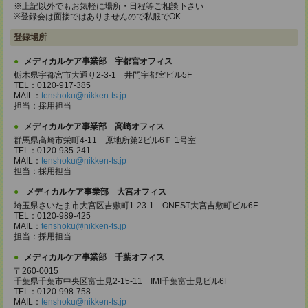
※上記以外でもお気軽に場所・日程等ご相談下さい
※登録会は面接ではありませんので私服でOK
登録場所
メディカルケア事業部 宇都宮オフィス
栃木県宇都宮市大通り2-3-1 井門宇都宮ビル5F
TEL：0120-917-385
MAIL：
tenshoku@nikken-ts.jp
担当：採用担当
メディカルケア事業部 高崎オフィス
群馬県高崎市栄町4-11 原地所第2ビル6Ｆ 1号室
TEL：0120-935-241
MAIL：
tenshoku@nikken-ts.jp
担当：採用担当
メディカルケア事業部 大宮オフィス
埼玉県さいたま市大宮区吉敷町1-23-1 ONEST大宮吉敷町ビル6F
TEL：0120-989-425
MAIL：
tenshoku@nikken-ts.jp
担当：採用担当
メディカルケア事業部 千葉オフィス
〒260-0015
千葉県千葉市中央区富士見2-15-11 IMI千葉富士見ビル6F
TEL：0120-998-758
MAIL：
tenshoku@nikken-ts.jp