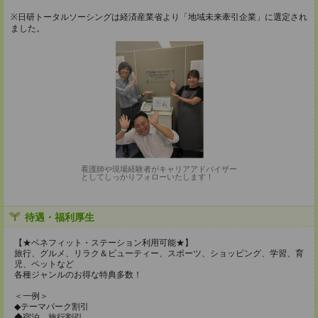
※日研トータルソーシングは経済産業省より「地域未来牽引企業」に選定され
ました。
看護師や現場経験者がキャリアアドバイザー
としてしっかりフォローいたします！
待遇・福利厚生
【★ベネフィット・ステーション利用可能★】
旅行、グルメ、リラク＆ビューティー、スポーツ、ショッピング、学習、育
児、ペットなど
各種ジャンルのお得な特典多数！
＜一例＞
◆テーマパーク割引
◆宿泊、旅行割引