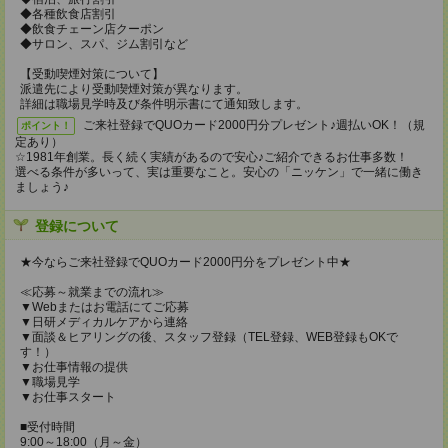
◆各種飲食店割引
◆飲食チェーン店クーポン
◆サロン、スパ、ジム割引など
【受動喫煙対策について】
派遣先により受動喫煙対策が異なります。
詳細は職場見学時及び条件明示書にて通知致します。
ご来社登録でQUOカード2000円分プレゼント♪週払いOK！（規
ポイント！
定あり）
☆1981年創業。長く続く実績があるので安心♪ご紹介できるお仕事多数！
選べる条件が多いって、実は重要なこと。安心の「ニッケン」で一緒に働き
ましょう♪
登録について
★今ならご来社登録でQUOカード2000円分をプレゼント中★
≪応募～就業までの流れ≫
▼Webまたはお電話にてご応募
▼日研メディカルケアから連絡
▼面談＆ヒアリングの後、スタッフ登録（TEL登録、WEB登録もOKで
す！）
▼お仕事情報の提供
▼職場見学
▼お仕事スタート
■受付時間
9:00～18:00（月～金）