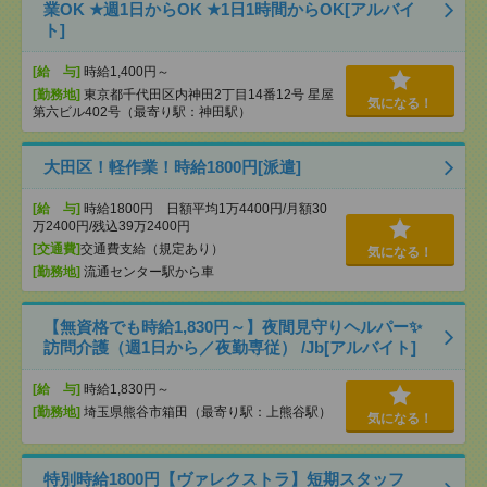
業OK ★週1日からOK ★1日1時間からOK[アルバイ
ト]
[給 与]
時給1,400円～
[勤務地]
東京都千代田区内神田2丁目14番12号 星屋
気になる！
第六ビル402号（最寄り駅：神田駅）
大田区！軽作業！時給1800円[派遣]
[給 与]
時給1800円 日額平均1万4400円/月額30
万2400円/残込39万2400円
[交通費]
交通費支給（規定あり）
気になる！
[勤務地]
流通センター駅から車
【無資格でも時給1,830円～】夜間見守りヘルパー✨
訪問介護（週1日から／夜勤専従） /Jb[アルバイト]
[給 与]
時給1,830円～
[勤務地]
埼玉県熊谷市箱田（最寄り駅：上熊谷駅）
気になる！
特別時給1800円【ヴァレクストラ】短期スタッフ