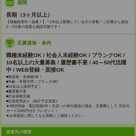
期間
長期（3ヶ月以上）
【積極採用中！急募！】＊1年以上勤務している方が多数！ご応募から最短
2～3日後の就業も相談可能です！
応募資格・条件
職種未経験OK / 社会人未経験OK / ブランクOK /
10名以上の大量募集 / 履歴書不要 / 40～50代活躍
中 / WEB登録・面接OK
■無資格・未経験OK！
■年齢・学歴不問！ブランクOK!
■10名以上採用予定！
■履歴書不要
■社会保険完備
■社員登用あり（紹介予定派遣）
★WEB登録・電話登録OK！支店への来社面談の場合、交通費として【QUO
カード2000円分】プレゼント！
★出張面談に関してもお気軽にご相談ください。
派遣先の概要