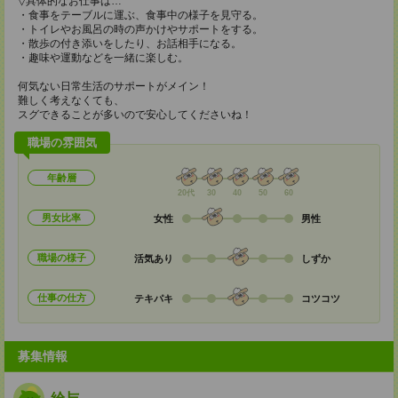
▽具体的なお仕事は…
・食事をテーブルに運ぶ、食事中の様子を見守る。
・トイレやお風呂の時の声かけやサポートをする。
・散歩の付き添いをしたり、お話相手になる。
・趣味や運動などを一緒に楽しむ。
何気ない日常生活のサポートがメイン！
難しく考えなくても、
スグできることが多いので安心してくださいね！
職場の雰囲気
年齢層
20代
30
40
50
60
男女比率
女性
男性
職場の様子
活気あり
しずか
仕事の仕方
テキパキ
コツコツ
募集情報