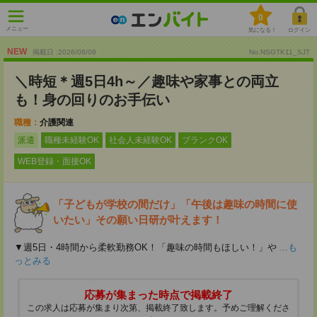
0
メニュー
気になる！
ログイン
NEW
掲載日 :2026
/
08
/
08
No.NSGTK11_SJT
＼時短＊週5日4h～／趣味や家事との両立
も！身の回りのお手伝い
職種：
介護関連
派遣
職種未経験OK
社会人未経験OK
ブランクOK
WEB登録・面接OK
「子どもが学校の間だけ」「午後は趣味の時間に使
いたい」その願い日研が叶えます！
▼週5日・4時間から柔軟勤務OK！「趣味の時間もほしい！」や
...も
っとみる
応募が集まった時点で掲載終了
この求人は応募が集まり次第、掲載終了致します。予めご理解くださ