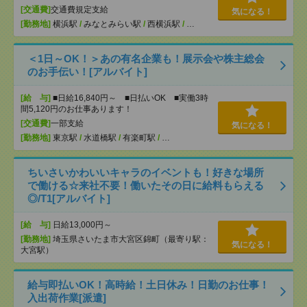
[交通費]
交通費規定支給
気になる！
[勤務地]
横浜駅
/
みなとみらい駅
/
西横浜駅
/
…
＜1日～OK！＞あの有名企業も！展示会や株主総会
のお手伝い！[アルバイト]
[給 与]
■日給16,840円～ ■日払いOK ■実働3時
間5,120円のお仕事あります！
[交通費]
一部支給
気になる！
[勤務地]
東京駅
/
水道橋駅
/
有楽町駅
/
…
ちいさいかわいいキャラのイベントも！好きな場所
で働ける☆来社不要！働いたその日に給料もらえる
◎/T1[アルバイト]
[給 与]
日給13,000円～
[勤務地]
埼玉県さいたま市大宮区錦町（最寄り駅：
気になる！
大宮駅）
給与即払いOK！高時給！土日休み！日勤のお仕事！
入出荷作業[派遣]