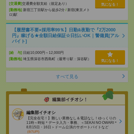
[交通費]
交通費全額支給（規定あり）
気になる！
[勤務地]
新宿三丁目駅から徒歩2分
/
新宿(東京メト
ロ)駅
【履歴書不要×採用率99％】日勤&夜勤で『2万2000
円』稼げる★全額日給保証☆日払いOK｜警備員[アル
バイト]
[給 与]
日給10,000円～12,000円
[勤務地]
埼玉県深谷市西島町（最寄り駅：深谷駅）
気になる！
すべて見る
編集部イチオシ
【完全在宅！】難しい業務なし＆電話なし！ゆっくりの
11時～時短＊データ入力・事務、＜SEKAI NO OWARI＊
8月15日・16日＞ドーム公演のサポートバイトなど
(8/7UP!)