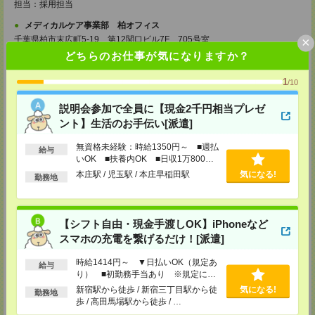
担当：採用担当
メディカルケア事業部 柏オフィス
×
千葉県柏市末広町5-19 第12関口ビル7F 705号室
TEL：0120-935-218
どちらのお仕事が気になりますか？
MAIL：
tenshoku@nikken-ts.jp
担当：採用担当
1
/10
メディカルケア事業部 新宿オフィス
東京都新宿区新宿2-3-10 新宿御苑ビル6階
説明会参加で全員に【現金2千円相当プレゼ
TEL：0120-457-235
ント】生活のお手伝い[派遣]
MAIL：
tenshoku@nikken-ts.jp
担当：採用担当
無資格未経験：時給1350円～ ■週払
給与
いOK ■扶養内OK ■日収1万800円
メディカルケア事業部 立川事業所
以上
東京都立川市錦町1-12-14
本庄駅 / 児玉駅 / 本庄早稲田駅
気になる!
勤務地
TEL：0120-934-200
MAIL：
tenshoku@nikken-ts.jp
担当：採用担当
【シフト自由・現金手渡しOK】iPhoneなど
メディカルケア事業部 町田オフィス
スマホの充電を繋げるだけ！[派遣]
東京都町田市森野1-7-23 大樹生命町田ビル6F
TEL：0120-453-285
MAIL：
tenshoku@nikken-ts.jp
時給1414円～ ▼日払いOK（規定あ
給与
担当：採用担当
り） ■初勤務手当あり ※規定によ
る
新宿駅から徒歩 / 新宿三丁目駅から徒
気になる!
メディカルケア事業部 横浜オフィス
勤務地
歩 / 高田馬場駅から徒歩 / …
神奈川県横浜市保土ケ谷区神戸町134 横浜ビジネスパークサウスタワー