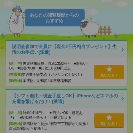
あなたの閲覧履歴からの
おすすめ
説明会参加で全員に【現金2千円相当プレゼント】生
活のお手伝い[派遣]
[給 与]
無資格未経験：時給1350円～ ■週払い
OK ■扶養内OK ■日収1万800円以上
[交通費]
交通費全額支給（ガソリン代もOK！）
気になる！
[勤務地]
本庄駅
/
児玉駅
/
本庄早稲田駅
【シフト自由・現金手渡しOK】iPhoneなどスマホの
充電を繋げるだけ！[派遣]
[給 与]
時給1414円～ ▼日払いOK（規定あ
り） ■初勤務手当あり ※規定による
[勤務地]
新宿駅から徒歩
/
新宿三丁目駅から徒歩
/
気になる！
高田馬場駅から徒歩
/
…