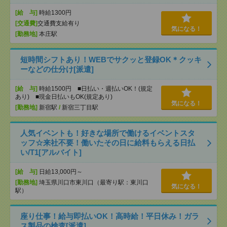
[給 与]
時給1300円
[交通費]
交通費支給有り
気になる！
[勤務地]
本庄駅
短時間シフトあり！WEBでサクッと登録OK＊クッキ
ーなどの仕分け[派遣]
[給 与]
時給1500円 ■日払い・週払いOK！(規定
あり) ■現金日払いもOK(規定あり)
気になる！
[勤務地]
新宿駅
/
新宿三丁目駅
人気イベントも！好きな場所で働けるイベントスタ
ッフ☆来社不要！働いたその日に給料もらえる日払
い/T1[アルバイト]
[給 与]
日給13,000円～
[勤務地]
埼玉県川口市東川口（最寄り駅：東川口
気になる！
駅）
座り仕事！給与即払いOK！高時給！平日休み！ガラ
ス製品の検査[派遣]