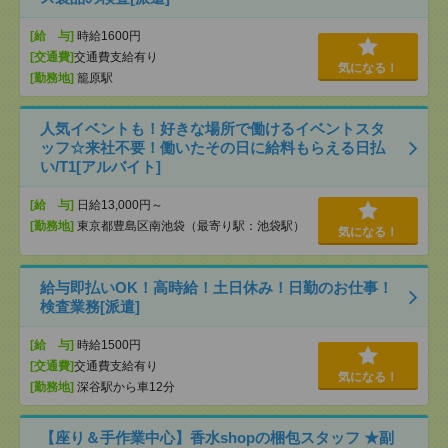
[給 与]
時給1600円
[交通費]
交通費支給有り
気になる！
[勤務地]
籠原駅
人気イベントも！好きな場所で働けるイベントスタ
ッフ☆来社不要！働いたその日に給料もらえる日払
い/T1[アルバイト]
[給 与]
日給13,000円～
[勤務地]
東京都豊島区南池袋（最寄り駅：池袋駅）
気になる！
給与即払いOK！高時給！土日休み！日勤のお仕事！
検査業務[派遣]
[給 与]
時給1500円
[交通費]
交通費支給有り
気になる！
[勤務地]
深谷駅から車12分
【座り＆手作業中心】香水shopの梱包スタッフ ★副