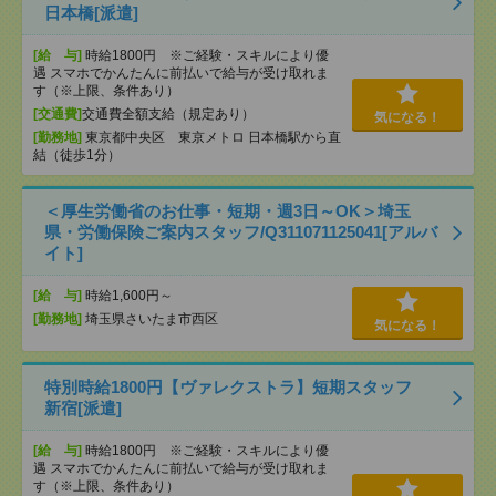
日本橋[派遣]
[給 与]
時給1800円 ※ご経験・スキルにより優
遇 スマホでかんたんに前払いで給与が受け取れま
す（※上限、条件あり）
[交通費]
交通費全額支給（規定あり）
気になる！
[勤務地]
東京都中央区 東京メトロ 日本橋駅から直
結（徒歩1分）
＜厚生労働省のお仕事・短期・週3日～OK＞埼玉
県・労働保険ご案内スタッフ/Q311071125041[アルバ
イト]
[給 与]
時給1,600円～
[勤務地]
埼玉県さいたま市西区
気になる！
特別時給1800円【ヴァレクストラ】短期スタッフ
新宿[派遣]
[給 与]
時給1800円 ※ご経験・スキルにより優
遇 スマホでかんたんに前払いで給与が受け取れま
す（※上限、条件あり）