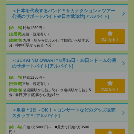
＜日本を代表するバンド＊サカナクション＞ツアー
公演のサポートバイト＠日本武道館[アルバイト]
[給 与]
時給1250円～
[交通費]
支給（規定有り）
気になる！
[勤務地]
九段下駅から徒歩5分
/
竹橋駅から徒歩10
分
/
神保町駅から徒歩15分
/
…
＜SEKAI NO OWARI＊8月15日・16日＞ドーム公演
のサポートバイト[アルバイト]
[給 与]
時給1250円～
[交通費]
支給（規定有り）
気になる！
[勤務地]
後楽園駅から徒歩5分
/
水道橋駅から徒歩5
分
/
春日(東京都)駅から徒歩7分
＜単発＊1日～OK！＞コンサートなどのグッズ販売
スタッフ＊[アルバイト]
[給 与]
日給1万5000円～ ■最大で日給2万8500
円！