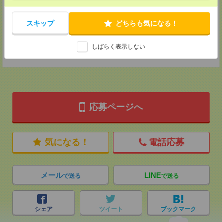
2F B区画
TEL：0120-901-799
MAIL：
tenshoku@nikken-ts.jp
スキップ
どちらも気になる！
担当：採用担当
登録交通費
しばらく表示しない
★今ならご来社登録でQUOカード2000円分をプレゼント中★
応募ページへ
気になる！
電話応募
メール
LINE
で送る
で送る
シェア
ツイート
ブックマーク