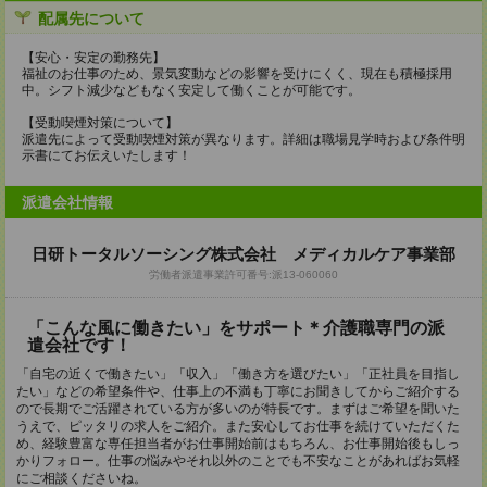
配属先について
【安心・安定の勤務先】
福祉のお仕事のため、景気変動などの影響を受けにくく、現在も積極採用
中。シフト減少などもなく安定して働くことが可能です。
【受動喫煙対策について】
派遣先によって受動喫煙対策が異なります。詳細は職場見学時および条件明
示書にてお伝えいたします！
派遣会社情報
日研トータルソーシング株式会社 メディカルケア事業部
労働者派遣事業許可番号:派13-060060
「こんな風に働きたい」をサポート＊介護職専門の派
遣会社です！
「自宅の近くで働きたい」「収入」「働き方を選びたい」「正社員を目指し
たい」などの希望条件や、仕事上の不満も丁寧にお聞きしてからご紹介する
ので長期でご活躍されている方が多いのが特長です。まずはご希望を聞いた
うえで、ピッタリの求人をご紹介。また安心してお仕事を続けていただくた
め、経験豊富な専任担当者がお仕事開始前はもちろん、お仕事開始後もしっ
かりフォロー。仕事の悩みやそれ以外のことでも不安なことがあればお気軽
にご相談くださいね。