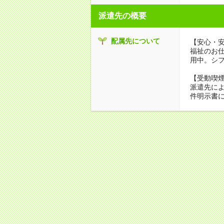
派遣先の概要
配属先について
【安心・
福祉のお
用中。シ
【受動喫
派遣先に
件明示書