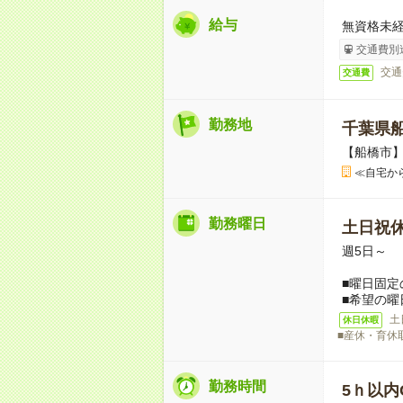
給与
無資格未経
交通費別
交通
交通費
勤務地
千葉県
【船橋市
≪自宅か
勤務曜日
土日祝
週5日～
■曜日固定
■希望の曜
土
休日休暇
■産休・育休
勤務時間
5ｈ以内O