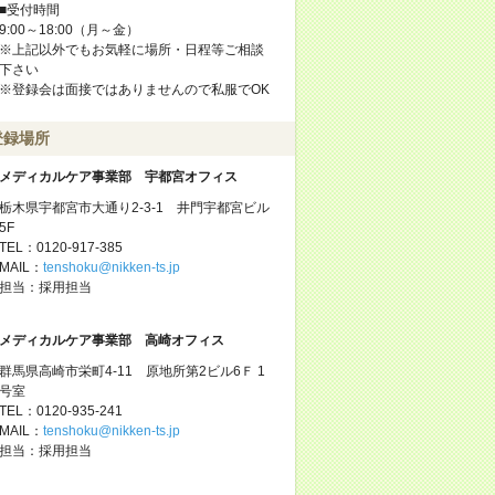
■受付時間
9:00～18:00（月～金）
※上記以外でもお気軽に場所・日程等ご相談
下さい
※登録会は面接ではありませんので私服でOK
登録場所
メディカルケア事業部 宇都宮オフィス
栃木県宇都宮市大通り2-3-1 井門宇都宮ビル
5F
TEL：0120-917-385
MAIL：
tenshoku@nikken-ts.jp
担当：採用担当
メディカルケア事業部 高崎オフィス
群馬県高崎市栄町4-11 原地所第2ビル6Ｆ 1
号室
TEL：0120-935-241
MAIL：
tenshoku@nikken-ts.jp
担当：採用担当