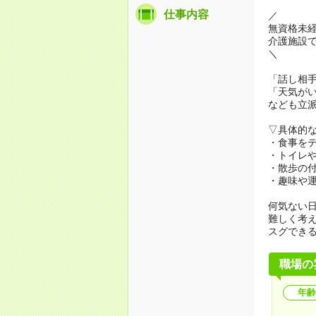
仕事内容
／
無資格未
介護施設
＼
「話し相
「天気が
なども立
▽具体的
・食事を
・トイレ
・散歩の
・趣味や
何気ない
難しく考
スグでき
職場の
年齢