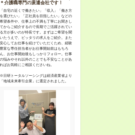
＊介護職専門の派遣会社です！
「自宅の近くで働きたい」「収入」「働き方
を選びたい」「正社員を目指したい」などの
希望条件や、仕事上の不満も丁寧にお聞きし
てからご紹介するので長期でご活躍されてい
る方が多いのが特長です。まずはご希望を聞
いたうえで、ピッタリの求人をご紹介。また
安心してお仕事を続けていただくため、経験
豊富な専任担当者がお仕事開始前はもちろ
ん、お仕事開始後もしっかりフォロー。仕事
の悩みやそれ以外のことでも不安なことがあ
ればお気軽にご相談くださいね。
※日研トータルソーシングは経済産業省より
「地域未来牽引企業」に選定されました。