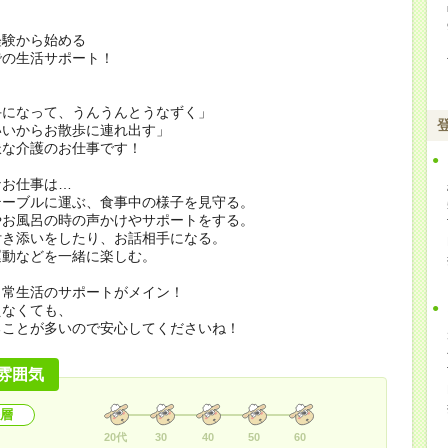
経験から始める
での生活サポート！
手になって、うんうんとうなずく」
いいからお散歩に連れ出す」
派な介護のお仕事です！
なお仕事は…
テーブルに運ぶ、食事中の様子を見守る。
やお風呂の時の声かけやサポートをする。
付き添いをしたり、お話相手になる。
運動などを一緒に楽しむ。
日常生活のサポートがメイン！
えなくても、
ることが多いので安心してくださいね！
雰囲気
層
20代
30
40
50
60