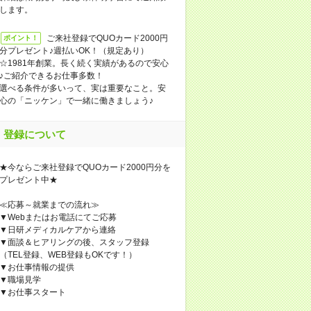
します。
ご来社登録でQUOカード2000円
ポイント！
分プレゼント♪週払いOK！（規定あり）
☆1981年創業。長く続く実績があるので安心
♪ご紹介できるお仕事多数！
選べる条件が多いって、実は重要なこと。安
心の「ニッケン」で一緒に働きましょう♪
登録について
★今ならご来社登録でQUOカード2000円分を
プレゼント中★
≪応募～就業までの流れ≫
▼Webまたはお電話にてご応募
▼日研メディカルケアから連絡
▼面談＆ヒアリングの後、スタッフ登録
（TEL登録、WEB登録もOKです！）
▼お仕事情報の提供
▼職場見学
▼お仕事スタート