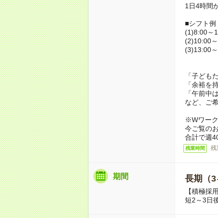
1日4時間
■シフト例
(1)8:00～1
(2)10:00～
(3)13:00～
「子ども
「余裕を
「午前中
など、ご
※Wワー
今ご覧の
合計で週4
残
残業時間
期間
長期（3
【積極採
短2～3日