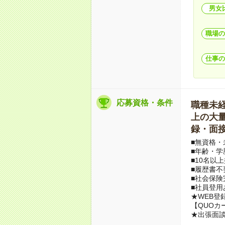
男女
職場の
仕事の
応募資格・条件
職種未経験
上の大量募
録・面接
■無資格・
■年齢・学
■10名以
■履歴書不
■社会保険
■社員登用
★WEB登
【QUOカ
★出張面