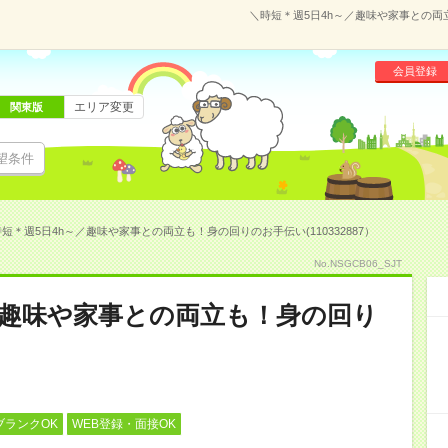
＼時短＊週5日4h～／趣味や家事との両立
会員登録
エリア変更
関東版
望条件
短＊週5日4h～／趣味や家事との両立も！身の回りのお手伝い(110332887）
No.NSGCB06_SJT
／趣味や家事との両立も！身の回り
ブランクOK
WEB登録・面接OK