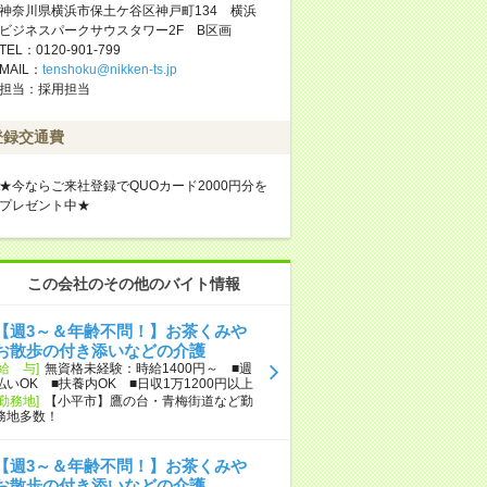
神奈川県横浜市保土ケ谷区神戸町134 横浜
ビジネスパークサウスタワー2F B区画
TEL：0120-901-799
MAIL：
tenshoku@nikken-ts.jp
担当：採用担当
登録交通費
★今ならご来社登録でQUOカード2000円分を
プレゼント中★
この会社のその他のバイト情報
【週3～＆年齢不問！】お茶くみや
お散歩の付き添いなどの介護
[給 与]
無資格未経験：時給1400円～ ■週
払いOK ■扶養内OK ■日収1万1200円以上
[勤務地]
【小平市】鷹の台・青梅街道など勤
務地多数！
【週3～＆年齢不問！】お茶くみや
お散歩の付き添いなどの介護