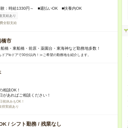
験：時給1330円～ ■週払いOK ■扶養内OK
途支給あり
費全額支給
船橋市
】船橋・東船橋・前原・薬園台・東海神など勤務地多数！
らドアtoドアで30分以内！≫ご希望の勤務地を紹介します。
休
の相談OK！
日があればご相談ください！
日祝休みもOK！
取得実績あり
K / シフト勤務 / 残業なし