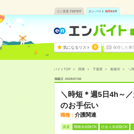
エン派遣
71573
件
エン バイト
82531
件
0
気になるリスト
保存した希
バイトTOP
関東
千葉県
船橋市
＼時
掲載日 :
2026
/
07
/
30
＼時短＊週5日4h～
のお手伝い
介護関連
職種：
派遣
職種未経験OK
社会人未経験OK