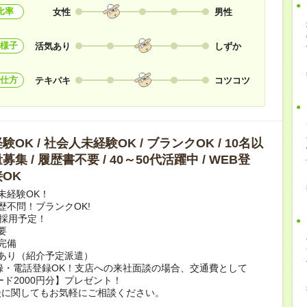
比率
女性
男性
様子
活気あり
しずか
仕方
テキパキ
コツコツ
OK / 社会人未経験OK / ブランクOK / 10名以
集 / 履歴書不要 / 40～50代活躍中 / WEB登
OK
未経験OK！
歴不問！ブランクOK!
上採用予定！
要
完備
あり（紹介予定派遣）
録・電話登録OK！支店への来社面談の場合、交通費として
ード2000円分】プレゼント！
談に関してもお気軽にご相談ください。