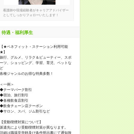
看護師や現場経験者がキャリアアドバイザー
としてしっかりフォローいたします！
待遇・福利厚生
【★ベネフィット・ステーション利用可能
★】
旅行、グルメ、リラク＆ビューティー、スポ
ーツ、ショッピング、学習、育児、ペットな
ど
各種ジャンルのお得な特典多数！
＜一例＞
◆テーマパーク割引
◆宿泊、旅行割引
◆各種飲食店割引
◆飲食チェーン店クーポン
◆サロン、スパ、ジム割引など
【受動喫煙対策について】
派遣先により受動喫煙対策が異なります。
詳細は職場見学時及び条件明示書にて通知致