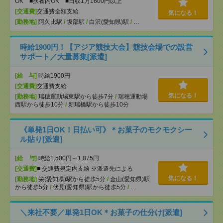
OK ■扶養内OK ■日収1万1600円以上
[交通費]
交通費全額支給
気になる！
[勤務地]
阿久比駅
/
坂部駅
/
白沢(愛知県)駅
/
…
時給1900円！【アジア競技大会】競技会場での設営
サポート／大量募集[派遣]
[給 与]
時給1900円
[交通費]
交通費支給
気になる！
[勤務地]
瑞穂運動場東駅から徒歩7分
/
瑞穂運動場
西駅から徒歩10分
/
新瑞橋駅から徒歩10分
《単発1日OK！日払い可》＊お菓子のモクモクシー
ル貼り[派遣]
[給 与]
時給1,500円～1,875円
[交通費]
■ 交通費規定内支給 ※派遣先による
気になる！
[勤務地]
栄(愛知県)駅から徒歩5分
/
金山(愛知県)駅
から徒歩5分
/
伏見(愛知県)駅から徒歩5分
/
…
＼来社不要／単発1日OK＊お菓子の仕分け[派遣]