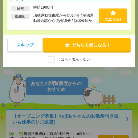
時給1900円
給与
瑞穂運動場東駅から徒歩7分 / 瑞穂運
勤務地
気になる！
電話応募
気になる!
動場西駅から徒歩10分 / 新瑞橋駅から
徒歩10分
メール
LINE
で送る
で送る
スキップ
どちらも気になる！
しばらく表示しない
シェア
ツイート
ブックマーク
あなたの閲覧履歴からの
おすすめ
【オープニング募集】おばあちゃんのお散歩付き添
いも仕事の1つ[派遣]
[給 与]
無資格未経験：時給1450円～ ■週払い