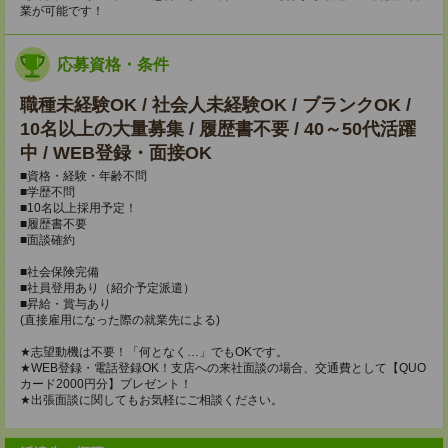
業が可能です！
応募資格・条件
職種未経験OK / 社会人未経験OK / ブランクOK /
10名以上の大量募集 / 履歴書不要 / 40～50代活躍
中 / WEB登録・面接OK
■資格・経験・年齢不問
■学歴不問
■10名以上採用予定！
■履歴書不要
■面談確約
■社会保険完備
■社員登用あり（紹介予定派遣）
■昇給・賞与あり
(直接雇用になった際の就業先による)
★志望動機は不要！「何となく…」でもOKです。
★WEB登録・電話登録OK！支店への来社面談の場合、交通費として【QUO
カード2000円分】プレゼント！
★出張面談に関してもお気軽にご相談ください。