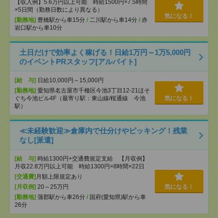
【収入例】5.6万円以上可能 時給1500円×7.5時間
×5日間（勤務日数により異なる）
気になる！
[勤務地]
豊橋駅から車15分
/
二川駅から車14分
/
赤
岩口駅から車10分
土日だけで効率よく稼げる！日給1万円～1万5,000円
のイベントPRスタッフ[アルバイト]
[給 与]
日給10,000円～15,000円
[勤務地]
愛知県名古屋市千種区今池3丁目12-21ほそ
ぐち今池ビル4F（最寄り駅：東山線/桜通線 今池
気になる！
駅）
≪未経験歓迎≫倉庫内で仕分けやピッキング！残業
なし[派遣]
[給 与]
時給1300円+交通費規定支給 【月収例】
月収22.8万円以上可能 時給1300円×8時間×22日
[交通費]
月額上限規定あり
[月収例]
20～25万円
気になる！
[勤務地]
蒲郡駅から車26分
/
国府(愛知県)駅から車
26分