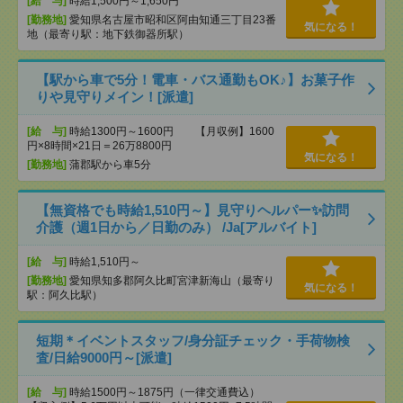
[給 与]
時給1,500円～1,650円
[勤務地]
愛知県名古屋市昭和区阿由知通三丁目23番
気になる！
地（最寄り駅：地下鉄御器所駅）
【駅から車で5分！電車・バス通勤もOK♪】お菓子作
りや見守りメイン！[派遣]
[給 与]
時給1300円～1600円 【月収例】1600
円×8時間×21日＝26万8800円
気になる！
[勤務地]
蒲郡駅から車5分
【無資格でも時給1,510円～】見守りヘルパー✨訪問
介護（週1日から／日勤のみ） /Ja[アルバイト]
[給 与]
時給1,510円～
[勤務地]
愛知県知多郡阿久比町宮津新海山（最寄り
気になる！
駅：阿久比駅）
短期＊イベントスタッフ/身分証チェック・手荷物検
査/日給9000円～[派遣]
[給 与]
時給1500円～1875円（一律交通費込）