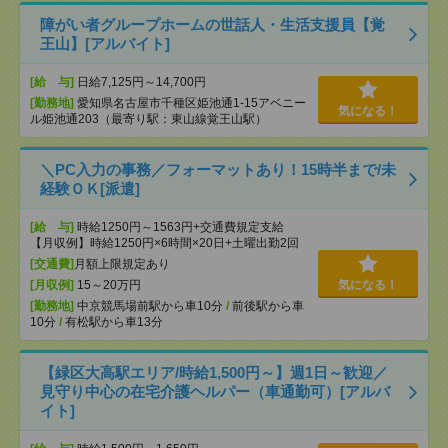
障がい者グループホームの世話人・生活支援員【覚
王山】[アルバイト]
[給 与]
日給7,125円～14,700円
[勤務地]
愛知県名古屋市千種区姫池通1-15アベニー
気になる！
ル姫池通203（最寄り駅：東山線覚王山駅）
＼PC入力の事務／フォーマットあり！15時半まで/未
経験ＯＫ[派遣]
[給 与]
時給1250円～1563円+交通費規定支給
【月収例】時給1250円×6時間×20日+土曜出勤2回
[交通費]
月額上限規定あり
[月収例]
15～20万円
気になる！
[勤務地]
中京競馬場前駅から車10分
/
前後駅から車
10分
/
有松駅から車13分
【緑区大高駅エリア/時給1,500円～】週1日～歓迎／
見守り中心の在宅介護ヘルパー（車通勤可）[アルバ
イト]