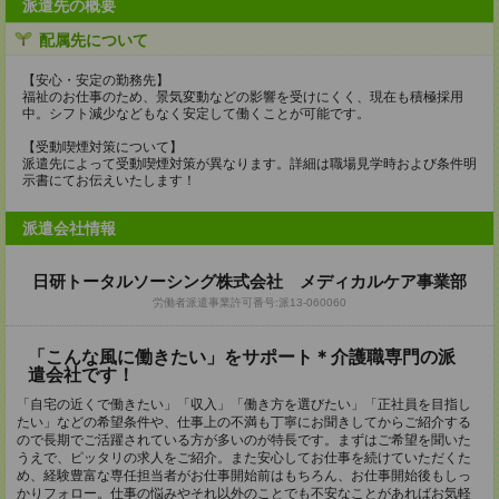
派遣先の概要
配属先について
【安心・安定の勤務先】
福祉のお仕事のため、景気変動などの影響を受けにくく、現在も積極採用
中。シフト減少などもなく安定して働くことが可能です。
【受動喫煙対策について】
派遣先によって受動喫煙対策が異なります。詳細は職場見学時および条件明
示書にてお伝えいたします！
派遣会社情報
日研トータルソーシング株式会社 メディカルケア事業部
労働者派遣事業許可番号:派13-060060
「こんな風に働きたい」をサポート＊介護職専門の派
遣会社です！
「自宅の近くで働きたい」「収入」「働き方を選びたい」「正社員を目指し
たい」などの希望条件や、仕事上の不満も丁寧にお聞きしてからご紹介する
ので長期でご活躍されている方が多いのが特長です。まずはご希望を聞いた
うえで、ピッタリの求人をご紹介。また安心してお仕事を続けていただくた
め、経験豊富な専任担当者がお仕事開始前はもちろん、お仕事開始後もしっ
かりフォロー。仕事の悩みやそれ以外のことでも不安なことがあればお気軽