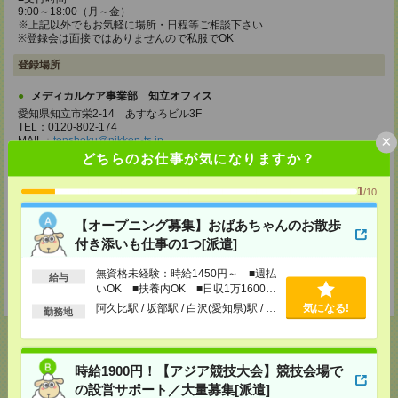
9:00～18:00（月～金）
※上記以外でもお気軽に場所・日程等ご相談下さい
※登録会は面接ではありませんので私服でOK
登録場所
メディカルケア事業部 知立オフィス
愛知県知立市栄2-14 あすなろビル3F
TEL：0120-802-174
×
MAIL：
tenshoku@nikken-ts.jp
担当：採用担当
どちらのお仕事が気になりますか？
メディカルケア事業部 名古屋オフィス
1
/10
愛知県名古屋市西区牛島町2-5 TOMITA.BLD 4階
TEL：0120-455-091
【オープニング募集】おばあちゃんのお散歩
MAIL：
tenshoku@nikken-ts.jp
担当：採用担当
付き添いも仕事の1つ[派遣]
登録交通費
無資格未経験：時給1450円～ ■週払
給与
いOK ■扶養内OK ■日収1万1600円
★今ならご来社登録でQUOカード2000円分をプレゼント中★
以上
阿久比駅 / 坂部駅 / 白沢(愛知県)駅 / …
気になる!
勤務地
時給1900円！【アジア競技大会】競技会場で
応募ページへ
の設営サポート／大量募集[派遣]