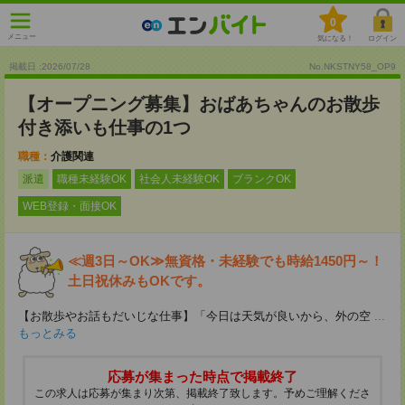
0
メニュー
気になる！
ログイン
掲載日 :2026
/
07
/
28
No.NKSTNY58_OP9
【オープニング募集】おばあちゃんのお散歩
付き添いも仕事の1つ
職種：
介護関連
派遣
職種未経験OK
社会人未経験OK
ブランクOK
WEB登録・面接OK
≪週3日～OK≫無資格・未経験でも時給1450円～！
土日祝休みもOKです。
【お散歩やお話もだいじな仕事】「今日は天気が良いから、外の空
...
もっとみる
応募が集まった時点で掲載終了
この求人は応募が集まり次第、掲載終了致します。予めご理解くださ