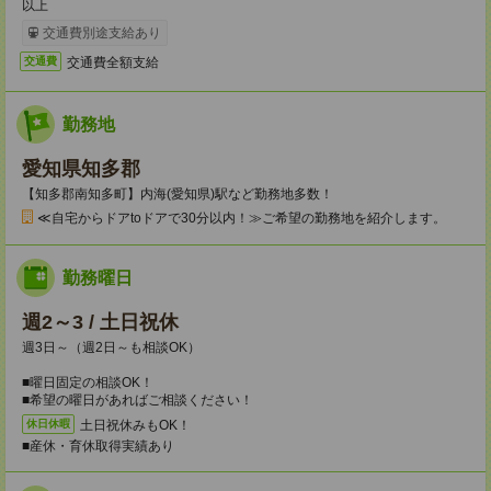
以上
交通費別途支給あり
交通費全額支給
交通費
勤務地
愛知県知多郡
【知多郡南知多町】内海(愛知県)駅など勤務地多数！
≪自宅からドアtoドアで30分以内！≫ご希望の勤務地を紹介します。
勤務曜日
週2～3 / 土日祝休
週3日～（週2日～も相談OK）
■曜日固定の相談OK！
■希望の曜日があればご相談ください！
土日祝休みもOK！
休日休暇
■産休・育休取得実績あり