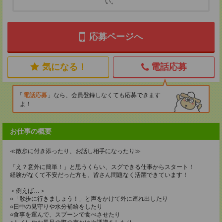
い。
応募ページへ
気になる！
電話応募
電話応募
なら、会員登録しなくても応募できます
よ！
お仕事の概要
≪散歩に付き添ったり、お話し相手になったり≫
「え？意外に簡単！」と思うくらい、スグできる仕事からスタート！
経験がなくて不安だった方も、皆さん問題なく活躍できています！
＜例えば…＞
○「散歩に行きましょう！」と声をかけて外に連れ出したり
○日中の見守りや水分補給をしたり
○食事を運んで、スプーンで食べさせたり