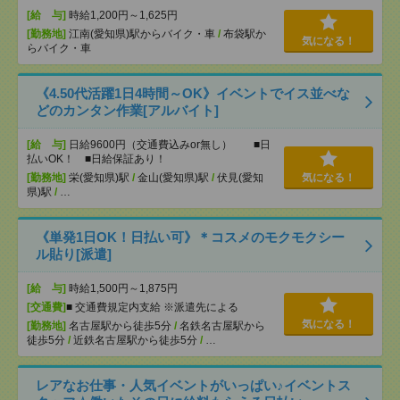
[給 与]
時給1,200円～1,625円
[勤務地]
江南(愛知県)駅からバイク・車
/
布袋駅か
気になる！
らバイク・車
《4.50代活躍1日4時間～OK》イベントでイス並べな
どのカンタン作業[アルバイト]
[給 与]
日給9600円（交通費込みor無し） ■日
払いOK！ ■日給保証あり！
[勤務地]
栄(愛知県)駅
/
金山(愛知県)駅
/
伏見(愛知
気になる！
県)駅
/
…
《単発1日OK！日払い可》＊コスメのモクモクシー
ル貼り[派遣]
[給 与]
時給1,500円～1,875円
[交通費]
■ 交通費規定内支給 ※派遣先による
気になる！
[勤務地]
名古屋駅から徒歩5分
/
名鉄名古屋駅から
徒歩5分
/
近鉄名古屋駅から徒歩5分
/
…
レアなお仕事・人気イベントがいっぱい♪イベントス