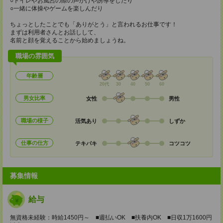
○トイレやお風呂の際の声かけや誘導をしたり
○一緒に体操やゲームを楽しんだり
ちょっとしたことでも「ありがとう」と言われるお仕事です！
まずは利用者さんとお話しして、
名前と顔を覚えることから始めましょうね。
職場の雰囲気
年齢層
20代
30
40
50
60
男女比率
女性
男性
職場の様子
活気あり
しずか
仕事の仕方
テキパキ
コツコツ
募集情報
給与
無資格未経験：時給1450円～ ■週払いOK ■扶養内OK ■日収1万1600円