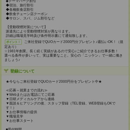
◆テーマパーク割引
◆宿泊、旅行割引
◆各種飲食店割引
◆飲食チェーン店クーポン
◆サロン、スパ、ジム割引など
【受動喫煙対策について】
派遣先により受動喫煙対策が異なります。
詳細は職場見学時及び条件明示書にて通知致します。
ご来社登録でQUOカード2000円分プレゼント♪週払いOK！（規
ポイント！
定あり）
☆1981年創業。長く続く実績があるので安心♪ご紹介できるお仕事多数！
選べる条件が多いって、実は重要なこと。安心の「ニッケン」で一緒に働き
ましょう♪
登録について
★今ならご来社登録でQUOカード2000円分をプレゼント中★
≪応募～就業までの流れ≫
▼Webまたはお電話にてご応募
▼日研メディカルケアから連絡
▼面談＆ヒアリングの後、スタッフ登録（TEL登録、WEB登録もOKで
す！）
▼お仕事情報の提供
▼職場見学
▼お仕事スタート
■受付時間