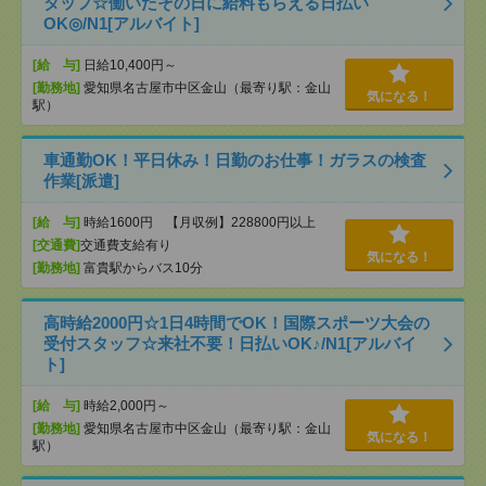
タッフ☆働いたその日に給料もらえる日払い
OK◎/N1[アルバイト]
[給 与]
日給10,400円～
[勤務地]
愛知県名古屋市中区金山（最寄り駅：金山
気になる！
駅）
車通勤OK！平日休み！日勤のお仕事！ガラスの検査
作業[派遣]
[給 与]
時給1600円 【月収例】228800円以上
[交通費]
交通費支給有り
気になる！
[勤務地]
富貴駅からバス10分
高時給2000円☆1日4時間でOK！国際スポーツ大会の
受付スタッフ☆来社不要！日払いOK♪/N1[アルバイ
ト]
[給 与]
時給2,000円～
[勤務地]
愛知県名古屋市中区金山（最寄り駅：金山
気になる！
駅）