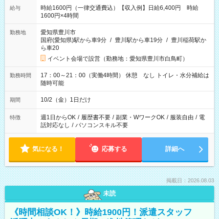
時給1600円（一律交通費込）【収入例】日給6,400円 時給
給与
1600円×4時間
愛知県豊川市
勤務地
国府(愛知県)駅から車9分
/
豊川駅から車19分
/
豊川稲荷駅か
ら車20
イベント会場で設営（勤務地：愛知県豊川市白鳥町）
17：00～21：00（実働4時間） 休憩 なし トイレ・水分補給は
勤務時間
随時可能
10/2（金）1日だけ
期間
週1日からOK
/
履歴書不要
/
副業・WワークOK
/
服装自由
/
電
特徴
話対応なし
/
パソコンスキル不要
気になる！
応募する
詳細へ
掲載日：2026.08.03
未読
《時間相談OK！》時給1900円！派遣スタッフ