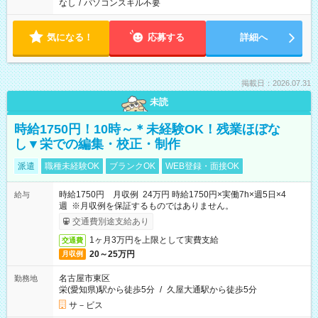
なし
/
パソコンスキル不要
気になる！
応募する
詳細へ
掲載日：2026.07.31
未読
時給1750円！10時～＊未経験OK！残業ほぼな
し▼栄での編集・校正・制作
派遣
職種未経験OK
ブランクOK
WEB登録・面接OK
時給1750円 月収例 24万円 時給1750円×実働7h×週5日×4
給与
週 ※月収例を保証するものではありません。
交通費別途支給あり
1ヶ月3万円を上限として実費支給
交通費
20～25万円
月収例
名古屋市東区
勤務地
栄(愛知県)駅から徒歩5分
/
久屋大通駅から徒歩5分
サ－ビス