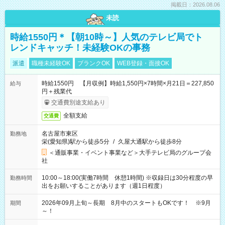
掲載日：2026.08.06
未読
時給1550円＊【朝10時～】人気のテレビ局でト
レンドキャッチ！未経験OKの事務
派遣
職種未経験OK
ブランクOK
WEB登録・面接OK
時給1550円 【月収例】時給1,550円×7時間×月21日＝227,850
給与
円＋残業代
交通費別途支給あり
全額支給
交通費
名古屋市東区
勤務地
栄(愛知県)駅から徒歩5分
/
久屋大通駅から徒歩8分
＜通販事業・イベント事業など＞大手テレビ局のグループ会
社
10:00～18:00(実働7時間 休憩1時間) ※収録日は30分程度の早
勤務時間
出をお願いすることがあります（週1日程度）
2026年09月上旬～長期 8月中のスタートもOKです！ ※9月
期間
～！