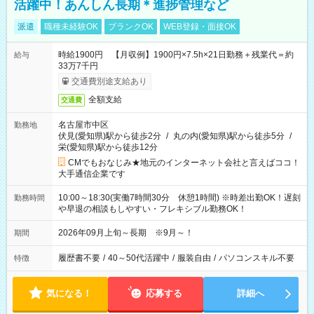
活躍中！あんしん長期＊進捗管理など
派遣
職種未経験OK
ブランクOK
WEB登録・面接OK
時給1900円 【月収例】1900円×7.5h×21日勤務＋残業代＝約
給与
33万7千円
交通費別途支給あり
全額支給
交通費
名古屋市中区
勤務地
伏見(愛知県)駅から徒歩2分
/
丸の内(愛知県)駅から徒歩5分
/
栄(愛知県)駅から徒歩12分
CMでもおなじみ★地元のインターネット会社と言えばココ！
大手通信企業です
10:00～18:30(実働7時間30分 休憩1時間) ※時差出勤OK！遅刻
勤務時間
や早退の相談もしやすい・フレキシブル勤務OK！
2026年09月上旬～長期 ※9月～！
期間
履歴書不要
/
40～50代活躍中
/
服装自由
/
パソコンスキル不要
特徴
気になる！
応募する
詳細へ