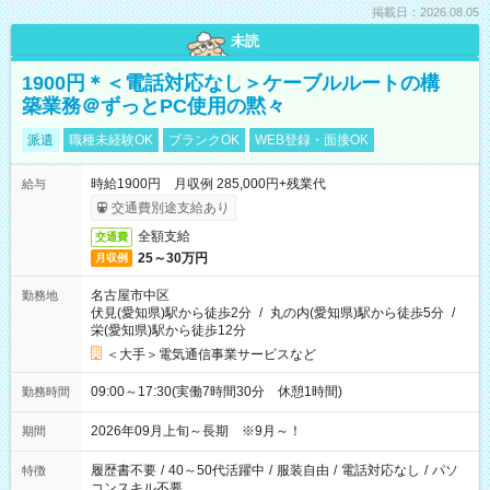
掲載日：2026.08.05
未読
1900円＊＜電話対応なし＞ケーブルルートの構
築業務＠ずっとPC使用の黙々
派遣
職種未経験OK
ブランクOK
WEB登録・面接OK
時給1900円 月収例 285,000円+残業代
給与
交通費別途支給あり
全額支給
交通費
25～30万円
月収例
名古屋市中区
勤務地
伏見(愛知県)駅から徒歩2分
/
丸の内(愛知県)駅から徒歩5分
/
栄(愛知県)駅から徒歩12分
＜大手＞電気通信事業サービスなど
09:00～17:30(実働7時間30分 休憩1時間)
勤務時間
2026年09月上旬～長期 ※9月～！
期間
履歴書不要
/
40～50代活躍中
/
服装自由
/
電話対応なし
/
パソ
特徴
コンスキル不要