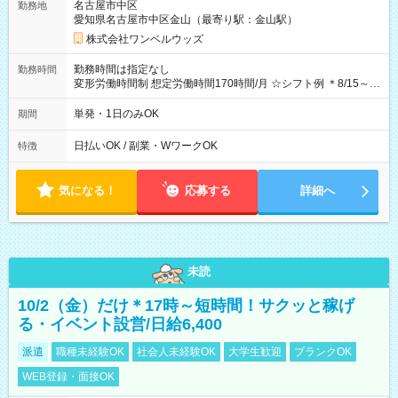
名古屋市中区
勤務地
期間なし
愛知県名古屋市中区金山（最寄り駅：金山駅）
株式会社ワンベルウッズ
勤務時間は指定なし
勤務時間
変形労働時間制 想定労働時間170時間/月 ☆シフト例 ＊8/15～
10/26 全日共通 08：00～12：00 17：00～21：00 ＊8/31
～9/19のみ下記シフトもあります！ 12：00～16：00 ＊9/6～
単発・1日のみOK
期間
10/6、10/11～26のみ下記シフトもあります！ 07：00～11：
00
日払いOK / 副業・WワークOK
特徴
気になる！
応募する
詳細へ
未読
10/2（金）だけ＊17時～短時間！サクッと稼げ
る・イベント設営/日給6,400
派遣
職種未経験OK
社会人未経験OK
大学生歓迎
ブランクOK
WEB登録・面接OK