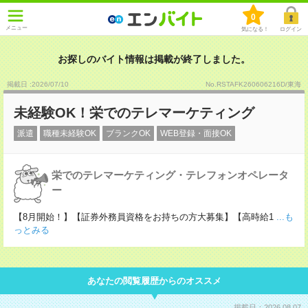
0
メニュー
気になる！
ログイン
お探しのバイト情報は掲載が終了しました。
掲載日 :2026
/
07
/
10
No.RSTAFK260606216D/東海
未経験OK！栄でのテレマーケティング
派遣
職種未経験OK
ブランクOK
WEB登録・面接OK
栄でのテレマーケティング・テレフォンオペレータ
ー
【8月開始！】【証券外務員資格をお持ちの方大募集】【高時給1
...も
っとみる
あなたの閲覧履歴からのオススメ
掲載日：2026.08.07