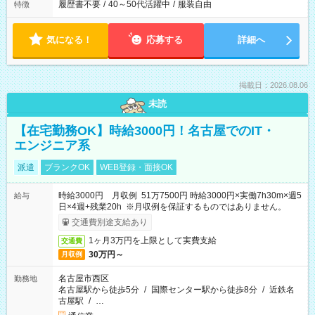
履歴書不要
/
40～50代活躍中
/
服装自由
特徴
気になる！
応募する
詳細へ
掲載日：2026.08.06
未読
【在宅勤務OK】時給3000円！名古屋でのIT・
エンジニア系
派遣
ブランクOK
WEB登録・面接OK
時給3000円 月収例 51万7500円 時給3000円×実働7h30m×週5
給与
日×4週+残業20h ※月収例を保証するものではありません。
交通費別途支給あり
1ヶ月3万円を上限として実費支給
交通費
30万円～
月収例
名古屋市西区
勤務地
名古屋駅から徒歩5分
/
国際センター駅から徒歩8分
/
近鉄名
古屋駅
/
…