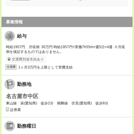
募集情報
給与
時給1957円 月収例 30万円 時給1957円×実働7h55m×週5日×4週 ※月収
例を保証するものではありません。
交通費別途支給あり
1ヶ月3万円を上限として実費支給
交通費
勤務地
名古屋市中区
東山線 栄(愛知県) 徒歩2分 鶴舞線 伏見(愛知県) 徒歩8分
証券業
勤務曜日