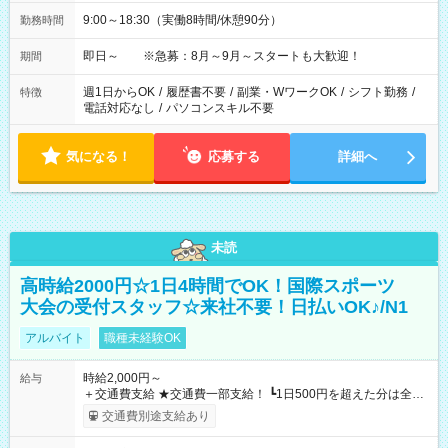
9:00～18:30（実働8時間/休憩90分）
勤務時間
即日～ ※急募：8月～9月～スタートも大歓迎！
期間
週1日からOK
/
履歴書不要
/
副業・WワークOK
/
シフト勤務
/
特徴
電話対応なし
/
パソコンスキル不要
気になる！
応募する
詳細へ
未読
高時給2000円☆1日4時間でOK！国際スポーツ
大会の受付スタッフ☆来社不要！日払いOK♪/N1
アルバイト
職種未経験OK
時給2,000円～
給与
＋交通費支給 ★交通費一部支給！ ┗1日500円を超えた分は全額
支給！ ※往復500円以内の方は自己負担となります ★日払い
交通費別途支給あり
OK！（規定あり） ┗働いたその日に現金GET♪ お仕事後はコン
ビニATMから 日払い分を引き落とせます！ 【試用期間】試用