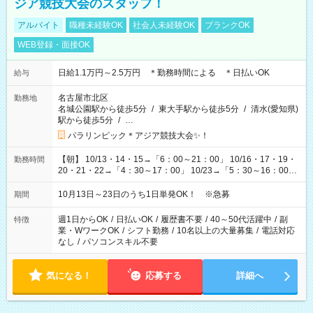
ジア競技大会のスタッフ！
アルバイト
職種未経験OK
社会人未経験OK
ブランクOK
WEB登録・面接OK
日給1.1万円～2.5万円 ＊勤務時間による ＊日払いOK
給与
名古屋市北区
勤務地
名城公園駅から徒歩5分
/
東大手駅から徒歩5分
/
清水(愛知県)
駅から徒歩5分
/
…
パラリンピック＊アジア競技大会✨！
【朝】 10/13・14・15→「6：00～21：00」 10/16・17・19・
勤務時間
20・21・22→「4：30～17：00」 10/23→「5：30～16：00」
【夕方】 10/16・17・19～21→「17：00～26：00」
10/22→「17：00～24：30」 10/23→「16：00～23：00」 ＊
10月13日～23日のうち1日単発OK！ ※急募
期間
勤務時間に関して、面談時にしっかりお伝えします！ 朝だ
け、夕方だけ、などもOKです！
週1日からOK
/
日払いOK
/
履歴書不要
/
40～50代活躍中
/
副
特徴
業・WワークOK
/
シフト勤務
/
10名以上の大量募集
/
電話対応
なし
/
パソコンスキル不要
気になる！
応募する
詳細へ