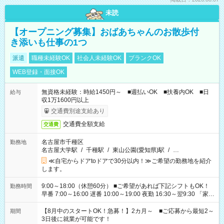
未読
【オープニング募集】おばあちゃんのお散歩付
き添いも仕事の1つ
派遣
職種未経験OK
社会人未経験OK
ブランクOK
WEB登録・面接OK
無資格未経験：時給1450円～ ■週払いOK ■扶養内OK ■日
給与
収1万1600円以上
交通費別途支給あり
交通費全額支給
交通費
名古屋市千種区
勤務地
名古屋大学駅
/
千種駅
/
東山公園(愛知県)駅
/
…
≪自宅からドアtoドアで30分以内！≫ご希望の勤務地を紹介
します。
9:00～18:00（休憩60分） ■ご希望があれば下記シフトもOK！
勤務時間
早番 7:00～16:00 遅番 10:00～19:00 夜勤 16:30～翌9:30 「家族
と休みを合わせたい」 「余裕を持って夕飯の準備がしたい」
「できれば残業はしたくない」 など、ご希望を教えてください
【8月中のスタートOK！急募！】2カ月～ ■ご応募から最短2～
期間
ね。 ※Wワーク希望の方へ 今ご覧のお仕事で希望する勤務時間
3日後に就業が可能です！