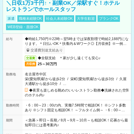
＼日収1万3千円↑・副業OK／栄駅すぐ！ホテル
レストランでホールスタッフ
派遣
職種未経験OK
社会人未経験OK
大学生歓迎
ブランクOK
WEB登録・面接OK
◆時給1,750円※22時～翌5時までは深夜割増で時給2,188円にな
給与
ります。＊日払いOK＊扶養内＆Wワーク◎【月収例】※一例で
す！ 約275,625円（時給1,750円×実働7.5h×21日）
交通費別途支給あり
◆全額支給 ＊家が少し遠くても安心♪
交通費
25～30万円
月収例
名古屋市中区
勤務地
栄(愛知県)駅から徒歩2分
/
栄町(愛知県)駅から徒歩3分
/
久屋
大通駅から徒歩10分
/
…
◆夜景も楽しめる眺めのいいレストラン勤務◆洗練された空間
のホテル内♪
・6：00～23：00の内、実働7.5時間で相談OK！ ※シフト多数
勤務時間
あり ※シフト固定も相談OK！ ～フルタイム例～ ・6：00～
14：30 ・7：00～15：30 ・13：30～22：00 ・14：30～23：
00 【休憩】 ・60分
＜急募＞即日～長期／8月～9月～10月～も相談OK！応募から最
期間
短即日には選考案内♪