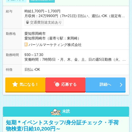
時給1,700円～1,700円
給与
月収例：24万9900円（7h×21日) 日払い、週払いOK（規定有
り） 【試用期間】試用期間なし
交通費別途支給あり
愛知県岡崎市
勤務地
愛知県岡崎市（最寄り駅：東岡崎）
パーソルマーケティング株式会社
930～17:30
勤務時間
実働時間：7時間/日 ・月、木、金、土、日の週5日勤務（火、水
は固定休です／夏季、年末年始等、長期休暇有り！） ・ワンシ
フト！ 残業ほぼナシ（0～5h/月）
日払いOK
特徴
気になる！
応募する
詳細へ
未読
短期＊イベントスタッフ/身分証チェック・手荷
物検査/日給10,200円～