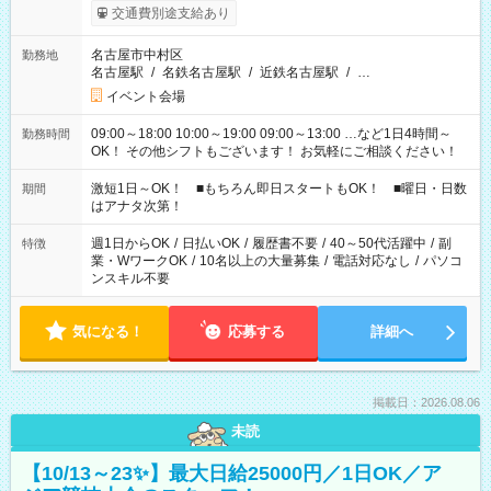
交通費別途支給あり
名古屋市中村区
勤務地
名古屋駅
/
名鉄名古屋駅
/
近鉄名古屋駅
/
…
イベント会場
09:00～18:00 10:00～19:00 09:00～13:00 …など1日4時間～
勤務時間
OK！ その他シフトもございます！ お気軽にご相談ください！
激短1日～OK！ ■もちろん即日スタートもOK！ ■曜日・日数
期間
はアナタ次第！
週1日からOK
/
日払いOK
/
履歴書不要
/
40～50代活躍中
/
副
特徴
業・WワークOK
/
10名以上の大量募集
/
電話対応なし
/
パソコ
ンスキル不要
気になる！
応募する
詳細へ
掲載日：2026.08.06
未読
【10/13～23✨】最大日給25000円／1日OK／ア