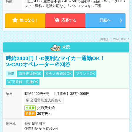
日払いOK
/
履歴書不要
/
40～50代活躍中
/
副業・WワークOK
/
特徴
シフト勤務
/
電話対応なし
/
パソコンスキル不要
気になる！
応募する
詳細へ
掲載日：2026.08.07
未読
時給2400円！≪便利なマイカー通勤OK！
≫CADオペレーター＠刈谷
派遣
職種未経験OK
社会人未経験OK
ブランクOK
WEB登録・面接OK
時給2400円+交 【月収例】38万4000円
給与
交通費別途支給あり
交通費支給
交通費
30万円～
月収例
愛知県半田市
勤務地
住吉町駅から徒歩5分