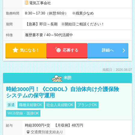
電気工事会社
8:30～17:30（休憩:60分） ※残業少なめ
勤務時間
【急募】即日～長期 ※開始日ご相談ください！
期間
履歴書不要
/
40～50代活躍中
特徴
気になる！
応募する
詳細へ
掲載日：2026.08.07
未読
時給3000円！《COBOL》自治体向け介護保険
システムの保守運用
派遣
職種未経験OK
社会人未経験OK
ブランクOK
WEB登録・面接OK
時給3000円+交 【月収例】48万円
給与
交通費別途支給あり