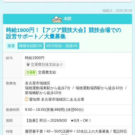
掲載日：2026.08.08
未読
時給1900円！【アジア競技大会】競技会場での
設営サポート／大量募集
派遣
職種未経験OK
WEB登録・面接OK
時給1900円
給与
交通費別途支給あり
交通費支給
交通費
名古屋市瑞穂区
勤務地
瑞穂運動場東駅から徒歩7分
/
瑞穂運動場西駅から徒歩10分
/
新瑞橋駅から徒歩10分
愛知県 名古屋市瑞穂区にある企業
9:00～18:00(実働:8時間) (休憩60分)
勤務時間
【急募】即日～2026/9/30 ★8月～OK！
期間
履歴書不要
/
40～50代活躍中
/
10名以上の大量募集
/
電話対応
特徴