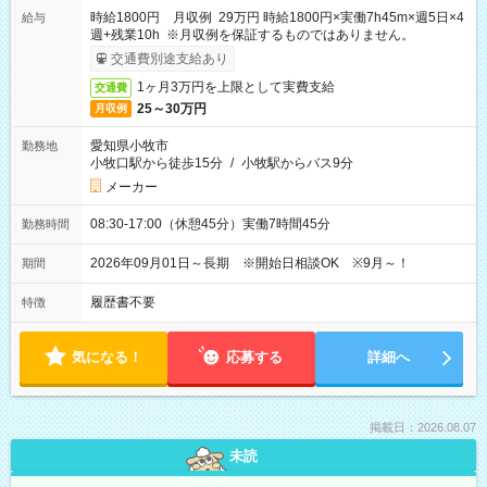
時給1800円 月収例 29万円 時給1800円×実働7h45m×週5日×4
給与
週+残業10h ※月収例を保証するものではありません。
交通費別途支給あり
1ヶ月3万円を上限として実費支給
交通費
25～30万円
月収例
愛知県小牧市
勤務地
小牧口駅から徒歩15分
/
小牧駅からバス9分
メーカー
08:30-17:00（休憩45分）実働7時間45分
勤務時間
2026年09月01日～長期 ※開始日相談OK ※9月～！
期間
履歴書不要
特徴
気になる！
応募する
詳細へ
掲載日：2026.08.07
未読