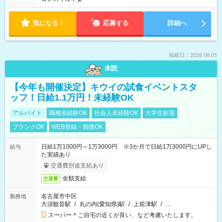
気になる！
応募する
詳細へ
掲載日：2026.08.05
未読
【今年も開催決定】キウイの試食イベントスタ
ッフ！日給1.1万円！未経験OK
アルバイト
職種未経験OK
社会人未経験OK
大学生歓迎
ブランクOK
WEB登録・面接OK
日給1万1000円～1万3000円 ※3か月で日給1万3000円にUPし
給与
た実績あり
交通費別途支給あり
全額支給
交通費
名古屋市中区
勤務地
大須観音駅
/
丸の内(愛知県)駅
/
上前津駅
/
…
スーパー＊ご自宅の近くが良い、など考慮いたします。