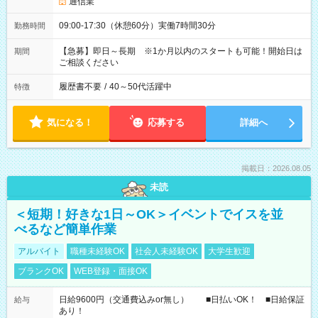
通信業
09:00-17:30（休憩60分）実働7時間30分
勤務時間
【急募】即日～長期 ※1か月以内のスタートも可能！開始日は
期間
ご相談ください
履歴書不要
/
40～50代活躍中
特徴
気になる！
応募する
詳細へ
掲載日：2026.08.05
未読
＜短期！好きな1日～OK＞イベントでイスを並
べるなど簡単作業
アルバイト
職種未経験OK
社会人未経験OK
大学生歓迎
ブランクOK
WEB登録・面接OK
日給9600円（交通費込みor無し） ■日払いOK！ ■日給保証
給与
あり！