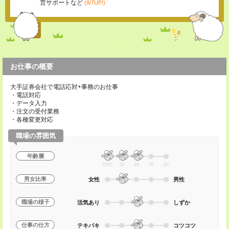
営サポートなど
(8/7UP!)
お仕事の概要
大手証券会社で電話応対+事務のお仕事
・電話対応
・データ入力
・注文の受付業務
・各種変更対応
職場の雰囲気
年齢層
20代
30
40
50
60
男女比率
女性
男性
職場の様子
活気あり
しずか
仕事の仕方
テキパキ
コツコツ