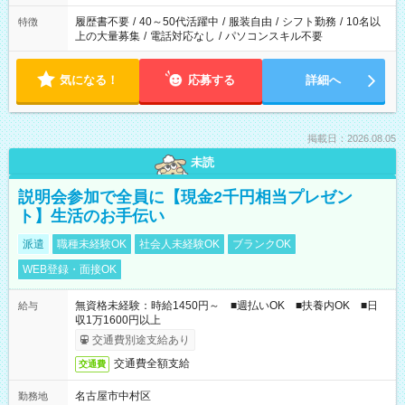
と、もう1つのお仕事の勤務時間。 合計で週40時間を超える場
合は応募できません。
履歴書不要
/
40～50代活躍中
/
服装自由
/
シフト勤務
/
10名以
特徴
上の大量募集
/
電話対応なし
/
パソコンスキル不要
気になる！
応募する
詳細へ
掲載日：2026.08.05
未読
説明会参加で全員に【現金2千円相当プレゼン
ト】生活のお手伝い
派遣
職種未経験OK
社会人未経験OK
ブランクOK
WEB登録・面接OK
無資格未経験：時給1450円～ ■週払いOK ■扶養内OK ■日
給与
収1万1600円以上
交通費別途支給あり
交通費全額支給
交通費
名古屋市中村区
勤務地