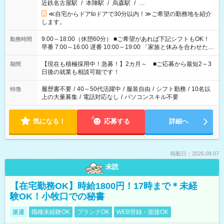
近鉄名古屋駅
/
本陣駅
/
烏森駅
/
…
≪自宅からドアtoドアで30分以内！≫ご希望の勤務地を紹介
します。
9:00～18:00（休憩60分） ■ご希望があれば下記シフトもOK！
勤務時間
早番 7:00～16:00 遅番 10:00～19:00 「家族と休みを合わせた
い」 「余裕を持って夕飯の準備がしたい」 「できれば残業はし
たくない」 など、ご希望を教えてくださいね。 ※Wワーク希望
【現在も積極採用中！急募！】2カ月～ ■ご応募から最短2～3
期間
の方へ 今ご覧のお仕事で希望する勤務時間と、もう1つのお仕事
日後の就業も相談可能です！
の勤務時間。 合計で週40時間を超える場合は応募できません。
履歴書不要
/
40～50代活躍中
/
服装自由
/
シフト勤務
/
10名以
特徴
上の大量募集
/
電話対応なし
/
パソコンスキル不要
気になる！
応募する
詳細へ
掲載日：2026.08.07
未読
【在宅勤務OK】時給1800円！17時まで＊未経
験OK！小牧口での秘書
派遣
職種未経験OK
ブランクOK
WEB登録・面接OK