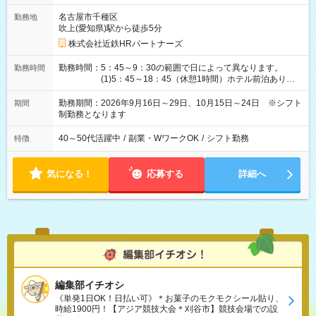
名古屋市千種区
勤務地
吹上(愛知県)駅から徒歩5分
株式会社近鉄HRパートナーズ
勤務時間：5：45～9：30の範囲で日によって異なります。
勤務時間
(1)5：45～18：45（休憩1時間）ホテル前泊あり！
(2)6：00～19：00（休憩1時間）ホテル前泊あり！
(3)6：45～19：45（休憩1時間） (4)7：
勤務期間：2026年9月16日～29日、10月15日～24日 ※シフト
期間
30～20：30（休憩1時間） (5)8：30～18：00（休憩
制勤務となります
1時間） (6)9：30～21：30（休憩1時間）
40～50代活躍中
/
副業・WワークOK
/
シフト勤務
特徴
気になる！
応募する
詳細へ
編集部イチオシ
《単発1日OK！日払い可》＊お菓子のモクモクシール貼り、
時給1900円！【アジア競技大会＊刈谷市】競技会場での設