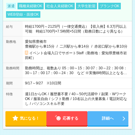
派遣
職種未経験OK
社会人未経験OK
大学生歓迎
ブランクOK
WEB登録・面接OK
時給1700円～2125円（一律交通費込）【収入例】6.3万円以上
給与
可能 時給1700円×7.5時間×5日間（勤務日数により異なる）
愛知県豊橋市
勤務地
豊橋駅から車15分
/
二川駅から車14分
/
赤岩口駅から車10分
イベント会場入口でサポートStaff（勤務地：愛知県豊橋市岩
田町）
勤務時間は、複数あり 05：00～15：30 07：30～22：30 08：
勤務時間
30～17：00 17：00～24：30 など ※実働8時間以上となる勤
務もあります。 【休憩】60分+他休憩あり 交替で取得します。
安全面に配慮しこまめな休憩があります。
9/17～9/27 ※10日間
期間
週1日からOK
/
履歴書不要
/
40～50代活躍中
/
副業・Wワーク
特徴
OK
/
服装自由
/
シフト勤務
/
10名以上の大量募集
/
電話対応な
し
/
パソコンスキル不要
気になる！
応募する
詳細へ