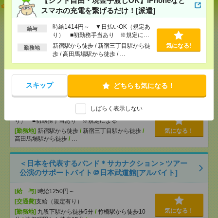
説明会参加で全員に【現金2千円相当プレゼント】生
スマホの充電を繋げるだけ！[派遣]
活のお手伝い[派遣]
時給1414円～ ▼日払いOK（規定あ
給与
[給 与]
無資格未経験：時給1330円～ ■週払い
り） ■初勤務手当あり ※規定によ
OK ■扶養内OK ■日収1万640円以上
る
新宿駅から徒歩 / 新宿三丁目駅から徒
気になる!
勤務地
[交通費]
交通費全額支給
気になる！
歩 / 高田馬場駅から徒歩 / …
[勤務地]
京成千葉駅
/
千葉中央駅
/
新千葉駅
/
…
【シフト自由・現金手渡しOK】iPhoneなどスマホの
スキップ
どちらも気になる！
充電を繋げるだけ！[派遣]
しばらく表示しない
[給 与]
時給1414円～ ▼日払いOK（規定あ
り） ■初勤務手当あり ※規定による
[勤務地]
新宿駅から徒歩
/
新宿三丁目駅から徒歩
/
気になる！
高田馬場駅から徒歩
/
…
＜日本を代表するバンド＊サカナクション＞ツアー
公演のサポートバイト＠日本武道館[アルバイト]
[給 与]
時給1250円～
[交通費]
支給（規定有り）
気になる！
[勤務地]
九段下駅から徒歩5分
/
竹橋駅から徒歩10