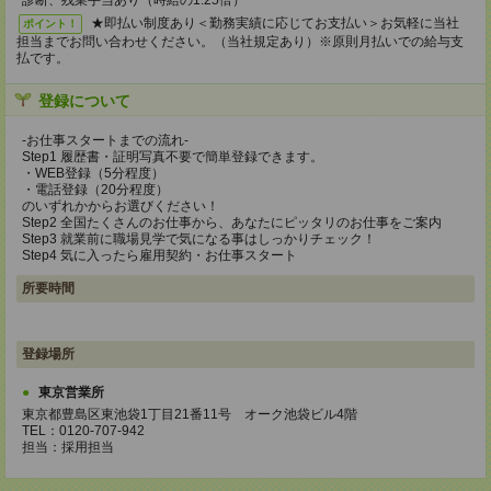
診断、残業手当あり（時給の1.25倍）
★即払い制度あり＜勤務実績に応じてお支払い＞お気軽に当社
ポイント！
担当までお問い合わせください。（当社規定あり）※原則月払いでの給与支
払です。
登録について
-お仕事スタートまでの流れ-
Step1 履歴書・証明写真不要で簡単登録できます。
・WEB登録（5分程度）
・電話登録（20分程度）
のいずれかからお選びください！
Step2 全国たくさんのお仕事から、あなたにピッタリのお仕事をご案内
Step3 就業前に職場見学で気になる事はしっかりチェック！
Step4 気に入ったら雇用契約・お仕事スタート
所要時間
登録場所
東京営業所
東京都豊島区東池袋1丁目21番11号 オーク池袋ビル4階
TEL：0120-707-942
担当：採用担当