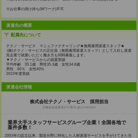
※お仕事の掛け持ち(Wワーク)不可
派遣先の概要
配属先について
テクノ・サービス マニュファクチャリング★無期雇用派遣スタッフ★
(株)テクノ・サービスの正社員（無期雇用派遣スタッフ）として入社し派遣
先企業で就業いただく働き方も同時募集します。
▼テクノ・サービスからの就業実績
平均年齢 35.1歳 男性35.3歳 女性34.8歳
男性 60％ 女性40%
2023年度実績
派遣会社情報
株式会社テクノ・サービス 採用担当
労働者派遣事業許可番号:派13-080693
業界大手スタッフサービスグループ企業！全国各地で
案件多数！
2003年の設立以来、製造分野に特化した人材派遣サービスを手がけてきた当