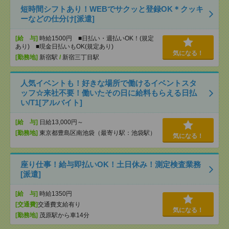
短時間シフトあり！WEBでサクッと登録OK＊クッキ
ーなどの仕分け[派遣]
[給 与]
時給1500円 ■日払い・週払いOK！(規定
あり) ■現金日払いもOK(規定あり)
気になる！
[勤務地]
新宿駅
/
新宿三丁目駅
人気イベントも！好きな場所で働けるイベントスタ
ッフ☆来社不要！働いたその日に給料もらえる日払
い/T1[アルバイト]
[給 与]
日給13,000円～
[勤務地]
東京都豊島区南池袋（最寄り駅：池袋駅）
気になる！
座り仕事！給与即払いOK！土日休み！測定検査業務
[派遣]
[給 与]
時給1350円
[交通費]
交通費支給有り
気になる！
[勤務地]
茂原駅から車14分