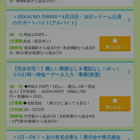
分
/
神保町駅から徒歩15分
/
…
＜SEKAI NO OWARI＊8月15日・16日＞ドーム公演
のサポートバイト[アルバイト]
[給 与]
時給1250円～
[交通費]
支給（規定有り）
気になる！
[勤務地]
後楽園駅から徒歩5分
/
水道橋駅から徒歩5
分
/
春日(東京都)駅から徒歩7分
【完全在宅！】難しい業務なし＆電話なし！ゆっく
りの11時～時短＊データ入力・事務[派遣]
[給 与]
◆時給1,700円＊日払い・週払いOK＊昇給
あり♪【月収例】 ・約204,000円 （時給1,700
円 × 実働6h × 20日）
[交通費]
◆全額支給 ＊家が少し遠くても安心！
気になる！
[月収例]
20～25万円
[勤務地]
竹芝駅から徒歩2分
/
浜松町駅から徒歩4分
/
大門(東京都)駅から徒歩5分
/
…
＜1日～OK！＞あの有名企業も！展示会や株主総会