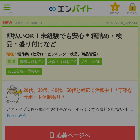
0
メニュー
気になる！
ログイン
NEW
掲載日 :2026
/
08
/
04
No.TSSKTH_関東233
即払いOK！未経験でも安心＊箱詰め・検
品・盛り付けなど
職種：
軽作業（仕分け・ピッキング・検品、商品管理）
派遣
職種未経験OK
社会人未経験OK
ブランクOK
WEB登録・面接OK
20代、30代、40代、50代と幅広く活躍中！＊丁寧な
サポート体制あり＊
アクティブに体を動かすお仕事から、座ってできる負担の少ない作
...
もっとみる
応募ページへ