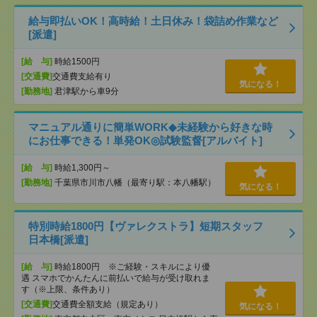
給与即払いOK！高時給！土日休み！袋詰め作業など
[派遣]
[給 与]
時給1500円
[交通費]
交通費支給有り
気になる！
[勤務地]
君津駅から車9分
マニュアル通りに簡単WORK◆未経験から好きな時
にお仕事できる！単発OK◎試験監督[アルバイト]
[給 与]
時給1,300円～
[勤務地]
千葉県市川市八幡（最寄り駅：本八幡駅）
気になる！
特別時給1800円【ヴァレクストラ】短期スタッフ
日本橋[派遣]
[給 与]
時給1800円 ※ご経験・スキルにより優
遇 スマホでかんたんに前払いで給与が受け取れま
す（※上限、条件あり）
[交通費]
交通費全額支給（規定あり）
気になる！