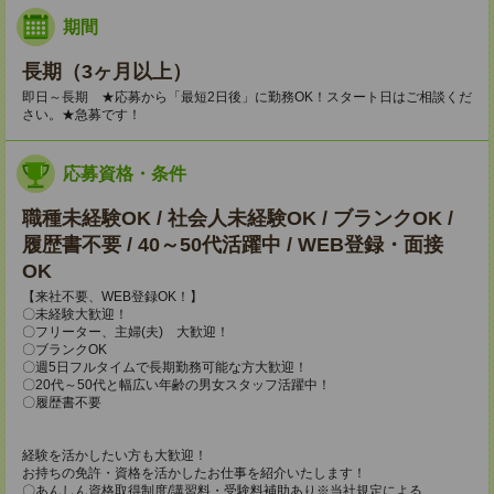
期間
長期（3ヶ月以上）
即日～長期 ★応募から「最短2日後」に勤務OK！スタート日はご相談くだ
さい。★急募です！
応募資格・条件
職種未経験OK / 社会人未経験OK / ブランクOK /
履歴書不要 / 40～50代活躍中 / WEB登録・面接
OK
【来社不要、WEB登録OK！】
〇未経験大歓迎！
〇フリーター、主婦(夫) 大歓迎！
〇ブランクOK
〇週5日フルタイムで長期勤務可能な方大歓迎！
〇20代～50代と幅広い年齢の男女スタッフ活躍中！
〇履歴書不要
経験を活かしたい方も大歓迎！
お持ちの免許・資格を活かしたお仕事を紹介いたします！
〇あんしん資格取得制度/講習料・受験料補助あり※当社規定による