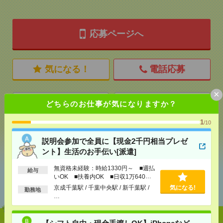
応募ページへ
気になる！
電話応募
×
メール
LINE
どちらのお仕事が気になりますか？
で送る
で送る
1
/10
シェア
ツイート
ブックマーク
説明会参加で全員に【現金2千円相当プレゼ
ント】生活のお手伝い[派遣]
無資格未経験：時給1330円～ ■週払
給与
あなたの閲覧履歴からの
いOK ■扶養内OK ■日収1万640円
おすすめ
以上
京成千葉駅 / 千葉中央駅 / 新千葉駅 /
気になる!
勤務地
…
【シフト自由・現金手渡しOK】iPhoneなど