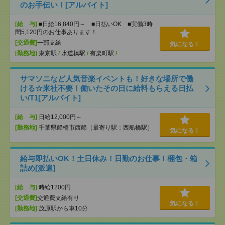
のお手伝い！[アルバイト]
[給 与]
■日給16,840円～ ■日払いOK ■実働3時
間5,120円のお仕事あります！
[交通費]
一部支給
気になる！
[勤務地]
東京駅
/
水道橋駅
/
有楽町駅
/
…
サマソニなど人気音楽イベントも！好きな場所で働
ける☆来社不要！働いたその日に給料もらえる日払
い/T1[アルバイト]
[給 与]
日給12,000円～
[勤務地]
千葉県船橋市西船（最寄り駅：西船橋駅）
気になる！
給与即払いOK！土日休み！日勤のお仕事！梱包・箱
詰め[派遣]
[給 与]
時給1200円
[交通費]
交通費支給有り
気になる！
[勤務地]
茂原駅から車10分