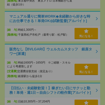
[勤務地]
東京都中央区 東京メトロ 日本橋駅から直
結（徒歩1分）
マニュアル通りに簡単WORK◆未経験から好きな時
にお仕事できる！単発OK◎試験監督[アルバイト]
[給 与]
時給1,300円～
[勤務地]
千葉県松戸市松戸（最寄り駅：松戸駅）
気になる！
販売なし【BVLGARI】ウェルカムスタッフ 銀座タ
ワー[派遣]
[給 与]
時給1600円～1650円 ※ご経験・スキル
により考慮致します
[交通費]
交通費全額支給（規定あり）
気になる！
[勤務地]
銀座駅から徒歩1分
【日払い・未経験歓迎！】稼ぎたい日にサクッと勤
務！単発・週1日～自由シフトの軽作業[アルバイト]
[給 与]
日給10,305円～37,204円