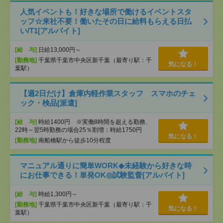
人気イベントも！好きな場所で働けるイベントスタ
ッフ☆来社不要！働いたその日に給料もらえる日払
い/T1[アルバイト]
[給 与]
日給13,000円～
[勤務地]
千葉県千葉市中央区新千葉（最寄り駅：千
気になる！
葉駅）
【週2日だけ】倉庫内軽作業スタッフ スマホのチェ
ック・検品[派遣]
[給 与]
時給1400円 ※実働8時間を超える勤務、
22時～翌5時勤務の場合25％割増：時給1750円
気になる！
[勤務地]
南船橋駅から徒歩10分程度
マニュアル通りに簡単WORK◆未経験から好きな時
にお仕事できる！単発OK◎試験監督[アルバイト]
[給 与]
時給1,300円～
[勤務地]
千葉県千葉市中央区新千葉（最寄り駅：千
気になる！
葉駅）