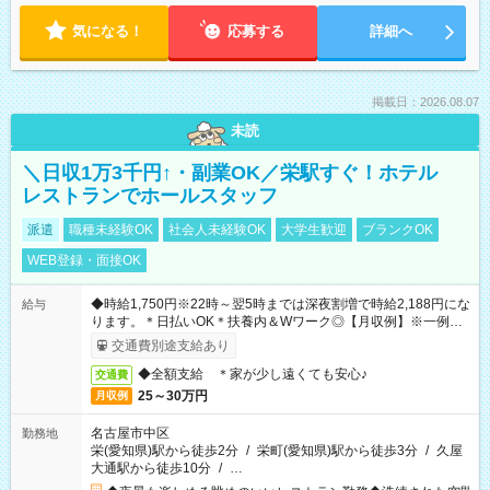
気になる！
応募する
詳細へ
掲載日：2026.08.07
未読
＼日収1万3千円↑・副業OK／栄駅すぐ！ホテル
レストランでホールスタッフ
派遣
職種未経験OK
社会人未経験OK
大学生歓迎
ブランクOK
WEB登録・面接OK
◆時給1,750円※22時～翌5時までは深夜割増で時給2,188円にな
給与
ります。＊日払いOK＊扶養内＆Wワーク◎【月収例】※一例で
す！ 約275,625円（時給1,750円×実働7.5h×21日）
交通費別途支給あり
◆全額支給 ＊家が少し遠くても安心♪
交通費
25～30万円
月収例
名古屋市中区
勤務地
栄(愛知県)駅から徒歩2分
/
栄町(愛知県)駅から徒歩3分
/
久屋
大通駅から徒歩10分
/
…