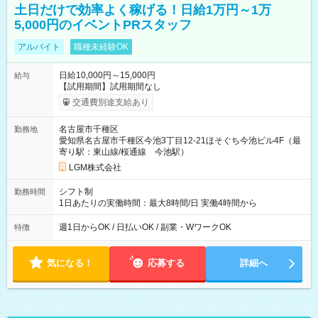
土日だけで効率よく稼げる！日給1万円～1万
5,000円のイベントPRスタッフ
アルバイト
職種未経験OK
日給10,000円～15,000円
給与
【試用期間】試用期間なし
交通費別途支給あり
名古屋市千種区
勤務地
愛知県名古屋市千種区今池3丁目12-21ほそぐち今池ビル4F（最
寄り駅：東山線/桜通線 今池駅）
LGM株式会社
シフト制
勤務時間
1日あたりの実働時間：最大8時間/日 実働4時間から
週1日からOK / 日払いOK / 副業・WワークOK
特徴
気になる！
応募する
詳細へ