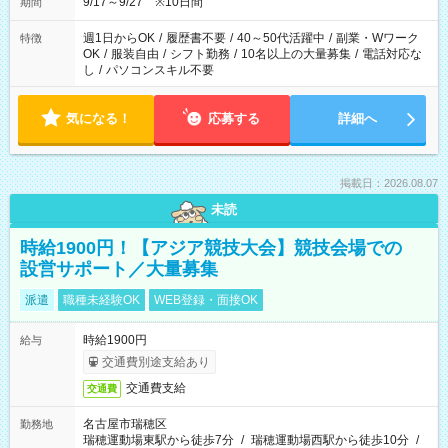
安全面に配慮しこまめな休憩があります。
9/17～9/27 ※10日間
期間
週1日からOK
/
履歴書不要
/
40～50代活躍中
/
副業・Wワーク
特徴
OK
/
服装自由
/
シフト勤務
/
10名以上の大量募集
/
電話対応な
し
/
パソコンスキル不要
気になる！
応募する
詳細へ
掲載日：2026.08.07
未読
時給1900円！【アジア競技大会】競技会場での
設営サポート／大量募集
派遣
職種未経験OK
WEB登録・面接OK
時給1900円
給与
交通費別途支給あり
交通費支給
交通費
名古屋市瑞穂区
勤務地
瑞穂運動場東駅から徒歩7分
/
瑞穂運動場西駅から徒歩10分
/