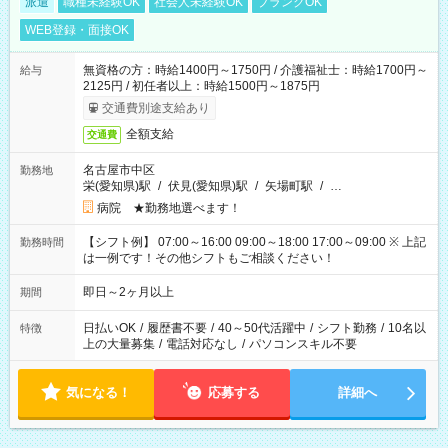
派遣
職種未経験OK
社会人未経験OK
ブランクOK
WEB登録・面接OK
無資格の方：時給1400円～1750円 / 介護福祉士：時給1700円～
給与
2125円 / 初任者以上：時給1500円～1875円
交通費別途支給あり
全額支給
交通費
名古屋市中区
勤務地
栄(愛知県)駅
/
伏見(愛知県)駅
/
矢場町駅
/
…
病院 ★勤務地選べます！
【シフト例】 07:00～16:00 09:00～18:00 17:00～09:00 ※ 上記
勤務時間
は一例です！その他シフトもご相談ください！
即日～2ヶ月以上
期間
日払いOK
/
履歴書不要
/
40～50代活躍中
/
シフト勤務
/
10名以
特徴
上の大量募集
/
電話対応なし
/
パソコンスキル不要
気になる！
応募する
詳細へ