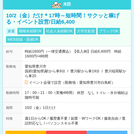
未読
10/2（金）だけ＊17時～短時間！サクッと稼げ
る・イベント設営/日給6,400
派遣
職種未経験OK
社会人未経験OK
大学生歓迎
ブランクOK
WEB登録・面接OK
時給1600円（一律交通費込）【収入例】日給6,400円 時給
給与
1600円×4時間
愛知県豊川市
勤務地
国府(愛知県)駅から車9分
/
豊川駅から車19分
/
豊川稲荷駅か
ら車20
イベント会場で設営（勤務地：愛知県豊川市白鳥町）
17：00～21：00（実働4時間） 休憩 なし トイレ・水分補給は
勤務時間
随時可能
10/2（金）1日だけ
期間
週1日からOK
/
履歴書不要
/
副業・WワークOK
/
服装自由
/
電
特徴
話対応なし
/
パソコンスキル不要