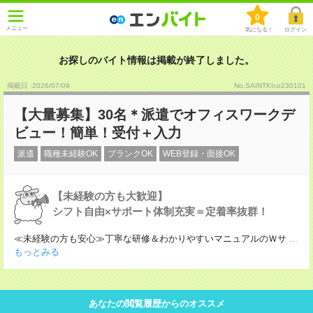
0
メニュー
気になる！
ログイン
お探しのバイト情報は掲載が終了しました。
掲載日 :2026
/
07
/
09
No.SAINTKIco230101
【大量募集】30名＊派遣でオフィスワークデ
ビュー！簡単！受付＋入力
派遣
職種未経験OK
ブランクOK
WEB登録・面接OK
【未経験の方も大歓迎】
シフト自由×サポート体制充実＝定着率抜群！
≪未経験の方も安心≫丁寧な研修＆わかりやすいマニュアルのＷサ
...
もっとみる
あなたの閲覧履歴からのオススメ