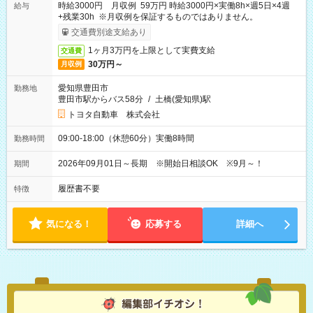
時給3000円 月収例 59万円 時給3000円×実働8h×週5日×4週
給与
+残業30h ※月収例を保証するものではありません。
交通費別途支給あり
1ヶ月3万円を上限として実費支給
交通費
30万円～
月収例
愛知県豊田市
勤務地
豊田市駅からバス58分
/
土橋(愛知県)駅
トヨタ自動車 株式会社
09:00-18:00（休憩60分）実働8時間
勤務時間
2026年09月01日～長期 ※開始日相談OK ※9月～！
期間
履歴書不要
特徴
気になる！
応募する
詳細へ