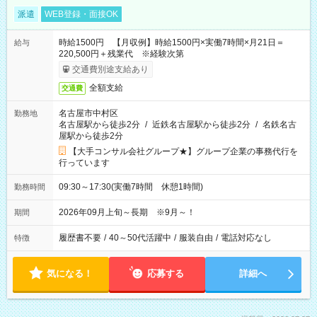
派遣
WEB登録・面接OK
時給1500円 【月収例】時給1500円×実働7時間×月21日＝
給与
220,500円＋残業代 ※経験次第
交通費別途支給あり
全額支給
交通費
名古屋市中村区
勤務地
名古屋駅から徒歩2分
/
近鉄名古屋駅から徒歩2分
/
名鉄名古
屋駅から徒歩2分
【大手コンサル会社グループ★】グループ企業の事務代行を
行っています
09:30～17:30(実働7時間 休憩1時間)
勤務時間
2026年09月上旬～長期 ※9月～！
期間
履歴書不要
/
40～50代活躍中
/
服装自由
/
電話対応なし
特徴
気になる！
応募する
詳細へ