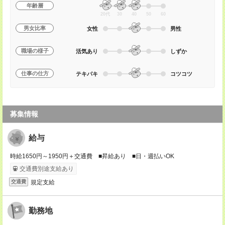
年齢層
20代
30
40
50
60
男女比率
女性
男性
職場の様子
活気あり
しずか
仕事の仕方
テキパキ
コツコツ
募集情報
給与
時給1650円～1950円＋交通費 ■昇給あり ■日・週払いOK
交通費別途支給あり
規定支給
交通費
勤務地