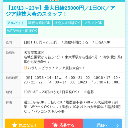
【10/13～23✨】最大日給25000円／1日OK／ア
ジア競技大会のスタッフ！
アルバイト
職種未経験OK
社会人未経験OK
ブランクOK
WEB登録・面接OK
日給1.1万円～2.5万円 ＊勤務時間による ＊日払いOK
給与
名古屋市北区
勤務地
名城公園駅から徒歩5分
/
東大手駅から徒歩5分
/
清水(愛知県)
駅から徒歩5分
/
…
パラリンピック＊アジア競技大会✨！
【朝】 10/13・14・15→「6：00～21：00」 10/16・17・19・
勤務時間
20・21・22→「4：30～17：00」 10/23→「5：30～16：00」
【夕方】 10/16・17・19～21→「17：00～26：00」
10/22→「17：00～24：30」 10/23→「16：00～23：00」 ＊
10月13日～23日のうち1日単発OK！ ※急募
期間
勤務時間に関して、面談時にしっかりお伝えします！ 朝だ
け、夕方だけ、などもOKです！
週1日からOK
/
日払いOK
/
履歴書不要
/
40～50代活躍中
/
副
特徴
業・WワークOK
/
シフト勤務
/
10名以上の大量募集
/
電話対応
なし
/
パソコンスキル不要
気になる！
応募する
詳細へ