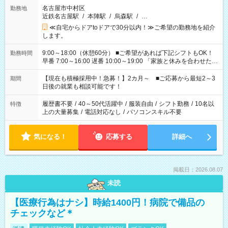
名古屋市中村区
勤務地
近鉄名古屋駅
/
本陣駅
/
烏森駅
/
…
≪自宅からドアtoドアで30分以内！≫ご希望の勤務地を紹介
します。
9:00～18:00（休憩60分） ■ご希望があれば下記シフトもOK！
勤務時間
早番 7:00～16:00 遅番 10:00～19:00 「家族と休みを合わせた
い」 「余裕を持って夕飯の準備がしたい」 「できれば残業はし
たくない」 など、ご希望を教えてくださいね。 ※Wワーク希望
【現在も積極採用中！急募！】2カ月～ ■ご応募から最短2～3
期間
の方へ 今ご覧のお仕事で希望する勤務時間と、もう1つのお仕事
日後の就業も相談可能です！
の勤務時間。 合計で週40時間を超える場合は応募できません。
履歴書不要
/
40～50代活躍中
/
服装自由
/
シフト勤務
/
10名以
特徴
上の大量募集
/
電話対応なし
/
パソコンスキル不要
気になる！
応募する
詳細へ
掲載日：2026.08.07
未読
【医療行為はナシ】時給1400円！病院で備品の
チェックなど＊