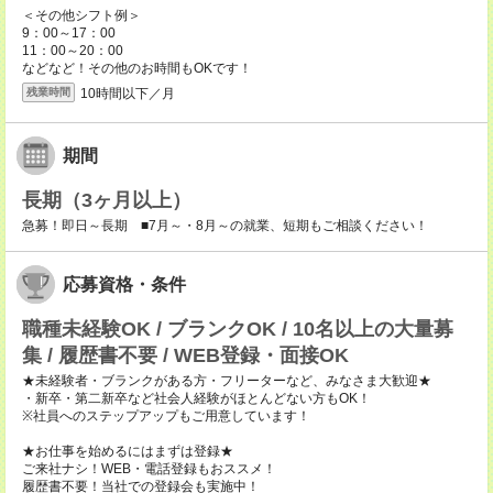
＜その他シフト例＞
9：00～17：00
11：00～20：00
などなど！その他のお時間もOKです！
10時間以下／月
残業時間
期間
長期（3ヶ月以上）
急募！即日～長期 ■7月～・8月～の就業、短期もご相談ください！
応募資格・条件
職種未経験OK / ブランクOK / 10名以上の大量募
集 / 履歴書不要 / WEB登録・面接OK
★未経験者・ブランクがある方・フリーターなど、みなさま大歓迎★
・新卒・第二新卒など社会人経験がほとんどない方もOK！
※社員へのステップアップもご用意しています！
★お仕事を始めるにはまずは登録★
ご来社ナシ！WEB・電話登録もおススメ！
履歴書不要！当社での登録会も実施中！