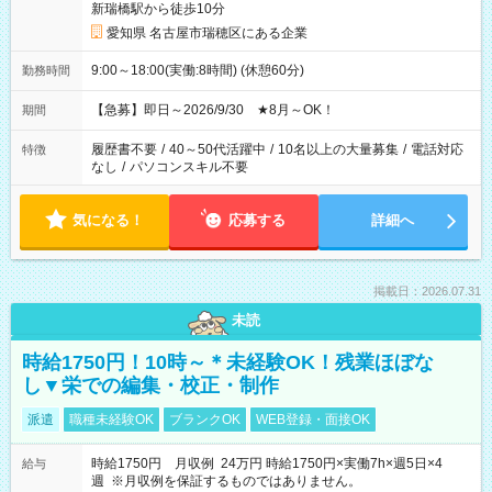
新瑞橋駅から徒歩10分
愛知県 名古屋市瑞穂区にある企業
9:00～18:00(実働:8時間) (休憩60分)
勤務時間
【急募】即日～2026/9/30 ★8月～OK！
期間
履歴書不要
/
40～50代活躍中
/
10名以上の大量募集
/
電話対応
特徴
なし
/
パソコンスキル不要
気になる！
応募する
詳細へ
掲載日：2026.07.31
未読
時給1750円！10時～＊未経験OK！残業ほぼな
し▼栄での編集・校正・制作
派遣
職種未経験OK
ブランクOK
WEB登録・面接OK
時給1750円 月収例 24万円 時給1750円×実働7h×週5日×4
給与
週 ※月収例を保証するものではありません。