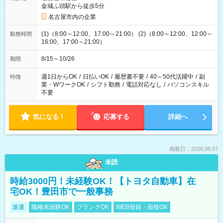
金城ふ頭駅から徒歩5分
名古屋市内の企業
(1)（8:00～12:00、17:00～21:00） (2)（8:00～12:00、12:00～
勤務時間
16:00、17:00～21:00）
8/15～10/26
期間
週1日からOK
/
日払いOK
/
履歴書不要
/
40～50代活躍中
/
副
特徴
業・WワークOK
/
シフト勤務
/
電話対応なし
/
パソコンスキル
不要
気になる！
応募する
詳細へ
掲載日：2026.08.07
未読
時給3000円！未経験OK！【トヨタ自動車】在
宅OK！豊田市で一般事務
派遣
職種未経験OK
ブランクOK
WEB登録・面接OK