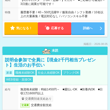
【8月中のスタートOK！急募！】2カ月～ ■ご応募から最短2～
期間
ね。 ※Wワーク希望の方へ 今ご覧のお仕事で希望する勤務時間
3日後に就業が可能です！
と、もう1つのお仕事の勤務時間。 合計で週40時間を超える場
合は応募できません。
履歴書不要
/
40～50代活躍中
/
服装自由
/
シフト勤務
/
10名以
特徴
上の大量募集
/
電話対応なし
/
パソコンスキル不要
気になる！
応募する
詳細へ
掲載日：2026.08.05
未読
説明会参加で全員に【現金2千円相当プレゼン
ト】生活のお手伝い
派遣
職種未経験OK
社会人未経験OK
ブランクOK
WEB登録・面接OK
無資格未経験：時給1450円～ ■週払いOK ■扶養内OK ■日
給与
収1万1600円以上
交通費別途支給あり
交通費全額支給
交通費