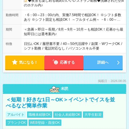
◆夜景も楽しめる眺めのいいレストラン勤務◆洗練された空間
のホテル内♪
・6：00～23：00の内、実働7.5時間で相談OK！ ※シフト多数
勤務時間
あり ※シフト固定も相談OK！ ～フルタイム例～ ・6：00～
14：30 ・7：00～15：30 ・13：30～22：00 ・14：30～23：
00 【休憩】 ・60分
＜急募＞即日～長期／8月～9月～10月～も相談OK！応募から最
期間
短即日には選考案内♪
日払いOK
/
履歴書不要
/
40～50代活躍中
/
副業・WワークOK
/
特徴
シフト勤務
/
電話対応なし
/
パソコンスキル不要
気になる！
応募する
詳細へ
掲載日：2026.08.05
未読
＜短期！好きな1日～OK＞イベントでイスを並
べるなど簡単作業
アルバイト
職種未経験OK
社会人未経験OK
大学生歓迎
ブランクOK
WEB登録・面接OK