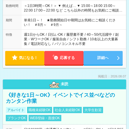
＜1日3時間～OK！＞ ▼ 例えば… ▼ 15:00～18:00 15:00～
勤務時間
22:00 17:00～22:00 など こちら以外の時間もお気軽にご相談く
ださい！
単発1日～！ ★勤務開始日や期間はお気軽にご相談くださ
期間
い！ ＃8月～ ＃9月～
週1日からOK
/
日払いOK
/
履歴書不要
/
40～50代活躍中
/
副
特徴
業・WワークOK
/
服装自由
/
シフト勤務
/
10名以上の大量募
集
/
電話対応なし
/
パソコンスキル不要
気になる！
応募する
詳細へ
掲載日：2026.08.07
未読
《好きな1日～OK》イベントでイス並べなどの
カンタン作業
アルバイト
職種未経験OK
社会人未経験OK
大学生歓迎
ブランクOK
WEB登録・面接OK