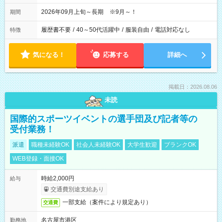
2026年09月上旬～長期 ※9月～！
期間
履歴書不要
/
40～50代活躍中
/
服装自由
/
電話対応なし
特徴
気になる！
応募する
詳細へ
掲載日：2026.08.06
未読
国際的スポーツイベントの選手団及び記者等の
受付業務！
派遣
職種未経験OK
社会人未経験OK
大学生歓迎
ブランクOK
WEB登録・面接OK
時給2,000円
給与
交通費別途支給あり
一部支給（案件により規定あり）
交通費
名古屋市港区
勤務地