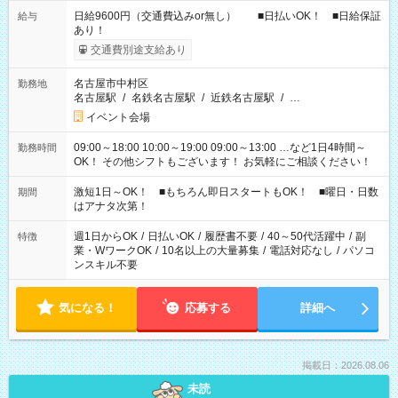
日給9600円（交通費込みor無し） ■日払いOK！ ■日給保証
給与
あり！
交通費別途支給あり
名古屋市中村区
勤務地
名古屋駅
/
名鉄名古屋駅
/
近鉄名古屋駅
/
…
イベント会場
09:00～18:00 10:00～19:00 09:00～13:00 …など1日4時間～
勤務時間
OK！ その他シフトもございます！ お気軽にご相談ください！
激短1日～OK！ ■もちろん即日スタートもOK！ ■曜日・日数
期間
はアナタ次第！
週1日からOK
/
日払いOK
/
履歴書不要
/
40～50代活躍中
/
副
特徴
業・WワークOK
/
10名以上の大量募集
/
電話対応なし
/
パソコ
ンスキル不要
気になる！
応募する
詳細へ
掲載日：2026.08.06
未読