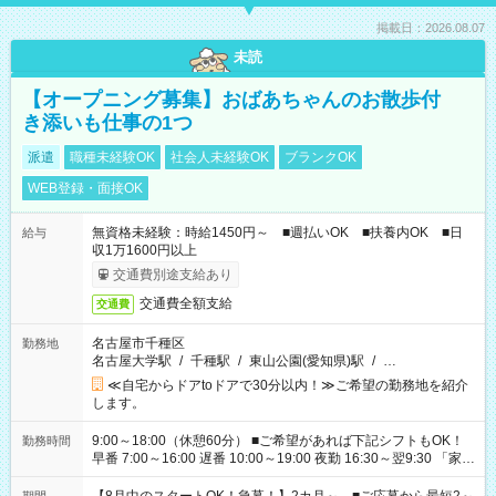
掲載日：2026.08.07
未読
【オープニング募集】おばあちゃんのお散歩付
き添いも仕事の1つ
派遣
職種未経験OK
社会人未経験OK
ブランクOK
WEB登録・面接OK
無資格未経験：時給1450円～ ■週払いOK ■扶養内OK ■日
給与
収1万1600円以上
交通費別途支給あり
交通費全額支給
交通費
名古屋市千種区
勤務地
名古屋大学駅
/
千種駅
/
東山公園(愛知県)駅
/
…
≪自宅からドアtoドアで30分以内！≫ご希望の勤務地を紹介
します。
9:00～18:00（休憩60分） ■ご希望があれば下記シフトもOK！
勤務時間
早番 7:00～16:00 遅番 10:00～19:00 夜勤 16:30～翌9:30 「家族
と休みを合わせたい」 「余裕を持って夕飯の準備がしたい」
「できれば残業はしたくない」 など、ご希望を教えてください