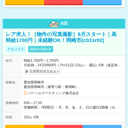
未読
レア求人！［物件の写真撮影］8月スタート｜高
時給1700円｜未経験OK！岡崎市(cb1sr02)
アルバイト
職種未経験OK
時給1,700円～1,700円
給与
月収例：24万9900円（7h×21日) 日払い、週払いOK（規定有
り） 【試用期間】試用期間なし
交通費別途支給あり
愛知県岡崎市
勤務地
愛知県岡崎市（最寄り駅：東岡崎）
パーソルマーケティング株式会社
930～17:30
勤務時間
実働時間：7時間/日 ・月、木、金、土、日の週5日勤務（火、水
は固定休です／夏季、年末年始等、長期休暇有り！） ・ワンシ
フト！ 残業ほぼナシ（0～5h/月）
日払いOK
特徴