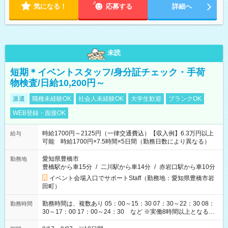
気になる！
応募する
詳細へ
未読
短期＊イベントスタッフ/身分証チェック・手荷
物検査/日給10,200円～
派遣
職種未経験OK
社会人未経験OK
大学生歓迎
ブランクOK
WEB登録・面接OK
時給1700円～2125円（一律交通費込）【収入例】6.3万円以上
給与
可能 時給1700円×7.5時間×5日間（勤務日数により異なる）
愛知県豊橋市
勤務地
豊橋駅から車15分
/
二川駅から車14分
/
赤岩口駅から車10分
イベント会場入口でサポートStaff（勤務地：愛知県豊橋市岩
田町）
勤務時間は、複数あり 05：00～15：30 07：30～22：30 08：
勤務時間
30～17：00 17：00～24：30 など ※実働8時間以上となる勤
務もあります。 【休憩】60分+他休憩あり 交替で取得します。