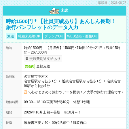
掲載日：2026.08.07
未読
時給1500円＊【社員実績あり】あんしん長期！
旅行パンフレットのデータ入力
派遣
職種未経験OK
ブランクOK
WEB登録・面接OK
時給1500円 【月収例】1500円×7時間40分×21日＋残業15時
給与
間＝267,000円
交通費別途支給あり
全額支給
交通費
名古屋市中村区
勤務地
名古屋駅から徒歩1分
/
近鉄名古屋駅から徒歩1分
/
名鉄名古
屋駅から徒歩1分
＼心がときめく旅行ツアーを提供！／大手の旅行代理店です♪
09:30～18:10(実働7時間40分 休憩1時間)
勤務時間
2026年10月上旬～長期 ※10月～！
期間
履歴書不要
/
40～50代活躍中
/
服装自由
特徴