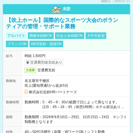
掲載日：2026.07.27
未読
【吹上ホール】国際的なスポーツ大会のボラン
ティアの管理・サポート業務
アルバイト
職種未経験OK
社会人未経験OK
大学生歓迎
ブランクOK
WEB登録・面接OK
時給 1,600円
給与
交通費別途支給あり
交通費支給
交通費
名古屋市千種区
勤務地
吹上(愛知県)駅から徒歩5分
株式会社近鉄HRパートナーズ
勤務時間：5：45～9：30の範囲で日によって異なります。
勤務時間
(1)5：45～18：45（休憩1時間）ホテル前泊あり！
(2)6：00～19：00（休憩1時間）ホテル前泊あり！
(3)6：45～19：45（休憩1時間） (4)7：
勤務期間：2026年9月16日～29日、10月15日～24日 ※シフト
期間
30～20：30（休憩1時間） (5)8：30～18：00（休憩
制勤務となります
1時間） (6)9：30～21：30（休憩1時間）
40～50代活躍中
/
副業・WワークOK
/
シフト勤務
特徴