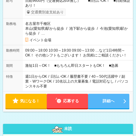
日給9600円（交通費込みor無し） ■日払いOK！ ■日給保証
給与
あり！
交通費別途支給あり
名古屋市千種区
勤務地
本山(愛知県)駅から徒歩
/
池下駅から徒歩
/
今池(愛知県)駅か
ら徒歩
/
…
イベント会場
09:00～18:00 10:00～19:00 09:00～13:00 …など1日4時間～
勤務時間
OK！ その他シフトもございます！ お気軽にご相談ください！
激短1日～OK！ ■もちろん即日スタートもOK！ ■急募
期間
週1日からOK
/
日払いOK
/
履歴書不要
/
40～50代活躍中
/
副
特徴
業・WワークOK
/
10名以上の大量募集
/
電話対応なし
/
パソコ
ンスキル不要
気になる！
応募する
詳細へ
未読