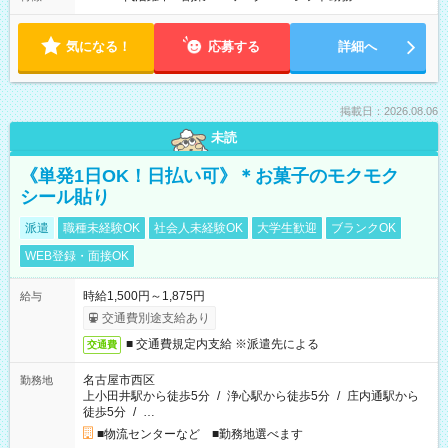
気になる！
応募する
詳細へ
掲載日：2026.08.06
未読
《単発1日OK！日払い可》＊お菓子のモクモク
シール貼り
派遣
職種未経験OK
社会人未経験OK
大学生歓迎
ブランクOK
WEB登録・面接OK
時給1,500円～1,875円
給与
交通費別途支給あり
■ 交通費規定内支給 ※派遣先による
交通費
名古屋市西区
勤務地
上小田井駅から徒歩5分
/
浄心駅から徒歩5分
/
庄内通駅から
徒歩5分
/
…
■物流センターなど ■勤務地選べます