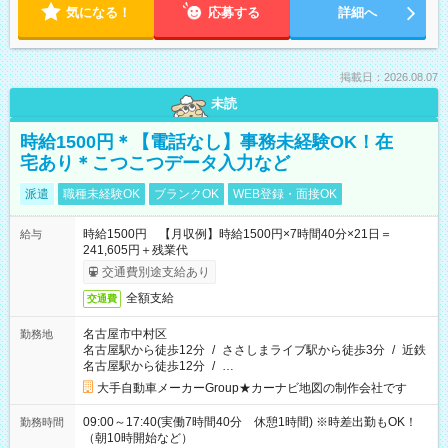
気になる！
応募する
詳細へ
掲載日：2026.08.07
未読
時給1500円＊【電話なし】事務未経験OK！在
宅あり＊こつこつデータ入力など
派遣
職種未経験OK
ブランクOK
WEB登録・面接OK
時給1500円 【月収例】時給1500円×7時間40分×21日＝
給与
241,605円＋残業代
交通費別途支給あり
全額支給
交通費
名古屋市中村区
勤務地
名古屋駅から徒歩12分
/
ささしまライブ駅から徒歩3分
/
近鉄
名古屋駅から徒歩12分
/
…
大手自動車メーカーGroup★カーナビ地図の制作会社です
09:00～17:40(実働7時間40分 休憩1時間) ※時差出勤もOK！
勤務時間
（朝10時開始など）