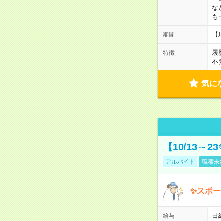
な
も
【
期間
履
特徴
不
気に
【10/13～
アルバイト
職種未
✨スポー
日
給与