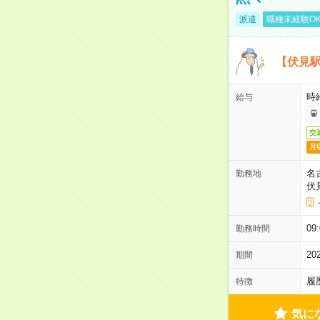
派遣
職種未経験O
【伏見駅
時給
給与
交
月
名
勤務地
伏
09
勤務時間
2
期間
履
特徴
気に