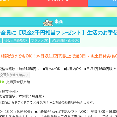
未読
全員に【現金2千円相当プレゼント】生活のお手
K
社会人未経験OK
ブランクOK
WEB登録・面接OK
相談だけでもOK！≫日収1.1万円以上で週3日～＆土日休みも
資格未経験：時給1450円～ ■週払いOK ■扶養内OK ■日収1万1600円以上
交通費別途支給あり
交通費全額支給
通費
古屋市中村区
鉄名古屋駅
/
本陣駅
/
烏森駅
/
…
≪自宅からドアtoドアで30分以内！≫ご希望の勤務地を紹介します。
00～18:00（休憩60分） ■ご希望があれば下記シフトもOK！ 早番 7:00～16:00 遅
家族と休みを合わせたい」 「余裕を持って夕飯の準備がしたい」 「できれば