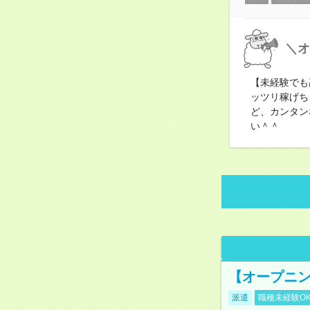
＼オ
【未経験でも
ッツリ稼げち
ど、カンタン
い＾＾
【オープニン
派遣
職種未経験O