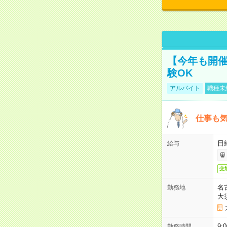
【今年も開催
験OK
アルバイト
職種未
仕事も気
日
給与
交
名
勤務地
大
9:
勤務時間