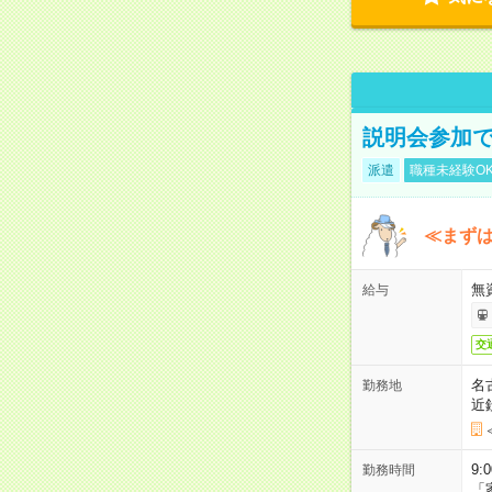
説明会参加で
派遣
職種未経験O
≪まずは
無
給与
交
名
勤務地
近
9:
勤務時間
「