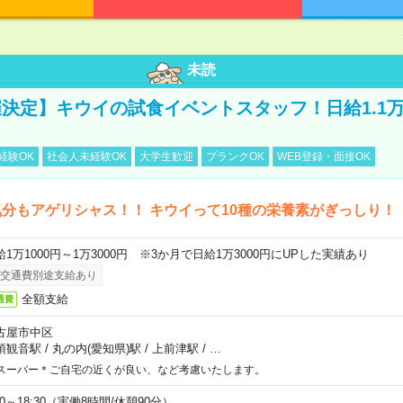
未読
決定】キウイの試食イベントスタッフ！日給1.1
経験OK
社会人未経験OK
大学生歓迎
ブランクOK
WEB登録・面接OK
分もアゲリシャス！！ キウイって10種の栄養素がぎっしり！
給1万1000円～1万3000円 ※3か月で日給1万3000円にUPした実績あり
交通費別途支給あり
全額支給
通費
古屋市中区
須観音駅
/
丸の内(愛知県)駅
/
上前津駅
/
…
スーパー＊ご自宅の近くが良い、など考慮いたします。
00～18:30（実働8時間/休憩90分）