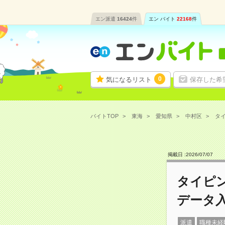
エン派遣
16424
件
エン バイト
22168
件
0
気になるリスト
保存した希
バイトTOP
東海
愛知県
中村区
タイ
掲載日 :
2026
/
07
/
07
タイピ
データ
派遣
職種未経