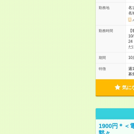
名
勤務地
名
【朝
勤務時間
10
2
だ
1
期間
週
特徴
募
気に
1900円＊
黙々