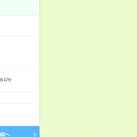
歩12分
細へ