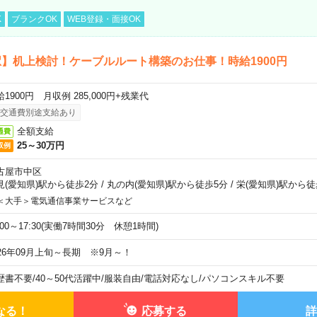
K
ブランクOK
WEB登録・面接OK
】机上検討！ケーブルルート構築のお仕事！時給1900円
1900円 月収例 285,000円+残業代
交通費別途支給あり
全額支給
通費
25～30万円
収例
古屋市中区
見(愛知県)駅から徒歩2分
/
丸の内(愛知県)駅から徒歩5分
/
栄(愛知県)駅から徒
＜大手＞電気通信事業サービスなど
:00～17:30(実働7時間30分 休憩1時間)
026年09月上旬～長期 ※9月～！
歴書不要
/
40～50代活躍中
/
服装自由
/
電話対応なし
/
パソコンスキル不要
なる！
応募する
詳