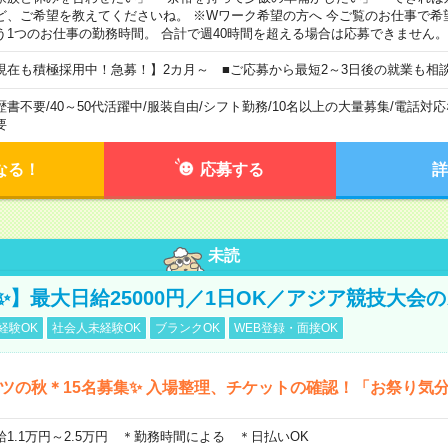
ど、ご希望を教えてくださいね。 ※Wワーク希望の方へ 今ご覧のお仕事で希
う1つのお仕事の勤務時間。 合計で週40時間を超える場合は応募できません。
現在も積極採用中！急募！】2カ月～ ■ご応募から最短2～3日後の就業も相
歴書不要
/
40～50代活躍中
/
服装自由
/
シフト勤務
/
10名以上の大量募集
/
電話対応
要
なる！
応募する
詳
未読
23✨】最大日給25000円／1日OK／アジア競技大会
経験OK
社会人未経験OK
ブランクOK
WEB登録・面接OK
ツの秋＊15名募集✨ 入場整理、チケットの確認！「お祭り気
給1.1万円～2.5万円 ＊勤務時間による ＊日払いOK