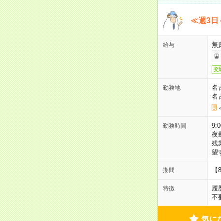
≪週3日
無
給与
交
名
勤務地
名
9:
勤務時間
夜
残
望
【
期間
履
特徴
不
気に