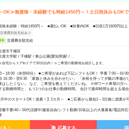
～OK≫無資格・未経験でも時給1450円～！土日祝休みもOK
資格未経験：時給1450円～ ■週払いOK ■扶養内OK ■日収1万1600円以上
交通費別途支給あり
交通費全額支給
通費
古屋市千種区
古屋大学駅
/
千種駅
/
東山公園(愛知県)駅
/
…
≪自宅からドアtoドアで30分以内！≫ご希望の勤務地を紹介します。
00～18:00（休憩60分） ■ご希望があれば下記シフトもOK！ 早番 7:00～16:00 遅
勤 16:30～翌9:30 「家族と休みを合わせたい」 「余裕を持って夕飯の準備
業はしたくない」 など、ご希望を教えてくださいね。 ※Wワーク希望の方へ
する勤務時間と、もう1つのお仕事の勤務時間。 合計で週40時間を超える場
8月中のスタートOK！急募！】2カ月～ ■ご応募から最短2～3日後に就業が
歴書不要
/
40～50代活躍中
/
服装自由
/
シフト勤務
/
10名以上の大量募集
/
電話対応
要
なる！
応募する
詳