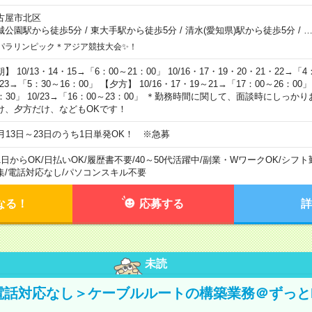
古屋市北区
城公園駅から徒歩5分
/
東大手駅から徒歩5分
/
清水(愛知県)駅から徒歩5分
/
パラリンピック＊アジア競技大会✨！
】 10/13・14・15→「6：00～21：00」 10/16・17・19・20・21・22→「4
/23→「5：30～16：00」 【夕方】 10/16・17・19～21→「17：00～26：00」 
4：30」 10/23→「16：00～23：00」 ＊勤務時間に関して、面談時にしっ
け、夕方だけ、などもOKです！
0月13日～23日のうち1日単発OK！ ※急募
1日からOK
/
日払いOK
/
履歴書不要
/
40～50代活躍中
/
副業・WワークOK
/
シフト
集
/
電話対応なし
/
パソコンスキル不要
なる！
応募する
詳
未読
＜電話対応なし＞ケーブルルートの構築業務＠ずっと