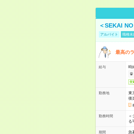
＜SEKAI 
アルバイト
職種未
最高のラ
時
給与
交
東
勤務地
後
＜
勤務時間
る
急
期間