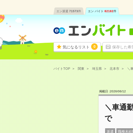
エン派遣
71573
件
エン バイト
82182
件
0
気になるリスト
保存した希
バイトTOP
関東
埼玉県
北本市
＼車
掲載日 :
2026
/
06
/
12
＼車通勤
で
派遣
職種未経