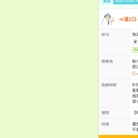
派遣
職種未経験O
≪週2日
無
給与
交
栃
勤務地
那
9:
勤務時間
夜
残
望
【
期間
履
特徴
不