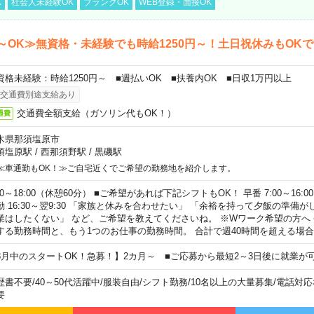
K
社会人未経験OK
ブランクOK
WEB登録・面接OK
～OK≫無資格・未経験でも時給1250円～！土日祝休みもOK
資格未経験：時給1250円～ ■週払いOK ■扶養内OK ■日収1万円以上
交通費別途支給あり
交通費全額支給（ガソリン代もOK！）
通費
木県那須塩原市
須塩原駅
/
西那須野駅
/
黒磯駅
≪車通勤もOK！≫ご自宅近くでご希望の勤務地を紹介します。
00～18:00（休憩60分） ■ご希望があれば下記シフトもOK！ 早番 7:00～16:00 遅
勤 16:30～翌9:30 「家族と休みを合わせたい」 「余裕を持って夕飯の準備
業はしたくない」 など、ご希望を教えてくださいね。 ※Wワーク希望の方へ
する勤務時間と、もう1つのお仕事の勤務時間。 合計で週40時間を超える場
8月中のスタートOK！急募！】2カ月～ ■ご応募から最短2～3日後に就業が
歴書不要
/
40～50代活躍中
/
服装自由
/
シフト勤務
/
10名以上の大量募集
/
電話対応
要