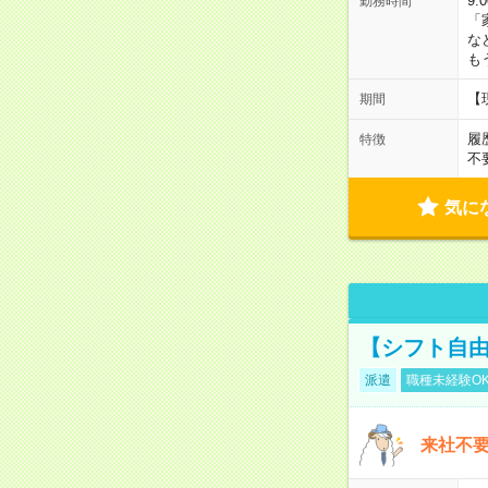
9:
勤務時間
「
な
も
【
期間
履
特徴
不
気に
【シフト自由
派遣
職種未経験O
来社不要