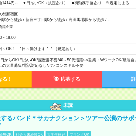
給1414円～ ▼日払いOK（規定あり） ■初勤務手当あり ※規定による
京都新宿区
宿駅から徒歩
/
新宿三丁目駅から徒歩
/
高田馬場駅から徒歩
/
…
物流企業
00～18:00
日～OK！ 1日～働けます＾＾（規定あり）
1日からOK
/
日払いOK
/
履歴書不要
/
40～50代活躍中
/
副業・WワークOK
/
服装自
上の大量募集
/
電話対応なし
/
パソコンスキル不要
なる！
応募する
詳
未読
表するバンド＊サカナクション＞ツアー公演のサポ
館
経験OK
社会人未経験OK
大学生歓迎
ブランクOK