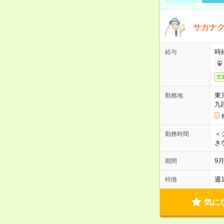
サカナク
時
給与
交
東
勤務地
九
＜シ
勤務時間
き
9
期間
週
特徴
気に