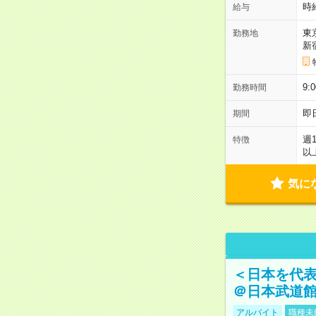
時
給与
東
勤務地
新
9:
勤務時間
即
期間
週
特徴
以
気に
＜日本を代
＠日本武道
アルバイト
職種未