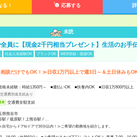
なる！
応募する
詳
未読
全員に【現金2千円相当プレゼント】生活のお手
K
社会人未経験OK
ブランクOK
WEB登録・面接OK
相談だけでもOK！≫日収1万円以上で週3日～＆土日休みもO
資格未経験：時給1350円～ ■週払いOK ■扶養内OK ■日収1万800円以上
交通費別途支給あり
交通費全額支給
通費
玉県熊谷市
谷駅
/
籠原駅
/
上熊谷駅
/
…
≪自宅からドアtoドアで30分以内！≫ご希望の勤務地を紹介します。