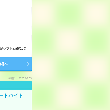
由
/
シフト勤務
/
10名
細へ
掲載日：2026.08.03
ートバイト