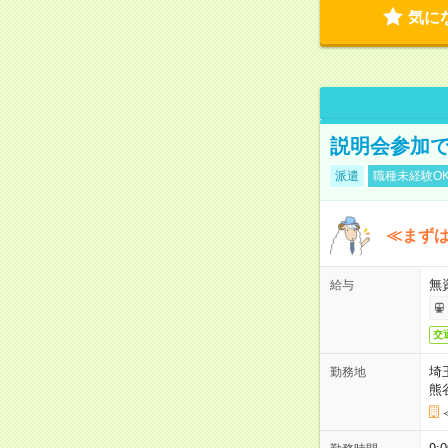
気に
説明会参加で
派遣
職種未経験O
≪まずは
無
給与
交
埼
勤務地
熊