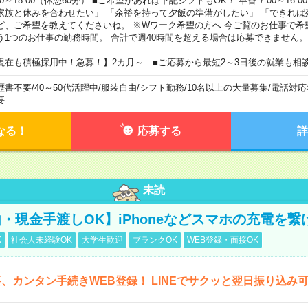
00～18:00（休憩60分） ■ご希望があれば下記シフトもOK！ 早番 7:00～16:00 遅
家族と休みを合わせたい」 「余裕を持って夕飯の準備がしたい」 「できれば
ど、ご希望を教えてくださいね。 ※Wワーク希望の方へ 今ご覧のお仕事で希
う1つのお仕事の勤務時間。 合計で週40時間を超える場合は応募できません。
現在も積極採用中！急募！】2カ月～ ■ご応募から最短2～3日後の就業も相
歴書不要
/
40～50代活躍中
/
服装自由
/
シフト勤務
/
10名以上の大量募集
/
電話対応
要
なる！
応募する
詳
未読
・現金手渡しOK】iPhoneなどスマホの充電を繋
K
社会人未経験OK
大学生歓迎
ブランクOK
WEB登録・面接OK
、カンタン手続きWEB登録！ LINEでサクッと翌日振り込み