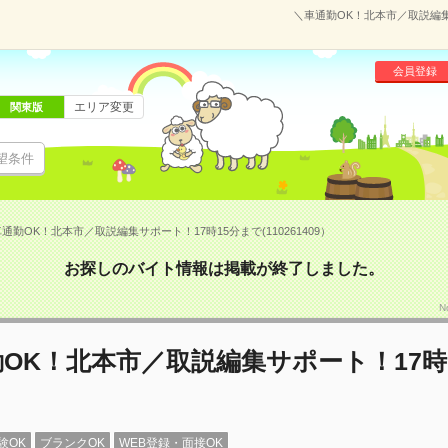
＼車通勤OK！北本市／取説編集サ
会員登録
エリア変更
関東版
望条件
通勤OK！北本市／取説編集サポート！17時15分まで(110261409）
お探しのバイト情報は掲載が終了しました。
N
OK！北本市／取説編集サポート！17時
験OK
ブランクOK
WEB登録・面接OK