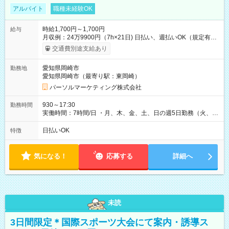
アルバイト
職種未経験OK
時給1,700円～1,700円
給与
月収例：24万9900円（7h×21日) 日払い、週払いOK（規定有
り） 【試用期間】試用期間なし
交通費別途支給あり
愛知県岡崎市
勤務地
愛知県岡崎市（最寄り駅：東岡崎）
パーソルマーケティング株式会社
930～17:30
勤務時間
実働時間：7時間/日 ・月、木、金、土、日の週5日勤務（火、水
は固定休です／夏季、年末年始等、長期休暇有り！） ・ワンシ
フト！ 残業ほぼナシ（0～5h/月）
日払いOK
特徴
気になる！
応募する
詳細へ
未読
3日間限定＊国際スポーツ大会にて案内・誘導ス