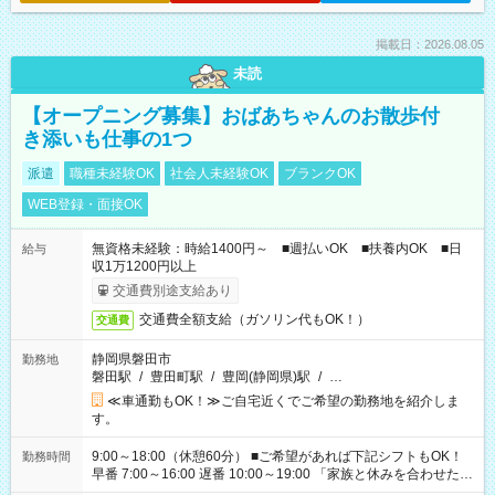
掲載日：2026.08.05
未読
【オープニング募集】おばあちゃんのお散歩付
き添いも仕事の1つ
派遣
職種未経験OK
社会人未経験OK
ブランクOK
WEB登録・面接OK
無資格未経験：時給1400円～ ■週払いOK ■扶養内OK ■日
給与
収1万1200円以上
交通費別途支給あり
交通費全額支給（ガソリン代もOK！）
交通費
静岡県磐田市
勤務地
磐田駅
/
豊田町駅
/
豊岡(静岡県)駅
/
…
≪車通勤もOK！≫ご自宅近くでご希望の勤務地を紹介しま
す。
9:00～18:00（休憩60分） ■ご希望があれば下記シフトもOK！
勤務時間
早番 7:00～16:00 遅番 10:00～19:00 「家族と休みを合わせた
い」 「余裕を持って夕飯の準備がしたい」 「できれば残業はし