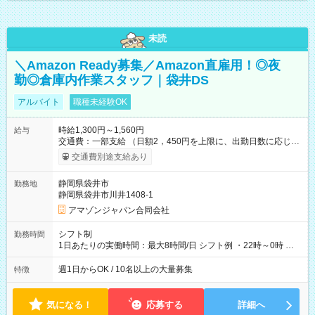
未読
＼Amazon Ready募集／Amazon直雇用！◎夜
勤◎倉庫内作業スタッフ｜袋井DS
アルバイト
職種未経験OK
時給1,300円～1,560円
給与
交通費：一部支給 （日額2，450円を上限に、出勤日数に応じて
実費支給） ※22:00～翌5:00までは時給25%UP！ ■給与前払い
交通費別途支給あり
制度あり ※前払い額の上限あり、手数料無料（Amazon負担）
そのほか所定の条件が適用されます 【試用期間】試用期間なし
静岡県袋井市
勤務地
静岡県袋井市川井1408-1
アマゾンジャパン合同会社
シフト制
勤務時間
1日あたりの実働時間：最大8時間/日 シフト例 ・22時～0時 入
社後、就業可能シフトをご確認の上、申請してください。
週1日からOK / 10名以上の大量募集
特徴
気になる！
応募する
詳細へ