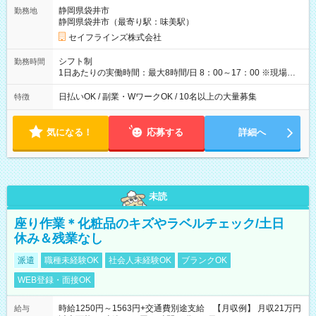
のぺースで勤務可能 週2～OK！あなたの働き方と相談します♪
静岡県袋井市
勤務地
ダブルワークも可能です☺ ◎髪色、ピアス、タトゥーOK おしゃ
静岡県袋井市（最寄り駅：味美駅）
れも自由に楽しめます！ 【試用期間】試用期間あり 試用期間の
長さ：3ヶ月 雇用形態、給与は本採用時と同じです。
セイフラインズ株式会社
シフト制
勤務時間
1日あたりの実働時間：最大8時間/日 8：00～17：00 ※現場によ
っては多少時間は前後します ▶残業ほとんどなし！ ▶時間より
早く終わることの方が多いと思います。現場によっては午前中
日払いOK / 副業・WワークOK / 10名以上の大量募集
特徴
で終わってしまう場合も。その場合も日給は同額支給！ ▶ご希
望の方は夜勤（21:00～6:00）のお仕事も可能。
気になる！
応募する
詳細へ
未読
座り作業＊化粧品のキズやラベルチェック/土日
休み＆残業なし
派遣
職種未経験OK
社会人未経験OK
ブランクOK
WEB登録・面接OK
時給1250円～1563円+交通費別途支給 【月収例】 月収21万円
給与