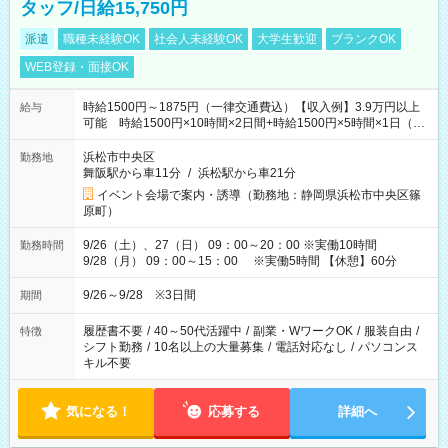
タッフ/日給15,750円
派遣
職種未経験OK
社会人未経験OK
大学生歓迎
ブランクOK
WEB登録・面接OK
時給1500円～1875円（一律交通費込）【収入例】3.9万円以上
給与
可能 時給1500円×10時間×2日間+時給1500円×5時間×1日（実
働8時間を越えた時給：1875円）
浜松市中央区
勤務地
舞阪駅から車11分
/
浜松駅から車21分
イベント会場で案内・誘導（勤務地：静岡県浜松市中央区篠
原町）
9/26（土）、27（日） 09：00～20：00 ※実働10時間
勤務時間
9/28（月） 09：00～15：00 ※実働5時間 【休憩】60分
9/26～9/28 ※3日間
期間
履歴書不要
/
40～50代活躍中
/
副業・WワークOK
/
服装自由
/
特徴
シフト勤務
/
10名以上の大量募集
/
電話対応なし
/
パソコンス
キル不要
気になる！
応募する
詳細へ