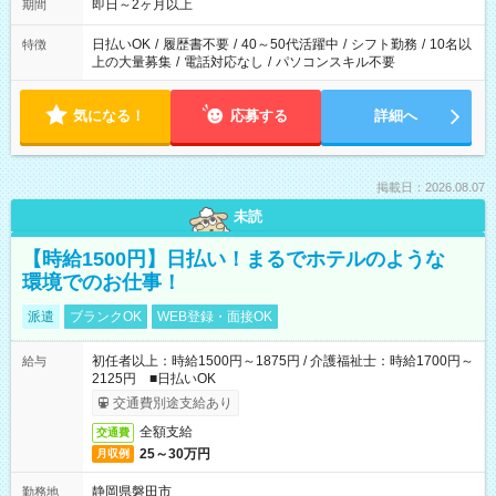
即日～2ヶ月以上
期間
日払いOK
/
履歴書不要
/
40～50代活躍中
/
シフト勤務
/
10名以
特徴
上の大量募集
/
電話対応なし
/
パソコンスキル不要
気になる！
応募する
詳細へ
掲載日：2026.08.07
未読
【時給1500円】日払い！まるでホテルのような
環境でのお仕事！
派遣
ブランクOK
WEB登録・面接OK
初任者以上：時給1500円～1875円 / 介護福祉士：時給1700円～
給与
2125円 ■日払いOK
交通費別途支給あり
全額支給
交通費
25～30万円
月収例
静岡県磐田市
勤務地