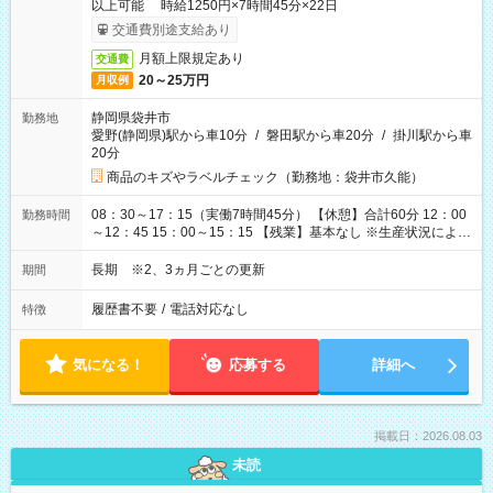
以上可能 時給1250円×7時間45分×22日
交通費別途支給あり
月額上限規定あり
交通費
20～25万円
月収例
静岡県袋井市
勤務地
愛野(静岡県)駅から車10分
/
磐田駅から車20分
/
掛川駅から車
20分
商品のキズやラベルチェック（勤務地：袋井市久能）
08：30～17：15（実働7時間45分） 【休憩】合計60分 12：00
勤務時間
～12：45 15：00～15：15 【残業】基本なし ※生産状況によ
り、1日1時間程度発生する可能性あり
長期 ※2、3ヵ月ごとの更新
期間
履歴書不要
/
電話対応なし
特徴
気になる！
応募する
詳細へ
掲載日：2026.08.03
未読