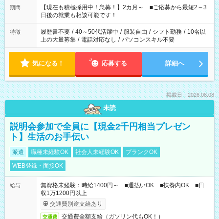
たくない」 など、ご希望を教えてくださいね。 ※Wワーク希望
【現在も積極採用中！急募！】2カ月～ ■ご応募から最短2～3
期間
の方へ 今ご覧のお仕事で希望する勤務時間と、もう1つのお仕事
日後の就業も相談可能です！
の勤務時間。 合計で週40時間を超える場合は応募できません。
履歴書不要
/
40～50代活躍中
/
服装自由
/
シフト勤務
/
10名以
特徴
上の大量募集
/
電話対応なし
/
パソコンスキル不要
気になる！
応募する
詳細へ
掲載日：2026.08.08
未読
説明会参加で全員に【現金2千円相当プレゼン
ト】生活のお手伝い
派遣
職種未経験OK
社会人未経験OK
ブランクOK
WEB登録・面接OK
無資格未経験：時給1400円～ ■週払いOK ■扶養内OK ■日
給与
収1万1200円以上
交通費別途支給あり
交通費全額支給（ガソリン代もOK！）
交通費