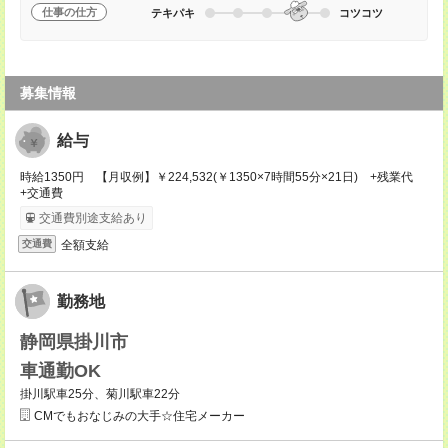
仕事の仕方
テキパキ
コツコツ
募集情報
給与
時給1350円 【月収例】￥224,532(￥1350×7時間55分×21日) +残業代
+交通費
交通費別途支給あり
全額支給
交通費
勤務地
静岡県掛川市
車通勤OK
掛川駅車25分、菊川駅車22分
CMでもおなじみの大手☆住宅メーカー