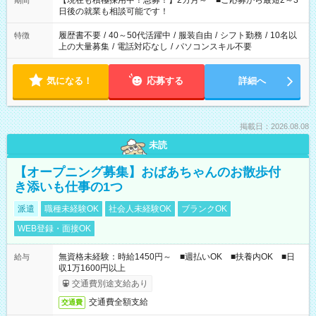
【現在も積極採用中！急募！】2カ月～ ■ご応募から最短2～3
期間
の方へ 今ご覧のお仕事で希望する勤務時間と、もう1つのお仕事
日後の就業も相談可能です！
の勤務時間。 合計で週40時間を超える場合は応募できません。
履歴書不要
/
40～50代活躍中
/
服装自由
/
シフト勤務
/
10名以
特徴
上の大量募集
/
電話対応なし
/
パソコンスキル不要
気になる！
応募する
詳細へ
掲載日：2026.08.08
未読
【オープニング募集】おばあちゃんのお散歩付
き添いも仕事の1つ
派遣
職種未経験OK
社会人未経験OK
ブランクOK
WEB登録・面接OK
無資格未経験：時給1450円～ ■週払いOK ■扶養内OK ■日
給与
収1万1600円以上
交通費別途支給あり
交通費全額支給
交通費