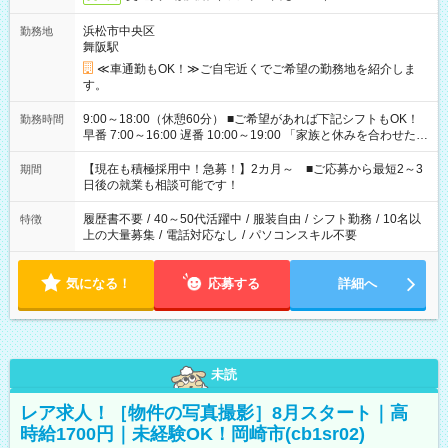
浜松市中央区
勤務地
舞阪駅
≪車通勤もOK！≫ご自宅近くでご希望の勤務地を紹介しま
す。
9:00～18:00（休憩60分） ■ご希望があれば下記シフトもOK！
勤務時間
早番 7:00～16:00 遅番 10:00～19:00 「家族と休みを合わせた
い」 「余裕を持って夕飯の準備がしたい」 「できれば残業はし
たくない」 など、ご希望を教えてくださいね。 ※Wワーク希望
【現在も積極採用中！急募！】2カ月～ ■ご応募から最短2～3
期間
の方へ 今ご覧のお仕事で希望する勤務時間と、もう1つのお仕事
日後の就業も相談可能です！
の勤務時間。 合計で週40時間を超える場合は応募できません。
履歴書不要
/
40～50代活躍中
/
服装自由
/
シフト勤務
/
10名以
特徴
上の大量募集
/
電話対応なし
/
パソコンスキル不要
気になる！
応募する
詳細へ
未読
レア求人！［物件の写真撮影］8月スタート｜高
時給1700円｜未経験OK！岡崎市(cb1sr02)