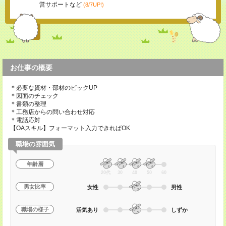
営サポートなど
(8/7UP!)
お仕事の概要
＊必要な資材・部材のピックUP
＊図面のチェック
＊書類の整理
＊工務店からの問い合わせ対応
＊電話応対
【OAスキル】フォーマット入力できればOK
職場の雰囲気
年齢層
20代
30
40
50
60
男女比率
女性
男性
職場の様子
活気あり
しずか