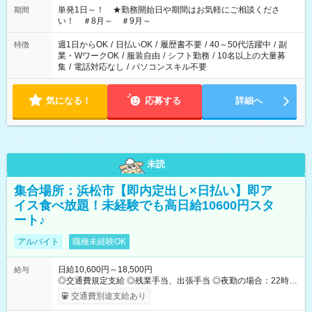
単発1日～！ ★勤務開始日や期間はお気軽にご相談くださ
期間
い！ ＃8月～ ＃9月～
週1日からOK
/
日払いOK
/
履歴書不要
/
40～50代活躍中
/
副
特徴
業・WワークOK
/
服装自由
/
シフト勤務
/
10名以上の大量募
集
/
電話対応なし
/
パソコンスキル不要
気になる！
応募する
詳細へ
未読
集合場所：浜松市【即内定出し×日払い】即ア
イス食べ放題！未経験でも高日給10600円スタ
ート♪
アルバイト
職種未経験OK
日給10,600円～18,500円
給与
◎交通費規定支給 ◎残業手当、出張手当 ◎夜勤の場合：22時～
翌5時は割増給与 ◎日払い・週払い可(希望者／条件有) ◎社食あ
交通費別途支給あり
り ＜月収例＞ 入社3か月：月収28万 入社1年：月収39万 ◎自分