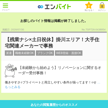
0
メニュー
気になる！
ログイン
お探しのバイト情報は掲載が終了しました。
掲載日 :2026
/
07
/
30
No.TSPT26-0438954
【残業ナシ×土日祝休】掛川エリア！大手住
宅関連メーカーで事務
派遣
職種未経験OK
ブランクOK
WEB登録・面接OK
【未経験から始めよう】リノベーションに関するオ
ーダー受付事務！
働きやすさ○プライベートと両立しやすい条件が揃ってます！○せ
...
もっとみる
あなたの閲覧履歴からのオススメ