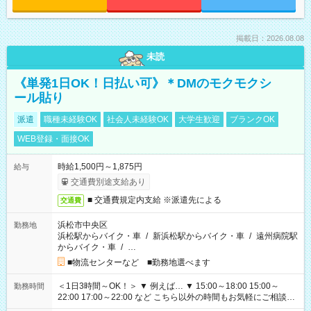
掲載日：2026.08.08
未読
《単発1日OK！日払い可》＊DMのモクモクシ
ール貼り
派遣
職種未経験OK
社会人未経験OK
大学生歓迎
ブランクOK
WEB登録・面接OK
時給1,500円～1,875円
給与
交通費別途支給あり
■ 交通費規定内支給 ※派遣先による
交通費
浜松市中央区
勤務地
浜松駅からバイク・車
/
新浜松駅からバイク・車
/
遠州病院駅
からバイク・車
/
…
■物流センターなど ■勤務地選べます
＜1日3時間～OK！＞ ▼ 例えば… ▼ 15:00～18:00 15:00～
勤務時間
22:00 17:00～22:00 など こちら以外の時間もお気軽にご相談く
ださい！