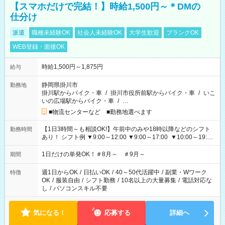
【スマホだけで完結！】時給1,500円～＊DMの
仕分け
派遣
職種未経験OK
社会人未経験OK
大学生歓迎
ブランクOK
WEB登録・面接OK
時給1,500円～1,875円
給与
静岡県掛川市
勤務地
掛川駅からバイク・車
/
掛川市役所前駅からバイク・車
/
いこ
いの広場駅からバイク・車
/
…
■物流センターなど ■勤務地選べます
【1日3時間～も相談OK!】午前中のみや18時以降などのシフト
勤務時間
あり！ シフト例 ▼9:00～12:00 ▼9:00～17:00 ▼10:00～19:00
▼18:00～21:00
1日だけの単発OK！＃8月～ ＃9月～
期間
週1日からOK
/
日払いOK
/
40～50代活躍中
/
副業・Wワーク
特徴
OK
/
服装自由
/
シフト勤務
/
10名以上の大量募集
/
電話対応な
し
/
パソコンスキル不要
気になる！
応募する
詳細へ