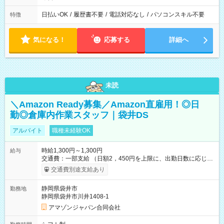
日払いOK
/
履歴書不要
/
電話対応なし
/
パソコンスキル不要
特徴
気になる！
応募する
詳細へ
未読
＼Amazon Ready募集／Amazon直雇用！◎日
勤◎倉庫内作業スタッフ｜袋井DS
アルバイト
職種未経験OK
時給1,300円～1,300円
給与
交通費：一部支給 （日額2，450円を上限に、出勤日数に応じて
実費支給） ※22:00～翌5:00までは時給25%UP！ ■給与前払い
交通費別途支給あり
制度あり ※前払い額の上限あり、手数料無料（Amazon負担）
そのほか所定の条件が適用されます 【試用期間】試用期間なし
静岡県袋井市
勤務地
静岡県袋井市川井1408-1
アマゾンジャパン合同会社