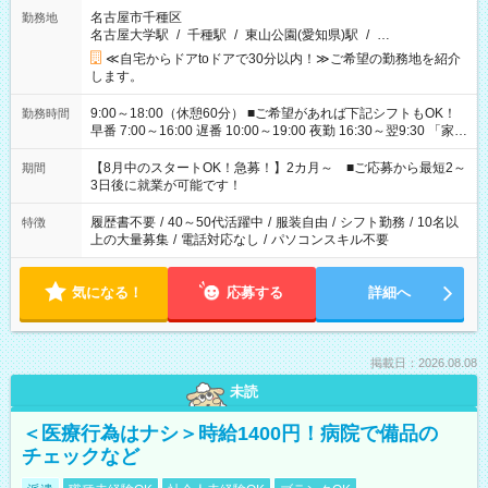
名古屋市千種区
勤務地
名古屋大学駅
/
千種駅
/
東山公園(愛知県)駅
/
…
≪自宅からドアtoドアで30分以内！≫ご希望の勤務地を紹介
します。
9:00～18:00（休憩60分） ■ご希望があれば下記シフトもOK！
勤務時間
早番 7:00～16:00 遅番 10:00～19:00 夜勤 16:30～翌9:30 「家族
と休みを合わせたい」 「余裕を持って夕飯の準備がしたい」
「できれば残業はしたくない」 など、ご希望を教えてください
【8月中のスタートOK！急募！】2カ月～ ■ご応募から最短2～
期間
ね。 ※Wワーク希望の方へ 今ご覧のお仕事で希望する勤務時間
3日後に就業が可能です！
と、もう1つのお仕事の勤務時間。 合計で週40時間を超える場
合は応募できません。
履歴書不要
/
40～50代活躍中
/
服装自由
/
シフト勤務
/
10名以
特徴
上の大量募集
/
電話対応なし
/
パソコンスキル不要
気になる！
応募する
詳細へ
掲載日：2026.08.08
未読
＜医療行為はナシ＞時給1400円！病院で備品の
チェックなど