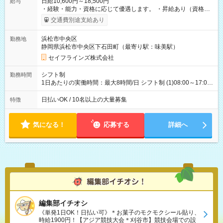
日給10,600円～18,500円
給与
・経験・能力・資格に応じて優遇します。 ・昇給あり（資格取
得・勤務成績により随時） ・交通費全額支給（規定あり） ・日
交通費別途支給あり
払い・週払い制度あり（規定あり） ・早く勤務が終わっても日
給全額保証 ・各種手当あり（深夜手当、資格手当） ・資格取得
浜松市中央区
勤務地
支援あり（費用会社全額負担） ・紹介手当制度あり（最大
静岡県浜松市中央区下石田町（最寄り駅：味美駅）
130,000円） 【試用期間】試用期間あり 試用期間の長さ：3ヶ月
雇用形態、給与は本採用時と同じです。
セイフラインズ株式会社
シフト制
勤務時間
1日あたりの実働時間：最大8時間/日 シフト制 (1)08:00～17:00
(2)21:00～06:00
日払いOK / 10名以上の大量募集
特徴
気になる！
応募する
詳細へ
編集部イチオシ
《単発1日OK！日払い可》＊お菓子のモクモクシール貼り、
時給1900円！【アジア競技大会＊刈谷市】競技会場での設