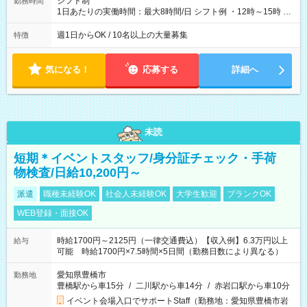
シフト制
勤務時間
1日あたりの実働時間：最大8時間/日 シフト例 ・12時～15時 入
社後、就業可能シフトをご確認の上、申請してください。
週1日からOK / 10名以上の大量募集
特徴
気になる！
応募する
詳細へ
未読
短期＊イベントスタッフ/身分証チェック・手荷
物検査/日給10,200円～
派遣
職種未経験OK
社会人未経験OK
大学生歓迎
ブランクOK
WEB登録・面接OK
時給1700円～2125円（一律交通費込）【収入例】6.3万円以上
給与
可能 時給1700円×7.5時間×5日間（勤務日数により異なる）
愛知県豊橋市
勤務地
豊橋駅から車15分
/
二川駅から車14分
/
赤岩口駅から車10分
イベント会場入口でサポートStaff（勤務地：愛知県豊橋市岩