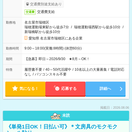
交通費別途支給あり
交通費支給
交通費
名古屋市瑞穂区
勤務地
瑞穂運動場東駅から徒歩7分
/
瑞穂運動場西駅から徒歩10分
/
新瑞橋駅から徒歩10分
愛知県 名古屋市瑞穂区にある企業
9:00～18:00(実働:8時間) (休憩60分)
勤務時間
【急募】即日～2026/9/30 ★8月～OK！
期間
履歴書不要
/
40～50代活躍中
/
10名以上の大量募集
/
電話対応
特徴
なし
/
パソコンスキル不要
気になる！
応募する
詳細へ
掲載日：2026.08.06
未読
《単発1日OK！日払い可》＊文房具のモクモク