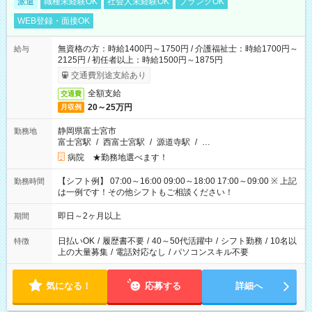
派遣
職種未経験OK
社会人未経験OK
ブランクOK
WEB登録・面接OK
無資格の方：時給1400円～1750円 / 介護福祉士：時給1700円～
給与
2125円 / 初任者以上：時給1500円～1875円
交通費別途支給あり
全額支給
交通費
20～25万円
月収例
静岡県富士宮市
勤務地
富士宮駅
/
西富士宮駅
/
源道寺駅
/
…
病院 ★勤務地選べます！
【シフト例】 07:00～16:00 09:00～18:00 17:00～09:00 ※ 上記
勤務時間
は一例です！その他シフトもご相談ください！
即日～2ヶ月以上
期間
日払いOK
/
履歴書不要
/
40～50代活躍中
/
シフト勤務
/
10名以
特徴
上の大量募集
/
電話対応なし
/
パソコンスキル不要
気になる！
応募する
詳細へ