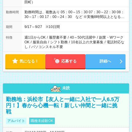
田町）
勤務時間は、複数あり 05：00～15：30 07：30～22：30 08：
勤務時間
30～17：00 17：00～24：30 など ※実働8時間以上となる勤
務もあります。 【休憩】60分+他休憩あり 交替で取得します。
安全面に配慮しこまめな休憩があります。
9/17～9/27 ※10日間
期間
週1日からOK
/
履歴書不要
/
40～50代活躍中
/
副業・Wワーク
特徴
OK
/
服装自由
/
シフト勤務
/
10名以上の大量募集
/
電話対応な
し
/
パソコンスキル不要
気になる！
応募する
詳細へ
未読
勤務地：浜松市【友人と一緒に入社で一人6.5万
円！】春から心機一転！新しい仲間と一緒に挑
戦
アルバイト
職種未経験OK