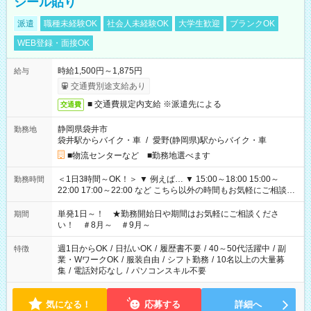
シール貼り
派遣
職種未経験OK
社会人未経験OK
大学生歓迎
ブランクOK
WEB登録・面接OK
時給1,500円～1,875円
給与
交通費別途支給あり
■ 交通費規定内支給 ※派遣先による
交通費
静岡県袋井市
勤務地
袋井駅からバイク・車
/
愛野(静岡県)駅からバイク・車
■物流センターなど ■勤務地選べます
＜1日3時間～OK！＞ ▼ 例えば… ▼ 15:00～18:00 15:00～
勤務時間
22:00 17:00～22:00 など こちら以外の時間もお気軽にご相談く
ださい！
単発1日～！ ★勤務開始日や期間はお気軽にご相談くださ
期間
い！ ＃8月～ ＃9月～
週1日からOK
/
日払いOK
/
履歴書不要
/
40～50代活躍中
/
副
特徴
業・WワークOK
/
服装自由
/
シフト勤務
/
10名以上の大量募
集
/
電話対応なし
/
パソコンスキル不要
気になる！
応募する
詳細へ