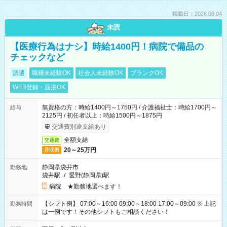
掲載日：2026.08.04
未読
【医療行為はナシ】時給1400円！病院で備品の
チェックなど
派遣
職種未経験OK
社会人未経験OK
ブランクOK
WEB登録・面接OK
無資格の方：時給1400円～1750円 / 介護福祉士：時給1700円～
給与
2125円 / 初任者以上：時給1500円～1875円
交通費別途支給あり
全額支給
交通費
20～25万円
月収例
静岡県袋井市
勤務地
袋井駅
/
愛野(静岡県)駅
病院 ★勤務地選べます！
【シフト例】 07:00～16:00 09:00～18:00 17:00～09:00 ※ 上記
勤務時間
は一例です！その他シフトもご相談ください！