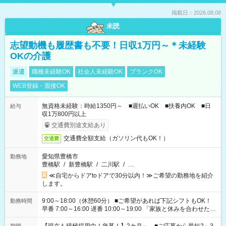
掲載日：2026.08.08
未読
志望動機も履歴書も不要！日収1万円～＊未経験
OKの介護
派遣
職種未経験OK
社会人未経験OK
ブランクOK
WEB登録・面接OK
無資格未経験：時給1350円～ ■週払いOK ■扶養内OK ■日
給与
収1万800円以上
交通費別途支給あり
交通費全額支給（ガソリン代もOK！）
交通費
愛知県豊橋市
勤務地
豊橋駅
/
新豊橋駅
/
二川駅
/
…
≪自宅からドアtoドアで30分以内！≫ご希望の勤務地を紹介
します。
9:00～18:00（休憩60分） ■ご希望があれば下記シフトもOK！
勤務時間
早番 7:00～16:00 遅番 10:00～19:00 「家族と休みを合わせた
い」 「余裕を持って夕飯の準備がしたい」 「できれば残業はし
たくない」 など、ご希望を教えてくださいね。 ※Wワーク希望