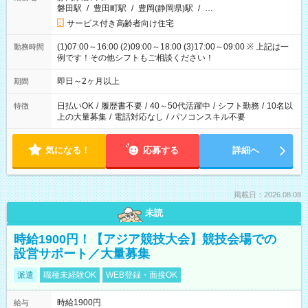
磐田駅
/
豊田町駅
/
豊岡(静岡県)駅
/
…
サービス付き高齢者向け住宅
(1)07:00～16:00 (2)09:00～18:00 (3)17:00～09:00 ※ 上記は一
勤務時間
例です！その他シフトもご相談ください！
即日～2ヶ月以上
期間
日払いOK
/
履歴書不要
/
40～50代活躍中
/
シフト勤務
/
10名以
特徴
上の大量募集
/
電話対応なし
/
パソコンスキル不要
気になる！
応募する
詳細へ
掲載日：2026.08.08
未読
時給1900円！【アジア競技大会】競技会場での
設営サポート／大量募集
派遣
職種未経験OK
WEB登録・面接OK
時給1900円
給与