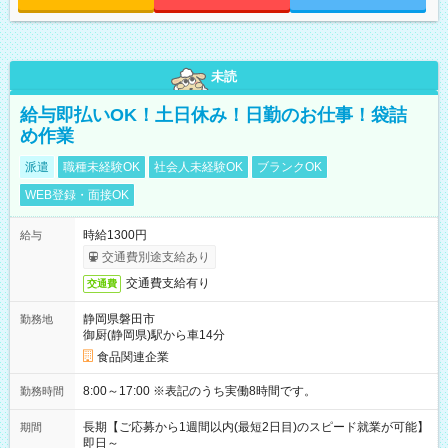
未読
給与即払いOK！土日休み！日勤のお仕事！袋詰
め作業
派遣
職種未経験OK
社会人未経験OK
ブランクOK
WEB登録・面接OK
時給1300円
給与
交通費別途支給あり
交通費支給有り
交通費
静岡県磐田市
勤務地
御厨(静岡県)駅から車14分
食品関連企業
8:00～17:00 ※表記のうち実働8時間です。
勤務時間
長期【ご応募から1週間以内(最短2日目)のスピード就業が可能】
期間
即日～