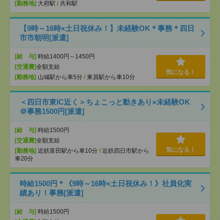
[勤務地]
大府駅
/
共和駅
【9時～16時×土日祝休み！】未経験OK＊事務＊四日
市市朝明[派遣]
[給 与]
時給1400円～1450円
[交通費]
全額支給
気になる！
[勤務地]
山城駅から車5分
/
東員駅から車10分
＜四日市東IC近く＞ちょこっと動きあり×未経験OK
＠事務1500円[派遣]
[給 与]
時給1500円
[交通費]
全額支給
気になる！
[勤務地]
近鉄富田駅から車10分
/
近鉄四日市駅から
車20分
時給1500円＊《9時～16時×土日祝休み！》社員化実
績あり！事務[派遣]
[給 与]
時給1500円