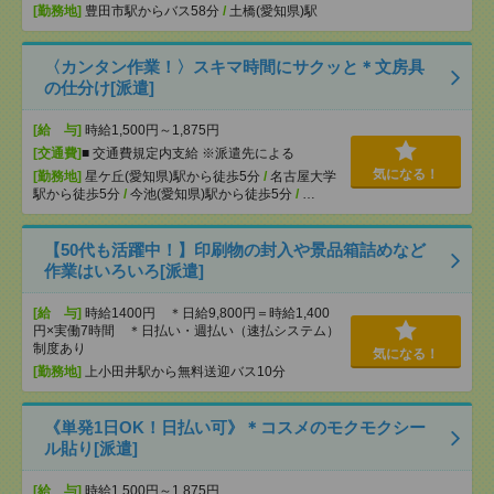
[勤務地]
豊田市駅からバス58分
/
土橋(愛知県)駅
〈カンタン作業！〉スキマ時間にサクッと＊文房具
の仕分け[派遣]
[給 与]
時給1,500円～1,875円
[交通費]
■ 交通費規定内支給 ※派遣先による
気になる！
[勤務地]
星ケ丘(愛知県)駅から徒歩5分
/
名古屋大学
駅から徒歩5分
/
今池(愛知県)駅から徒歩5分
/
…
【50代も活躍中！】印刷物の封入や景品箱詰めなど
作業はいろいろ[派遣]
[給 与]
時給1400円 ＊日給9,800円＝時給1,400
円×実働7時間 ＊日払い・週払い（速払システム）
制度あり
気になる！
[勤務地]
上小田井駅から無料送迎バス10分
《単発1日OK！日払い可》＊コスメのモクモクシー
ル貼り[派遣]
[給 与]
時給1,500円～1,875円