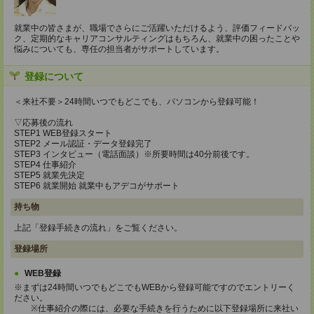
就業中の皆さまが、職場でさらにご活躍いただけるよう、評価フィードバッ
ク、定期的なキャリアコンサルティングはもちろん、就業中の困ったことや
悩みについても、専任の担当者がサポートしています。
登録について
＜来社不要＞24時間いつでもどこでも、パソコンから登録可能！
▽応募後の流れ
STEP1 WEB登録スタート
STEP2 メール認証・データ登録完了
STEP3 インタビュー（電話面談）※所要時間は40分前後です。
STEP4 仕事紹介
STEP5 就業先決定
STEP6 就業開始 就業中もアデコがサポート
持ち物
上記「登録手続きの流れ」をご覧ください。
登録場所
WEB登録
※まずは24時間いつでもどこでもWEBから登録可能ですのでエントリーく
ださい。
※仕事紹介の際には、必要な手続きを行うために以下登録場所に来社い