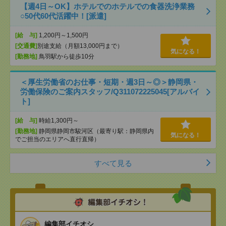
【週4日～OK】ホテルでのホテルでの食器洗浄業務
○50代60代活躍中！[派遣]
[給 与]
1,200円～1,500円
[交通費]
別途支給（月額13,000円まで）
気になる！
[勤務地]
鳥羽駅から徒歩10分
＜厚生労働省のお仕事・短期・週3日～◎＞静岡県・
労働保険のご案内スタッフ/Q311072225045[アルバイ
ト]
[給 与]
時給1,300円～
[勤務地]
静岡県静岡市駿河区（最寄り駅：静岡県内
気になる！
でご担当のエリアへ直行直帰）
すべて見る
編集部イチオシ