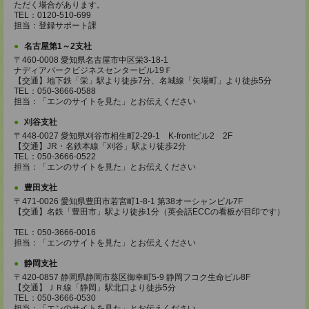
ただく場合があります。
TEL：0120-510-699
担当：登録サポート課
名古屋第1～2支社
〒460-0008 愛知県名古屋市中区栄3-18-1
ナディアパークビジネスセンタービル19Ｆ
【交通】地下鉄「栄」駅より徒歩7分、名城線「矢場町」より徒歩5分
TEL：050-3666-0588
担当：「エンのサイトを見た」とお伝えください
刈谷支社
〒448-0027 愛知県刈谷市相生町2-29-1 K-frontビル2 2F
【交通】JR・名鉄本線「刈谷」駅より徒歩2分
TEL：050-3666-0522
担当：「エンのサイトを見た」とお伝えください
豊田支社
〒471-0026 愛知県豊田市若宮町1-8-1 第38オーシャンビル7F
【交通】名鉄「豊田市」駅より徒歩1分（英会話ECCの看板が目印です）
TEL：050-3666-0016
担当：「エンのサイトを見た」とお伝えください
静岡支社
〒420-0857 静岡県静岡市葵区御幸町5-9 静岡フコク生命ビル8F
【交通】ＪＲ線「静岡」駅北口より徒歩5分
TEL：050-3666-0530
担当：「エンのサイトを見た」とお伝えください