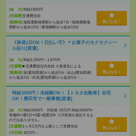
[給 与]
時給1900円
[交通費]
交通費支給
気になる！
[勤務地]
瑞穂運動場東駅から徒歩7分
/
瑞穂運動場
西駅から徒歩10分
/
新瑞橋駅から徒歩10分
《単発1日OK！日払い可》＊お菓子のモクモクシー
ル貼り[派遣]
[給 与]
時給1,500円～1,875円
[交通費]
■ 交通費規定内支給 ※派遣先による
気になる！
[勤務地]
栄(愛知県)駅から徒歩5分
/
金山(愛知県)駅
から徒歩5分
/
伏見(愛知県)駅から徒歩5分
/
…
時給3000円！未経験OK！【トヨタ自動車】在宅
OK！豊田市で一般事務[派遣]
[給 与]
時給3000円 月収例 59万円 時給3000円×
実働8h×週5日×4週+残業30h ※月収例を保証するも
のではありません。
[交通費]
1ヶ月3万円を上限として実費支給
気になる！
[月収例]
30万円～