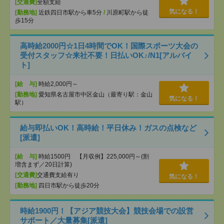
[交通費]
全額支給
気になる！
[勤務地]
近鉄四日市駅から車5分
/
川原町駅から徒
歩15分
高時給2000円☆1日4時間でOK！国際スポーツ大会の
受付スタッフ☆来社不要！日払いOK♪/N1[アルバイ
ト]
[給 与]
時給2,000円～
[勤務地]
愛知県名古屋市中区金山（最寄り駅：金山
気になる！
駅）
給与即払いOK！高時給！平日休み！ガスの点検など
[派遣]
[給 与]
時給1500円 【月収例】225,000円～(割
増含まず／20日計算)
[交通費]
交通費支給有り
気になる！
[勤務地]
四日市駅から徒歩20分
時給1900円！【アジア競技大会】競技会場での設営
サポート／大量募集[派遣]