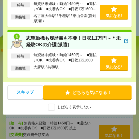
無資格未経験：時給1450円～ ■週払
給与
いOK ■扶養内OK ■日収1万1600円
以上
あなたの閲覧履歴からの
名古屋大学駅 / 千種駅 / 東山公園(愛知
気になる!
勤務地
県)駅 / …
おすすめ
志望動機も履歴書も不要！日収1.1万円～＊未
経験OKの介護[派遣]
【オープニング募集】おばあちゃんのお散歩付き添
いも仕事の1つ[派遣]
無資格未経験：時給1450円～ ■週払
給与
いOK ■扶養内OK ■日収1万1600円
以上
[給 与]
無資格未経験：時給1450円～ ■週払い
大府駅 / 共和駅
気になる!
勤務地
OK ■扶養内OK ■日収1万1600円以上
[交通費]
交通費全額支給
気になる！
[勤務地]
名古屋大学駅
/
千種駅
/
東山公園(愛知県)駅
/
…
スキップ
どちらも気になる！
志望動機も履歴書も不要！日収1.1万円～＊未経験OK
しばらく表示しない
の介護[派遣]
[給 与]
無資格未経験：時給1450円～ ■週払い
OK ■扶養内OK ■日収1万1600円以上
[交通費]
交通費全額支給
気になる！