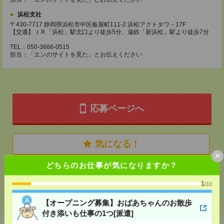
浜松支社
〒430-7717 静岡県浜松市中区板屋町111-2 浜松アクトタワ－17F
【交通】ＪＲ「浜松」駅北口より徒歩5分、遠鉄「新浜松」駅より徒歩7分
TEL：050-3666-0515
担当：「エンのサイトを見た」とお伝えください
応募ページへ
気になる！
×
どちらのお仕事が気になりますか？
メール
LINE
で送る
で送る
1
/10
【オープニング募集】おばあちゃんのお散歩
シェア
ツイート
ブックマーク
付き添いも仕事の1つ[派遣]