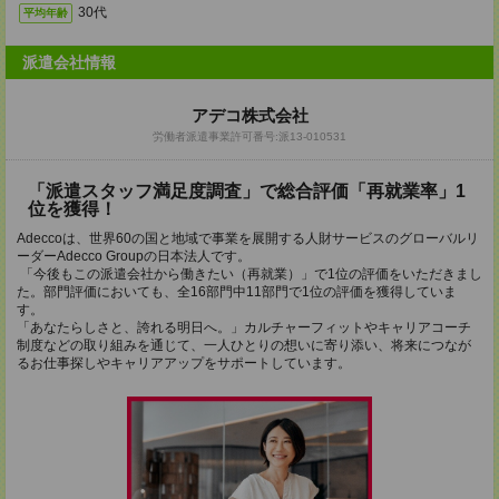
30代
平均年齢
派遣会社情報
アデコ株式会社
労働者派遣事業許可番号:派13-010531
「派遣スタッフ満足度調査」で総合評価「再就業率」1
位を獲得！
Adeccoは、世界60の国と地域で事業を展開する人財サービスのグローバルリ
ーダーAdecco Groupの日本法人です。
「今後もこの派遣会社から働きたい（再就業）」で1位の評価をいただきまし
た。部門評価においても、全16部門中11部門で1位の評価を獲得していま
す。
「あなたらしさと、誇れる明日へ。」カルチャーフィットやキャリアコーチ
制度などの取り組みを通じて、一人ひとりの想いに寄り添い、将来につなが
るお仕事探しやキャリアアップをサポートしています。