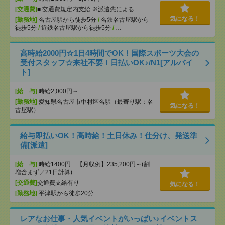
[交通費]
■ 交通費規定内支給 ※派遣先による
気になる！
[勤務地]
名古屋駅から徒歩5分
/
名鉄名古屋駅から
徒歩5分
/
近鉄名古屋駅から徒歩5分
/
…
高時給2000円☆1日4時間でOK！国際スポーツ大会の
受付スタッフ☆来社不要！日払いOK♪/N1[アルバイ
ト]
[給 与]
時給2,000円～
[勤務地]
愛知県名古屋市中村区名駅（最寄り駅：名
気になる！
古屋駅）
給与即払いOK！高時給！土日休み！仕分け、発送準
備[派遣]
[給 与]
時給1400円 【月収例】235,200円～(割
増含まず／21日計算)
[交通費]
交通費支給有り
気になる！
[勤務地]
平津駅から徒歩20分
レアなお仕事・人気イベントがいっぱい♪イベントス