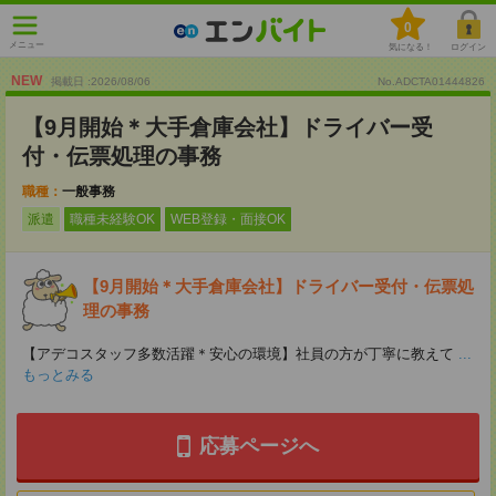
0
メニュー
気になる！
ログイン
NEW
掲載日 :2026
/
08
/
06
No.ADCTA01444826
【9月開始＊大手倉庫会社】ドライバー受
付・伝票処理の事務
職種：
一般事務
派遣
職種未経験OK
WEB登録・面接OK
【9月開始＊大手倉庫会社】ドライバー受付・伝票処
理の事務
【アデコスタッフ多数活躍＊安心の環境】社員の方が丁寧に教えて
...
もっとみる
応募ページへ