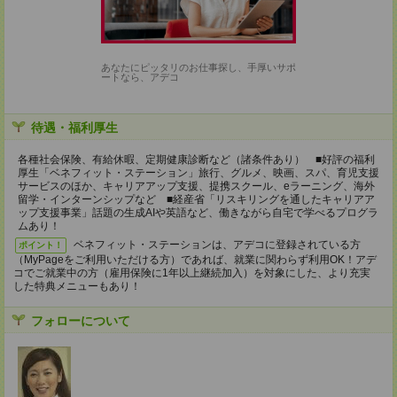
あなたにピッタリのお仕事探し、手厚いサポ
ートなら、アデコ
待遇・福利厚生
各種社会保険、有給休暇、定期健康診断など（諸条件あり） ■好評の福利
厚生「ベネフィット・ステーション」旅行、グルメ、映画、スパ、育児支援
サービスのほか、キャリアアップ支援、提携スクール、eラーニング、海外
留学・インターンシップなど ■経産省「リスキリングを通したキャリアア
ップ支援事業」話題の生成AIや英語など、働きながら自宅で学べるプログラ
ムあり！
ベネフィット・ステーションは、アデコに登録されている方
ポイント！
（MyPageをご利用いただける方）であれば、就業に関わらず利用OK！アデ
コでご就業中の方（雇用保険に1年以上継続加入）を対象にした、より充実
した特典メニューもあり！
フォローについて