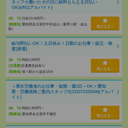
タッフ☆働いたその日に給料もらえる日払い
OK◎/N1[アルバイト]
[給 与]
日給10,400円～
[勤務地]
愛知県名古屋市中区金山（最寄り駅：金山
気になる！
駅）
給与即払いOK！土日休み！日勤のお仕事！組立・検
査[派遣]
[給 与]
時給1300円
[交通費]
交通費支給有り
気になる！
[勤務地]
保々駅から徒歩15分
＜厚生労働省のお仕事・短期・週3日～OK＞愛知
県・労働保険ご案内スタッフ/Q311072325046[アルバ
イト]
[給 与]
時給1,600円～
[勤務地]
愛知県名古屋市千種区
気になる！