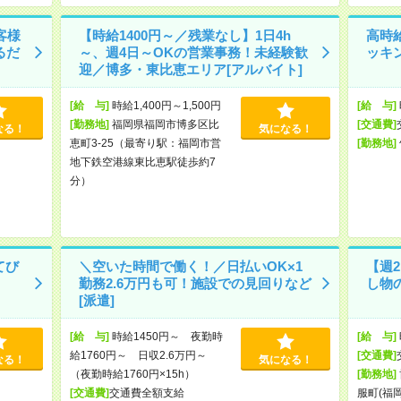
客様
【時給1400円～／残業なし】1日4h
高時
るだ
～、週4日～OKの営業事務！未経験歓
ッキン
迎／博多・東比恵エリア[アルバイト]
[給 与]
時給1,400円～1,500円
[給 与]
[勤務地]
福岡県福岡市博多区比
[交通費]
なる！
気になる！
恵町3-25（最寄り駅：福岡市営
[勤務地]
地下鉄空港線東比恵駅徒歩約7
分）
てび
＼空いた時間で働く！／日払いOK×1
【週
勤務2.6万円も可！施設での見回りなど
し物の
[派遣]
[給 与]
時給1450円～ 夜勤時
[給 与]
給1760円～ 日収2.6万円～
[交通費]
なる！
気になる！
（夜勤時給1760円×15h）
[勤務地]
[交通費]
交通費全額支給
服町(福