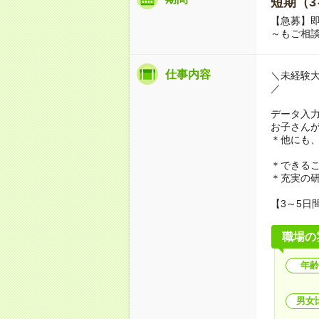
短期（3
【急募】即
～もご相
仕事内容
＼未経験
／
データ入
お子さん
＊他にも
＊できる
＊充実の
【3～5日
職場の
年齢
男女