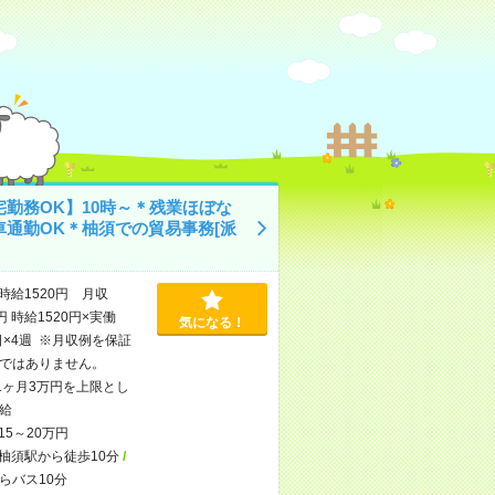
宅勤務OK】10時～＊残業ほぼな
車通勤OK＊柚須での貿易事務[派
時給1520円 月収
円 時給1520円×実働
気になる！
日×4週 ※月収例を保証
ではありません。
1ヶ月3万円を上限とし
給
15～20万円
柚須駅から徒歩10分
/
らバス10分