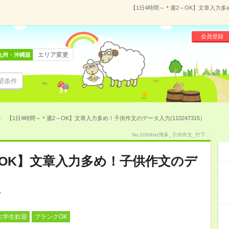
【1日4時間～＊週2～OK】文章入力多め
会員登録
エリア変更
九州・沖縄版
望条件
【1日4時間～＊週2～OK】文章入力多め！子供作文のデータ入力(110247315）
No.GSHhkt博多_子供作文_竹下
～OK】文章入力多め！子供作文のデ
大学生歓迎
ブランクOK