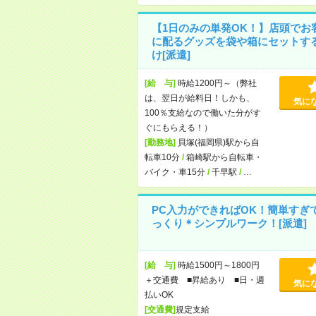
【1日のみの単発OK！】店頭でお
に配るグッズを袋や箱にセットす
け[派遣]
[給 与]
時給1200円～（弊社
は、翌日が給料日！しかも、
気に
100％支給なので働いた分がす
ぐにもらえる！）
[勤務地]
貝塚(福岡県)駅から自
転車10分
/
箱崎駅から自転車・
バイク・車15分
/
千早駅
/
…
PC入力ができればOK！簡単すぎ
っくり＊シンプルワーク！[派遣]
[給 与]
時給1500円～1800円
＋交通費 ■昇給あり ■日・週
気に
払いOK
[交通費]
規定支給