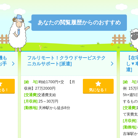
あなたの閲覧履歴からのおすすめ
機も
フルリモート！クラウドサービステク
【在
お手
ニカルサポート[派遣]
し▼
遣]
[給 与]
時給1700円+交 【月
[給 与]
収例】27万2000円
例 15万
なる！
気になる！
[交通費]
交通費支給
5h×週5
[月収例]
25～30万円
するもの
[勤務地]
天神駅から徒歩8分
[交通費]
て実費支
[月収例]
[勤務地]
吉塚駅か