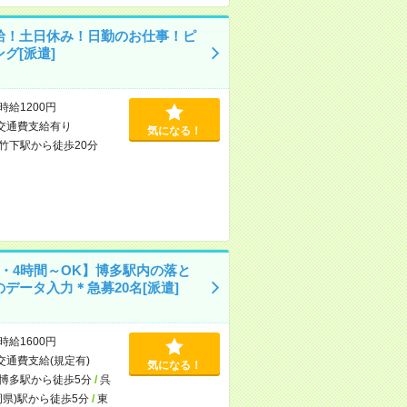
給！土日休み！日勤のお仕事！ピ
グ[派遣]
時給1200円
交通費支給有り
気になる！
竹下駅から徒歩20分
2・4時間～OK】博多駅内の落と
データ入力＊急募20名[派遣]
時給1600円
交通費支給(規定有)
気になる！
博多駅から徒歩5分
/
呉
岡県)駅から徒歩5分
/
東