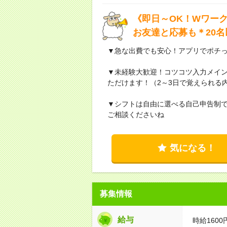
《即日～OK！Wワーク
お友達と応募も＊20名
▼急な出費でも安心！アプリでポチ
▼未経験大歓迎！コツコツ入力メイ
ただけます！（2～3日で覚えられる
▼シフトは自由に選べる自己申告制で
ご相談くださいね
気になる！
募集情報
給与
時給160