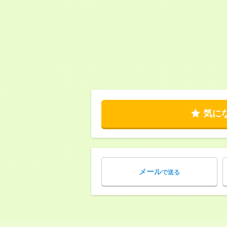
気に
メール
で送る