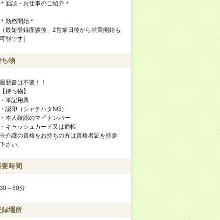
＊面談・お仕事のご紹介＊
＊勤務開始＊
（最短登録面談後、2営業日後から就業開始も
可能です）
持ち物
履歴書は不要！！
【持ち物】
・筆記用具
・認印（シャチハタNG）
・本人確認のマイナンバー
・キャッシュカード又は通帳
※介護の資格をお持ちの方は資格者証を持参
下さい。
所要時間
30～60分
登録場所