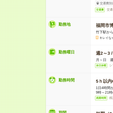
交通費別
交通
交通費
勤務地
福岡市
竹下駅から
キレイな
勤務曜日
週2～3 
月～日 週
シ
休日休暇
勤務時間
5ｈ以内O
1日4時間
9時～21
残
残業時間
期間