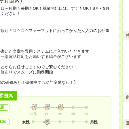
ヶ月以内）
日～短期も長期もOK！就業開始日は、すぐもOK！8月～9月
談ください！
大歓迎＊コツコツフォーマットに沿ってかんたん入力のお仕事
力
が書いた文章を専用システムにご入力いただきます
、一部電話対応をお願いする場合がございます
ことからお任せしますのでご安心ください！
研修ありでスムーズに勤務開始！
間の研修あり！研修中でも給与変動なし！】
雰囲気
層
20代
30
40
50
60
比率
女性
男性