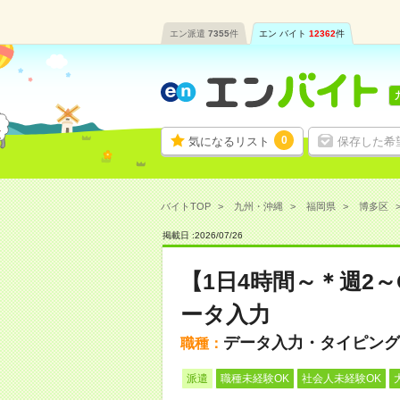
エン派遣
7355
件
エン バイト
12362
件
0
気になるリスト
保存した希
バイトTOP
九州・沖縄
福岡県
博多区
掲載日 :
2026
/
07
/
26
【1日4時間～＊週2
ータ入力
データ入力・タイピング
職種：
派遣
職種未経験OK
社会人未経験OK