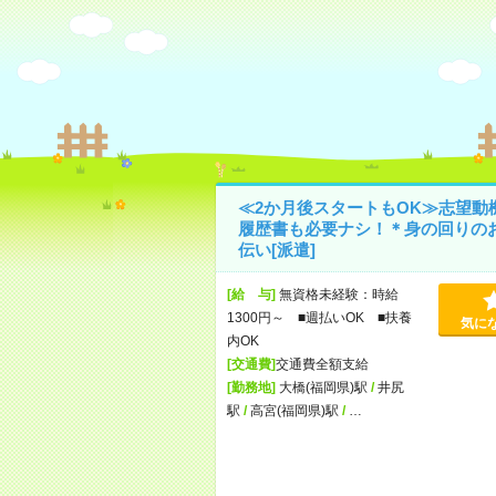
≪2か月後スタートもOK≫志望動
履歴書も必要ナシ！＊身の回りの
伝い[派遣]
[給 与]
無資格未経験：時給
1300円～ ■週払いOK ■扶養
気に
内OK
[交通費]
交通費全額支給
[勤務地]
大橋(福岡県)駅
/
井尻
駅
/
高宮(福岡県)駅
/
…