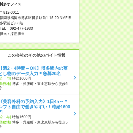
博多オフィス
〒812-0011
福岡県福岡市博多区博多駅前1-15-20 NMF博
多駅前ビル8階
TEL：092-477-1933
担当：採用担当
この会社のその他のバイト情報
【週2・4時間～OK】博多駅内の落
とし物のデータ入力＊急募20名
[給 与]
時給1600円
[勤務地]
博多・呉服町・東比恵駅から徒歩5
分
《美容外科の予約入力》1日4h～＊
シフト自由で働きやすい！時給1600
円
[給 与]
時給1600円
[勤務地]
博多・呉服町・東比恵駅から徒歩5
分