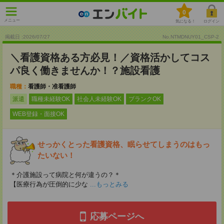
0
メニュー
気になる！
ログイン
掲載日 :2026
/
07
/
27
No.NTMDNUY01_CSP-2
＼看護資格ある方必見！／資格活かしてコス
パ良く働きませんか！？施設看護
職種：
看護師・准看護師
派遣
職種未経験OK
社会人未経験OK
ブランクOK
WEB登録・面接OK
せっかくとった看護資格、眠らせてしまうのはもっ
たいない！
＊介護施設って病院と何が違うの？＊
【医療行為が圧倒的に少な
...もっとみる
応募ページへ