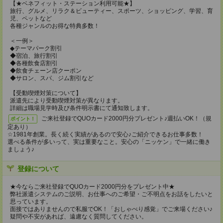
【★ベネフィット・ステーション利用可能★】
旅行、グルメ、リラク＆ビューティー、スポーツ、ショッピング、学習、育
児、ペットなど
各種ジャンルのお得な特典多数！
＜一例＞
◆テーマパーク割引
◆宿泊、旅行割引
◆各種飲食店割引
◆飲食チェーン店クーポン
◆サロン、スパ、ジム割引など
【受動喫煙対策について】
派遣先により受動喫煙対策が異なります。
詳細は職場見学時及び条件明示書にて通知致します。
ご来社登録でQUOカード2000円分プレゼント♪週払いOK！（規
ポイント！
定あり）
☆1981年創業。長く続く実績があるので安心♪ご紹介できるお仕事多数！
選べる条件が多いって、実は重要なこと。安心の「ニッケン」で一緒に働き
ましょう♪
登録について
★今ならご来社登録でQUOカード2000円分をプレゼント中★
弊社派遣システムのご説明、お仕事へのご希望・ご不明点をお話をしたいと
思っています。
面接ではありませんので私服でOK！「おしゃべり感覚」でご来場ください♪
疑問や不安があれば、遠慮なく質問してください。