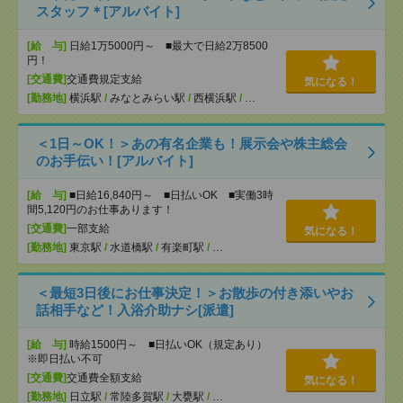
スタッフ＊[アルバイト]
[給 与]
日給1万5000円～ ■最大で日給2万8500
円！
[交通費]
交通費規定支給
気になる！
[勤務地]
横浜駅
/
みなとみらい駅
/
西横浜駅
/
…
＜1日～OK！＞あの有名企業も！展示会や株主総会
のお手伝い！[アルバイト]
[給 与]
■日給16,840円～ ■日払いOK ■実働3時
間5,120円のお仕事あります！
[交通費]
一部支給
気になる！
[勤務地]
東京駅
/
水道橋駅
/
有楽町駅
/
…
＜最短3日後にお仕事決定！＞お散歩の付き添いやお
話相手など！入浴介助ナシ[派遣]
[給 与]
時給1500円～ ■日払いOK（規定あり）
※即日払い不可
[交通費]
交通費全額支給
気になる！
[勤務地]
日立駅
/
常陸多賀駅
/
大甕駅
/
…