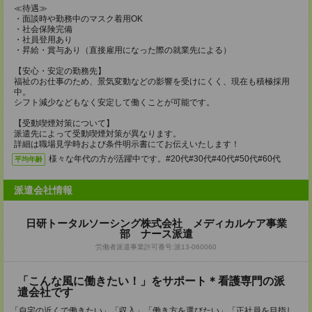
≪待遇≫
・面談時や勤務中のマスク着用OK
・社会保険完備
・社員登用あり
・昇給・賞与あり（直接雇用になった際の就業先による）
【安心・安定の勤務先】
福祉のお仕事のため、景気変動などの影響を受けにくく、現在も積極採用
中。
シフト減少などもなく安定して働くことが可能です。
【受動喫煙対策について】
派遣先によって受動喫煙対策が異なります。
詳細は職場見学時および条件明示書にてお伝えいたします！
様々な年代の方が活躍中です。#20代#30代#40代#50代#60代
平均年齢
派遣会社情報
日研トータルソーシング株式会社 メディカルケア事業
部 ナース派遣
労働者派遣事業許可番号:派13-060060
「こんな風に働きたい！」をサポート＊看護専門の派
遣会社です
「自宅の近くで働きたい」「収入」「働き方を選びたい」「正社員を目指し