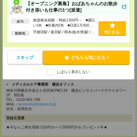
【オープニング募集】おばあちゃんのお散歩
TEL：0120-457-235
MAIL：
tenshoku@nikken-ts.jp
付き添いも仕事の1つ[派遣]
担当：採用担当
無資格未経験：時給1300円～ ■週払
給与
メディカルケア事業部 立川事業部
いOK ■扶養内OK ■日収1万400円
東京都立川市錦町1-12-14
以上
宇都宮駅 / 雀宮駅 / 岡本(栃木県)駅 / …
気になる!
TEL：0120-934-200
勤務地
MAIL：
tenshoku@nikken-ts.jp
担当：採用担当
メディカルケア事業部 町田オフィス
東京都町田市森野1-7-23 大樹生命町田ビル6F
スキップ
どちらも気になる！
TEL：0120-453-285
MAIL：
tenshoku@nikken-ts.jp
しばらく表示しない
担当：採用担当
メディカルケア事業部 横浜オフィス
神奈川県横浜市保土ケ谷区神戸町134 横浜ビジネスパークサウスタワー
2F B区画
TEL：0120-901-799
MAIL：
tenshoku@nikken-ts.jp
担当：採用担当
登録交通費
★今ならご来社登録でQUOカード2000円分をプレゼント中★