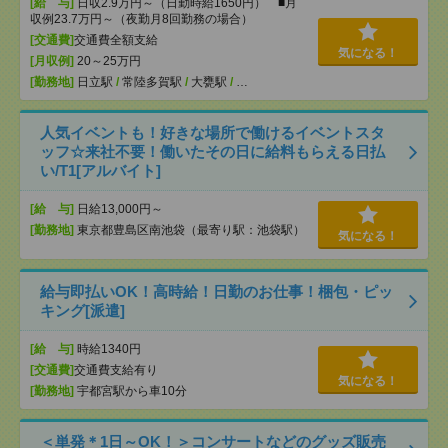
[給 与]
日収2.9万円～（日勤時給1650円） ■月
収例23.7万円～（夜勤月8回勤務の場合）
[交通費]
交通費全額支給
気になる！
[月収例]
20～25万円
[勤務地]
日立駅
/
常陸多賀駅
/
大甕駅
/
…
人気イベントも！好きな場所で働けるイベントスタ
ッフ☆来社不要！働いたその日に給料もらえる日払
い/T1[アルバイト]
[給 与]
日給13,000円～
[勤務地]
東京都豊島区南池袋（最寄り駅：池袋駅）
気になる！
給与即払いOK！高時給！日勤のお仕事！梱包・ピッ
キング[派遣]
[給 与]
時給1340円
[交通費]
交通費支給有り
気になる！
[勤務地]
宇都宮駅から車10分
＜単発＊1日～OK！＞コンサートなどのグッズ販売