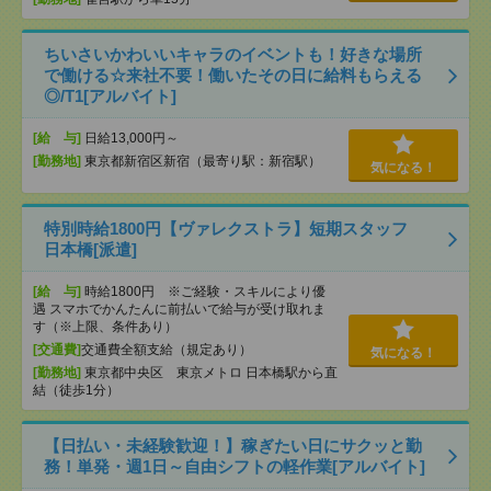
ちいさいかわいいキャラのイベントも！好きな場所
で働ける☆来社不要！働いたその日に給料もらえる
◎/T1[アルバイト]
[給 与]
日給13,000円～
[勤務地]
東京都新宿区新宿（最寄り駅：新宿駅）
気になる！
特別時給1800円【ヴァレクストラ】短期スタッフ
日本橋[派遣]
[給 与]
時給1800円 ※ご経験・スキルにより優
遇 スマホでかんたんに前払いで給与が受け取れま
す（※上限、条件あり）
[交通費]
交通費全額支給（規定あり）
気になる！
[勤務地]
東京都中央区 東京メトロ 日本橋駅から直
結（徒歩1分）
【日払い・未経験歓迎！】稼ぎたい日にサクッと勤
務！単発・週1日～自由シフトの軽作業[アルバイト]