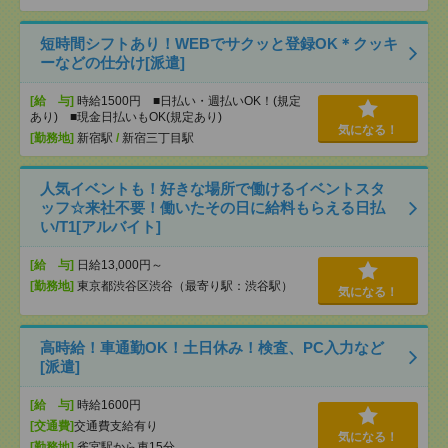
短時間シフトあり！WEBでサクッと登録OK＊クッキ
ーなどの仕分け[派遣]
[給 与]
時給1500円 ■日払い・週払いOK！(規定
あり) ■現金日払いもOK(規定あり)
気になる！
[勤務地]
新宿駅
/
新宿三丁目駅
人気イベントも！好きな場所で働けるイベントスタ
ッフ☆来社不要！働いたその日に給料もらえる日払
い/T1[アルバイト]
[給 与]
日給13,000円～
[勤務地]
東京都渋谷区渋谷（最寄り駅：渋谷駅）
気になる！
高時給！車通勤OK！土日休み！検査、PC入力など
[派遣]
[給 与]
時給1600円
[交通費]
交通費支給有り
気になる！
[勤務地]
雀宮駅から車15分