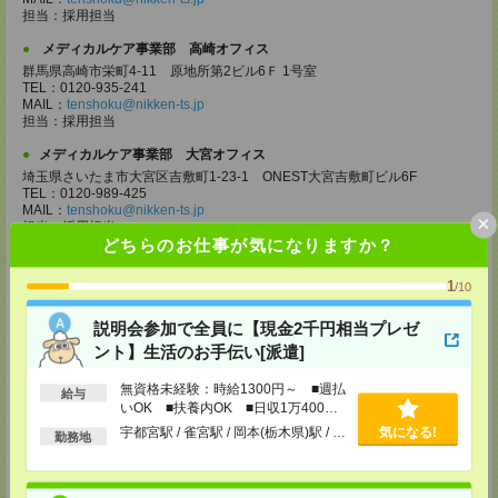
担当：採用担当
メディカルケア事業部 高崎オフィス
群馬県高崎市栄町4-11 原地所第2ビル6Ｆ 1号室
TEL：0120-935-241
MAIL：
tenshoku@nikken-ts.jp
担当：採用担当
メディカルケア事業部 大宮オフィス
埼玉県さいたま市大宮区吉敷町1-23-1 ONEST大宮吉敷町ビル6F
TEL：0120-989-425
MAIL：
tenshoku@nikken-ts.jp
×
担当：採用担当
どちらのお仕事が気になりますか？
メディカルケア事業部 千葉オフィス
千葉県千葉市中央区富士見2-15-11 IMI千葉富士見ビル6F
1
/10
TEL：0120-998-758
MAIL：
tenshoku@nikken-ts.jp
説明会参加で全員に【現金2千円相当プレゼ
担当：採用担当
ント】生活のお手伝い[派遣]
メディカルケア事業部 柏オフィス
千葉県柏市末広町5-19 第12関口ビル7F 705号室
無資格未経験：時給1300円～ ■週払
給与
TEL：0120-935-218
いOK ■扶養内OK ■日収1万400円
MAIL：
tenshoku@nikken-ts.jp
以上
宇都宮駅 / 雀宮駅 / 岡本(栃木県)駅 / …
気になる!
勤務地
担当：採用担当
メディカルケア事業部 新宿オフィス
東京都新宿区新宿2-3-10 新宿御苑ビル6階