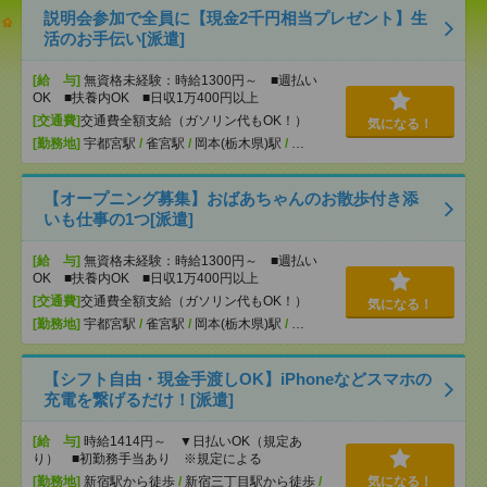
説明会参加で全員に【現金2千円相当プレゼント】生
活のお手伝い[派遣]
[給 与]
無資格未経験：時給1300円～ ■週払い
OK ■扶養内OK ■日収1万400円以上
[交通費]
交通費全額支給（ガソリン代もOK！）
気になる！
[勤務地]
宇都宮駅
/
雀宮駅
/
岡本(栃木県)駅
/
…
【オープニング募集】おばあちゃんのお散歩付き添
いも仕事の1つ[派遣]
[給 与]
無資格未経験：時給1300円～ ■週払い
OK ■扶養内OK ■日収1万400円以上
[交通費]
交通費全額支給（ガソリン代もOK！）
気になる！
[勤務地]
宇都宮駅
/
雀宮駅
/
岡本(栃木県)駅
/
…
【シフト自由・現金手渡しOK】iPhoneなどスマホの
充電を繋げるだけ！[派遣]
[給 与]
時給1414円～ ▼日払いOK（規定あ
り） ■初勤務手当あり ※規定による
[勤務地]
新宿駅から徒歩
/
新宿三丁目駅から徒歩
/
気になる！