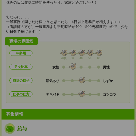
休みの日は趣味に時間を使ったり、家族と過ごしたり！
ちなみに、、、
一般事務で同じだけ稼ごうと思ったら、4日以上勤務日が増えます＞＜
（看護師の方が、一般事務より平均時給が400～500円程度高いので、少な
い日数で稼げます！）
職場の雰囲気
年齢層
20代
30
40
50
60
男女比率
女性
男性
職場の様子
活気あり
しずか
仕事の仕方
テキパキ
コツコツ
募集情報
給与