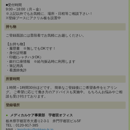
■受付時間
9:00～18:00（月～金）
※上記以外でもお気軽に、場所・日程等ご相談下さい！
※登録ブースにアクリル板を設置中
持ち物
ご登録面談には普段着でお気軽にお越しください。
【お持ち物】
・履歴書 ※無しでもOKです！
・身分証明書
・印鑑(シャチハタOK）
・銀行口座情報 ※給与振込時に利用します
・筆記用具
・看護師免許
所要時間
１時間～1時間30分ほどです。 簡単なご登録後にご希望条件をヒアリン
グ。 ご希望に応じて働き方のアドバイスも実施中。 もちろんお悩みやご相
談も受け付けております。
登録場所
メディカルケア事業部 宇都宮オフィス
栃木県宇都宮市大通り2-3-1 井門宇都宮ビル5F
TEL：0120-917-385
MAIL：
tenshoku@nikken-ts.jp