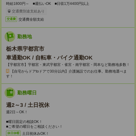
時給1800円～ ■週払いOK ■日収1万4400円以上
交通費別途支給あり
交通費全額支給
交通費
勤務地
栃木県宇都宮市
車通勤OK / 自転車・バイク通勤OK
【宇都宮市】宇都宮・東武宇都宮・雀宮・南宇都宮・岡本など勤務地多数！
【自宅からドアtoドアで30分以内】介護施設でのお仕事。勤務地選べま
す！
勤務曜日
週2～3 / 土日祝休
週2日～OK！
■曜日固定の相談OK！
■ご希望の曜日をご相談ください！
土日祝休みOK！
休日休暇