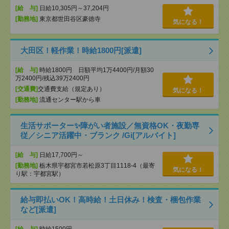
[給 与]
日給10,305円～37,204円
[勤務地]
東京都世田谷区豪徳寺
気になる！
大田区！軽作業！時給1800円[派遣]
[給 与]
時給1800円 日額平均1万4400円/月額30
万2400円/残込39万2400円
[交通費]
交通費支給（規定あり）
気になる！
[勤務地]
流通センター駅から車
生活サポーター✨障がい者施設／無資格OK・夜勤専
従／シニア活躍中・ブランク /Gi[アルバイト]
[給 与]
日給17,700円～
[勤務地]
栃木県宇都宮市若松原3丁目1118-4（最寄
気になる！
り駅：宇都宮駅）
給与即払いOK！高時給！土日休み！検査・梱包作業
など[派遣]