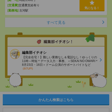
[給 与]
時給1500円
[交通費]
交通費支給有り
気になる！
[勤務地]
古河駅
すべて見る
編集部イチオシ
【完全在宅！】難しい業務なし＆電話なし！ゆっくりの
11時～時短＊データ入力・事務、＜SEKAI NO OWARI＊
8月15日・16日＞ドーム公演のサポートバイトなど
(8/7UP!)
かんたん検索はこちら