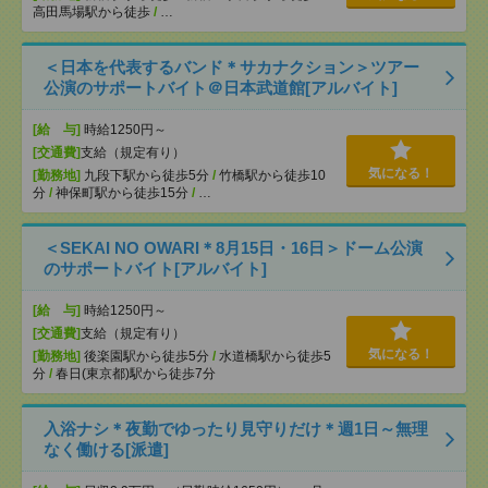
高田馬場駅から徒歩
/
…
＜日本を代表するバンド＊サカナクション＞ツアー
公演のサポートバイト＠日本武道館[アルバイト]
[給 与]
時給1250円～
[交通費]
支給（規定有り）
気になる！
[勤務地]
九段下駅から徒歩5分
/
竹橋駅から徒歩10
分
/
神保町駅から徒歩15分
/
…
＜SEKAI NO OWARI＊8月15日・16日＞ドーム公演
のサポートバイト[アルバイト]
[給 与]
時給1250円～
[交通費]
支給（規定有り）
気になる！
[勤務地]
後楽園駅から徒歩5分
/
水道橋駅から徒歩5
分
/
春日(東京都)駅から徒歩7分
入浴ナシ＊夜勤でゆったり見守りだけ＊週1日～無理
なく働ける[派遣]