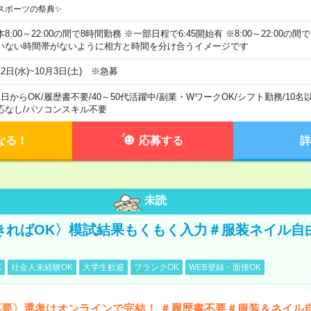
スポーツの祭典✨
本8:00～22:00の間で8時間勤務 ※一部日程で6:45開始有 ※8:00～22:00
いない時間帯がないように相方と時間を分け合うイメージです
2日(水)~10月3日(土) ※急募
1日からOK
/
履歴書不要
/
40～50代活躍中
/
副業・WワークOK
/
シフト勤務
/
10名
応なし
/
パソコンスキル不要
なる！
応募する
詳
未読
きればOK〉模試結果もくもく入力＃服装ネイル自
K
社会人未経験OK
大学生歓迎
ブランクOK
WEB登録・面接OK
不要〉選考はオンラインで完結！ ＃履歴書不要＃服装＆ネイル