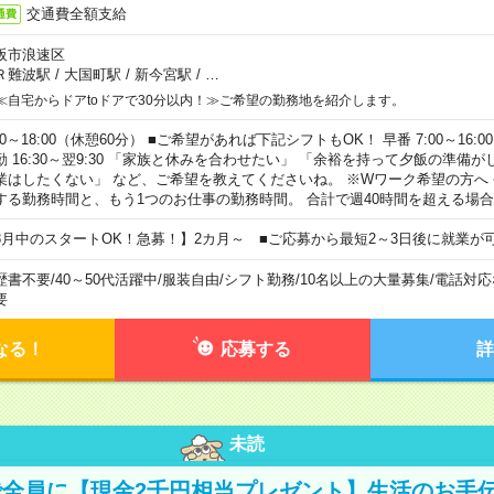
交通費全額支給
通費
阪市浪速区
Ｒ難波駅
/
大国町駅
/
新今宮駅
/
…
≪自宅からドアtoドアで30分以内！≫ご希望の勤務地を紹介します。
00～18:00（休憩60分） ■ご希望があれば下記シフトもOK！ 早番 7:00～16:00 遅
勤 16:30～翌9:30 「家族と休みを合わせたい」 「余裕を持って夕飯の準備
業はしたくない」 など、ご希望を教えてくださいね。 ※Wワーク希望の方へ
する勤務時間と、もう1つのお仕事の勤務時間。 合計で週40時間を超える場
8月中のスタートOK！急募！】2カ月～ ■ご応募から最短2～3日後に就業が
歴書不要
/
40～50代活躍中
/
服装自由
/
シフト勤務
/
10名以上の大量募集
/
電話対応
要
なる！
応募する
詳
未読
全員に【現金2千円相当プレゼント】生活のお手