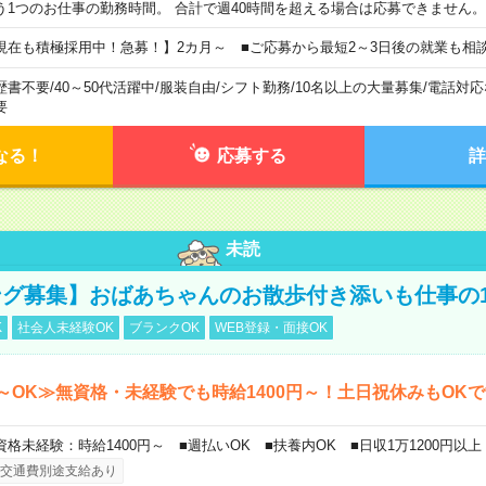
う1つのお仕事の勤務時間。 合計で週40時間を超える場合は応募できません。
現在も積極採用中！急募！】2カ月～ ■ご応募から最短2～3日後の就業も相
歴書不要
/
40～50代活躍中
/
服装自由
/
シフト勤務
/
10名以上の大量募集
/
電話対応
要
なる！
応募する
詳
未読
グ募集】おばあちゃんのお散歩付き添いも仕事の
K
社会人未経験OK
ブランクOK
WEB登録・面接OK
～OK≫無資格・未経験でも時給1400円～！土日祝休みもOK
資格未経験：時給1400円～ ■週払いOK ■扶養内OK ■日収1万1200円以上
交通費別途支給あり