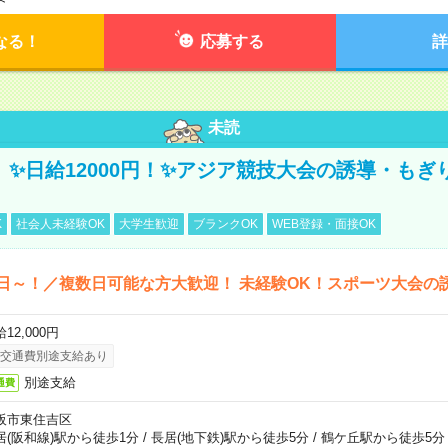
なる！
応募する
詳
未読
/3】✨日給12000円！✨アジア競技大会の誘導・も
K
社会人未経験OK
大学生歓迎
ブランクOK
WEB登録・面接OK
日～！／複数日可能な方大歓迎！ 未経験OK！スポーツ大会の
12,000円
交通費別途支給あり
別途支給
通費
阪市東住吉区
居(阪和線)駅から徒歩1分
/
長居(地下鉄)駅から徒歩5分
/
鶴ケ丘駅から徒歩5分