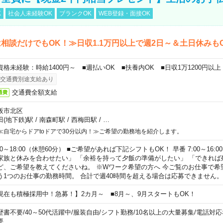
K
社会人未経験OK
ブランクOK
WEB登録・面接OK
相談だけでもOK！≫日収1.1万円以上で週2日～＆土日休みも
資格未経験：時給1400円～ ■週払いOK ■扶養内OK ■日収1万1200円以上
交通費別途支給あり
交通費全額支給
通費
阪市北区
田(地下鉄)駅
/
南森町駅
/
西梅田駅
/
…
≪自宅からドアtoドアで30分以内！≫ご希望の勤務地を紹介します。
00～18:00（休憩60分） ■ご希望があれば下記シフトもOK！ 早番 7:00～16:00 遅
家族と休みを合わせたい」 「余裕を持って夕飯の準備がしたい」 「できれば
ど、ご希望を教えてくださいね。 ※Wワーク希望の方へ 今ご覧のお仕事で希
う1つのお仕事の勤務時間。 合計で週40時間を超える場合は応募できません。
現在も積極採用中！急募！】2カ月～ ■8月～、9月スタートもOK！
歴書不要
/
40～50代活躍中
/
服装自由
/
シフト勤務
/
10名以上の大量募集
/
電話対応
要