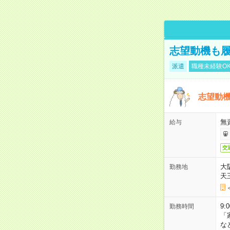
志望動機も履
派遣
職種未経験O
志望動機
無
給与
交
大
勤務地
天
9:
勤務時間
「
な