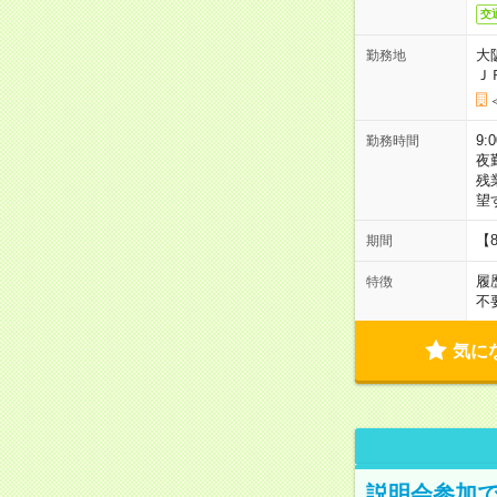
交
大
勤務地
Ｊ
9:
勤務時間
夜
残
望
【
期間
履
特徴
不
気に
説明会参加で