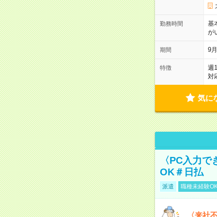
基
勤務時間
が
9月
期間
週
特徴
対
気に
〈PC入力で
OK＃日払
派遣
職種未経験O
〈来社