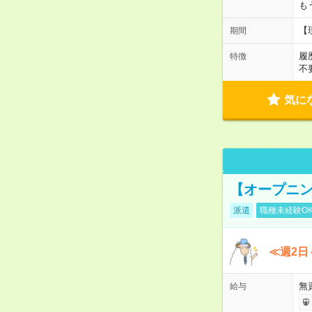
も
【
期間
履
特徴
不
気に
【オープニン
派遣
職種未経験O
≪週2日
無
給与