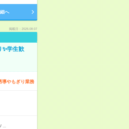
細へ
掲載日：2026.08.07
ぎり✨学生歓
誘導やもぎり業務
/
…