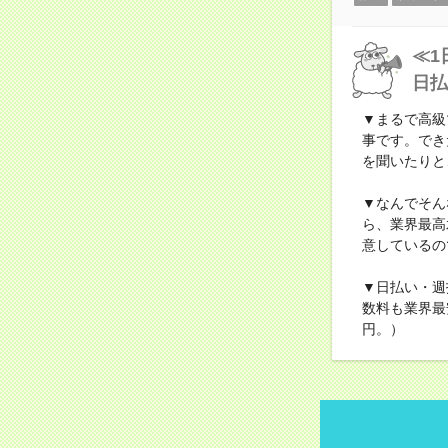
≪1
日払
▼まるで高級
事です。でき
を聞いたりと
▼なんでそん
ら、業界最高
意しているの
▼日払い・週
数料も業界最
円。）