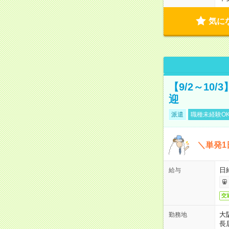
気に
【9/2～10
迎
派遣
職種未経験O
＼単発1
日給
給与
交
大
勤務地
長