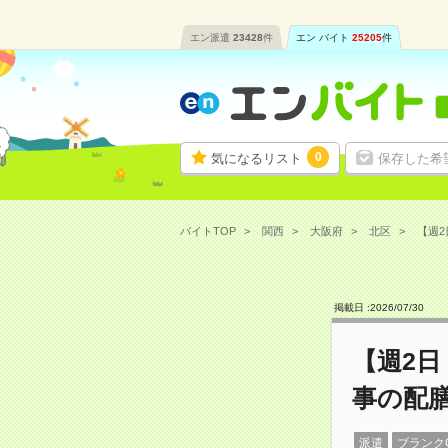
エン派遣
23428
件
エン バイト
25205
件
0
気になるリスト
保存した希
バイトTOP
関西
大阪府
北区
【週2
掲載日 :
2026
/
07
/
30
【週2日
事の配
派遣
ブランク