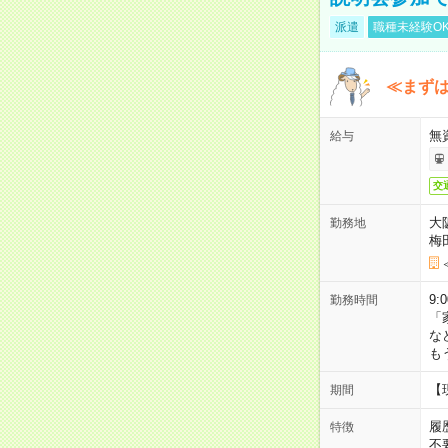
派遣
職種未経験O
≪まずは
無
給与
交
大
勤務地
梅
9:
勤務時間
「
な
も
【
期間
履
特徴
不