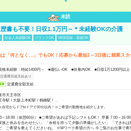
未読
歴書も不要！日収1.1万円～＊未経験OKの介護
K
社会人未経験OK
ブランクOK
WEB登録・面接OK
は「何となく…」でもOK！応募から最短2～3日後に就業スタ
資格未経験：時給1400円～ ■週払いOK ■扶養内OK ■日収1万1200円以上
交通費別途支給あり
交通費全額支給
通費
阪市天王寺区
王寺駅
/
大阪上本町駅
/
鶴橋駅
/
…
≪自宅からドアtoドアで30分以内！≫ご希望の勤務地を紹介します。
00～18:00（休憩60分） ■ご希望があれば下記シフトもOK！ 早番 7:00～16:00 遅
家族と休みを合わせたい」 「余裕を持って夕飯の準備がしたい」 「できれば
ど、ご希望を教えてくださいね。 ※Wワーク希望の方へ 今ご覧のお仕事で希