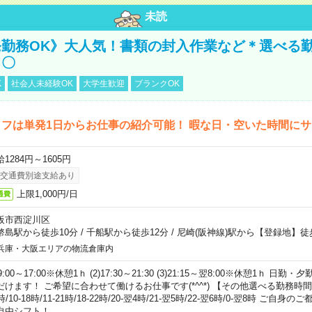
未読
勤務OK》大人気！書類の封入作業など＊選べる
し〇
K
社会人未経験OK
大学生歓迎
ブランクOK
フは単発1日からお仕事の紹介可能！ 暇な日・空いた時間に
1284円～1605円
交通費別途支給あり
上限1,000円/日
通費
阪市西淀川区
幣島駅から徒歩10分
/
千船駅から徒歩12分
/
尼崎(阪神線)駅から【登録地】徒
兵庫・大阪エリアの物流倉庫内
)9:00～17:00※休憩1ｈ (2)17:30～21:30 (3)21:15～翌8:00※休憩1ｈ 
だけます！ ご希望に合わせて働けるお仕事です(*^^*) 【その他選べる勤務時間】 8-1
時/10-18時/11-21時/18-22時/20-翌4時/21-翌5時/22-翌6時/0-翌8時 ご
自由シフト！