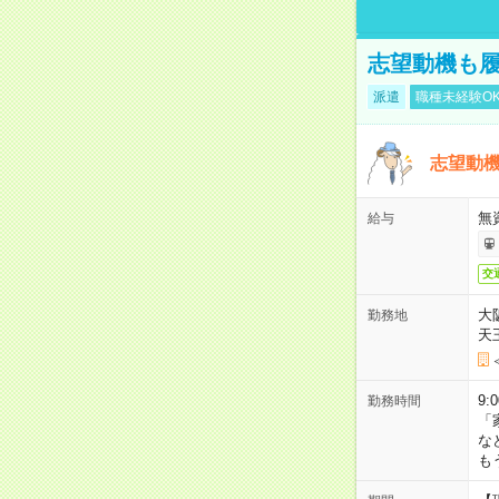
志望動機も履
派遣
職種未経験O
志望動機
無
給与
交
大
勤務地
天
9:
勤務時間
「
な
も