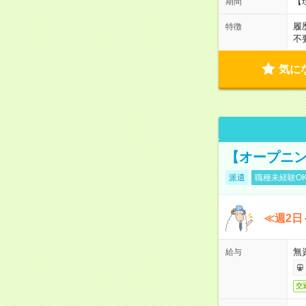
【
期間
履
特徴
不
気に
【オープニン
派遣
職種未経験O
≪週2日
無
給与
交