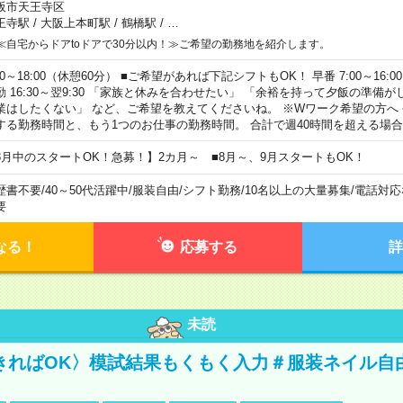
阪市天王寺区
王寺駅
/
大阪上本町駅
/
鶴橋駅
/
…
≪自宅からドアtoドアで30分以内！≫ご希望の勤務地を紹介します。
00～18:00（休憩60分） ■ご希望があれば下記シフトもOK！ 早番 7:00～16:00 遅
勤 16:30～翌9:30 「家族と休みを合わせたい」 「余裕を持って夕飯の準備
業はしたくない」 など、ご希望を教えてくださいね。 ※Wワーク希望の方へ
する勤務時間と、もう1つのお仕事の勤務時間。 合計で週40時間を超える場
8月中のスタートOK！急募！】2カ月～ ■8月～、9月スタートもOK！
歴書不要
/
40～50代活躍中
/
服装自由
/
シフト勤務
/
10名以上の大量募集
/
電話対応
要
なる！
応募する
詳
未読
きればOK〉模試結果もくもく入力＃服装ネイル自