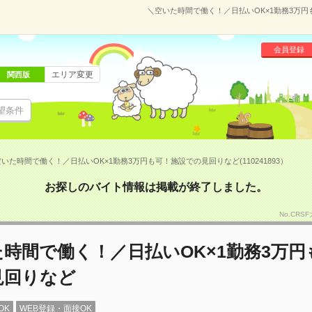
＼空いた時間で働く！／日払いOK×1勤務3万円も
会員登録
エリア変更
関西版
望条件
いた時間で働く！／日払いOK×1勤務3万円も可！施設での見回りなど(110241893）
お探しのバイト情報は掲載が終了しました。
No.CRS
時間で働く！／日払いOK×1勤務3万円
見回りなど
OK
WEB登録・面接OK