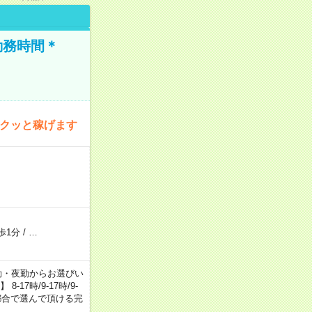
勤務時間＊
サクッと稼げます
歩1分
/
…
日勤・夕勤・夜勤からお選びい
7時/9-17時/9-
自身のご都合で選んで頂ける完