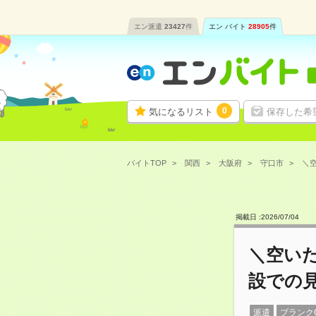
エン派遣
23427
件
エン バイト
28905
件
0
気になるリスト
保存した希
バイトTOP
関西
大阪府
守口市
＼空
掲載日 :
2026
/
07
/
04
＼空いた
設での
派遣
ブランク