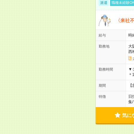
派遣
職種未経験O
〈来社
時給
給与
大
勤務地
西
▼
勤務時間
＊1
【
期間
日
特徴
集
/
気に