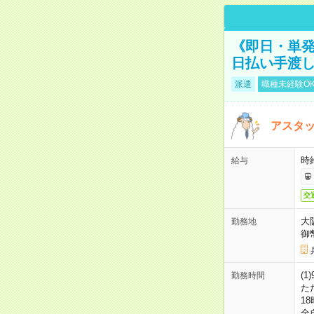
《即日・単発
日払い手渡
派遣
職種未経験O
アスタッ
時給
給与
交
大
勤務地
御
(1
勤務時間
た
18
全