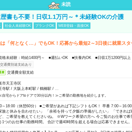
未読
歴書も不要！日収1.1万円～＊未経験OKの介護
K
社会人未経験OK
ブランクOK
WEB登録・面接OK
は「何となく…」でもOK！応募から最短2～3日後に就業スタ
資格未経験：時給1400円～ ■週払いOK ■扶養内OK ■日収1万1200円以上
交通費別途支給あり
交通費全額支給
通費
阪市天王寺区
王寺駅
/
大阪上本町駅
/
鶴橋駅
/
…
≪自宅からドアtoドアで30分以内！≫ご希望の勤務地を紹介します。
00～18:00（休憩60分） ■ご希望があれば下記シフトもOK！ 早番 7:00～16:00 遅
家族と休みを合わせたい」 「余裕を持って夕飯の準備がしたい」 「できれば
ど、ご希望を教えてくださいね。 ※Wワーク希望の方へ 今ご覧のお仕事で希
う1つのお仕事の勤務時間。 合計で週40時間を超える場合は応募できません。