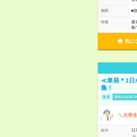
■
期間
週
特徴
集
/
気に
≪単発＊1日
集！
派遣
職種未経験O
＼大学生
11
給与