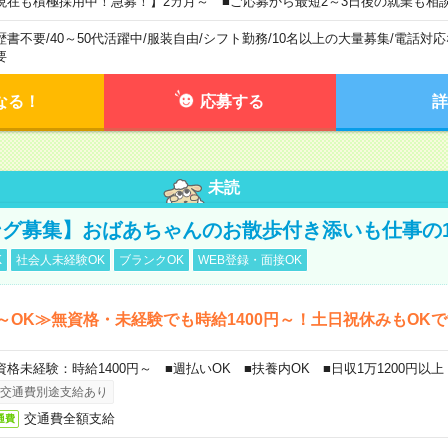
現在も積極採用中！急募！】2カ月～ ■ご応募から最短2～3日後の就業も相
歴書不要
/
40～50代活躍中
/
服装自由
/
シフト勤務
/
10名以上の大量募集
/
電話対応
要
なる！
応募する
詳
未読
グ募集】おばあちゃんのお散歩付き添いも仕事の
K
社会人未経験OK
ブランクOK
WEB登録・面接OK
～OK≫無資格・未経験でも時給1400円～！土日祝休みもOK
資格未経験：時給1400円～ ■週払いOK ■扶養内OK ■日収1万1200円以上
交通費別途支給あり
交通費全額支給
通費