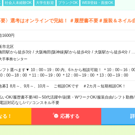
K
社会人未経験OK
大学生歓迎
ブランクOK
WEB登録・面接OK
不要〉選考はオンラインで完結！ ＃履歴書不要＃服装＆ネイル
1600円
阪市北区
梅田駅から徒歩3分
/
大阪梅田(阪神線)駅から徒歩4分
/
大阪駅から徒歩4分
/
大手事務センター
シフト選べます▼ 10：00～19：00 内、6ｈから相談可能！ ＊10：00～16：00 
0：00～18：00 ＊11：00～19：00 ＊12：00～19：00 ＊13：00～19：00
急募】8月～、9月～、10月～ ご相談OKです ＃2カ月～短期相談OK！
払いOK
/
履歴書不要
/
40～50代活躍中
/
副業・WワークOK
/
服装自由
/
シフト勤務
/
電話対応なし
/
パソコンスキル不要
なる！
応募する
詳