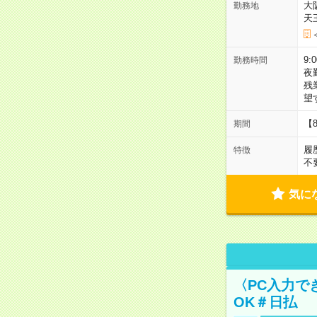
大
勤務地
天
9:
勤務時間
夜
残
望
【
期間
履
特徴
不
気に
〈PC入力で
OK＃日払