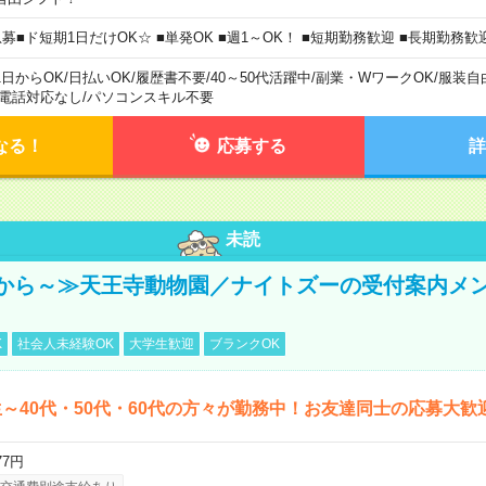
急募■ド短期1日だけOK☆ ■単発OK ■週1～OK！ ■短期勤務歓迎 ■長期勤務歓
1日からOK
/
日払いOK
/
履歴書不要
/
40～50代活躍中
/
副業・WワークOK
/
服装自
電話対応なし
/
パソコンスキル不要
なる！
応募する
詳
未読
から～≫天王寺動物園／ナイトズーの受付案内メ
K
社会人未経験OK
大学生歓迎
ブランクOK
～40代・50代・60代の方々が勤務中！お友達同士の応募大歓
77円