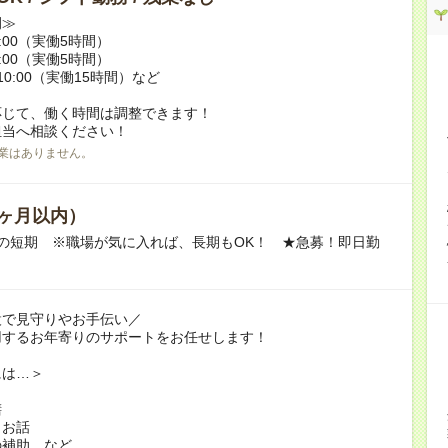
例≫
15:00（実働5時間）
17:00（実働5時間）
翌10:00（実働15時間）など
応じて、働く時間は調整できます！
担当へ相談ください！
業はありません。
ヶ月以内）
の短期 ※職場が気に入れば、長期もOK！ ★急募！即日勤
設で見守りやお手伝い／
用するお年寄りのサポートをお任せします！
には…＞
膳
とお話
の補助 など