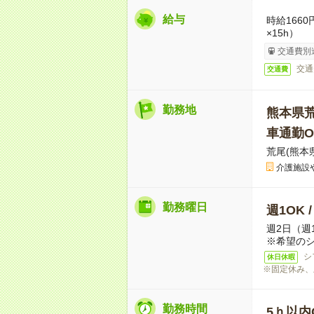
給与
時給166
×15h）
交通費別
交通
交通費
勤務地
熊本県
車通勤O
荒尾(熊本
介護施設
勤務曜日
週1OK 
週2日（週
※希望の
シ
休日休暇
※固定休み、
勤務時間
5ｈ以内O