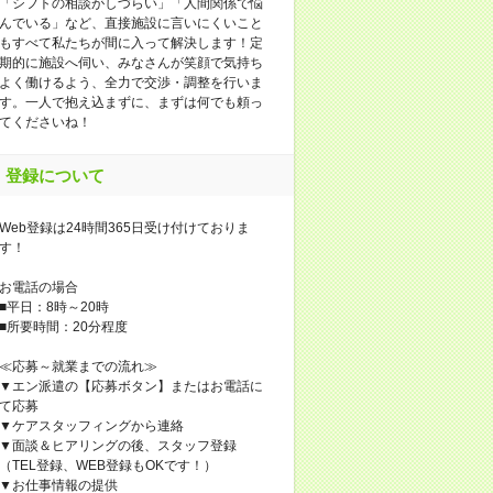
「シフトの相談がしづらい」「人間関係で悩
んでいる」など、直接施設に言いにくいこと
もすべて私たちが間に入って解決します！定
期的に施設へ伺い、みなさんが笑顔で気持ち
よく働けるよう、全力で交渉・調整を行いま
す。一人で抱え込まずに、まずは何でも頼っ
てくださいね！
登録について
Web登録は24時間365日受け付けておりま
す！
お電話の場合
■平日：8時～20時
■所要時間：20分程度
≪応募～就業までの流れ≫
▼エン派遣の【応募ボタン】またはお電話に
て応募
▼ケアスタッフィングから連絡
▼面談＆ヒアリングの後、スタッフ登録
（TEL登録、WEB登録もOKです！）
▼お仕事情報の提供