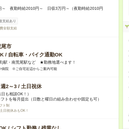
0円～ 夜勤時給2010円～ 日収3万円～（夜勤時給2010円
途支給あり
費全額支給
荒尾市
K / 自転車・バイク通勤OK
県)駅・南荒尾駅など ★勤務地選べます！
や病院 ※ご自宅近辺からご案内可能
/ 週2～3 / 土日祝休
1日も相談OK！）
シフトを毎月提出（日数と曜日の組み合わせや固定も可）
フト制
土日祝休みもOK！
K / シフト勤務 / 残業なし