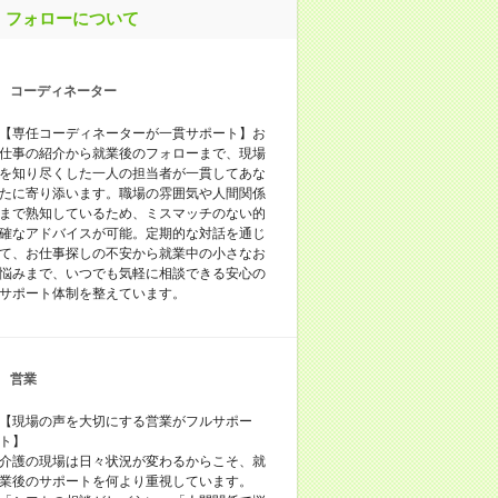
フォローについて
コーディネーター
【専任コーディネーターが一貫サポート】お
仕事の紹介から就業後のフォローまで、現場
を知り尽くした一人の担当者が一貫してあな
たに寄り添います。職場の雰囲気や人間関係
まで熟知しているため、ミスマッチのない的
確なアドバイスが可能。定期的な対話を通じ
て、お仕事探しの不安から就業中の小さなお
悩みまで、いつでも気軽に相談できる安心の
サポート体制を整えています。
営業
【現場の声を大切にする営業がフルサポー
ト】
介護の現場は日々状況が変わるからこそ、就
業後のサポートを何より重視しています。