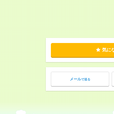
気に
メール
で送る