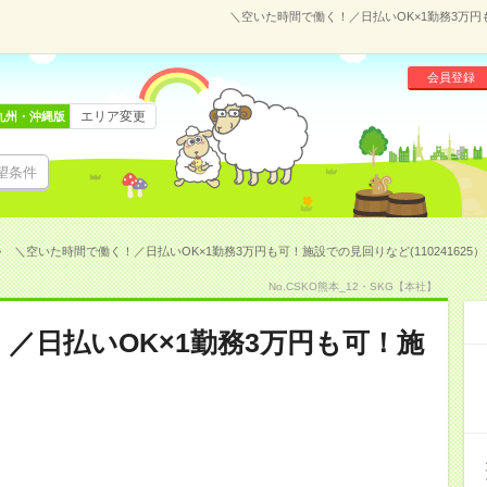
＼空いた時間で働く！／日払いOK×1勤務3万円も
会員登録
エリア変更
九州・沖縄版
望条件
＼空いた時間で働く！／日払いOK×1勤務3万円も可！施設での見回りなど(110241625）
No.CSKO熊本_12・SKG【本社】
／日払いOK×1勤務3万円も可！施