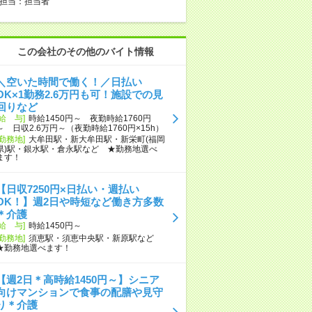
担当：担当者
この会社のその他のバイト情報
＼空いた時間で働く！／日払い
OK×1勤務2.6万円も可！施設での見
回りなど
[給 与]
時給1450円～ 夜勤時給1760円
～ 日収2.6万円～（夜勤時給1760円×15h）
[勤務地]
大牟田駅・新大牟田駅・新栄町(福岡
県)駅・銀水駅・倉永駅など ★勤務地選べ
ます！
【日収7250円×日払い・週払い
OK！】週2日や時短など働き方多数
＊介護
[給 与]
時給1450円～
[勤務地]
須恵駅・須恵中央駅・新原駅など
★勤務地選べます！
【週2日＊高時給1450円～】シニア
向けマンションで食事の配膳や見守
り＊介護