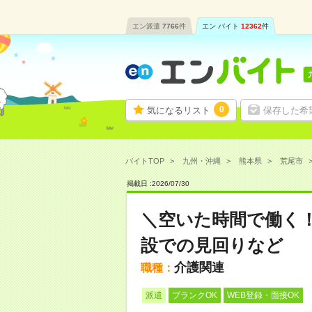
エン派遣
7766
件
エン バイト
12362
件
0
気になるリスト
保存した希
バイトTOP
九州・沖縄
熊本県
荒尾市
掲載日 :
2026
/
07
/
30
＼空いた時間で働く！
設での見回りなど
介護関連
職種：
派遣
ブランクOK
WEB登録・面接OK