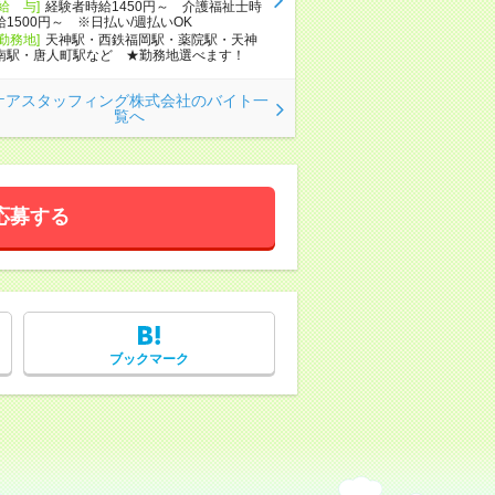
[給 与]
経験者時給1450円～ 介護福祉士時
給1500円～ ※日払い/週払いOK
[勤務地]
天神駅・西鉄福岡駅・薬院駅・天神
南駅・唐人町駅など ★勤務地選べます！
ケアスタッフィング株式会社のバイト一
覧へ
応募する
ブックマーク