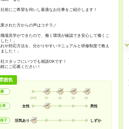
入社前にご希望を伺いし最適なお仕事をご紹介します！
就業された方からの声はコチラ／
に職場見学ができたので、働く環境が確認でき安心して働くこ
ました！」
流れや対応方法を、分かりやすいマニュアルと研修制度で教え
けました！」
社スタッフにいつでも相談OKです！
気軽にご応募ください！
雰囲気
層
20代
30
40
50
60
比率
女性
男性
様子
活気あり
しずか