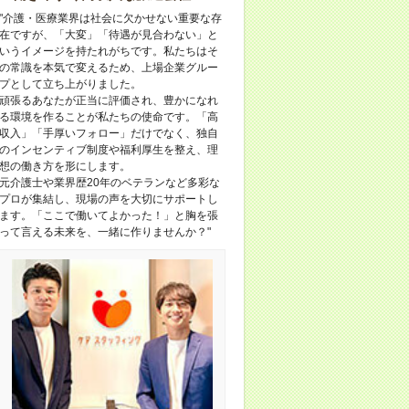
"介護・医療業界は社会に欠かせない重要な存
在ですが、「大変」「待遇が見合わない」と
いうイメージを持たれがちです。私たちはそ
の常識を本気で変えるため、上場企業グルー
プとして立ち上がりました。
頑張るあなたが正当に評価され、豊かになれ
る環境を作ることが私たちの使命です。「高
収入」「手厚いフォロー」だけでなく、独自
のインセンティブ制度や福利厚生を整え、理
想の働き方を形にします。
元介護士や業界歴20年のベテランなど多彩な
プロが集結し、現場の声を大切にサポートし
ます。「ここで働いてよかった！」と胸を張
って言える未来を、一緒に作りませんか？"