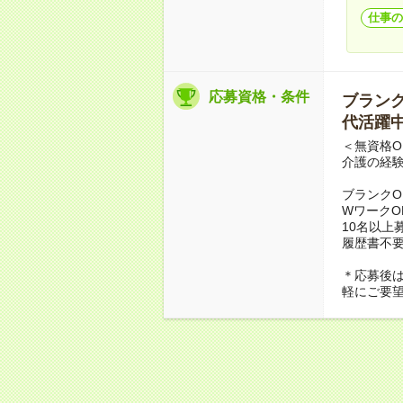
仕事の
応募資格・条件
ブランクO
代活躍中
＜無資格O
介護の経
ブランクO
WワークO
10名以上
履歴書不
＊応募後
軽にご要