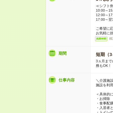
≪シフト
10:00～
12:00～
17:00～
ご希望に
お気軽に
残
残業時間
期間
短期（3
3ヵ月まで
務もOK！
仕事内容
＼介護施
施設を利
＜具体的
・お掃除
・食事配
・入居者
・トイレ