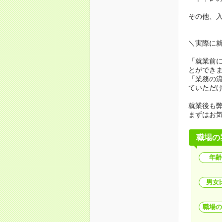
その他、
＼実際に
「就業前
とができ
「業務の
ていただ
就業後も弊
まずはお
職場の
年齢
男女
職場の