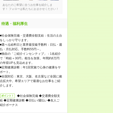
あなたのご希望に合うお仕事を紹介しま
す！ フォローは私たちにおまかせください！
待遇・福利厚生
■社会保険完備・交通費全額支給：生活の土台
をしっかり守ります。
■選べる給料日と業界最安級手数料：日払・週
払・月払対応。手数料55円～。
■独自の「ご紹介インセンティブ」：1名紹介
で「時給＋30円」相当を加算。年間約6万円
の年収UPも見込めます。
■定期健康診断：年1回実施で心身の健康をサ
ポート。
■全国対応：東京、大阪、名古屋など全国に拠
点拡大中。希望エリアで最適なお仕事をご紹
介します。
◆社会保険完備 ◆交通費全額支
ポイント！
給 ◆定期健康診断 ◆日払い/週払い◆友人ご
紹介ボーナス