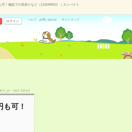
も可！施設での見回りなど（110240913）｜エンバイト
ヘルプ・お問い合わせ
サイトマップ
ログイン
）
CS香川_16・SKG【本社】
円も可！