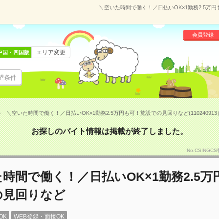
＼空いた時間で働く！／日払いOK×1勤務2.5万円
会員登録
エリア変更
中国・四国版
望条件
＼空いた時間で働く！／日払いOK×1勤務2.5万円も可！施設での見回りなど(110240913
お探しのバイト情報は掲載が終了しました。
No.CSING
時間で働く！／日払いOK×1勤務2.5万
の見回りなど
OK
WEB登録・面接OK