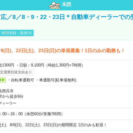
未読
広／8／8・9・22・23日＊自動車ディーラーでの
WEB登録・面接OK
)、9(日)、22日(土)、23日(日)の単発募集！1日のみの勤務も！
1300円 ・日額：9,100円（時給1,300円×7時間）
交通費別途支給あり
・自転車通勤可 ・車通勤可(駐車場無料)
通費
島県呉市
駅から徒歩9分
ディーラー
0：00～18：00（休憩60分/実働7時間）
8(土)、8/9(日)、22日(土)、23日(日)の期間限定 1日のみも歓迎！