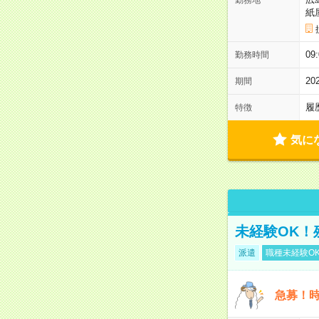
紙
0
勤務時間
2
期間
履
特徴
気に
未経験OK！
派遣
職種未経験O
急募！時