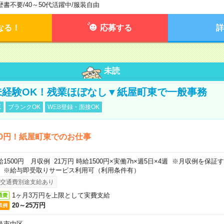
歴書不要
/
40～50代活躍中
/
服装自由
なる！
応募する
詳
未読
未経験OK！残業ほぼなし▼紙屋町東で一般事務
K
ブランクOK
WEB登録・面接OK
00円！紙屋町東でのお仕事
給1500円 月収例 21万円 時給1500円×実働7h×週5日×4週 ※月収例を保
。※給与即受取りサービス利用可（利用条件有）
交通費別途支給あり
1ヶ月3万円を上限として実費支給
通費
20～25万円
収例
島市中区