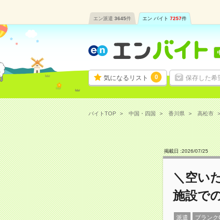
エン派遣
3645
件
エン バイト
7257
件
0
気になるリスト
保存した希
バイトTOP
中国・四国
香川県
高松市
掲載日 :
2026
/
07
/
25
＼空いた
施設で
派遣
ブランク