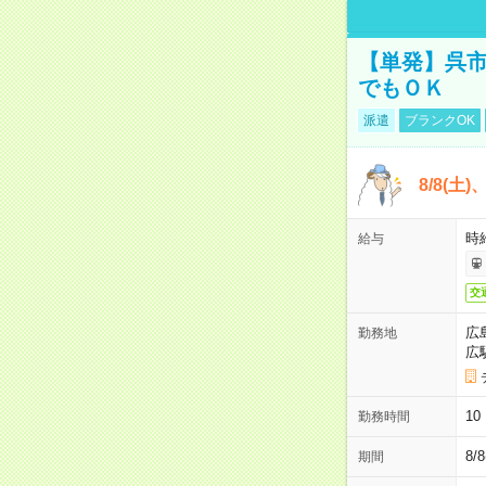
【単発】呉市
でもＯＫ
派遣
ブランクOK
8/8(土
時給
給与
交
広
勤務地
広
1
勤務時間
8/
期間