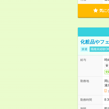
気に
化粧品やフェ
派遣
職種未経験O
時給
給与
交
岡
勤務地
瀬
8:
勤務時間
即
期間