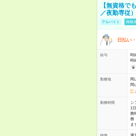
【無資格でも
／夜勤専従） 
アルバイト
職種未
日払い・
時給
給与
時
岡
勤務地
岡
シ
勤務時間
1
務
務
ま
週
特徴