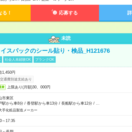
なる！
応募する
詳
未読
イスパックのシール貼り・検品_H121676
K
社会人未経験OK
ブランクOK
1,450円
交通費別途支給あり
上限あり(月額)30、000円
通費
山市東区
戸駅から車8分
/
香登駅から車13分
/
長船駅から車12分
/
…
大手化粧品製造メーカー
30～17:35
日～長期