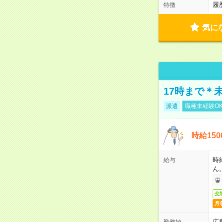
履
特徴
気に
17時まで＊
派遣
職種未経験O
時給15
時
給与
ん
交
月
広
勤務地