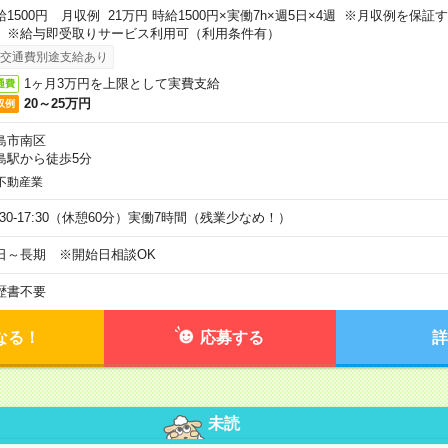
給1500円 月収例 21万円 時給1500円×実働7h×週5日×4週 ※月収例を保
。※給与即受取りサービス利用可（利用条件有）
交通費別途支給あり
1ヶ月3万円を上限として実費支給
通費
20～25万円
収例
島市南区
島駅から徒歩5分
不動産業
9:30-17:30（休憩60分）実働7時間（残業少なめ！）
日～長期 ※開始日相談OK
歴書不要
なる！
応募する
詳
未読