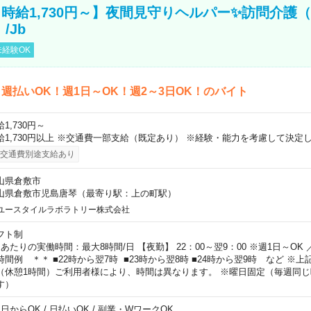
時給1,730円～】夜間見守りヘルパー✨訪問介護（
/Jb
経験OK
週払いOK！週1日～OK！週2～3日OK！のバイト
1,730円～
給1,730円以上 ※交通費一部支給（既定あり） ※経験・能力を考慮して決定し
交通費別途支給あり
山県倉敷市
山県倉敷市児島唐琴（最寄り駅：上の町駅）
ユースタイルラボラトリー株式会社
フト制
日あたりの実働時間：最大8時間/日 【夜勤】 22：00～翌9：00 ※週1日～OK
時間例 ＊＊ ■22時から翌7時 ■23時から翌8時 ■24時から翌9時 など ※
（休憩1時間）ご利用者様により、時間は異なります。 ※曜日固定（毎週同
す）
1日からOK / 日払いOK / 副業・WワークOK