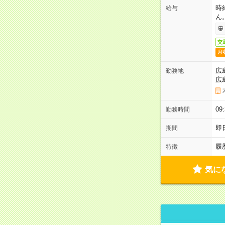
時
給与
ん
交
月
広
勤務地
広
0
勤務時間
即
期間
履
特徴
気に