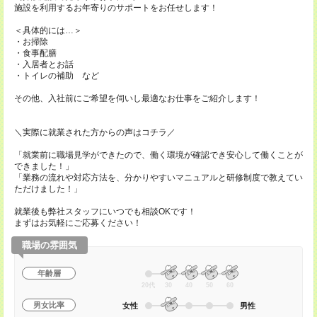
施設を利用するお年寄りのサポートをお任せします！
＜具体的には…＞
・お掃除
・食事配膳
・入居者とお話
・トイレの補助 など
その他、入社前にご希望を伺いし最適なお仕事をご紹介します！
＼実際に就業された方からの声はコチラ／
「就業前に職場見学ができたので、働く環境が確認でき安心して働くことが
できました！」
「業務の流れや対応方法を、分かりやすいマニュアルと研修制度で教えてい
ただけました！」
就業後も弊社スタッフにいつでも相談OKです！
まずはお気軽にご応募ください！
職場の雰囲気
年齢層
20代
30
40
50
60
男女比率
女性
男性