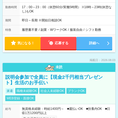
17：00～23：00（休憩60分/実働5時間） ※18時～23時(休憩な
勤務時間
し)もOK
即日～長期 ※開始日相談OK
期間
履歴書不要
/
副業・WワークOK
/
服装自由
/
シフト勤務
特徴
気になる！
応募する
詳細へ
掲載日：2026.08.03
未読
説明会参加で全員に【現金2千円相当プレゼン
ト】生活のお手伝い
派遣
職種未経験OK
社会人未経験OK
ブランクOK
WEB登録・面接OK
無資格未経験：時給1400円～ ■週払いOK ■扶養内OK ■日
給与
収1万1200円以上