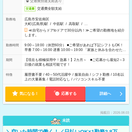
交通費別途支給あり
交通費全額支給
交通費
広島市安佐南区
勤務地
大町(広島県)駅
/
中筋駅
/
高取駅
/
…
≪自宅からドアtoドアで30分以内！≫ご希望の勤務地を紹介
します。
9:00～18:00（休憩60分） ■ご希望があれば下記シフトもOK！
勤務時間
早番 7:00～16:00 遅番 10:00～19:00 「家族と休みを合わせた
い」 「余裕を持って夕飯の準備がしたい」 「できれば残業はし
たくない」 など、ご希望を教えてくださいね。 ※Wワーク希望
【現在も積極採用中！急募！】2カ月～ ■ご応募から最短2～3
期間
の方へ 今ご覧のお仕事で希望する勤務時間と、もう1つのお仕事
日後の就業も相談可能です！
の勤務時間。 合計で週40時間を超える場合は応募できません。
履歴書不要
/
40～50代活躍中
/
服装自由
/
シフト勤務
/
10名以
特徴
上の大量募集
/
電話対応なし
/
パソコンスキル不要
気になる！
応募する
詳細へ
掲載日：2026.08.03
未読
＼空いた時間で働く！／日払いOK×1勤務2.8万