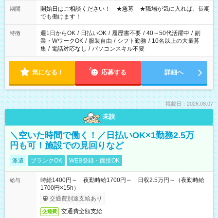
の場合、他のお仕事と合わせ週40時間超の就業はご案内できま
せん ※法令に基づき、週20時間以上勤務は社会保険への加入対
開始日はご相談ください！ ★急募 ★職場が気に入れば、長期
期間
象となります ※労働者派遣法（日雇い派遣の原則禁止）によ
でも働けます！
り、短時間・短期間の就業はご案内が難しい場合があります
週1日からOK
/
日払いOK
/
履歴書不要
/
40～50代活躍中
/
副
特徴
業・WワークOK
/
服装自由
/
シフト勤務
/
10名以上の大量募
集
/
電話対応なし
/
パソコンスキル不要
気になる！
応募する
詳細へ
掲載日：2026.08.07
未読
＼空いた時間で働く！／日払いOK×1勤務2.5万
円も可！施設での見回りなど
派遣
ブランクOK
WEB登録・面接OK
時給1400円～ 夜勤時給1700円～ 日収2.5万円～（夜勤時給
給与
1700円×15h）
交通費別途支給あり
交通費全額支給
交通費