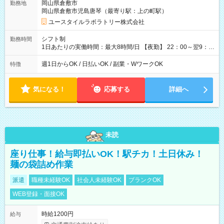
岡山県倉敷市
勤務地
月 ※ 雇用形態と給与に、本採用時と異なる部分があります。 雇
岡山県倉敷市児島唐琴（最寄り駅：上の町駅）
用形態：本採用時と同じです。 給与：時給 1,480円以上
ユースタイルラボラトリー株式会社
シフト制
勤務時間
1日あたりの実働時間：最大8時間/日 【夜勤】 22：00～翌9：
00 ※週1日～OK ／ 夜勤専従 ＊＊ 勤務時間例 ＊＊ ■22時か
ら翌7時 ■23時から翌8時 ■24時から翌9時 など ※上記の時間
週1日からOK / 日払いOK / 副業・WワークOK
特徴
内で8時間勤務（休憩1時間）ご利用者様により、時間は異なり
ます。 ※曜日固定（毎週同じ曜日での勤務となります）
気になる！
応募する
詳細へ
未読
座り仕事！給与即払いOK！駅チカ！土日休み！
麺の袋詰め作業
派遣
職種未経験OK
社会人未経験OK
ブランクOK
WEB登録・面接OK
時給1200円
給与