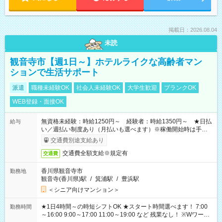
掲載日：2026.08.04
未読
観音寺市【週1日～】ホテルライクな高齢者マン
ションで生活サポート
派遣
職種未経験OK
社会人未経験OK
大学生歓迎
ブランクOK
WEB登録・面接OK
無資格未経験：時給1250円～ 経験者：時給1350円～ ★日払
給与
い／週払い制度あり（月払いも選べます）※稼働開始時は手続き
完了次第のお支払いとなります。
交通費別途支給あり
交通費全額支給※規定有
交通費
香川県観音寺市
勤務地
観音寺(香川県)駅
/
箕浦駅
/
豊浜駅
＜シニア向けマンション＞
★1日4時間～の時短シフトOK ★スタート時間選べます！ 7:00
勤務時間
～16:00 9:00～17:00 11:00～19:00 など 残業なし！ ※Wワーク