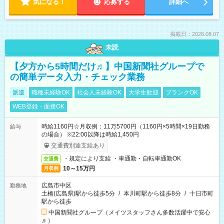
気になる！
応募する
詳細へ
掲載日：2026.08.07
未読
【夕方から5時間だけ♬】中国新聞社グループで
の簡単データ入力・チェック業務
派遣
職種未経験OK
社会人未経験OK
大学生歓迎
ブランクOK
WEB登録・面接OK
時給1160円☆月収例：11万5700円（1160円×5時間×19日勤務
給与
の場合） ※22:00以降は時給1,450円
交通費別途支給あり
・規定により支給 ・車通勤・自転車通勤OK
交通費
10～15万円
月収例
広島市中区
勤務地
土橋(広島県)駅から徒歩5分
/
本川町駅から徒歩8分
/
十日市町
駅から徒歩
中国新聞社グループ（メイツスタッフさん多数活躍中で安心
♬）