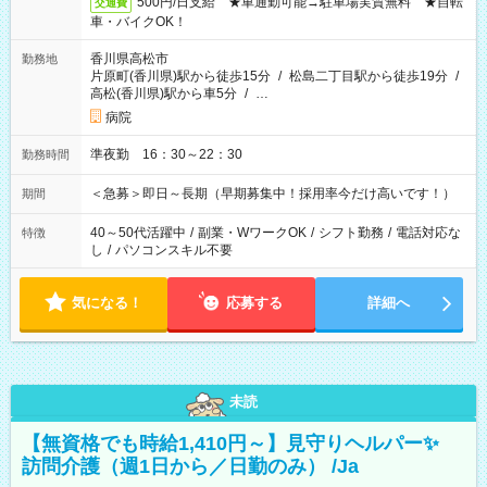
500円/日支給 ★車通勤可能→駐車場実質無料 ★自転
交通費
車・バイクOK！
香川県高松市
勤務地
片原町(香川県)駅から徒歩15分
/
松島二丁目駅から徒歩19分
/
高松(香川県)駅から車5分
/
…
病院
準夜勤 16：30～22：30
勤務時間
＜急募＞即日～長期（早期募集中！採用率今だけ高いです！）
期間
40～50代活躍中
/
副業・WワークOK
/
シフト勤務
/
電話対応な
特徴
し
/
パソコンスキル不要
気になる！
応募する
詳細へ
未読
【無資格でも時給1,410円～】見守りヘルパー✨
訪問介護（週1日から／日勤のみ） /Ja