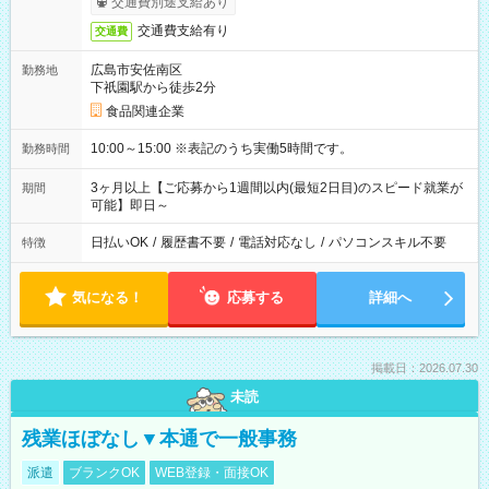
交通費別途支給あり
交通費支給有り
交通費
広島市安佐南区
勤務地
下祇園駅から徒歩2分
食品関連企業
10:00～15:00 ※表記のうち実働5時間です。
勤務時間
3ヶ月以上【ご応募から1週間以内(最短2日目)のスピード就業が
期間
可能】即日～
日払いOK
/
履歴書不要
/
電話対応なし
/
パソコンスキル不要
特徴
気になる！
応募する
詳細へ
掲載日：2026.07.30
未読
残業ほぼなし▼本通で一般事務
派遣
ブランクOK
WEB登録・面接OK