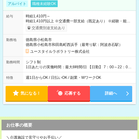
アルバイト
職種未経験OK
時給1,410円～
給与
時給1,410円以上 ※交通費一部支給（既定あり） ※経験・能力を
考慮して決定します 【収入例】 週1回勤務の場合：1,410円×8時
交通費別途支給あり
間×4回=4万5,120円 週3回勤務の場合：1,410円×8時間×12回
=13万5,360円 週5回勤務の場合：1,410円×8時間×20回=22万
徳島県小松島市
勤務地
5,600円 【試用期間】試用期間あり 試用期間の長さ：2ヶ月
徳島県小松島市和田島町西浜手（最寄り駅：阿波赤石駅）
※ 雇用形態と給与に、本採用時と異なる部分があります。 雇用
形態：本採用時と同じです。 給与：時給 1,050円以上
ユースタイルラボラトリー株式会社
シフト制
勤務時間
1日あたりの実働時間：最大8時間/日 【日勤】 7：00～22：00
の間で8時間勤務（休憩時間は法定通り） ※週1日～OK ／ 夜勤
なし ＊＊ 勤務時間例 ＊＊ ■8時から17時 ■9時から18時 ■10
週1日からOK / 日払いOK / 副業・WワークOK
特徴
時から19時 ■12時から21時 など ※訪問先により変動 ※曜日固
定（毎週同じ曜日勤務）
気になる！
応募する
詳細へ
お仕事の概要
＼介護施設で見守りやお手伝い／