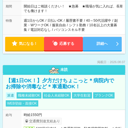
の場合、他のお仕事と合わせ週40時間超の就業はご案内できま
せん ※法令に基づき、週20時間以上勤務は社会保険への加入対
開始日はご相談ください！ ★急募 ★職場が気に入れば、長期
期間
象となります ※労働者派遣法（日雇い派遣の原則禁止）によ
でも働けます！
り、短時間・短期間の就業はご案内が難しい場合があります
週1日からOK
/
日払いOK
/
履歴書不要
/
40～50代活躍中
/
副
特徴
業・WワークOK
/
服装自由
/
シフト勤務
/
10名以上の大量募
集
/
電話対応なし
/
パソコンスキル不要
気になる！
応募する
詳細へ
掲載日：2026.08.07
未読
【週1日OK！】夕方だけちょこっと＊病院内で
お掃除や消毒など＊車通勤OK！
派遣
職種未経験OK
社会人未経験OK
大学生歓迎
ブランクOK
WEB登録・面接OK
時給1550円
給与
交通費別途支給あり