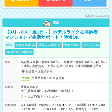
掲載日：2026.08.05
未読
【8月～OK！週1日～】ホテルライクな高齢者
マンションで生活サポート＊時短OK
派遣
職種未経験OK
社会人未経験OK
大学生歓迎
ブランクOK
WEB登録・面接OK
無資格未経験：時給1250円～ 経験者：時給1350円～★日払い
給与
／週払い制度あり（月払いも選べます）※稼働開始時は手続き完
了次第のお支払いとなります。
交通費別途支給あり
交通費全額支給※規定有
交通費
香川県高松市
勤務地
太田(香川県)駅
/
仏生山駅
/
潟元駅
/
…
＜シニア向けマンション＞
★1日4時間～の時短シフトOK ★スタート時間選べます！ 7:00
勤務時間
～16:00 9:00～17:00 11:00～19:00 など 残業なし！ ※Wワーク