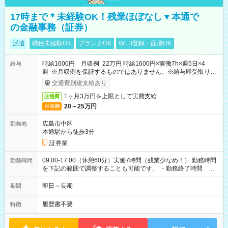
17時まで＊未経験OK！残業ほぼなし▼本通で
の金融事務（証券）
派遣
職種未経験OK
ブランクOK
WEB登録・面接OK
時給1600円 月収例 22万円 時給1600円×実働7h×週5日×4
給与
週 ※月収例を保証するものではありません。※給与即受取りサ
ービス利用可（利用条件有）
交通費別途支給あり
1ヶ月3万円を上限として実費支給
交通費
20～25万円
月収例
広島市中区
勤務地
本通駅から徒歩3分
証券業
09:00-17:00（休憩60分）実働7時間（残業少なめ！） 勤務時間
勤務時間
を下記の範囲で調整することも可能です。 ・勤務終了時間
15:30～17:00 ・実働 05:30～07:00
即日～長期
期間
履歴書不要
特徴