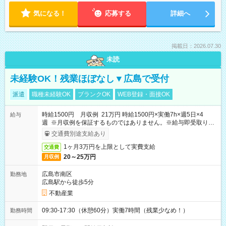
気になる！
応募する
詳細へ
掲載日：2026.07.30
未読
未経験OK！残業ほぼなし▼広島で受付
派遣
職種未経験OK
ブランクOK
WEB登録・面接OK
時給1500円 月収例 21万円 時給1500円×実働7h×週5日×4
給与
週 ※月収例を保証するものではありません。※給与即受取りサ
ービス利用可（利用条件有）
交通費別途支給あり
1ヶ月3万円を上限として実費支給
交通費
20～25万円
月収例
広島市南区
勤務地
広島駅から徒歩5分
不動産業
09:30-17:30（休憩60分）実働7時間（残業少なめ！）
勤務時間