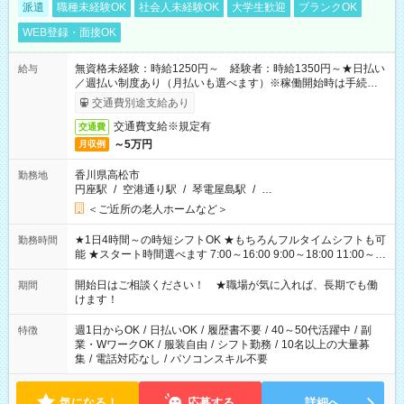
派遣
職種未経験OK
社会人未経験OK
大学生歓迎
ブランクOK
WEB登録・面接OK
無資格未経験：時給1250円～ 経験者：時給1350円～★日払い
給与
／週払い制度あり（月払いも選べます）※稼働開始時は手続き完
了次第のお支払いとなります。
交通費別途支給あり
交通費支給※規定有
交通費
～5万円
月収例
香川県高松市
勤務地
円座駅
/
空港通り駅
/
琴電屋島駅
/
…
＜ご近所の老人ホームなど＞
★1日4時間～の時短シフトOK ★もちろんフルタイムシフトも可
勤務時間
能 ★スタート時間選べます 7:00～16:00 9:00～18:00 11:00～
20:00 など 残業なし！ ※Wワークの場合、他のお仕事と合わせ
週40時間超の就業はご案内できません ※法令に基づき、週20時
開始日はご相談ください！ ★職場が気に入れば、長期でも働
期間
間以上勤務は社会保険への加入対象となります ※労働者派遣法
けます！
（日雇い派遣の原則禁止）により、短時間・短期間の就業はご
案内が難しい場合があります
週1日からOK
/
日払いOK
/
履歴書不要
/
40～50代活躍中
/
副
特徴
業・WワークOK
/
服装自由
/
シフト勤務
/
10名以上の大量募
集
/
電話対応なし
/
パソコンスキル不要
気になる！
応募する
詳細へ