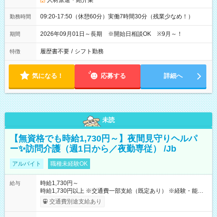
人材派遣・紹介業
09:20-17:50（休憩60分）実働7時間30分（残業少なめ！）
勤務時間
2026年09月01日～長期 ※開始日相談OK ※9月～！
期間
履歴書不要
/
シフト勤務
特徴
気になる！
応募する
詳細へ
未読
【無資格でも時給1,730円～】夜間見守りヘルパ
ー✨訪問介護（週1日から／夜勤専従） /Jb
アルバイト
職種未経験OK
時給1,730円～
給与
時給1,730円以上 ※交通費一部支給（既定あり） ※経験・能力を
考慮して決定します 【収入例】 週1回勤務の場合：1,730円×8時
交通費別途支給あり
間×4回=5万5,360円 週3回勤務の場合：1,730円×8時間×12回
=16万6,080円 【試用期間】試用期間あり 試用期間の長さ：2ヶ