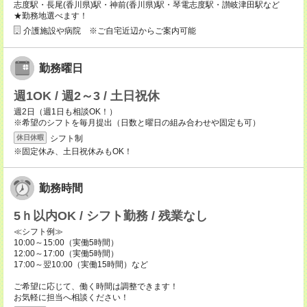
志度駅・長尾(香川県)駅・神前(香川県)駅・琴電志度駅・讃岐津田駅など
★勤務地選べます！
介護施設や病院 ※ご自宅近辺からご案内可能
勤務曜日
週1OK / 週2～3 / 土日祝休
週2日（週1日も相談OK！）
※希望のシフトを毎月提出（日数と曜日の組み合わせや固定も可）
シフト制
休日休暇
※固定休み、土日祝休みもOK！
勤務時間
5ｈ以内OK / シフト勤務 / 残業なし
≪シフト例≫
10:00～15:00（実働5時間）
12:00～17:00（実働5時間）
17:00～翌10:00（実働15時間）など
ご希望に応じて、働く時間は調整できます！
お気軽に担当へ相談ください！