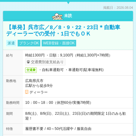
掲載日：2026.08.04
未読
【単発】呉市広／8／8・9・22・23日＊自動車
ディーラーでの受付・1日でもＯＫ
派遣
ブランクOK
WEB登録・面接OK
時給1300円 ・日額：9,100円（時給1,300円×7時間）
給与
交通費別途支給あり
・自転車通勤可 ・車通勤可(駐車場無料)
交通費
広島県呉市
勤務地
広駅から徒歩9分
ディーラー
10：00～18：00（休憩60分/実働7時間）
勤務時間
8/8(土)、8/9(日)、22日(土)、23日(日)の期間限定 1日のみも歓
期間
迎！
履歴書不要
/
40～50代活躍中
/
服装自由
特徴