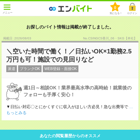
0
メニュー
気になる！
ログイン
お探しのバイト情報は掲載が終了しました。
掲載日 :2026
/
08
/
03
No.CSINGCS香川_06・SKG【本社】
＼空いた時間で働く！／日払いOK×1勤務2.5
万円も可！施設での見回りなど
派遣
ブランクOK
WEB登録・面接OK
週1日～相談OK！業界最高水準の高時給！就業後の
フォローも手厚く安心！
▼日払い対応〇とにかくすぐに収入がほしい方必見！急な出費等で
...
もっとみる
あなたの閲覧履歴からのオススメ