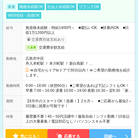
派遣
職種未経験OK
社会人未経験OK
ブランクOK
WEB登録・面接OK
無資格未経験：時給1400円～ ■週払いOK ■扶養内OK ■日
給与
収1万1200円以上
交通費別途支給あり
交通費全額支給
交通費
広島市中区
勤務地
舟入本町駅
/
本川町駅
/
新白島駅
/
…
≪自宅からドアtoドアで30分以内！≫ご希望の勤務地を紹介
します。
9:00～18:00（休憩60分） ■ご希望があれば下記シフトもOK！
勤務時間
早番 7:00～16:00 遅番 10:00～19:00 夜勤 16:30～翌9:30 「家族
と休みを合わせたい」 「余裕を持って夕飯の準備がしたい」
「できれば残業はしたくない」 など、ご希望を教えてください
【8月中のスタートOK！急募！】2カ月～ ■ご応募から最短2～
期間
ね。 ※Wワーク希望の方へ 今ご覧のお仕事で希望する勤務時間
3日後に就業が可能です！
と、もう1つのお仕事の勤務時間。 合計で週40時間を超える場
合は応募できません。
履歴書不要
/
40～50代活躍中
/
服装自由
/
シフト勤務
/
10名以
特徴
上の大量募集
/
電話対応なし
/
パソコンスキル不要
気になる！
応募する
詳細へ