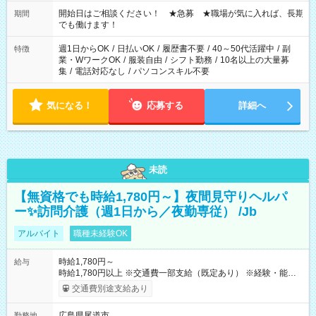
の場合、他のお仕事と合わせ週40時間超の就業はご案内できま
せん ※法令に基づき、週20時間以上勤務は社会保険への加入対
開始日はご相談ください！ ★急募 ★職場が気に入れば、長期
期間
象となります ※労働者派遣法（日雇い派遣の原則禁止）によ
でも働けます！
り、短時間・短期間の就業はご案内が難しい場合があります
週1日からOK
/
日払いOK
/
履歴書不要
/
40～50代活躍中
/
副
特徴
業・WワークOK
/
服装自由
/
シフト勤務
/
10名以上の大量募
集
/
電話対応なし
/
パソコンスキル不要
気になる！
応募する
詳細へ
未読
【無資格でも時給1,780円～】夜間見守りヘルパ
ー✨訪問介護（週1日から／夜勤専従） /Jb
アルバイト
職種未経験OK
時給1,780円～
給与
時給1,780円以上 ※交通費一部支給（既定あり） ※経験・能力を
考慮して決定します 【収入例】 週1回勤務の場合：1,780円×8時
交通費別途支給あり
間×4回=5万6,960円 週3回勤務の場合：1,780円×8時間×12回
=17万0,880円 【試用期間】試用期間あり 試用期間の長さ：2ヶ
広島県尾道市
勤務地