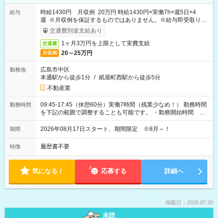
時給1430円 月収例 20万円 時給1430円×実働7h×週5日×4
給与
週 ※月収例を保証するものではありません。※給与即受取りサ
ービス利用可（利用条件有）
交通費別途支給あり
1ヶ月3万円を上限として実費支給
交通費
20～25万円
月収例
広島市中区
勤務地
本通駅から徒歩1分
/
紙屋町西駅から徒歩5分
不動産業
09:45-17:45（休憩60分）実働7時間（残業少なめ！） 勤務時間
勤務時間
を下記の範囲で調整することも可能です。 ・勤務開始時間
09:45～12:30 ・勤務終了時間 15:45～18:30 ・実働 05:00～
07:45
2026年08月17日スタート、期間限定 ※8月～！
期間
履歴書不要
特徴
気になる！
応募する
詳細へ
掲載日：2026.07.30
未読