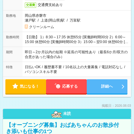
交通費支給あり
交通費
岡山県赤磐市
勤務地
瀬戸駅
/
上道(岡山県)駅
/
万富駅
クリーンルーム
【日勤】 1）8:30～17:35 休憩65分 [実働]8時間00分 2）6:00～
勤務時間
15:00 休憩60分 [実働]8時間00分 3）15:00～翌0:00 休憩60分 [実
働]8時間00分
即日～2か月以内の短期 ※延長の可能性あり（最長6か月/双方の
期間
合意があった場合のみ）
日払いOK
/
履歴書不要
/
10名以上の大量募集
/
電話対応なし
/
特徴
パソコンスキル不要
気になる！
応募する
詳細へ
掲載日：2026.08.03
未読
【オープニング募集】おばあちゃんのお散歩付
き添いも仕事の1つ