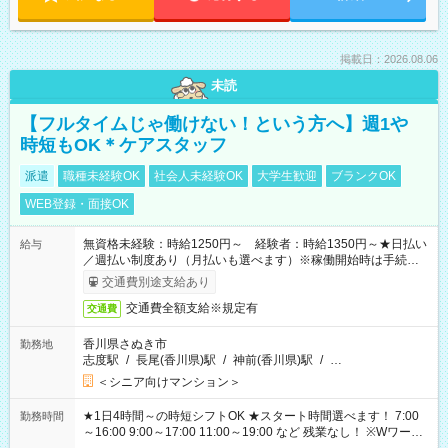
掲載日：2026.08.06
未読
【フルタイムじゃ働けない！という方へ】週1や
時短もOK＊ケアスタッフ
派遣
職種未経験OK
社会人未経験OK
大学生歓迎
ブランクOK
WEB登録・面接OK
無資格未経験：時給1250円～ 経験者：時給1350円～★日払い
給与
／週払い制度あり（月払いも選べます）※稼働開始時は手続き完
了次第のお支払いとなります。
交通費別途支給あり
交通費全額支給※規定有
交通費
香川県さぬき市
勤務地
志度駅
/
長尾(香川県)駅
/
神前(香川県)駅
/
…
＜シニア向けマンション＞
★1日4時間～の時短シフトOK ★スタート時間選べます！ 7:00
勤務時間
～16:00 9:00～17:00 11:00～19:00 など 残業なし！ ※Wワーク