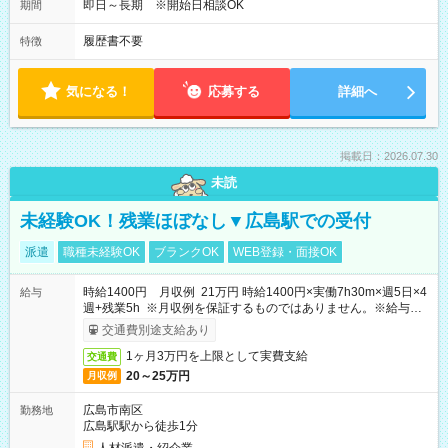
即日～長期 ※開始日相談OK
期間
履歴書不要
特徴
気になる！
応募する
詳細へ
掲載日：2026.07.30
未読
未経験OK！残業ほぼなし▼広島駅での受付
派遣
職種未経験OK
ブランクOK
WEB登録・面接OK
時給1400円 月収例 21万円 時給1400円×実働7h30m×週5日×4
給与
週+残業5h ※月収例を保証するものではありません。※給与即
受取りサービス利用可（利用条件有）
交通費別途支給あり
1ヶ月3万円を上限として実費支給
交通費
20～25万円
月収例
広島市南区
勤務地
広島駅駅から徒歩1分