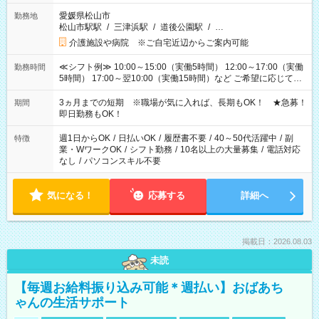
愛媛県松山市
勤務地
松山市駅駅
/
三津浜駅
/
道後公園駅
/
…
介護施設や病院 ※ご自宅近辺からご案内可能
≪シフト例≫ 10:00～15:00（実働5時間） 12:00～17:00（実働
勤務時間
5時間） 17:00～翌10:00（実働15時間）など ご希望に応じて、
働く時間は調整できます！ お気軽に担当へ相談ください！
3ヵ月までの短期 ※職場が気に入れば、長期もOK！ ★急募！
期間
即日勤務もOK！
週1日からOK
/
日払いOK
/
履歴書不要
/
40～50代活躍中
/
副
特徴
業・WワークOK
/
シフト勤務
/
10名以上の大量募集
/
電話対応
なし
/
パソコンスキル不要
気になる！
応募する
詳細へ
掲載日：2026.08.03
未読
【毎週お給料振り込み可能＊週払い】おばあち
ゃんの生活サポート