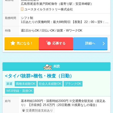
月 ※ 雇用形態と給与に、本採用時と異なる部分があります。 雇
広島県尾道市瀬戸田町御寺（最寄り駅：安芸幸崎駅）
用形態：本採用時と同じです。 給与：時給 1,520円以上
ユースタイルラボラトリー株式会社
シフト制
勤務時間
1日あたりの実働時間：最大8時間/日 【夜勤】 22：00～翌9：
00 ※週1日～OK ／ 夜勤専従 ＊＊ 勤務時間例 ＊＊ ■22時か
ら翌7時 ■23時から翌8時 ■24時から翌9時 など ※上記の時間
週1日からOK / 日払いOK / 副業・WワークOK
特徴
内で8時間勤務（休憩1時間）ご利用者様により、時間は異なり
ます。 ※曜日固定（毎週同じ曜日での勤務となります）
気になる！
応募する
詳細へ
未読
<タイパ抜群>梱包・検査（日勤）
派遣
職種未経験OK
社会人未経験OK
ブランクOK
WEB登録・面接OK
基本時給1600円・深夜時給2000円 ※交通費全額支給（規定あ
給与
り） 【月収例】25.6万円（20日勤務 ※残業なしの場合）
交通費別途支給あり