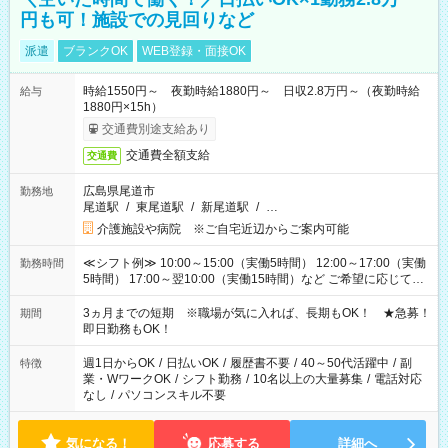
円も可！施設での見回りなど
派遣
ブランクOK
WEB登録・面接OK
時給1550円～ 夜勤時給1880円～ 日収2.8万円～（夜勤時給
給与
1880円×15h）
交通費別途支給あり
交通費全額支給
交通費
広島県尾道市
勤務地
尾道駅
/
東尾道駅
/
新尾道駅
/
…
介護施設や病院 ※ご自宅近辺からご案内可能
≪シフト例≫ 10:00～15:00（実働5時間） 12:00～17:00（実働
勤務時間
5時間） 17:00～翌10:00（実働15時間）など ご希望に応じて、
働く時間は調整できます！ お気軽に担当へ相談ください！
3ヵ月までの短期 ※職場が気に入れば、長期もOK！ ★急募！
期間
即日勤務もOK！
週1日からOK
/
日払いOK
/
履歴書不要
/
40～50代活躍中
/
副
特徴
業・WワークOK
/
シフト勤務
/
10名以上の大量募集
/
電話対応
なし
/
パソコンスキル不要
気になる！
応募する
詳細へ