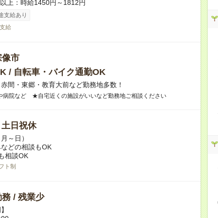
者以上：時給1450円～1812円
途支給あり
支給
宗像市
K / 自転車・バイク通勤OK
】赤間・東郷・教育大前など勤務地多数！
や病院など ★自宅近くの施設がいいなど勤務地ご相談ください
/ 土日祝休
（月～日）
などの相談もOK
も相談OK
フト制
務 / 残業少
例】