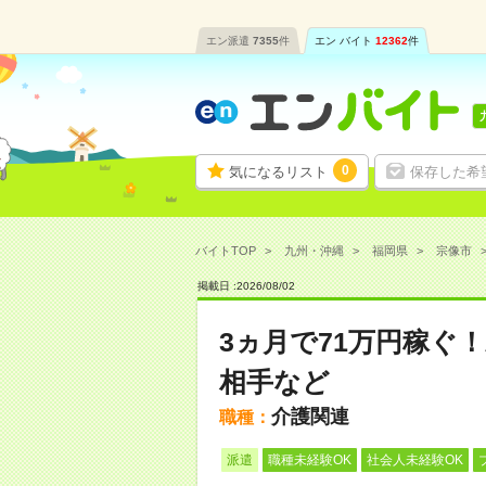
エン派遣
7355
件
エン バイト
12362
件
0
気になるリスト
保存した希
バイトTOP
九州・沖縄
福岡県
宗像市
掲載日 :
2026
/
08
/
02
3ヵ月で71万円稼ぐ
相手など
介護関連
職種：
派遣
職種未経験OK
社会人未経験OK