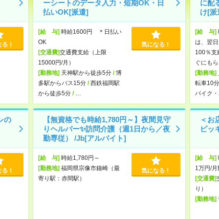
ーシートのデータ入力・短期OK・日
に配
払いOK[派遣]
け[派
[給 与]
時給1600円 ＊日払い
[給 与]
OK
は、翌日
なる！
気になる！
[交通費]
交通費支給（上限
100％
15000円/月）
ぐにもら
[勤務地]
天神駅から徒歩5分
/
博
[勤務地]
多駅からバス15分
/
西鉄福岡駅
転車10
から徒歩5分
/
…
バイク・
シの
【無資格でも時給1,780円～】夜間見守
＜お
りヘルパー✨訪問介護（週1日から／夜
ピッキ
勤専従） /Jb[アルバイト]
[給 与]
時給1,780円～
[給 与]
[勤務地]
福岡県宗像市鐘崎（最
1万円/月
なる！
気になる！
寄り駅：赤間駅）
[交通費]
り）
[勤務地]