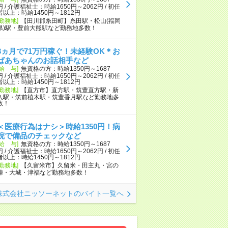
円 / 介護福祉士：時給1650円～2062円 / 初任
者以上：時給1450円～1812円
[勤務地]
【田川郡糸田町】糸田駅・松山(福岡
県)駅・豊前大熊駅など勤務地多数！
3ヵ月で71万円稼ぐ！未経験OK＊お
ばあちゃんのお話相手など
[給 与]
無資格の方：時給1350円～1687
円 / 介護福祉士：時給1650円～2062円 / 初任
者以上：時給1450円～1812円
[勤務地]
【直方市】直方駅・筑豊直方駅・新
入駅・筑前植木駅・筑豊香月駅など勤務地多
数！
＜医療行為はナシ＞時給1350円！病
院で備品のチェックなど
[給 与]
無資格の方：時給1350円～1687
円 / 介護福祉士：時給1650円～2062円 / 初任
者以上：時給1450円～1812円
[勤務地]
【久留米市】久留米・田主丸・宮の
陣・大城・津福など勤務地多数！
株式会社ニッソーネットのバイト一覧へ