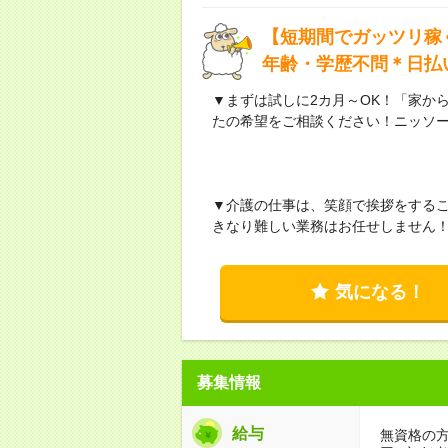
【短期間でガッツリ稼
年齢・学歴不問＊日払
▼まずは試しに2カ月～OK！「家か
たの希望をご相談ください！ニッソ
▼介護の仕事は、笑顔で挨拶をする
きなり難しい業務はお任せしません
気になる！
募集情報
給与
無資格の方：