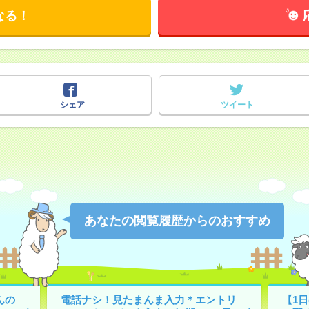
なる！
シェア
ツイート
あなたの閲覧履歴からのおすすめ
んの
電話ナシ！見たまんま入力＊エントリ
【1