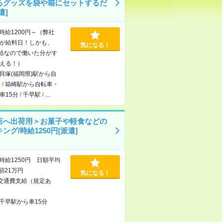
るグッズを袋や箱にセットするだ
遣]
時給1200円～（弊社
が給料日！しかも、
気になる！
支給なので働いた分がす
える！）
貝塚(福岡県)駅から自
分
/
箱崎駅から自転車・
車15分
/
千早駅
/
…
店へ出荷用＞お菓子や軽食などの
ング/時給1250円[派遣]
時給1250円 日額平均
額21万円
気になる！
交通費支給（規定あ
千早駅から車15分