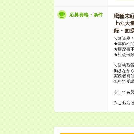
応募資格・条件
職種未経験
上の大量募
録・面接
＼無資格＊
★年齢不問
★履歴書不
★社会保
＼資格取
働きながら
実務者研
無料で受
少しでも
※こちら