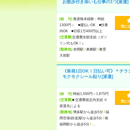
お散歩付き添いも仕事の1つ[派遣]
[給 与]
無資格未経験：時給
1300円～ ■週払いOK ■扶養
気に
内OK ■日収1万400円以上
[交通費]
交通費全額支給（ガソ
リン代もOK！）
[勤務地]
赤間駅
/
東郷駅
/
教育
大前駅
《単発1日OK！日払い可》＊チラ
モクモクシール貼り[派遣]
[給 与]
時給1,500円～1,875円
[交通費]
■ 交通費規定内支給 ※
気に
派遣先による
[勤務地]
博多駅から徒歩5分
/
福
岡空港(鉄道)駅から徒歩5分
/
南
福岡駅から徒歩5分
/
…