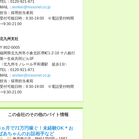
TEL：0120-921-871
MAIL：
worker@nissonet.co.jp
担当：採用担当者宛
受付可能日時：9:30-19:00 ※電話受付時間
⇒9:30-21:00
北九州支社
〒802-0005
福岡県北九州市小倉北区堺町1-2-16 十八銀行
第一生命共同ビル3F
〈北九州モノレール平和通駅 徒歩1分〉
TEL：0120-921-871
MAIL：
worker@nissonet.co.jp
担当：採用担当者宛
受付可能日時：9:30-19:00 ※電話受付時間
⇒9:30-21:00
この会社のその他のバイト情報
3ヵ月で71万円稼ぐ！未経験OK＊お
ばあちゃんのお話相手など
[給 与]
無資格の方：時給1350円～1687