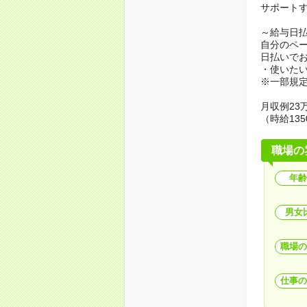
サポート
～給与日
自分のペ
日払いで
・使いた
※一部規
月収例23万
（時給135
職場の
年齢
男女
職場の
仕事の