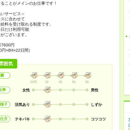
することがメインのお仕事です！
払いサービス～
ースに合わせて
お給料を受け取れる制度です。
い日だけ利用可能
定がございます。
7600円
0円×8H×22日間）
雰囲気
層
20代
30
40
50
60
比率
女性
男性
様子
活気あり
しずか
仕方
テキパキ
コツコツ