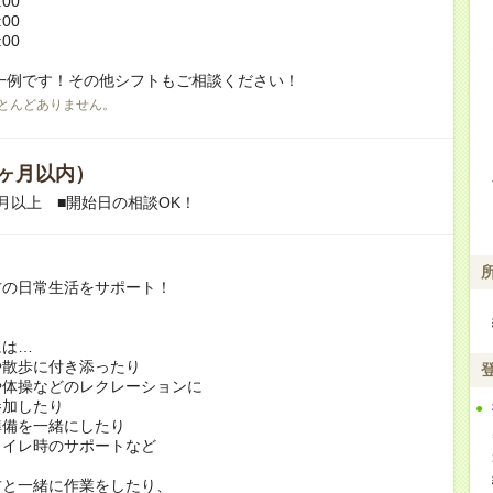
:00
:00
:00
一例です！その他シフトもご相談ください！
とんどありません。
ヶ月以内）
月以上 ■開始日の相談OK！
方の日常生活をサポート！
には…
や散歩に付き添ったり
や体操などのレクレーションに
加したり
準備を一緒にしたり
トイレ時のサポートなど
方と一緒に作業をしたり、