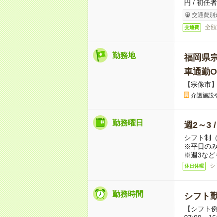
円 / 初任
交通費別
全額
交通費
勤務地
福岡県
車通勤O
【宗像市
介護施設
勤務曜日
週2～3 
シフト制
※平日のみ
※週3など
シ
休日休暇
勤務時間
シフト勤
【シフト