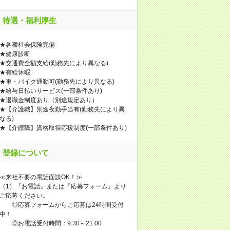
待遇・福利厚生
★各種社会保険完備
★健康診断
★交通費全額支給(勤務先により異なる)
★有給休暇
★車・バイク通勤可(勤務先により異なる)
★給与日払いサービス(一部条件あり)
★退職金制度あり（別途規定あり）
★【介護職】別途夜勤手当有(勤務先により異
なる)
★【介護職】資格取得応援制度(一部条件あり)
登録について
≪来社不要の電話面談OK！≫
（1）『お電話』または『応募フォーム』より
ご応募ください。
◎応募フォームからご応募は24時間受付
中！
◎お電話受付時間：9:30～21:00